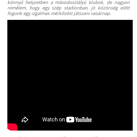
könnyű helyzetben a másodosztályú klubok, de nagyon
remélem, hogy egy szép stadionban, jó közönség előtt
fogunk egy izgalmas mérkőzést játszani vasárnap.