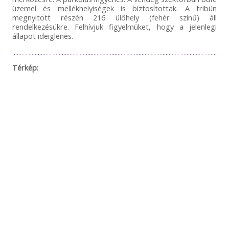
üzemel és mellékhelyiségek is biztosítottak. A tribün
megnyitott részén 216 ülőhely (fehér színű) áll
rendelkezésükre. Felhívjuk figyelmüket, hogy a jelenlegi
állapot ideiglenes.
Térkép: