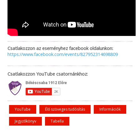
Csatlakozzon az eseményhez facebook oldalunkon:
https://www.facebook.com/events/827952314698809
Csatlakozzon YouTube csatornánkhoz:
YouTube
Élő szöveges tudósítás
Információk
Jegyzőkönyv
Tabella