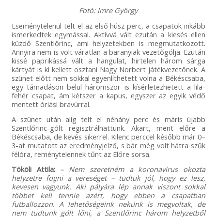
Fotó: Imre György
Eseménytelenül telt el az első húsz perc, a csapatok inkább
ismerkedtek egymással. Aktívvá vált ezután a kiesés ellen
küzdő Szentlőrinc, ami helyzetekben is megmutatkozott.
Annyira nem is volt váratlan a baranyiak vezetőgólja. Ezután
kissé paprikássá vált a hangulat, hirtelen három sárga
kártyát is ki kellett osztani Nagy Norbert játékvezetőnek. A
szünet előtt nem sokkal egyenlíthetett volna a Békéscsaba,
egy támadáson belül háromszor is kísérletezhetett a lila-
fehér csapat, ám kétszer a kapus, egyszer az egyik védő
mentett óriási bravúrral.
A szünet után alig telt el néhány perc és máris újabb
Szentlőrinc-gólt regisztrálhattunk. Akart, ment előre a
Békéscsaba, de kevés sikerrel. Kilenc perccel később már 0–
3-at mutatott az eredményjelző, s bár még volt hátra szűk
félóra, reménytelennek tűnt az Előre sorsa.
Tököli Attila:
– Nem szeretném a koronavírus okozta
helyzetre fogni a vereséget – tudtuk jól, hogy ez lesz,
kevesen vagyunk. Aki pályára lép annak viszont sokkal
többet kell tennie azért, hogy ebben a csapatban
futballozzon. A lehetőségeink nekünk is megvoltak, de
nem tudtunk gólt lőni, a Szentlőrinc három helyzetből