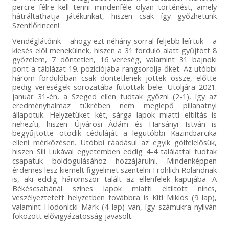
percre félre kell tenni mindenféle olyan történést, amely
hátráltathatja játékunkat, hiszen csak így győzhetünk
Szentlőrincen!
Vendéglátóink – ahogy ezt néhány sorral feljebb leírtuk – a
kiesés elől menekülnek, hiszen a 31 forduló alatt gyűjtött 8
győzelem, 7 döntetlen, 16 vereség, valamint 31 bajnoki
pont a táblázat 19. pozíciójába rangsorolja őket. Az utóbbi
három fordulóban csak döntetlenek jöttek össze, előtte
pedig vereségek sorozatába futottak bele. Utoljára 2021.
január 31-én, a Szeged ellen tudtak győzni (2-1), így az
eredményhalmaz tükrében nem meglepő pillanatnyi
állapotuk. Helyzetüket két, sárga lapok miatti eltiltás is
nehezíti, hiszen Újvárosi Ádám és Harsányi István is
begyűjtötte ötödik céduláját a legutóbbi Kazincbarcika
elleni mérkőzésen. Utóbbi ráadásul az egyik gólfelelősük,
hiszen Sili Lukával egyetemben eddig 4-4 találattal tudtak
csapatuk boldogulásához hozzájárulni. Mindenképpen
érdemes lesz kiemelt figyelmet szentelni Fröhlich Rolandnak
is, aki eddig háromszor talált az ellenfelek kapujába. A
Békéscsabánál színes lapok miatti eltiltott nincs,
veszélyeztetett helyzetben továbbra is Kitl Miklós (9 lap),
valamint Hodonicki Márk (4 lap) van, így számukra nyilván
fokozott elővigyázatosság javasolt.