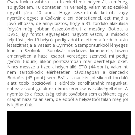
Csapatunk továbbra is a tizenkettedik helyen áll, a mérleg
10 győzelem, 10 döntetlen, 11 vereség, valamint az ezekkel
együtt járó 40 pont. Hogy vesztettünk kettőt, vagy
nyertünk egyet a Csákvár elleni döntetlennel, ezt majd a
jövő elhozza, de annyi biztos, hogy a 31. forduló alakulása
folytán még jobban összetömörült a mezőny. Botlott a
DVSC, így fontos egységeket hagyott veszni, a második
feljutást jelentő helyről pedig adott esetben a forduló után
letaszíthatja a Vasast a Gyirmót. Szempontunkból lényeges
lehet a Szolnok – Soroksár mérkőzés kimenetele, hiszen
amennyiben a hazai csapat vereséget szenved, mi pedig
győzni tudunk, akkor pontszámban már beérhetjük őket.
Nincs messze a tizedik helyen álló ETO (44 pont), valamint
nem tartózkodik elérhetetlen távolságban a kilencedik
Budaörs (45 pont) sem. Ezáltal akár két jól sikerült forduló
alatt több pozícióval is előrébb sorolhatnánk magunkat,
ehhez viszont gólok és némi szerencse is szükségeltetne! A
nyomás és a feszültség tehát továbbra sem csökkent egyik
csapat háza táján sem, de ebből a helyzetből talán még jól
is kijöhetünk.