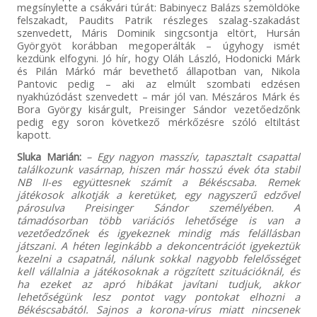
megsínylette a csákvári túrát: Babinyecz Balázs szemöldöke
felszakadt, Paudits Patrik részleges szalag-szakadást
szenvedett, Máris Dominik singcsontja eltört, Hursán
Györgyöt korábban megoperálták – úgyhogy ismét
kezdünk elfogyni. Jó hír, hogy Oláh László, Hodonicki Márk
és Pilán Márkó már bevethető állapotban van, Nikola
Pantovic pedig – aki az elmúlt szombati edzésen
nyakhúzódást szenvedett – már jól van. Mészáros Márk és
Bora György kisárgult, Preisinger Sándor vezetőedzőnk
pedig egy soron következő mérkőzésre szóló eltiltást
kapott.
Sluka Marián:
– Egy nagyon masszív, tapasztalt csapattal
találkozunk vasárnap, hiszen már hosszú évek óta stabil
NB II-es együttesnek számít a Békéscsaba. Remek
játékosok alkotják a keretüket, egy nagyszerű edzővel
párosulva Preisinger Sándor személyében. A
támadósorban több variációs lehetősége is van a
vezetőedzőnek és igyekeznek mindig más felállásban
játszani. A héten leginkább a dekoncentrációt igyekeztük
kezelni a csapatnál, nálunk sokkal nagyobb felelősséget
kell vállalnia a játékosoknak a rögzített szituációknál, és
ha ezeket az apró hibákat javítani tudjuk, akkor
lehetőségünk lesz pontot vagy pontokat elhozni a
Békéscsabától. Sajnos a korona-vírus miatt nincsenek