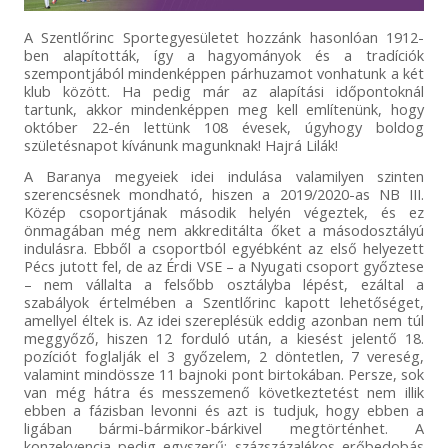
A Szentlőrinc Sportegyesületet hozzánk hasonlóan 1912-
ben alapították, így a hagyományok és a tradíciók
szempontjából mindenképpen párhuzamot vonhatunk a két
klub között. Ha pedig már az alapítási időpontoknál
tartunk, akkor mindenképpen meg kell említenünk, hogy
október 22-én lettünk 108 évesek, úgyhogy boldog
születésnapot kívánunk magunknak! Hajrá Lilák!
A Baranya megyeiek idei indulása valamilyen szinten
szerencsésnek mondható, hiszen a 2019/2020-as NB III.
Közép csoportjának második helyén végeztek, és ez
önmagában még nem akkreditálta őket a másodosztályú
indulásra. Ebből a csoportból egyébként az első helyezett
Pécs jutott fel, de az Érdi VSE – a Nyugati csoport győztese
– nem vállalta a felsőbb osztályba lépést, ezáltal a
szabályok értelmében a Szentlőrinc kapott lehetőséget,
amellyel éltek is. Az idei szereplésük eddig azonban nem túl
meggyőző, hiszen 12 forduló után, a kiesést jelentő 18.
pozíciót foglalják el 3 győzelem, 2 döntetlen, 7 vereség,
valamint mindössze 11 bajnoki pont birtokában. Persze, sok
van még hátra és messzemenő következtetést nem illik
ebben a fázisban levonni és azt is tudjuk, hogy ebben a
ligában bármi-bármikor-bárkivel megtörténhet. A
konzekvencia pedig egyszerű: százszázalékos erőbedobás