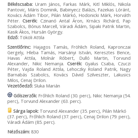
Békéscsaba:
Uram János, Farkas Márk, Kitl Miklós, Nikola
Pantovic, Máris Dominik, Babinyecz Balázs, Fazekas Lóránt,
Kovács Ádám Tibor, Pilán Márkó, Hodonicki Márk, Horváth
Péter.
Cserék:
Czinanó Antal Áron, Krnács Richárd, Pap
Szabolcs, Bónus Marcell, Váradi Ádám, Sipaki Patrik Martin,
Kasik Ákos, Hursán György.
Edző:
Tököli Attila
Szentlőrinc:
Hajagos Tamás, Fröhlich Roland, Kapronczai
Gergely, Hleba Tamás, Harsányi István, Keresztes Bence,
Havas Attila, Molnár Róbert, Dulló Martin, Torvund
Alexander, Nikic Nemanja.
Cserék:
Gyalus Csaba, Czuczi
Péter, Vajda Roland Attila, Lehoczky Roland Patrik, Nagy
Barnabás Szabolcs, Kovács Dávid Szilveszter, Lakusics
Milos, Cenaj Drilon.
Vezetőedző:
Sluka Marián
Gólszerzők:
Frőhlich Roland (30. perc), Nikic Nemanja (54.
perc), Torvund Alexander (63. perc).
Sárga lapok:
Torvund Alexander (35. perc), Pilán Márkó
(37. perc), Frőhlich Roland (37. perc), Cenaj Drilon (79. perc),
Váradi Ádám (85. perc).
Nézőszám:
830