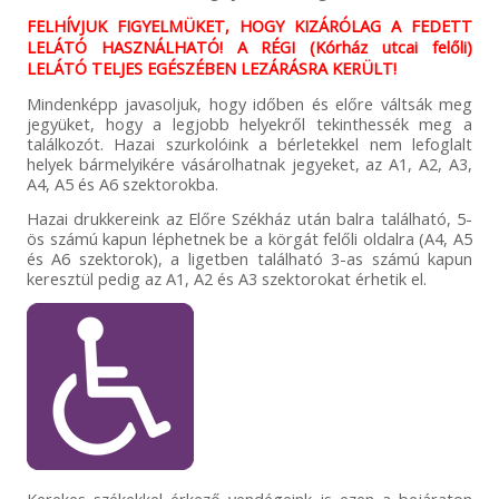
FELHÍVJUK FIGYELMÜKET, HOGY KIZÁRÓLAG A FEDETT
LELÁTÓ HASZNÁLHATÓ! A RÉGI (Kórház utcai felőli)
LELÁTÓ TELJES EGÉSZÉBEN LEZÁRÁSRA KERÜLT!
Mindenképp javasoljuk, hogy időben és előre váltsák meg
jegyüket, hogy a legjobb helyekről tekinthessék meg a
találkozót. Hazai szurkolóink a bérletekkel nem lefoglalt
helyek bármelyikére vásárolhatnak jegyeket, az A1, A2, A3,
A4, A5 és A6 szektorokba.
Hazai drukkereink az Előre Székház után balra található, 5-
ös számú kapun léphetnek be a körgát felőli oldalra (A4, A5
és A6 szektorok), a ligetben található 3-as számú kapun
keresztül pedig az A1, A2 és A3 szektorokat érhetik el.