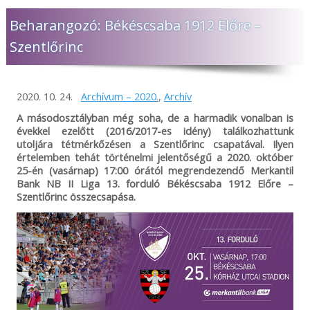
Beharangozó: Békéscsaba 1912 Előre –
Szentlőrinc
2020. 10. 24.
Archívum – 2020.
,
Archív
A másodosztályban még soha, de a harmadik vonalban is
évekkel ezelőtt (2016/2017-es idény) találkozhattunk
utoljára tétmérkőzésen a Szentlőrinc csapatával. Ilyen
értelemben tehát történelmi jelentőségű a 2020. október
25-én (vasárnap) 17:00 órától megrendezendő Merkantil
Bank NB II Liga 13. forduló Békéscsaba 1912 Előre –
Szentlőrinc összecsapása.