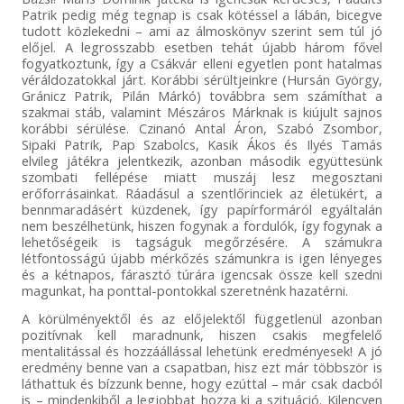
Patrik pedig még tegnap is csak kötéssel a lábán, bicegve
tudott közlekedni – ami az álmoskönyv szerint sem túl jó
előjel. A legrosszabb esetben tehát újabb három fővel
fogyatkoztunk, így a Csákvár elleni egyetlen pont hatalmas
véráldozatokkal járt. Korábbi sérültjeinkre (Hursán György,
Gránicz Patrik, Pilán Márkó) továbbra sem számíthat a
szakmai stáb, valamint Mészáros Márknak is kiújult sajnos
korábbi sérülése. Czinanó Antal Áron, Szabó Zsombor,
Sipaki Patrik, Pap Szabolcs, Kasik Ákos és Ilyés Tamás
elvileg játékra jelentkezik, azonban második együttesünk
szombati fellépése miatt muszáj lesz megosztani
erőforrásainkat. Ráadásul a szentlőrinciek az életükért, a
bennmaradásért küzdenek, így papírformáról egyáltalán
nem beszélhetünk, hiszen fogynak a fordulók, így fogynak a
lehetőségeik is tagságuk megőrzésére. A számukra
létfontosságú újabb mérkőzés számunkra is igen lényeges
és a kétnapos, fárasztó túrára igencsak össze kell szedni
magunkat, ha ponttal-pontokkal szeretnénk hazatérni.
A körülményektől és az előjelektől függetlenül azonban
pozitívnak kell maradnunk, hiszen csakis megfelelő
mentalitással és hozzáállással lehetünk eredményesek! A jó
eredmény benne van a csapatban, hisz ezt már többször is
láthattuk és bízzunk benne, hogy ezúttal – már csak dacból
is – mindenkiből a legjobbat hozza ki a szituáció. Kilencven