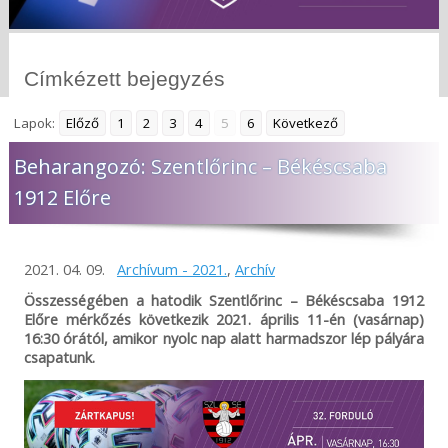
Címkézett bejegyzés
Lapok:
Előző
1
2
3
4
5
6
Következő
Beharangozó: Szentlőrinc – Békéscsaba
1912 Előre
2021. 04. 09.
Archívum - 2021.
,
Archív
Összességében a hatodik Szentlőrinc – Békéscsaba 1912
Előre mérkőzés következik 2021. április 11-én (vasárnap)
16:30 órától, amikor nyolc nap alatt harmadszor lép pályára
csapatunk.