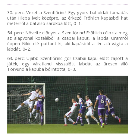
30. perc: Vezet a Szentlőrinc! Egy gyors bal oldali támadás
után Hleba ívelt középre, az érkező Frőhlich kapásból hat
méterről a bal alsó sarokba lőtt, 0–1.
54. perc: Növelte előnyét a Szentlőrinc! Frőhlich célozta meg
az alapvonal közeléből a csabai kaput, a labda Uramról
éppen Nikic elé pattant ki, aki kapásból a léc alá vágta a
labdát, 0–2.
63. perc: Újabb Szentlőrinc-gól! Csabai kapu előtt zajlott a
játék, egy váratlanul visszalőtt labdát az üresen álló
Torvund a kapuba bólintotta, 0–3.