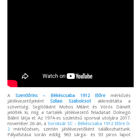
A
Szentlőrinc – Békéscsaba 1912 Előre
mérkőzés
játékvezetőjeként
Szilasi Szabolcsot
akkreditálta a
szövetség. Segítőiként Mohos Milánt és Vörös Dánielt
jelölték ki, míg a tartalék játékvezető feladatait Dolnegó
Bálint látja el. Az 1974-es születésű sporival utoljára 2017.
november 26-án, a
Soroksár SC – Békéscsaba 1912 Előre 0-
2
mérkőzésen, szintén játékvezetőként találkozhattunk.
Pályafutása során eddig 963 sárga- és 93 piros lapot