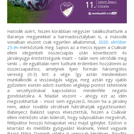
Hatodik azért, hiszen korábban négyszer találkozhattunk a
Baranya megyeiekkel a harmadosztályban is, a második
vonalban viszont csak egyetlen alkalommal,
2020. október
25-én
mérkőztünk meg. Sajnos az a meccs éppen a Csákvár
elleni idegenbeli összecsapás után következett és
járványügyi érintettségünk miatt – talán nem sértődik meg
senki -, de egyáltalán nem tudtunk érdemben hozzátenni az
összecsapáshoz, amelynek ilyen formán háromgólos
vereség (0-3) lett a vége. Így aztán mindenkiben
munkálkodik a visszavágás vágya, meg aztán egy újabb
győzelem esetén adott esetben végképp pontot tehetnénk
a veszélyzónával kapcsolatos mindenféle negatív
gondolatokra. A feladat viszont – ahogy ezt az idén
megszokhattuk – most sem egyszerű, hiszen ha a járvány
nem, akkor további sérülések hátráltatják együttesünket.
Babinyecz Balázst sajnos elvesztettük, hiszen a Csákvár
elleni mérkőzés után kiderült, hogy súlyosabban megsérült,
felépülése hosszú hónapokat vesz majd igénybe. Ezúton is
kitartást és mielőbbi gyógyulást kívánunk, Veled vagyunk
Bazsi! Máris Dominik játéka is igencsak kérdéses, Paudits