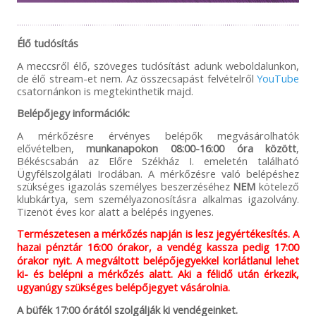
Élő tudósítás
A meccsről élő, szöveges tudósítást adunk weboldalunkon,
de élő stream-et nem. Az összecsapást felvételről
YouTube
csatornánkon is megtekinthetik majd.
Belépőjegy információk:
A mérkőzésre érvényes belépők megvásárolhatók
elővételben,
munkanapokon
08:00-16:00 óra között
,
Békéscsabán az Előre Székház I. emeletén található
Ügyfélszolgálati Irodában. A mérkőzésre való belépéshez
szükséges igazolás személyes beszerzéséhez
NEM
kötelező
klubkártya, sem személyazonosításra alkalmas igazolvány.
Tizenöt éves kor alatt a belépés ingyenes.
Természetesen a mérkőzés napján is lesz jegyértékesítés. A
hazai pénztár 16:00 órakor, a vendég kassza pedig 17:00
órakor nyit. A megváltott belépőjegyekkel korlátlanul lehet
ki- és belépni a mérkőzés alatt. Aki a félidő után érkezik,
ugyanúgy szükséges belépőjegyet vásárolnia.
A büfék 17:00 órától szolgálják ki vendégeinket.