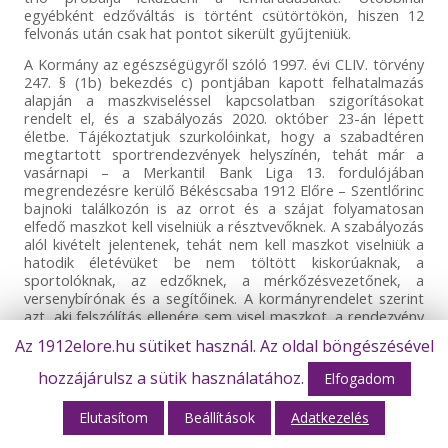
egyébként edzőváltás is történt csütörtökön, hiszen 12
felvonás után csak hat pontot sikerült gyűjteniük.
A Kormány az egészségügyről szóló 1997. évi CLIV. törvény
247. § (1b) bekezdés c) pontjában kapott felhatalmazás
alapján a maszkviseléssel kapcsolatban szigorításokat
rendelt el, és a szabályozás 2020. október 23-án lépett
életbe. Tájékoztatjuk szurkolóinkat, hogy a szabadtéren
megtartott sportrendezvények helyszínén, tehát már a
vasárnapi – a Merkantil Bank Liga 13. fordulójában
megrendezésre kerülő Békéscsaba 1912 Előre – Szentlőrinc
bajnoki találkozón is az orrot és a szájat folyamatosan
elfedő maszkot kell viselniük a résztvevőknek. A szabályozás
alól kivételt jelentenek, tehát nem kell maszkot viselniük a
hatodik életévüket be nem töltött kiskorúaknak, a
sportolóknak, az edzőknek, a mérkőzésvezetőnek, a
versenybírónak és a segítőinek. A kormányrendelet szerint
azt, aki felszólítás ellenére sem visel maszkot, a rendezvény
szervezője köteles felszólítani a helyszín elhagyására. Kérjük
Az 1912elore.hu sütiket használ. Az oldal böngészésével
drukkereinket, hogy a kormányrendeletben
megfogalmazott szabályozást minden esetben
hozzájárulsz a sütik használatához.
Elfogadom
maradéktalanul tartsák be! Köszönjük a megértést és az
együttműködést!
Elutasítom
Beállítások
Adatkezelés
Az
előrejelzés
szerint Békéscsaba térségében kellemes őszi