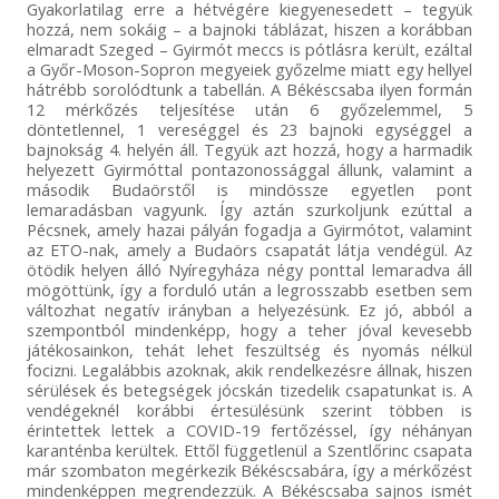
Gyakorlatilag erre a hétvégére kiegyenesedett – tegyük
hozzá, nem sokáig – a bajnoki táblázat, hiszen a korábban
elmaradt Szeged – Gyirmót meccs is pótlásra került, ezáltal
a Győr-Moson-Sopron megyeiek győzelme miatt egy hellyel
hátrébb sorolódtunk a tabellán. A Békéscsaba ilyen formán
12 mérkőzés teljesítése után 6 győzelemmel, 5
döntetlennel, 1 vereséggel és 23 bajnoki egységgel a
bajnokság 4. helyén áll. Tegyük azt hozzá, hogy a harmadik
helyezett Gyirmóttal pontazonossággal állunk, valamint a
második Budaörstől is mindössze egyetlen pont
lemaradásban vagyunk. Így aztán szurkoljunk ezúttal a
Pécsnek, amely hazai pályán fogadja a Gyirmótot, valamint
az ETO-nak, amely a Budaörs csapatát látja vendégül. Az
ötödik helyen álló Nyíregyháza négy ponttal lemaradva áll
mögöttünk, így a forduló után a legrosszabb esetben sem
változhat negatív irányban a helyezésünk. Ez jó, abból a
szempontból mindenképp, hogy a teher jóval kevesebb
játékosainkon, tehát lehet feszültség és nyomás nélkül
focizni. Legalábbis azoknak, akik rendelkezésre állnak, hiszen
sérülések és betegségek jócskán tizedelik csapatunkat is. A
vendégeknél korábbi értesülésünk szerint többen is
érintettek lettek a COVID-19 fertőzéssel, így néhányan
karanténba kerültek. Ettől függetlenül a Szentlőrinc csapata
már szombaton megérkezik Békéscsabára, így a mérkőzést
mindenképpen megrendezzük. A Békéscsaba sajnos ismét