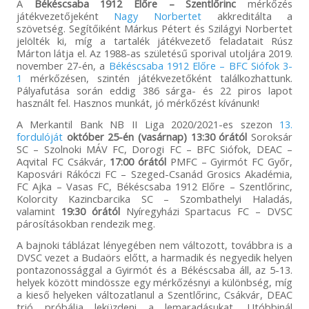
A
Békéscsaba 1912 Előre – Szentlőrinc
mérkőzés
játékvezetőjeként
Nagy Norbertet
akkreditálta a
szövetség. Segítőiként Márkus Pétert és Szilágyi Norbertet
jelölték ki, míg a tartalék játékvezető feladatait Rúsz
Márton látja el. Az 1988-as születésű sporival utoljára 2019.
november 27-én, a
Békéscsaba 1912 Előre – BFC Siófok 3-
1
mérkőzésen, szintén játékvezetőként találkozhattunk.
Pályafutása során eddig 386 sárga- és 22 piros lapot
használt fel. Hasznos munkát, jó mérkőzést kívánunk!
A Merkantil Bank NB II Liga 2020/2021-es szezon
13.
fordulóját
október 25-én (vasárnap) 13:30 órától
Soroksár
SC – Szolnoki MÁV FC, Dorogi FC – BFC Siófok, DEAC –
Aqvital FC Csákvár,
17:00 órától
PMFC – Gyirmót FC Győr,
Kaposvári Rákóczi FC – Szeged-Csanád Grosics Akadémia,
FC Ajka – Vasas FC, Békéscsaba 1912 Előre – Szentlőrinc,
Kolorcity Kazincbarcika SC – Szombathelyi Haladás,
valamint
19:30 órától
Nyíregyházi Spartacus FC – DVSC
párosításokban rendezik meg.
A bajnoki táblázat lényegében nem változott, továbbra is a
DVSC vezet a Budaörs előtt, a harmadik és negyedik helyen
pontazonossággal a Gyirmót és a Békéscsaba áll, az 5-13.
helyek között mindössze egy mérkőzésnyi a különbség, míg
a kieső helyeken változatlanul a Szentlőrinc, Csákvár, DEAC
trió próbálja leküzdeni a lemaradásukat. Utóbbinál