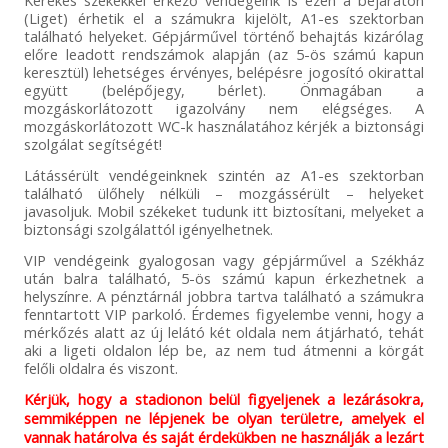
Kerekes székekkel érkező vendégeink is ezen a bejáraton
(Liget) érhetik el a számukra kijelölt, A1-es szektorban
található helyeket. Gépjárművel történő behajtás kizárólag
előre leadott rendszámok alapján (az 5-ös számú kapun
keresztül) lehetséges érvényes, belépésre jogosító okirattal
együtt (belépőjegy, bérlet). Önmagában a
mozgáskorlátozott igazolvány nem elégséges. A
mozgáskorlátozott WC-k használatához kérjék a biztonsági
szolgálat segítségét!
Látássérült vendégeinknek szintén az A1-es szektorban
található ülőhely nélküli – mozgássérült – helyeket
javasoljuk. Mobil székeket tudunk itt biztosítani, melyeket a
biztonsági szolgálattól igényelhetnek.
VIP vendégeink gyalogosan vagy gépjárművel a Székház
után balra található, 5-ös számú kapun érkezhetnek a
helyszínre. A pénztárnál jobbra tartva található a számukra
fenntartott VIP parkoló. Érdemes figyelembe venni, hogy a
mérkőzés alatt az új lelátó két oldala nem átjárható, tehát
aki a ligeti oldalon lép be, az nem tud átmenni a körgát
felőli oldalra és viszont.
Kérjük, hogy a stadionon belül figyeljenek a lezárásokra,
semmiképpen ne lépjenek be olyan területre, amelyek el
vannak határolva és saját érdekükben ne használják a lezárt