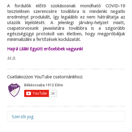
A fordulók előtti szokásosnak mondható COVID-19
tesztelésen szerencsére továbbra is mindenki negatív
eredményt produkált, így legalább ez nem hátráltatja az
utazók kijelölését. A jelenlegi járvány-helyzet miatt,
csapatorvosunk javaslatára továbbra is a szigorúbb
egészségügyi protokoll van életben, hogy megpróbáljuk
minimalizálni a fertőzések kockázatát.
Hajrá Lilák! Együtt erősebbek vagyunk!
M.B.
Csatlakozzon YouTube csatornánkhoz:
Szerzői jog
Figyelem! Felhívjuk figyelmüket, hogy az 1912elore.hu web-