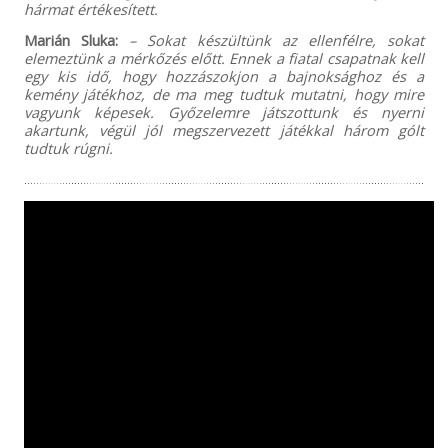
hármat értékesített.
Marián Sluka:
– Sokat készültünk az ellenfélre, sokat
elemeztünk a mérkőzés előtt. Ennek a fiatal csapatnak kell
egy kis idő, hogy hozzászokjon a bajnoksághoz és a
kemény játékhoz, de ma meg tudtuk mutatni, hogy mire
vagyunk képesek. Győzelemre játszottunk és nyerni
akartunk, végül jól megszervezett játékkal három gólt
tudtuk rúgni.