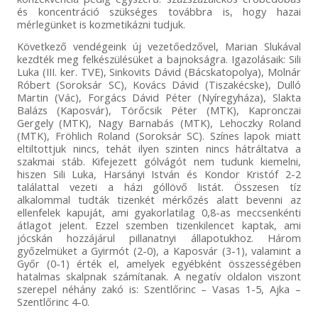
és koncentráció szükséges továbbra is, hogy hazai
mérlegünket is kozmetikázni tudjuk.
Következő vendégeink új vezetőedzővel, Marian Slukával
kezdték meg felkészülésüket a bajnokságra. Igazolásaik: Sili
Luka (III. ker. TVE), Sinkovits Dávid (Bácskatopolya), Molnár
Róbert (Soroksár SC), Kovács Dávid (Tiszakécske), Dulló
Martin (Vác), Forgács Dávid Péter (Nyíregyháza), Slakta
Balázs (Kaposvár), Törőcsik Péter (MTK), Kapronczai
Gergely (MTK), Nagy Barnabás (MTK), Lehoczky Roland
(MTK), Fröhlich Roland (Soroksár SC). Színes lapok miatt
eltiltottjuk nincs, tehát ilyen szinten nincs hátráltatva a
szakmai stáb. Kifejezett gólvágót nem tudunk kiemelni,
hiszen Sili Luka, Harsányi István és Kondor Kristóf 2-2
találattal vezeti a házi góllövő listát. Összesen tíz
alkalommal tudták tizenkét mérkőzés alatt bevenni az
ellenfelek kapuját, ami gyakorlatilag 0,8-as meccsenkénti
átlagot jelent. Ezzel szemben tizenkilencet kaptak, ami
jócskán hozzájárul pillanatnyi állapotukhoz. Három
győzelmüket a Gyirmót (2-0), a Kaposvár (3-1), valamint a
Győr (0-1) érték el, amelyek egyébként összességében
hatalmas skalpnak számítanak. A negatív oldalon viszont
szerepel néhány zakó is: Szentlőrinc – Vasas 1-5, Ajka –
Szentlőrinc 4-0.