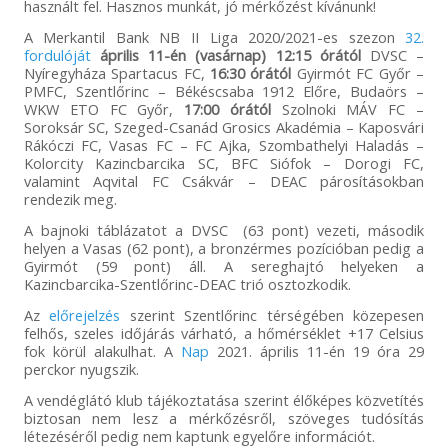
használt fel. Hasznos munkát, jó mérkőzést kívánunk!
A Merkantil Bank NB II Liga 2020/2021-es szezon
32.
fordulóját
április 11-én (vasárnap) 12:15 órától
DVSC –
Nyíregyháza Spartacus FC,
16:30 órától
Gyirmót FC Győr –
PMFC, Szentlőrinc – Békéscsaba 1912 Előre, Budaörs –
WKW ETO FC Győr,
17:00 órától
Szolnoki MÁV FC –
Soroksár SC, Szeged-Csanád Grosics Akadémia – Kaposvári
Rákóczi FC, Vasas FC – FC Ajka, Szombathelyi Haladás –
Kolorcity Kazincbarcika SC, BFC Siófok – Dorogi FC,
valamint Aqvital FC Csákvár – DEAC párosításokban
rendezik meg.
A bajnoki táblázatot a DVSC (63 pont) vezeti, második
helyen a Vasas (62 pont), a bronzérmes pozícióban pedig a
Gyirmót (59 pont) áll. A sereghajtó helyeken a
Kazincbarcika-Szentlőrinc-DEAC trió osztozkodik.
Az
előrejelzés
szerint Szentlőrinc térségében közepesen
felhős, szeles időjárás várható, a hőmérséklet +17 Celsius
fok körül alakulhat. A
Nap
2021. április 11-én 19 óra 29
perckor nyugszik.
A vendéglátó klub tájékoztatása szerint élőképes közvetítés
biztosan nem lesz a mérkőzésről, szöveges tudósítás
létezéséről pedig nem kaptunk egyelőre információt.