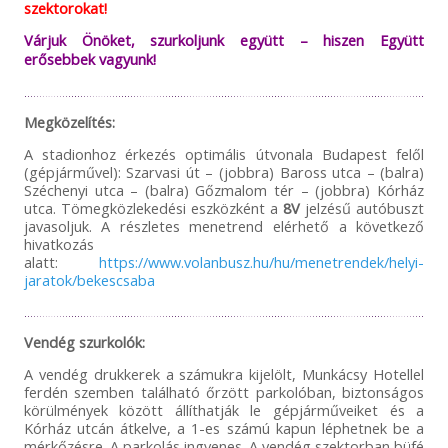
szektorokat!
Várjuk Önöket, szurkoljunk együtt – hiszen Együtt
erősebbek vagyunk!
Megközelítés:
A stadionhoz érkezés optimális útvonala Budapest felől
(gépjárművel): Szarvasi út – (jobbra) Baross utca – (balra)
Széchenyi utca – (balra) Gőzmalom tér – (jobbra) Kórház
utca. Tömegközlekedési eszközként a
8V
jelzésű autóbuszt
javasoljuk. A részletes menetrend elérhető a következő
hivatkozás
alatt:
https://www.volanbusz.hu/hu/menetrendek/helyi-
jaratok/bekescsaba
Vendég szurkolók:
A vendég drukkerek a számukra kijelölt, Munkácsy Hotellel
ferdén szemben található őrzött parkolóban, biztonságos
körülmények között állíthatják le gépjárműveiket és a
Kórház utcán átkelve, a 1-es számú kapun léphetnek be a
mérkőzésre. A parkolás ingyenes. A vendég szektorban büfé