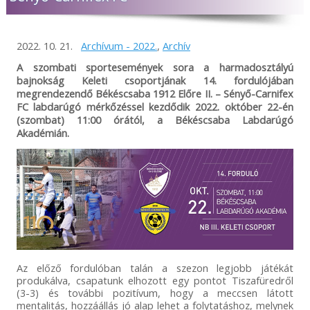
2022. 10. 21.
Archívum - 2022.
,
Archív
A szombati sportesemények sora a harmadosztályú
bajnokság Keleti csoportjának 14. fordulójában
megrendezendő Békéscsaba 1912 Előre II. – Sényő-Carnifex
FC labdarúgó mérkőzéssel kezdődik 2022. október 22-én
(szombat) 11:00 órától, a Békéscsaba Labdarúgó
Akadémián.
Az előző fordulóban talán a szezon legjobb játékát
produkálva, csapatunk elhozott egy pontot Tiszafüredről
(3-3) és további pozitívum, hogy a meccsen látott
mentalitás, hozzáállás jó alap lehet a folytatáshoz, melynek