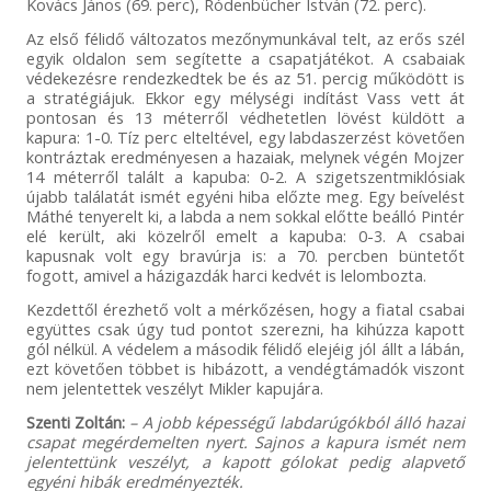
Kovács János (69. perc), Ródenbücher István (72. perc).
Az első félidő változatos mezőnymunkával telt, az erős szél
egyik oldalon sem segítette a csapatjátékot. A csabaiak
védekezésre rendezkedtek be és az 51. percig működött is
a stratégiájuk. Ekkor egy mélységi indítást Vass vett át
pontosan és 13 méterről védhetetlen lövést küldött a
kapura: 1-0. Tíz perc elteltével, egy labdaszerzést követően
kontráztak eredményesen a hazaiak, melynek végén Mojzer
14 méterről talált a kapuba: 0-2. A szigetszentmiklósiak
újabb találatát ismét egyéni hiba előzte meg. Egy beívelést
Máthé tenyerelt ki, a labda a nem sokkal előtte beálló Pintér
elé került, aki közelről emelt a kapuba: 0-3. A csabai
kapusnak volt egy bravúrja is: a 70. percben büntetőt
fogott, amivel a házigazdák harci kedvét is lelombozta.
Kezdettől érezhető volt a mérkőzésen, hogy a fiatal csabai
együttes csak úgy tud pontot szerezni, ha kihúzza kapott
gól nélkül. A védelem a második félidő elejéig jól állt a lábán,
ezt követően többet is hibázott, a vendégtámadók viszont
nem jelentettek veszélyt Mikler kapujára.
Szenti Zoltán:
– A jobb képességű labdarúgókból álló hazai
csapat megérdemelten nyert. Sajnos a kapura ismét nem
jelentettünk veszélyt, a kapott gólokat pedig alapvető
egyéni hibák eredményezték.