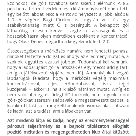
Szolnokot, de gólt továbbra sem sikerült elérnünk. A 85.
percben a fellazult védelem és a kitámadás ismét büntetett,
egy belőtt labdát Nikola Pantovic helyezett a jobb alsóba:
1-0. A végére Bagi türelme is fogytán volt és egy
szabálytalanság miatt Ő is besárgult. A bekapott gól
láthatólag teljesen kedvét szegte a társaságnak és a
hosszabbításra olyan mértékben csökkent a koncentráció,
hogy Olasz Dénes megadta a kegyelemdöfést: 2-0.
Összességében a mérkőzés iramára nem lehetett panasz,
mindkét fél tette a dolgát és ahogy az eredmény mutatja, a
szolnoki együttes ezúttal jobban. Tudomásul kell vennünk,
hogy a labdarúgást gólra játsszák és egy meccs addig tart,
amíg a játékvezető sípjába nem fúj. A munkájukat végző
labdarúgók feladata, hogy a mérkőzés végéig maximális
koncentrációval, teljes erőbedobással, tiszta fejjel
küzdjenek – akkor is, ha a kijelző hátrányt mutat. Amíg ez
nem valósul meg és “idegből” focizunk, nem fogunk tudni
gólt-gólokat szerezni. Hiábavaló a megszervezett csapat, a
kialakított taktika – meg kell tanulnunk nyomás alatt játszani
és kiadni azt a tudást, ami a lábakban van.
Azt mindenki látja és tudja, hogy az eredménytelenséggel
párosult teljesítmény és a bajnoki táblázaton elfoglalt
pozíció méltatlan és megengedhetetlen klub által kitűzött