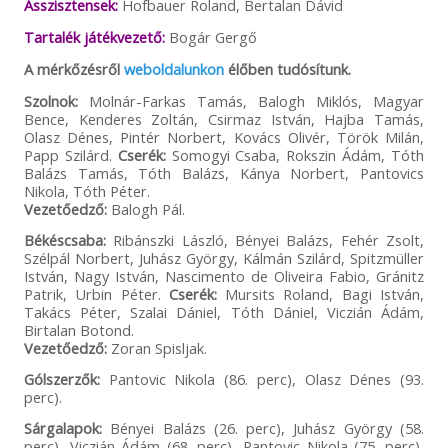
Asszisztensek:
Hofbauer Roland, Bertalan Dávid
Tartalék játékvezető:
Bogár Gergő
A mérkőzésről
weboldalunkon
élőben tudósítunk.
Szolnok:
Molnár-Farkas Tamás, Balogh Miklós, Magyar
Bence, Kenderes Zoltán, Csirmaz István, Hajba Tamás,
Olasz Dénes, Pintér Norbert, Kovács Olivér, Török Milán,
Papp Szilárd.
Cserék:
Somogyi Csaba, Rokszin Ádám, Tóth
Balázs Tamás, Tóth Balázs, Kánya Norbert, Pantovics
Nikola, Tóth Péter.
Vezetőedző:
Balogh Pál.
Békéscsaba:
Ribánszki László, Bényei Balázs, Fehér Zsolt,
Szélpál Norbert, Juhász György, Kálmán Szilárd, Spitzmüller
István, Nagy István, Nascimento de Oliveira Fabio, Gránitz
Patrik, Urbin Péter.
Cserék:
Mursits Roland, Bagi István,
Takács Péter, Szalai Dániel, Tóth Dániel, Viczián Ádám,
Birtalan Botond.
Vezetőedző:
Zoran Spisljak.
Gólszerzők:
Pantovic Nikola (86. perc), Olasz Dénes (93.
perc).
Sárgalapok:
Bényei Balázs (26. perc), Juhász György (58.
perc), Viczián Ádám (68. perc), Pantovic Nikola (75. perc),