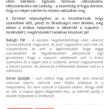
célok tükrében. Egészen biztosan változásokra,
változtatásokra van szükség – a vezetőség el fogja dönteni,
hogy ez milyen szinten és módon valósulhat meg.
A történet teljességéhez az is hozzátartozik, hogy
szurkolóink időt, pénzt és fáradtságot nem kímélve, még
ebben a kritikus helyzetben is elkísérték a csapatot –
türelmükért, megértésükért hatalmas köszönet jár!
Balogh Pál:
– A kezdeti megilletődöttség után sikerült
összeszednünk magunkat. Az első negyedóra után már mi
irányítottunk és ami a legfontosabb, hogy végig
szervezetten és fegyelmezetten játszottunk. Úgy
gondolom, hogy a masszív védekezés volt a kulcs
számukra és a végén jött a csattanó, amivel megszereztük
a három pontot. Az akarat és a lelkesedés diadala volt ez a
mérkőzés.
Zoran Spisljak:
– Gól nélkül még senkinek sem sikerült
meccset nyerni, nekünk sem. Hiába alakítjuk ki a
helyzeteket, ha nem tudunk a kapuba találni. Ahogy telik
az idő, a csapat egyre idegesebb lesz, az ellenfél pedig a
kisebb helyzeteit is értékesíti.