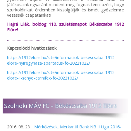
játékosaink egyaránt mindent meg fognak tenni azért, hogy
szurkolóinkat érdemben kiszolgálják és ismét győzelemre
vezessék csapatainkat!
Hajrá Lilák, boldog 110. születésnapot Békéscsaba 1912
Előre!
Kapcsolódó hivatkozások:
https://1912elore.hu/site/informaciok-bekescsaba-1912-
elore-nyiregyhaza-spartacus-fc-20221022/
https://1912elore.hu/site/informaciok-bekescsaba-1912-
elore-ii-senyo-carnifex-fc-20221022/
Szolnoki MÁV FC – Békéscsaba 1912 Előre
2016. 08. 23.
Mérkőzések
,
Merkantil Bank NB II Liga 2016-