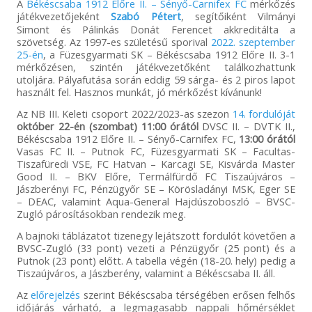
A
Békéscsaba 1912 Előre II. – Sényő-Carnifex FC
mérkőzés
játékvezetőjeként
Szabó Pétert
, segítőiként Vilmányi
Simont és Pálinkás Donát Ferencet akkreditálta a
szövetség. Az 1997-es születésű sporival
2022. szeptember
25-én
, a Füzesgyarmati SK – Békéscsaba 1912 Előre II. 3-1
mérkőzésen, szintén játékvezetőként találkozhattunk
utoljára. Pályafutása során eddig 59 sárga- és 2 piros lapot
használt fel. Hasznos munkát, jó mérkőzést kívánunk!
Az NB III. Keleti csoport 2022/2023-as szezon
14. fordulóját
október 22-én (szombat) 11:00 órától
DVSC II. – DVTK II.,
Békéscsaba 1912 Előre II. – Sényő-Carnifex FC,
13:00 órától
Vasas FC II. – Putnok FC, Füzesgyarmati SK – Facultas-
Tiszafüredi VSE, FC Hatvan – Karcagi SE, Kisvárda Master
Good II. – BKV Előre, Termálfürdő FC Tiszaújváros –
Jászberényi FC, Pénzügyőr SE – Körösladányi MSK, Eger SE
– DEAC, valamint Aqua-General Hajdúszoboszló – BVSC-
Zugló párosításokban rendezik meg.
A bajnoki táblázatot tizenegy lejátszott fordulót követően a
BVSC-Zugló (33 pont) vezeti a Pénzügyőr (25 pont) és a
Putnok (23 pont) előtt. A tabella végén (18-20. hely) pedig a
Tiszaújváros, a Jászberény, valamint a Békéscsaba II. áll.
Az
előrejelzés
szerint Békéscsaba térségében erősen felhős
időjárás várható, a legmagasabb nappali hőmérséklet