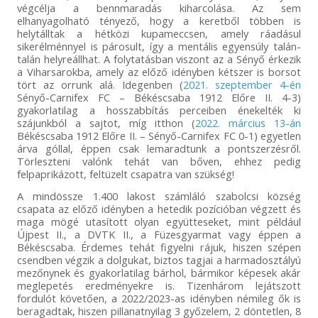
végcélja a bennmaradás kiharcolása. Az sem
elhanyagolható tényező, hogy a keretből többen is
helytálltak a hétközi kupameccsen, amely ráadásul
sikerélménnyel is párosult, így a mentális egyensúly talán-
talán helyreállhat. A folytatásban viszont az a Sényő érkezik
a Viharsarokba, amely az előző idényben kétszer is borsot
tört az orrunk alá. Idegenben (
2021. szeptember 4-én
Sényő-Carnifex FC – Békéscsaba 1912 Előre II. 4-3)
gyakorlatilag a hosszabbítás perceiben énekelték ki
szájunkból a sajtot, míg itthon (
2022. március 13-án
Békéscsaba 1912 Előre II. – Sényő-Carnifex FC 0-1) egyetlen
árva góllal, éppen csak lemaradtunk a pontszerzésről.
Törleszteni valónk tehát van bőven, ehhez pedig
felpaprikázott, feltüzelt csapatra van szükség!
A mindössze 1.400 lakost számláló szabolcsi község
csapata az előző idényben a hetedik pozícióban végzett és
maga mögé utasított olyan együtteseket, mint például
Újpest II., a DVTK II., a Füzesgyarmat vagy éppen a
Békéscsaba. Érdemes tehát figyelni rájuk, hiszen szépen
csendben végzik a dolgukat, biztos tagjai a harmadosztályú
mezőnynek és gyakorlatilag bárhol, bármikor képesek akár
meglepetés eredményekre is. Tizenhárom lejátszott
fordulót követően, a 2022/2023-as idényben némileg ők is
beragadtak, hiszen pillanatnyilag 3 győzelem, 2 döntetlen, 8