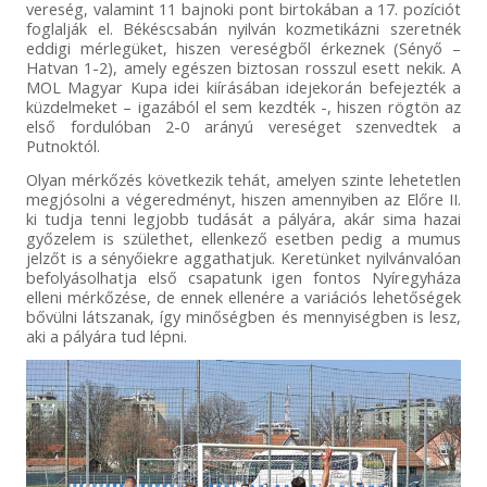
vereség, valamint 11 bajnoki pont birtokában a 17. pozíciót
foglalják el. Békéscsabán nyilván kozmetikázni szeretnék
eddigi mérlegüket, hiszen vereségből érkeznek (Sényő –
Hatvan 1-2), amely egészen biztosan rosszul esett nekik. A
MOL Magyar Kupa idei kiírásában idejekorán befejezték a
küzdelmeket – igazából el sem kezdték -, hiszen rögtön az
első fordulóban 2-0 arányú vereséget szenvedtek a
Putnoktól.
Olyan mérkőzés következik tehát, amelyen szinte lehetetlen
megjósolni a végeredményt, hiszen amennyiben az Előre II.
ki tudja tenni legjobb tudását a pályára, akár sima hazai
győzelem is születhet, ellenkező esetben pedig a mumus
jelzőt is a sényőiekre aggathatjuk. Keretünket nyilvánvalóan
befolyásolhatja első csapatunk igen fontos Nyíregyháza
elleni mérkőzése, de ennek ellenére a variációs lehetőségek
bővülni látszanak, így minőségben és mennyiségben is lesz,
aki a pályára tud lépni.