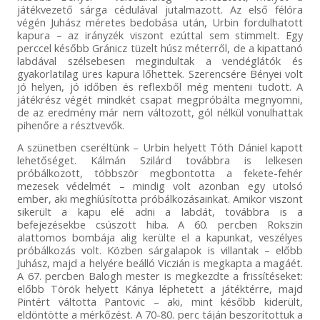
játékvezető sárga cédulával jutalmazott. Az első félóra
végén Juhász méretes bedobása után, Urbin fordulhatott
kapura – az irányzék viszont ezúttal sem stimmelt. Egy
perccel később Gránicz tüzelt húsz méterről, de a kipattanó
labdával szélsebesen megindultak a vendéglátók és
gyakorlatilag üres kapura lőhettek. Szerencsére Bényei volt
jó helyen, jó időben és reflexből még menteni tudott. A
játékrész végét mindkét csapat megpróbálta megnyomni,
de az eredmény már nem változott, gól nélkül vonulhattak
pihenőre a résztvevők.
A szünetben cseréltünk – Urbin helyett Tóth Dániel kapott
lehetőséget. Kálmán Szilárd továbbra is lelkesen
próbálkozott, többször megbontotta a fekete-fehér
mezesek védelmét – mindig volt azonban egy utolsó
ember, aki meghíúsította próbálkozásainkat. Amikor viszont
sikerült a kapu elé adni a labdát, továbbra is a
befejezésekbe csúszott hiba. A 60. percben Rokszin
alattomos bombája alig kerülte el a kapunkat, veszélyes
próbálkozás volt. Közben sárgalapok is villantak – előbb
Juhász, majd a helyére beálló Viczián is megkapta a magáét.
A 67. percben Balogh mester is megkezdte a frissítéseket:
előbb Török helyett Kánya léphetett a játéktérre, majd
Pintért váltotta Pantovic – aki, mint később kiderült,
eldöntötte a mérkőzést. A 70-80. perc táján beszorítottuk a