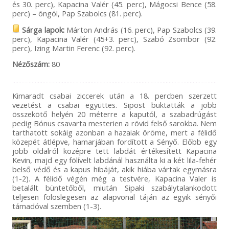
és 30. perc), Kapacina Valér (45. perc), Mágocsi Bence (58.
perc) – öngól, Pap Szabolcs (81. perc).
Sárga lapok:
Márton András (16. perc), Pap Szabolcs (39.
perc), Kapacina Valér (45+3. perc), Szabó Zsombor (92.
perc), Izing Martin Ferenc (92. perc).
Nézőszám:
80
Kimaradt csabai ziccerek után a 18. percben szerzett
vezetést a csabai együttes. Sipost buktatták a jobb
összekötő helyén 20 méterre a kaputól, a szabadrúgást
pedig Bónus csavarta mesterien a rövid felső sarokba. Nem
tarthatott sokáig azonban a hazaiak öröme, mert a félidő
közepét átlépve, hamarjában fordított a Sényő. Előbb egy
jobb oldalról középre tett labdát értékesített Kapacina
Kevin, majd egy fölívelt labdánál használta ki a két lila-fehér
belső védő és a kapus hibáját, akik hiába vártak egymásra
(1-2). A félidő végén még a testvére, Kapacina Valer is
betalált büntetőből, miután Sipaki szabálytalankodott
teljesen fölöslegesen az alapvonal táján az egyik sényői
támadóval szemben (1-3).