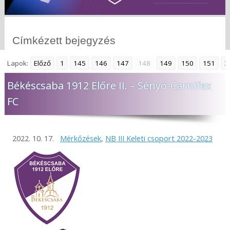
Címkézett bejegyzés
Lapok:
Előző
1
145
146
147
148
149
150
151
3
Békéscsaba 1912 Előre II. – Sényő-Carnifex
FC
2022. 10. 17.
Mérkőzések
,
NB III Keleti csoport 2022-2023