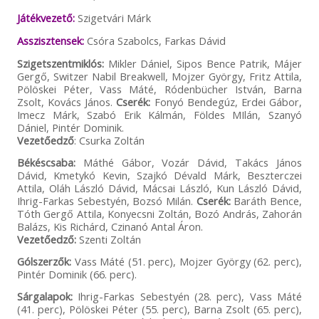
Játékvezető:
Szigetvári Márk
Asszisztensek:
Csóra Szabolcs, Farkas Dávid
Szigetszentmiklós:
Mikler Dániel, Sipos Bence Patrik, Májer
Gergő, Switzer Nabil Breakwell, Mojzer György, Fritz Attila,
Pölöskei Péter, Vass Máté, Ródenbücher István, Barna
Zsolt, Kovács János.
Cserék:
Fonyó Bendegúz, Erdei Gábor,
Imecz Márk, Szabó Erik Kálmán, Földes MIlán, Szanyó
Dániel, Pintér Dominik.
Vezetőedző
: Csurka Zoltán
Békéscsaba:
Máthé Gábor, Vozár Dávid, Takács János
Dávid, Kmetykó Kevin, Szajkó Dévald Márk, Beszterczei
Attila, Oláh László Dávid, Mácsai László, Kun László Dávid,
Ihrig-Farkas Sebestyén, Bozsó Milán.
Cserék:
Baráth Bence,
Tóth Gergő Attila, Konyecsni Zoltán, Bozó András, Zahorán
Balázs, Kis Richárd, Czinanó Antal Áron.
Vezetőedző:
Szenti Zoltán
Gólszerzők:
Vass Máté (51. perc), Mojzer György (62. perc),
Pintér Dominik (66. perc).
Sárgalapok:
Ihrig-Farkas Sebestyén (28. perc), Vass Máté
(41. perc), Pölöskei Péter (55. perc), Barna Zsolt (65. perc),