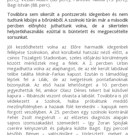
Bagi István (88. perc).
Továbbra sem sikerült a pontszerzés idegenben és nem
tudtunk kibújni a bőrünkből. A szolnoki túrán már a második
percben előnyhöz juthattunk volna, de a sikertelen
helyzetkihasználás ezúttal is büntetett és megpecsételte
sorsunkat.
Jól kezdődhetett volna az Előre harmadik idegenbeli
fellépése Szolnokon, ahol körülbelül hatszáz néző előtt, a
csinos Tiszaligeti Stadionban, szeles időjárási körülmények
között mérkőztek meg a felek. A 2. percben Urbin
megadhatta volna az alaphangot, de az elé került labdával
telibe találta Molnár-Farkas kapust. Ezután is támadólag
léptek fel a Lilák, de az ívelgetések pontatlanoknak
bizonyultak. Az első hazai lehetőséget a 10. percben
jegyezhettük fel, amikor Olasz Dénes tekert bal külsővel
kapura – Ribánszki viszont olvasta a labdát. Továbbra is jól
védekezett a Szolnok, hiába próbáltunk meddő
mezőnyfölényben a hazaiak fölé kerekedni – kapujuk nem
forgott veszélyben. A 25. percben egy szolnoki kontránál
Fehér Zsolt megsérült – az előzetes diagnózis alapján
sajnos izomszakadást szenvedett – így Zoran Spisjlak
cserére kényszerült és pályára küldte Bagit. Egy perccel
később Bényei – valószínűleg – törlesztett, melyet a