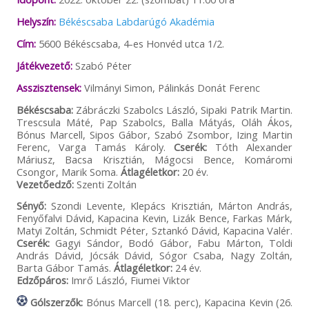
Helyszín:
Békéscsaba Labdarúgó Akadémia
Cím:
5600 Békéscsaba, 4-es Honvéd utca 1/2.
Játékvezető:
Szabó Péter
Asszisztensek:
Vilmányi Simon, Pálinkás Donát Ferenc
Békéscsaba:
Zábráczki Szabolcs László, Sipaki Patrik Martin.
Trescsula Máté, Pap Szabolcs, Balla Mátyás, Oláh Ákos,
Bónus Marcell, Sipos Gábor, Szabó Zsombor, Izing Martin
Ferenc, Varga Tamás Károly.
Cserék:
Tóth Alexander
Máriusz, Bacsa Krisztián, Mágocsi Bence, Komáromi
Csongor, Marik Soma.
Átlagéletkor:
20 év.
Vezetőedző:
Szenti Zoltán
Sényő:
Szondi Levente, Klepács Krisztián, Márton András,
Fenyőfalvi Dávid, Kapacina Kevin, Lizák Bence, Farkas Márk,
Matyi Zoltán, Schmidt Péter, Sztankó Dávid, Kapacina Valér.
Cserék:
Gagyi Sándor, Bodó Gábor, Fabu Márton, Toldi
András Dávid, Jócsák Dávid, Sógor Csaba, Nagy Zoltán,
Barta Gábor Tamás.
Átlagéletkor:
24 év.
Edzőpáros:
Imrő László, Fiumei Viktor
Gólszerzők:
Bónus Marcell (18. perc), Kapacina Kevin (26.