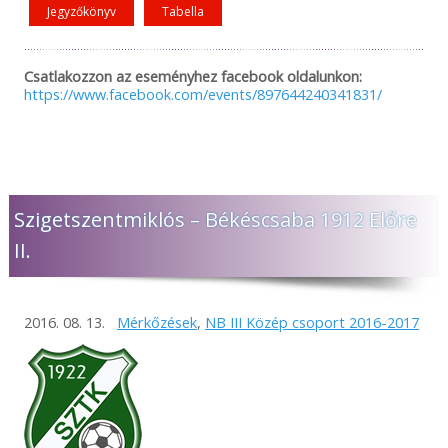
Jegyzőkönyv
Tabella
Csatlakozzon az eseményhez facebook oldalunkon:
https://www.facebook.com/events/897644240341831/
Szigetszentmiklós – Békéscsaba 1912 Előre
II.
2016. 08. 13.
Mérkőzések
,
NB III Közép csoport 2016-2017