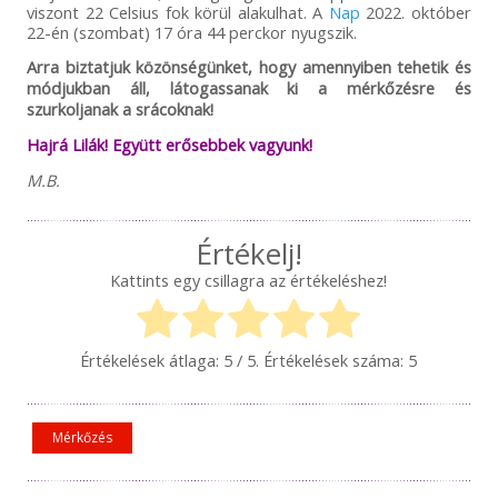
viszont 22 Celsius fok körül alakulhat. A
Nap
2022. október
22-én (szombat) 17 óra 44 perckor nyugszik.
Arra biztatjuk közönségünket, hogy amennyiben tehetik és
módjukban áll, látogassanak ki a mérkőzésre és
szurkoljanak a srácoknak!
Hajrá Lilák! Együtt erősebbek vagyunk!
M.B.
Értékelj!
Kattints egy csillagra az értékeléshez!
Értékelések átlaga:
5
/ 5. Értékelések száma:
5
Mérkőzés