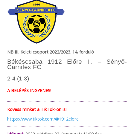
NB III. Keleti csoport 2022/2023. 14. forduló
Békéscsaba 1912 Előre II. – Sényő-
Carnifex FC
2-4 (1-3)
A BELÉPÉS INGYENES!
Kövess minket a TikTok-on is!
https://www.tiktok.com/@1912elore
Időpont:
2022. október 22. (szombat) 11:00 óra