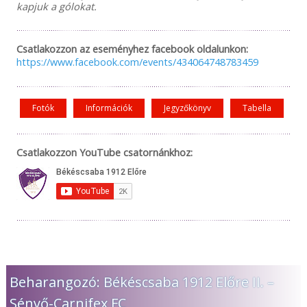
kapjuk a gólokat.
Csatlakozzon az eseményhez facebook oldalunkon:
https://www.facebook.com/events/434064748783459
Fotók
Információk
Jegyzőkönyv
Tabella
Csatlakozzon YouTube csatornánkhoz:
Beharangozó: Békéscsaba 1912 Előre II. –
Sényő-Carnifex FC