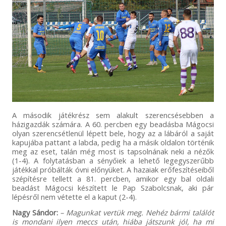
A második játékrész sem alakult szerencsésebben a
házigazdák számára. A 60. percben egy beadásba Mágocsi
olyan szerencsétlenül lépett bele, hogy az a lábáról a saját
kapujába pattant a labda, pedig ha a másik oldalon történik
meg az eset, talán még most is tapsolnának neki a nézők
(1-4). A folytatásban a sényőiek a lehető legegyszerűbb
játékkal próbálták óvni előnyüket. A hazaiak erőfeszítéseiből
szépítésre tellett a 81. percben, amikor egy bal oldali
beadást Mágocsi készített le Pap Szabolcsnak, aki pár
lépésről nem vétette el a kaput (2-4).
Nagy Sándor:
– Magunkat vertük meg. Nehéz bármi találót
is mondani ilyen meccs után, hiába játszunk jól, ha mi