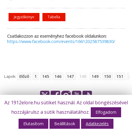
Jegyzőkönyv
Tabella
Csatlakozzon az eseményhez facebook oldalunkon:
https://www.facebook.com/events/1661202587539830/
Lapok:
Előző
1
145
146
147
148
149
150
151
3
Az 1912elore.hu sütiket használ. Az oldal böngészésével
© Békéscsaba 1912 Előre Futball Zrt.
hozzájárulsz a sütik használatához.
Elfogadom
Elutasítom
Beállítások
Adatkezelés
Webhost: M-Design