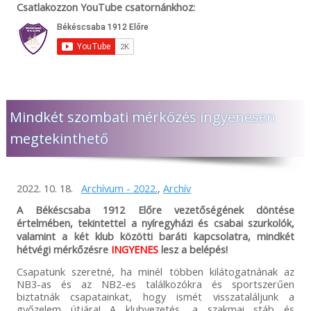
Csatlakozzon YouTube csatornánkhoz:
Mindkét szombati mérkőzés ingyenesen
megtekinthető
2022. 10. 18.
Archívum - 2022.
,
Archív
A Békéscsaba 1912 Előre vezetőségének döntése
értelmében, tekintettel a nyíregyházi és csabai szurkolók,
valamint a két klub közötti baráti kapcsolatra, mindkét
hétvégi mérkőzésre
INGYENES
lesz a belépés!
Csapatunk szeretné, ha minél többen kilátogatnának az
NB3-as és az NB2-es találkozókra és sportszerűen
biztatnák csapatainkat, hogy ismét visszataláljunk a
győzelem útjára! A klubvezetés, a szakmai stáb és