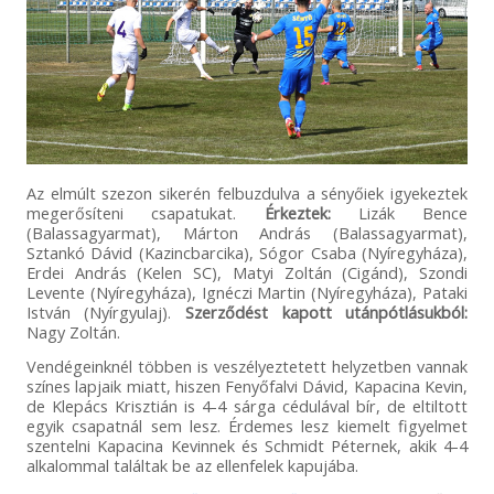
Az elmúlt szezon sikerén felbuzdulva a sényőiek igyekeztek
megerősíteni csapatukat.
Érkeztek:
Lizák Bence
(Balassagyarmat), Márton András (Balassagyarmat),
Sztankó Dávid (Kazincbarcika), Sógor Csaba (Nyíregyháza),
Erdei András (Kelen SC), Matyi Zoltán (Cigánd), Szondi
Levente (Nyíregyháza), Ignéczi Martin (Nyíregyháza), Pataki
István (Nyírgyulaj).
Szerződést kapott utánpótlásukból:
Nagy Zoltán.
Vendégeinknél többen is veszélyeztetett helyzetben vannak
színes lapjaik miatt, hiszen Fenyőfalvi Dávid, Kapacina Kevin,
de Klepács Krisztián is 4-4 sárga cédulával bír, de eltiltott
egyik csapatnál sem lesz. Érdemes lesz kiemelt figyelmet
szentelni Kapacina Kevinnek és Schmidt Péternek, akik 4-4
alkalommal találtak be az ellenfelek kapujába.