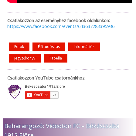
Csatlakozzon az eseményhez facebook oldalunkon:
https://www.facebook.com/events/643637283395936
Fotók
Élő tudósítás
Információk
Jegyzőkönyv
Tabella
Csatlakozzon YouTube csatornánkhoz:
Beharangozó: Videoton FC – Békéscsaba
1912 Előre