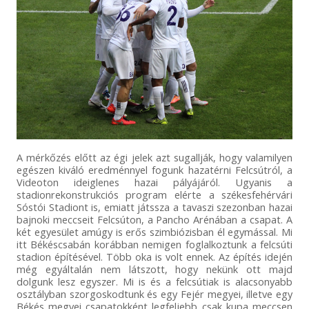
A mérkőzés előtt az égi jelek azt sugallják, hogy valamilyen
egészen kiváló eredménnyel fogunk hazatérni Felcsútról, a
Videoton ideiglenes hazai pályájáról. Ugyanis a
stadionrekonstrukciós program elérte a székesfehérvári
Sóstói Stadiont is, emiatt játssza a tavaszi szezonban hazai
bajnoki meccseit Felcsúton, a Pancho Arénában a csapat. A
két egyesület amúgy is erős szimbiózisban él egymással. Mi
itt Békéscsabán korábban nemigen foglalkoztunk a felcsúti
stadion építésével. Több oka is volt ennek. Az építés idején
még egyáltalán nem látszott, hogy nekünk ott majd
dolgunk lesz egyszer. Mi is és a felcsútiak is alacsonyabb
osztályban szorgoskodtunk és egy Fejér megyei, illetve egy
Békés megyei csapatokként legfeljebb csak kupa meccsen