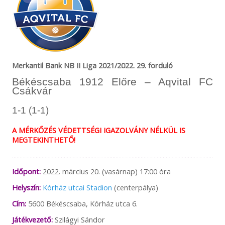
Merkantil Bank NB II Liga 2021/2022. 29. forduló
Békéscsaba 1912 Előre – Aqvital FC
Csákvár
1-1 (1-1)
A MÉRKŐZÉS VÉDETTSÉGI IGAZOLVÁNY NÉLKÜL IS
MEGTEKINTHETŐ!
Időpont:
2022. március 20. (vasárnap) 17:00 óra
Helyszín:
Kórház utcai Stadion
(centerpálya)
Cím:
5600 Békéscsaba, Kórház utca 6.
Játékvezető:
Szilágyi Sándor