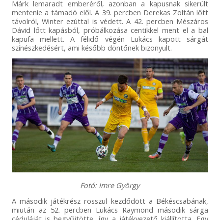
Márk lemaradt emberéről, azonban a kapusnak sikerült
mentenie a támadó elől. A 39. percben Derekas Zoltán lőtt
távolról, Winter ezúttal is védett. A 42. percben Mészáros
Dávid lőtt kapásból, próbálkozása centikkel ment el a bal
kapufa mellett. A félidő végén Lukács kapott sárgát
színészkedésért, ami később döntőnek bizonyult.
Fotó: Imre György
A második játékrész rosszul kezdődött a Békéscsabának,
miután az 52. percben Lukács Raymond második sárga
céduláját is begyűjtötte, így a játékvezető kiállította. Egy