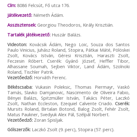
Cím:
8086 Felcsút, Fő utca 176.
Játékvezető:
Németh Ádám.
Asszisztensek:
Georgiou Theodoros, Király Krisztián.
Tartalék játékvezető:
Huszár Balázs.
Videoton:
Kovácsik Ádám, Nego Loic, Souza dos Santos
Paulo Vinicius, Juhász Roland, Stopira, Pátkai Máté, Pölöskei
Zsolt, Kovács István, Géresi Krisztián, Haraszti Zsolt,
Feczesin Róbert. Cserék: Gyánó József, Heffler Tibor,
Alhassane Soumah, Sejben Viktor, Land Ádám, Szolnoki
Roland, Tischler Patrik.
Vezetőedző:
Horváth Ferenc.
Békéscsaba:
Vukasin Poleksic, Thomas Piermayr, Vaskó
Tamás, Slavko Damjanovic, Nascimento de Oliveira Fabio,
Bényei Balázs, Spitzmüller István, Takács Péter, Laczkó
Zsolt, Nathan Eccleston, Ezequiel Calvente Criado.
Cserék:
Mursits Roland, Birtalan Botond, Balog Zsolt, Fehér Zsolt,
Matus Paukner, Svedyuk Alex Pál, Szélpál Norbert.
Vezetőedző:
Zoran Spisljak.
Gólszerzők:
Laczkó Zsolt (9. perc), Stopira (57. perc).