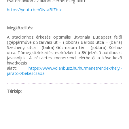
csatornánkon az alábbi elérhetőség alatt:
https://youtu.be/Oiv-aBIZbtc
Megközelítés:
A stadionhoz érkezés optimális útvonala Budapest felől
(gépjárművel): Szarvasi út – (jobbra) Baross utca – (balra)
Széchenyi utca – (balra) Gőzmalom tér – (jobbra) Kórház
utca. Tömegközlekedési eszközként a
8V
jelzésű autóbuszt
javasoljuk. A részletes menetrend elérhető a következő
hivatkozás
alatt:
https://www.volanbusz.hu/hu/menetrendek/helyi-
jaratok/bekescsaba
Térkép: