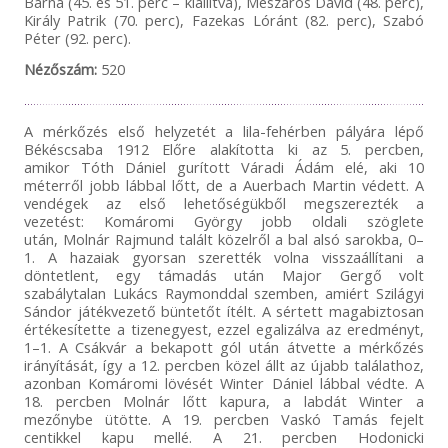
Barna (45. és 51. perc – kiállítva), Mészáros Dávid (48. perc),
Király Patrik (70. perc), Fazekas Lóránt (82. perc), Szabó
Péter (92. perc).
Nézőszám:
520
A mérkőzés első helyzetét a lila-fehérben pályára lépő
Békéscsaba 1912 Előre alakította ki az 5. percben,
amikor Tóth Dániel gurított Váradi Ádám elé, aki 10
méterről jobb lábbal lőtt, de a Auerbach Martin védett. A
vendégek az első lehetőségükből megszerezték a
vezetést: Komáromi György jobb oldali szöglete
után, Molnár Rajmund talált közelről a bal alsó sarokba, 0–
1. A hazaiak gyorsan szerették volna visszaállítani a
döntetlent, egy támadás után Major Gergő volt
szabálytalan Lukács Raymonddal szemben, amiért Szilágyi
Sándor játékvezető büntetőt ítélt. A sértett magabiztosan
értékesítette a tizenegyest, ezzel egalizálva az eredményt,
1–1. A Csákvár a bekapott gól után átvette a mérkőzés
irányítását, így a 12. percben közel állt az újabb találathoz,
azonban Komáromi lövését Winter Dániel lábbal védte. A
18. percben Molnár lőtt kapura, a labdát Winter a
mezőnybe ütötte. A 19. percben Vaskó Tamás fejelt
centikkel kapu mellé. A 21. percben Hodonicki