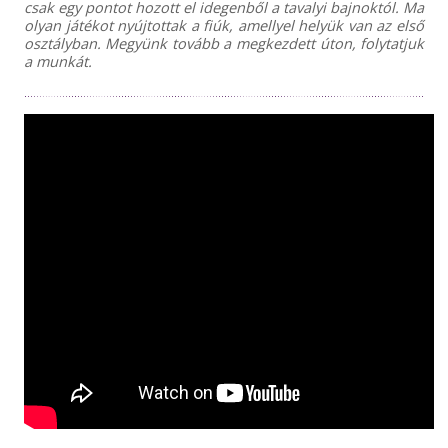
csak egy pontot hozott el idegenből a tavalyi bajnoktól. Ma
olyan játékot nyújtottak a fiúk, amellyel helyük van az első
osztályban. Megyünk tovább a megkezdett úton, folytatjuk
a munkát.