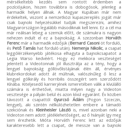
mérsékeltebb kezdés sem rontott érdemben a
pozíciójukon, hiszen továbbra is dobogósok, jelenleg a
harmadik helyen állnak. A Magyar Kupában már nem
érdekeltek, viszont a nemzetközi kupaszereplés jogát már
csak bajnoki helyezésükkel tudják megszerezni, amihez
Magyarországon legalább másodiknak kell lenni. Ez a cél ma
már reálisan lebeg a szemük előtt, de számukra is nagyon
nehezen indult el ez a bajnokság. A szezonban
Horváth
Ferenc
már a harmadik edzőjük (
Bernard Casoni
öt forduló,
és
Pető Tamás
hat forduló után).
Nemenja Nikolic
, a csapat
leggólérzékenyebb játékosa elhagyta a bajnokcsapatot a
Legia Warso kedvéért. Hogy ez mekkora veszteséget
jelentett a Videotonnak jól illusztrálja az a tény, hogy a
lengyel bajnokság góllövőlistájának élén áll, érvényes
klubrekordokat adott át múltnak, valószínűleg ő lesz a
lengyel gólkirály és horribilis összegért sem szerződött
Kínába. Kiteljesedő karrierjének ismeretében válik a kívülálló
számára is érthetővé, miatta milyen nagy a Videoton
vesztesége a pályán belül és azon kívül egyaránt. Év közben
távozott a csapattól
Gyurcsó Ádám
(Pogon Szceczin,
lengyel), aki szintén nélkülözhetetlen embere a támadó
szekciónak és
Kleinheisler László
is, mivel azonban neki a
Videoton nem adott játéklehetőséget, az ő hiányát így meg
sem érezhetik. Mióta Horváth Ferenc lett az edzőjük
karakteresebb lett a csapat, de messze van a bajnoki