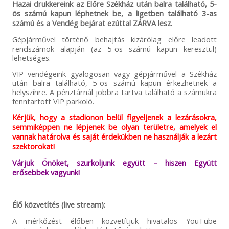
Hazai drukkereink az Előre Székház után balra található, 5-
ös számú kapun léphetnek be, a ligetben található 3-as
számú és a Vendég bejárat ezúttal ZÁRVA lesz.
Gépjárművel történő behajtás kizárólag előre leadott
rendszámok alapján (az 5-ös számú kapun keresztül)
lehetséges.
VIP vendégeink gyalogosan vagy gépjárművel a Székház
után balra található, 5-ös számú kapun érkezhetnek a
helyszínre. A pénztárnál jobbra tartva található a számukra
fenntartott VIP parkoló.
Kérjük, hogy a stadionon belül figyeljenek a lezárásokra,
semmiképpen ne lépjenek be olyan területre, amelyek el
vannak határolva és saját érdekükben ne használják a lezárt
szektorokat!
Várjuk Önöket, szurkoljunk együtt – hiszen Együtt
erősebbek vagyunk!
Élő közvetítés (live stream):
A mérkőzést élőben közvetítjük hivatalos YouTube