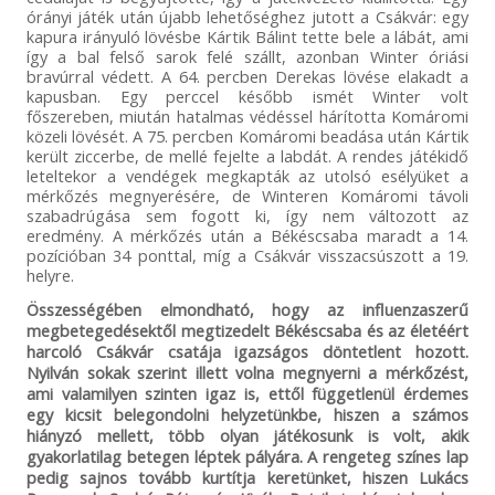
órányi játék után újabb lehetőséghez jutott a Csákvár: egy
kapura irányuló lövésbe Kártik Bálint tette bele a lábát, ami
így a bal felső sarok felé szállt, azonban Winter óriási
bravúrral védett. A 64. percben Derekas lövése elakadt a
kapusban. Egy perccel később ismét Winter volt
főszereben, miután hatalmas védéssel hárította Komáromi
közeli lövését. A 75. percben Komáromi beadása után Kártik
került ziccerbe, de mellé fejelte a labdát. A rendes játékidő
leteltekor a vendégek megkapták az utolsó esélyüket a
mérkőzés megnyerésére, de Winteren Komáromi távoli
szabadrúgása sem fogott ki, így nem változott az
eredmény. A mérkőzés után a Békéscsaba maradt a 14.
pozícióban 34 ponttal, míg a Csákvár visszacsúszott a 19.
helyre.
Összességében elmondható, hogy az influenzaszerű
megbetegedésektől megtizedelt Békéscsaba és az életéért
harcoló Csákvár csatája igazságos döntetlent hozott.
Nyilván sokak szerint illett volna megnyerni a mérkőzést,
ami valamilyen szinten igaz is, ettől függetlenül érdemes
egy kicsit belegondolni helyzetünkbe, hiszen a számos
hiányzó mellett, több olyan játékosunk is volt, akik
gyakorlatilag betegen léptek pályára. A rengeteg színes lap
pedig sajnos tovább kurtítja keretünket, hiszen Lukács