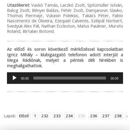
Utazókeret:
Vaskó Tamás, Laczkó Zsolt, Spitzmüller István,
Balog Zsolt, Bényei Balázs, Fehér Zsolt, Damjanovic Slavko,
Thomas Piermayr, Vukasin Poleksic, Takács Péter, Fabio
Nascimento de Oliveira, Ezequiel Calvente, Szélpál Norbert,
Svedyuk Alex Pál, Nathan Eccleston, Matus Paukner, Mursits
Roland, Birtalan Botond.
Az előző és soron következő mérkőzéssel kapcsolatban
Igricz Mihály – klubigazgató telefonon adott interjút a
Mega Rádiónak, melyet a péntek déli hírekben is
meghallgathattok.
Audió
00:00
00:00
lejátszó
Lapok:
Előző
1
232
233
234
235
236
237
238
4