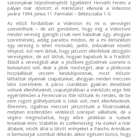
szezonjának teljesítményétől. Egyébként Horváth Ferenc a
pályán már döntött el mérkőzést ellenünk a Videoton
javára: 1994. június 11. Parmalat – Békéscsaba 1-0.
Az előző fordulóban a Videoton és mi is vereséget
szenvedtünk – de azt gondolom, hogy míg a Videotont
minden vereség gyengíti (csak nem haladnak úgy, ahogyan
szeretnének), addig paradox módon, de a mi életünkben
egy vereség is lehet motiváló, javító, önbizalmat növelő
tényező. Azt nem láttuk, hogy játszott ellenfelünk diósgyőri
vereségekor, de azt láttuk, hogyan kapatunk ki a Fraditól.
Ebből a vereségből akár a jövőbeni győzelmek üzenete is
kiolvasható volt. Akár a játék minőségét, akár a játékosok
hozzáállását veszem kiindulópontnak, most először
láthattuk olyannak csapatunkat, ahogyan minden meccsen
látni szeretnénk. A páros csatákban gyakran élesebbek
voltunk ellenfelünknél, csapatjátékban a mérkőzés vége felé
egyértelműen a Ferencváros fölé nőttünk és rendes, de be
nem rúgott gólhelyzetünk is több volt, mint ellenfelünknek.
Élvezetes, izgalmas meccset játszottunk a fővárosiakkal,
melyben eredendően védekező szerepet vállaltunk, de a
végére megmutattuk, hogy előre játékban is tudunk
kreatívak lenni. Stabilitás és szellemesség. Ha ezeket a már
általunk, nézők által is látott erényeket a Pancho Arénában
is bemutatjuk szombat délután, akkor egészen biztos, hogy