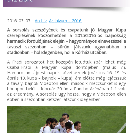
2016. 03. 07.
Archív
,
Archívum – 2016.
A sorsolás szeszélyének és csapatunk jó Magyar Kupa
szereplésének köszönhetően a 2015/2016-os bajnokság
harmadik fordulójának elején – hagyományos elnevezéssel a
tavaszi szezonban – sűrűn játszunk ugyanabban a
stadionban – hol idegenben, hol a Kórház utcában.
A Fradi sorozatot hét közepén letudtuk (bár lehet még
Csaba-Fradi a Magyar Kupa döntőjében (május 7.).
Hamarosan Újpest-napok következnek (március 16. 19 és
április 13. kupa – bajnoki – kupa), ám előtte még lejátsszuk
a tavalyi bajnok Videoton elleni második meccsünket is egy
hónapon belül – február 20-án a Pancho Arénában 1-1 volt
az eredmény. A sorsolás úgy hozta, hogy a Videoton ellen
ebben a szezonban kétszer játszunk idegenben.