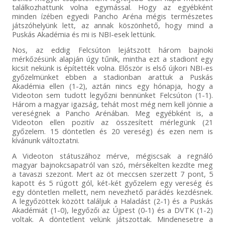
találkozhattunk volna egymással. Hogy az egyébként
minden ízében egyedi Pancho Aréna mégis természetes
játszóhelyünk lett, az annak köszönhető, hogy mind a
Puskás Akadémia és mi is NBI-esek lettünk.
Nos, az eddig Felcsúton lejátszott három bajnoki
mérkőzésünk alapján úgy tűnik, mintha ezt a stadiont egy
kicsit nekünk is építették volna. Először is első újkori NBI-es
győzelmünket ebben a stadionban arattuk a Puskás
Akadémia ellen (1-2), aztán nincs egy hónapja, hogy a
Videoton sem tudott legyőzni bennünket Felcsúton (1-1).
Három a magyar igazság, tehát most még nem kell jönnie a
vereségnek a Pancho Arénában. Meg egyébként is, a
Videoton ellen pozitív az összesített mérlegünk (21
győzelem. 15 döntetlen és 20 vereség) és ezen nem is
kívánunk változtatni.
A Videoton státuszához mérve, mégiscsak a regnáló
magyar bajnokcsapatról van szó, mérsékelten kezdte meg
a tavaszi szezont. Mert az öt meccsen szerzett 7 pont, 5
kapott és 5 rúgott gól, két-két győzelem egy vereség és
egy döntetlen mellett, nem nevezhető parádés kezdésnek.
A legyőzöttek között találjuk a Haladást (2-1) és a Puskás
Akadémiát (1-0), legyőzői az Újpest (0-1) és a DVTK (1-2)
voltak. A döntetlent velünk játszottak. Mindenesetre a