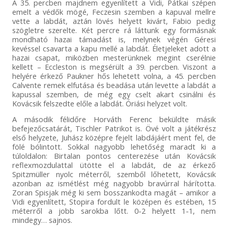
A 35. percben majdnem egyenlített a Vidi, Pátkai szépen
emelt a védők mögé, Feczesin szemben a kapuval mellre
vette a labdát, aztán lövés helyett kivárt, Fabio pedig
szögletre szerelte. Két percre rá láttunk egy formásnak
mondható hazai támadást is, melynek végén Géresi
kevéssel csavarta a kapu mellé a labdát. Életjeleket adott a
hazai csapat, miközben mesterünknek megint cserélnie
kellett – Eccleston is megsérült a 39. percben. Viszont a
helyére érkező Paukner hős lehetett volna, a 45. percben
Calvente remek elfutása és beadása után levette a labdát a
kapussal szemben, de még egy cselt akart csinálni és
Kovácsik felszedte előle a labdát. Óriási helyzet volt.
A második félidőre Horváth Ferenc beküldte másik
befejezőcsatárát, Tischler Patrikot is. Övé volt a játékrész
első helyzete, Juhász középre fejelt labdájáért ment fel, de
fölé bólintott. Sokkal nagyobb lehetőség maradt ki a
túloldalon: Birtalan pontos centerezése után Kovácsik
reflexmozdulattal ütötte el a labdát, de az érkező
Spitzmüller nyolc méterről, szemből lőhetett, Kovácsik
azonban az ismétlést még nagyobb bravúrral hárította.
Zoran Spisjak még ki sem bosszankodta magát – amikor a
Vidi egyenlített, Stopira fordult le középen és estében, 15
méterről a jobb sarokba lőtt. 0-2 helyett 1-1, nem
mindegy… sajnos.