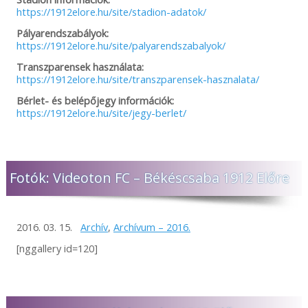
https://1912elore.hu/site/stadion-adatok/
Pályarendszabályok:
https://1912elore.hu/site/palyarendszabalyok/
Transzparensek használata:
https://1912elore.hu/site/transzparensek-hasznalata/
Bérlet- és belépőjegy információk:
https://1912elore.hu/site/jegy-berlet/
Fotók: Videoton FC – Békéscsaba 1912 Előre
2016. 03. 15.
Archív
,
Archívum – 2016.
[nggallery id=120]