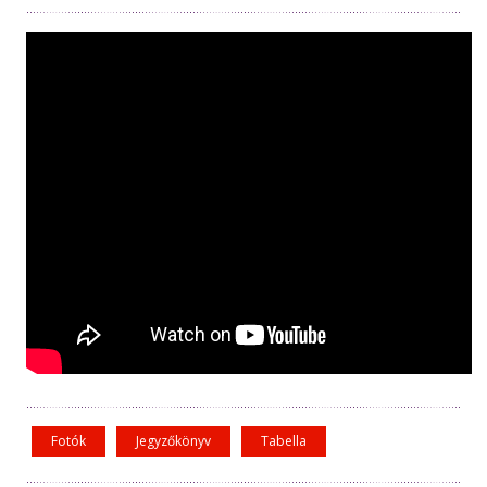
Fotók
Jegyzőkönyv
Tabella