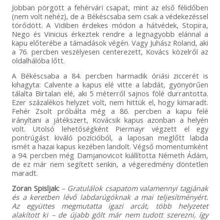
Jobban pörgött a fehérvári csapat, mint az első félidőben
(nem volt nehéz), de a Békéscsaba sem csak a védekezéssel
törődött. A Vidiben érdekes módon a hátvédek, Stopira,
Nego és Vinicius érkeztek rendre a legnagyobb elánnal a
kapu előterébe a támadások végén. Vagy Juhász Roland, aki
a 76. percben veszélyesen centerezett, Kovács közelről az
oldalhálóba lőtt.
A Békéscsaba a 84. percben harmadik óriási ziccerét is
kihagyta: Calvente a kapus elé vitte a labdát, gyönyörűen
tálalta Birtalan elé, aki 5 méterről sajnos fölé durrantotta.
Ezer százalékos helyzet volt, nem hittük el, hogy kimaradt.
Fehér Zsolt próbálta még a 86. percben a kapu felé
irányítani a játékszert, Kovácsik kapus azonban a helyén
volt. Utolsó lehetőségként Piermayr végzett el egy
pontrúgást kiváló pozícióból, a laposan meglőtt labda
ismét a hazai kapus kezében landolt. Végső momentumként
a 94. percben még Damjanovicot kiállította Németh Ádám,
de ez már nem segített senkin, a végeredmény döntetlen
maradt.
Zoran Spisljak:
– Gratulálok csapatom valamennyi tagjának
és a keretben lévő labdarúgóknak a mai teljesítményért.
Az együttes megmutatta igazi arcát, több helyzetet
alakított ki – de újabb gólt már nem tudott szerezni, így