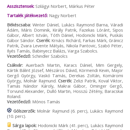
Asszisztensek:
Szilágyi Norbert, Márkus Péter
Tartalék játékvezető:
Nagy Norbert
Békéscsaba:
Winter Dániel, Lukács Raymond Barna, Váradi
Ádám, Máris Dominik, Király Patrik, Fazekas Lóránt, Sipos
Gábor, Albert István, Tóth Dániel, Hodonicki Márk, Puskás
Gábor Sándor.
Cserék:
Krnács Richárd, Farkas Márk, Gránicz
Patrik, Zvara Levente Mátyás, Nikola Pantovic, Szabó Péter,
Ilyés Tamás, Babinyecz Balázs, Varga Szabolcs.
Vezetőedző:
Schindler Szabolcs
Csákvár:
Auerbach Martin, Karacs Dániel, Mim Gergely,
Kártik Bálint József, Mészáros Dávid, Körmendi Kevin, Major
Gergő György, Vaskó Tamás, Derekas Zoltán, Komáromi
György, Molnár Rajmund.
Cserék:
Zelizi Patrik, Koval Viktor,
Tamás Nándor Károly, Makrai Gábor, Ominger Gergő,
Torvund Alexander, Dulló Martin, Hosszú Zétény, Baracskai
Roland.
Vezetőedző:
Mónos Tamás
Gólszerzők:
Molnár Rajmund (6. perc), Lukács Raymond
(10. perc).
Sárga lapok:
Hodonicki Márk (41. perc), Lukács Raymond