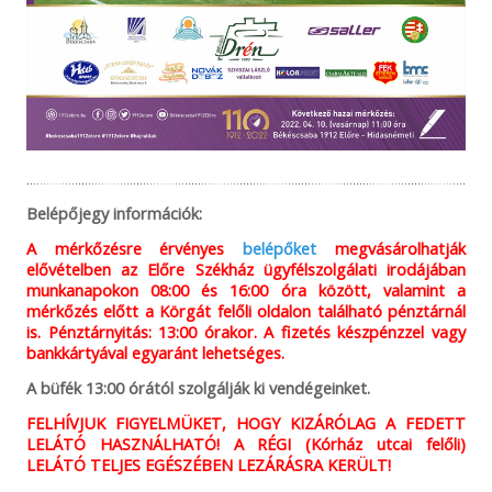
Belépőjegy információk:
A mérkőzésre érvényes
belépőket
megvásárolhatják
elővételben az Előre Székház ügyfélszolgálati irodájában
munkanapokon 08:00 és 16:00 óra között, valamint a
mérkőzés előtt a Körgát felőli oldalon található pénztárnál
is. Pénztárnyitás: 13:00 órakor. A fizetés készpénzzel vagy
bankkártyával egyaránt lehetséges.
A büfék 13:00 órától szolgálják ki vendégeinket.
FELHÍVJUK FIGYELMÜKET, HOGY KIZÁRÓLAG A FEDETT
LELÁTÓ HASZNÁLHATÓ! A RÉGI (Kórház utcai felőli)
LELÁTÓ TELJES EGÉSZÉBEN LEZÁRÁSRA KERÜLT!