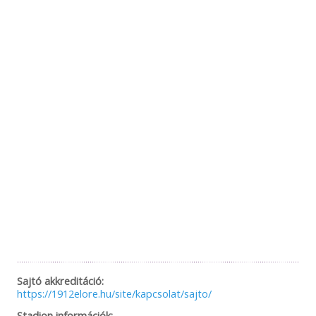
Sajtó akkreditáció:
https://1912elore.hu/site/kapcsolat/sajto/
Stadion információk: