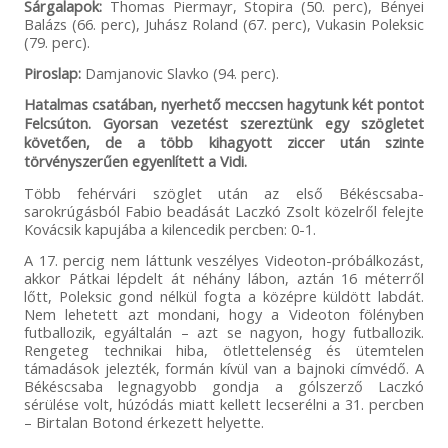
Sárgalapok:
Thomas Piermayr, Stopira (50. perc), Bényei
Balázs (66. perc), Juhász Roland (67. perc), Vukasin Poleksic
(79. perc).
Piroslap:
Damjanovic Slavko (94. perc).
Hatalmas csatában, nyerhető meccsen hagytunk két pontot
Felcsúton. Gyorsan vezetést szereztünk egy szögletet
követően, de a több kihagyott ziccer után szinte
törvényszerűen egyenlített a Vidi.
Több fehérvári szöglet után az első Békéscsaba-
sarokrúgásból Fabio beadását Laczkó Zsolt közelről felejte
Kovácsik kapujába a kilencedik percben: 0-1.
A 17. percig nem láttunk veszélyes Videoton-próbálkozást,
akkor Pátkai lépdelt át néhány lábon, aztán 16 méterről
lőtt, Poleksic gond nélkül fogta a középre küldött labdát.
Nem lehetett azt mondani, hogy a Videoton fölényben
futballozik, egyáltalán – azt se nagyon, hogy futballozik.
Rengeteg technikai hiba, ötlettelenség és ütemtelen
támadások jelezték, formán kívül van a bajnoki címvédő. A
Békéscsaba legnagyobb gondja a gólszerző Laczkó
sérülése volt, húzódás miatt kellett lecserélni a 31. percben
– Birtalan Botond érkezett helyette.