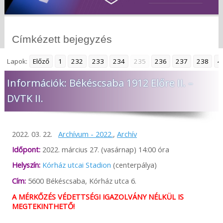
Címkézett bejegyzés
Lapok:
Előző
1
232
233
234
235
236
237
238
4
Információk: Békéscsaba 1912 Előre II. –
DVTK II.
2022. 03. 22.
Archívum - 2022.
,
Archív
Időpont:
2022. március 27. (vasárnap) 14:00 óra
Helyszín:
Kórház utcai Stadion
(centerpálya)
Cím:
5600 Békéscsaba, Kórház utca 6.
A MÉRKŐZÉS VÉDETTSÉGI IGAZOLVÁNY NÉLKÜL IS
MEGTEKINTHETŐ!