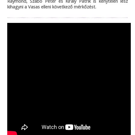
Raymond, Szabó Péter és Király Patrik is kénytelen lesz
kihagyni a Vasas elleni következő mérkőzést.