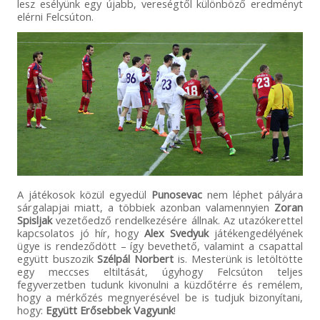
lesz esélyünk egy újabb, vereségtől különböző eredményt
elérni Felcsúton.
A játékosok közül egyedül
Punosevac
nem léphet pályára
sárgalapjai miatt, a többiek azonban valamennyien
Zoran
Spisljak
vezetőedző rendelkezésére állnak. Az utazókerettel
kapcsolatos jó hír, hogy
Alex Svedyuk
játékengedélyének
ügye is rendeződött – így bevethető, valamint a csapattal
együtt buszozik
Szélpál Norbert
is. Mesterünk is letöltötte
egy meccses eltiltását, úgyhogy Felcsúton teljes
fegyverzetben tudunk kivonulni a küzdőtérre és remélem,
hogy a mérkőzés megnyerésével be is tudjuk bizonyítani,
hogy:
Együtt Erősebbek Vagyunk
!