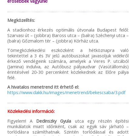
erősebbek vagyunk!
Megközelítés:
A stadionhoz érkezés optimális útvonala Budapest felől:
Szarvasi út – (jobbra) Baross utca – (balra) Széchenyi utca –
(balra) Gőzmalom tér – (jobbra) Kórház utca.
Tömegközlekedési eszközként a hétköznapra való
tekintettel a 3 és 3V jelű autóbuszokat javasoljuk vidékről
érkező vendégeink számára, amelyek a Veres P. utcából
(Jamina) indulva, az Autóbusz pályaudvar (Vasútállomás)
érintésével 20-30 percenként közlekednek az Előre pálya
felé.
A hivatalos menetrend itt érhető el:
https://www.dakk.hu/images/menetrend/bekescsaba/3.pdf
Közlekedési információ:
Figyelem! A
Dedinszky Gyula
utca egy részén építési
munkálatok miatt időnként, csak az egyik sáv járható –
torlódásra számíthatnak. Szintén torlódással és adott