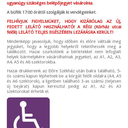
ugyanúgy szükséges belépőjegyet vásárolnia.
A büfék 17:00 órától szolgálják ki vendégeinket.
FELHÍVJUK FIGYELMÜKET, HOGY KIZÁRÓLAG AZ ÚJ,
FEDETT LELÁTÓ HASZNÁLHATÓ! A RÉGI (Kórház utcai
felőli) LELÁTÓ TELJES EGÉSZÉBEN LEZÁRÁSRA KERÜLT!
Mindenképp javasoljuk, hogy időben és előre váltsák meg
jegyüket, hogy a legjobb helyekről tekinthessék meg a
találkozót. Hazai szurkolóink a bérletekkel nem lefoglalt
helyek bármelyikére vásárolhatnak jegyeket, az A1, A2, A3,
A4, A5 és A6 szektorokba.
Hazai drukkereink az Előre Székház után balra található, 5-
ös számú kapun léphetnek be a körgát felőli oldalra (A4, A5
és A6 szektorok), a ligetben található 3-as számú (teljesen
új bejárat) kapun keresztül pedig az A1, A2 és A3
szektorokat érhetik el.