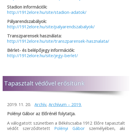
Stadion információk:
http://1912elore.hu/site/stadion-adatok/
Pályarendszabályok:
http://1912elore.hu/site/palyarendszabalyok/
Transzparensek használata:
http://1912elore.hu/site/transzparensek-hasznalata/
Bérlet- és belépőjegy információk:
http://1912elore.hu/site/jegy-berlet/
Tapasztalt védővel erősítünk
2019. 11. 20.
Archív
,
Archívum – 2019.
Polényi Gábor az Előrénél folytatja.
A válogatott szünetben a Békéscsaba 1912 Előre tapasztalt
védőt szerződtetett
Polényi Gábor
személyében, aki