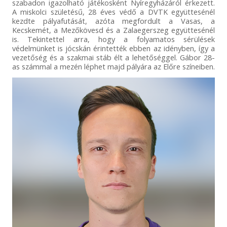
szabadon igazolható játékosként Nyíregyházáról érkezett.
A miskolci születésű, 28 éves védő a DVTK együttesénél
kezdte pályafutását, azóta megfordult a Vasas, a
Kecskemét, a Mezőkövesd és a Zalaegerszeg együttesénél
is. Tekintettel arra, hogy a folyamatos sérülések
védelmünket is jócskán érintették ebben az idényben, így a
vezetőség és a szakmai stáb élt a lehetőséggel. Gábor 28-
as számmal a mezén léphet majd pályára az Előre színeiben.