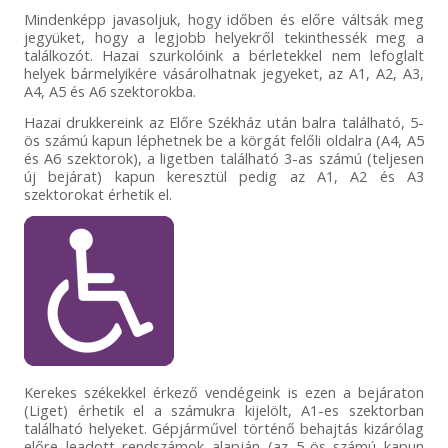
Mindenképp javasoljuk, hogy időben és előre váltsák meg
jegyüket, hogy a legjobb helyekről tekinthessék meg a
találkozót. Hazai szurkolóink a bérletekkel nem lefoglalt
helyek bármelyikére vásárolhatnak jegyeket, az A1, A2, A3,
A4, A5 és A6 szektorokba.
Hazai drukkereink az Előre Székház után balra található, 5-
ös számú kapun léphetnek be a körgát felőli oldalra (A4, A5
és A6 szektorok), a ligetben található 3-as számú (teljesen
új bejárat) kapun keresztül pedig az A1, A2 és A3
szektorokat érhetik el.
Kerekes székekkel érkező vendégeink is ezen a bejáraton
(Liget) érhetik el a számukra kijelölt, A1-es szektorban
található helyeket. Gépjárművel történő behajtás kizárólag
előre leadott rendszámok alapján (az 5-ös számú kapun