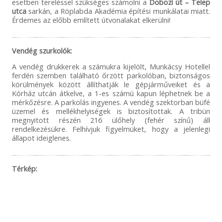
esetben tereléssel szükséges számolni a
Dobozi út – Telep
utca
sarkán, a Röplabda Akadémia építési munkálatai miatt.
Érdemes az előbb említett útvonalakat elkerülni!
Vendég szurkolók:
A vendég drukkerek a számukra kijelölt, Munkácsy Hotellel
ferdén szemben található őrzött parkolóban, biztonságos
körülmények között állíthatják le gépjárműveiket és a
Kórház utcán átkelve, a 1-es számú kapun léphetnek be a
mérkőzésre. A parkolás ingyenes. A vendég szektorban büfé
üzemel és mellékhelyiségek is biztosítottak. A tribün
megnyitott részén 216 ülőhely (fehér színű) áll
rendelkezésükre. Felhívjuk figyelmüket, hogy a jelenlegi
állapot ideiglenes.
Térkép: