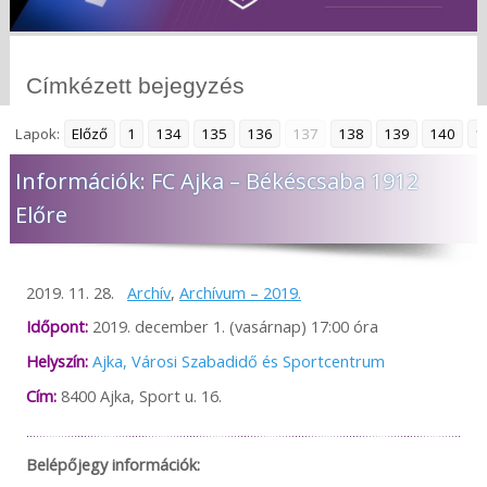
Címkézett bejegyzés
Lapok:
Előző
1
134
135
136
137
138
139
140
1
Információk: FC Ajka – Békéscsaba 1912
Előre
2019. 11. 28.
Archív
,
Archívum – 2019.
Időpont:
2019. december 1. (vasárnap) 17:00 óra
Helyszín:
Ajka, Városi Szabadidő és Sportcentrum
Cím:
8400 Ajka, Sport u. 16.
Belépőjegy információk: