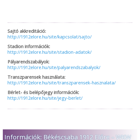
Sajtó akkreditáció:
http://1912elore.hu/site/kapcsolat/sajto/
Stadion információk:
http://1912elore.hu/site/stadion-adatok/
Pályarendszabályok:
http://1912elore.hu/site/palyarendszabalyok/
Transzparensek használata:
http://1912elore.hu/site/transzparensek-hasznalata/
Bérlet- és belépőjegy információk:
http://1912elore.hu/site/jegy-berlet/
Információk: Békéscsaba 1912 Előre – WKW