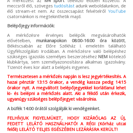
A mérkőzést az
M4 Sport
televízió élőben közvetíti. A
meccsről élő, szöveges
tudósítást
adunk weboldalunkon, de
élő stream-et nem. Az összecsapást felvételről
YouTube
csatornánkon is megtekinthetik majd.
Belépőjegy információk:
A mérkőzésre érvényes belépők megvásárolhatók
elővételben,
munkanapokon
08:00-16:00 óra között
,
Békéscsabán az Előre Székház I. emeletén található
Ügyfélszolgálati Irodában. A mérkőzésre való belépéshez
szükséges igazolás személyes beszerzéséhez
NEM
kötelező
klubkártya, sem személyazonosításra alkalmas igazolvány.
Tizenöt éves kor alatt a belépés ingyenes.
Természetesen a mérkőzés napján is lesz jegyértékesítés. A
hazai pénztár 13:15 órakor, a vendég kassza pedig 14:15
órakor nyit. A megváltott belépőjegyekkel korlátlanul lehet
ki- és belépni a mérkőzés alatt. Aki a félidő után érkezik,
ugyanúgy szükséges belépőjegyet vásárolnia.
A büfék 14:00 órától szolgálják ki vendégeinket.
FELHÍVJUK FIGYELMÜKET, HOGY KIZÁRÓLAG AZ ÚJ,
FEDETT LELÁTÓ HASZNÁLHATÓ! A RÉGI (Kórház utcai
felőli) LELÁTÓ TELJES EGÉSZÉBEN LEZÁRÁSRA KERÜLT!