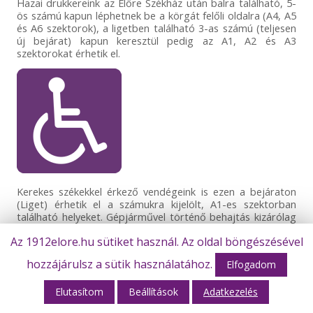
Hazai drukkereink az Előre Székház után balra található, 5-
ös számú kapun léphetnek be a körgát felőli oldalra (A4, A5
és A6 szektorok), a ligetben található 3-as számú (teljesen
új bejárat) kapun keresztül pedig az A1, A2 és A3
szektorokat érhetik el.
Kerekes székekkel érkező vendégeink is ezen a bejáraton
(Liget) érhetik el a számukra kijelölt, A1-es szektorban
található helyeket. Gépjárművel történő behajtás kizárólag
előre leadott rendszámok alapján (az 5-ös számú kapun
Az 1912elore.hu sütiket használ. Az oldal böngészésével
keresztül) lehetséges érvényes, belépésre jogosító okirattal
együtt (belépőjegy, bérlet). Önmagában a
hozzájárulsz a sütik használatához.
Elfogadom
mozgáskorlátozott igazolvány nem elégséges. A
mozgáskorlátozott WC-k használatához kérjék a biztonsági
szolgálat segítségét!
Elutasítom
Beállítások
Adatkezelés