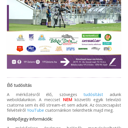
Élő tudósítás
A mérkőzésről élő, szöveges
tudósítást
adunk
weboldalunkon. A meccset
NEM
közvetíti egyik televízió
csatorna sem és élő stream-et sem adunk. Az összecsapást
felvételről
YouTube
csatornánkon tekinthetik majd meg.
Belépőjegy információk:
A mérkőzésre érvényes belépők megvásárolhatók