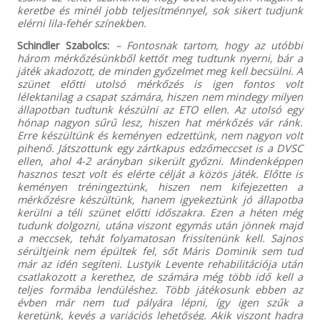
keretbe és minél jobb teljesítménnyel, sok sikert tudjunk
elérni lila-fehér színekben.
Schindler Szabolcs:
– Fontosnak tartom, hogy az utóbbi
három mérkőzésünkből kettőt meg tudtunk nyerni, bár a
játék akadozott, de minden győzelmet meg kell becsülni. A
szünet előtti utolsó mérkőzés is igen fontos volt
lélektanilag a csapat számára, hiszen nem mindegy milyen
állapotban tudtunk készülni az ETO ellen. Az utolsó egy
hónap nagyon sűrű lesz, hiszen hat mérkőzés vár ránk.
Erre készültünk és keményen edzettünk, nem nagyon volt
pihenő. Játszottunk egy zártkapus edzőmeccset is a DVSC
ellen, ahol 4-2 arányban sikerült győzni. Mindenképpen
hasznos teszt volt és elérte célját a közös játék. Előtte is
keményen tréningeztünk, hiszen nem kifejezetten a
mérkőzésre készültünk, hanem igyekeztünk jó állapotba
kerülni a téli szünet előtti időszakra. Ezen a héten még
tudunk dolgozni, utána viszont egymás után jönnek majd
a meccsek, tehát folyamatosan frissítenünk kell. Sajnos
sérültjeink nem épültek fel, sőt Máris Dominik sem tud
már az idén segíteni. Lustyik Levente rehabilitációja után
csatlakozott a kerethez, de számára még több idő kell a
teljes formába lendüléshez. Több játékosunk ebben az
évben már nem tud pályára lépni, így igen szűk a
keretünk, kevés a variációs lehetőség. Akik viszont hadra