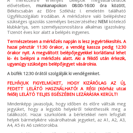
elővételben,
munkanapokon
08:00-16:00 óra között
,
Békéscsabán az Előre Székház I. emeletén található
Ügyfélszolgálati Irodában. A mérkőzésre való belépéshez
szükséges igazolás személyes beszerzéséhez
NEM
kötelező
klubkártya, sem személyazonosításra alkalmas igazolvány.
Tizenöt éves kor alatt a belépés ingyenes.
Természetesen a mérkőzés napján is lesz jegyértékesítés. A
hazai pénztár 11:30 órakor, a vendég kassza pedig 12:30
órakor nyit. A megváltott belépőjegyekkel korlátlanul lehet
ki- és belépni a mérkőzés alatt. Aki a félidő után érkezik,
ugyanúgy szükséges belépőjegyet vásárolnia.
A büfék 12:30 órától szolgálják ki vendégeinket.
FELHÍVJUK FIGYELMÜKET, HOGY KIZÁRÓLAG AZ ÚJ,
FEDETT LELÁTÓ HASZNÁLHATÓ! A RÉGI (Kórház utcai
felőli) LELÁTÓ TELJES EGÉSZÉBEN LEZÁRÁSRA KERÜLT!
Mindenképp javasoljuk, hogy időben és előre váltsák meg
jegyüket, hogy a legjobb helyekről tekinthessék meg a
találkozót. Hazai szurkolóink a bérletekkel nem lefoglalt
helyek bármelyikére vásárolhatnak jegyeket, az A1, A2, A3,
A4, A5 és A6 szektorokba.