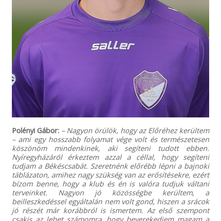
Polényi Gábor:
– Nagyon örülök, hogy az Előréhez kerültem
– ami egy hosszabb folyamat vége volt és természetesen
köszönöm mindenkinek, aki segíteni tudott ebben.
Nyíregyházáról érkeztem azzal a céllal, hogy segíteni
tudjam a Békéscsabát. Szeretnénk előrébb lépni a bajnoki
táblázaton, amihez nagy szükség van az erősítésekre, ezért
bízom benne, hogy a klub és én is valóra tudjuk váltani
terveinket. Nagyon jó közösségbe kerültem, a
beilleszkedéssel egyáltalán nem volt gond, hiszen a srácok
jó részét már korábbról is ismertem. Az első szempont
csakis az lehet számomra, hogy beverekedjem magam a