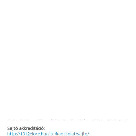
Sajtó akkreditáció:
http://1912elore.hu/site/kapcsolat/sajto/