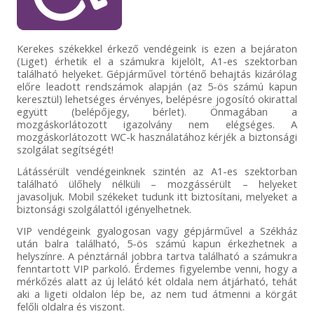
Kerekes székekkel érkező vendégeink is ezen a bejáraton
(Liget) érhetik el a számukra kijelölt, A1-es szektorban
található helyeket. Gépjárművel történő behajtás kizárólag
előre leadott rendszámok alapján (az 5-ös számú kapun
keresztül) lehetséges érvényes, belépésre jogosító okirattal
együtt (belépőjegy, bérlet). Önmagában a
mozgáskorlátozott igazolvány nem elégséges. A
mozgáskorlátozott WC-k használatához kérjék a biztonsági
szolgálat segítségét!
Látássérült vendégeinknek szintén az A1-es szektorban
található ülőhely nélküli – mozgássérült – helyeket
javasoljuk. Mobil székeket tudunk itt biztosítani, melyeket a
biztonsági szolgálattól igényelhetnek.
VIP vendégeink gyalogosan vagy gépjárművel a Székház
után balra található, 5-ös számú kapun érkezhetnek a
helyszínre. A pénztárnál jobbra tartva található a számukra
fenntartott VIP parkoló. Érdemes figyelembe venni, hogy a
mérkőzés alatt az új lelátó két oldala nem átjárható, tehát
aki a ligeti oldalon lép be, az nem tud átmenni a körgát
felőli oldalra és viszont.