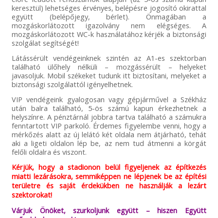
keresztül) lehetséges érvényes, belépésre jogosító okirattal
együtt (belépőjegy, bérlet). Önmagában a
mozgáskorlátozott igazolvány nem elégséges. A
mozgáskorlátozott WC-k használatához kérjék a biztonsági
szolgálat segítségét!
Látássérült vendégeinknek szintén az A1-es szektorban
található ülőhely nélküli – mozgássérült – helyeket
javasoljuk. Mobil székeket tudunk itt biztosítani, melyeket a
biztonsági szolgálattól igényelhetnek.
VIP vendégeink gyalogosan vagy gépjárművel a Székház
után balra található, 5-ös számú kapun érkezhetnek a
helyszínre. A pénztárnál jobbra tartva található a számukra
fenntartott VIP parkoló. Érdemes figyelembe venni, hogy a
mérkőzés alatt az új lelátó két oldala nem átjárható, tehát
aki a ligeti oldalon lép be, az nem tud átmenni a körgát
felőli oldalra és viszont.
Kérjük, hogy a stadionon belül figyeljenek az építkezés
miatti lezárásokra, semmiképpen ne lépjenek be az építési
területre és saját érdekükben ne használják a lezárt
szektorokat!
Várjuk Önöket, szurkoljunk együtt – hiszen Együtt