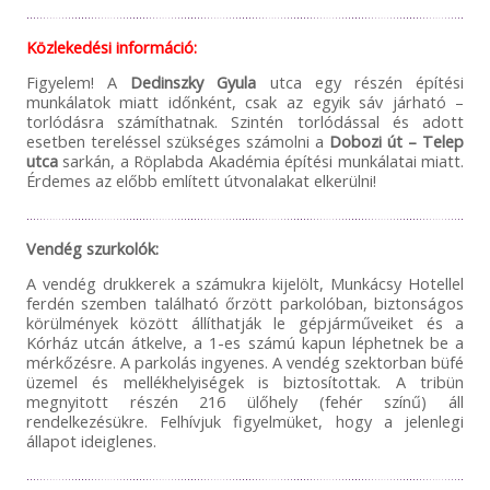
Közlekedési információ:
Figyelem! A
Dedinszky Gyula
utca egy részén építési
munkálatok miatt időnként, csak az egyik sáv járható –
torlódásra számíthatnak. Szintén torlódással és adott
esetben tereléssel szükséges számolni a
Dobozi út – Telep
utca
sarkán, a Röplabda Akadémia építési munkálatai miatt.
Érdemes az előbb említett útvonalakat elkerülni!
Vendég szurkolók:
A vendég drukkerek a számukra kijelölt, Munkácsy Hotellel
ferdén szemben található őrzött parkolóban, biztonságos
körülmények között állíthatják le gépjárműveiket és a
Kórház utcán átkelve, a 1-es számú kapun léphetnek be a
mérkőzésre. A parkolás ingyenes. A vendég szektorban büfé
üzemel és mellékhelyiségek is biztosítottak. A tribün
megnyitott részén 216 ülőhely (fehér színű) áll
rendelkezésükre. Felhívjuk figyelmüket, hogy a jelenlegi
állapot ideiglenes.