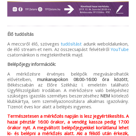
Élő tudósítás
A meccsről élő, szöveges
tudósítást
adunk weboldalunkon,
de élő stream-et nem. Az összecsapást felvételről
YouTube
csatornánkon is megtekinthetik majd.
Belépőjegy információk:
A mérkőzésre érvényes belépők megvásárolhatók
elővételben,
munkanapokon
08:00-16:00 óra között
,
Békéscsabán az Előre Székház I. emeletén található
Ügyfélszolgálati Irodában. A mérkőzésre való belépéshez
szükséges igazolás személyes beszerzéséhez
NEM
kötelező
klubkártya, sem személyazonosításra alkalmas igazolvány.
Tizenöt éves kor alatt a belépés ingyenes.
Természetesen a mérkőzés napján is lesz jegyértékesítés. A
hazai pénztár 16:00 órakor, a vendég kassza pedig 17:00
órakor nyit. A megváltott belépőjegyekkel korlátlanul lehet
ki- és belépni a mérkőzés alatt. Aki a félidő után érkezik,