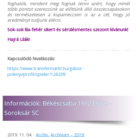
foghatók, mindent meg fognak tenni azért, hogy minél
több pontot szerezzünk az előttünk álló összecsapásokon
és természetesen a kupameccsen is az a cél, hogy jó
eredményt tudjunk elérni.
Sok-sok lila-fehér sikert és sérülésmentes szezont kívánunk!
Hajrá Lilák!
Kapcsolódó hivatkozás:
https://www.transfermarkt.hu/gabor-
polenyi/profil/spieler/126209
Információk: Békéscsaba 1912 Előre –
Soroksár SC
2019. 11. 04.
Archív
,
Archívum – 2019.