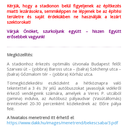
Kérjük, hogy a stadionon belül figyeljenek az építkezés
miatti lezárásokra, semmiképpen ne lépjenek be az építési
területre és saját érdekükben ne használják a lezárt
szektorokat!
Várjuk Önöket, szurkoljunk együtt – hiszen Együtt
erősebbek vagyunk!
Megközelítés:
A stadionhoz érkezés optimális útvonala Budapest felől:
Szarvasi út – (jobbra) Baross utca – (balra) Széchenyi utca –
(balra) Gőzmalom tér – (jobbra) Kórház utca.
Tömegközlekedési eszközként a hétköznapra való
tekintettel a 3 és 3V jelű autóbuszokat javasoljuk vidékről
érkező vendégeink számára, amelyek a Veres P. utcából
(Jamina) indulva, az Autóbusz pályaudvar (Vasútállomás)
érintésével 20-30 percenként közlekednek az Előre pálya
felé.
A hivatalos menetrend itt érhető el:
https://www.dakk.hu/images/menetrend/bekescsaba/3.pdf