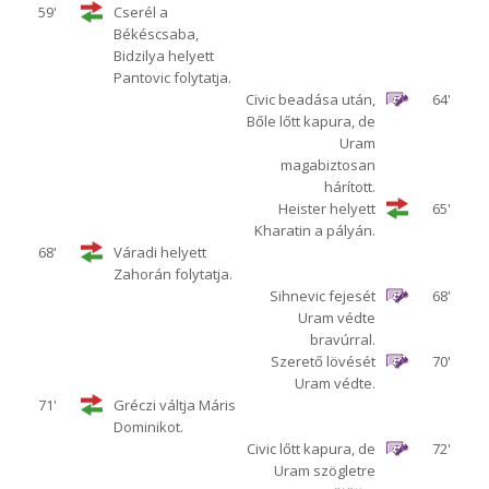
59'
Cserél a
Békéscsaba,
Bidzilya helyett
Pantovic folytatja.
Civic beadása után,
64'
Bőle lőtt kapura, de
Uram
magabiztosan
hárított.
Heister helyett
65'
Kharatin a pályán.
68'
Váradi helyett
Zahorán folytatja.
Sihnevic fejesét
68'
Uram védte
bravúrral.
Szerető lövését
70'
Uram védte.
71'
Gréczi váltja Máris
Dominikot.
Civic lőtt kapura, de
72'
Uram szögletre