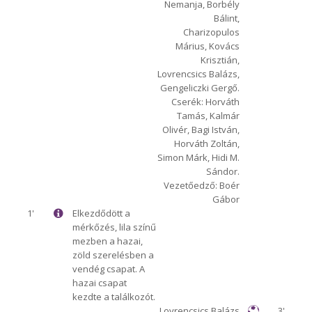
Nemanja, Borbély
Bálint,
Charizopulos
Márius, Kovács
Krisztián,
Lovrencsics Balázs,
Gengeliczki Gergő.
Cserék: Horváth
Tamás, Kalmár
Olivér, Bagi István,
Horváth Zoltán,
Simon Márk, Hidi M.
Sándor.
Vezetőedző: Boér
Gábor
1'
Elkezdődött a
mérkőzés, lila színű
mezben a hazai,
zöld szerelésben a
vendég csapat. A
hazai csapat
kezdte a találkozót.
Lovrencsics Balázs
3'