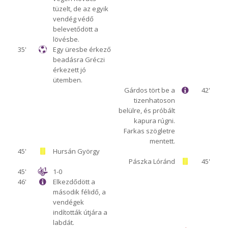
tüzelt, de az egyik
vendég védő
belevetődött a
lövésbe.
35'
Egy üresbe érkező
beadásra Gréczi
érkezett jó
ütemben.
Gárdos tört be a
42'
tizenhatoson
belülre, és próbált
kapura rúgni.
Farkas szögletre
mentett.
45'
Hursán György
Pászka Lóránd
45'
45'
1-0
46'
Elkezdődött a
második félidő, a
vendégek
indították útjára a
labdát.