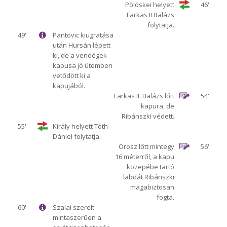
Pölöskei helyett
46'
Farkas II Balázs
folytatja.
49'
Pantovic kiugratása
után Hursán lépett
ki, de a vendégek
kapusa jó ütemben
vetődött ki a
kapujából.
Farkas II. Balázs lőtt
54'
kapura, de
Ribánszki védett.
55'
Király helyett Tóth
Dániel folytatja.
Orosz lőtt mintegy
56'
16 méterről, a kapu
közepébe tartó
labdát Ribánszki
magabiztosan
fogta.
60'
Szalai szerelt
mintaszerűen a