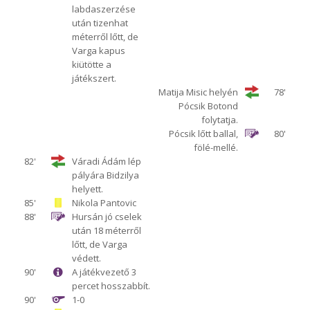
labdaszerzése
után tizenhat
méterről lőtt, de
Varga kapus
kiütötte a
játékszert.
Matija Misic helyén
78'
Pócsik Botond
folytatja.
Pócsik lőtt ballal,
80'
fölé-mellé.
82'
Váradi Ádám lép
pályára Bidzilya
helyett.
85'
Nikola Pantovic
88'
Hursán jó cselek
után 18 méterről
lőtt, de Varga
védett.
90'
A játékvezető 3
percet hosszabbít.
90'
1-0