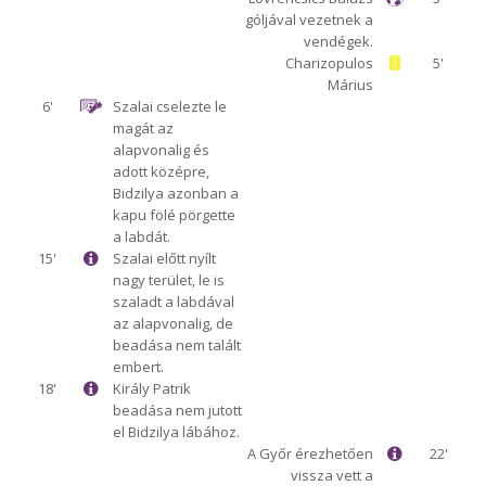
góljával vezetnek a
vendégek.
Charizopulos
5'
Márius
6'
Szalai cselezte le
magát az
alapvonalig és
adott középre,
Bidzilya azonban a
kapu fölé pörgette
a labdát.
15'
Szalai előtt nyílt
nagy terület, le is
szaladt a labdával
az alapvonalig, de
beadása nem talált
embert.
18'
Király Patrik
beadása nem jutott
el Bidzilya lábához.
A Győr érezhetően
22'
vissza vett a