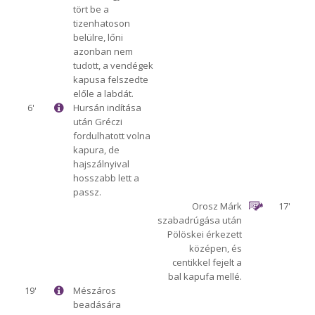
tört be a
tizenhatoson
belülre, lőni
azonban nem
tudott, a vendégek
kapusa felszedte
előle a labdát.
6'
Hursán indítása
után Gréczi
fordulhatott volna
kapura, de
hajszálnyival
hosszabb lett a
passz.
Orosz Márk
17'
szabadrúgása után
Pölöskei érkezett
középen, és
centikkel fejelt a
bal kapufa mellé.
19'
Mészáros
beadására