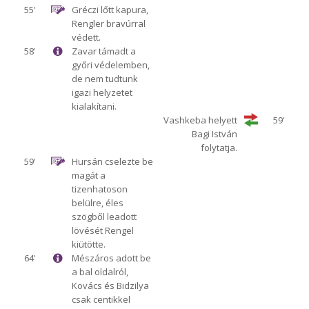
55'
Gréczi lőtt kapura,
Rengler bravúrral
védett.
58'
Zavar támadt a
győri védelemben,
de nem tudtunk
igazi helyzetet
kialakítani.
Vashkeba helyett
59'
Bagi István
folytatja.
59'
Hursán cselezte be
magát a
tizenhatoson
belülre, éles
szögből leadott
lövését Rengel
kiütötte.
64'
Mészáros adott be
a bal oldalról,
Kovács és Bidzilya
csak centikkel