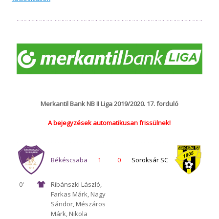
Merkantil Bank NB II Liga 2019/2020. 17. forduló
A bejegyzések automatikusan frissülnek!
Békéscsaba
1
0
Soroksár SC
0'
Ribánszki László,
Farkas Márk, Nagy
1912 Előre
Sándor, Mészáros
Márk, Nikola