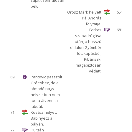
saját tizenhatosán
belül.
Orosz Márk helyett
65'
Pál András
folytatja.
Farkas
68'
szabadrúgása
után, a hosszú
oldalon Gyömbér
lőtt kapásból,
Ribánszki
magabiztosan
védett.
69'
Pantovic passzolt
Gréczihez, de a
támadó nagy
helyzetben nem
tudta átvenni a
labdát.
71'
Kovács helyett
Babinyecz a
pályán.
77'
Hursán