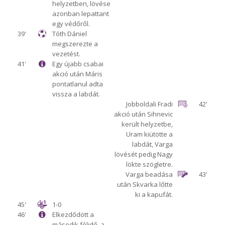
helyzetben, lövése
azonban lepattant
egy védőről.
39'
Tóth Dániel
megszerezte a
vezetést.
41'
Egy újabb csabai
akció után Máris
pontatlanul adta
vissza a labdát.
Jobboldali Fradi
42'
akció után Sihnevic
került helyzetbe,
Uram kiütötte a
labdát, Varga
lövését pedig Nagy
lökte szögletre.
Varga beadása
43'
után Skvarka lőtte
ki a kapufát.
45'
1-0
46'
Elkezdődött a
második félidő, a