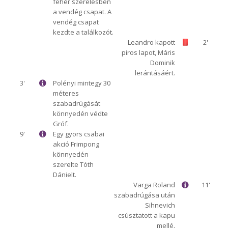
fehér szerelésben
a vendég csapat. A
vendég csapat
kezdte a találkozót.
Leandro kapott
2'
piros lapot, Máris
Dominik
lerántásáért.
3'
Polényi mintegy 30
méteres
szabadrúgását
könnyedén védte
Gróf.
9'
Egy gyors csabai
akció Frimpong
könnyedén
szerelte Tóth
Dánielt.
Varga Roland
11'
szabadrúgása után
Sihnevich
csúsztatott a kapu
mellé.