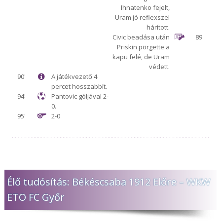
Ihnatenko fejelt,
Uram jó reflexszel
hárított.
Civic beadása után
89'
Priskin pörgette a
kapu felé, de Uram
védett.
90'
A játékvezető 4
percet hosszabbít.
94'
Pantovic góljával 2-
0.
95'
2-0
Élő tudósítás: Békéscsaba 1912 Előre – WKW
ETO FC Győr