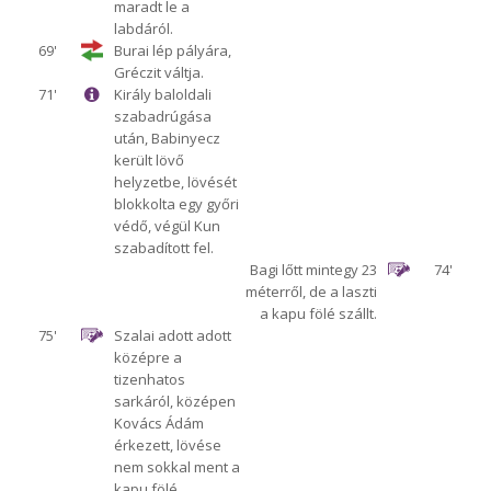
maradt le a
labdáról.
69'
Burai lép pályára,
Gréczit váltja.
71'
Király baloldali
szabadrúgása
után, Babinyecz
került lövő
helyzetbe, lövését
blokkolta egy győri
védő, végül Kun
szabadított fel.
Bagi lőtt mintegy 23
74'
méterről, de a laszti
a kapu fölé szállt.
75'
Szalai adott adott
középre a
tizenhatos
sarkáról, középen
Kovács Ádám
érkezett, lövése
nem sokkal ment a
kapu fölé.