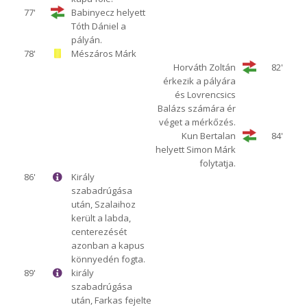
77'
Babinyecz helyett
Tóth Dániel a
pályán.
78'
Mészáros Márk
Horváth Zoltán
82'
érkezik a pályára
és Lovrencsics
Balázs számára ér
véget a mérkőzés.
Kun Bertalan
84'
helyett Simon Márk
folytatja.
86'
Király
szabadrúgása
után, Szalaihoz
került a labda,
centerezését
azonban a kapus
könnyedén fogta.
89'
király
szabadrúgása
után, Farkas fejelte