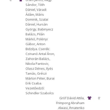
Sándor, Tóth
1912 Előre
TC
Dániel, Váradi
Ádám, Máris
Dominik, Szalai
Dániel, Hursán
György, Babinyecz
Balázs, Pilán
Márkó, Polényi
Gábor, Anton
Bidzilya. Cserék:
Czinanó Antal Áron,
Zahorán Balázs,
Nikola Pantovic,
Olasz Dénes, Ilyés
Tamás, Gréczi
Márton Péter, Burai
Erik Csaba.
Vezetőedző:
Schindler Szabolcs
Gróf Dávid Attila,
0'
Frimpong Abraham
Alwasi, Ihnatenko