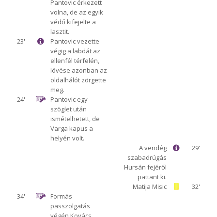
Pantovic érkezett
volna, de az egyik
védő kifejelte a
lasztit.
23'
Pantovic vezette
végig a labdát az
ellenfél térfelén,
lövése azonban az
oldalhálót zörgette
meg.
24'
Pantovic egy
szöglet után
ismételhetett, de
Varga kapus a
helyén volt.
A vendég
29'
szabadrúgás
Hursán fejéről
pattant ki.
Matija Misic
32'
34'
Formás
passzolgatás
végén Kovács