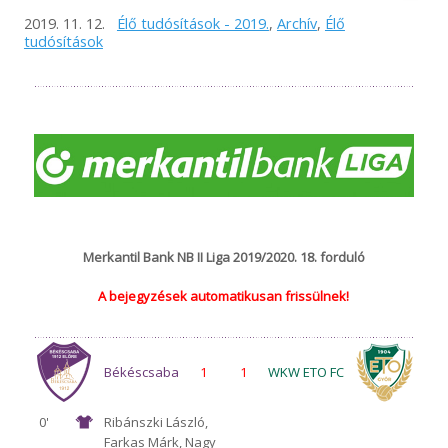
2019. 11. 12.
Élő tudósítások - 2019.
,
Archív
,
Élő
tudósítások
Merkantil Bank NB II Liga 2019/2020. 18. forduló
A bejegyzések automatikusan frissülnek!
Békéscsaba
1
1
WKW ETO FC
0'
Ribánszki László,
Farkas Márk, Nagy