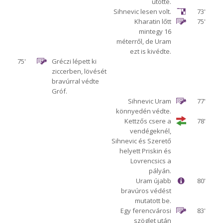
ütötte.
Sihnevic lesen volt.
73'
Kharatin lőtt
75'
mintegy 16
méterről, de Uram
ezt is kivédte.
75'
Gréczi lépett ki
ziccerben, lövését
bravúrral védte
Gróf.
Sihnevic Uram
77'
könnyedén védte.
Kettzős csere a
78'
vendégeknél,
Sihnevic és Szerető
helyett Priskin és
Lovrencsics a
pályán.
Uram újabb
80'
bravúros védést
mutatott be.
Egy ferencvárosi
83'
szöglet után