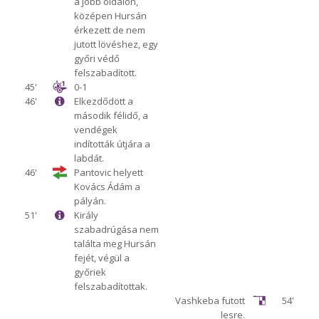
a jobb oldalon,
középen Hursán
érkezett de nem
jutott lövéshez, egy
győri védő
felszabadított.
45'
0-1
46'
Elkezdődött a
második félidő, a
vendégek
indították útjára a
labdát.
46'
Pantovic helyett
Kovács Ádám a
pályán.
51'
Király
szabadrúgása nem
találta meg Hursán
fejét, végül a
győriek
felszabadítottak.
Vashkeba futott
54'
lesre.