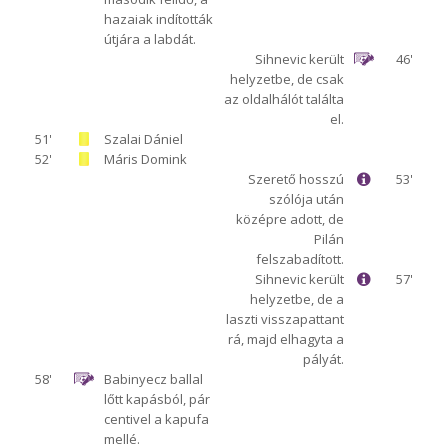
hazaiak indították
útjára a labdát.
Sihnevic került
46'
helyzetbe, de csak
az oldalhálót találta
el.
51'
Szalai Dániel
52'
Máris Domink
Szerető hosszú
53'
szólója után
középre adott, de
Pilán
felszabadított.
Sihnevic került
57'
helyzetbe, de a
laszti visszapattant
rá, majd elhagyta a
pályát.
58'
Babinyecz ballal
lőtt kapásból, pár
centivel a kapufa
mellé.