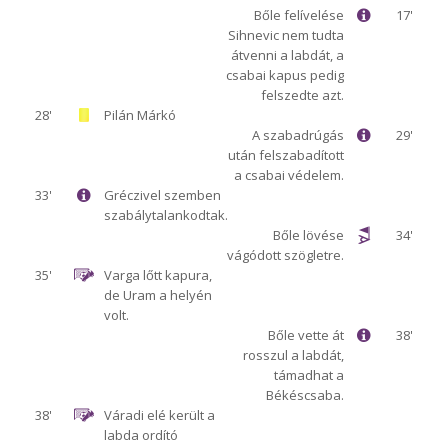
Bőle felívelése
17'
Sihnevic nem tudta
átvenni a labdát, a
csabai kapus pedig
felszedte azt.
28'
Pilán Márkó
A szabadrúgás
29'
után felszabadított
a csabai védelem.
33'
Gréczivel szemben
szabálytalankodtak.
Bőle lövése
34'
vágódott szögletre.
35'
Varga lőtt kapura,
de Uram a helyén
volt.
Bőle vette át
38'
rosszul a labdát,
támadhat a
Békéscsaba.
38'
Váradi elé került a
labda ordító