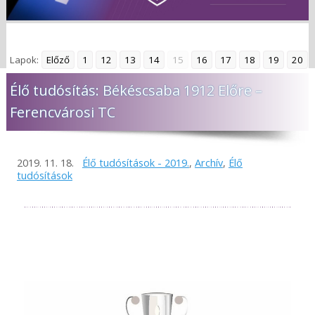
Lapok:
Előző
1
12
13
14
15
16
17
18
19
20
Élő tudósítás: Békéscsaba 1912 Előre –
Ferencvárosi TC
2019. 11. 18.
Élő tudósítások - 2019.
,
Archív
,
Élő
tudósítások