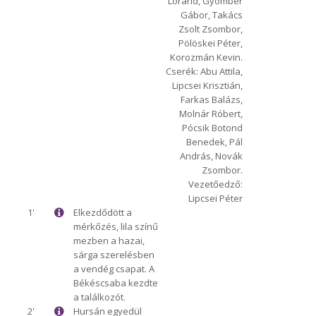
Lóránd, Gyömbér
Gábor, Takács
Zsolt Zsombor,
Pölöskei Péter,
Korozmán Kevin.
Cserék: Abu Attila,
Lipcsei Krisztián,
Farkas Balázs,
Molnár Róbert,
Pócsik Botond
Benedek, Pál
András, Novák
Zsombor.
Vezetőedző:
Lipcsei Péter
1'
Elkezdődött a
mérkőzés, lila színű
mezben a hazai,
sárga szerelésben
a vendég csapat. A
Békéscsaba kezdte
a találkozót.
2'
Hursán egyedül