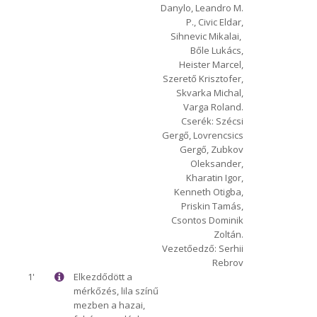
Danylo, Leandro M.
P., Civic Eldar,
Sihnevic Mikalai,
Bőle Lukács,
Heister Marcel,
Szerető Krisztofer,
Skvarka Michal,
Varga Roland.
Cserék: Szécsi
Gergő, Lovrencsics
Gergő, Zubkov
Oleksander,
Kharatin Igor,
Kenneth Otigba,
Priskin Tamás,
Csontos Dominik
Zoltán.
Vezetőedző: Serhii
Rebrov
1'
Elkezdődött a
mérkőzés, lila színű
mezben a hazai,