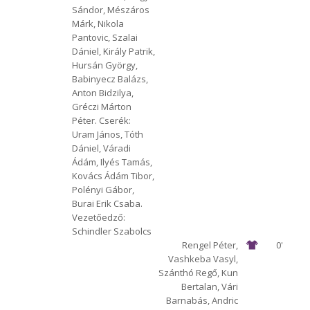
1912 Előre
Győr
Sándor, Mészáros
Márk, Nikola
Pantovic, Szalai
Dániel, Király Patrik,
Hursán György,
Babinyecz Balázs,
Anton Bidzilya,
Gréczi Márton
Péter. Cserék:
Uram János, Tóth
Dániel, Váradi
Ádám, Ilyés Tamás,
Kovács Ádám Tibor,
Polényi Gábor,
Burai Erik Csaba.
Vezetőedző:
Schindler Szabolcs
Rengel Péter,
0'
Vashkeba Vasyl,
Szánthó Regő, Kun
Bertalan, Vári
Barnabás, Andric