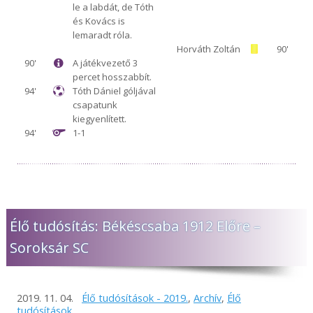
le a labdát, de Tóth
és Kovács is
lemaradt róla.
Horváth Zoltán
90'
90'
A játékvezető 3
percet hosszabbít.
94'
Tóth Dániel góljával
csapatunk
kiegyenlített.
94'
1-1
Élő tudósítás: Békéscsaba 1912 Előre –
Soroksár SC
2019. 11. 04.
Élő tudósítások - 2019.
,
Archív
,
Élő
tudósítások