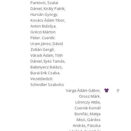
Pantovic, Szalai
Dániel, Király Patrik,
Hursán György,
Kovács Ádám Tibor,
Anton Bidzilya,
Gréczi Márton
Péter. Cserék:
Uram János, Dávid
Zoltán Gergő,
Váradi Ádám, Tóth
Dániel, Ilyés Tamás,
Babinyecz Balázs,
Burai Erik Csaba.
Vezetőedző:
Schindler Szabolcs
Varga Ádám Gábor,
0'
Orosz Márk,
Lőrinczy Attila,
Csernik Kornél
Bonifác, Matija
Misic, Gárdos
András, Pászka