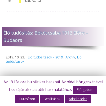
93'
Tóth Dániel
Élő tudósítás: Békéscsaba 1912 Előre –
Budaörs
2019. 10. 23.
Élő tudósítások - 2019.
,
Archív
,
Élő
tudósítások
Az 1912elore.hu sütiket használ. Az oldal böngészésével
hozzájárulsz a sütik használatához.
Elfogadom
Elutasítom
Beállítások
Adatkezelés