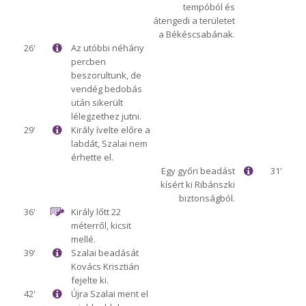
tempóból és
átengedi a területet
a Békéscsabának.
26'
Az utóbbi néhány
percben
beszorultunk, de
vendég bedobás
után sikerült
lélegzethez jutni.
29'
Király ívelte előre a
labdát, Szalai nem
érhette el.
Egy győri beadást
31'
kísért ki Ribánszki
biztonságból.
36'
Király lőtt 22
méterről, kicsit
mellé.
39'
Szalai beadását
Kovács Krisztián
fejelte ki.
42'
Újra Szalai ment el