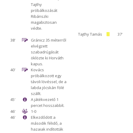
Tajthy
próbálkozását
Ribánszki
magabiztosan
védte.
Tajthy Tamás
37'
38'
Gránicz 35 méterről
elvégzett
szabadrúgását
öklözte ki Horváth
kapus.
40'
Kovács
próbálkozott egy
távoli lövéssel, de a
labda jócskán fölé
szállt.
45'
A játékvezető 1
percet hosszabbít.
46'
1-0
46'
Elkezdődött a
második félidő, a
hazaiak indították