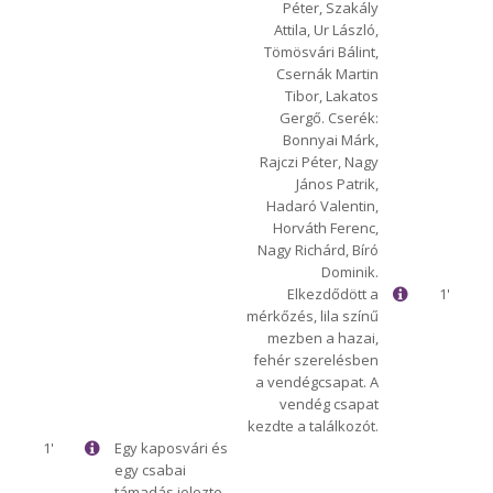
Péter, Szakály
Attila, Ur László,
Tömösvári Bálint,
Csernák Martin
Tibor, Lakatos
Gergő. Cserék:
Bonnyai Márk,
Rajczi Péter, Nagy
János Patrik,
Hadaró Valentin,
Horváth Ferenc,
Nagy Richárd, Bíró
Dominik.
Elkezdődött a
1'
mérkőzés, lila színű
mezben a hazai,
fehér szerelésben
a vendégcsapat. A
vendég csapat
kezdte a találkozót.
1'
Egy kaposvári és
egy csabai
támadás jelezte,