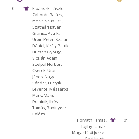
0'
Ribánszki László,
Zahorán Balázs,
1912 Előre
Győr
Mezei Szabolcs,
Szatmári István,
Gránicz Patrik,
Urbin Péter, Szalai
Dániel, Király Patrik,
Hursán György,
Viczián Ádám,
Szélpál Norbert.
Cserék: Uram
János, Nagy
Sándor, Lustyik
Levente, Mészáros
Márk, Máris
Dominik, Ilyés
Tamás, Babinyecz
Balázs.
Horváth Tamás,
0'
Tajthy Tamás,
Magasföldi József,
Bagi István,