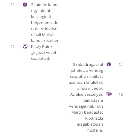
11'
Szatmári kapott
egy labdát
kecsegtető
helyzetben, de
erőtlen lövése
elhalt Molnár
kapus kezében.
12'
Király Patrik
góljával vezet
csapatunk
Szabadrúgással
15'
jöhetett a vendég
csapat, az indítást
azonban lefülelték
a hazai védők
Az első veszélyes
16'
támadás a
vendégeknél, Tóth
Martin beadástát
Ribánszki
magabiztosan
húzta le.