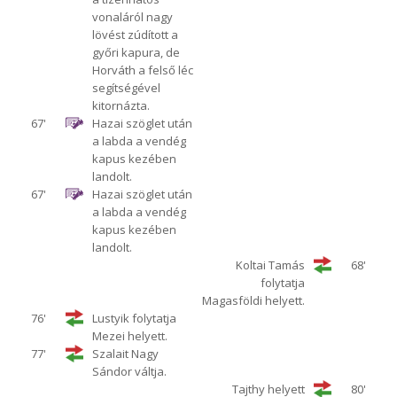
vonaláról nagy
lövést zúdított a
győri kapura, de
Horváth a felső léc
segítségével
kitornázta.
67'
Hazai szöglet után
a labda a vendég
kapus kezében
landolt.
67'
Hazai szöglet után
a labda a vendég
kapus kezében
landolt.
Koltai Tamás
68'
folytatja
Magasföldi helyett.
76'
Lustyik folytatja
Mezei helyett.
77'
Szalait Nagy
Sándor váltja.
Tajthy helyett
80'