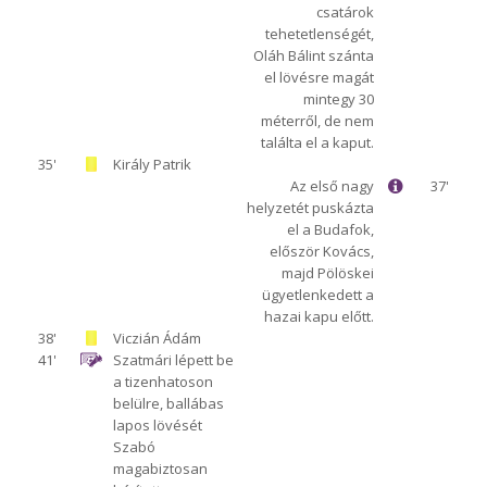
csatárok
tehetetlenségét,
Oláh Bálint szánta
el lövésre magát
mintegy 30
méterről, de nem
találta el a kaput.
35'
Király Patrik
Az első nagy
37'
helyzetét puskázta
el a Budafok,
először Kovács,
majd Pölöskei
ügyetlenkedett a
hazai kapu előtt.
38'
Viczián Ádám
41'
Szatmári lépett be
a tizenhatoson
belülre, ballábas
lapos lövését
Szabó
magabiztosan