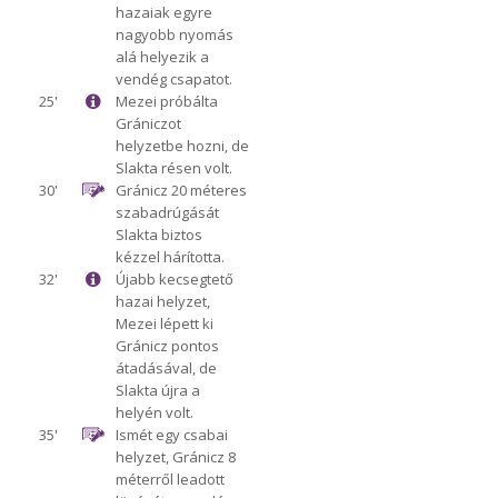
hazaiak egyre
nagyobb nyomás
alá helyezik a
vendég csapatot.
25'
Mezei próbálta
Grániczot
helyzetbe hozni, de
Slakta résen volt.
30'
Gránicz 20 méteres
szabadrúgását
Slakta biztos
kézzel hárította.
32'
Újabb kecsegtető
hazai helyzet,
Mezei lépett ki
Gránicz pontos
átadásával, de
Slakta újra a
helyén volt.
35'
Ismét egy csabai
helyzet, Gránicz 8
méterről leadott