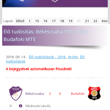
Lapok:
Előző
1
15
16
17
18
19
20
21
22
Köve
Élő tudósítás: Békéscsaba 1912 Előre –
Budafoki MTE
2018. 09. 14.
Élő tudósítások - 2018.
,
Archív
,
Élő
tudósítások
A bejegyzések automatikusan frissülnek!
Békéscsaba
2
0
Budafoki
0'
Ribánszki László,