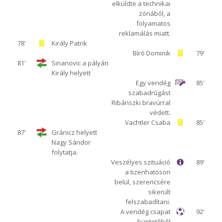
elküldte a technikai
zónából, a
folyamatos
reklamálás miatt.
78'
Király Patrik
Bíró Dominik
79'
81'
Sinanovic a pályán
Király helyett
Egy vendég
85'
szabadrúgást
Ribánszki bravúrral
védett.
Vachtler Csaba
85'
87'
Gránicz helyett
Nagy Sándor
folytatja.
Veszélyes szituáció
89'
a tizenhatoson
belül, szerencsére
sikerült
felszabadítani.
A vendég csapat
92'
büntetőből