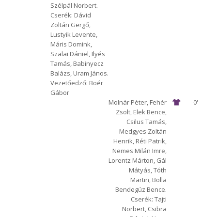
Szélpál Norbert.
Cserék: Dávid
Zoltán Gergő,
Lustyik Levente,
Máris Domink,
Szalai Dániel, Ilyés
Tamás, Babinyecz
Balázs, Uram János.
Vezetőedző: Boér
Gábor
Molnár Péter, Fehér
0'
Zsolt, Elek Bence,
Csilus Tamás,
Medgyes Zoltán
Henrik, Réti Patrik,
Nemes Milán Imre,
Lorentz Márton, Gál
Mátyás, Tóth
Martin, Bolla
Bendegúz Bence.
Cserék: Tajti
Norbert, Csibra