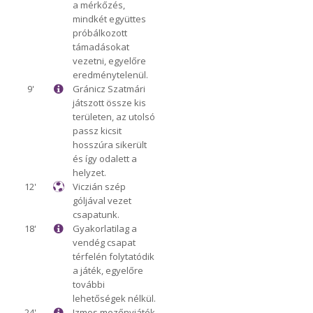
a mérkőzés,
mindkét együttes
próbálkozott
támadásokat
vezetni, egyelőre
eredménytelenül.
9'
Gránicz Szatmári
játszott össze kis
területen, az utolsó
passz kicsit
hosszúra sikerült
és így odalett a
helyzet.
12'
Viczián szép
góljával vezet
csapatunk.
18'
Gyakorlatilag a
vendég csapat
térfelén folytatódik
a játék, egyelőre
további
lehetőségek nélkül.
24'
Izmos mezőnyjáték