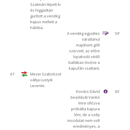
Szatmári lépett ki
és higgadtan
gurított a vendég
kapus mellett a
hálóba.
A vendég együttes
59'
váratlanul
majdnem gólt
szerzett, az előre
lopakodó védő
ballábas lövése a
kapufán csattant.
61'
Mezei Szabolcsot
váltja Lustyik
Levente.
Kovács Dávid
63'
beadását Vankó
Imre ollózva
próbálta kapura
lőni, de a szép
mozdulat nem volt
eredményes, a