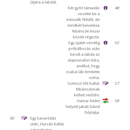
útjára a labdát.
Két győri támadás
48'
vezette be a
második félídőt, de
mindkét beívelése
Ribánszki kezei
között végezte.
Egy újabb vendég
52'
próbálkozás után
került a labda az
alapvonalon túlra,
anélkül, hogy
csabai láb érintette
volna.
Szimcsó lőtt ballal,
57'
Ribánszkinak
kellett vetődni.
Hamar Ádám
58'
helyett Jakab Dávid
folytatja.
65'
Egy kavaródás
után, Hursán ballal,
a tizenhatos