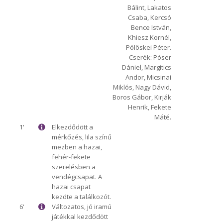
Bálint, Lakatos
Csaba, Kercsó
Bence István,
Khiesz Kornél,
Pölöskei Péter.
Cserék: Póser
Dániel, Margitics
Andor, Micsinai
Miklós, Nagy Dávid,
Boros Gábor, Kirják
Henrik, Fekete
Máté.
1'
Elkezdődött a
mérkőzés, lila színű
mezben a hazai,
fehér-fekete
szerelésben a
vendégcsapat. A
hazai csapat
kezdte a találkozót.
6'
Változatos, jó iramú
játékkal kezdődött