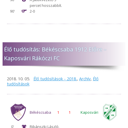
percet hosszabbít.
90'
2-0
Élő tudósítás: Békéscsaba 1912 Előre –
Kaposvári Rákóczi FC
2018. 10. 05.
Élő tudósítások - 2018.
,
Archív
,
Élő
tudósítások
Békéscsaba
1
1
Kaposvári
0'
Ribánszki László,