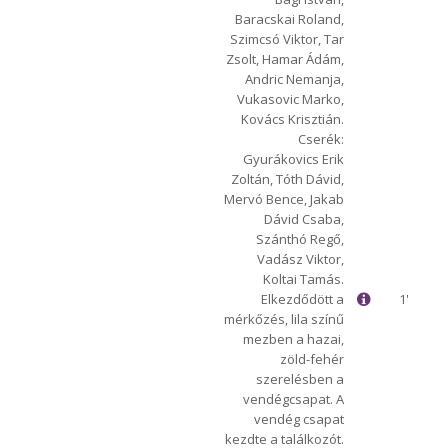
Baracskai Roland,
Szimcsó Viktor, Tar
Zsolt, Hamar Ádám,
Andric Nemanja,
Vukasovic Marko,
Kovács Krisztián.
Cserék:
Gyurákovics Erik
Zoltán, Tóth Dávid,
Mervó Bence, Jakab
Dávid Csaba,
Szánthó Regő,
Vadász Viktor,
Koltai Tamás.
Elkezdődött a
1'
mérkőzés, lila színű
mezben a hazai,
zöld-fehér
szerelésben a
vendégcsapat. A
vendég csapat
kezdte a találkozót.