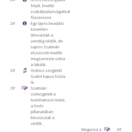
folyik, kisebb
szabálytalanságokkal
fűszerezve.
24'
Egy lapos beadást
követően
tétováztak a
vendég védők, de
sajnos Szatmári
elcsúszott mielőtt
megszerezte volna
a labdát.
29'
Gránicz szögletét
Szabó kapus húzta
le.
29'
Szatmári
cselezgetett a
tizenhatoson belül,
a lövés
pillanatában
becsúsztak a
védők.
Megunva a
34'