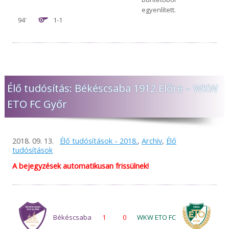
egyenlített.
94'
1-1
Élő tudósítás: Békéscsaba 1912 Előre – WKW
ETO FC Győr
2018. 09. 13.
Élő tudósítások - 2018.
,
Archív
,
Élő
tudósítások
A bejegyzések automatikusan frissülnek!
Békéscsaba
1
0
WKW ETO FC