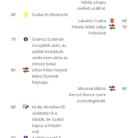
labda a kapu
mellett szállt el.
68'
Szalai és Ribánszki
Lakatos Csaba
68'
Fekete Máté váltja
76'
Pölöskeit
79'
Gránicz Szatmári
összjáték után, az
utóbbi beadását
senki nem várta az
ötösön belül.
86'
Urbin Péter helyett
Máris Dominik
folytatja.
Micsinai Miklós
86'
Kercsó Bence csere
a vendégeknél.
88'
Király 40 méterről
zúdította rá a
labdát, de Szabó
kapus a helyén
volt.
90'
A játékvezető 3