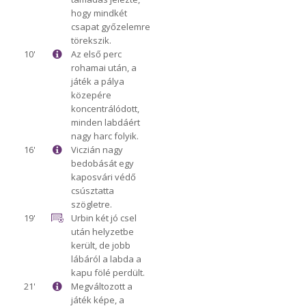
hogy mindkét
csapat győzelemre
törekszik.
10'
Az első perc
rohamai után, a
játék a pálya
közepére
koncentrálódott,
minden labdáért
nagy harc folyik.
16'
Viczián nagy
bedobását egy
kaposvári védő
csúsztatta
szögletre.
19'
Urbin két jó csel
után helyzetbe
került, de jobb
lábáról a labda a
kapu fölé perdült.
21'
Megváltozott a
játék képe, a