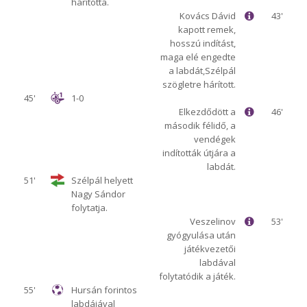
hárította.
Kovács Dávid
43'
kapott remek,
hosszú indítást,
maga elé engedte
a labdát,Szélpál
szögletre hárított.
45'
1-0
Elkezdődött a
46'
második félidő, a
vendégek
indították útjára a
labdát.
51'
Szélpál helyett
Nagy Sándor
folytatja.
Veszelinov
53'
gyógyulása után
játékvezetői
labdával
folytatódik a játék.
55'
Hursán forintos
labdájával