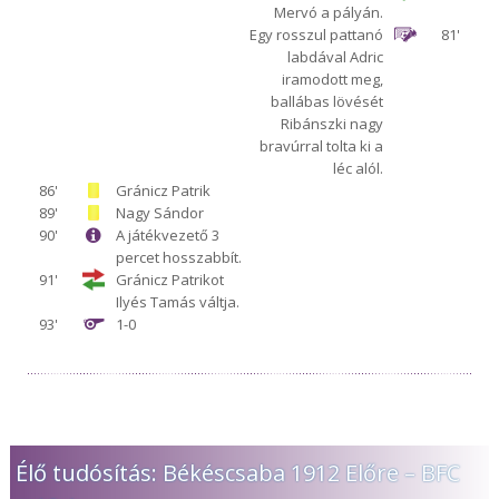
Mervó a pályán.
Egy rosszul pattanó
81'
labdával Adric
iramodott meg,
ballábas lövését
Ribánszki nagy
bravúrral tolta ki a
léc alól.
86'
Gránicz Patrik
89'
Nagy Sándor
90'
A játékvezető 3
percet hosszabbít.
91'
Gránicz Patrikot
Ilyés Tamás váltja.
93'
1-0
Élő tudósítás: Békéscsaba 1912 Előre – BFC