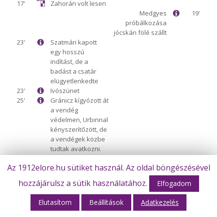
17'
Zahorán volt lesen
Medgyes
19'
próbálkozása
jócskán fölé szállt
23'
Szatmári kapott
egy hosszú
indítást, de a
badást a csatár
elügyetlenkedte
23'
Ivószünet
25'
Gránicz kígyózott át
a vendég
védelmen, Urbinnal
kényszerítőzött, de
a vendégek közbe
tudtak avatkozni.
31'
Hursán ugratta ki
Az 1912elore.hu sütiket használ. Az oldal böngészésével
Zahoránt remek
labdával, de a
hozzájárulsz a sütik használatához.
Elfogadom
felfutó balhátvéd
beadását
Elutasítom
Beállítások
Adatkezelés
felszabadították.
34'
Mezei kapott egy