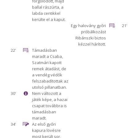
forgolódott, majd
ballal rászúrta, a
labda centikkel
kerülte el a kaput.
Egy halovány győri
21'
próbálkozást
Ribánszki biztos
kézzel hárított.
22'
Támadásban
maradt a Csaba,
Szatmári kapott
remek átadást, de
a vendég védők
felszabadítottak az
utolsó pillanatban.
30'
Nem változott a
játék képe, a hazai
csapat továbbra is
támadásban
maradt.
34'
Az első győri
kapura lövésre
most került sor,