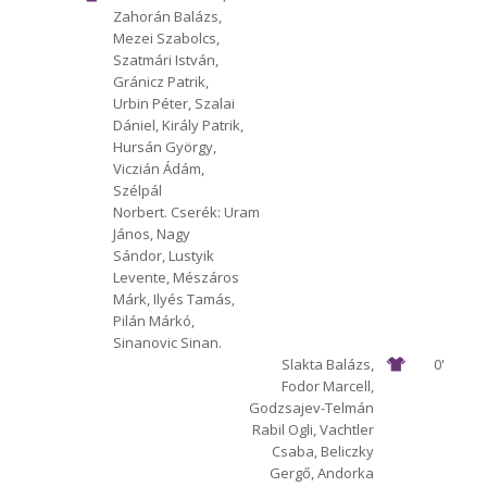
Zahorán Balázs,
1912 Előre
Rákóczi FC
Mezei Szabolcs,
Szatmári István,
Gránicz Patrik,
Urbin Péter, Szalai
Dániel, Király Patrik,
Hursán György,
Viczián Ádám,
Szélpál
Norbert. Cserék: Uram
János, Nagy
Sándor, Lustyik
Levente, Mészáros
Márk, Ilyés Tamás,
Pilán Márkó,
Sinanovic Sinan.
Slakta Balázs,
0'
Fodor Marcell,
Godzsajev-Telmán
Rabil Ogli, Vachtler
Csaba, Beliczky
Gergő, Andorka