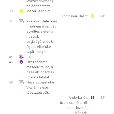
lövését a vendég
hálóőr hárította.
38'
Mezei Szabolcs
Tömösvári Bálint
41'
44'
Király szöglete után
majdnem a vendég
együttes sietett a
hazaiak
segítségére, de Ur
fejese elkerülte
saját kapuját.
45'
0-0
46'
Elkezdődött a
második félidő, a
hazaiak indították
útjára a labdát.
48'
Hazai szöglet után
Viczián fejese
tévesztett célt.
Andorka lőtt
51'
tizenhat méterről,
lapos lövését
Ribánszki