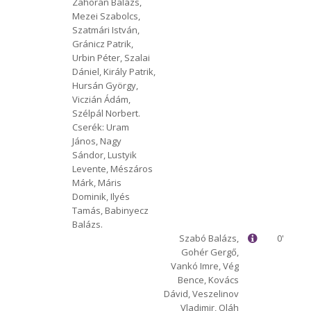
Zahorán Balázs,
1912 Előre
MTE
Mezei Szabolcs,
Szatmári István,
Gránicz Patrik,
Urbin Péter, Szalai
Dániel, Király Patrik,
Hursán György,
Viczián Ádám,
Szélpál Norbert.
Cserék: Uram
János, Nagy
Sándor, Lustyik
Levente, Mészáros
Márk, Máris
Dominik, Ilyés
Tamás, Babinyecz
Balázs.
Szabó Balázs,
0'
Gohér Gergő,
Vankó Imre, Vég
Bence, Kovács
Dávid, Veszelinov
Vladimir, Oláh