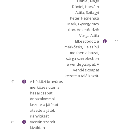
Dániel, Nagy
Dániel, Horváth
Attila, Szilágyi
Péter, Petneházi
Márk, György Nico
Julian. Vezetőedző:
Varga Attila
Elkezdődött a
1'
mérkőzés, lila színű
mezben a hazai,
sárga szerelésben
a vendégcsapat. A
vendég csapat
kezdte a találkozót.
4'
A hétközi bravúros
mérkőzés után a
hazai csapat
önbizalommal
kezdte a játékot
átvette a játék
irányítását.
8'
Viczián szerelt
kiválóan