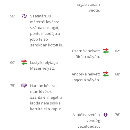
magabiztosan
védte.
58'
Szatmári 30
méterről lövésre
szánta el magát,
pontos labdája a
jobb felső
sarokban kötött ki.
Csernák helyett
62'
Bíró a pályán.
66'
Lustyik folytatja
Mezei helyett.
Andorka helyett
68'
Rajczi a pályán.
75'
Hursán két csel
után lövésre
szánta el magát, a
labda nem sokkal
kerülte el a kaput.
A játékvezető a
76'
vendég
vezetőedzőt