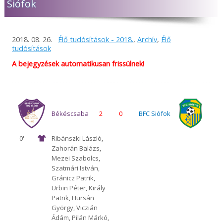
Siófok
2018. 08. 26.
Élő tudósítások - 2018.
,
Archív
,
Élő
tudósítások
A bejegyzések automatikusan frissülnek!
Békéscsaba
2
0
BFC Siófok
0'
Ribánszki László,
Zahorán Balázs,
1912 Előre
Mezei Szabolcs,
Szatmári István,
Gránicz Patrik,
Urbin Péter, Király
Patrik, Hursán
György, Viczián
Ádám, Pilán Márkó,