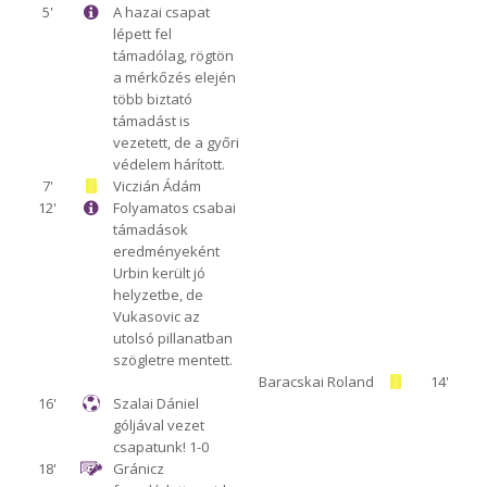
5'
A hazai csapat
lépett fel
támadólag, rögtön
a mérkőzés elején
több biztató
támadást is
vezetett, de a győri
védelem hárított.
7'
Viczián Ádám
12'
Folyamatos csabai
támadások
eredményeként
Urbin került jó
helyzetbe, de
Vukasovic az
utolsó pillanatban
szögletre mentett.
Baracskai Roland
14'
16'
Szalai Dániel
góljával vezet
csapatunk! 1-0
18'
Gránicz