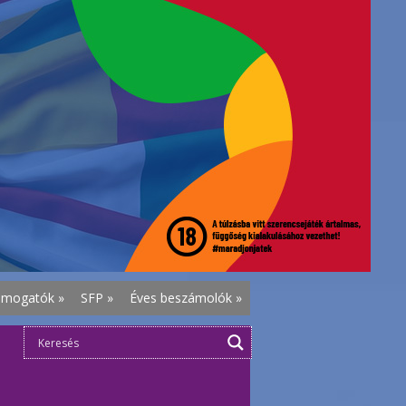
ámogatók
»
SFP
»
Éves beszámolók
»