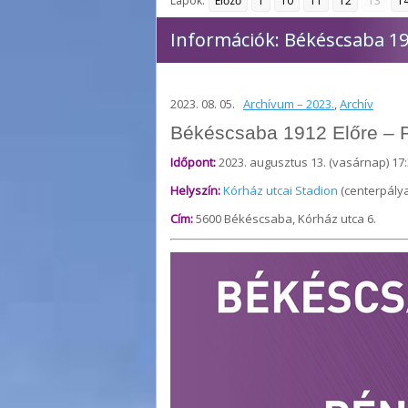
Lapok:
Előző
1
10
11
12
13
1
Információk: Békéscsaba 19
2023. 08. 05.
Archívum – 2023.
,
Archív
Békéscsaba 1912 Előre – 
Időpont:
2023. augusztus 13. (vasárnap) 17:
Helyszín:
Kórház utcai Stadion
(centerpálya
Cím:
5600 Békéscsaba, Kórház utca 6.