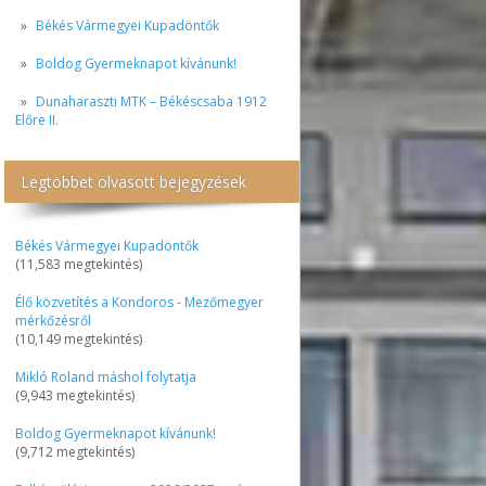
Békés Vármegyei Kupadöntők
Boldog Gyermeknapot kívánunk!
Dunaharaszti MTK – Békéscsaba 1912
Előre II.
Legtöbbet olvasott bejegyzések
Békés Vármegyei Kupadöntők
(11,583 megtekintés)
Élő közvetítés a Kondoros - Mezőmegyer
mérkőzésről
(10,149 megtekintés)
Mikló Roland máshol folytatja
(9,943 megtekintés)
Boldog Gyermeknapot kívánunk!
(9,712 megtekintés)