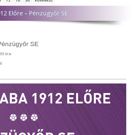
4
15
16
36
Következő
12 Előre – Pénzügyőr SE
Pénzügyőr SE
30 óra
)