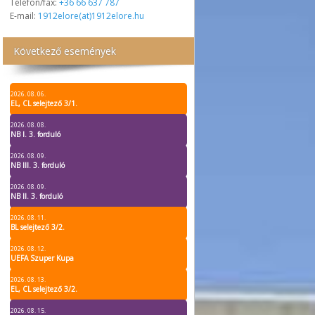
Telefon/fax:
+36 66 637 787
E-mail:
1912elore(at)1912elore.hu
Következő események
2026. 08. 06.
EL, CL selejtező 3/1.
2026. 08. 08.
NB I. 3. forduló
2026. 08. 09.
NB III. 3. forduló
2026. 08. 09.
NB II. 3. forduló
2026. 08. 11.
BL selejtező 3/2.
2026. 08. 12.
UEFA Szuper Kupa
2026. 08. 13.
EL, CL selejtező 3/2.
2026. 08. 15.