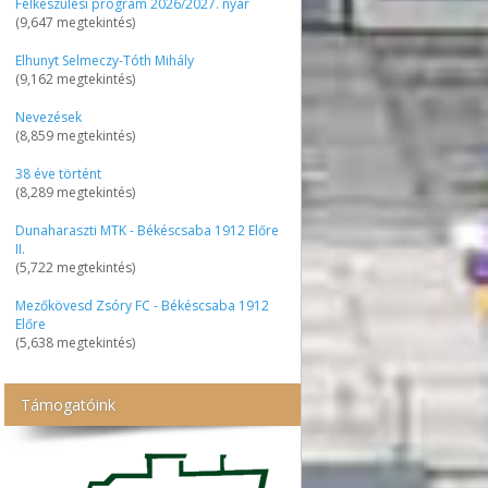
Felkészülési program 2026/2027. nyár
(9,647 megtekintés)
Elhunyt Selmeczy-Tóth Mihály
(9,162 megtekintés)
Nevezések
(8,859 megtekintés)
38 éve történt
(8,289 megtekintés)
Dunaharaszti MTK - Békéscsaba 1912 Előre
II.
(5,722 megtekintés)
Mezőkövesd Zsóry FC - Békéscsaba 1912
Előre
(5,638 megtekintés)
Támogatóink