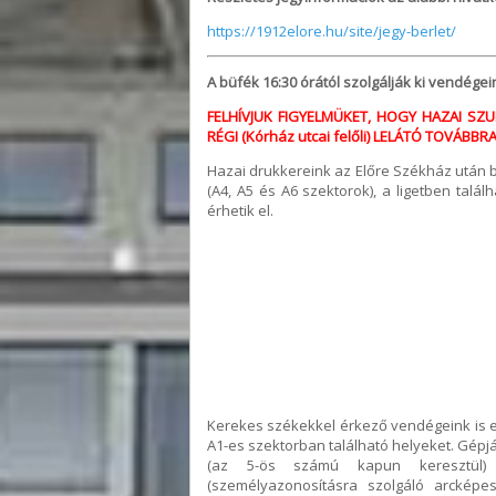
https://1912elore.hu/site/jegy-berlet/
A büfék 16:30 órától szolgálják ki vendégei
FELHÍVJUK FIGYELMÜKET, HOGY HAZAI SZ
RÉGI (Kórház utcai felőli) LELÁTÓ TOVÁBBRA
Hazai drukkereink az Előre Székház után ba
(A4, A5 és A6 szektorok), a ligetben talá
érhetik el.
Kerekes székekkel érkező vendégeink is eze
A1-es szektorban található helyeket. Gépj
(az 5-ös számú kapun keresztül) l
(személyazonosításra szolgáló arckép