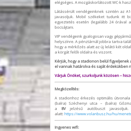
elégséges. A mozgáskorlátozott WC-k haszn
Látássérült vendégeinknek szintén az A1-
javasoljuk. Mobil székeket tudunk itt bi
egyeztetés esetén (legalább 24 órával 
bocsájtani.
VIP vendégeink gyalogosan vagy gépjárműv
helyszínre. A pénztárnál jobbra tartva tal
hogy a mérkőzés alatt az új lelátó két olda
a körgát felőli oldalra és viszont.
Kérjük, hogy a stadionon belül figyeljene
el vannak határolva és saját érdekükben n
Várjuk Önöket, szurkoljunk közösen – his
Megközelítés:
A stadionhoz érkezés optimális útvonala 
(balra) Széchenyi utca – (balra) Gőzm
a
8V
jelzésű autóbuszt javasoljuk
alatt:
https://www.volanbusz.hu/hu/menet
Ingyenes wifi: