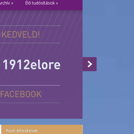
Archív
»
Élő tudósítások
»
Push értesítések