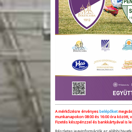
A mérkőzésre érvényes
belépőket
megvásá
munkanapokon 08:00 és 16:00 óra között, va
Fizetés készpénzzel és bankkártyával is l
Részletes jegyinformációk az alábbi hivatko