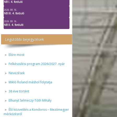
NB I. 4. forduló
2026. 08. 16.
NB III. 4. forduló
2026. 08. 16.
NB II. 4. forduló
Legutóbbi bejegyzések
Előre most
Felkészülési program 2026/2027. nyár
Nevezések
Mikló Roland máshol folytatja
38 éve történt
Elhunyt Selmeczy-Tóth Mihály
Élő közvetítés a Kondoros – Mezőmegyer
mérkőzésről