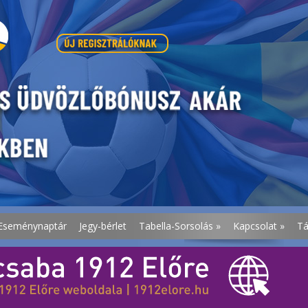
Eseménynaptár
Jegy-bérlet
Tabella-Sorsolás
»
Kapcsolat
»
T