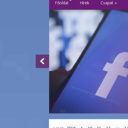
Főoldal
Hírek
Csapat
»