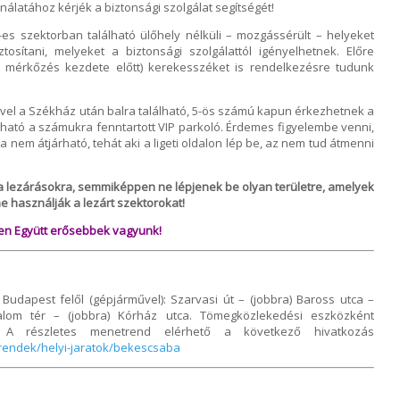
álatához kérjék a biztonsági szolgálat segítségét!
es szektorban található ülőhely nélküli – mozgássérült – helyeket
ztosítani, melyeket a biztonsági szolgálattól igényelhetnek. Előre
a mérkőzés kezdete előtt) kerekesszéket is rendelkezésre tudunk
el a Székház után balra található, 5-ös számú kapun érkezhetnek a
álható a számukra fenntartott VIP parkoló. Érdemes figyelembe venni,
la nem átjárható, tehát aki a ligeti oldalon lép be, az nem tud átmenni
k a lezárásokra, semmiképpen ne lépjenek be olyan területre, amelyek
e használják a lezárt szektorokat!
zen Együtt erősebbek vagyunk!
Budapest felől (gépjárművel): Szarvasi út – (jobbra) Baross utca –
alom tér – (jobbra) Kórház utca. Tömegközlekedési eszközként
. A részletes menetrend elérhető a következő hivatkozás
rendek/helyi-jaratok/bekescsaba