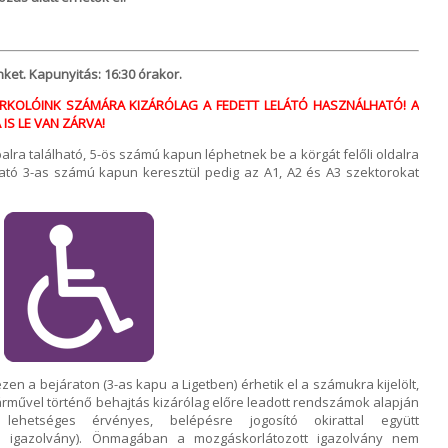
nket. Kapunyitás: 16:30 órakor.
URKOLÓINK SZÁMÁRA KIZÁRÓLAG A FEDETT LELÁTÓ HASZNÁLHATÓ! A
 IS LE VAN ZÁRVA!
lra található, 5-ös számú kapun léphetnek be a körgát felőli oldalra
lható 3-as számú kapun keresztül pedig az A1, A2 és A3 szektorokat
n a bejáraton (3-as kapu a Ligetben) érhetik el a számukra kijelölt,
árművel történő behajtás kizárólag előre leadott rendszámok alapján
ehetséges érvényes, belépésre jogosító okirattal együtt
es igazolvány). Önmagában a mozgáskorlátozott igazolvány nem