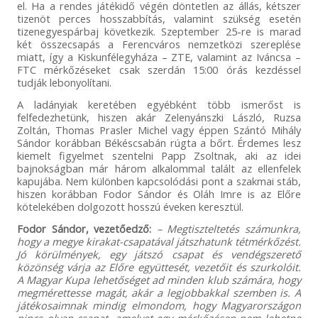
el. Ha a rendes játékidő végén döntetlen az állás, kétszer
tizenöt perces hosszabbítás, valamint szükség esetén
tizenegyespárbaj következik. Szeptember 25-re is marad
két összecsapás a Ferencváros nemzetközi szereplése
miatt, így a Kiskunfélegyháza – ZTE, valamint az Iváncsa –
FTC mérkőzéseket csak szerdán 15:00 órás kezdéssel
tudják lebonyolítani.
A ladányiak keretében egyébként több ismerőst is
felfedezhetünk, hiszen akár Zelenyánszki László, Ruzsa
Zoltán, Thomas Prasler Michel vagy éppen Szántó Mihály
Sándor korábban Békéscsabán rúgta a bőrt. Érdemes lesz
kiemelt figyelmet szentelni Papp Zsoltnak, aki az idei
bajnokságban már három alkalommal talált az ellenfelek
kapujába. Nem különben kapcsolódási pont a szakmai stáb,
hiszen korábban Fodor Sándor és Oláh Imre is az Előre
kötelekében dolgozott hosszú éveken keresztül.
Fodor Sándor, vezetőedző:
– Megtiszteltetés számunkra,
hogy a megye kirakat-csapatával játszhatunk tétmérkőzést.
Jó körülmények, egy játszó csapat és vendégszerető
közönség várja az Előre együttesét, vezetőit és szurkolóit.
A Magyar Kupa lehetőséget ad minden klub számára, hogy
megmérettesse magát, akár a legjobbakkal szemben is. A
játékosaimnak mindig elmondom, hogy Magyarországon