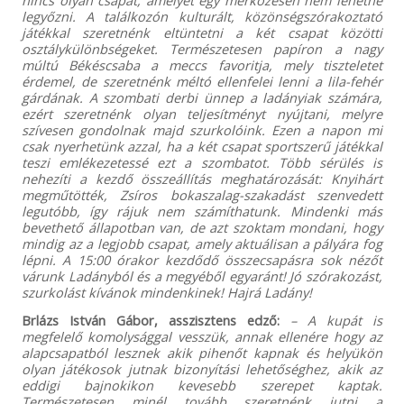
nincs olyan csapat, amelyet egy mérkőzésen nem lehetne
legyőzni. A találkozón kulturált, közönségszórakoztató
játékkal szeretnénk eltüntetni a két csapat közötti
osztálykülönbségeket. Természetesen papíron a nagy
múltú Békéscsaba a meccs favoritja, mely tiszteletet
érdemel, de szeretnénk méltó ellenfelei lenni a lila-fehér
gárdának. A szombati derbi ünnep a ladányiak számára,
ezért szeretnénk olyan teljesítményt nyújtani, melyre
szívesen gondolnak majd szurkolóink. Ezen a napon mi
csak nyerhetünk azzal, ha a két csapat sportszerű játékkal
teszi emlékezetessé ezt a szombatot. Több sérülés is
nehezíti a kezdő összeállítás meghatározását: Knyihárt
megműtötték, Zsíros bokaszalag-szakadást szenvedett
legutóbb, így rájuk nem számíthatunk. Mindenki más
bevethető állapotban van, de azt szoktam mondani, hogy
mindig az a legjobb csapat, amely aktuálisan a pályára fog
lépni. A 15:00 órakor kezdődő összecsapásra sok nézőt
várunk Ladányból és a megyéből egyaránt! Jó szórakozást,
szurkolást kívánok mindenkinek! Hajrá Ladány!
Brlázs István Gábor, asszisztens edző:
– A kupát is
megfelelő komolysággal vesszük, annak ellenére hogy az
alapcsapatból lesznek akik pihenőt kapnak és helyükön
olyan játékosok jutnak bizonyítási lehetőséghez, akik az
eddigi bajnokikon kevesebb szerepet kaptak.
Természetesen minél tovább szeretnénk jutni a