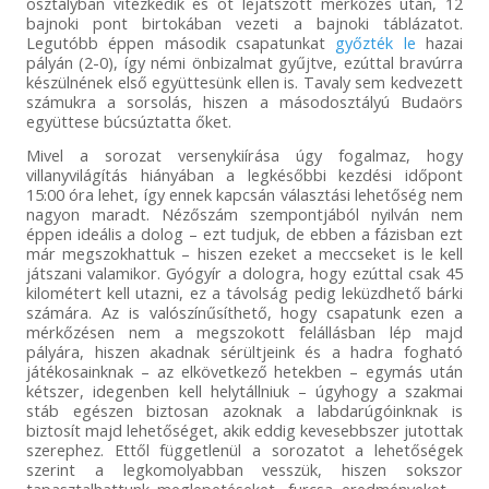
osztályban vitézkedik és öt lejátszott mérkőzés után, 12
bajnoki pont birtokában vezeti a bajnoki táblázatot.
Legutóbb éppen második csapatunkat
győzték le
hazai
pályán (2-0), így némi önbizalmat gyűjtve, ezúttal bravúrra
készülnének első együttesünk ellen is. Tavaly sem kedvezett
számukra a sorsolás, hiszen a másodosztályú Budaörs
együttese búcsúztatta őket.
Mivel a sorozat versenykiírása úgy fogalmaz, hogy
villanyvilágítás hiányában a legkésőbbi kezdési időpont
15:00 óra lehet, így ennek kapcsán választási lehetőség nem
nagyon maradt. Nézőszám szempontjából nyilván nem
éppen ideális a dolog – ezt tudjuk, de ebben a fázisban ezt
már megszokhattuk – hiszen ezeket a meccseket is le kell
játszani valamikor. Gyógyír a dologra, hogy ezúttal csak 45
kilométert kell utazni, ez a távolság pedig leküzdhető bárki
számára. Az is valószínűsíthető, hogy csapatunk ezen a
mérkőzésen nem a megszokott felállásban lép majd
pályára, hiszen akadnak sérültjeink és a hadra fogható
játékosainknak – az elkövetkező hetekben – egymás után
kétszer, idegenben kell helytállniuk – úgyhogy a szakmai
stáb egészen biztosan azoknak a labdarúgóinknak is
biztosít majd lehetőséget, akik eddig kevesebbszer jutottak
szerephez. Ettől függetlenül a sorozatot a lehetőségek
szerint a legkomolyabban vesszük, hiszen sokszor