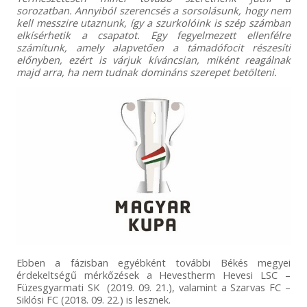
sorozatban. Annyiból szerencsés a sorsolásunk, hogy nem
kell messzire utaznunk, így a szurkolóink is szép számban
elkísérhetik a csapatot. Egy fegyelmezett ellenfélre
számítunk, amely alapvetően a támadófocit részesíti
előnyben, ezért is várjuk kíváncsian, miként reagálnak
majd arra, ha nem tudnak domináns szerepet betölteni.
Ebben a fázisban egyébként további Békés megyei
érdekeltségű mérkőzések a Hevestherm Hevesi LSC –
Füzesgyarmati SK (2019. 09. 21.), valamint a Szarvas FC –
Siklósi FC (2018. 09. 22.) is lesznek.