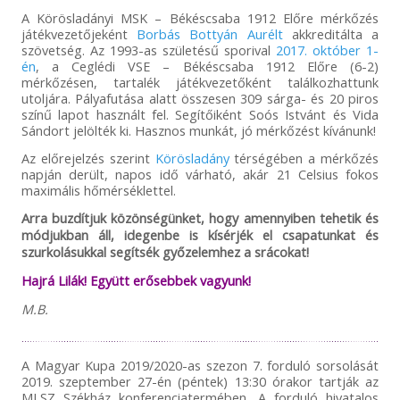
A Körösladányi MSK – Békéscsaba 1912 Előre mérkőzés
játékvezetőjeként
Borbás Bottyán Aurélt
akkreditálta a
szövetség. Az 1993-as születésű sporival
2017. október 1-
én
, a Ceglédi VSE – Békéscsaba 1912 Előre (6-2)
mérkőzésen, tartalék játékvezetőként találkozhattunk
utoljára. Pályafutása alatt összesen 309 sárga- és 20 piros
színű lapot használt fel. Segítőiként Soós Istvánt és Vida
Sándort jelölték ki. Hasznos munkát, jó mérkőzést kívánunk!
Az előrejelzés szerint
Körösladány
térségében a mérkőzés
napján derült, napos idő várható, akár 21 Celsius fokos
maximális hőmérséklettel.
Arra buzdítjuk közönségünket, hogy amennyiben tehetik és
módjukban áll, idegenbe is kísérjék el csapatunkat és
szurkolásukkal segítsék győzelemhez a srácokat!
Hajrá Lilák! Együtt erősebbek vagyunk!
M.B.
A Magyar Kupa 2019/2020-as szezon 7. forduló sorsolását
2019. szeptember 27-én (péntek) 13:30 órakor tartják az
MLSZ Székház konferenciatermében. A forduló hivatalos