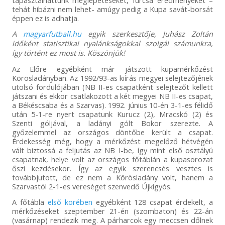
tapasztalhattunk meglepetéseket, furcsa eredményeket –
tehát hibázni nem lehet- amúgy pedig a Kupa savát-borsát
éppen ez is adhatja.
A
magyarfutball.hu
egyik szerkesztője, Juhász Zoltán
időként statisztikai nyalánkságokkal szolgál számunkra,
így történt ez most is. Köszönjük!
Az Előre egyébként már játszott kupamérkőzést
Körösladányban. Az 1992/93-as kiírás megyei selejtezőjének
utolsó fordulójában (NB II-es csapatként selejtezőt kellett
játszani és ekkor csatlakozott a két megyei NB II-es csapat,
a Békéscsaba és a Szarvas). 1992. június 10-én 3-1-es félidő
után 5-1-re nyert csapatunk Kurucz (2), Mracskó (2) és
Szenti góljával, a ladányi gólt Bokor szerezte. A
győzelemmel az országos döntőbe került a csapat.
Érdekesség még, hogy a mérkőzést megelőző hétvégén
vált biztossá a feljutás az NB I-be, így mint első osztályú
csapatnak, helye volt az országos főtáblán a kupasorozat
őszi kezdésekor. Így az egyik szerencsés vesztes is
továbbjutott, de ez nem a Körösladány volt, hanem a
Szarvastól 2-1-es vereséget szenvedő Újkígyós.
A főtábla
első körében
egyébként 128 csapat érdekelt, a
mérkőzéseket szeptember 21-én (szombaton) és 22-án
(vasárnap) rendezik meg. A párharcok egy meccsen dőlnek