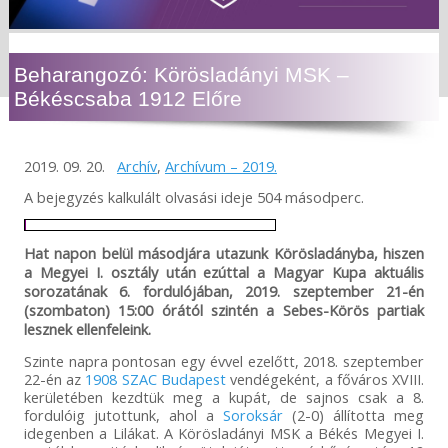
Beharangozó: Körösladányi MSK –
Békéscsaba 1912 Előre
2019. 09. 20.
Archív
,
Archívum – 2019.
A bejegyzés kalkulált olvasási ideje 504 másodperc.
Hat napon belül másodjára utazunk Körösladányba, hiszen
a Megyei I. osztály után ezúttal a Magyar Kupa aktuális
sorozatának 6. fordulójában, 2019. szeptember 21-én
(szombaton) 15:00 órától szintén a Sebes-Körös partiak
lesznek ellenfeleink.
Szinte napra pontosan egy évvel ezelőtt, 2018. szeptember
22-én az
1908 SZAC Budapest
vendégeként, a főváros XVIII.
kerületében kezdtük meg a kupát, de sajnos csak a 8.
fordulóig jutottunk, ahol a
Soroksár
(2-0) állította meg
idegenben a Lilákat. A Körösladányi MSK a Békés Megyei I.