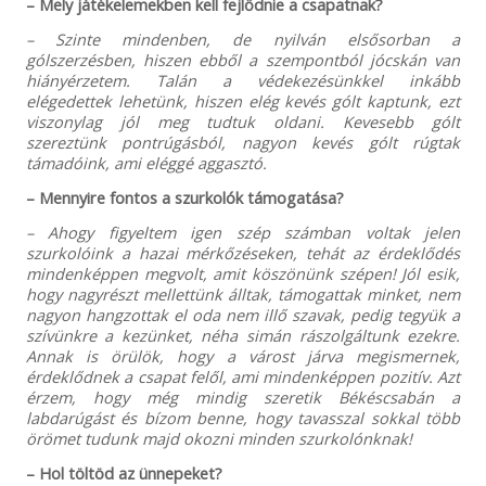
– Mely játékelemekben kell fejlődnie a csapatnak?
– Szinte mindenben, de nyilván elsősorban a
gólszerzésben, hiszen ebből a szempontból jócskán van
hiányérzetem. Talán a védekezésünkkel inkább
elégedettek lehetünk, hiszen elég kevés gólt kaptunk, ezt
viszonylag jól meg tudtuk oldani. Kevesebb gólt
szereztünk pontrúgásból, nagyon kevés gólt rúgtak
támadóink, ami eléggé aggasztó.
– Mennyire fontos a szurkolók támogatása?
– Ahogy figyeltem igen szép számban voltak jelen
szurkolóink a hazai mérkőzéseken, tehát az érdeklődés
mindenképpen megvolt, amit köszönünk szépen! Jól esik,
hogy nagyrészt mellettünk álltak, támogattak minket, nem
nagyon hangzottak el oda nem illő szavak, pedig tegyük a
szívünkre a kezünket, néha simán rászolgáltunk ezekre.
Annak is örülök, hogy a várost járva megismernek,
érdeklődnek a csapat felől, ami mindenképpen pozitív. Azt
érzem, hogy még mindig szeretik Békéscsabán a
labdarúgást és bízom benne, hogy tavasszal sokkal több
örömet tudunk majd okozni minden szurkolónknak!
– Hol töltöd az ünnepeket?