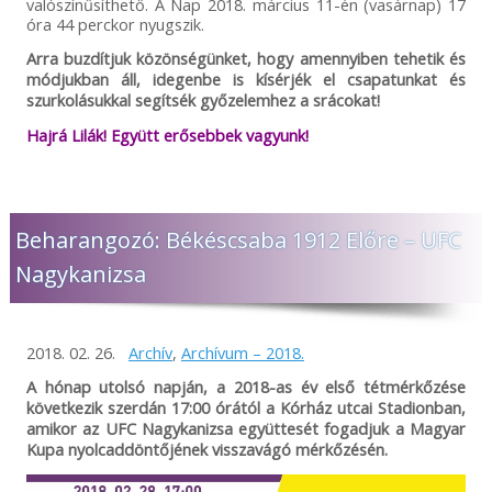
valószínűsíthető. A Nap 2018. március 11-én (vasárnap) 17
óra 44 perckor nyugszik.
Arra buzdítjuk közönségünket, hogy amennyiben tehetik és
módjukban áll, idegenbe is kísérjék el csapatunkat és
szurkolásukkal segítsék győzelemhez a srácokat!
Hajrá Lilák! Együtt erősebbek vagyunk!
Beharangozó: Békéscsaba 1912 Előre – UFC
Nagykanizsa
2018. 02. 26.
Archív
,
Archívum – 2018.
A hónap utolsó napján, a 2018-as év első tétmérkőzése
következik szerdán 17:00 órától a Kórház utcai Stadionban,
amikor az UFC Nagykanizsa együttesét fogadjuk a Magyar
Kupa nyolcaddöntőjének visszavágó mérkőzésén.