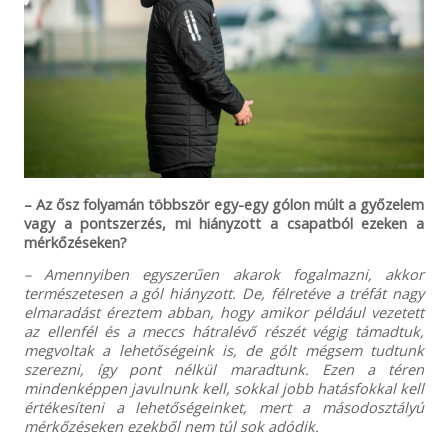
– Az ősz folyamán többször egy-egy gólon múlt a győzelem
vagy a pontszerzés, mi hiányzott a csapatból ezeken a
mérkőzéseken?
– Amennyiben egyszerűen akarok fogalmazni, akkor
természetesen a gól hiányzott. De, félretéve a tréfát nagy
elmaradást éreztem abban, hogy amikor például vezetett
az ellenfél és a meccs hátralévő részét végig támadtuk,
megvoltak a lehetőségeink is, de gólt mégsem tudtunk
szerezni, így pont nélkül maradtunk. Ezen a téren
mindenképpen javulnunk kell, sokkal jobb hatásfokkal kell
értékesíteni a lehetőségeinket, mert a másodosztályú
mérkőzéseken ezekből nem túl sok adódik.