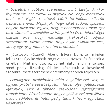
– Szeretnénk jobban szerepelni, mint tavaly. Amikor
feljutottunk, azt tűztük ki magunk elé, hogy maradjunk
bent, ezt végül az utolsó előtti fordulóban sikerült
bebiztosítanunk. Meglátjuk, hogy kiket tudunk igazolni,
nagyon bizakodó vagyok, hogy a bennmaradás miatt egy
picit változott a szemlélet az irányunkba és ez lehetőséget
biztosít arra, hogy minőségi játékosokat tudjunk
szerződtetni. Bízom benne, hogy olyan csapatunk lesz,
amely egy nyugodtabb évet tud produkálni.
A játékosok részéről
Albert István
kiemelte: minden
felkészülés úgy kezdődik, hogy vannak távozók és érkezők a
keretben. Mint mondta, az öt hét alatt mind mentálisan,
mind pedig fizikailag fel kell készülniük a következő
szezonra, mert szeretnének eredményesebben teljesíteni.
– Legnagyobb problémánk talán a góllövéssel volt, ez
ügyben próbál a vezetőség lépni, hiszen olyan játékosokat
igazolunk, akik a támadó szekcióban segítségünkre
tudnak lenni. Bízunk benne, hogy a góllövéssel nem állunk
majd hadilábon és hátul pedig tudunk hozni egy stabil
védekezést.