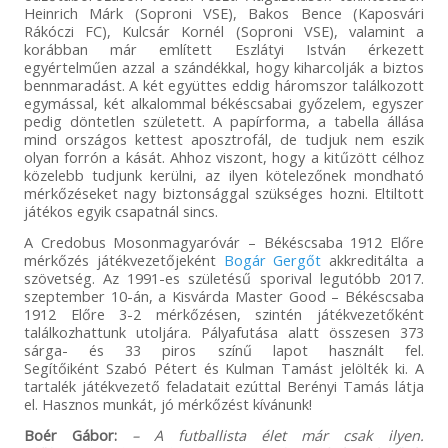
Heinrich Márk (Soproni VSE), Bakos Bence (Kaposvári
Rákóczi FC), Kulcsár Kornél (Soproni VSE), valamint a
korábban már említett Eszlátyi István érkezett
egyértelműen azzal a szándékkal, hogy kiharcolják a biztos
bennmaradást. A két együttes eddig háromszor találkozott
egymással, két alkalommal békéscsabai győzelem, egyszer
pedig döntetlen született. A papírforma, a tabella állása
mind országos kettest aposztrofál, de tudjuk nem eszik
olyan forrón a kását. Ahhoz viszont, hogy a kitűzött célhoz
közelebb tudjunk kerülni, az ilyen kötelezőnek mondható
mérkőzéseket nagy biztonsággal szükséges hozni. Eltiltott
játékos egyik csapatnál sincs.
A Credobus Mosonmagyaróvár – Békéscsaba 1912 Előre
mérkőzés játékvezetőjeként
Bogár Gergőt
akkreditálta a
szövetség. Az 1991-es születésű sporival legutóbb 2017.
szeptember 10-án, a Kisvárda Master Good – Békéscsaba
1912 Előre 3-2 mérkőzésen, szintén játékvezetőként
találkozhattunk utoljára. Pályafutása alatt összesen 373
sárga- és 33 piros színű lapot használt fel.
Segítőiként Szabó Pétert és Kulman Tamást jelölték ki. A
tartalék játékvezető feladatait ezúttal Berényi Tamás látja
el. Hasznos munkát, jó mérkőzést kívánunk!
Boér Gábor:
– A futballista élet már csak ilyen.