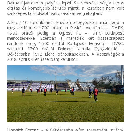
Balmazújvárosban pályára lépni. Szerencsére sárga lapos
eltiltás és komolyabb sérülés miatt, a keretben nem volt
szükséges komolyabb változásokat végrehajtani.
A kupa 10. fordulójának küzdelmei egyébként már kedden
megkezdődnek 17:00 órától a Puskás Akadémia – DVTK,
18:00 órától pedig a Újpest FC – MTK Budapest
mérkőzésekkel. Szerdán a maradék két összecsapást
rendezik meg, 16:00 órától Budapest Honvéd – DVSC,
valamint 17:00 órától Balmaz Kamilla Gyógyfürdő –
Békéscsaba 1912 Előre párosításokban. A visszavágókra
2018. április 4-én (szerdán) kerül sor.
Horváth Ferenc:
– A Békéscsaba ellen szeretnénk győzni,