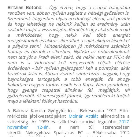
Birtalan Botond:
– Úgy érzem, hogy a csapat hangulata
rendben van, ebben nyilván segített a hétvégi győzelem is.
Szeretnénk idegenben olyan eredményt elérni, ami pozitív
és hogy lehetőleg ne nekünk kelljen az eredmény után
szaladni majd a visszavágón. Reméljük úgy alakulnak majd
a mérkőzések, hogy nekik kell több energiát
mozgósítaniuk és akkor sikerülhet a saját elképzeléseinket
a pályára tenni. Mindenképpen jó mérkőzésre számítok
holnap és bízunk a sikerben. Nyilván az önbizalmuknak
nem tett jót a Fradi elleni zakó, de nekik nem az FTC-t és
nem is a Videotont kell megverniük céljaik elérése
érdekében – bár nyilván gyűjtögetni kell a pontokat, akár
bravúrok árán is. Abban viszont szinte biztos vagyok, hogy
bajnokságra tartogatják a több energiát, de ahogy
hallottam nagyon fontos nekik is a Kupa. Nem gondolom,
hogy gyenge csapattal állnának fel, meglátjuk. Mi
győzelemből, ők vereségből jönnek, így remélem ki tudjuk
majd a lélektani fölényt használni.
A Balmaz Kamilla Gyógyfürdő – Békéscsaba 1912 Előre
mérkőzés játékvezetőjeként
Molnár Attilát
akkreditálta a
szövetség. Az 1989-es születésű sporival legutóbb
2017.
november 12-én
, a nem túl szerencsésen
sikerült Nyíregyháza Spartacus FC – Békéscsaba 1912