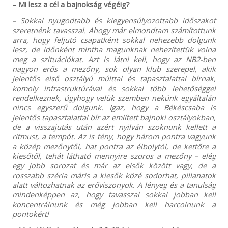
– Mi lesz a cél a bajnokság végéig?
– Sokkal nyugodtabb és kiegyensúlyozottabb időszakot
szeretnénk tavasszal. Ahogy már elmondtam számítottunk
arra, hogy feljutó csapatként sokkal nehezebb dolgunk
lesz, de időnként mintha magunknak nehezítettük volna
meg a szituációkat. Azt is látni kell, hogy az NB2-ben
nagyon erős a mezőny, sok olyan klub szerepel, akik
jelentős első osztályú múlttal és tapasztalattal bírnak,
komoly infrastruktúrával és sokkal több lehetőséggel
rendelkeznek, úgyhogy velük szemben nekünk egyáltalán
nincs egyszerű dolgunk. Igaz, hogy a Békéscsaba is
jelentős tapasztalattal bír az említett bajnoki osztályokban,
de a visszajutás után azért nyilván szoknunk kellett a
ritmust, a tempót. Az is tény, hogy három pontra vagyunk
a közép mezőnytől, hat pontra az élbolytól, de kettőre a
kiesőtől, tehát látható mennyire szoros a mezőny – elég
egy jobb sorozat és már az elsők között vagy, de a
rosszabb széria máris a kiesők közé sodorhat, pillanatok
alatt változhatnak az erőviszonyok. A lényeg és a tanulság
mindenképpen az, hogy tavasszal sokkal jobban kell
koncentrálnunk és még jobban kell harcolnunk a
pontokért!