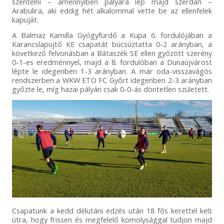
szentelni – amennyiben pályára lép majd szerdán –
Arabulira, aki eddig hét alkalommal vette be az ellenfelek
kapuját.
A Balmaz Kamilla Gyógyfürdő a Kupa 6. fordulójában a
Karancslapujtő KE csapatát búcsúztatta 0-2 arányban, a
következő felvonásban a Bátaszék SE ellen győzött szerény
0-1-es eredménnyel, majd a 8. fordulóban a Dunaújvárost
lépte le idegenben 1-3 arányban. A már oda-visszavágós
rendszerben a WKW ETO FC Győrt idegenben 2-3 arányban
győzte le, míg hazai pályán csak 0-0-ás döntetlen született.
Csapatunk a kedd délutáni edzés után 18 fős kerettel kelt
útra, hogy frissen és megfelelő komolysággal tudjon majd