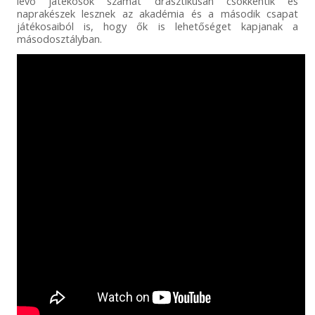
lévő játékosok számát drasztikusan csökkentik és
naprakészek lesznek az akadémia és a második csapat
játékosaiból is, hogy ők is lehetőséget kapjanak a
másodosztályban.