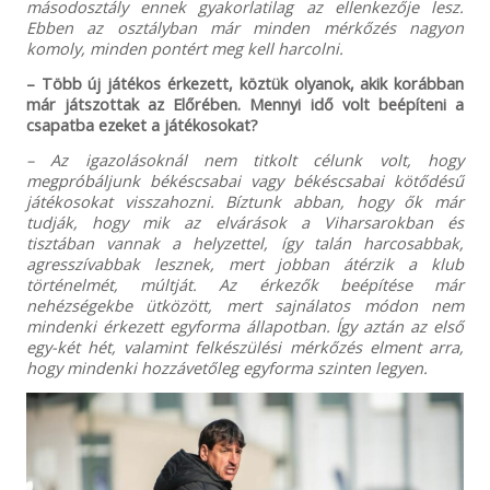
másodosztály ennek gyakorlatilag az ellenkezője lesz.
Ebben az osztályban már minden mérkőzés nagyon
komoly, minden pontért meg kell harcolni.
– Több új játékos érkezett, köztük olyanok, akik korábban
már játszottak az Előrében. Mennyi idő volt beépíteni a
csapatba ezeket a játékosokat?
– Az igazolásoknál nem titkolt célunk volt, hogy
megpróbáljunk békéscsabai vagy békéscsabai kötődésű
játékosokat visszahozni. Bíztunk abban, hogy ők már
tudják, hogy mik az elvárások a Viharsarokban és
tisztában vannak a helyzettel, így talán harcosabbak,
agresszívabbak lesznek, mert jobban átérzik a klub
történelmét, múltját. Az érkezők beépítése már
nehézségekbe ütközött, mert sajnálatos módon nem
mindenki érkezett egyforma állapotban. Így aztán az első
egy-két hét, valamint felkészülési mérkőzés elment arra,
hogy mindenki hozzávetőleg egyforma szinten legyen.