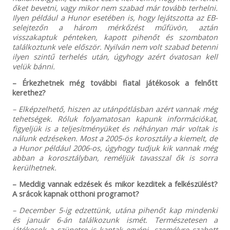
őket bevetni, vagy mikor nem szabad már tovább terhelni.
Ilyen például a Hunor esetében is, hogy lejátszotta az EB-
selejtezőn a három mérkőzést műfüvön, aztán
visszakaptuk pénteken, kapott pihenőt és szombaton
találkoztunk vele először. Nyilván nem volt szabad betenni
ilyen szintű terhelés után, úgyhogy azért óvatosan kell
velük bánni.
– Érkezhetnek még további fiatal játékosok a felnőtt
kerethez?
– Elképzelhető, hiszen az utánpótlásban azért vannak még
tehetségek. Róluk folyamatosan kapunk információkat,
figyeljük is a teljesítményüket és néhányan már voltak is
nálunk edzéseken. Most a 2005-ös korosztály a kiemelt, de
a Hunor például 2006-os, úgyhogy tudjuk kik vannak még
abban a korosztályban, reméljük tavasszal ők is sorra
kerülhetnek.
– Meddig vannak edzések és mikor kezditek a felkészülést?
A srácok kapnak otthoni programot?
– December 5-ig edzettünk, utána pihenőt kap mindenki
és január 6-án találkozunk ismét. Természetesen a
játékosok a szünetre is kaptak egyéni, személyre szabott