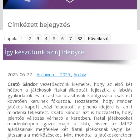
Címkézett bejegyzés
Lapok:
1
2
3
4
5
6
7
32
Következő
Így készülünk az új idényre
2025. 06. 27.
Archívum - 2025.
,
Archív
Csató Sándor
vezetőedzőnk kiemelte, hogy az első két
hétben a játékosok fizikai állapotát fejlesztik, a labdás
gyakorlatok és a taktikai utasítások kidolgozása csak ezt
követően kerülnek fókuszba. Hozzátette, hogy minden
játékos kapott „házi feladatot” a pihenő idejére is, amit
mindenki teljesített. Csató Sándor azt is hozzátette, hogy
jelentős változás várható a keretben. Fiatal játékosokat
mindenképpen igazol majd a klub, hiszen az MLSZ
ajánlásainak megfelelve két fiatal játékosnak végig kell
játszania a mérkőzéseket. Mint mondta: a játékoskeretben