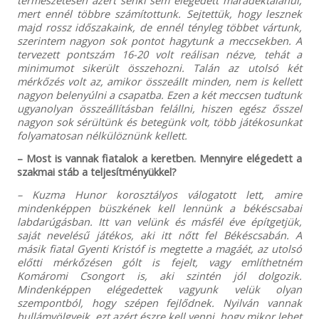
mert ennél többre számítottunk. Sejtettük, hogy lesznek
majd rossz időszakaink, de ennél tényleg többet vártunk,
szerintem nagyon sok pontot hagytunk a meccsekben. A
tervezett pontszám 16-20 volt reálisan nézve, tehát a
minimumot sikerült összehozni. Talán az utolsó két
mérkőzés volt az, amikor összeállt minden, nem is kellett
nagyon belenyúlni a csapatba. Ezen a két meccsen tudtunk
ugyanolyan összeállításban felállni, hiszen egész ősszel
nagyon sok sérültünk és betegünk volt, több játékosunkat
folyamatosan nélkülöznünk kellett.
– Most is vannak fiatalok a keretben. Mennyire elégedett a
szakmai stáb a teljesítményükkel?
– Kuzma Hunor korosztályos válogatott lett, amire
mindenképpen büszkének kell lennünk a békéscsabai
labdarúgásban. Itt van velünk és másfél éve építgetjük,
saját nevelésű játékos, aki itt nőtt fel Békéscsabán. A
másik fiatal Gyenti Kristóf is megtette a magáét, az utolsó
előtti mérkőzésen gólt is fejelt, vagy említhetném
Komáromi Csongort is, aki szintén jól dolgozik.
Mindenképpen elégedettek vagyunk velük olyan
szempontból, hogy szépen fejlődnek. Nyilván vannak
hullámvölgyeik, ezt azért észre kell venni, hogy mikor lehet