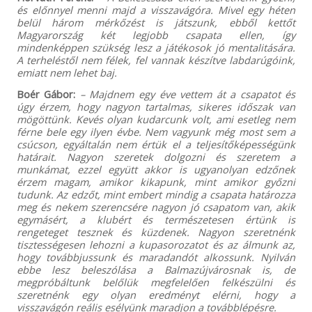
és előnnyel menni majd a visszavágóra. Mivel egy héten
belül három mérkőzést is játszunk, ebből kettőt
Magyarország két legjobb csapata ellen, így
mindenképpen szükség lesz a játékosok jó mentalitására.
A terheléstől nem félek, fel vannak készítve labdarúgóink,
emiatt nem lehet baj.
Boér Gábor:
– Majdnem egy éve vettem át a csapatot és
úgy érzem, hogy nagyon tartalmas, sikeres időszak van
mögöttünk. Kevés olyan kudarcunk volt, ami esetleg nem
férne bele egy ilyen évbe. Nem vagyunk még most sem a
csúcson, egyáltalán nem értük el a teljesítőképességünk
határait. Nagyon szeretek dolgozni és szeretem a
munkámat, ezzel együtt akkor is ugyanolyan edzőnek
érzem magam, amikor kikapunk, mint amikor győzni
tudunk. Az edzőt, mint embert mindig a csapata határozza
meg és nekem szerencsére nagyon jó csapatom van, akik
egymásért, a klubért és természetesen értünk is
rengeteget tesznek és küzdenek. Nagyon szeretnénk
tisztességesen lehozni a kupasorozatot és az álmunk az,
hogy továbbjussunk és maradandót alkossunk. Nyilván
ebbe lesz beleszólása a Balmazújvárosnak is, de
megpróbáltunk belőlük megfelelően felkészülni és
szeretnénk egy olyan eredményt elérni, hogy a
visszavágón reális esélyünk maradjon a továbblépésre.