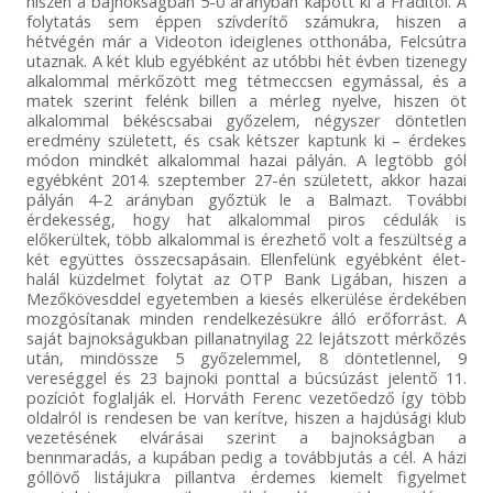
hiszen a bajnokságban 5-0 arányban kapott ki a Fraditól. A
folytatás sem éppen szívderítő számukra, hiszen a
hétvégén már a Videoton ideiglenes otthonába, Felcsútra
utaznak. A két klub egyébként az utóbbi hét évben tizenegy
alkalommal mérkőzött meg tétmeccsen egymással, és a
matek szerint felénk billen a mérleg nyelve, hiszen öt
alkalommal békéscsabai győzelem, négyszer döntetlen
eredmény született, és csak kétszer kaptunk ki – érdekes
módon mindkét alkalommal hazai pályán. A legtöbb gól
egyébként 2014. szeptember 27-én született, akkor hazai
pályán 4-2 arányban győztük le a Balmazt. További
érdekesség, hogy hat alkalommal piros cédulák is
előkerültek, több alkalommal is érezhető volt a feszültség a
két együttes összecsapásain. Ellenfelünk egyébként élet-
halál küzdelmet folytat az OTP Bank Ligában, hiszen a
Mezőkövesddel egyetemben a kiesés elkerülése érdekében
mozgósítanak minden rendelkezésükre álló erőforrást. A
saját bajnokságukban pillanatnyilag 22 lejátszott mérkőzés
után, mindössze 5 győzelemmel, 8 döntetlennel, 9
vereséggel és 23 bajnoki ponttal a búcsúzást jelentő 11.
pozíciót foglalják el. Horváth Ferenc vezetőedző így több
oldalról is rendesen be van kerítve, hiszen a hajdúsági klub
vezetésének elvárásai szerint a bajnokságban a
bennmaradás, a kupában pedig a továbbjutás a cél. A házi
góllövő listájukra pillantva érdemes kiemelt figyelmet