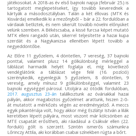
játékosokat. A 2018-as év első bajnoki napja (február 25.) is
tartogatott meglepetéseket, így tovább keverednek a
kártyák a másodosztályban. Talán a két éllovas (MTK és
Kisvárda) emelkedik ki a mezőnyből – bár a 22. fordulóban a
várdaiak betliztek, és nem sikerült tovább növelni előnyüket
velünk szemben. A Békéscsaba, a kissé furcsa képet mutató
MTK elleni rangadó után, sikerrel teljesítette a hazai kupa
szerdát és a Nagykanizsa ellenében lépett tovább a
negyeddöntőbe.
Az Előre 11 győzelem, 4 döntetlen, 7 vereség, 37 bajnoki
ponttal, valamint plusz 14 gólkülönbség mérleggel a
táblázat harmadik helyét foglalja el, míg következő
vendéglátónk a táblázat vége felé (16. pozíció)
szerénykedik, egyenlegük 5 győzelem, 8 döntetlen, 9
vereség, amely mínusz 9 gólkülönbséggel, valamint 23
bajnoki egységgel párosul. Utoljára az ötödik fordulóban,
2017. augusztus 23-án
találkoztunk az óváriakkal hazai
pályán, akkor magabiztos győzelmet arattunk, hiszen 2-0-
át mutatott a mérkőzés végén az eredményjelző. A meccs
egyik pikantériája volt, hogy akkor még Eszlátyi István a lilák
keretében lépett pályára, most viszont már kölcsönben az
MTE csapatát erősítheti, aki ráadásul a Csákvár ellen (22.
forduló) gólt is szerzett. Szintén ismerős számunkra
Lőrinczy Attila, aki korábban csabai színekben rúgta a bőrt.