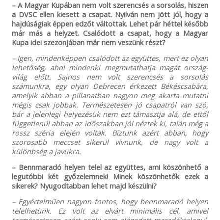
– A Magyar Kupában nem volt szerencsés a sorsolás, hiszen
a DVSC ellen kiesett a csapat. Nyilván nem jött jól, hogy a
hajdúságiak éppen edzőt váltottak. Lehet pár héttel később
már más a helyzet. Csalódott a csapat, hogy a Magyar
Kupa idei szezonjában már nem veszünk részt?
– Igen, mindenképpen csalódott az együttes, mert ez olyan
lehetőség, ahol mindenki megmutathatja magát ország-
világ előtt. Sajnos nem volt szerencsés a sorsolás
számunkra, egy olyan Debrecen érkezett Békéscsabára,
amelyik abban a pillanatban nagyon meg akarta mutatni
mégis csak jobbak. Természetesen jó csapatról van szó,
bár a jelenlegi helyezésük nem ezt támasztja alá, de ettől
függetlenül abban az időszakban jól néztek ki, talán még a
rossz széria elején voltak. Bíztunk azért abban, hogy
szorosabb meccset sikerül vívnunk, de nagy volt a
különbség a javukra.
– Bennmaradó helyen telel az együttes, ami köszönhető a
legutóbbi két győzelemnek! Minek köszönhetők ezek a
sikerek? Nyugodtabban lehet majd készülni?
– Egyértelműen nagyon fontos, hogy bennmaradó helyen
telelhetünk. Ez volt az elvárt minimális cél, amivel
természetesen azért senki sem elégedett maradéktalanul,