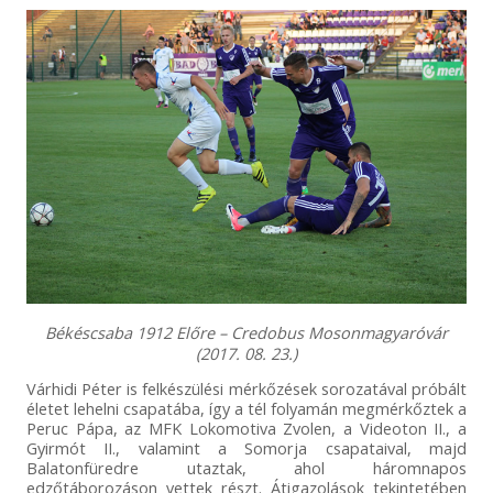
Békéscsaba 1912 Előre – Credobus Mosonmagyaróvár
(2017. 08. 23.)
Várhidi Péter is felkészülési mérkőzések sorozatával próbált
életet lehelni csapatába, így a tél folyamán megmérkőztek a
Peruc Pápa, az MFK Lokomotiva Zvolen, a Videoton II., a
Gyirmót II., valamint a Somorja csapataival, majd
Balatonfüredre utaztak, ahol háromnapos
edzőtáborozáson vettek részt. Átigazolások tekintetében