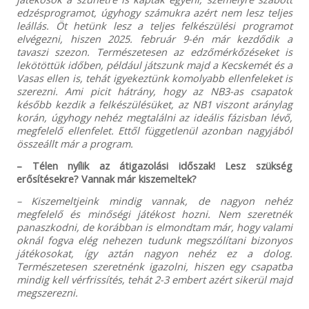
edzésprogramot, úgyhogy számukra azért nem lesz teljes
leállás. Öt hetünk lesz a teljes felkészülési programot
elvégezni, hiszen 2025. február 9-én már kezdődik a
tavaszi szezon. Természetesen az edzőmérkőzéseket is
lekötöttük időben, például játszunk majd a Kecskemét és a
Vasas ellen is, tehát igyekeztünk komolyabb ellenfeleket is
szerezni. Ami picit hátrány, hogy az NB3-as csapatok
később kezdik a felkészülésüket, az NB1 viszont aránylag
korán, úgyhogy nehéz megtalálni az ideális fázisban lévő,
megfelelő ellenfelet. Ettől függetlenül azonban nagyjából
összeállt már a program.
– Télen nyílik az átigazolási időszak! Lesz szükség
erősítésekre? Vannak már kiszemeltek?
– Kiszemeltjeink mindig vannak, de nagyon nehéz
megfelelő és minőségi játékost hozni. Nem szeretnék
panaszkodni, de korábban is elmondtam már, hogy valami
oknál fogva elég nehezen tudunk megszólítani bizonyos
játékosokat, így aztán nagyon nehéz ez a dolog.
Természetesen szeretnénk igazolni, hiszen egy csapatba
mindig kell vérfrissítés, tehát 2-3 embert azért sikerül majd
megszerezni.