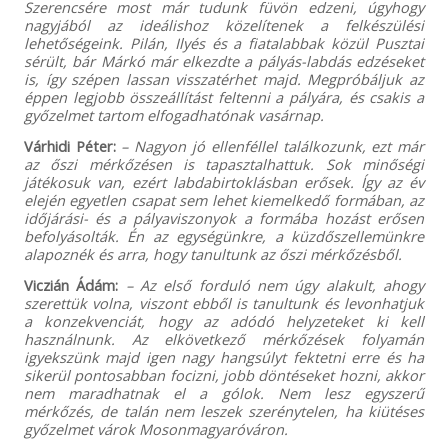
Szerencsére most már tudunk füvön edzeni, úgyhogy
nagyjából az ideálishoz közelítenek a felkészülési
lehetőségeink. Pilán, Ilyés és a fiatalabbak közül Pusztai
sérült, bár Márkó már elkezdte a pályás-labdás edzéseket
is, így szépen lassan visszatérhet majd. Megpróbáljuk az
éppen legjobb összeállítást feltenni a pályára, és csakis a
győzelmet tartom elfogadhatónak vasárnap.
Várhidi Péter:
– Nagyon jó ellenféllel találkozunk, ezt már
az őszi mérkőzésen is tapasztalhattuk. Sok minőségi
játékosuk van, ezért labdabirtoklásban erősek. Így az év
elején egyetlen csapat sem lehet kiemelkedő formában, az
időjárási- és a pályaviszonyok a formába hozást erősen
befolyásolták. Én az egységünkre, a küzdőszellemünkre
alapoznék és arra, hogy tanultunk az őszi mérkőzésből.
Viczián Ádám:
– Az első forduló nem úgy alakult, ahogy
szerettük volna, viszont ebből is tanultunk és levonhatjuk
a konzekvenciát, hogy az adódó helyzeteket ki kell
használnunk. Az elkövetkező mérkőzések folyamán
igyekszünk majd igen nagy hangsúlyt fektetni erre és ha
sikerül pontosabban focizni, jobb döntéseket hozni, akkor
nem maradhatnak el a gólok. Nem lesz egyszerű
mérkőzés, de talán nem leszek szerénytelen, ha kiütéses
győzelmet várok Mosonmagyaróváron.