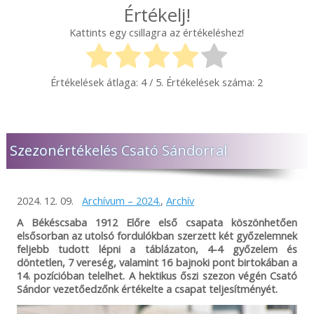
Értékelj!
Kattints egy csillagra az értékeléshez!
Értékelések átlaga:
4
/ 5. Értékelések száma:
2
Szezonértékelés Csató Sándorral
2024. 12. 09.
Archívum – 2024.
,
Archív
A Békéscsaba 1912 Előre első csapata köszönhetően
elsősorban az utolsó fordulókban szerzett két győzelemnek
feljebb tudott lépni a táblázaton, 4-4 győzelem és
döntetlen, 7 vereség, valamint 16 bajnoki pont birtokában a
14. pozícióban telelhet. A hektikus őszi szezon végén Csató
Sándor vezetőedzőnk értékelte a csapat teljesítményét.