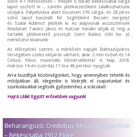
Előre 4-1 mérkőzésen – melyen 6 darab békéscsabai sárga
lapot osztott ki -, szintén játékvezetőként találkozhattunk
utoljára. Pályafutása alatt összesen 376 sárga- és 28 piros
színű lapot használt fel. Segítőiként Becséri Gergelyt
és Szalai Ádámot jelölték ki. Az alapvonali asszisztensek
feladatait Takács János és Kulcsár Katalin látják el, míg a
tartalék játékvezető posztját Szert Balázs tölti be. Jó
mérkőzést kívánunk!
Az előrejelzés szerint, a mérkőzés napján Balmazújváros
térségében szeles időjárás várható, akár 2 mm esővel és 14
Celsius fokos maximális hőmérséklettel. A Nap 2018.
március 14-én (szerda) 17 óra 48 perckor nyugszik.
Arra buzdítjuk közönségünket, hogy amennyiben tehetik és
módjukban áll, idegenbe is kísérjék el csapatunkat és
szurkolásukkal segítsék győzelemhez a srácokat!
Hajrá Lilák! Együtt erősebbek vagyunk!
Beharangozó: Credobus Mosonmagyaróvár
– Békéscsaba 1912 Előre