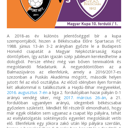
A 2018-as év különös jelentőséggel bír a kupa
szempontjából, hiszen a Békéscsaba Előre Spartacus FC
1988. június 13-án 3-2 arányban győzte le a Budapesti
Honvéd csapatát a Magyar Népköztársaság Kupa
döntőjében, így aztán igazán szép jubileum kerekedhetne a
dologból. Persze ehhez még van bőven tennivalónk és
megoldandó feladatunk. A negyeddöntőben az a
Balmazújváros az ellenfelünk, amely a 2016/2017-es
szezonban a Puskás Akadémia mögött, második helyen
jutott fel az első osztályba. Az előző idényben ilyen formán
két alkalommal is találkoztunk a Hajdú-Bihar megyeiekkel,
2016. augusztus 7-én
a liga 2. fordulójában hazai pályán 0-1
arányú vendég siker, míg
2017. március 26-án
, a 21.
fordulóban ugyanilyen arányú, idegenbeli békéscsabai
győzelem született. Mindkét fél részéről elmondható, hogy
már egyik oldalon sem ugyanaz a csapat lép pályára, tehát
az esélylatolgatás soktényezős egyenlet megoldását vetíti
elő. Ellenfelünk egy jókora zakó után lép pályára szerdán,