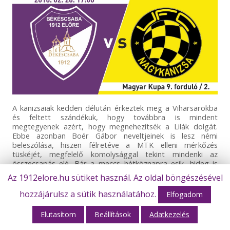
A kanizsaiak kedden délután érkeztek meg a Viharsarokba
és feltett szándékuk, hogy továbbra is mindent
megtegyenek azért, hogy megnehezítsék a Lilák dolgát.
Ebbe azonban Boér Gábor neveltjeinek is lesz némi
beleszólása, hiszen félretéve a MTK elleni mérkőzés
tüskéjét, megfelelő komolysággal tekint mindenki az
összecsapás elé. Bár a meccs hétköznapra esik, hideg is
lesz, így egészen biztosan nem éppen közönségcsalogatók
Az 1912elore.hu sütiket használ. Az oldal böngészésével
a körülmények, mindezektől függetlenül mégiscsak ez az év
első igazi tétmeccse hazai pályán. Így aztán, aki valóban él-
hozzájárulsz a sütik használatához.
Elfogadom
hal a csapatért és szeretné a srácokat élőben látni, annak
érdemes felöltöznie, és holnap munka után a Stadion felé
Elutasítom
Beállítások
Adatkezelés
venni az irányt! Az első mérkőzésen megszerzett kétgólos
előny (1-3) bizakodásra adhat okot, és amennyiben a