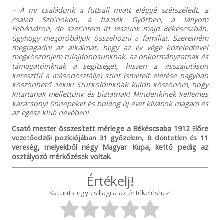
– A mi családunk a futball miatt eléggé szétszéledt, a
család Szolnokon, a fiamék Győrben, a lányom
Fehérváron, de szerintem itt leszünk majd Békéscsabán,
úgyhogy megpróbáljuk összehozni a famíliát. Szeretném
megragadni az alkalmat, hogy az év vége közeledtével
megköszönjem tulajdonosunknak, az önkormányzatnak és
támogatóinknak a segítséget, hiszen a visszajutáson
keresztül a másodosztályú szint ismételt elérése nagyban
köszönhető nekik! Szurkolóinknak külön köszönöm, hogy
kitartanak mellettünk és biztatnak! Mindenkinek kellemes
karácsonyi ünnepeket és boldog új évet kívánok magam és
az egész klub nevében!
Csató mester összesített mérlege a Békéscsaba 1912 Előre
vezetőedzői pozíciójában 31 győzelem, 8 döntetlen és 11
vereség, melyekből négy Magyar Kupa, kettő pedig az
osztályozó mérkőzések voltak.
Értékelj!
Kattints egy csillagra az értékeléshez!