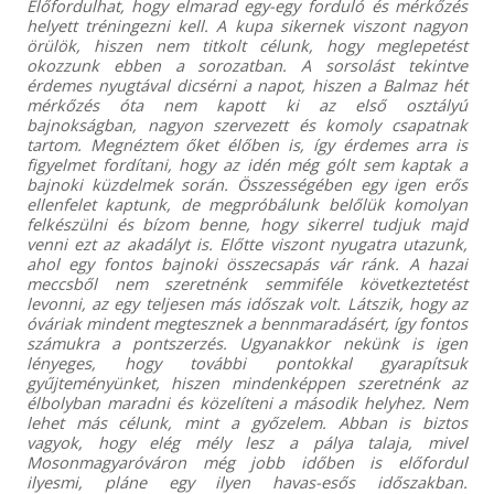
Előfordulhat, hogy elmarad egy-egy forduló és mérkőzés
helyett tréningezni kell. A kupa sikernek viszont nagyon
örülök, hiszen nem titkolt célunk, hogy meglepetést
okozzunk ebben a sorozatban. A sorsolást tekintve
érdemes nyugtával dicsérni a napot, hiszen a Balmaz hét
mérkőzés óta nem kapott ki az első osztályú
bajnokságban, nagyon szervezett és komoly csapatnak
tartom. Megnéztem őket élőben is, így érdemes arra is
figyelmet fordítani, hogy az idén még gólt sem kaptak a
bajnoki küzdelmek során. Összességében egy igen erős
ellenfelet kaptunk, de megpróbálunk belőlük komolyan
felkészülni és bízom benne, hogy sikerrel tudjuk majd
venni ezt az akadályt is. Előtte viszont nyugatra utazunk,
ahol egy fontos bajnoki összecsapás vár ránk. A hazai
meccsből nem szeretnénk semmiféle következtetést
levonni, az egy teljesen más időszak volt. Látszik, hogy az
óváriak mindent megtesznek a bennmaradásért, így fontos
számukra a pontszerzés. Ugyanakkor nekünk is igen
lényeges, hogy további pontokkal gyarapítsuk
gyűjteményünket, hiszen mindenképpen szeretnénk az
élbolyban maradni és közelíteni a második helyhez. Nem
lehet más célunk, mint a győzelem. Abban is biztos
vagyok, hogy elég mély lesz a pálya talaja, mivel
Mosonmagyaróváron még jobb időben is előfordul
ilyesmi, pláne egy ilyen havas-esős időszakban.