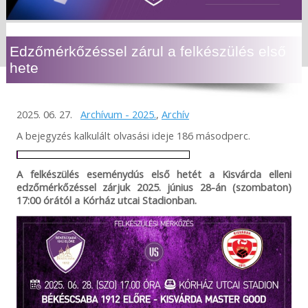
Edzőmérkőzéssel zárul a felkészülés első
hete
2025. 06. 27.
Archívum - 2025.
,
Archív
A bejegyzés kalkulált olvasási ideje 186 másodperc.
A felkészülés eseménydús első hetét a Kisvárda elleni
edzőmérkőzéssel zárjuk 2025. június 28-án (szombaton)
17:00 órától a Kórház utcai Stadionban.