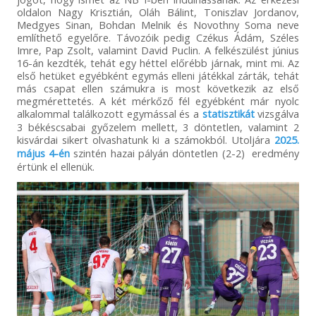
oldalon Nagy Krisztián, Oláh Bálint, Toniszlav Jordanov,
Medgyes Sinan, Bohdan Melnik és Novothny Soma neve
említhető egyelőre. Távozóik pedig Czékus Ádám, Széles
Imre, Pap Zsolt, valamint David Puclin. A felkészülést június
16-án kezdték, tehát egy héttel előrébb járnak, mint mi. Az
első hetüket egyébként egymás elleni játékkal zárták, tehát
más csapat ellen számukra is most következik az első
megmérettetés. A két mérkőző fél egyébként már nyolc
alkalommal találkozott egymással és a
statisztikát
vizsgálva
3 békéscsabai győzelem mellett, 3 döntetlen, valamint 2
kisvárdai sikert olvashatunk ki a számokból. Utoljára
2025.
május 4-én
szintén hazai pályán döntetlen (2-2) eredmény
értünk el ellenük.