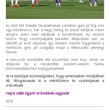
Az első hét fizikális fáradalmaival szemben igen jól fog esni
egy edzőmeccs, bár a nagy meleg és párás időjárás miatt
annyira azért nem ideálisak a körülmények. Az viszont
biztos, hogy centerpályánk parádés állapotban van, az
ellenfél jó erőt képvisel, így minden mástól függetlenül a
mérkőzés igen jól szolgálja majd a felkészülés jelenlegi
fázisát.
A meccsről semmiféle élő közvetítés nem lesz, tehát ne
dőljenek be a mindenféle szedett-vedett, hamis
információkkal bíró bejegyzéseknek.
Arra biztatjuk közönségünket, hogy amennyiben módjukban
áll, látogassanak ki a mérkőzésre és szurkoljanak a
srácoknak!
Hajrá Lilák! Együtt erősebbek vagyunk!
M.B.