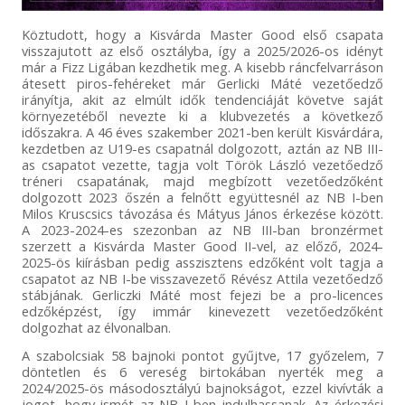
Köztudott, hogy a Kisvárda Master Good első csapata
visszajutott az első osztályba, így a 2025/2026-os idényt
már a Fizz Ligában kezdhetik meg. A kisebb ráncfelvarráson
átesett piros-fehéreket már Gerlicki Máté vezetőedző
irányítja, akit az elmúlt idők tendenciáját követve saját
környezetéből nevezte ki a klubvezetés a következő
időszakra. A 46 éves szakember 2021-ben került Kisvárdára,
kezdetben az U19-es csapatnál dolgozott, aztán az NB III-
as csapatot vezette, tagja volt Török László vezetőedző
tréneri csapatának, majd megbízott vezetőedzőként
dolgozott 2023 őszén a felnőtt együttesnél az NB I-ben
Milos Kruscsics távozása és Mátyus János érkezése között.
A 2023-2024-es szezonban az NB III-ban bronzérmet
szerzett a Kisvárda Master Good II-vel, az előző, 2024-
2025-ös kiírásban pedig asszisztens edzőként volt tagja a
csapatot az NB I-be visszavezető Révész Attila vezetőedző
stábjának. Gerliczki Máté most fejezi be a pro-licences
edzőképzést, így immár kinevezett vezetőedzőként
dolgozhat az élvonalban.
A szabolcsiak 58 bajnoki pontot gyűjtve, 17 győzelem, 7
döntetlen és 6 vereség birtokában nyerték meg a
2024/2025-ös másodosztályú bajnokságot, ezzel kivívták a
jogot, hogy ismét az NB I-ben indulhassanak. Az érkezési