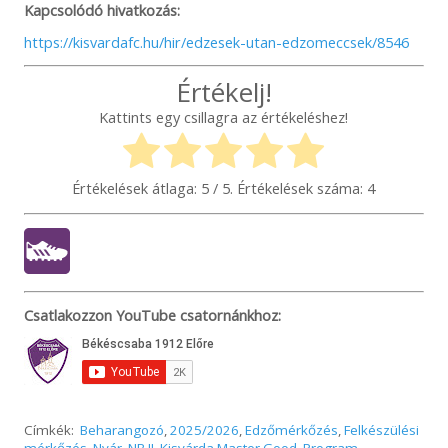
Kapcsolódó hivatkozás:
https://kisvardafc.hu/hir/edzesek-utan-edzomeccsek/8546
Értékelj!
Kattints egy csillagra az értékeléshez!
Értékelések átlaga:
5
/ 5. Értékelések száma:
4
Csatlakozzon YouTube csatornánkhoz:
Címkék:
Beharangozó
,
2025/2026
,
Edzőmérkőzés
,
Felkészülési