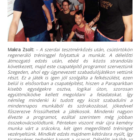
Makra Zsolt:
– A szerdai tesztmérkőzés után, csütörtökön
regeneráló tréninggel folytattuk a munkát. A délelőtti
átmozgató edzés után, ebéd és közös strandolás
következett, majd este csapatépítő programot szerveztünk
Szegeden, ahol egy úgynevezett szabadulójátékon vettünk
részt. Ez a játék is igen jól szolgálta a felkészülést, ezen
belül is elsősorban a csapatépítést, hiszen a Paraparkban
kisebb egységekre osztva, logikai úton, szorosan
együttműködve kellett megoldani a feladatokat. Így
némileg mindenki ki tudott egy kicsit szabadulni a
mindennapos munkából és szórakozással, jókedvvel
fűszerezve frissülhettek a játékosok. Mindenki nagyon
élvezte a programot, ezáltal szerintem még jobban
összekovácsolódtunk. Pénteken viszont már újra kemény
munka várt a srácokra, két igen megerőltető tréninget
vezényeltünk. Mindkét edzés majdnem kétórásra nyúlt, így
tisztességes terhelést kapott a csapat. Délelőtt inkább az