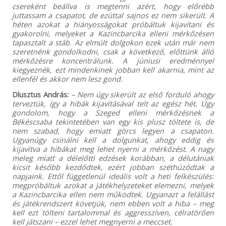
csereként beállva is megtenni azért, hogy előrébb
juttassam a csapatot, de ezúttal sajnos ez nem sikerült. A
héten azokat a hiányosságokat próbáltuk kijavítani és
gyakorolni, melyeket a Kazincbarcika elleni mérkőzésen
tapasztalt a stáb. Az elmúlt dolgokon ezek után már nem
szeretnénk gondolkodni, csak a következő, előttünk álló
mérkőzésre koncentrálunk. A júniusi eredménnyel
kiegyeznék, ezt mindenkinek jobban kell akarnia, mint az
ellenfél és akkor nem lesz gond.
Dlusztus András:
– Nem úgy sikerült az első forduló ahogy
terveztük, így a hibák kijavításával telt az egész hét. Úgy
gondolom, hogy a Szeged elleni mérkőzésnek a
Békéscsaba tekintetében van egy kis plusz töltete is, de
nem szabad, hogy emiatt görcs legyen a csapaton.
Ugyanúgy csinálni kell a dolgunkat, ahogy eddig és
kijavítva a hibákat meg lehet nyerni a mérkőzést. A nagy
meleg miatt a délelőtti edzések korábban, a délutániak
kicsit később kezdődtek, ezért jobban széthúzódtak a
napjaink. Ettől függetlenül ideális volt a heti felkészülés:
megpróbáltuk azokat a játékhelyzeteket elemezni, melyek
a Kazincbarcika ellen nem működtek. Ugyanazt a felállást
és játékrendszert követjük, nem ebben volt a hiba – meg
kell ezt tölteni tartalommal és aggresszíven, célratörően
kell játszani – ezzel lehet megnyerni a meccset.