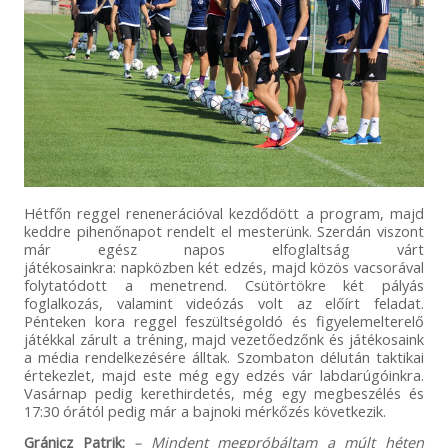
Hétfőn reggel renenerációval kezdődött a program, majd
keddre pihenőnapot rendelt el mesterünk. Szerdán viszont
már egész napos elfoglaltság várt
játékosainkra: napközben két edzés, majd közös vacsorával
folytatódott a menetrend. Csütörtökre két pályás
foglalkozás, valamint videózás volt az előírt feladat.
Pénteken kora reggel feszültségoldó és figyelemelterelő
játékkal zárult a tréning, majd vezetőedzőnk és játékosaink
a média rendelkezésére álltak. Szombaton délután taktikai
értekezlet, majd este még egy edzés vár labdarúgóinkra.
Vasárnap pedig kerethirdetés, még egy megbeszélés és
17:30 órától pedig már a bajnoki mérkőzés következik.
Gránicz Patrik:
– Mindent megpróbáltam a múlt héten