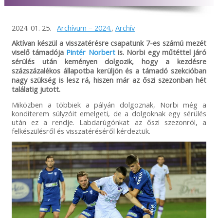
2024. 01. 25.
Archívum – 2024.
,
Archív
Aktívan készül a visszatérésre csapatunk 7-es számú mezét
viselő támadója
Pintér Norbert
is. Norbi egy műtéttel járó
sérülés után keményen dolgozik, hogy a kezdésre
százszázalékos állapotba kerüljön és a támadó szekcióban
nagy szükség is lesz rá, hiszen már az őszi szezonban hét
találatig jutott.
Miközben a többiek a pályán dolgoznak, Norbi még a
konditerem súlyzóit emelgeti, de a dolgoknak egy sérülés
után ez a rendje. Labdarúgónkat az őszi szezonról, a
felkészülésről és visszatéréséről kérdeztük.