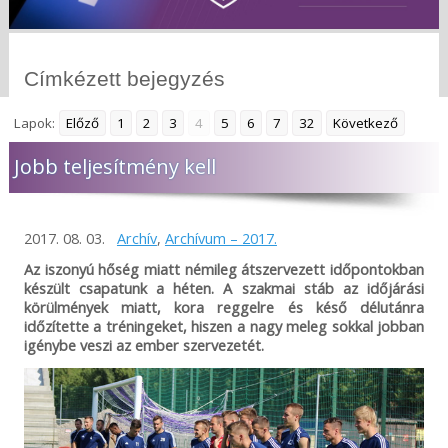
Címkézett bejegyzés
Lapok:
Előző
1
2
3
4
5
6
7
32
Következő
Jobb teljesítmény kell
2017. 08. 03.
Archív
,
Archívum – 2017.
Az iszonyú hőség miatt némileg átszervezett időpontokban
készült csapatunk a héten. A szakmai stáb az időjárási
körülmények miatt, kora reggelre és késő délutánra
időzítette a tréningeket, hiszen a nagy meleg sokkal jobban
igénybe veszi az ember szervezetét.