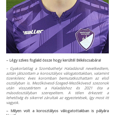
– Légy szíves foglald össze hogy kerültél Békéscsabára!
– Gyakorlatilag a Szombathelyi Haladásnál nevelkedtem,
aztán játszottam a korosztályos válogatottakban, valamint
tizenkilenc éves koromban bemutatkozhattam az első
osztályban is. Mezőkövesd-Szeged-Mezőkövesd szezonok
után visszatértem a Haladáshoz és 2021 óta a
másodosztályban szerepeltem. A télen érkezett a
lehetőség és sikerrel zárultak az egyeztetések, így most itt
vagyok.
– Milyen volt a korosztályos válogatottakban is pályára