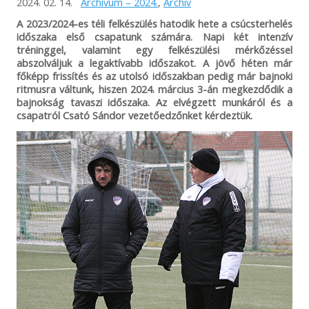
2024. 02. 14.
Archívum – 2024.
,
Archív
A 2023/2024-es téli felkészülés hatodik hete a csúcsterhelés
időszaka első csapatunk számára. Napi két intenzív
tréninggel, valamint egy felkészülési mérkőzéssel
abszolváljuk a legaktívabb időszakot. A jövő héten már
főképp frissítés és az utolsó időszakban pedig már bajnoki
ritmusra váltunk, hiszen 2024. március 3-án megkezdődik a
bajnokság tavaszi időszaka. Az elvégzett munkáról és a
csapatról Csató Sándor vezetőedzőnket kérdeztük.