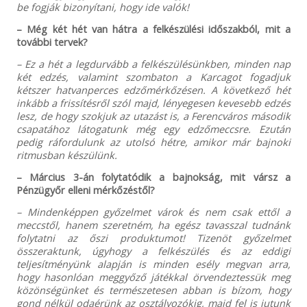
be fogják bizonyítani, hogy ide valók!
– Még két hét van hátra a felkészülési időszakból, mit a
további tervek?
– Ez a hét a legdurvább a felkészülésünkben, minden nap
két edzés, valamint szombaton a Karcagot fogadjuk
kétszer hatvanperces edzőmérkőzésen. A következő hét
inkább a frissítésről szól majd, lényegesen kevesebb edzés
lesz, de hogy szokjuk az utazást is, a Ferencváros második
csapatához látogatunk még egy edzőmeccsre. Ezután
pedig ráfordulunk az utolsó hétre, amikor már bajnoki
ritmusban készülünk.
– Március 3-án folytatódik a bajnokság, mit vársz a
Pénzügyőr elleni mérkőzéstől?
– Mindenképpen győzelmet várok és nem csak ettől a
meccstől, hanem szeretném, ha egész tavasszal tudnánk
folytatni az őszi produktumot! Tizenöt győzelmet
összeraktunk, úgyhogy a felkészülés és az eddigi
teljesítményünk alapján is minden esély megvan arra,
hogy hasonlóan meggyőző játékkal örvendeztessük meg
közönségünket és természetesen abban is bízom, hogy
gond nélkül odaérünk az osztályozókig, majd fel is jutunk