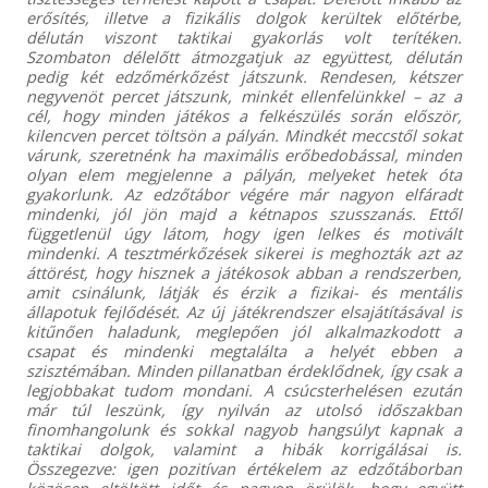
erősítés, illetve a fizikális dolgok kerültek előtérbe,
délután viszont taktikai gyakorlás volt terítéken.
Szombaton délelőtt átmozgatjuk az együttest, délután
pedig két edzőmérkőzést játszunk. Rendesen, kétszer
negyvenöt percet játszunk, minkét ellenfelünkkel – az a
cél, hogy minden játékos a felkészülés során először,
kilencven percet töltsön a pályán. Mindkét meccstől sokat
várunk, szeretnénk ha maximális erőbedobással, minden
olyan elem megjelenne a pályán, melyeket hetek óta
gyakorlunk. Az edzőtábor végére már nagyon elfáradt
mindenki, jól jön majd a kétnapos szusszanás. Ettől
függetlenül úgy látom, hogy igen lelkes és motivált
mindenki. A tesztmérkőzések sikerei is meghozták azt az
áttörést, hogy hisznek a játékosok abban a rendszerben,
amit csinálunk, látják és érzik a fizikai- és mentális
állapotuk fejlődését. Az új játékrendszer elsajátításával is
kitűnően haladunk, meglepően jól alkalmazkodott a
csapat és mindenki megtalálta a helyét ebben a
szisztémában. Minden pillanatban érdeklődnek, így csak a
legjobbakat tudom mondani. A csúcsterhelésen ezután
már túl leszünk, így nyilván az utolsó időszakban
finomhangolunk és sokkal nagyob hangsúlyt kapnak a
taktikai dolgok, valamint a hibák korrigálásai is.
Összegezve: igen pozitívan értékelem az edzőtáborban