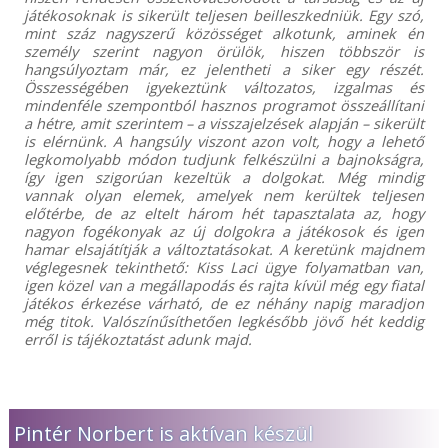
játékosoknak is sikerült teljesen beilleszkedniük. Egy szó,
mint száz nagyszerű közösséget alkotunk, aminek én
személy szerint nagyon örülök, hiszen többször is
hangsúlyoztam már, ez jelentheti a siker egy részét.
Összességében igyekeztünk változatos, izgalmas és
mindenféle szempontból hasznos programot összeállítani
a hétre, amit szerintem – a visszajelzések alapján – sikerült
is elérnünk. A hangsúly viszont azon volt, hogy a lehető
legkomolyabb módon tudjunk felkészülni a bajnokságra,
így igen szigorúan kezeltük a dolgokat. Még mindig
vannak olyan elemek, amelyek nem kerültek teljesen
előtérbe, de az eltelt három hét tapasztalata az, hogy
nagyon fogékonyak az új dolgokra a játékosok és igen
hamar elsajátítják a változtatásokat. A keretünk majdnem
véglegesnek tekinthető: Kiss Laci ügye folyamatban van,
igen közel van a megállapodás és rajta kívül még egy fiatal
játékos érkezése várható, de ez néhány napig maradjon
még titok. Valószínűsíthetően legkésőbb jövő hét keddig
erről is tájékoztatást adunk majd.
Pintér Norbert is aktívan készül