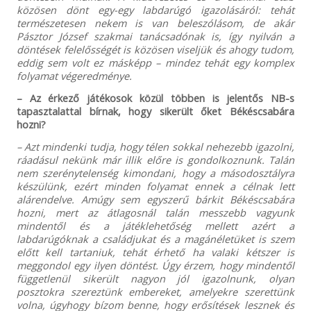
közösen dönt egy-egy labdarúgó igazolásáról: tehát
természetesen nekem is van beleszólásom, de akár
Pásztor József szakmai tanácsadónak is, így nyilván a
döntések felelősségét is közösen viseljük és ahogy tudom,
eddig sem volt ez másképp – mindez tehát egy komplex
folyamat végeredménye.
– Az érkező játékosok közül többen is jelentős NB-s
tapasztalattal bírnak, hogy sikerült őket Békéscsabára
hozni?
– Azt mindenki tudja, hogy télen sokkal nehezebb igazolni,
ráadásul nekünk már illik előre is gondolkoznunk. Talán
nem szerénytelenség kimondani, hogy a másodosztályra
készülünk, ezért minden folyamat ennek a célnak lett
alárendelve. Amúgy sem egyszerű bárkit Békéscsabára
hozni, mert az átlagosnál talán messzebb vagyunk
mindentől és a játéklehetőség mellett azért a
labdarúgóknak a családjukat és a magánéletüket is szem
előtt kell tartaniuk, tehát érhető ha valaki kétszer is
meggondol egy ilyen döntést. Úgy érzem, hogy mindentől
függetlenül sikerült nagyon jól igazolnunk, olyan
posztokra szereztünk embereket, amelyekre szerettünk
volna, úgyhogy bízom benne, hogy erősítések lesznek és