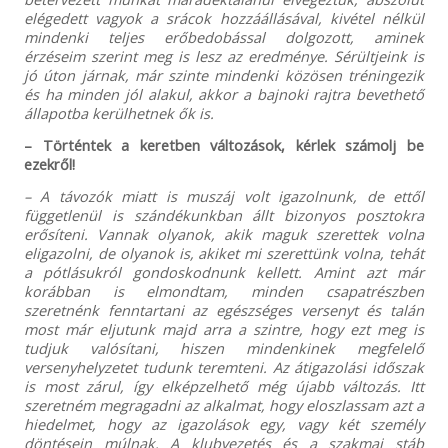
elégedett vagyok a srácok hozzáállásával, kivétel nélkül
mindenki teljes erőbedobással dolgozott, aminek
érzéseim szerint meg is lesz az eredménye. Sérültjeink is
jó úton járnak, már szinte mindenki közösen tréningezik
és ha minden jól alakul, akkor a bajnoki rajtra bevethető
állapotba kerülhetnek ők is.
– Történtek a keretben változások, kérlek számolj be
ezekről!
– A távozók miatt is muszáj volt igazolnunk, de ettől
függetlenül is szándékunkban állt bizonyos posztokra
erősíteni. Vannak olyanok, akik maguk szerettek volna
eligazolni, de olyanok is, akiket mi szerettünk volna, tehát
a pótlásukról gondoskodnunk kellett. Amint azt már
korábban is elmondtam, minden csapatrészben
szeretnénk fenntartani az egészséges versenyt és talán
most már eljutunk majd arra a szintre, hogy ezt meg is
tudjuk valósítani, hiszen mindenkinek megfelelő
versenyhelyzetet tudunk teremteni. Az átigazolási időszak
is most zárul, így elképzelhető még újabb változás. Itt
szeretném megragadni az alkalmat, hogy eloszlassam azt a
hiedelmet, hogy az igazolások egy, vagy két személy
döntésein múlnak. A klubvezetés és a szakmai stáb