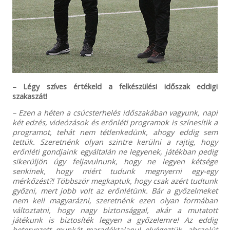
– Légy szíves értékeld a felkészülési időszak eddigi
szakaszát!
– Ezen a héten a csúcsterhelés időszakában vagyunk, napi
két edzés, videózások és erőnléti programok is színesítik a
programot, tehát nem tétlenkedünk, ahogy eddig sem
tettük. Szeretnénk olyan szintre kerülni a rajtig, hogy
erőnléti gondjaink egyáltalán ne legyenek, játékban pedig
sikerüljön úgy feljavulnunk, hogy ne legyen kétsége
senkinek, hogy miért tudunk megnyerni egy-egy
mérkőzést?! Többször megkaptuk, hogy csak azért tudtunk
győzni, mert jobb volt az erőnlétünk. Bár a győzelmeket
nem kell magyarázni, szeretnénk ezen olyan formában
változtatni, hogy nagy biztonsággal, akár a mutatott
játékunk is biztosíték legyen a győzelemre! Az eddig
betervezett munkát maradéktalanul elvégeztük, abszolút