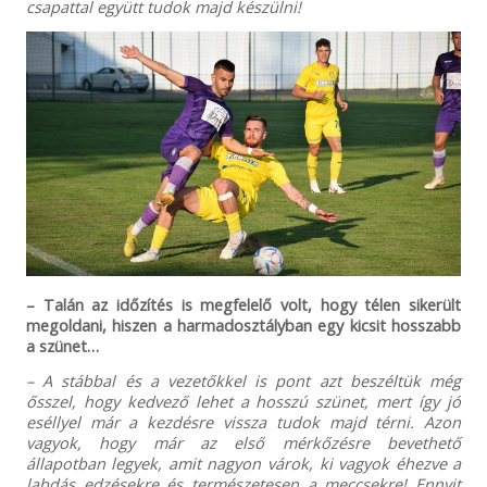
csapattal együtt tudok majd készülni!
– Talán az időzítés is megfelelő volt, hogy télen sikerült
megoldani, hiszen a harmadosztályban egy kicsit hosszabb
a szünet…
– A stábbal és a vezetőkkel is pont azt beszéltük még
ősszel, hogy kedvező lehet a hosszú szünet, mert így jó
eséllyel már a kezdésre vissza tudok majd térni. Azon
vagyok, hogy már az első mérkőzésre bevethető
állapotban legyek, amit nagyon várok, ki vagyok éhezve a
labdás edzésekre és természetesen a meccsekre! Ennyit