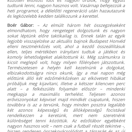
közösen eltöltött időt és nagyon örülök, hogy együtt
tudtunk lenni, nagyon hasznos volt. Vasárnap befejezzük a
heti programot, a délelőtti regeneráció után hazautazunk
és legközelebb kedden találkozunk a kerettel.
Boér Gábor:
– Az elmúlt három hét összegzéseként
elmondhatom, hogy rengeteget dolgoztunk és nagyon
sokat léptünk előre taktikailag is. Ennek talán az egyik
legjobb visszajelzése az aktuális bajnok Budapest Honvéd
elleni tesztmérkőzés volt, ahol a kezdő összeállításuk
ellen, teljes mértékben irányítani tudtuk a játékot és
komoly lehetőségeket alakítottunk ki. Még számunkra is
kicsit meglepő volt, hogy milyen főlényben játszottunk.
Természetesen a helyén kell kezelnünk a dolgokat,
elbizakodottságra nincs okunk, így a mai napon még
előttünk álló két edzőmérkőzésen az elkövetett hibákat
próbáljuk meg kijavítani, illetve a kétszer kilencven perc
alatt – a felkészülés folyamán először – mindenki
megkapja a maximális terhelést. Teljesen azonos
erőviszonyokat képvisel majd mindkét csapatunk, hiszen
továbbra is az a tervünk, hogy minden posztra legalább
két azonos képességű és állóképességű focistával
rendelkezzen a keretünk, mert nem szeretnénk
különbséget tenni közöttük. Az edzőtábor egyébként
nagyon hasznos volt – nem csak a futball részét tekintve -,
hiszen rendesen összekovácsolódott a társaság és az új