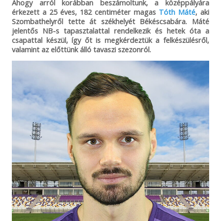
Ahogy arról korábban beszámoltunk, a középpályára
érkezett a 25 éves, 182 centiméter magas
Tóth Máté
, aki
Szombathelyről tette át székhelyét Békéscsabára. Máté
jelentős NB-s tapasztalattal rendelkezik és hetek óta a
csapattal készül, így őt is megkérdeztük a felkészülésről,
valamint az előttünk álló tavaszi szezonról.