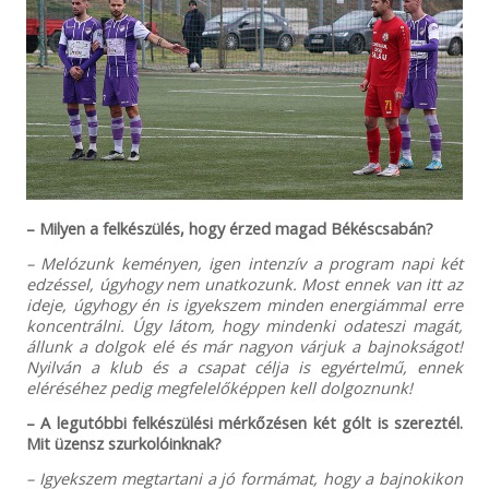
– Milyen a felkészülés, hogy érzed magad Békéscsabán?
– Melózunk keményen, igen intenzív a program napi két
edzéssel, úgyhogy nem unatkozunk. Most ennek van itt az
ideje, úgyhogy én is igyekszem minden energiámmal erre
koncentrálni. Úgy látom, hogy mindenki odateszi magát,
állunk a dolgok elé és már nagyon várjuk a bajnokságot!
Nyilván a klub és a csapat célja is egyértelmű, ennek
eléréséhez pedig megfelelőképpen kell dolgoznunk!
– A legutóbbi felkészülési mérkőzésen két gólt is szereztél.
Mit üzensz szurkolóinknak?
– Igyekszem megtartani a jó formámat, hogy a bajnokikon