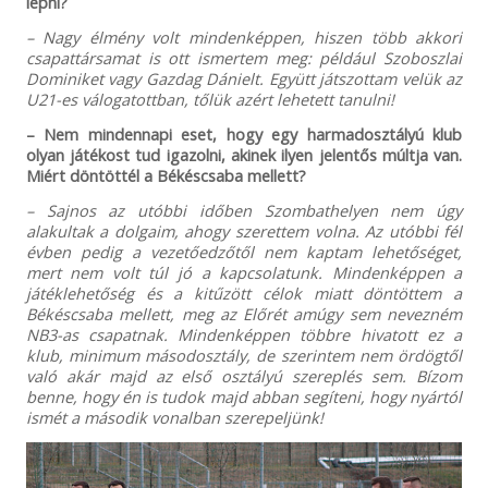
lépni?
– Nagy élmény volt mindenképpen, hiszen több akkori
csapattársamat is ott ismertem meg: például Szoboszlai
Dominiket vagy Gazdag Dánielt. Együtt játszottam velük az
U21-es válogatottban, tőlük azért lehetett tanulni!
– Nem mindennapi eset, hogy egy harmadosztályú klub
olyan játékost tud igazolni, akinek ilyen jelentős múltja van.
Miért döntöttél a Békéscsaba mellett?
– Sajnos az utóbbi időben Szombathelyen nem úgy
alakultak a dolgaim, ahogy szerettem volna. Az utóbbi fél
évben pedig a vezetőedzőtől nem kaptam lehetőséget,
mert nem volt túl jó a kapcsolatunk. Mindenképpen a
játéklehetőség és a kitűzött célok miatt döntöttem a
Békéscsaba mellett, meg az Előrét amúgy sem nevezném
NB3-as csapatnak. Mindenképpen többre hivatott ez a
klub, minimum másodosztály, de szerintem nem ördögtől
való akár majd az első osztályú szereplés sem. Bízom
benne, hogy én is tudok majd abban segíteni, hogy nyártól
ismét a második vonalban szerepeljünk!