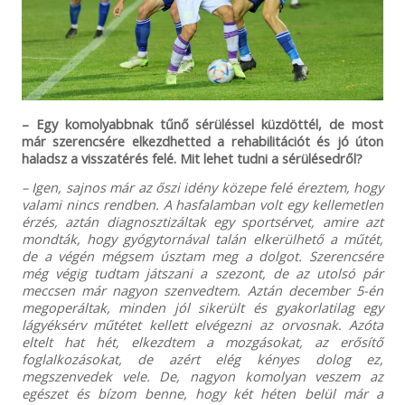
– Egy komolyabbnak tűnő sérüléssel küzdöttél, de most
már szerencsére elkezdhetted a rehabilitációt és jó úton
haladsz a visszatérés felé. Mit lehet tudni a sérülésedről?
– Igen, sajnos már az őszi idény közepe felé éreztem, hogy
valami nincs rendben. A hasfalamban volt egy kellemetlen
érzés, aztán diagnosztizáltak egy sportsérvet, amire azt
mondták, hogy gyógytornával talán elkerülhető a műtét,
de a végén mégsem úsztam meg a dolgot. Szerencsére
még végig tudtam játszani a szezont, de az utolsó pár
meccsen már nagyon szenvedtem. Aztán december 5-én
megoperáltak, minden jól sikerült és gyakorlatilag egy
lágyéksérv műtétet kellett elvégezni az orvosnak. Azóta
eltelt hat hét, elkezdtem a mozgásokat, az erősítő
foglalkozásokat, de azért elég kényes dolog ez,
megszenvedek vele. De, nagyon komolyan veszem az
egészet és bízom benne, hogy két héten belül már a