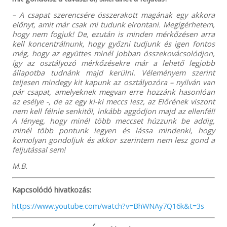
– A csapat szerencsére összerakott magának egy akkora
előnyt, amit már csak mi tudunk elrontani. Megígérhetem,
hogy nem fogjuk! De, ezután is minden mérkőzésen arra
kell koncentrálnunk, hogy győzni tudjunk és igen fontos
még, hogy az együttes minél jobban összekovácsolódjon,
így az osztályozó mérkőzésekre már a lehető legjobb
állapotba tudnánk majd kerülni. Véleményem szerint
teljesen mindegy kit kapunk az osztályozóra – nyilván van
pár csapat, amelyeknek megvan erre hozzánk hasonlóan
az esélye -, de az egy ki-ki meccs lesz, az Előrének viszont
nem kell félnie senkitől, inkább aggódjon majd az ellenfél!
A lényeg, hogy minél több meccset húzzunk be addig,
minél több pontunk legyen és lássa mindenki, hogy
komolyan gondoljuk és akkor szerintem nem lesz gond a
feljutással sem!
M.B.
Kapcsolódó hivatkozás:
https://www.youtube.com/watch?v=BhWNAy7Q16k&t=3s