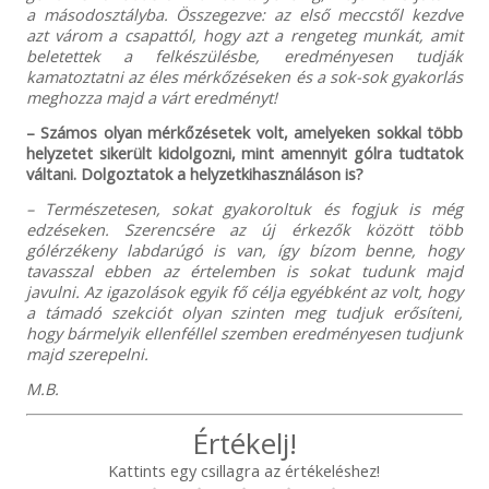
a másodosztályba. Összegezve: az első meccstől kezdve
azt várom a csapattól, hogy azt a rengeteg munkát, amit
beletettek a felkészülésbe, eredményesen tudják
kamatoztatni az éles mérkőzéseken és a sok-sok gyakorlás
meghozza majd a várt eredményt!
– Számos olyan mérkőzésetek volt, amelyeken sokkal több
helyzetet sikerült kidolgozni, mint amennyit gólra tudtatok
váltani. Dolgoztatok a helyzetkihasználáson is?
– Természetesen, sokat gyakoroltuk és fogjuk is még
edzéseken. Szerencsére az új érkezők között több
gólérzékeny labdarúgó is van, így bízom benne, hogy
tavasszal ebben az értelemben is sokat tudunk majd
javulni. Az igazolások egyik fő célja egyébként az volt, hogy
a támadó szekciót olyan szinten meg tudjuk erősíteni,
hogy bármelyik ellenféllel szemben eredményesen tudjunk
majd szerepelni.
M.B.
Értékelj!
Kattints egy csillagra az értékeléshez!