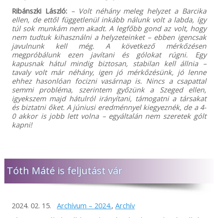
Ribánszki László:
– Volt néhány meleg helyzet a Barcika
ellen, de ettől függetlenül inkább nálunk volt a labda, így
túl sok munkám nem akadt. A legfőbb gond az volt, hogy
nem tudtuk kihasználni a helyzeteinket – ebben igencsak
javulnunk kell még. A következő mérkőzésen
megpróbálunk ezen javítani és gólokat rúgni. Egy
kapusnak hátul mindig biztosan, stabilan kell állnia –
tavaly volt már néhány, igen jó mérkőzésünk, jó lenne
ehhez hasonlóan focizni vasárnap is. Nincs a csapattal
semmi probléma, szerintem győzünk a Szeged ellen,
igyekszem majd hátulról irányítani, támogatni a társakat
és biztatni őket. A júniusi eredménnyel kiegyeznék, de a 4-
0 akkor is jobb lett volna – egyáltalán nem szeretek gólt
kapni!
Tóth Máté is feljutást vár
2024. 02. 15.
Archívum – 2024.
,
Archív