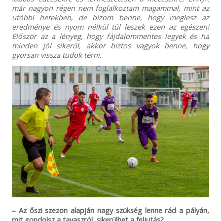
már nagyon régen nem foglalkoztam magammal, mint az
utóbbi hetekben, de bízom benne, hogy meglesz az
eredménye és nyom nélkül túl leszek ezen az egészen!
Először az a lényeg, hogy fájdalommentes legyek és ha
minden jól sikerül, akkor biztos vagyok benne, hogy
gyorsan vissza tudok térni.
– Az őszi szezon alapján nagy szükség lenne rád a pályán,
mit gondolsz a tavaszról, sikerülhet a feljutás?