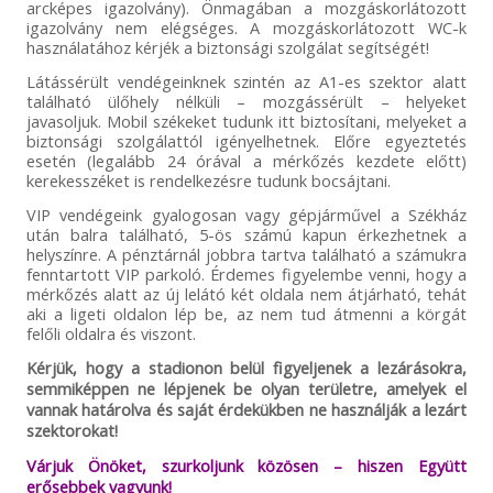
arcképes igazolvány). Önmagában a mozgáskorlátozott
igazolvány nem elégséges. A mozgáskorlátozott WC-k
használatához kérjék a biztonsági szolgálat segítségét!
Látássérült vendégeinknek szintén az A1-es szektor alatt
található ülőhely nélküli – mozgássérült – helyeket
javasoljuk. Mobil székeket tudunk itt biztosítani, melyeket a
biztonsági szolgálattól igényelhetnek. Előre egyeztetés
esetén (legalább 24 órával a mérkőzés kezdete előtt)
kerekesszéket is rendelkezésre tudunk bocsájtani.
VIP vendégeink gyalogosan vagy gépjárművel a Székház
után balra található, 5-ös számú kapun érkezhetnek a
helyszínre. A pénztárnál jobbra tartva található a számukra
fenntartott VIP parkoló. Érdemes figyelembe venni, hogy a
mérkőzés alatt az új lelátó két oldala nem átjárható, tehát
aki a ligeti oldalon lép be, az nem tud átmenni a körgát
felőli oldalra és viszont.
Kérjük, hogy a stadionon belül figyeljenek a lezárásokra,
semmiképpen ne lépjenek be olyan területre, amelyek el
vannak határolva és saját érdekükben ne használják a lezárt
szektorokat!
Várjuk Önöket, szurkoljunk közösen – hiszen Együtt
erősebbek vagyunk!