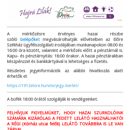
A mérkőzésre érvényes hazai részbe
szóló
belépőket
megvásárolhatják elővételben az Előre
Székház ügyfélszolgálati irodájában munkanapokon 08:00 és
16:00 óra között, valamint a mérkőzés előtt a pénztárnál is.
Kapu- és pénztárnyitás: 18:00 órakor. A hazai pénztárakban
készpénzzel és bankkártyával is lehetséges a fizetés.
Részletes jegyinformációk az alábbi hivatkozás alatt
érhetők el:
https://1912elore.hu/site/jegy-berlet/
A büfék 18:00 órától szolgálják ki vendégeinket.
FELHÍVJUK FIGYELMÜKET, HOGY HAZAI SZURKOLÓINK
SZÁMÁRA KIZÁRÓLAG A FEDETT LELÁTÓ HASZNÁLHATÓ!
A RÉGI (Kórház utcai felőli) LELÁTÓ TOVÁBBRA IS LE VAN
ZÁRVA!