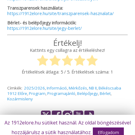
Transzparensek használata:
https://1912elore.hu/site/transzparensek-hasznalata/
Bérlet- és belépőjegy információk:
https://1912elore.hu/site/jegy-berlet/
Értékelj!
Kattints egy csillagra az értékeléshez!
Értékelések átlaga:
5
/ 5. Értékelések száma:
1
Címkék:
2025/2026
,
Információ
,
Mérkőzés
,
NB II
,
Békéscsaba
1912 Előre
,
Program
,
Programajánló
,
Belépőjegy
,
Bérlet
,
Kozármisleny
Az 1912elore.hu sütiket használ. Az oldal böngészésével
hozzájárulsz a sütik használatához.
© Békéscsaba 1912 Előre Futball Zrt.
Elfogadom