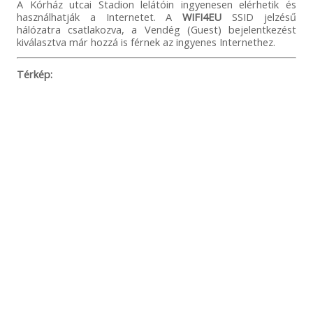
A Kórház utcai Stadion lelátóin ingyenesen elérhetik és
használhatják a Internetet. A
WIFI4EU
SSID jelzésű
hálózatra csatlakozva, a Vendég (Guest) bejelentkezést
kiválasztva már hozzá is férnek az ingyenes Internethez.
Térkép: