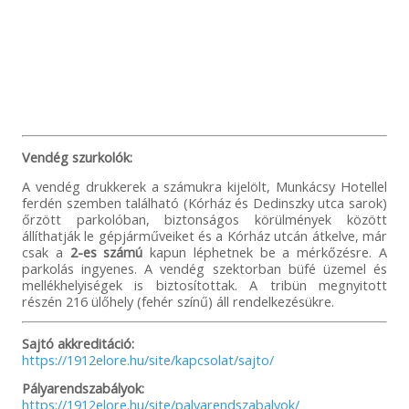
Vendég szurkolók:
A vendég drukkerek a számukra kijelölt, Munkácsy Hotellel
ferdén szemben található (Kórház és Dedinszky utca sarok)
őrzött parkolóban, biztonságos körülmények között
állíthatják le gépjárműveiket és a Kórház utcán átkelve, már
csak a
2-es számú
kapun léphetnek be a mérkőzésre. A
parkolás ingyenes. A vendég szektorban büfé üzemel és
mellékhelyiségek is biztosítottak. A tribün megnyitott
részén 216 ülőhely (fehér színű) áll rendelkezésükre.
Sajtó akkreditáció:
https://1912elore.hu/site/kapcsolat/sajto/
Pályarendszabályok:
https://1912elore.hu/site/palyarendszabalyok/