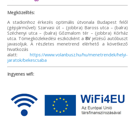
Megközelítés:
A stadionhoz érkezés optimális útvonala Budapest felől
(gépjárművel): Szarvasi út – (jobbra) Baross utca – (balra)
Széchenyi utca – (balra) Gőzmalom tér – (jobbra) Kórház
utca. Tömegközlekedési eszközként a
8V
jelzésű autóbuszt
javasoljuk. A részletes menetrend elérhető a következő
hivatkozás
alatt:
https://www.volanbusz.hu/hu/menetrendek/helyi-
jaratok/bekescsaba
Ingyenes wifi: