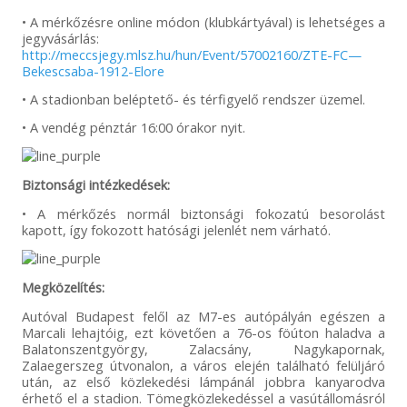
• A mérkőzésre online módon (klubkártyával) is lehetséges a
jegyvásárlás:
http://meccsjegy.mlsz.hu/hun/Event/57002160/ZTE-FC—
Bekescsaba-1912-Elore
• A stadionban beléptető- és térfigyelő rendszer üzemel.
• A vendég pénztár 16:00 órakor nyit.
Biztonsági intézkedések:
• A mérkőzés normál biztonsági fokozatú besorolást
kapott, így fokozott hatósági jelenlét nem várható.
Megközelítés:
Autóval Budapest felől az M7-es autópályán egészen a
Marcali lehajtóig, ezt követően a 76-os föúton haladva a
Balatonszentgyörgy, Zalacsány, Nagykapornak,
Zalaegerszeg útvonalon, a város elején található felüljáró
után, az első közlekedési lámpánál jobbra kanyarodva
érhető el a stadion. Tömegközlekedéssel a vasútállomásról