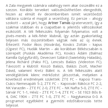
A Zala megyeiek számára valahogy nem akar összeállni ez a
szezon. Korábbi terveiket valószínűsíthetően elengedték,
hiszen az elmúlt év decemberében ismét vezetőedző
váltásra szánta el magát a vezetőség. Ez persze – ahogy
szokott – azzal járt, hogy
Artner Tamás
újratervezett, így a
szakmai stábban és a csapatban is jelentős változásokat
eszközölt. A téli felkészülés folyamán folyamatos volt a
jövés-menés a kék-fehér klubnál, így aztán gyakorlatilag
teljesen más összetételben vágtak neki az új évnek.
Érkezett: Fodor Ákos (Kisvárda), Kovács Zoltán – kapus
(Újpest FC), Hudák Martin – aki korábban Békéscsabán is
szerepelt (Puskás Akadémia FC), Kovács Ádám (Balmaz
Kamilla Gyógyfürdő), Devecseri Szilárd (Swietelsky Haladás),
Jelena Richárd (Paksi FC), Lencsés Balázs (Videoton FC).
Távozott a klubtól: Koszó Balázs, Balázs Zsolt, Macher
Dávid, valamint Kretz Bálint is. A téli felkészülés alatt
vendéglátóink kilenc mérkőzést játszottak, melyeken a
következő eredmények születtek: ZTE FC – Kaposi Trans-
Csács-Nemesapáti 5-2, ZTE FC – Kaposvári Rákóczi FC 2-2,
NK Varazdin – ZTE FC 2-0, ZTE FC – NK Nafta 5-0, ZTE FC –
Sárvár FC 1-1, Hévíz – ZTE FC 1-4, ZTE FC – SE 1923 Bős 8-
4, DAC 1904 – ZTE FC 1-0, ZTE FC – Nagykanizsa 0-0. A
programot egyébként a gyirmóti edzőtáborozás tette
teljessé.