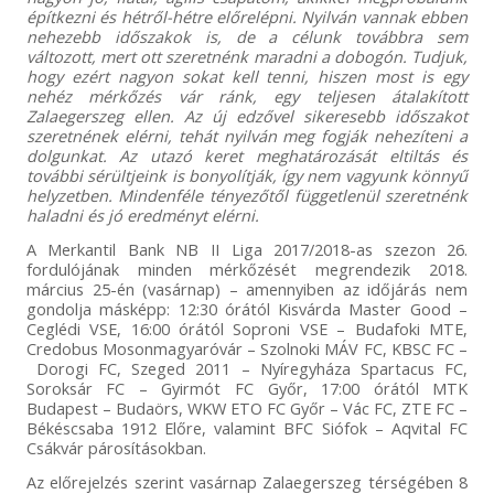
építkezni és hétről-hétre előrelépni. Nyilván vannak ebben
nehezebb időszakok is, de a célunk továbbra sem
változott, mert ott szeretnénk maradni a dobogón. Tudjuk,
hogy ezért nagyon sokat kell tenni, hiszen most is egy
nehéz mérkőzés vár ránk, egy teljesen átalakított
Zalaegerszeg ellen. Az új edzővel sikeresebb időszakot
szeretnének elérni, tehát nyilván meg fogják nehezíteni a
dolgunkat. Az utazó keret meghatározását eltiltás és
további sérültjeink is bonyolítják, így nem vagyunk könnyű
helyzetben. Mindenféle tényezőtől függetlenül szeretnénk
haladni és jó eredményt elérni.
A Merkantil Bank NB II Liga 2017/2018-as szezon 26.
fordulójának minden mérkőzését megrendezik 2018.
március 25-én (vasárnap) – amennyiben az időjárás nem
gondolja másképp: 12:30 órától Kisvárda Master Good –
Ceglédi VSE, 16:00 órától Soproni VSE – Budafoki MTE,
Credobus Mosonmagyaróvár – Szolnoki MÁV FC, KBSC FC –
Dorogi FC, Szeged 2011 – Nyíregyháza Spartacus FC,
Soroksár FC – Gyirmót FC Győr, 17:00 órától MTK
Budapest – Budaörs, WKW ETO FC Győr – Vác FC, ZTE FC –
Békéscsaba 1912 Előre, valamint BFC Siófok – Aqvital FC
Csákvár párosításokban.
Az előrejelzés szerint vasárnap Zalaegerszeg térségében 8