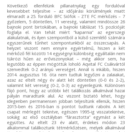
Következő ellenfelünk pillanatnyilag egy fordulóval
kevesebbet teljesítve – az időjárási körülmények miatt
elmaradt a 25. forduló BFC Siófok – ZTE FC mérkőzés – 7
győzelem, 5 döntetlen, 11 vereség, valamint mindössze 26
bajnoki pont birtokában, a bajnoki táblázat 15. pozícióját
foglalja el. Van tehát miért “kaparnia” az egerszegi
alakulatnak, és ilyen szempontból a külső szemlélő számára
egyszerűnek tűnhet szempontunkból az összecsapás. A
helyzet viszont nem ennyire egyértelmű, hiszen a két
mérkőző fél közötti 14 egységnyi különbség egyáltalán nem
tükrözi hűen az erőviszonyokat – még akkor sem, ha
legutóbb az éppen mögöttük loholó Aqvital FC Csákvártól
szenvedtek 0-2 arányú vereséget. Annál is inkább, hiszen
2014. augusztus 16. óta nem tudtuk legyőzni a zalaiakat,
azaz az eltelt négy év alatt két döntetlen (0-0 és 2-2),
valamint két vereség (0-2, 0-3) az egyenlegünk. Különösen
fájó pont, hogy az utóbbi két találkozás alkalmával hazai
pályán maradtunk alul. Az viszont biztató lehet, hogy
idegenben permanensen jobban teljesítünk ellenük, hiszen
2015-ben és 2016-ban is pontot tudtunk rabolni. A két
csapat mérlegét tekintve, egészen 1995-ig visszatekintve,
sokáig az első osztályban “fárasztotta” egymást a két
együttes. Az eltelt 23 év alatt, érdekes módon 23
alkalommal találkoztunk tétmérkőzésen, melyek alkalmával