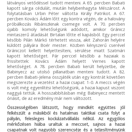
látványos vetődéssel tudott menteni. A 65. percben Babati
kapott sárga cédulát, miután helybenhagyta Mészárost. A
folytatásban Urbin Péter váltotta Király Patrikot. A 67.
percben Kovács Ádám lőtt egy kontra végén, de a halovány
próbálkozás Ribánszkinak csemege volt. A 70. percben
újabb komoly lehetőségünk adódott, amikor Gránicz
mintaszerű átadását Birtalan lőtte el kapásból. Egy perccel
később Pilán Márkó térhetett vissza, akit Zahorán helyére
küldött pályára Boér mester. Közben kényszerű cserével
Grániczot kellett helyettesíteni, sérülése miatt Szatmári
kapott lehetőséget. Pár perccel később a hazaiak is
frissítettek: Kovács Ádám helyett Vernes kapott
lehetőséget. A 78. percben Babati került helyzetbe, de
Babinyecz az utolsó pillanatban menteni tudott. A 82.
percben Babati-Jelena összjáték után egy kontrát követően
megszerezte a vezetést a hazai csapat: 1-0. A meccs végén
is volt még egyenlítési lehetőségünk, a hazai kapust viszont
naggyá tettük. A hosszabbításban még Babinyecz mentett
óriásit, de az eredmény már nem változott.
Összességében látszott, hogy mindkét együttes jól
felkészült a másikból és hatalmas taktikai csata folyt a
pályán, felesleges kockázatvállalás nélkül. Az egygólos
mérkőzésen hiába uraltuk a meccset, sajnos a hazai
csapatnak volt nagyobb szerencséje és a teljesítményünk