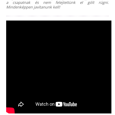
a csapatnak és nem felejtettünk el gólt rúgni.
Mindenképpen javítanunk kell!