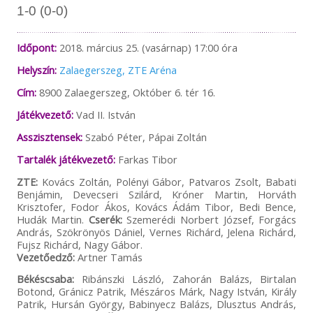
1-0 (0-0)
Időpont:
2018. március 25. (vasárnap) 17:00 óra
Helyszín:
Zalaegerszeg, ZTE Aréna
Cím:
8900 Zalaegerszeg, Október 6. tér 16.
Játékvezető:
Vad II. István
Asszisztensek:
Szabó Péter, Pápai Zoltán
Tartalék játékvezető:
Farkas Tibor
ZTE:
Kovács Zoltán, Polényi Gábor, Patvaros Zsolt, Babati
Benjámin, Devecseri Szilárd, Króner Martin, Horváth
Krisztofer, Fodor Ákos, Kovács Ádám Tibor, Bedi Bence,
Hudák Martin.
Cserék:
Szemerédi Norbert József, Forgács
András, Szökrönyös Dániel, Vernes Richárd, Jelena Richárd,
Fujsz Richárd, Nagy Gábor.
Vezetőedző:
Artner Tamás
Békéscsaba:
Ribánszki László, Zahorán Balázs, Birtalan
Botond, Gránicz Patrik, Mészáros Márk, Nagy István, Király
Patrik, Hursán György, Babinyecz Balázs, Dlusztus András,