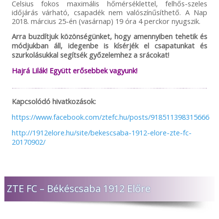
Celsius fokos maximális hőmérséklettel, felhős-szeles
időjárás várható, csapadék nem valószínűsíthető. A Nap
2018. március 25-én (vasárnap) 19 óra 4 perckor nyugszik.
Arra buzdítjuk közönségünket, hogy amennyiben tehetik és
módjukban áll, idegenbe is kísérjék el csapatunkat és
szurkolásukkal segítsék győzelemhez a srácokat!
Hajrá Lilák! Együtt erősebbek vagyunk!
Kapcsolódó hivatkozások:
https://www.facebook.com/ztefc.hu/posts/918511398315666
http://1912elore.hu/site/bekescsaba-1912-elore-zte-fc-
20170902/
ZTE FC – Békéscsaba 1912 Előre