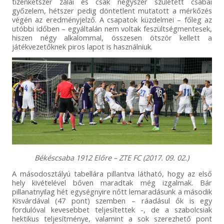
tizenkétszer zalai és csak négyszer született csabai
győzelem, hétszer pedig döntetlent mutatott a mérkőzés
végén az eredményjelző. A csapatok küzdelmei – főleg az
utóbbi időben – egyáltalán nem voltak feszültségmentesek,
hiszen négy alkalommal, összesen ötször kellett a
játékvezetőknek piros lapot is használniuk.
Békéscsaba 1912 Előre – ZTE FC (2017. 09. 02.)
A másodosztályú tabellára pillantva látható, hogy az első
hely kivételével bőven maradtak még izgalmak. Bár
pillanatnyilag hét egységnyire nőtt lemaradásunk a második
Kisvárdával (47 pont) szemben – ráadásul ők is egy
fordulóval kevesebbet teljesítettek -, de a szabolcsiak
hektikus teljesítménye, valamint a sok szerezhető pont