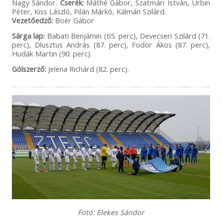
Nagy Sándor.
Cserék:
Máthé Gábor, Szatmári István, Urbin
Péter, Kiss László, Pilán Márkó, Kálmán Szilárd.
Vezetőedző:
Boér Gábor
Sárga lap:
Babati Benjámin (65. perc), Devecseri Szilárd (71.
perc), Dlusztus András (87. perc), Fodor Ákos (87. perc),
Hudák Martin (90. perc).
Gólszerző:
Jelena Richárd (82. perc).
Fotó: Elekes Sándor