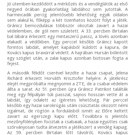
Jó ütemben kezdődött a mérkőzés és a vendéglátók az első
negyed órában gyakorlatilag labdához sem jutottak. A
harmincadik percig jelentősebb lehetőség egyik oldalon
sem alakul ki, főképp a két tizenhatos között folyt a játék.
Gránicz bemozdulásai többször okoztak zavart a hazai
védelemben, de gól nem született. A 33. percben Birtalan
bal lábára érkezett egy mintaszerű passz, a lövés azonban
elakadt a védőkben. Egy perccel később Gráincz kapott
forintos labdát, amelyet kapásból küldött a kapura, de
Kovács kapus bravúrral védett. A hajrában Hursán bólintott
egy szöglet után, a zalai kapus azonban biztosan fogta a
fejest.
A második félidőt cserével kezdte a hazai csapat, Jelena
Richárd érkezett Horváth Krisztofer helyére. A játékrész
elejét megpróbálta megnyomni a ZTE, de a csabai védelem
állta a sarat. Az 51. percben újra Gránicz Patrikot találták
meg egy félpályán túli passzal, sajnos hosszan vette át a
labdát, így odalett az ígéretes lehetőség. Pár perccel
később egy hazai sarokrúgás utáni csúsztatás okozott némi
izgalmat, de rögtön a fordulásból ismét az Előre keltett
zavart az egerszegi kapu előtt. Továbbra is jelentős
mezőnyfölényben fociztak a csabaiak, a hazai együttes csak
szórványosan tudta átvezetni a játékszert a vendég kapuig.
Az 59. percben Birtalan lőtt távolról, Kovács kapus