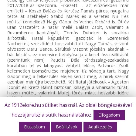
2017/2018-as szezonra. Érkezett – az előzőekben már
említett – Koszó Balázs és Kertész Tamás páros, nyugatra
tette át székhelyét Szabó Marek és a veretes NB I-es
múlttal rendelkező Nagy Gábor és Vernes Richárd is. Öt év
után visszatért a határ mellé Balázs Zsolt, valamint a
Ruzumberok kapitányát, Tomás Dubeket is soraikba
állították. Fiatal kapusként igazolták le Szemerédi
Norbertet, szerződést hosszabbított Nagy Tamás, viszont
távozott Daru Bence. Sérültek viszont jócskán akadnak –
bár kérdés, ez mennyire befolyásolja a keret összeállítását
(szerintünk nem): Paudits Béla térdszalag-szakadása
korábban fél év kihagyást vetített előre, Patvaros Zsolt
kellemetlen izomsérülése majdnem tíz hónapja tart, Nagy
Gábor még a felkészülés elején sérült meg, a hírek szerint
azonban már újra bevethető. Két fiatal játékosuk – Ágoston
Donát és Kretz Bálint biztosan kihagyja a viharsarki túrát,
hiszen műtét, valamint lábfej törés miatt hoszabb időre
kidőltek a sorból.
Az 1912elore.hu sütiket használ. Az oldal böngészésével
Az edzőmérkőzések sorozatában pedig kizárólag külföldi
csapatokkal mérkőztek: ZTE FC – Amkar Perm 0-2, NK
hozzájárulsz a sütik használatához.
Elfogadom
Drava Ptuj – ZTE FC 1-3, NK Slaven Belupo – ZTE FC 1-0,
NK Nafta 1903 – ZTE FC 1-1, ZTE FC – Hapoel Ironi Shomna
Elutasítom
Beállítások
Adatkezelés
0-3, NK Hotiza – ZTE FC 0-1, Maccabi Petah Tikva – ZTE FC
3-0.