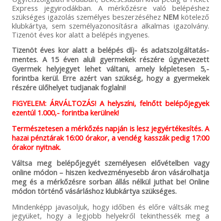
Express jegyirodákban. A mérkőzésre való belépéshez
szükséges igazolás személyes beszerzéséhez
NEM
kötelező
klubkártya, sem személyazonosításra alkalmas igazolvány.
Tizenöt éves kor alatt a belépés ingyenes.
Tizenöt éves kor alatt a belépés díj- és adatszolgáltatás-
mentes. A 15 éven aluli gyermekek részére úgynevezett
Gyermek helyjegyet lehet váltani, amely képletesen 5,-
forintba kerül. Erre azért van szükség, hogy a gyermekek
részére ülőhelyet tudjanak foglalni!
FIGYELEM: ÁRVÁLTOZÁS! A helyszíni, felnőtt belépőjegyek
ezentúl 1.000,- forintba kerülnek!
Természetesen a mérkőzés napján is lesz jegyértékesítés. A
hazai pénztárak 16:00 órakor, a vendég kasszák pedig 17:00
órakor nyitnak.
Váltsa meg belépőjegyét személyesen elővételben vagy
online módon – hiszen kedvezményesebb áron vásárolhatja
meg és a mérkőzésre sorban állás nélkül juthat be! Online
módon történő vásárláshoz klubkártya szükséges.
Mindenképp javasoljuk, hogy időben és előre váltsák meg
jegyüket, hogy a legjobb helyekről tekinthessék meg a