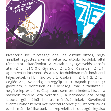
Pikantéria ide, furcsaság oda, az viszont biztos, hogy
mindkét együttes sikerrel vette az utóbbi fordulók által
támasztott akadályokat. A zalaiak a nyögvenyelős kezdés
után (ZTE – ETO 0-0, Gyirmót – ZTE 5-0, Kisvárda – ZTE 1-
0) összeállni látszanak és a 4-6. fordulókban már hibátlanul
teljesítettek (ZTE – Siófok 5-2, Csákvár – ZTE 1-2, ZTE –
Cegléd 2-0). Az eddig összegyűjtött 10 bajnoki ponttal (3
győzelem, 1 döntetlen és 2 vereség) már a táblázat 8.
helyére léptek előre. Csapatunk sem tétlenkedett, hiszen a
második forduló óta veretlenül, a harmadik óta pedig
kapott gól nélkül hoztuk mérkőzéseinket. Következő
ellenfelünkhöz képest két ponttal többet (11) szereztünk és
ezzel már felállhattunk a képzeletbeli dobogó legalsó