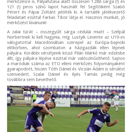
mérkőzésre is. Pályafutása alatt összesen 1.286 sárga (!) és
121 (!) piros színű lapot használt fel. Segítőiként Szabó
Pétert és Pápai Zoltánt jelölték ki. A tartalék játékvezető
feladatait ezúttal Farkas Tibor látja el. Hasznos munkát, jó
mérkőzést kívánunk!
A zalai túrát – összegyűlt sárga cédulái miatt – Szélpál
Norbertnek ki kell hagynia, míg Lustyik Levente az U19-es
válogatottal Macedóniában szerepel az Európa-bajnoki
elitkörben, ahol szombaton a házigazdák ellen lépnek
pályára. Korábbi sérültjeink közül Pilán Márkó már edzésbe
állt, így pályára lépése ezúttal már valószínűsíthető. Sajnos
a maródiak száma az ETO elleni mérkőzés folyományaként
gyarapodott, hiszen Tóth Dániel és Viczián Ádám is sérülést
szenvedett. Szalai Dániel és Ilyés Tamás pedig még
továbbra sem bevethető.