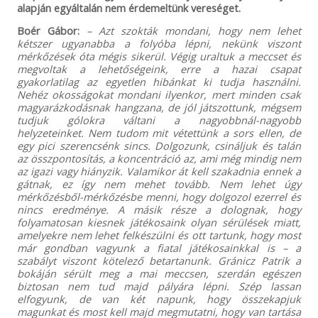
alapján egyáltalán nem érdemeltünk vereséget.
Boér Gábor:
– Azt szokták mondani, hogy nem lehet
kétszer ugyanabba a folyóba lépni, nekünk viszont
mérkőzések óta mégis sikerül. Végig uraltuk a meccset és
megvoltak a lehetőségeink, erre a hazai csapat
gyakorlatilag az egyetlen hibánkat ki tudja használni.
Nehéz okosságokat mondani ilyenkor, mert minden csak
magyarázkodásnak hangzana, de jól játszottunk, mégsem
tudjuk gólokra váltani a nagyobbnál-nagyobb
helyzeteinket. Nem tudom mit vétettünk a sors ellen, de
egy pici szerencsénk sincs. Dolgozunk, csináljuk és talán
az összpontosítás, a koncentráció az, ami még mindig nem
az igazi vagy hiányzik. Valamikor át kell szakadnia ennek a
gátnak, ez így nem mehet tovább. Nem lehet úgy
mérkőzésből-mérkőzésbe menni, hogy dolgozol ezerrel és
nincs eredménye. A másik része a dolognak, hogy
folyamatosan kiesnek játékosaink olyan sérülések miatt,
amelyekre nem lehet felkészülni és ott tartunk, hogy most
már gondban vagyunk a fiatal játékosainkkal is – a
szabályt viszont kötelező betartanunk. Gránicz Patrik a
bokáján sérült meg a mai meccsen, szerdán egészen
biztosan nem tud majd pályára lépni. Szép lassan
elfogyunk, de van két napunk, hogy összekapjuk
magunkat és most kell majd megmutatni, hogy van tartása