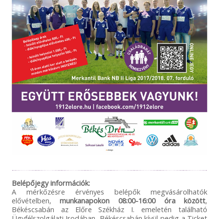
Belépőjegy információk:
A mérkőzésre érvényes belépők megvásárolhatók
elővételben,
munkanapokon
08:00-16:00 óra között
,
Békéscsabán az Előre Székház I. emeletén található
Ügyfélszolgálati Irodában, Békéscsabán kívül pedig a Ticket