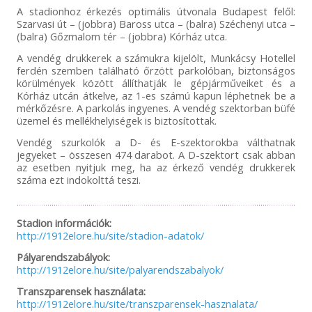
A stadionhoz érkezés optimális útvonala Budapest felől:
Szarvasi út – (jobbra) Baross utca – (balra) Széchenyi utca –
(balra) Gőzmalom tér – (jobbra) Kórház utca.
A vendég drukkerek a számukra kijelölt, Munkácsy Hotellel
ferdén szemben található őrzött parkolóban, biztonságos
körülmények között állíthatják le gépjárműveiket és a
Kórház utcán átkelve, az 1-es számú kapun léphetnek be a
mérkőzésre. A parkolás ingyenes. A vendég szektorban büfé
üzemel és mellékhelyiségek is biztosítottak.
Vendég szurkolók a D- és E-szektorokba válthatnak
jegyeket – összesen 474 darabot. A D-szektort csak abban
az esetben nyitjuk meg, ha az érkező vendég drukkerek
száma ezt indokolttá teszi.
Stadion információk:
http://1912elore.hu/site/stadion-adatok/
Pályarendszabályok:
http://1912elore.hu/site/palyarendszabalyok/
Transzparensek használata:
http://1912elore.hu/site/transzparensek-hasznalata/