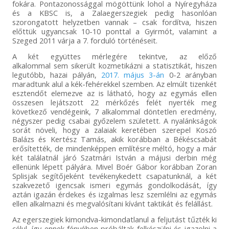
fokára. Pontazonossággal mögöttünk lohol a Nyíregyháza
és a KBSC is, a Zalaegerszegiek pedig hasonlóan
szorongatott helyzetben vannak – csak fordítva, hiszen
előttük ugyancsak 10-10 ponttal a Gyirmót, valamint a
Szeged 2011 várja a 7. forduló történéseit.
A két együttes mérlegére tekintve, az előző
alkalommal sem sikerült kozmetikázni a statisztikát, hiszen
legutóbb, hazai pályán,
2017. május 3-án
0-2 arányban
maradtunk alul a kék-fehérekkel szemben. Az elmúlt tizenkét
esztendőt elemezve az is látható, hogy az egymás ellen
összesen lejátszott 22 mérkőzés felét nyerték meg
következő vendégeink, 7 alkalommal döntetlen eredmény,
négyszer pedig csabai győzelem született. A nyalánkságok
sorát növeli, hogy a zalaiak keretében szerepel Koszó
Balázs és Kertész Tamás, akik korábban a Békéscsabát
erősítették, de mindenképpen említésre méltó, hogy a már
két találatnál járó Szatmári István a májusi derbin még
ellenünk lépett pályára. Mivel Boér Gábor korábban Zoran
Splisjak segítőjeként tevékenykedett csapatunknál, a két
szakvezető igencsak ismeri egymás gondolkodását, így
aztán igazán érdekes és izgalmas lesz szemlélni az egymás
ellen alkalmazni és megvalósítani kívánt taktikát és felállást.
Az egerszegiek kimondva-kimondatlanul a feljutást tűzték ki
célul, így ennek fényében próbáltak felkészülni és igazolni a