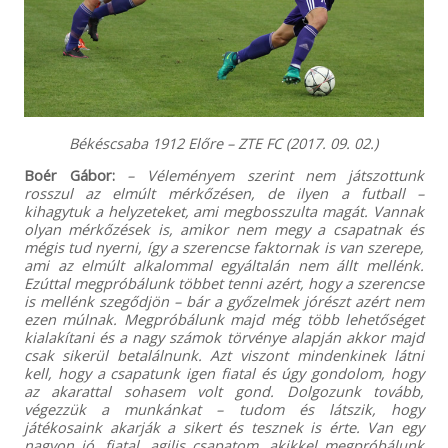
Békéscsaba 1912 Előre – ZTE FC (2017. 09. 02.)
Boér Gábor:
– Véleményem szerint nem játszottunk
rosszul az elmúlt mérkőzésen, de ilyen a futball –
kihagytuk a helyzeteket, ami megbosszulta magát. Vannak
olyan mérkőzések is, amikor nem megy a csapatnak és
mégis tud nyerni, így a szerencse faktornak is van szerepe,
ami az elmúlt alkalommal egyáltalán nem állt mellénk.
Ezúttal megpróbálunk többet tenni azért, hogy a szerencse
is mellénk szegődjön – bár a győzelmek jórészt azért nem
ezen múlnak. Megpróbálunk majd még több lehetőséget
kialakítani és a nagy számok törvénye alapján akkor majd
csak sikerül betalálnunk. Azt viszont mindenkinek látni
kell, hogy a csapatunk igen fiatal és úgy gondolom, hogy
az akarattal sohasem volt gond. Dolgozunk tovább,
végezzük a munkánkat – tudom és látszik, hogy
játékosaink akarják a sikert és tesznek is érte. Van egy
nagyon jó, fiatal, agilis csapatom, akikkel megpróbálunk