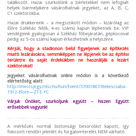
találkozót. Hazai szurkolóink a bérletekkel nem lefoglalt
helyek bármelyikére vásárolhatnak jegyeket, az A, B, C,
C1 szektorokba.
Hazai drukkereink – a megszokott módon – kizárólag az
Előre Székház felőli, 4-es számú kapun léphetnek be. VIP
vendégeink gyalogosan a Székház főbejáratán, gépkocsival
pedig az 5-ös számú kapun érkezhetnek a helyszínre.
Kérjük, hogy a stadionon belül figyeljenek az építkezés
miatti lezárásokra, semmiképpen ne lépjenek be az építési
területre és saját érdekükben ne használják a lezárt
szektorokat!
Jegyeket vásárolhatnak online módon is a következő
elérhetőség alatt:
http://meccsjegy.mlsz.hu/hun/Event/57001867/Bekescsaba-
1912-Elore—ZTE-FC
Várjuk Önöket, szurkoljunk együtt – hiszen Együtt
erősebbek vagyunk!
A mérkőzés normál biztonsági besorolást kapott, így
fokozott rendőri jelenlét és forgalomterelés NEM várható.