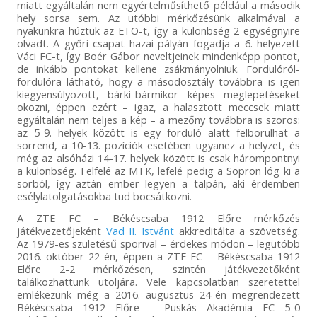
miatt egyáltalán nem egyértelműsíthető például a második
hely sorsa sem. Az utóbbi mérkőzésünk alkalmával a
nyakunkra húztuk az ETO-t, így a különbség 2 egységnyire
olvadt. A győri csapat hazai pályán fogadja a 6. helyezett
Váci FC-t, így Boér Gábor neveltjeinek mindenképp pontot,
de inkább pontokat kellene zsákmányolniuk. Fordulóról-
fordulóra látható, hogy a másodosztály továbbra is igen
kiegyensúlyozott, bárki-bármikor képes meglepetéseket
okozni, éppen ezért – igaz, a halasztott meccsek miatt
egyáltalán nem teljes a kép – a mezőny továbbra is szoros:
az 5-9. helyek között is egy forduló alatt felborulhat a
sorrend, a 10-13. pozíciók esetében ugyanez a helyzet, és
még az alsóházi 14-17. helyek között is csak hárompontnyi
a különbség. Felfelé az MTK, lefelé pedig a Sopron lóg ki a
sorból, így aztán ember legyen a talpán, aki érdemben
esélylatolgatásokba tud bocsátkozni.
A ZTE FC – Békéscsaba 1912 Előre mérkőzés
játékvezetőjeként
Vad II. Istvánt
akkreditálta a szövetség.
Az 1979-es születésű sporival – érdekes módon – legutóbb
2016. október 22-én, éppen a ZTE FC – Békéscsaba 1912
Előre 2-2 mérkőzésen, szintén játékvezetőként
találkozhattunk utoljára. Vele kapcsolatban szeretettel
emlékezünk még a 2016. augusztus 24-én megrendezett
Békéscsaba 1912 Előre – Puskás Akadémia FC 5-0