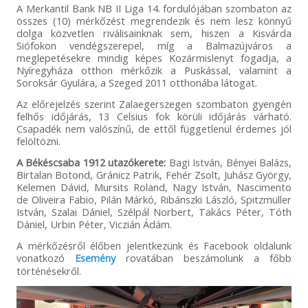
A Merkantil Bank NB II Liga 14. fordulójában szombaton az
összes (10) mérkőzést megrendezik és nem lesz könnyű
dolga közvetlen riválisainknak sem, hiszen a Kisvárda
Siófokon vendégszerepel, míg a Balmazújváros a
meglepetésekre mindig képes Kozármislenyt fogadja, a
Nyíregyháza otthon mérkőzik a Puskással, valamint a
Soroksár Gyulára, a Szeged 2011 otthonába látogat.
Az előrejelzés szerint Zalaegerszegen szombaton gyengén
felhős időjárás, 13 Celsius fok körüli időjárás várható.
Csapadék nem valószínű, de ettől függetlenül érdemes jól
felöltözni.
A Békéscsaba 1912 utazókerete:
Bagi István, Bényei Balázs,
Birtalan Botond, Gránicz Patrik, Fehér Zsolt, Juhász György,
Kelemen Dávid, Mursits Roland, Nagy István, Nascimento
de Oliveira Fabio, Pilán Márkó, Ribánszki László, Spitzmüller
István, Szalai Dániel, Szélpál Norbert, Takács Péter, Tóth
Dániel, Urbin Péter, Viczián Ádám.
A mérkőzésről élőben jelentkezünk és Facebook oldalunk
vonatkozó
Esemény
rovatában beszámolunk a főbb
történésekről.