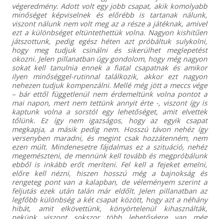
végeredmény. Adott volt egy jobb csapat, akik komolyabb
minőséget képviselnek és előrébb is tartanak nálunk,
viszont nálunk nem volt meg az a része a játéknak, amivel
ezt a különbséget eltüntethettük volna. Nagyon kishitűen
játszottunk, pedig egész héten azt próbáltuk sulykolni,
hogy meg tudjuk csinálni és sikerülhet meglepetést
okozni. Jelen pillanatban úgy gondolom, hogy még nagyon
sokat kell tanulnia ennek a fiatal csapatnak és amikor
ilyen minőséggel-rutinnal találkozik, akkor ezt nagyon
nehezen tudjuk kompenzálni. Mellé még jött a meccs vége
– bár ettől függetlenül nem érdemeltünk volna pontot a
mai napon, mert nem tettünk annyit érte -, viszont így is
kaptunk volna a sorstól egy lehetőséget, amit elvettek
tőlünk. Ez így nem igazságos, hogy az egyik csapat
megkapja, a másik pedig nem. Hosszú távon nehéz így
versenyben maradni, és megint csak hozzátenném, nem
ezen múlt. Mindenesetre fájdalmas ez a szituáció, nehéz
megemészteni, de mennünk kell tovább és megpróbálunk
ebből is inkább erőt meríteni. Fel kell a fejeket emelni,
előre kell nézni, hiszen hosszú még a bajnokság és
rengeteg pont van a kalapban, de véleményem szerint a
feljutás ezek után talán már eldőlt. Jelen pillanatban az
legfőbb különbség a két csapat között, hogy azt a néhány
hibát, amit elkövettünk, könyörtelenül kihasználták,
nekünk viszont sokszor több lehetőségre van még