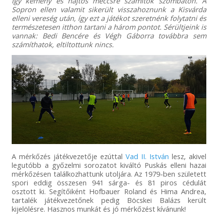
így kemény és hajtós meccsre számítok szombaton. A
Sopron ellen valamit sikerült visszahoznunk a Kisvárda
elleni vereség után, így ezt a játékot szeretnénk folytatni és
természetesen itthon tartani a három pontot. Sérültjeink is
vannak: Bedi Bencére és Végh Gáborra továbbra sem
számíthatok, eltiltottunk nincs.
A mérkőzés játékvezetője ezúttal
Vad II. István
lesz, akivel
legutóbb a győzelmi sorozatot kiváltó Puskás elleni hazai
mérkőzésen találkozhattunk utoljára. Az 1979-ben született
spori eddig összesen 941 sárga- és 81 piros cédulát
osztott ki. Segítőiként Hofbauer Roland és Hima Andrea,
tartalék játékvezetőnek pedig Böcskei Balázs került
kijelölésre. Hasznos munkát és jó mérkőzést kívánunk!