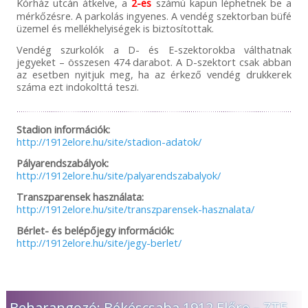
Kórház utcán átkelve, a
2-es
számú kapun léphetnek be a
mérkőzésre. A parkolás ingyenes. A vendég szektorban büfé
üzemel és mellékhelyiségek is biztosítottak.
Vendég szurkolók a D- és E-szektorokba válthatnak
jegyeket – összesen 474 darabot. A D-szektort csak abban
az esetben nyitjuk meg, ha az érkező vendég drukkerek
száma ezt indokolttá teszi.
Stadion információk:
http://1912elore.hu/site/stadion-adatok/
Pályarendszabályok:
http://1912elore.hu/site/palyarendszabalyok/
Transzparensek használata:
http://1912elore.hu/site/transzparensek-hasznalata/
Bérlet- és belépőjegy információk:
http://1912elore.hu/site/jegy-berlet/
Beharangozó: Békéscsaba 1912 Előre – ZTE