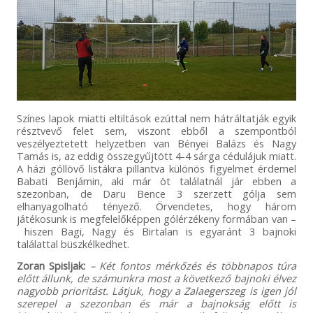
Színes lapok miatti eltiltások ezúttal nem hátráltatják egyik
résztvevő felet sem, viszont ebből a szempontból
veszélyeztetett helyzetben van Bényei Balázs és Nagy
Tamás is, az eddig összegyűjtött 4-4 sárga cédulájuk miatt.
A házi góllövő listákra pillantva különös figyelmet érdemel
Babati Benjámin, aki már öt találatnál jár ebben a
szezonban, de Daru Bence 3 szerzett gólja sem
elhanyagolható tényező. Örvendetes, hogy három
játékosunk is megfelelőképpen gólérzékeny formában van –
hiszen Bagi, Nagy és Birtalan is egyaránt 3 bajnoki
találattal büszkélkedhet.
Zoran Spisljak:
– Két fontos mérkőzés és többnapos túra
előtt állunk, de számunkra most a következő bajnoki élvez
nagyobb prioritást. Látjuk, hogy a Zalaegerszeg is igen jól
szerepel a szezonban és már a bajnokság előtt is