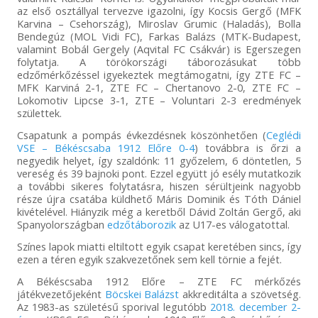
az első osztállyal tervezve igazolni, így Kocsis Gergő (MFK
Karvina – Csehország), Miroslav Grumic (Haladás), Bolla
Bendegúz (MOL Vidi FC), Farkas Balázs (MTK-Budapest,
valamint Bobál Gergely (Aqvital FC Csákvár) is Egerszegen
folytatja. A törökországi táborozásukat több
edzőmérkőzéssel igyekeztek megtámogatni, így ZTE FC –
MFK Karviná 2-1, ZTE FC – Chertanovo 2-0, ZTE FC –
Lokomotiv Lipcse 3-1, ZTE – Voluntari 2-3 eredmények
születtek.
Csapatunk a pompás évkezdésnek köszönhetően (
Ceglédi
VSE – Békéscsaba 1912 Előre 0-4
) továbbra is őrzi a
negyedik helyet, így szaldónk: 11 győzelem, 6 döntetlen, 5
vereség és 39 bajnoki pont. Ezzel együtt jó esély mutatkozik
a további sikeres folytatásra, hiszen sérültjeink nagyobb
része újra csatába küldhető Máris Dominik és Tóth Dániel
kivételével. Hiányzik még a keretből Dávid Zoltán Gergő, aki
Spanyolországban
edzőtáborozik
az U17-es válogatottal.
Színes lapok miatti eltiltott egyik csapat keretében sincs, így
ezen a téren egyik szakvezetőnek sem kell törnie a fejét.
A Békéscsaba 1912 Előre – ZTE FC mérkőzés
játékvezetőjeként
Böcskei Balázst
akkreditálta a szövetség.
Az 1983-as születésű sporival legutóbb
2018. december 2-