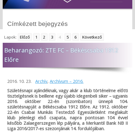
Címkézett bejegyzés
Lapok:
Előző
1
2
3
4
5
6
Következő
Beharangozó: ZTE FC – Békéscsaba 1912
Előre
2016. 10. 23.
Archív
,
Archívum – 2016.
Születésnapi ajándéknak, vagy akár a klub történelme előtti
tisztelgésnek is beillene egy újabb idegenbeli siker – ugyanis
2016. október 22-én (szombaton) ünnepli 104.
születésnapját a Békéscsaba 1912 Előre. Az 1912. október
22-én Csabai Munkás Testedző Egyesületként meglakult
klub jelenlegi első csapata, napra pontosan 104 évvel
később Zalaegerszegen lép pályára, a Merkantil Bank NB II
Liga 2016/2017-es szezonjának 14. fordulójában.