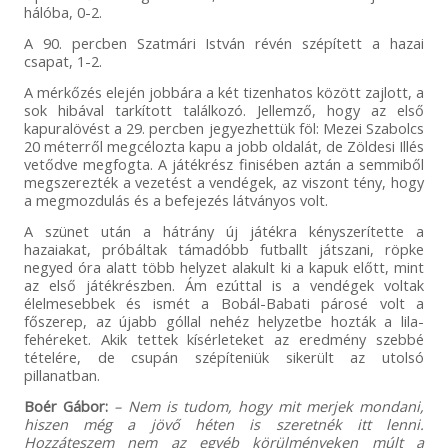
hálóba, 0-2.
A 90. percben Szatmári István révén szépített a hazai
csapat, 1-2.
A mérkőzés elején jobbára a két tizenhatos között zajlott, a
sok hibával tarkított találkozó. Jellemző, hogy az első
kapuralövést a 29. percben jegyezhettük föl: Mezei Szabolcs
20 méterről megcélozta kapu a jobb oldalát, de Zöldesi Illés
vetődve megfogta. A játékrész finisében aztán a semmiből
megszerezték a vezetést a vendégek, az viszont tény, hogy
a megmozdulás és a befejezés látványos volt.
A szünet után a hátrány új játékra kényszerítette a
hazaiakat, próbáltak támadóbb futballt játszani, röpke
negyed óra alatt több helyzet alakult ki a kapuk előtt, mint
az első játékrészben. Ám ezúttal is a vendégek voltak
élelmesebbek és ismét a Bobál-Babati párosé volt a
főszerep, az újabb góllal nehéz helyzetbe hozták a lila-
fehéreket. Akik tettek kísérleteket az eredmény szebbé
tételére, de csupán szépíteniük sikerült az utolsó
pillanatban.
Boér Gábor:
– Nem is tudom, hogy mit merjek mondani,
hiszen még a jövő héten is szeretnék itt lenni.
Hozzáteszem nem az egyéb körülményeken múlt a