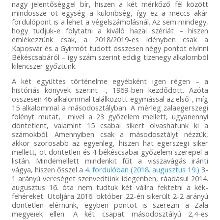
nagy jelentőséggel bír, hiszen a két mérkőző fél között
mindössze öt egység a különbség, így ez a meccs akár
fordulópont is a lehet a végelszámolásnál. Az sem mindegy,
hogy tudjuk-e folytatni a kiváló hazai szériát – hiszen
emlékezzünk csak, a 2018/2019-es idényben csak a
Kaposvár és a Gyirmót tudott összesen négy pontot elvinni
Békéscsabáról – így szám szerint eddig tizenegy alkalomból
kilencszer győztünk.
A két együttes történelme egyébként igen régen – a
históriás könyvek szerint -, 1969-ben kezdődött. Azóta
összesen 46 alkalommal találkozott egymással az első-, míg
15 alkalommal a másodosztályban. A mérleg zalaegerszegi
fölényt mutat, mivel a 23 győzelem mellett, ugyanennyi
döntetlent, valamint 15 csabai sikert olvashatunk ki a
számokból. Amennyiben csak a másodosztályt nézzük,
akkor szorosabb az egyenleg, hiszen hat egerszegi siker
mellett, öt döntetlen és 4 békéscsabai győzelem szerepel a
listán. Mindemellett mindenkit fűt a visszavágás iránti
vágya, hiszen ősszel a
4. fordulóban (2018. augusztus 19.)
3-
1 arányú vereséget szenvedtünk idegenben, ráadásul 2014.
augusztus 16. óta nem tudtuk két vállra fektetni a kék-
fehéreket. Utoljára 2016. október 22-én sikerült 2-2 arányú
döntetlen elérnünk, egyben pontot is szerezni a Zala
megyeiek ellen. A két csapat másodosztályú 2,4-es