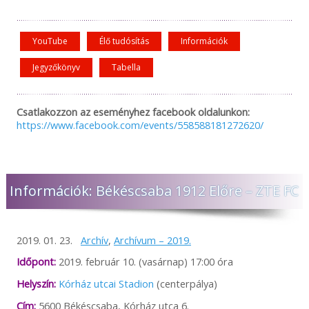
YouTube
Élő tudósítás
Információk
Jegyzőkönyv
Tabella
Csatlakozzon az eseményhez facebook oldalunkon:
https://www.facebook.com/events/558588181272620/
Információk: Békéscsaba 1912 Előre – ZTE FC
2019. 01. 23.
Archív
,
Archívum – 2019.
Időpont:
2019. február 10. (vasárnap) 17:00 óra
Helyszín:
Kórház utcai Stadion
(centerpálya)
Cím:
5600 Békéscsaba, Kórház utca 6.