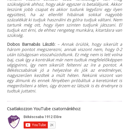
szükségünk ahhoz, hogy akár egyszer is betaláljunk. Akkor
leszünk jobb csapat és akkor tudunk legyőzni egy ilyen
együttest, ha az ellenfél hibáinak sokkal nagyobb
százalékát ki tudjuk használni és gólra tudjuk váltani. Nem
tartunk még ott, hogy ilyen szinten tudjunk játszani. El
tudjuk ezt érni, de ehhez rengeteg munkára, kitartásra van
szükség.
Dobos Barnabás László:
– Annak örülök, hogy sikerült a
három pontot megszerezni, annak viszont nem, hogy 0-2
után túlságosan visszahúzódtunk. Ez még nem is lett volna
baj, csak így a kontrákat már nem tudtuk megfelelőképpen
végigvinni, így nem sikerült feltenni az íre a pontot. A
Békéscsabának jó a helyezése és jók az eredményei,
nagyszerűen kezdtek a múlt héten. Nekünk viszont van
egy álmunk és ennek fényében próbáltuk a keretünket is
megerősíteni a télen, úgy érzem ez látszik is és érvényre is
tudtuk juttatni.
Csatlakozzon YouTube csatornánkhoz: