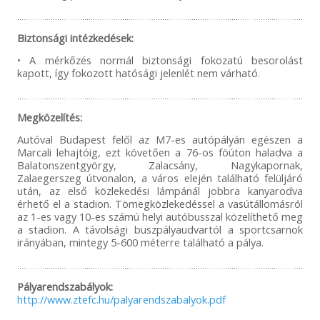
Biztonsági intézkedések:
• A mérkőzés normál biztonsági fokozatú besorolást
kapott, így fokozott hatósági jelenlét nem várható.
Megközelítés:
Autóval Budapest felől az M7-es autópályán egészen a
Marcali lehajtóig, ezt követően a 76-os föúton haladva a
Balatonszentgyörgy, Zalacsány, Nagykapornak,
Zalaegerszeg útvonalon, a város elején található felüljáró
után, az első közlekedési lámpánál jobbra kanyarodva
érhető el a stadion. Tömegközlekedéssel a vasútállomásról
az 1-es vagy 10-es számú helyi autóbusszal közelíthető meg
a stadion. A távolsági buszpályaudvartól a sportcsarnok
irányában, mintegy 5-600 méterre található a pálya.
Pályarendszabályok:
http://www.ztefc.hu/palyarendszabalyok.pdf