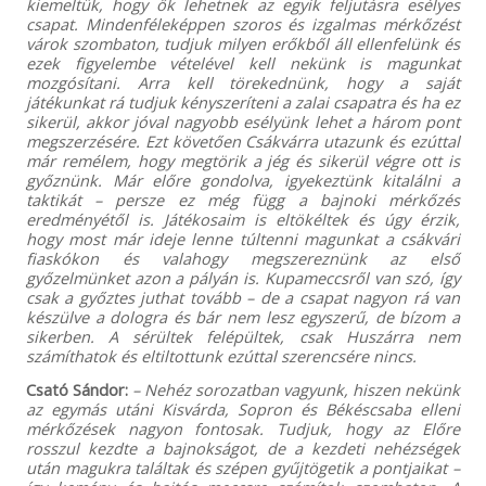
kiemeltük, hogy ők lehetnek az egyik feljutásra esélyes
csapat. Mindenféleképpen szoros és izgalmas mérkőzést
várok szombaton, tudjuk milyen erőkből áll ellenfelünk és
ezek figyelembe vételével kell nekünk is magunkat
mozgósítani. Arra kell törekednünk, hogy a saját
játékunkat rá tudjuk kényszeríteni a zalai csapatra és ha ez
sikerül, akkor jóval nagyobb esélyünk lehet a három pont
megszerzésére. Ezt követően Csákvárra utazunk és ezúttal
már remélem, hogy megtörik a jég és sikerül végre ott is
győznünk. Már előre gondolva, igyekeztünk kitalálni a
taktikát – persze ez még függ a bajnoki mérkőzés
eredményétől is. Játékosaim is eltökéltek és úgy érzik,
hogy most már ideje lenne túltenni magunkat a csákvári
fiaskókon és valahogy megszereznünk az első
győzelmünket azon a pályán is. Kupameccsről van szó, így
csak a győztes juthat tovább – de a csapat nagyon rá van
készülve a dologra és bár nem lesz egyszerű, de bízom a
sikerben. A sérültek felépültek, csak Huszárra nem
számíthatok és eltiltottunk ezúttal szerencsére nincs.
Csató Sándor:
– Nehéz sorozatban vagyunk, hiszen nekünk
az egymás utáni Kisvárda, Sopron és Békéscsaba elleni
mérkőzések nagyon fontosak. Tudjuk, hogy az Előre
rosszul kezdte a bajnokságot, de a kezdeti nehézségek
után magukra találtak és szépen gyűjtögetik a pontjaikat –