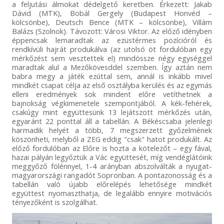
a feljutási álmokat dédelgető keretben. Érkezett: Jakab
Dávid (MTK), Bobál Gergely (Budapest Honvéd –
kölcsönbe), Deutsch Bence (MTK – kölcsönbe), Villám
Balázs (Szolnok). Távozott: Városi Viktor. Az előző idényben
éppencsak lemaradtak az ezüstérmes pozícióról és
rendkívüli hajrát produkálva (az utolsó öt fordulóban egy
mérkőzést sem vesztettek el) mindössze négy egységgel
maradtak alul a Mezőkövesddel szemben. Így aztán nem
babra megy a játék ezúttal sem, annál is inkább mivel
mindkét csapat célja az első osztályba kerülés és az egymás
elleni eredmények sok mindent előre vetíthetnek a
bajnokság végkimenetele szempontjából. A kék-fehérek,
csakúgy mint együttesünk 13 lejátszott mérkőzés után,
egyaránt 22 ponttal áll a tabellán. A Békéscsaba jelenlegi
harmadik helyét a több, 7 megszerzett győzelmének
köszönheti, melyből a ZEG eddig "csak" hatot produkált. Az
előző fordulóban az Előre is hozta a kötelezőt – egy fával,
hazai pályán legyőztük a Vác együttesét, míg vendéglátóink
meggyőző fölénnyel, 1-4 arányban abszolválták a nyugat-
magyarországi rangadót Sopronban. A pontazonosság és a
tabellán való újabb előrelépés lehetősége mindkét
együttest nyomaszthatja, de legalább ennyire motivációs
tényezőként is szolgálhat.