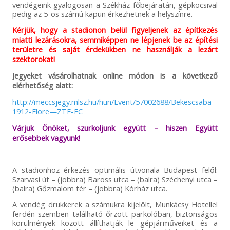
vendégeink gyalogosan a Székház főbejáratán, gépkocsival
pedig az 5-ös számú kapun érkezhetnek a helyszínre.
Kérjük, hogy a stadionon belül figyeljenek az építkezés
miatti lezárásokra, semmiképpen ne lépjenek be az építési
területre és saját érdekükben ne használják a lezárt
szektorokat!
Jegyeket vásárolhatnak online módon is a következő
elérhetőség alatt:
http://meccsjegy.mlsz.hu/hun/Event/57002688/Bekescsaba-
1912-Elore—ZTE-FC
Várjuk Önöket, szurkoljunk együtt – hiszen Együtt
erősebbek vagyunk!
A stadionhoz érkezés optimális útvonala Budapest felől:
Szarvasi út – (jobbra) Baross utca – (balra) Széchenyi utca –
(balra) Gőzmalom tér – (jobbra) Kórház utca.
A vendég drukkerek a számukra kijelölt, Munkácsy Hotellel
ferdén szemben található őrzött parkolóban, biztonságos
körülmények között állíthatják le gépjárműveiket és a