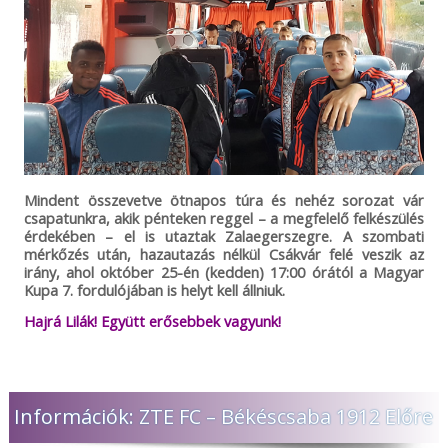
Mindent összevetve ötnapos túra és nehéz sorozat vár
csapatunkra, akik pénteken reggel – a megfelelő felkészülés
érdekében – el is utaztak Zalaegerszegre. A szombati
mérkőzés után, hazautazás nélkül Csákvár felé veszik az
irány, ahol október 25-én (kedden) 17:00 órától a Magyar
Kupa 7. fordulójában is helyt kell állniuk.
Hajrá Lilák! Együtt erősebbek vagyunk!
Információk: ZTE FC – Békéscsaba 1912 Előre