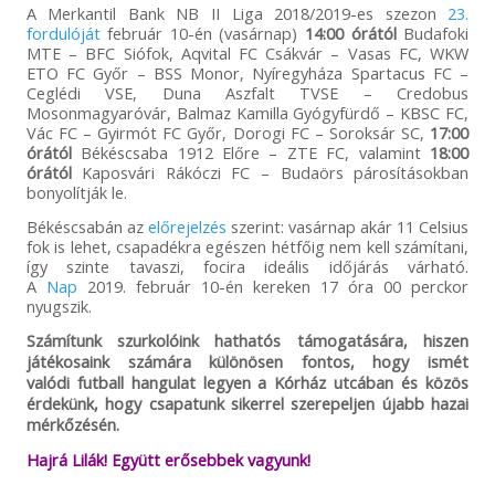
A Merkantil Bank NB II Liga 2018/2019-es szezon
23.
fordulóját
február 10-én (vasárnap)
14:00 órától
Budafoki
MTE – BFC Siófok, Aqvital FC Csákvár – Vasas FC, WKW
ETO FC Győr – BSS Monor, Nyíregyháza Spartacus FC –
Ceglédi VSE, Duna Aszfalt TVSE – Credobus
Mosonmagyaróvár, Balmaz Kamilla Gyógyfürdő – KBSC FC,
Vác FC – Gyirmót FC Győr, Dorogi FC – Soroksár SC,
17:00
órától
Békéscsaba 1912 Előre – ZTE FC, valamint
18:00
órától
Kaposvári Rákóczi FC – Budaörs párosításokban
bonyolítják le.
Békéscsabán az
előrejelzés
szerint: vasárnap akár 11 Celsius
fok is lehet, csapadékra egészen hétfőig nem kell számítani,
így szinte tavaszi, focira ideális időjárás várható.
A
Nap
2019. február 10-én kereken 17 óra 00 perckor
nyugszik.
Számítunk szurkolóink hathatós támogatására, hiszen
játékosaink számára különösen fontos, hogy ismét
valódi futball hangulat legyen a Kórház utcában és közös
érdekünk, hogy csapatunk sikerrel szerepeljen újabb hazai
mérkőzésén.
Hajrá Lilák! Együtt erősebbek vagyunk!