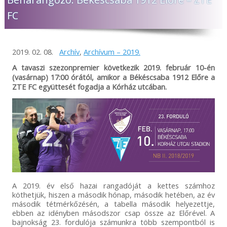
FC
2019. 02. 08.
Archív
,
Archívum – 2019.
A tavaszi szezonpremier következik 2019. február 10-én
(vasárnap) 17:00 órától, amikor a Békéscsaba 1912 Előre a
ZTE FC együttesét fogadja a Kórház utcában.
A 2019. év első hazai rangadóját a kettes számhoz
köthetjük, hiszen a második hónap, második hetében, az év
második tétmérkőzésén, a tabella második helyezettje,
ebben az idényben másodszor csap össze az Előrével. A
bajnokság 23. fordulója számunkra több szempontból is