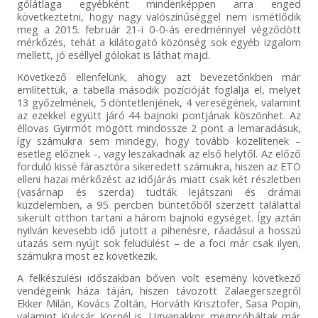
gólátlaga egyébként mindenképpen arra enged
következtetni, hogy nagy valószínűséggel nem ismétlődik
meg a 2015. február 21-i 0-0-ás eredménnyel végződött
mérkőzés, tehát a kilátogató közönség sok egyéb izgalom
mellett, jó eséllyel gólokat is láthat majd.
Következő ellenfelünk, ahogy azt bevezetőnkben már
említettük, a tabella második pozícióját foglalja el, melyet
13 győzelmének, 5 döntetlenjének, 4 vereségének, valamint
az ezekkel együtt járó 44 bajnoki pontjának köszönhet. Az
éllovas Gyirmót mögött mindössze 2 pont a lemaradásuk,
így számukra sem mindegy, hogy tovább közelítenek –
esetleg előznek -, vagy leszakadnak az első helytől. Az előző
forduló kissé fárasztóra sikeredett számukra, hiszen az ETO
elleni hazai mérkőzést az időjárás miatt csak két részletben
(vasárnap és szerda) tudták lejátszani és drámai
küzdelemben, a 95. percben büntetőből szerzett találattal
sikerült otthon tartani a három bajnoki egységet. Így aztán
nyilván kevesebb idő jutott a pihenésre, ráadásul a hosszú
utazás sem nyújt sok felüdülést – de a foci már csak ilyen,
számukra most ez következik.
A felkészülési időszakban bőven volt esemény következő
vendégeink háza táján, hiszen távozott Zalaegerszegről
Ekker Milán, Kovács Zoltán, Horváth Krisztofer, Sasa Popin,
valamint Kulcsár Kornél is. Ugyanakkor megpróbáltak már