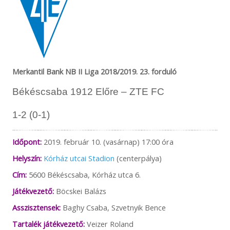
Merkantil Bank NB II Liga 2018/2019. 23. forduló
Békéscsaba 1912 Előre – ZTE FC
1-2 (0-1)
Időpont:
2019. február 10. (vasárnap) 17:00 óra
Helyszín:
Kórház utcai Stadion
(centerpálya)
Cím:
5600 Békéscsaba, Kórház utca 6.
Játékvezető:
Böcskei Balázs
Asszisztensek:
Baghy Csaba, Szvetnyik Bence
Tartalék játékvezető:
Veizer Roland