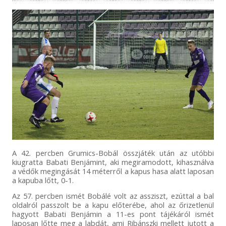
A 42. percben Grumics-Bobál összjáték után az utóbbi
kiugratta Babati Benjámint, aki megiramodott, kihasználva
a védők megingását 14 méterről a kapus hasa alatt laposan
a kapuba lőtt, 0-1.
Az 57. percben ismét Bobálé volt az assziszt, ezúttal a bal
oldalról passzolt be a kapu előterébe, ahol az őrizetlenül
hagyott Babati Benjámin a 11-es pont tájékáról ismét
laposan lőtte meg a labdát, ami Ribánszki mellett jutott a