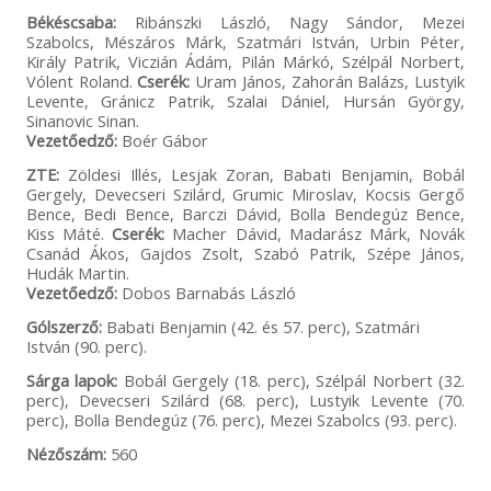
Békéscsaba:
Ribánszki László, Nagy Sándor, Mezei
Szabolcs, Mészáros Márk, Szatmári István, Urbin Péter,
Király Patrik, Viczián Ádám, Pilán Márkó, Szélpál Norbert,
Vólent Roland.
Cserék:
Uram János, Zahorán Balázs, Lustyik
Levente, Gránicz Patrik, Szalai Dániel, Hursán György,
Sinanovic Sinan.
Vezetőedző:
Boér Gábor
ZTE:
Zöldesi Illés, Lesjak Zoran, Babati Benjamin, Bobál
Gergely, Devecseri Szilárd, Grumic Miroslav, Kocsis Gergő
Bence, Bedi Bence, Barczi Dávid, Bolla Bendegúz Bence,
Kiss Máté.
Cserék:
Macher Dávid, Madarász Márk, Novák
Csanád Ákos, Gajdos Zsolt, Szabó Patrik, Szépe János,
Hudák Martin.
Vezetőedző:
Dobos Barnabás László
Gólszerző:
Babati Benjamin (42. és 57. perc), Szatmári
István (90. perc).
Sárga lapok:
Bobál Gergely (18. perc), Szélpál Norbert (32.
perc), Devecseri Szilárd (68. perc), Lustyik Levente (70.
perc), Bolla Bendegúz (76. perc), Mezei Szabolcs (93. perc).
Nézőszám:
560