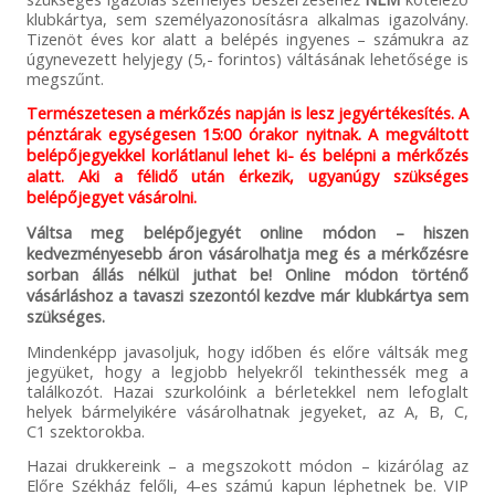
klubkártya, sem személyazonosításra alkalmas igazolvány.
Tizenöt éves kor alatt a belépés ingyenes – számukra az
úgynevezett helyjegy (5,- forintos) váltásának lehetősége is
megszűnt.
Természetesen a mérkőzés napján is lesz jegyértékesítés. A
pénztárak egységesen 15:00 órakor nyitnak. A megváltott
belépőjegyekkel korlátlanul lehet ki- és belépni a mérkőzés
alatt. Aki a félidő után érkezik, ugyanúgy szükséges
belépőjegyet vásárolni.
Váltsa meg belépőjegyét online módon – hiszen
kedvezményesebb áron vásárolhatja meg és a mérkőzésre
sorban állás nélkül juthat be! Online módon történő
vásárláshoz a tavaszi szezontól kezdve már klubkártya sem
szükséges.
Mindenképp javasoljuk, hogy időben és előre váltsák meg
jegyüket, hogy a legjobb helyekről tekinthessék meg a
találkozót. Hazai szurkolóink a bérletekkel nem lefoglalt
helyek bármelyikére vásárolhatnak jegyeket, az A, B, C,
C1 szektorokba.
Hazai drukkereink – a megszokott módon – kizárólag az
Előre Székház felőli, 4-es számú kapun léphetnek be. VIP