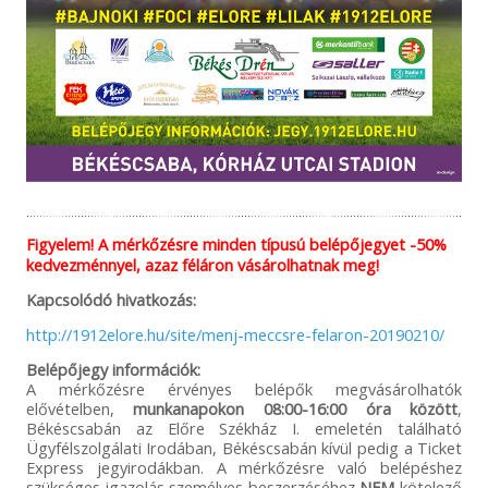
Figyelem! A mérkőzésre minden típusú belépőjegyet -50%
kedvezménnyel, azaz féláron vásárolhatnak meg!
Kapcsolódó hivatkozás:
http://1912elore.hu/site/menj-meccsre-felaron-20190210/
Belépőjegy információk:
A mérkőzésre érvényes belépők megvásárolhatók
elővételben,
munkanapokon
08:00-16:00 óra között
,
Békéscsabán az Előre Székház I. emeletén található
Ügyfélszolgálati Irodában, Békéscsabán kívül pedig a Ticket
Express jegyirodákban. A mérkőzésre való belépéshez
szükséges igazolás személyes beszerzéséhez
NEM
kötelező