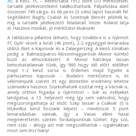
án
, a KBSC FC – Békéscsaba 1912 Előre 0-0 mérkőzésen,
tartalék játékvezetőként találkozhattunk. Pályafutása alatt
összesen 749 sárga- és 66 piros (!) színű lapot használt fel.
Segítőiként Baghy Csabát és Szvetnyik Bencét jelölték ki,
míg a tartalék játékvezető feladatait Veizer Roland látja
el. Hasznos munkát, jó mérkőzést kívánunk!
A táblázatra pillantva látható, hogy továbbra is a Gyirmót
FC Győr vezeti a listát (46 pont), 2-2 egységgel lemaradva
üldözi őket a Kaposvár és a Zalaegerszeg. A kieső zónában
pedig a Balmazújváros-Mosonmagyaróvár-Monor kombó
küzd az elmozdulásért. A Monor hátránya lassan
behozhatatlannak tűnik, így félő hogy idő előtt eldőlhet
majd 1-2 kieső sorsa is. Érdemes majd figyelni a
párhuzamos Kaposvár – Budaörs mérkőzésre is, és
véleményünk szerint itt egy döntetlen eredmény lehetne
számunkra hasznos. Szurkolhatunk ezúttal még a Vácnak is,
amely otthon fogadja a Gyirmótot – bár az esélyeket
latolgatva, a 13. helyezett még így sem valószínű, hogy
megszorongathatja az elsőt. Szép lassan a Csákvár (!) is
lőtávolba kerül hozzánk képest – mindössze 5 pont
lemaradásban vannak, így a Vasas elleni hazai
megmérettetés szintén fordulópontnak tűnhet. Egy szó,
mint száz – ahogy azt már megszokhattuk – izgalmakban
most sem lesz hiány!