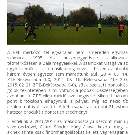
A két mérkőző fél egyáltalán nem ismeretlen egymás
számára, 1995. óta huszonegyedszer találkozunk
tétmérkőzésen a Zala megyeiekkel. A számokat vizsgálva az
egyik szemünk sír, a másik pedig nevet – hiszen az utóbbi
három évben egyszer sem maradtunk alul (2014. 03. 14.
ZTE-Békéscsaba 0-0, 2014. 08. 16. Békéscsaba-ZTE 2-0,
2015. 02. 21. ZTE-Békéscsaba 0-0), sőt a szerzett pontok és
gólok tekintetében is mi voltunk a jobbak. Összességében
azonban, a ZTE ellen mindössze négyszer sikerült három
pont birtokában elhagynunk a pályát, míg ez nekik tíz
alkalommal is összejött. A két csapat az utóbbi 21 évben
hatszor produkált döntetlen eredményt.
Ellenfelünk a 2016/2017-es másodosztályú szezont már új
vezetőedzővel, Csató Sándor irányításával kezdte meg –
akinek szinte csak finomhangolásokat kellett végrehajtania