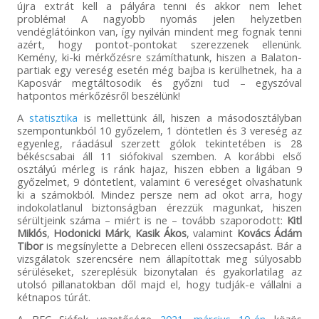
újra extrát kell a pályára tenni és akkor nem lehet
probléma! A nagyobb nyomás jelen helyzetben
vendéglátóinkon van, így nyilván mindent meg fognak tenni
azért, hogy pontot-pontokat szerezzenek ellenünk.
Kemény, ki-ki mérkőzésre számíthatunk, hiszen a Balaton-
partiak egy vereség esetén még bajba is kerülhetnek, ha a
Kaposvár megtáltosodik és győzni tud – egyszóval
hatpontos mérkőzésről beszélünk!
A
statisztika
is mellettünk áll, hiszen a másodosztályban
szempontunkból 10 győzelem, 1 döntetlen és 3 vereség az
egyenleg, ráadásul szerzett gólok tekintetében is 28
békéscsabai áll 11 siófokival szemben. A korábbi első
osztályú mérleg is ránk hajaz, hiszen ebben a ligában 9
győzelmet, 9 döntetlent, valamint 6 vereséget olvashatunk
ki a számokból. Mindez persze nem ad okot arra, hogy
indokolatlanul biztonságban érezzük magunkat, hiszen
sérültjeink száma – miért is ne – tovább szaporodott:
Kitl
Miklós
,
Hodonicki Márk
,
Kasik Ákos
, valamint
Kovács Ádám
Tibor
is megsínylette a Debrecen elleni összecsapást. Bár a
vizsgálatok szerencsére nem állapítottak meg súlyosabb
sérüléseket, szereplésük bizonytalan és gyakorlatilag az
utolsó pillanatokban dől majd el, hogy tudják-e vállalni a
kétnapos túrát.