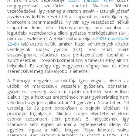
A BFC Siófok vezetősége
2021. március 10-én
közös
megegyezéssel szerződést bontott Waltner Róbert
vezetőedzővel, így jelenleg a Kriston István – Dzurják József
asszisztens kettős készíti fel a csapatot és próbálja meg
kiharcolni a bennmaradást. Nyilván egy vezetőedző nélküli
csapatban lehet némi bizonytalanság, ami azonban a
legutóbbi Kazincbarcika elleni győztes mérkőzésükön (0-1)
nem volt észlelhető. A Békéscsaba utoljára
2020. november
22-én
találkozott velük, amikor hazai körülmények között
vendégeink tudtak győzni (0-1). Van tehát miért
visszavágnunk, ráadásul csak pontszerzéssel tudnánk –
adott esetben – tovább kozmetikázni a tabellán elfoglalt 14.
helyünket. Ez amúgy egy nagyszerű véghajrával és némi
szerencsével még sokkal jobb is lehetne!
A Somogy megyeiek sormintája igen vegyes, hiszen az
utóbbi öt mérkőzésük visszafelé győzelem, döntetlen,
győzelem, vereség, valamint újabb döntetlen sorrendben
alakult, így a hektikus eredmények miatt gyakorlatilag nem
véletlen, hogy jelen pillanatban 11 győzelem 5 döntetlen, 19
vereség és 38 pont birtokában a bajnoki táblázat 16.
pozícióját foglalják el. Mindez szöges ellentéte az előző
csonka szezonban elért pompás 5. helyezésnek, így
számukra sem éppen az idei a legfényesebb idény. Az
egyetlen vigasz a MOL Magyar Kupa lehetett volna
számukra, ahol viszont a legjobb 16 között a DVSC állta