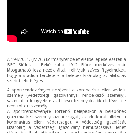
A 194/2021. (IV.26.) kormányrendelet életbe lépése esetén a
BFC Siófok – Békéscsaba 1912 Előre mérkőzés már
látogatható lesz nézők által. Felhívjuk szíves figyelmüket,
hogy a stadion területére a belépés kizárólag az alábbiak
szerint lehetséges:
A sportrendezvényen nézőként a koronavírus ellen védett
személy (védettségi igazolvánnyal rendelkező személy),
valamint a felügyelete alatt lévő tizennyolcadik életévét be
nem töltött személy.
A sportrendezvényre történő belépéskor a belépőnek
igazolnia kell személyi azonosságát, az életkorát, illetve a
koronavírus elleni védettségét. A védettség igazolását
kizárólag a védettségi igazolvány bemutatásával lehet
elfogadni. Ezek hiányában a sportrendezvény szervezője