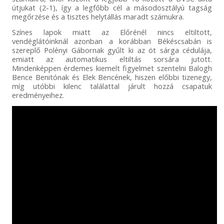
útjukat (2-1), így a legfőbb cél a másodosztályú tagság
megőrzése és a tisztes helytállás maradt számukra.
Színes lapok miatt az Előrénél nincs eltiltott,
vendéglátóinknál azonban a korábban Békéscsabán is
szereplő Polényi Gábornak gyűlt ki az öt sárga cédulája,
emiatt az automatikus eltiltás sorsára jutott.
Mindenképpen érdemes kiemelt figyelmet szentelni Balogh
Bence Benitónak és Elek Bencének, hiszen előbbi tizenegy,
míg utóbbi kilenc találattal járult hozzá csapatuk
eredményeihez.