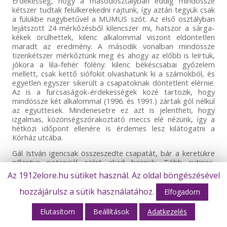
Érdekesség, hogy a másodosztályban eddig mindössze
kétszer tudtak felülkerekedni rajtunk, így aztán tegyük csak
a fülükbe nagybetűvel a MUMUS szót. Az első osztályban
lejátszott 24 mérkőzésből kilencszer mi, hatszor a sárga-
kékek örülhettek, kilenc alkalommal viszont eldöntetlen
maradt az eredmény. A második vonalban mindössze
tizenkétszer mérkőztünk meg és ahogy az előbb is leírtuk,
jókora a lila-fehér fölény: kilenc békéscsabai győzelem
mellett, csak kettő siófokit olvashatunk ki a számokból, és
egyetlen egyszer sikerült a csapatoknak döntetlent elérnie.
Az is a furcsaságok-érdekességek közé tartozik, hogy
mindössze két alkalommal (1996. és 1991.) zártak gól nélkül
az együttesek. Mindenesetre ez azt is jelentheti, hogy
izgalmas, közönségszórakoztató meccs elé nézünk, így a
hétközi időpont ellenére is érdemes lesz kilátogatni a
Kórház utcába.
Gál István igencsak összeszedte csapatát, bár a keretükre
pillantva potenciál azért akad bennük. Több rutinos,
tapasztalt játékos segíti a Balaton-parti klub boldogulását,
Az 1912elore.hu sütiket használ. Az oldal böngészésével
így ezzel együtt azt talán nyugodtan ki lehet jelenteni, hogy
kiesési gondjaik ebben a bajnokságban biztosan nem
hozzájárulsz a sütik használatához.
Elfogadom
lesznek, sőt… Házi góllövő listájukat hét találattal Szakály
Dénes vezeti, de érdemes lesz kiemelt figyelmet szentelni
Elutasítom
Beállítások
Adatkezelés
Horváth Péternek, Magasföldi Józsefnek vagy éppen a
tehetséges fiatal játékosnak Balogh Bence Benitónak is, aki