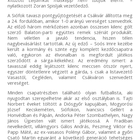
kitűzött céljainkat másképp nem tudjuk elérni.”
–
nyilatkozott Zoran Spisljak vezetőedző.
A Siófok tavaszi pontgyűjtögetését a Csákvár állította meg
a 24. fordulóban, amikor 1-0 arányú vereséget szenvedtek.
Az előző három mérkőzésen azonban összesen kilenc gólt
szerző Balaton-parti együttes remek szériát produkált.
Nem véletlen a javuló tendencia, hiszen télen
nagybevásárlást tartottak. Az új edző – Soós Imre kezébe
került a kormány és szinte egy komplett kezdőcsapatra
való, egykoron az élvonalban is megfordult játékos
szerződött a sárga-kékekhez. Az eredmény ismert: a
tavasszal eddig lejátszott kilenc meccsen ötször nyert,
egyszer döntetlenre végzett a gárda, s csak a listavezető
Vasastól, Cegléden, valamint Csákváron szenvedett
vereséget.
Minden csapatrészben található olyan futballista, aki
nyugodtan szerepelhetne akár az első osztályban is. Tajti
Norbert éveket töltött a Diósgyőr kapujában, Mogyorósi
József Kecskeméten, Siófokon, Ivancsics Gellért a
Honvédban és Pápán, Andorka Péter Szombathelyen, Nagy
János Újpesten vált ismert játékossá. A Fradiban
nevelkedett, villámgyors Gálos András, Peszmeg Viktor és
Papp Máté, az ex-vasasos Polényi Gábor, valamint a győri
Csató Martin egyaránt a következő generáció tehetséges