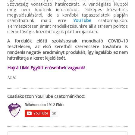
Szövetség vonatkozó határozatát. A vendéglátó klubtól
még nem kaptunk információt élőképes közvetítés
megvalósulásáról, de a korábbi tapasztalatok alapján
számíthatunk majd erre
YouTube
csatornájukon.
Természetesen amint rendelkezésünkre áll a stream pontos
elérhetősége, közölni fogjuk platformjainkon.
A fordulók előtti szokásosnak mondható COVID-19
tesztelésen, az első keretből szerencsére továbbra is
mindenki negatív eredményt produkált, így legalább ez nem
hátráltatja a keret kijelölését.
Hajrá Lilák! Együtt erősebbek vagyunk!
M.B.
Csatlakozzon YouTube csatornánkhoz: