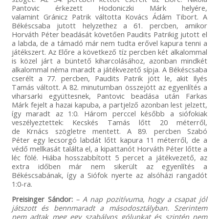
Pantovic érkezett Hodoniczki Márk helyére,
valamint Gránicz Patrik váltotta Kovács Ádám Tibort. A
Békéscsaba jutott helyzethez a 61. percben, amikor
Horváth Péter beadását követően Paudits Patrikig jutott el
a labda, de a támadó már nem tudta erővel kapura tenni a
játékszert. Az Előre a következő tíz percben két alkalommal
is közel járt a büntető kiharcolásához, azonban mindkét
alkalommal néma maradt a játékvezető sípja. A Békéscsaba
cserélt a 77. percben, Paudits Patrik jött le, akit Ilyés
Tamás váltott. A 82. minutumban összejött az egyenlítés a
viharsarki együttesnek, Pantovic beadása után Farkas
Márk fejelt a hazai kapuba, a partjelző azonban lest jelzett,
így maradt az 1:0. Három perccel később a siófokiak
veszélyeztettek: Kecskés Tamás lőtt 20 méterről,
de Krnács szögletre mentett. A 89. percben Szabó
Péter egy lecsorgó labdát lőtt kapura 11 méterről, de a
védő mellkasát találta el, a kipattanót Horváth Péter lőtte a
léc fölé. Hiába hosszabbított 5 percet a játékvezető, az
extra időben már nem sikerült az egyenlítés a
Békéscsabának, így a Siófok nyerte az alsóházi rangadót
1:0-ra.
Preisinger Sándor:
– A nap pozitívuma, hogy a csapat jól
játszott és bennmaradt a másodosztályban. Szerintem
nem adtak meg egy szabályos gólunkat és szintén nem