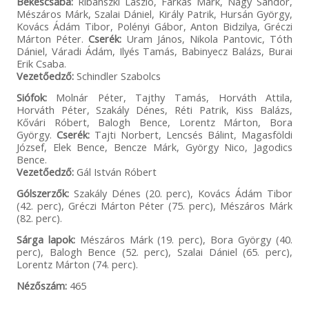
Békéscsaba:
Ribánszki László, Farkas Márk, Nagy Sándor,
Mészáros Márk, Szalai Dániel, Király Patrik, Hursán György,
Kovács Ádám Tibor, Polényi Gábor, Anton Bidzilya, Gréczi
Márton Péter.
Cserék:
Uram János, Nikola Pantovic, Tóth
Dániel, Váradi Ádám, Ilyés Tamás, Babinyecz Balázs, Burai
Erik Csaba.
Vezetőedző:
Schindler Szabolcs
Siófok:
Molnár Péter, Tajthy Tamás, Horváth Attila,
Horváth Péter, Szakály Dénes, Réti Patrik, Kiss Balázs,
Kővári Róbert, Balogh Bence, Lorentz Márton, Bora
György.
Cserék:
Tajti Norbert, Lencsés Bálint, Magasföldi
József, Elek Bence, Bencze Márk, György Nico, Jagodics
Bence.
Vezetőedző:
Gál István Róbert
Gólszerzők:
Szakály Dénes (20. perc), Kovács Ádám Tibor
(42. perc), Gréczi Márton Péter (75. perc), Mészáros Márk
(82. perc).
Sárga lapok:
Mészáros Márk (19. perc), Bora György (40.
perc), Balogh Bence (52. perc), Szalai Dániel (65. perc),
Lorentz Márton (74. perc).
Nézőszám:
465