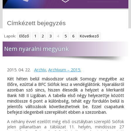
Címkézett bejegyzés
Lapok:
Előző
1
2
3
4
5
6
Következő
Nem nyaralni megyünk
2015. 04. 22.
Archív
,
Archívum – 2015.
Két héten belül másodszor utazik Somogy megyébe az
Előre, ezúttal a BFC Siófok lesz a vendéglátónk. Nyaralásról
azonban szó sincs, hiszen élesedik a helyzet a Merkantil
Bank NB II Ligában. A tabella első négy helyezettje között
mindössze 6 pont a különbség, tehát egy fordulón belül is
jelentős változások következhetnek be. Ezzel csapatunk
befejezi idegenbeli szereplését ebben a szezonban.
A néhány évvel ezelőtt még első osztályban szereplő Siófok
jelen pillanatban a táblázat 11. helyén, mindössze 27