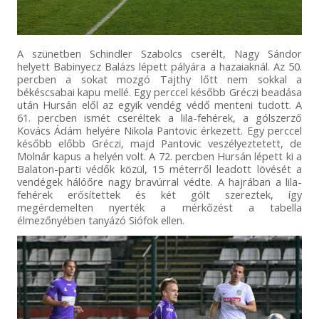
A szünetben Schindler Szabolcs cserélt, Nagy Sándor
helyett Babinyecz Balázs lépett pályára a hazaiaknál. Az 50.
percben a sokat mozgó Tajthy lőtt nem sokkal a
békéscsabai kapu mellé. Egy perccel később Gréczi beadása
után Hursán elől az egyik vendég védő menteni tudott. A
61. percben ismét cseréltek a lila-fehérek, a gólszerző
Kovács Ádám helyére Nikola Pantovic érkezett. Egy perccel
később előbb Gréczi, majd Pantovic veszélyeztetett, de
Molnár kapus a helyén volt. A 72. percben Hursán lépett ki a
Balaton-parti védők közül, 15 méterről leadott lövését a
vendégek hálóőre nagy bravúrral védte. A hajrában a lila-
fehérek erősítettek és két gólt szereztek, így
megérdemelten nyerték a mérkőzést a tabella
élmezőnyében tanyázó Siófok ellen.