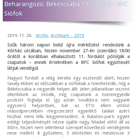
Beharangozó: Békéscsaba 1912 Előre – BFC
Siófok
2019. 11. 26.
Archív
,
Archívum – 2019.
Szűk három napon belül újra mérkőzést rendezünk a
Kórház utcában, hiszen november 27-én (szerdán) 18:00
órától a korábban elhalasztott 11. fordulót pótolják a
csapatok – ennek értelmében a BFC Siófok együttesét
látjuk vendégül.
Nagyot fordult a világ kereke egy esztendő alatt, hiszen
tavaly ebben az időszakban a siófokiak a tizenhetedik, míg a
Békéscsaba a negyedik helyen állt. Jelen pillanatban viszont
ellenfelünk az ötödik, míg csapatunk a tizennegyedik
pozíciót foglalja el. Így aztán továbbra sem vagyunk
egyszerű helyzetben, bár az ETO elleni utolsó
másodpercekben megszerzett egyenlítő találat azért
hozhat némi lelki kiegyenesedést. A Balaton-parti egylet
eddigi teljesítményét nézve újabb nagy feladat előtt áll az
Előre, hiszen nem véletlenül szerepel következő vendégeink
neve mellett 8 győzelem, 5 döntetlen és mindössze 3