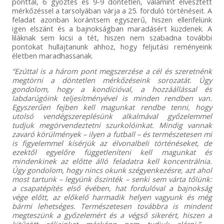
ponttal, 6 győztes és 9-9 döntetlen, valamint elvesztett
mérkőzéssel a tarsolyában várja a 25. forduló történéseit. A
feladat azonban korántsem egyszerű, hiszen ellenfelünk
igen elszánt és a bajnokságban maradásért küzdenek. A
liláknak sem kicsi a tét, hiszen nem szabadna további
pontokat hullajtanunk ahhoz, hogy feljutási reményeink
életben maradhassanak.
“Ezúttal is a három pont megszerzése a cél és szeretnénk
megtörni a döntetlen mérkőzéseink sorozatát. Úgy
gondolom, hogy a kondícióval, a hozzáállással és
labdarúgóink teljesítményével is minden rendben van.
Egyszerűen fejben kell magunkat rendbe tenni, hogy
utolsó vendégszereplésünk alkalmával győzelemmel
tudjuk megörvendeztetni szurkolóinkat. Mindig vannak
zavaró körülmények – ilyen a futball – és természetesen mi
is figyelemmel kísérjük az élvonalbeli történéseket, de
ezektől egyelőre függetleníteni kell magunkat és
mindenkinek az előtte álló feladatra kell koncentrálnia.
Úgy gondolom, hogy nincs okunk szégyenkezésre, azt ahol
most tartunk – legyünk őszinték – senki sem várta tőlünk:
a csapatépítés első évében, hat fordulóval a bajnokság
vége előtt, az előkelő harmadik helyen vagyunk és még
bármi lehetséges. Természetesen továbbra is mindent
megteszünk a győzelemért és a végső sikerért, hiszen a