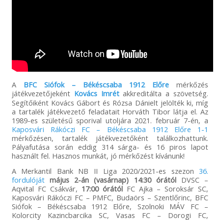
A
BFC Siófok – Békéscsaba 1912 Előre
mérkőzés
játékvezetőjeként
Kovács Imrét
akkreditálta a szövetség.
Segítőiként Kovács Gábort és Rózsa Dánielt jelölték ki, míg
a tartalék játékvezető feladatait Horváth Tibor látja el. Az
1989-es születésű sporival utoljára 2021. február 7-én, a
Kaposvári Rákóczi FC – Békéscsaba 1912 Előre 1-1
mérkőzésen, tartalék játékvezetőként találkozhattunk.
Pályafutása során eddig 314 sárga- és 16 piros lapot
használt fel. Hasznos munkát, jó mérkőzést kívánunk!
A Merkantil Bank NB II Liga 2020/2021-es szezon
36.
fordulóját
május 2-án (vasárnap) 14:30 órától
DVSC –
Aqvital FC Csákvár,
17:00 órától
FC Ajka – Soroksár SC,
Kaposvári Rákóczi FC – PMFC, Budaörs – Szentlőrinc, BFC
Siófok – Békéscsaba 1912 Előre, Szolnoki MÁV FC –
Kolorcity Kazincbarcika SC, Vasas FC – Dorogi FC,