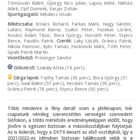
Tömösvári Bálint, György Nico Julian, Lapos Máté, Nikházi
Márk, Cipf Dominik, Varjas Zoltán.
Sportigazgató:
Mihalecz István
Békéscsaba:
Krnács Richárd, Farkas Márk, Nagy Sándor,
Lukács Raymond Barna, Szabó Péter, Fazekas Lóránt,
Kovács Ádám Tibor, Bora György, Horváth Péter, Styecz
Bence, Paudits Patrik.
Cserék:
Laky László, Gránicz Patrik,
Nikola Pantovic, Ilyés Tamás, Hodonicki Márk, Tóth Péter,
Sipaki Patrik Martin.
Vezetőedző:
Preisinger Sándor
Gólszerző:
Szakály Attila (14. perc).
Sárga lapok:
Tajthy Tamás (36. perc), Bora György (51.
perc), Gaál Bálint (57. perc), Kecskés Tamás (59. perc),
Gránicz Patrik (76. perc), Styecz Bence (93. perc).
Több mindenre is fény derült ezen a játéknapon, bár
csapatunk némileg szerencsétlen vereséget szenvedett
Siófokon, a többi mérkőzés eredményeképpen eldőlt, hogy
jövőre is egészen biztosan a másodosztályban folytatjuk.
Az is kiderült, hogy a DVTK kiesett az első osztályból, így a
2021/2022-es idényben biztosan találkozunk velük is a