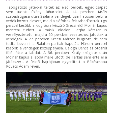
Tapogatózó játékkal teltek az első percek, egyik csapat
sem tudott fölényt kiharcolni. A 14. percben Király
szabadrúgása után Szalai a vendégek tizenhatosán belül a
védők között elesett, majd a siófokiak felszabadítottak. Egy
perccel később a kiugrásra készülő Gréczi elől Molnár kapus
menteni tudott. A másik oldalon Tatjhy kétszer is
veszélyeztetett., majd a 20. percben vezetéshez jutottak a
vendégek. A 27. percben Gréczi Márton kiugrott, de nem
tudta bevenni a Balaton-partiak kapuját. Három perccel
később a vendégek középpályása, Balogh Bence az ötösről
fölé lőtte a labdát. A 36. percben Király szöglete után
Molnár kapus a labda mellé ütött, de Farkas sem érte el a
játékszert. A félidő hajrájában egyenlített a Békéscsaba
Kovács Ádám révén.