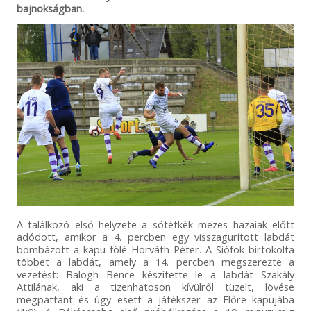
bajnokságban.
A találkozó első helyzete a sötétkék mezes hazaiak előtt
adódott, amikor a 4. percben egy visszagurított labdát
bombázott a kapu fölé Horváth Péter. A Siófok birtokolta
többet a labdát, amely a 14. percben megszerezte a
vezetést: Balogh Bence készítette le a labdát Szakály
Attilának, aki a tizenhatoson kívülről tüzelt, lövése
megpattant és úgy esett a játékszer az Előre kapujába