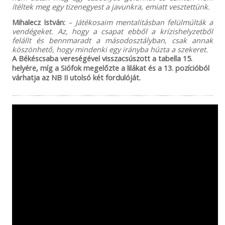
ítéltek meg egy tizenegyest a javunkra, emiatt vesztettünk.
Mihalecz István:
– Játékosaim mentalitásban felülmúlták a
vendégeket. Az, hogy a csapat ebből a krízishelyzetből
felállt és bennmaradt a másodosztályban, csak annak
köszönhető, hogy mindenki egy irányba húzta a szekeret.
A Békéscsaba vereségével visszacsúszott a tabella 15.
helyére, míg a Siófok megelőzte a lilákat és a 13. pozícióból
várhatja az NB II utolsó két fordulóját.