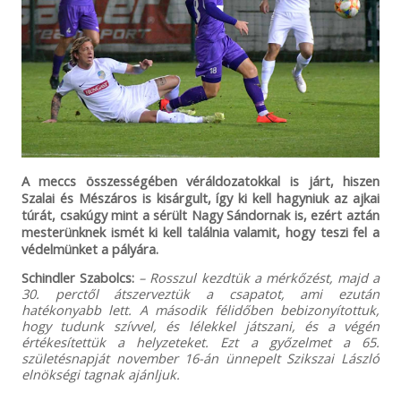
A meccs összességében véráldozatokkal is járt, hiszen
Szalai és Mészáros is kisárgult, így ki kell hagyniuk az ajkai
túrát, csakúgy mint a sérült Nagy Sándornak is, ezért aztán
mesterünknek ismét ki kell találnia valamit, hogy teszi fel a
védelmünket a pályára.
Schindler Szabolcs:
– Rosszul kezdtük a mérkőzést, majd a
30. perctől átszerveztük a csapatot, ami ezután
hatékonyabb lett. A második félidőben bebizonyítottuk,
hogy tudunk szívvel, és lélekkel játszani, és a végén
értékesítettük a helyzeteket. Ezt a győzelmet a 65.
születésnapját november 16-án ünnepelt Szikszai László
elnökségi tagnak ajánljuk.