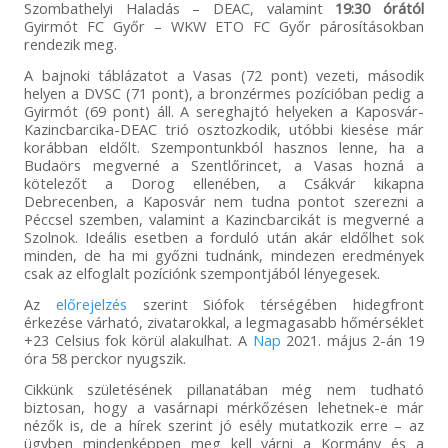
Szombathelyi Haladás – DEAC, valamint
19:30 órától
Gyirmót FC Győr – WKW ETO FC Győr párosításokban
rendezik meg.
A bajnoki táblázatot a Vasas (72 pont) vezeti, második
helyen a DVSC (71 pont), a bronzérmes pozícióban pedig a
Gyirmót (69 pont) áll. A sereghajtó helyeken a Kaposvár-
Kazincbarcika-DEAC trió osztozkodik, utóbbi kiesése már
korábban eldőlt. Szempontunkból hasznos lenne, ha a
Budaörs megverné a Szentlőrincet, a Vasas hozná a
kötelezőt a Dorog ellenében, a Csákvár kikapna
Debrecenben, a Kaposvár nem tudna pontot szerezni a
Péccsel szemben, valamint a Kazincbarcikát is megverné a
Szolnok. Ideális esetben a forduló után akár eldőlhet sok
minden, de ha mi győzni tudnánk, mindezen eredmények
csak az elfoglalt pozíciónk szempontjából lényegesek.
Az
előrejelzés
szerint Siófok térségében hidegfront
érkezése várható, zivatarokkal, a legmagasabb hőmérséklet
+23 Celsius fok körül alakulhat. A
Nap
2021. május 2-án 19
óra 58 perckor nyugszik.
Cikkünk születésének pillanatában még nem tudható
biztosan, hogy a vasárnapi mérkőzésen lehetnek-e már
nézők is, de a hírek szerint jó esély mutatkozik erre – az
ügyben mindenképpen meg kell várni a Kormány és a