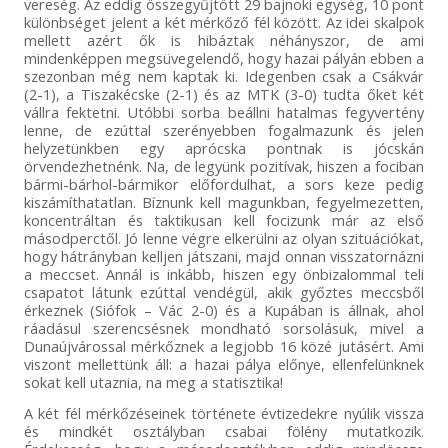
vereség. Az eddig összegyűjtött 29 bajnoki egység, 10 pont
különbséget jelent a két mérkőző fél között. Az idei skalpok
mellett azért ők is hibáztak néhányszor, de ami
mindenképpen megsüvegelendő, hogy hazai pályán ebben a
szezonban még nem kaptak ki. Idegenben csak a Csákvár
(2-1), a Tiszakécske (2-1) és az MTK (3-0) tudta őket két
vállra fektetni. Utóbbi sorba beállni hatalmas fegyvertény
lenne, de ezúttal szerényebben fogalmazunk és jelen
helyzetünkben egy aprócska pontnak is jócskán
örvendezhetnénk. Na, de legyünk pozitívak, hiszen a fociban
bármi-bárhol-bármikor előfordulhat, a sors keze pedig
kiszámíthatatlan. Bíznunk kell magunkban, fegyelmezetten,
koncentráltan és taktikusan kell focizunk már az első
másodperctől. Jó lenne végre elkerülni az olyan szituációkat,
hogy hátrányban kelljen játszani, majd onnan visszatornázni
a meccset. Annál is inkább, hiszen egy önbizalommal teli
csapatot látunk ezúttal vendégül, akik győztes meccsből
érkeznek (Siófok – Vác 2-0) és a Kupában is állnak, ahol
ráadásul szerencsésnek mondható sorsolásuk, mivel a
Dunaújvárossal mérkőznek a legjobb 16 közé jutásért. Ami
viszont mellettünk áll: a hazai pálya előnye, ellenfelünknek
sokat kell utaznia, na meg a statisztika!
A két fél mérkőzéseinek története évtizedekre nyúlik vissza
és mindkét osztályban csabai fölény mutatkozik.