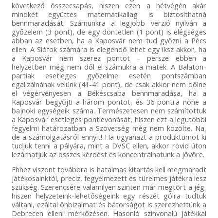
következő összecsapás, hiszen ezen a hétvégén akár
mindkét együttes matematikailag is biztosíthatná
bennmaradását. Számunkra a legjobb verzió nyilván a
győzelem (3 pont), de egy döntetlen (1 pont) is elégséges
abban az esetben, ha a Kaposvár nem tud győzni a Pécs
ellen. A Siófok számára is elegendő lehet egy iksz akkor, ha
a Kaposvár nem szerez pontot – persze ebben a
helyzetben még nem dől el számukra a matek. A Balaton-
partiak esetleges győzelme esetén pontszámban
egalizálnának velünk (41-41 pont), de csak akkor nem dőlne
el végérvényesen a Békéscsaba bennmaradása, ha a
Kaposvár begyűjti a három pontot, és 36 pontra nőne a
bajnoki egységeik száma. Természetesen nem számítottuk
a Kaposvár esetleges pontlevonását, hiszen ezt a legutóbbi
fegyelmi határozatban a Szövetség még nem közölte. Na,
de a számolgatásról ennyit! Ha ugyanazt a produktumot ki
tudjuk tenni a pályára, mint a DVSC ellen, akkor rövid úton
lezárhatjuk az összes kérdést és koncentrálhatunk a jövőre.
Ehhez viszont továbbra is hatalmas kitartás kell megmaradt
játékosainktól, precíz, fegyelmezett és türelmes játékra lesz
szükség. Szerencsére valamilyen szinten már megtört a jég,
hiszen helyzeteink-lehetőségeink egy részét gólra tudtuk
váltani, ezáltal önbizalmat és bátorságot is szerezhettünk a
Debrecen elleni mérkőzésen. Hasonló színvonalú játékkal