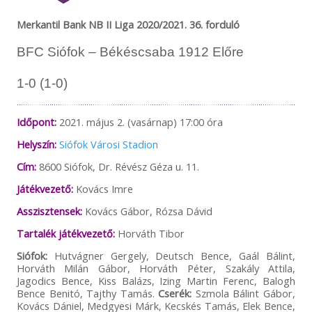
Merkantil Bank NB II Liga 2020/2021. 36. forduló
BFC Siófok – Békéscsaba 1912 Előre
1-0 (1-0)
Időpont:
2021. május 2. (vasárnap) 17:00 óra
Helyszín:
Siófok Városi Stadion
Cím:
8600 Siófok, Dr. Révész Géza u. 11.
Játékvezető:
Kovács Imre
Asszisztensek:
Kovács Gábor, Rózsa Dávid
Tartalék játékvezető:
Horváth Tibor
Siófok:
Hutvágner Gergely, Deutsch Bence, Gaál Bálint,
Horváth Milán Gábor, Horváth Péter, Szakály Attila,
Jagodics Bence, Kiss Balázs, Izing Martin Ferenc, Balogh
Bence Benitó, Tajthy Tamás.
Cserék:
Szmola Bálint Gábor,
Kovács Dániel, Medgyesi Márk, Kecskés Tamás, Elek Bence,