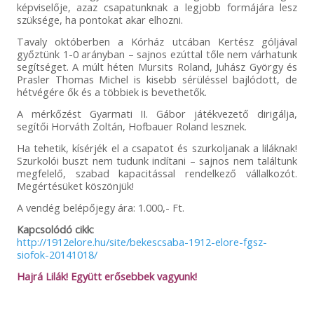
képviselője, azaz csapatunknak a legjobb formájára lesz
szüksége, ha pontokat akar elhozni.
Tavaly októberben a Kórház utcában Kertész góljával
győztünk 1-0 arányban – sajnos ezúttal tőle nem várhatunk
segítséget. A múlt héten Mursits Roland, Juhász György és
Prasler Thomas Michel is kisebb sérüléssel bajlódott, de
hétvégére ők és a többiek is bevethetők.
A mérkőzést Gyarmati II. Gábor játékvezető dirigálja,
segítői Horváth Zoltán, Hofbauer Roland lesznek.
Ha tehetik, kísérjék el a csapatot és szurkoljanak a liláknak!
Szurkolói buszt nem tudunk indítani – sajnos nem találtunk
megfelelő, szabad kapacitással rendelkező vállalkozót.
Megértésüket köszönjük!
A vendég belépőjegy ára: 1.000,- Ft.
Kapcsolódó cikk:
http://1912elore.hu/site/bekescsaba-1912-elore-fgsz-
siofok-20141018/
Hajrá Lilák! Együtt erősebbek vagyunk!