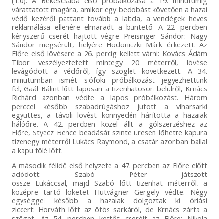
(1:0). A Békéscsaba első próbálkozása a 19. minutumig
várattatott magára, amikor egy bedobást követően a hazai
védő kezéről pattant tovább a labda, a vendégek heves
reklamálása ellenére elmaradt a büntető. A 22. percben
kényszerű cserét hajtott végre Preisinger Sándor: Nagy
Sándor megsérült, helyére Hodoniczki Márk érkezett. Az
Előre első lövésére a 26. percig kellett várni: Kovács Ádám
Tibor veszélyeztetett mintegy 20 méterről, lövése
levágódott a védőről, így szöglet következett. A 34.
minutumban ismét siófoki próbálkozást jegyezhettünk
fel, Gaál Bálint lőtt laposan a tizenhatoson belülről, Krnács
Richárd azonban védte a lapos próbálkozást. Három
perccel később szabadrúgáshoz jutott a viharsarki
együttes, a távoli lövést könnyedén hárította a hazaiak
hálóőre. A 42. percben közel állt a gólszerzéshez az
Előre, Styecz Bence beadását szinte üresen lőhette kapura
tizenegy méterről Lukács Raymond, a csatár azonban ballal
a kapu fölé lőtt.
A második félidő első helyzete a 47. percben az Előre előtt
adódott: Szabó Péter játszott
össze Lukáccsal, majd Szabó lőtt tizenhat méterről, a
középre tartó löketet Hutvágner Gergely védte. Négy
egységgel később a hazaiak dolgoztak ki óriási
ziccert: Horváth lőtt az ötös sarkáról, de Krnács zárta a
szöget. Az 54. percben kettőt cserélt az Előre: Nikola