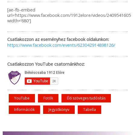
[ae-fb-embed
url=’https://www.facebook.com/1912elore/videos/240954160597
width=’680′]
Csatlakozzon az eseményhez facebook oldalunkon:
https://www.facebook.com/events/623042914898126/
Csatlakozzon YouTube csatornánkhoz:
YouTube
Fotók
Élő szöveges tudósítás
Információk
Jegyzőkönyv
Tabella