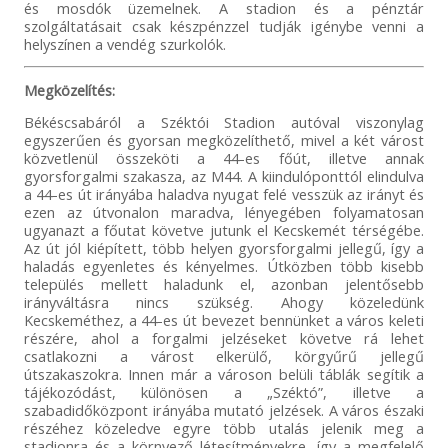
és mosdók üzemelnek. A stadion és a pénztár
szolgáltatásait csak készpénzzel tudják igénybe venni a
helyszínen a vendég szurkolók.
Megközelítés:
Békéscsabáról a Széktói Stadion autóval viszonylag
egyszerűen és gyorsan megközelíthető, mivel a két várost
közvetlenül összeköti a 44-es főút, illetve annak
gyorsforgalmi szakasza, az M44. A kiindulóponttól elindulva
a 44-es út irányába haladva nyugat felé vesszük az irányt és
ezen az útvonalon maradva, lényegében folyamatosan
ugyanazt a főutat követve jutunk el Kecskemét térségébe.
Az út jól kiépített, több helyen gyorsforgalmi jellegű, így a
haladás egyenletes és kényelmes. Útközben több kisebb
település mellett haladunk el, azonban jelentősebb
irányváltásra nincs szükség. Ahogy közeledünk
Kecskeméthez, a 44-es út bevezet bennünket a város keleti
részére, ahol a forgalmi jelzéseket követve rá lehet
csatlakozni a várost elkerülő, körgyűrű jellegű
útszakaszokra. Innen már a városon belüli táblák segítik a
tájékozódást, különösen a „Széktó”, illetve a
szabadidőközpont irányába mutató jelzések. A város északi
részéhez közeledve egyre több utalás jelenik meg a
stadionra és a környező létesítményekre, így a megfelelő