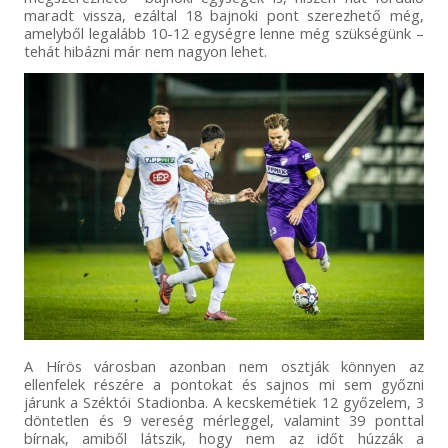
maradt vissza, ezáltal 18 bajnoki pont szerezhető még,
amelyből legalább 10-12 egységre lenne még szükségünk –
tehát hibázni már nem nagyon lehet.
A Hírös városban azonban nem osztják könnyen az
ellenfelek részére a pontokat és sajnos mi sem győzni
járunk a Széktói Stadionba. A kecskemétiek 12 győzelem, 3
döntetlen és 9 vereség mérleggel, valamint 39 ponttal
bírnak, amiből látszik, hogy nem az időt húzzák a