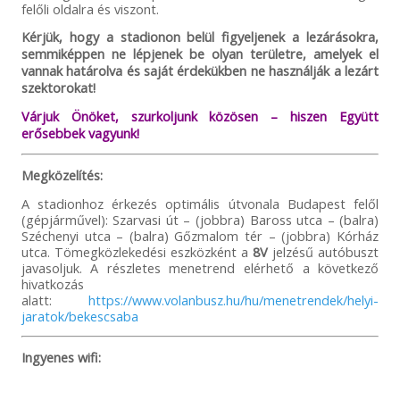
felőli oldalra és viszont.
Kérjük, hogy a stadionon belül figyeljenek a lezárásokra,
semmiképpen ne lépjenek be olyan területre, amelyek el
vannak határolva és saját érdekükben ne használják a lezárt
szektorokat!
Várjuk Önöket, szurkoljunk közösen – hiszen Együtt
erősebbek vagyunk!
Megközelítés:
A stadionhoz érkezés optimális útvonala Budapest felől
(gépjárművel): Szarvasi út – (jobbra) Baross utca – (balra)
Széchenyi utca – (balra) Gőzmalom tér – (jobbra) Kórház
utca. Tömegközlekedési eszközként a
8V
jelzésű autóbuszt
javasoljuk. A részletes menetrend elérhető a következő
hivatkozás
alatt:
https://www.volanbusz.hu/hu/menetrendek/helyi-
jaratok/bekescsaba
Ingyenes wifi: