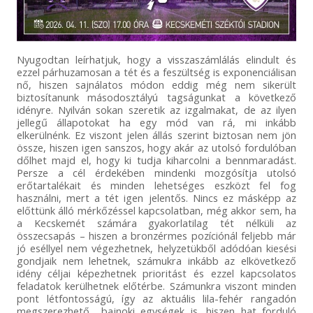
Nyugodtan leírhatjuk, hogy a visszaszámlálás elindult és
ezzel párhuzamosan a tét és a feszültség is exponenciálisan
nő, hiszen sajnálatos módon eddig még nem sikerült
biztosítanunk másodosztályú tagságunkat a következő
idényre. Nyilván sokan szeretik az izgalmakat, de az ilyen
jellegű állapotokat ha egy mód van rá, mi inkább
elkerülnénk. Ez viszont jelen állás szerint biztosan nem jön
össze, hiszen igen sanszos, hogy akár az utolsó fordulóban
dőlhet majd el, hogy ki tudja kiharcolni a bennmaradást.
Persze a cél érdekében mindenki mozgósítja utolsó
erőtartalékait és minden lehetséges eszközt fel fog
használni, mert a tét igen jelentős. Nincs ez másképp az
előttünk álló mérkőzéssel kapcsolatban, még akkor sem, ha
a Kecskemét számára gyakorlatilag tét nélküli az
összecsapás – hiszen a bronzérmes pozíciónál feljebb már
jó eséllyel nem végezhetnek, helyzetükből adódóan kiesési
gondjaik nem lehetnek, számukra inkább az elkövetkező
idény céljai képezhetnek prioritást és ezzel kapcsolatos
feladatok kerülhetnek előtérbe. Számunkra viszont minden
pont létfontosságú, így az aktuális lila-fehér rangadón
megszerezhető bajnoki egységek is, hiszen hat forduló