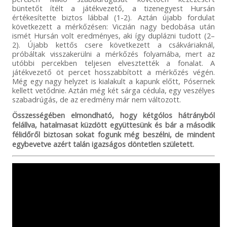
büntetőt ítélt a játékvezető, a tizenegyest Hursán
értékesítette biztos lábbal (1-2). Aztán újabb fordulat
következett a mérkőzésen: Viczián nagy bedobása után
ismét Hursán volt eredményes, aki így duplázni tudott (2–
2). Újabb kettős csere következett a csákváriaknál,
próbáltak visszakerülni a mérkőzés folyamába, mert az
utóbbi percekben teljesen elvesztették a fonalat. A
játékvezető öt percet hosszabbított a mérkőzés végén.
Még egy nagy helyzet is kialakult a kapunk előtt, Pósernek
kellett vetődnie. Aztán még két sárga cédula, egy veszélyes
szabadrúgás, de az eredmény már nem változott.
Összességében elmondható, hogy kétgólos hátrányból
felállva, hatalmasat küzdött együttesünk és bár a második
félidőről biztosan sokat fogunk még beszélni, de mindent
egybevetve azért talán igazságos döntetlen született.