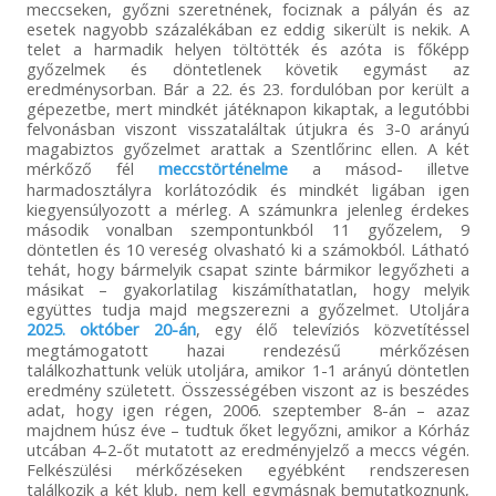
meccseken, győzni szeretnének, fociznak a pályán és az
esetek nagyobb százalékában ez eddig sikerült is nekik. A
telet a harmadik helyen töltötték és azóta is főképp
győzelmek és döntetlenek követik egymást az
eredménysorban. Bár a 22. és 23. fordulóban por került a
gépezetbe, mert mindkét játéknapon kikaptak, a legutóbbi
felvonásban viszont visszataláltak útjukra és 3-0 arányú
magabiztos győzelmet arattak a Szentlőrinc ellen. A két
mérkőző fél
meccstörténelme
a másod- illetve
harmadosztályra korlátozódik és mindkét ligában igen
kiegyensúlyozott a mérleg. A számunkra jelenleg érdekes
második vonalban szempontunkból 11 győzelem, 9
döntetlen és 10 vereség olvasható ki a számokból. Látható
tehát, hogy bármelyik csapat szinte bármikor legyőzheti a
másikat – gyakorlatilag kiszámíthatatlan, hogy melyik
együttes tudja majd megszerezni a győzelmet. Utoljára
2025. október 20-án
, egy élő televíziós közvetítéssel
megtámogatott hazai rendezésű mérkőzésen
találkozhattunk velük utoljára, amikor 1-1 arányú döntetlen
eredmény született. Összességében viszont az is beszédes
adat, hogy igen régen, 2006. szeptember 8-án – azaz
majdnem húsz éve – tudtuk őket legyőzni, amikor a Kórház
utcában 4-2-őt mutatott az eredményjelző a meccs végén.
Felkészülési mérkőzéseken egyébként rendszeresen
találkozik a két klub, nem kell egymásnak bemutatkoznunk,