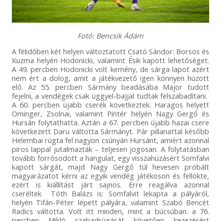
Fotó: Bencsik Ádám
A félidőben két helyen változtatott Csató Sándor: Borsos és
Kuzma helyén Hodonicki, valamint Ésik kapott lehetőséget.
A 49. percben Hodonicki volt kemény, de sárga lapot azért
nem ért a dolog, amit a játékvezető igen könnyen húzott
elő. Az 55. percben Sármány beadásába Major tudott
fejelni, a vendégek csak üggyel-bajjal tudtak felszabadítani.
A 60. percben újabb cserék következtek: Haragos helyett
Ominger, Zsolnai, valamint Pintér helyén Nagy Gergő és
Hursán folytathatta. Aztán a 67. percben újabb hazai csere
következett Daru váltotta Sármányt. Pár pillanattal később
Helembai rúgta fel nagyon csúnyán Hursánt, amiért azonnal
piros lappal jutalmazták – teljesen jogosan. A folytatásban
tovább forrósodott a hangulat, egy visszahúzásért Somfalvi
kapott sárgát, majd Nagy Gergő túl hevesen próbált
magyarázatot kérni az egyik vendég játékoson és fellökte,
ezért is kiállítást járt sajnos. Erre reagálva azonnal
cseréltek Tóth Balázs is: Somfalvit lekapta a pályáról,
helyén Tifán-Péter lépett pályára, valamint Szabó Bencét
Radics váltotta. Volt itt minden, mint a búcsúban: a 76.
percben Mikló szabadrúgását követően kezezésért