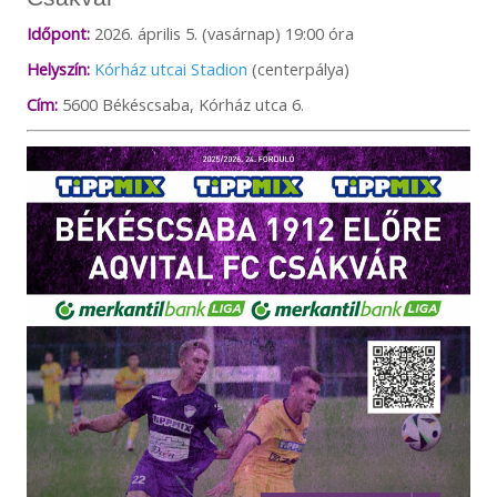
Időpont:
2026. április 5. (vasárnap) 19:00 óra
Helyszín:
Kórház utcai Stadion
(centerpálya)
Cím:
5600 Békéscsaba, Kórház utca 6.