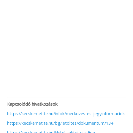
Kapcsolódó hivatkozások:
https://kecskemetite.hu/infok/merkozes-es-jegyinformaciok
https://kecskemetite.hu/bg/letoltes/dokumentum/134
https://kecskemetite.hu/klub/szektoi-stadion