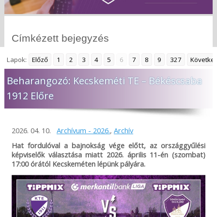
Címkézett bejegyzés
Lapok:
Előző
1
2
3
4
5
6
7
8
9
327
Követke
Beharangozó: Kecskeméti TE – Békéscsaba
1912 Előre
2026. 04. 10.
Archívum - 2026.
,
Archív
Hat fordulóval a bajnokság vége előtt, az országgyűlési
képviselők választása miatt 2026. április 11-én (szombat)
17:00 órától Kecskeméten lépünk pályára.