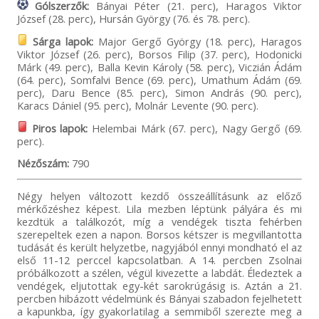
Gólszerzők:
Bányai Péter (21. perc), Haragos Viktor
József (28. perc), Hursán György (76. és 78. perc).
Sárga lapok:
Major Gergő György (18. perc), Haragos
Viktor József (26. perc), Borsos Filip (37. perc), Hodonicki
Márk (49. perc), Balla Kevin Károly (58. perc), Viczián Ádám
(64. perc), Somfalvi Bence (69. perc), Umathum Ádám (69.
perc), Daru Bence (85. perc), Simon András (90. perc),
Karacs Dániel (95. perc), Molnár Levente (90. perc).
Piros lapok:
Helembai Márk (67. perc), Nagy Gergő (69.
perc).
Nézőszám:
790
Négy helyen változott kezdő összeállításunk az előző
mérkőzéshez képest. Lila mezben léptünk pályára és mi
kezdtük a találkozót, míg a vendégek tiszta fehérben
szerepeltek ezen a napon. Borsos kétszer is megvillantotta
tudását és került helyzetbe, nagyjából ennyi mondható el az
első 11-12 perccel kapcsolatban. A 14. percben Zsolnai
próbálkozott a szélen, végül kivezette a labdát. Éledeztek a
vendégek, eljutottak egy-két sarokrúgásig is. Aztán a 21.
percben hibázott védelmünk és Bányai szabadon fejelhetett
a kapunkba, így gyakorlatilag a semmiből szerezte meg a