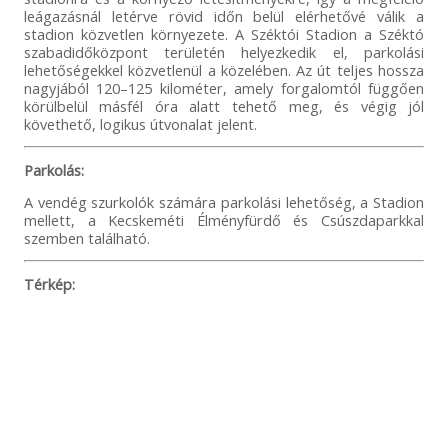
leágazásnál letérve rövid időn belül elérhetővé válik a
stadion közvetlen környezete. A Széktói Stadion a Széktó
szabadidőközpont területén helyezkedik el, parkolási
lehetőségekkel közvetlenül a közelében. Az út teljes hossza
nagyjából 120–125 kilométer, amely forgalomtól függően
körülbelül másfél óra alatt tehető meg, és végig jól
követhető, logikus útvonalat jelent.
Parkolás:
A vendég szurkolók számára parkolási lehetőség, a Stadion
mellett, a Kecskeméti Élményfürdő és Csúszdaparkkal
szemben található.
Térkép: