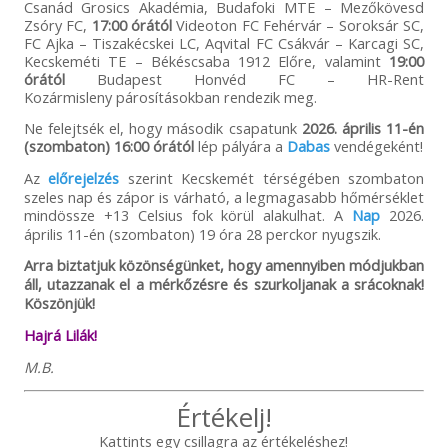
Csanád Grosics Akadémia, Budafoki MTE – Mezőkövesd
Zsóry FC,
17:00 órától
Videoton FC Fehérvár – Soroksár SC,
FC Ajka – Tiszakécskei LC, Aqvital FC Csákvár – Karcagi SC,
Kecskeméti TE – Békéscsaba 1912 Előre, valamint
19:00
órától
Budapest Honvéd FC – HR-Rent
Kozármisleny párosításokban rendezik meg.
Ne felejtsék el, hogy második csapatunk
2026. április 11-én
(szombaton) 16:00 órától
lép pályára a
Dabas
vendégeként!
Az
előrejelzés
szerint Kecskemét térségében szombaton
szeles nap és zápor is várható, a legmagasabb hőmérséklet
mindössze +13 Celsius fok körül alakulhat. A
Nap
2026.
április 11-én (szombaton) 19 óra 28 perckor nyugszik.
Arra biztatjuk közönségünket, hogy amennyiben módjukban
áll, utazzanak el a mérkőzésre és szurkoljanak a srácoknak!
Köszönjük!
Hajrá Lilák!
M.B.
Értékelj!
Kattints egy csillagra az értékeléshez!