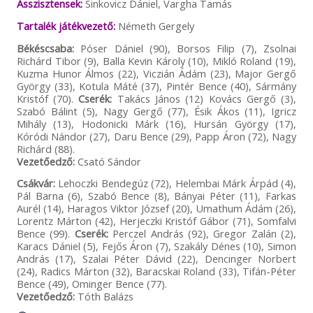
Asszisztensek:
Sinkovicz Dániel, Vargha Tamás
Tartalék játékvezető:
Németh Gergely
Békéscsaba:
Póser Dániel (90), Borsos Filip (7), Zsolnai
Richárd Tibor (9), Balla Kevin Károly (10), Mikló Roland (19),
Kuzma Hunor Álmos (22), Viczián Ádám (23), Major Gergő
György (33), Kotula Máté (37), Pintér Bence (40), Sármány
Kristóf (70).
Cserék:
Takács János (12) Kovács Gergő (3),
Szabó Bálint (5), Nagy Gergő (77), Ésik Ákos (11), Igricz
Mihály (13), Hodonicki Márk (16), Hursán György (17),
Kóródi Nándor (27), Daru Bence (29), Papp Áron (72), Nagy
Richárd (88).
Vezetőedző:
Csató Sándor
Csákvár:
Lehoczki Bendegúz (72), Helembai Márk Árpád (4),
Pál Barna (6), Szabó Bence (8), Bányai Péter (11), Farkas
Aurél (14), Haragos Viktor József (20), Umathum Ádám (26),
Lorentz Márton (42), Herjeczki Kristóf Gábor (71), Somfalvi
Bence (99).
Cserék:
Perczel András (92), Gregor Zalán (2),
Karacs Dániel (5), Fejős Áron (7), Szakály Dénes (10), Simon
András (17), Szalai Péter Dávid (22), Dencinger Norbert
(24), Radics Márton (32), Baracskai Roland (33), Tifán-Péter
Bence (49), Ominger Bence (77).
Vezetőedző:
Tóth Balázs