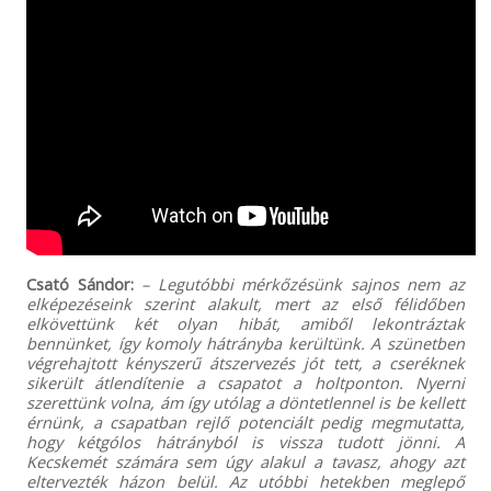
Csató Sándor:
– Legutóbbi mérkőzésünk sajnos nem az
elképezéseink szerint alakult, mert az első félidőben
elkövettünk két olyan hibát, amiből lekontráztak
bennünket, így komoly hátrányba kerültünk. A szünetben
végrehajtott kényszerű átszervezés jót tett, a cseréknek
sikerült átlendítenie a csapatot a holtponton. Nyerni
szerettünk volna, ám így utólag a döntetlennel is be kellett
érnünk, a csapatban rejlő potenciált pedig megmutatta,
hogy kétgólos hátrányból is vissza tudott jönni. A
Kecskemét számára sem úgy alakul a tavasz, ahogy azt
eltervezték házon belül. Az utóbbi hetekben meglepő