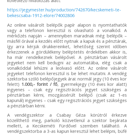
következő hivatkozás alatt:
https://jegymester.hu/production/742670/kecskemeti-te-
bekescsaba-1912-elore/74002806
Az online vásárolt belépők papír alapon is nyomtathatók
vagy a telefonon keresztül is olvasható a vonalkód. A
mérkőzés napján – amennyiben maradnak még belépők –
másfél órával a kezdés előtt nyitnak a kapuk és a pénztárak,
így arra kérjük drukkereinket, lehetőség szerint időben
érkezzenek a gördülékeny beléptetés érdekében akkor is,
ha már rendelkeznek belépővel. A pénztárban vásárolt
jegyeket nem kell bedugni az automatába, elég csak a
vonalkóddal lehúzni a leolvasó előtt. Az online vásárolt
jegyeket telefonon keresztül is be lehet mutatni. A vendég
szektorba szóló belépőjegyek árai: normál jegy (10 éves kor
felett)
1.000,- forint / fő
, gyermekjegy (10 éves kor alatt)
ingyenes – csak egy regisztrációs jegyet szükséges a
pénztárban kérni, mozgássérült belépő (csak az 1-es
kapunál) ingyenes – csak egy regisztrációs jegyet szükséges
a pénztárban kérni.
A vendégszektor a Csabay Géza körútról érkezve
közelíthető meg, parkoló közvetlenül a szektor bejárata
mellett, a Kecskeméti Fürdővel szemben található. A
vendégszektorba a 3-as kapun keresztül lehet belépni, büfé