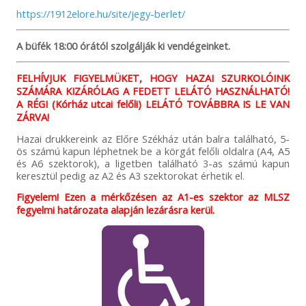
https://1912elore.hu/site/jegy-berlet/
A büfék 18:00 órától szolgálják ki vendégeinket.
FELHÍVJUK FIGYELMÜKET, HOGY HAZAI SZURKOLÓINK
SZÁMÁRA KIZÁRÓLAG A FEDETT LELÁTÓ HASZNÁLHATÓ!
A RÉGI (Kórház utcai felőli) LELÁTÓ TOVÁBBRA IS LE VAN
ZÁRVA!
Hazai drukkereink az Előre Székház után balra található, 5-
ös számú kapun léphetnek be a körgát felőli oldalra (A4, A5
és A6 szektorok), a ligetben található 3-as számú kapun
keresztül pedig az A2 és A3 szektorokat érhetik el.
Figyelem! Ezen a mérkőzésen az A1-es szektor az MLSZ
fegyelmi határozata alapján lezárásra kerül.