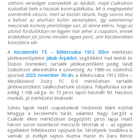
otthoni vereséget szenvedtek az Ajkától, majd Csákváron
szaladtak bele a hazaiak kontrajátékába. Mi is meglepetést
szeretnénk okozni, mert az tisztán látszik, hogy szoros lesz
a befutó az alsóházi külön versenyben, így valamennyi
meccsnek komoly jelentősége van. Jó lenne elérni, hogy az
utolsó fordulókban ne legyen már teher a csapaton, ennek
érdekében jól jönne minden egyes pont, ami Kecskeméten
kiosztásra vár.
A
Kecskeméti TE – Békéscsaba 1912 Előre
mérkőzés
játékvezetőjeként
Jakab Árpádot
, segítőiként Vad Anitát és
Dobos Dominiket, tartalék játékvezetőként pedig Gindl
Szabolcsot akkreditálta a szövetség. Az 1986-os születésű
sporival
2025. november 30-án
, a Békéscsaba 1912 Előre –
Mezőkövesd Zsóry FC 0-0 mérkőzésen tartalék
játékvezetőként találkozhattunk utoljára. Pályafutása során
eddig 1.168 sárga- és 73 piros lapot használt fel. Hasznos
munkát, jó mérkőzést kívánunk!
Színes lapok miatt csapatunknál Hodonicki Márk ezúttal
kihagyja a kecskeméti túrát, valamint Nagy Gergőt a
Csákvár elleni mérkőzésen begyűjtött piros lapja miatt
három soron következő meccsről tiltották el – az ügyben
egyébként fellebbezést nyújtunk be. Sérültjeink továbbra is
vannak: jó eséllyel sajnos Kuzma Hunor és Daru Bence