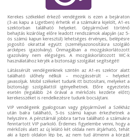
Kerekes székekkel érkező vendégeink is ezen a bejáraton
(3-as kapu a Ligetben) érhetik el a számukra kijelölt, A1-es
szektorban található helyeket. Gépjárművel történő
behajtás kizárólag előre leadott rendszámok alapján (az 5-
ös számú kapun keresztül) lehetséges érvényes, belépésre
jogosító okirattal együtt (személyazonosításra szolgáló
arcképes igazolvány). Önmagában a mozgáskorlátozott
igazolvány nem elégséges. A mozgáskorlátozott WC-k
használatához kérjék a biztonsági szolgálat segítségét!
Látássérült vendégeinknek szintén az A1-es szektor alatt
található ülőhely nélküli – mozgássérült – helyeket
javasoljuk. Mobil székeket tudunk itt biztosítani, melyeket a
biztonsági szolgálattól igényelhetnek. Előre egyeztetés
esetén (legalább 24 órával a mérkőzés kezdete előtt)
kerekesszéket is rendelkezésre tudunk bocsájtani.
VIP vendégeink gyalogosan vagy gépjárművel a Székház
után balra található, 5-ös számú kapun érkezhetnek a
helyszínre. A pénztárnál jobbra tartva található a számukra
fenntartott VIP parkoló. Érdemes figyelembe venni, hogy a
mérkőzés alatt az új lelátó két oldala nem átjárható, tehát
aki a ligeti oldalon lép be, az nem tud átmenni a körgát