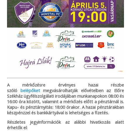
A mérkőzésre érvényes hazai részbe
szóló
belépőket
megvásárolhatják elővételben az Előre
Székház ügyfélszolgálati irodájában munkanapokon 08:00 és
16:00 óra között, valamint a mérkőzés előtt a pénztárnál is.
Kapu- és pénztárnyitás: 18:00 órakor. A hazai pénztárakban
készpénzzel és bankkártyával is lehetséges a fizetés.
Részletes jegyinformációk az alábbi hivatkozás alatt
érhetők el: