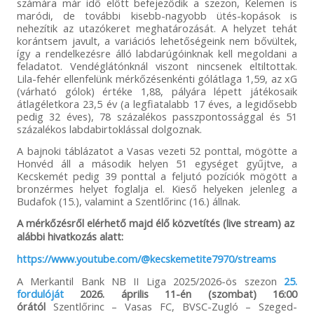
számára már idő előtt befejeződik a szezon, Kelemen is
maródi, de további kisebb-nagyobb ütés-kopások is
nehezítik az utazókeret meghatározását. A helyzet tehát
korántsem javult, a variációs lehetőségeink nem bővültek,
így a rendelkezésre álló labdarúgóinknak kell megoldani a
feladatot. Vendéglátónknál viszont nincsenek eltiltottak.
Lila-fehér ellenfelünk mérkőzésenkénti gólátlaga 1,59, az xG
(várható gólok) értéke 1,88, pályára lépett játékosaik
átlagéletkora 23,5 év (a legfiatalabb 17 éves, a legidősebb
pedig 32 éves), 78 százalékos passzpontossággal és 51
százalékos labdabirtoklással dolgoznak.
A bajnoki táblázatot a Vasas vezeti 52 ponttal, mögötte a
Honvéd áll a második helyen 51 egységet gyűjtve, a
Kecskemét pedig 39 ponttal a feljutó pozíciók mögött a
bronzérmes helyet foglalja el. Kieső helyeken jelenleg a
Budafok (15.), valamint a Szentlőrinc (16.) állnak.
A mérkőzésről elérhető majd élő közvetítés (live stream) az
alábbi hivatkozás alatt:
https://www.youtube.com/@kecskemetite7970/streams
A Merkantil Bank NB II Liga 2025/2026-ös szezon
25.
fordulóját
2026. április 11-én (szombat) 16:00
órától
Szentlőrinc – Vasas FC, BVSC-Zugló – Szeged-