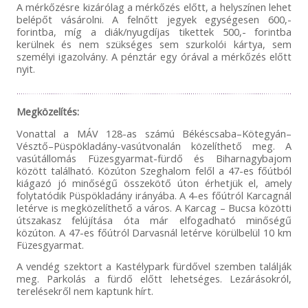
A mérkőzésre kizárólag a mérkőzés előtt, a helyszínen lehet
belépőt vásárolni. A felnőtt jegyek egységesen 600,-
forintba, míg a diák/nyugdíjas tikettek 500,- forintba
kerülnek és nem szükséges sem szurkolói kártya, sem
személyi igazolvány. A pénztár egy órával a mérkőzés előtt
nyit.
Megközelítés:
Vonattal a MÁV 128-as számú Békéscsaba–Kötegyán–
Vésztő–Püspökladány-vasútvonalán közelíthető meg. A
vasútállomás Füzesgyarmat-fürdő és Biharnagybajom
között található. Közúton Szeghalom felől a 47-es főútból
kiágazó jó minőségű összekötő úton érhetjük el, amely
folytatódik Püspökladány irányába. A 4-es főútról Karcagnál
letérve is megközelíthető a város. A Karcag – Bucsa közötti
útszakasz felújítása óta már elfogadható minőségű
közúton. A 47-es főútról Darvasnál letérve körülbelül 10 km
Füzesgyarmat.
A vendég szektort a Kastélypark fürdővel szemben találják
meg. Parkolás a fürdő előtt lehetséges. Lezárásokról,
terelésekről nem kaptunk hírt.