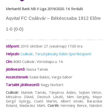
Merkantil Bank NB II Liga 2019/2020. 14. forduló
Aqvital FC Csákvár – Békéscsaba 1912 Előre
1-0 (0-0)
Időpont:
2019. október 27. (vasárnap) 17:00 óra
Helyszín:
Csákvár, Tersztyánszky Ödön Sportközpont
Cím:
8083 Csákvár, Vöröskapu u. 14.
Játékvezető:
Nazsa Tamás
Asszisztensek:
Szalai Balázs, Varga Gábor
Tartalék játékvezető:
Nagy Norbert
Csákvár:
Markek Tamás, Tányéros Ádám, Sejben Viktor,
Mészáros Dávid, Deutsch László, Mim Gergely, Major
Gergő György, Csató Martin, Albert István, Baracskai
Roland, Madarász Márk.
Cserék:
Hermány Bence, Nándori