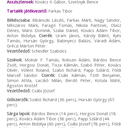
Asszisztensek:
Kovács II. Gábor, Szvetnyik Bence
Tartalék játékvezető:
Farkas Tibor
Békéscsaba:
Ribánszki László, Farkas Márk, Nagy Sándor,
Mészáros Márk, Faragó Tomás, Nikola Pantovic, Olasz
Dénes, Máris Dominik, Szalai Dániel, Kovács Ádám Tibor,
Anton Bidzilya.
Cserék:
Uram János, Károly Bálint, Ilyés
Tamás, Hursán György, Babinyecz Balázs, Váradi Ádám,
Gréczi Márton Péter.
Vezetőedző:
Schindler Szabolcs
Szolnok:
Molnár F. Tamás, Rokszin Ádám, Bárdos Bence
Zsolt, Horgosi Donát, Tisza Kálmán, Szabó Péter, Kovács
Olivér, Vólent Roland, Szabó Richárd, Papp Szilárd, Földi
Marcell Sándor.
Cserék:
Csáki Kálmán, Tóth Benjamin,
Simon Attila, Laczkó Milán, Berdó Péter, Kotula Máté,
Ágoston Kristóf.
Vezetőedző:
Csábi József
Gólszerzők:
Szabó Richárd (36. perc), Hursán György (67.
perc).
Sárga lapok:
Bárdos Bence (14. perc), Horgosi Donát (18.
perc), Kovács Ádám Tibor (38. perc), Papp Szilárd (44.
perc), Anton Bidzilya (60. perc), Csábi József (78. perc), Földi