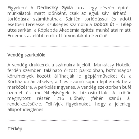
Figyelem! A
Dedinszky Gyula
utca egy részén építési
munkálatok miatt időnként, csak az egyik sáv járható –
torlódásra számíthatnak. Szintén torlódással és adott
esetben tereléssel szükséges számolni a
Dobozi út – Telep
utca
sarkán, a Röplabda Akadémia építési munkálatai miatt.
Érdemes az előbb említett útvonalakat elkerülni!
Vendég szurkolók:
A vendég drukkerek a számukra kijelölt, Munkácsy Hotellel
ferdén szemben található őrzött parkolóban, biztonságos
körülmények között állíthatják le gépjárműveiket és a
Kórház utcán átkelve, a 1-es számú kapun léphetnek be a
mérkőzésre. A parkolás ingyenes. A vendég szektorban büfé
üzemel és mellékhelyiségek is biztosítottak. A tribün
megnyitott részén 216 ülőhely (fehér színű) áll
rendelkezésükre. Felhívjuk figyelmüket, hogy a jelenlegi
állapot ideiglenes.
Térkép: