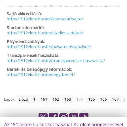
Sajtó akkreditáció:
http://1912elore.hu/site/kapcsolat/sajto/
Stadion információk:
http://1912elore.hu/site/stadion-adatok/
Pályarendszabályok:
http://1912elore.hu/site/palyarendszabalyok/
Transzparensek használata:
http://1912elore.hu/site/transzparensek-hasznalata/
Bérlet- és belépőjegy információk:
http://1912elore.hu/site/jegy-berlet/
Lapok:
Előző
1
161
162
163
164
165
166
167
2
Az 1912elore.hu sütiket használ. Az oldal böngészésével