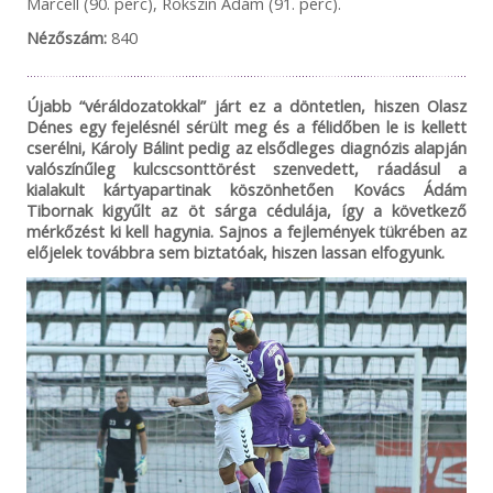
Marcell (90. perc), Rokszin Ádám (91. perc).
Nézőszám:
840
Újabb “véráldozatokkal” járt ez a döntetlen, hiszen Olasz
Dénes egy fejelésnél sérült meg és a félidőben le is kellett
cserélni, Károly Bálint pedig az elsődleges diagnózis alapján
valószínűleg kulcscsonttörést szenvedett, ráadásul a
kialakult kártyapartinak köszönhetően Kovács Ádám
Tibornak kigyűlt az öt sárga cédulája, így a következő
mérkőzést ki kell hagynia. Sajnos a fejlemények tükrében az
előjelek továbbra sem biztatóak, hiszen lassan elfogyunk.