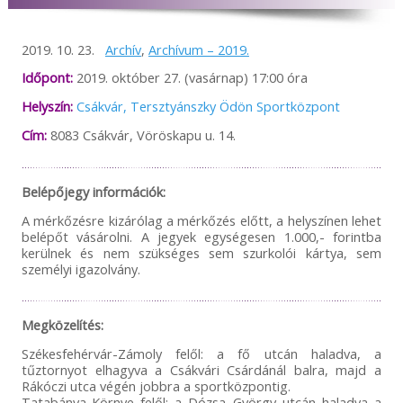
és beléptetéssel kapcsolatos tájékoztatást. A szükséges
tudnivalókat időben megosztjuk összes online felületünkön,
így a Békéscsaba 1912 Előre NEM tud felelősséget vállalni
2019. 10. 23.
Archív
,
Archívum – 2019.
abban az esetben, ha valaki az információk hiányára
hivatkozva, bármilyen okból nem tud az adott mérkőzésre
Időpont:
2019. október 27. (vasárnap) 17:00 óra
bejutni! Előfordulhat, hogy adott esetben a vendéglátó klub
nem ad minden részletre kiterjedő tájékoztatást, így
Helyszín:
Csákvár, Tersztyánszky Ödön Sportközpont
mindenképp javasoljuk, hogy keressék fel az ellenfél
Cím:
8083 Csákvár, Vöröskapu u. 14.
csapatának felületeit is és tájékozódjanak a bejutás
feltételeiről. A Békéscsaba 1912 Előre minden tőle telhetőt
megtesz azért, hogy vendégei, szurkolói és az érdeklődők
időben, megfelelő felvilágosítást kapjanak, de önhibánkon
Belépőjegy információk:
kívül a helyszíni rendezési feltételekért NEM tudunk
felelősséget vállalni. Megértésüket és türelmüket
A mérkőzésre kizárólag a mérkőzés előtt, a helyszínen lehet
köszönjük!
belépőt vásárolni. A jegyek egységesen 1.000,- forintba
kerülnek és nem szükséges sem szurkolói kártya, sem
személyi igazolvány.
Megközelítés:
Székesfehérvár-Zámoly felől: a fő utcán haladva, a
tűztornyot elhagyva a Csákvári Csárdánál balra, majd a
Rákóczi utca végén jobbra a sportközpontig.
Tatabánya-Környe felől: a Dózsa György utcán haladva a