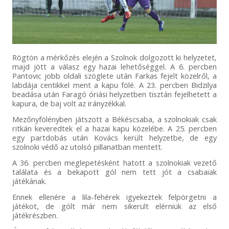
Rögtön a mérkőzés elején a Szolnok dolgozott ki helyzetet,
majd jött a válasz egy hazai lehetőséggel. A 6. percben
Pantovic jobb oldali szöglete után Farkas fejelt közelről, a
labdája centikkel ment a kapu fölé. A 23. percben Bidzilya
beadása után Faragó óriási helyzetben tisztán fejelhetett a
kapura, de baj volt az irányzékkal.
Mezőnyfölényben játszott a Békéscsaba, a szolnokiak csak
ritkán keveredtek el a hazai kapu közelébe. A 25. percben
egy partdobás után Kovács került helyzetbe, de egy
szolnoki védő az utolsó pillanatban mentett.
A 36. percben meglepetésként hatott a szolnokiak vezető
találata és a bekapott gól nem tett jót a csabaiak
játékának.
Ennek ellenére a lila-fehérek igyekeztek felpörgetni a
játékot, de gólt már nem sikerült elérniük az első
játékrészben.