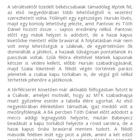
A sérülésektől tizedelt békéscsabaiak támadólag léptek fel,
az első negyedórában több lehetőségből is vezetést
szerezhetett volna. Fölényét egy egészséges Hursán lövés,
majd egy komoly lehetőség jelezte, amit Pantovic és Tóth
Dániel hozott össze – sajnos eredmény nélkül. Pantovic
előtt egy másik helyzet is adódott, de a hazai kapus
kivetődve mentett előle bravúrral. A folytatásban már nem
volt ennyi lehetőségük a Liláknak, de egyértelműen ők
dominálták a játékot, a hazaiak túlságosan pontatlanok és
passzívak voltak. Szűk félóra elteltével Markek kapusnak
kétszer is védeni kellett, előbb Hursán szabadrúgásánál,
majd Szalai löketénél. A félidő végén történtek parázs
jelenetek a csabai kapu torkában is, de végül gól nélkül
térhettek pihenőre a játékosok.
A térfélcserét követően már aktívabb felfogásban futott ki
a Csákvár, amelyet motivált, hogy az MTK szabadnapja
miatt győzelme esetén a tabella élére ugorhat. Az első
negyedórában élénkebben támadtak, igaz meddő volt a
mezőnyfölényük. A 64. percben Tóth Dániel előtt adódott a
meccs addigi legnagyobb helyzete, miután Babinyecz
beadását a kapu torkából helyezte a rövid sarokra, de a
hazai kapus óriási bravúrral menteni tudott. A félidő
második felében leült egy picit a játék, amint a két edző