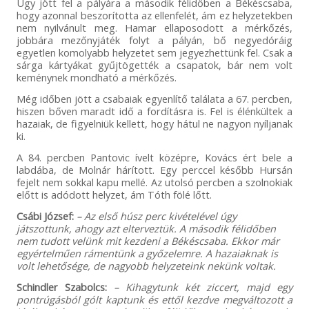
Úgy jött fel a pályára a második félidőben a Békéscsaba,
hogy azonnal beszorította az ellenfelét, ám ez helyzetekben
nem nyilvánult meg. Hamar ellaposodott a mérkőzés,
jobbára mezőnyjáték folyt a pályán, bő negyedóráig
egyetlen komolyabb helyzetet sem jegyezhettünk fel. Csak a
sárga kártyákat gyűjtögették a csapatok, bár nem volt
keménynek mondható a mérkőzés.
Még időben jött a csabaiak egyenlítő találata a 67. percben,
hiszen bőven maradt idő a fordításra is. Fel is élénkültek a
hazaiak, de figyelniük kellett, hogy hátul ne nagyon nyíljanak
ki.
A 84. percben Pantovic ívelt középre, Kovács ért bele a
labdába, de Molnár hárított. Egy perccel később Hursán
fejelt nem sokkal kapu mellé. Az utolsó percben a szolnokiak
előtt is adódott helyzet, ám Tóth fölé lőtt.
Csábi József:
– Az első húsz perc kivételével úgy
játszottunk, ahogy azt elterveztük. A második félidőben
nem tudott velünk mit kezdeni a Békéscsaba. Ekkor már
egyértelműen rámentünk a győzelemre. A hazaiaknak is
volt lehetősége, de nagyobb helyzeteink nekünk voltak.
Schindler Szabolcs:
– Kihagytunk két ziccert, majd egy
pontrúgásból gólt kaptunk és ettől kezdve megváltozott a