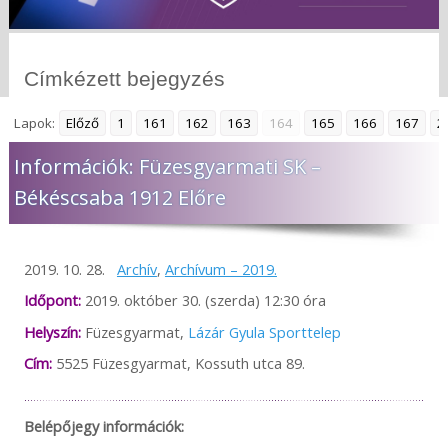
Címkézett bejegyzés
Lapok:
Előző
1
161
162
163
164
165
166
167
2
Információk: Füzesgyarmati SK –
Békéscsaba 1912 Előre
2019. 10. 28.
Archív
,
Archívum – 2019.
Időpont:
2019. október 30. (szerda) 12:30 óra
Helyszín:
Füzesgyarmat,
Lázár Gyula Sporttelep
Cím:
5525 Füzesgyarmat, Kossuth utca 89.
Belépőjegy információk: