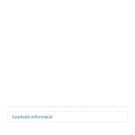
Szurkolói információ
Figyelem! Felhívjuk figyelmüket, hogy az idegenbeli