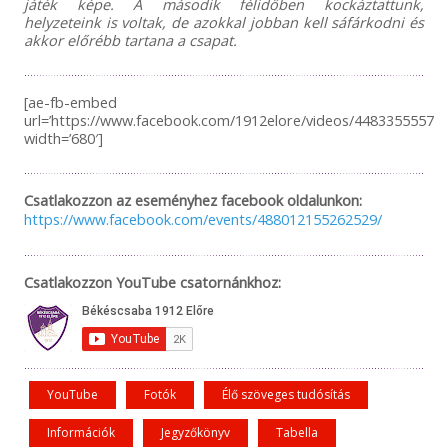
játék képe. A második félidőben kockáztattunk,
helyzeteink is voltak, de azokkal jobban kell sáfárkodni és
akkor előrébb tartana a csapat.
[ae-fb-embed
url=’https://www.facebook.com/1912elore/videos/448335555785
width=’680′]
Csatlakozzon az eseményhez facebook oldalunkon:
https://www.facebook.com/events/488012155262529/
Csatlakozzon YouTube csatornánkhoz:
YouTube
Fotók
Élő szöveges tudósítás
Információk
Jegyzőkönyv
Tabella