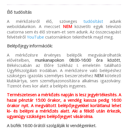
Élő tudósítás
A mérkőzésről élő, szöveges
tudósítást
adunk
weboldalunkon. A meccset
NEM
közvetíti egyik televízió
csatorna sem és élő stream-et sem adunk. Az összecsapást
felvételről
YouTube
csatornánkon tekinthetik majd meg.
Belépőjegy információk:
A mérkőzésre érvényes belépők megvásárolhatók
elővételben,
munkanapokon
08:00-16:00 óra között
,
Békéscsabán az Előre Székház I. emeletén található
Ügyfélszolgálati Irodában. A mérkőzésre való belépéshez
szükséges igazolás személyes beszerzéséhez
NEM
kötelező
klubkártya, sem személyazonosításra alkalmas igazolvány.
Tizenöt éves kor alatt a belépés ingyenes.
Természetesen a mérkőzés napján is lesz jegyértékesítés. A
hazai pénztár 15:00 órakor, a vendég kassza pedig 16:00
órakor nyit. A megváltott belépőjegyekkel korlátlanul lehet
ki- és belépni a mérkőzés alatt. Aki a félidő után érkezik,
ugyanúgy szükséges belépőjegyet vásárolnia.
A büfék 16:00 órától szolgálják ki vendégeinket.