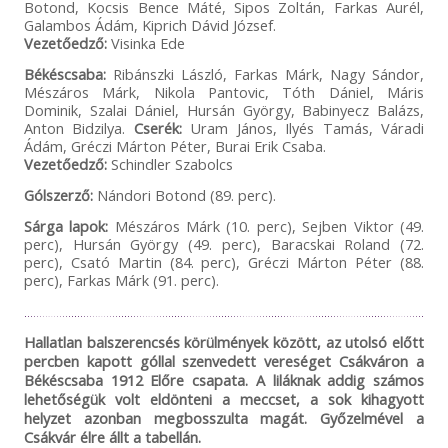
Botond, Kocsis Bence Máté, Sipos Zoltán, Farkas Aurél,
Galambos Ádám, Kiprich Dávid József.
Vezetőedző:
Visinka Ede
Békéscsaba:
Ribánszki László, Farkas Márk, Nagy Sándor,
Mészáros Márk, Nikola Pantovic, Tóth Dániel, Máris
Dominik, Szalai Dániel, Hursán György, Babinyecz Balázs,
Anton Bidzilya.
Cserék:
Uram János, Ilyés Tamás, Váradi
Ádám, Gréczi Márton Péter, Burai Erik Csaba.
Vezetőedző:
Schindler Szabolcs
Gólszerző:
Nándori Botond (89. perc).
Sárga lapok:
Mészáros Márk (10. perc), Sejben Viktor (49.
perc), Hursán György (49. perc), Baracskai Roland (72.
perc), Csató Martin (84. perc), Gréczi Márton Péter (88.
perc), Farkas Márk (91. perc).
Hallatlan balszerencsés körülmények között, az utolsó előtt
percben kapott góllal szenvedett vereséget Csákváron a
Békéscsaba 1912 Előre csapata. A liláknak addig számos
lehetőségük volt eldönteni a meccset, a sok kihagyott
helyzet azonban megbosszulta magát. Győzelmével a
Csákvár élre állt a tabellán.