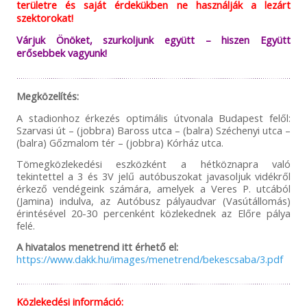
területre és saját érdekükben ne használják a lezárt
szektorokat!
Várjuk Önöket, szurkoljunk együtt – hiszen Együtt
erősebbek vagyunk!
Megközelítés:
A stadionhoz érkezés optimális útvonala Budapest felől:
Szarvasi út – (jobbra) Baross utca – (balra) Széchenyi utca –
(balra) Gőzmalom tér – (jobbra) Kórház utca.
Tömegközlekedési eszközként a hétköznapra való
tekintettel a 3 és 3V jelű autóbuszokat javasoljuk vidékről
érkező vendégeink számára, amelyek a Veres P. utcából
(Jamina) indulva, az Autóbusz pályaudvar (Vasútállomás)
érintésével 20-30 percenként közlekednek az Előre pálya
felé.
A hivatalos menetrend itt érhető el:
https://www.dakk.hu/images/menetrend/bekescsaba/3.pdf
Közlekedési információ: