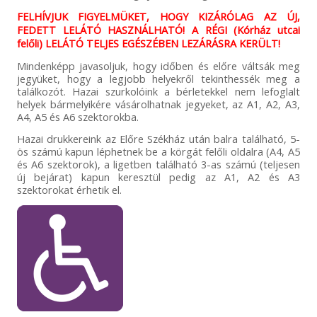
FELHÍVJUK FIGYELMÜKET, HOGY KIZÁRÓLAG AZ ÚJ,
FEDETT LELÁTÓ HASZNÁLHATÓ! A RÉGI (Kórház utcai
felőli) LELÁTÓ TELJES EGÉSZÉBEN LEZÁRÁSRA KERÜLT!
Mindenképp javasoljuk, hogy időben és előre váltsák meg
jegyüket, hogy a legjobb helyekről tekinthessék meg a
találkozót. Hazai szurkolóink a bérletekkel nem lefoglalt
helyek bármelyikére vásárolhatnak jegyeket, az A1, A2, A3,
A4, A5 és A6 szektorokba.
Hazai drukkereink az Előre Székház után balra található, 5-
ös számú kapun léphetnek be a körgát felőli oldalra (A4, A5
és A6 szektorok), a ligetben található 3-as számú (teljesen
új bejárat) kapun keresztül pedig az A1, A2 és A3
szektorokat érhetik el.