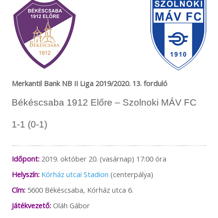
hivatkozva, bármilyen okból nem tud az adott mérkőzésre
bejutni! Előfordulhat, hogy adott esetben a vendéglátó klub
nem ad minden részletre kiterjedő tájékoztatást, így
mindenképp javasoljuk, hogy keressék fel az ellenfél
csapatának felületeit is és tájékozódjanak a bejutás
feltételeiről. A Békéscsaba 1912 Előre minden tőle telhetőt
megtesz azért, hogy vendégei, szurkolói és az érdeklődők
időben, megfelelő felvilágosítást kapjanak, de önhibánkon
kívül a helyszíni rendezési feltételekért NEM tudunk
Merkantil Bank NB II Liga 2019/2020. 13. forduló
felelősséget vállalni. Megértésüket és türelmüket
köszönjük!
Békéscsaba 1912 Előre – Szolnoki MÁV FC
1-1 (0-1)
Időpont:
2019. október 20. (vasárnap) 17:00 óra
Helyszín:
Kórház utcai Stadion
(centerpálya)
Cím:
5600 Békéscsaba, Kórház utca 6.
Játékvezető:
Oláh Gábor