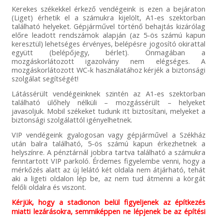
Kerekes székekkel érkező vendégeink is ezen a bejáraton
(Liget) érhetik el a számukra kijelölt, A1-es szektorban
található helyeket. Gépjárművel történő behajtás kizárólag
előre leadott rendszámok alapján (az 5-ös számú kapun
keresztül) lehetséges érvényes, belépésre jogosító okirattal
együtt (belépőjegy, bérlet). Önmagában a
mozgáskorlátozott igazolvány nem elégséges. A
mozgáskorlátozott WC-k használatához kérjék a biztonsági
szolgálat segítségét!
Látássérült vendégeinknek szintén az A1-es szektorban
található ülőhely nélküli – mozgássérült – helyeket
javasoljuk. Mobil székeket tudunk itt biztosítani, melyeket a
biztonsági szolgálattól igényelhetnek.
VIP vendégeink gyalogosan vagy gépjárművel a Székház
után balra található, 5-ös számú kapun érkezhetnek a
helyszínre. A pénztárnál jobbra tartva található a számukra
fenntartott VIP parkoló. Érdemes figyelembe venni, hogy a
mérkőzés alatt az új lelátó két oldala nem átjárható, tehát
aki a ligeti oldalon lép be, az nem tud átmenni a körgát
felőli oldalra és viszont.
Kérjük, hogy a stadionon belül figyeljenek az építkezés
miatti lezárásokra, semmiképpen ne lépjenek be az építési