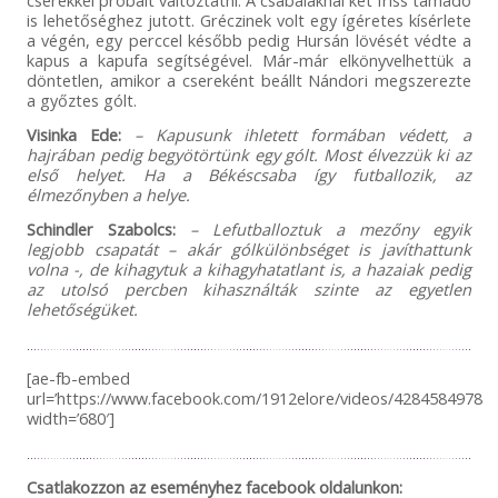
cserékkel próbált változtatni. A csabaiaknál két friss támadó
is lehetőséghez jutott. Gréczinek volt egy ígéretes kísérlete
a végén, egy perccel később pedig Hursán lövését védte a
kapus a kapufa segítségével. Már-már elkönyvelhettük a
döntetlen, amikor a csereként beállt Nándori megszerezte
a győztes gólt.
Visinka Ede:
– Kapusunk ihletett formában védett, a
hajrában pedig begyötörtünk egy gólt. Most élvezzük ki az
első helyet. Ha a Békéscsaba így futballozik, az
élmezőnyben a helye.
Schindler Szabolcs:
– Lefutballoztuk a mezőny egyik
legjobb csapatát – akár gólkülönbséget is javíthattunk
volna -, de kihagytuk a kihagyhatatlant is, a hazaiak pedig
az utolsó percben kihasználták szinte az egyetlen
lehetőségüket.
[ae-fb-embed
url=’https://www.facebook.com/1912elore/videos/428458497842
width=’680′]
Csatlakozzon az eseményhez facebook oldalunkon: