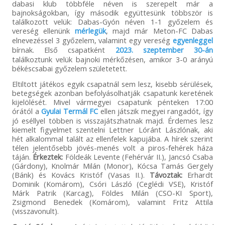
dabasi klub többféle néven is szerepelt már a
bajnokságokban, így második együttesünk többször is
találkozott velük: Dabas-Gyón néven 1-1 győzelem és
vereség ellenünk
mérlegük
, majd már Meton-FC Dabas
elnevezéssel 3 győzelem, valamint egy vereség
egyenleggel
bírnak. Első csapatként
2023. szeptember 30-án
találkoztunk velük bajnoki mérkőzésen, amikor 3-0 arányú
békéscsabai győzelem születetett.
Eltiltott játékos egyik csapatnál sem lesz, kisebb sérülések,
betegségek azonban befolyásolhatják csapatunk keretének
kijelölését. Mivel vármegyei csapatunk pénteken 17:00
órától a
Gyulai Termál FC
ellen játszik megyei rangadót, így
jó eséllyel többen is visszajátszhatnak majd. Érdemes lesz
kiemelt figyelmet szentelni Lettner Lóránt Lászlónak, aki
hét alkalommal talált az ellenfelek kapujába. A hírek szerint
télen jelentősebb jövés-menés volt a piros-fehérek háza
táján.
Érkeztek:
Földeák Levente (Fehérvár II.), Jancsó Csaba
(Gárdony), Knolmár Milán (Monor), Kócsa Tamás Gergely
(Bánk) és Kovács Kristóf (Vasas II.).
Távoztak:
Erhardt
Dominik (Komárom), Csóri László (Ceglédi VSE), Kristóf
Márk Patrik (Karcag), Földes Milán (CSO-KI Sport),
Zsigmond Benedek (Komárom), valamint Fritz Attila
(visszavonult).