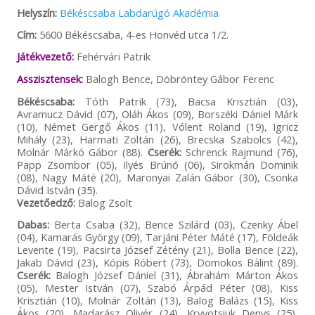
Helyszín:
Békéscsaba Labdarúgó Akadémia
Cím:
5600 Békéscsaba, 4-es Honvéd utca 1/2.
Játékvezető:
Fehérvári Patrik
Asszisztensek:
Balogh Bence, Döbröntey Gábor Ferenc
Békéscsaba:
Tóth Patrik (73), Bacsa Krisztián (03),
Avramucz Dávid (07), Oláh Ákos (09), Borszéki Dániel Márk
(10), Német Gergő Ákos (11), Vólent Roland (19), Igricz
Mihály (23), Harmati Zoltán (26), Brecska Szabolcs (42),
Molnár Márkó Gábor (88).
Cserék:
Schrenck Rajmund (76),
Papp Zsombor (05), Ilyés Brúnó (06), Sirokmán Dominik
(08), Nagy Máté (20), Maronyai Zalán Gábor (30), Csonka
Dávid István (35).
Vezetőedző:
Balog Zsolt
Dabas:
Berta Csaba (32), Bence Szilárd (03), Czenky Ábel
(04), Kamarás György (09), Tarjáni Péter Máté (17), Földeák
Levente (19), Pacsirta József Zétény (21), Bolla Bence (22),
Jakab Dávid (23), Kópis Róbert (73), Domokos Bálint (89).
Cserék:
Balogh József Dániel (31), Ábrahám Márton Ákos
(05), Mester István (07), Szabó Árpád Péter (08), Kiss
Krisztián (10), Molnár Zoltán (13), Balog Balázs (15), Kiss
Ákos (20), Madarász Olivér (24), Kryvotsiuk Denys (25),