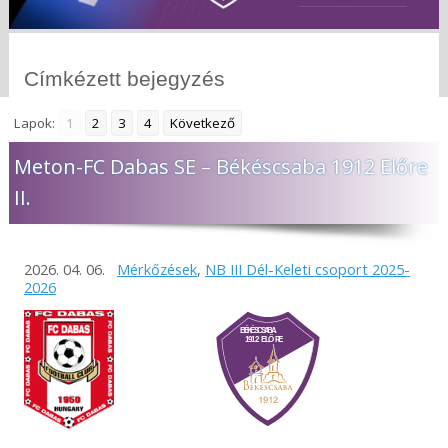
Címkézett bejegyzés
Lapok:
1
2
3
4
Következő
Meton-FC Dabas SE – Békéscsaba 1912 Előre
II.
2026. 04. 06.
Mérkőzések
,
NB III Dél-Keleti csoport 2025-
2026