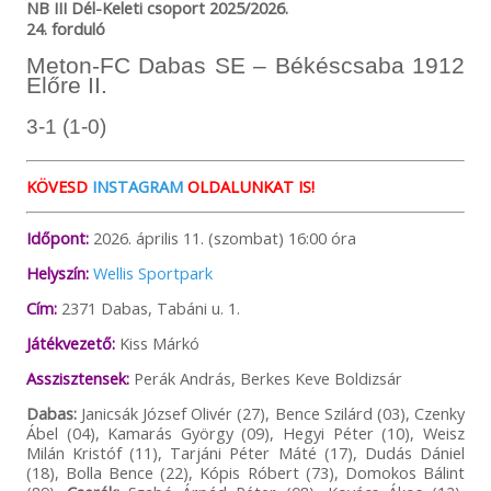
NB III Dél-Keleti csoport 2025/2026.
24. forduló
Meton-FC Dabas SE – Békéscsaba 1912
Előre II.
3-1 (1-0)
KÖVESD
INSTAGRAM
OLDALUNKAT IS!
Időpont:
2026. április 11. (szombat) 16:00 óra
Helyszín:
Wellis Sportpark
Cím:
2371 Dabas, Tabáni u. 1.
Játékvezető:
Kiss Márkó
Asszisztensek:
Perák András, Berkes Keve Boldizsár
Dabas:
Janicsák József Olivér (27), Bence Szilárd (03), Czenky
Ábel (04), Kamarás György (09), Hegyi Péter (10), Weisz
Milán Kristóf (11), Tarjáni Péter Máté (17), Dudás Dániel
(18), Bolla Bence (22), Kópis Róbert (73), Domokos Bálint