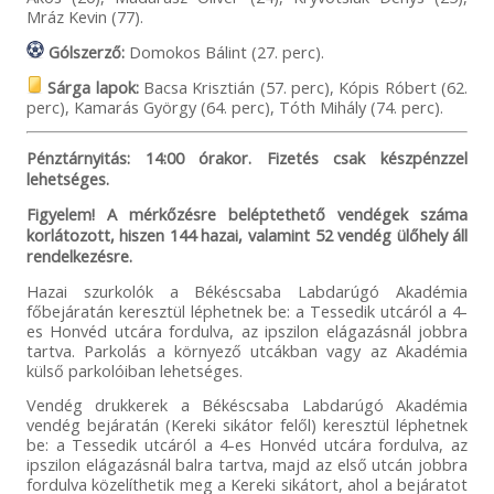
Mráz Kevin (77).
Gólszerző:
Domokos Bálint (27. perc).
Sárga lapok:
Bacsa Krisztián (57. perc), Kópis Róbert (62.
perc), Kamarás György (64. perc), Tóth Mihály (74. perc).
Pénztárnyitás: 14:00 órakor. Fizetés csak készpénzzel
lehetséges.
Figyelem! A mérkőzésre beléptethető vendégek száma
korlátozott, hiszen 144 hazai, valamint 52 vendég ülőhely áll
rendelkezésre.
Hazai szurkolók a Békéscsaba Labdarúgó Akadémia
főbejáratán keresztül léphetnek be: a Tessedik utcáról a 4-
es Honvéd utcára fordulva, az ipszilon elágazásnál jobbra
tartva. Parkolás a környező utcákban vagy az Akadémia
külső parkolóiban lehetséges.
Vendég drukkerek a Békéscsaba Labdarúgó Akadémia
vendég bejáratán (Kereki sikátor felől) keresztül léphetnek
be: a Tessedik utcáról a 4-es Honvéd utcára fordulva, az
ipszilon elágazásnál balra tartva, majd az első utcán jobbra
fordulva közelíthetik meg a Kereki sikátort, ahol a bejáratot