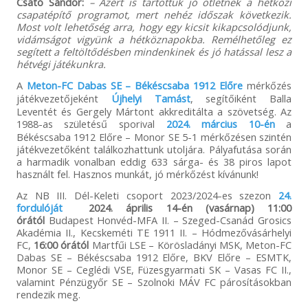
Csató Sándor:
– Azért is tartottuk jó ötletnek a hétközi
csapatépítő programot, mert nehéz időszak következik.
Most volt lehetőség arra, hogy egy kicsit kikapcsolódjunk,
vidámságot vigyünk a hétköznapokba. Remélhetőleg ez
segített a feltöltődésben mindenkinek és jó hatással lesz a
hétvégi játékunkra.
A
Meton-FC Dabas SE – Békéscsaba 1912 Előre
mérkőzés
játékvezetőjeként
Újhelyi Tamást
, segítőiként Balla
Leventét és Gergely Mártont akkreditálta a szövetség. Az
1988-as születésű sporival
2024. március 10-én
a
Békéscsaba 1912 Előre – Monor SE 5-1 mérkőzésen szintén
játékvezetőként találkozhattunk utoljára. Pályafutása során
a harmadik vonalban eddig 633 sárga- és 38 piros lapot
használt fel. Hasznos munkát, jó mérkőzést kívánunk!
Az NB III. Dél-Keleti csoport 2023/2024-es szezon
24.
fordulóját
2024. április 14-én (vasárnap) 11:00
órától
Budapest Honvéd-MFA II. – Szeged-Csanád Grosics
Akadémia II., Kecskeméti TE 1911 II. – Hódmezővásárhelyi
FC,
16:00 órától
Martfűi LSE – Körösladányi MSK, Meton-FC
Dabas SE – Békéscsaba 1912 Előre, BKV Előre – ESMTK,
Monor SE – Ceglédi VSE, Füzesgyarmati SK – Vasas FC II.,
valamint Pénzügyőr SE – Szolnoki MÁV FC párosításokban
rendezik meg.