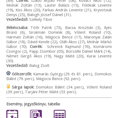
(89).
Cserék:
Szabó Árpád Péter (08), Kovács Ákos (12),
Molnár Zoltán (13), Lauter Balázs (15), Földeák Levente
(19), Kiss Ákos (20), Farkas András Levente (21), Kryvotsiuk
Denys (25), Balogh József Dániel (31).
Vezetőedző:
Székely Tibor
Békéscsaba:
Tóth Patrik (73), Bacsa Krisztián (3), Ilyés
Brúnó (6), Sirokmán Dominik (8), Vólent Roland (10),
Harmati Zoltán (16), Mágocsi Bence (17), Maronyai Zalán
Gábor (18), Dávid Kende (22), Oláh Ákos (27), Molnár Márkó
Gábor (70).
Cserék:
Schrenck Rajmund (76), Komáromi
Csongor (2), Papp Zsombor (05), Borszéki Dániel Márk (14),
Német Gergő Ákos (19), Nagy Máté (20), Kurai Levente
(30).
Vezetőedző:
Balog Zsolt
Gólszerzők:
Kamarás György (29. és 81. perc), Domokos
Bálint (79. perc), Mágocsi Bence (92. perc).
Sárga lapok:
Domokos Bálint (34. perc), Vólent Roland
(39. perc), Tarjáni Péter Máté (53. perc).
Esemény, jegyzőkönyv, tabella: