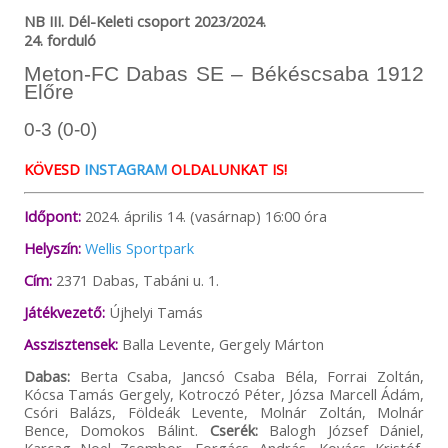
NB III. Dél-Keleti csoport 2023/2024.
24. forduló
Meton-FC Dabas SE – Békéscsaba 1912
Előre
0-3 (0-0)
KÖVESD
INSTAGRAM
OLDALUNKAT IS!
Időpont:
2024. április 14. (vasárnap) 16:00 óra
Helyszín:
Wellis Sportpark
Cím:
2371 Dabas, Tabáni u. 1.
Játékvezető:
Újhelyi Tamás
Asszisztensek:
Balla Levente, Gergely Márton
Dabas:
Berta Csaba, Jancsó Csaba Béla, Forrai Zoltán,
Kócsa Tamás Gergely, Kotroczó Péter, Józsa Marcell Ádám,
Csóri Balázs, Földeák Levente, Molnár Zoltán, Molnár
Bence, Domokos Bálint.
Cserék:
Balogh József Dániel,