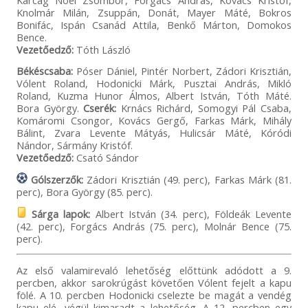
Karcag Noel Zsombor, Forgács András, Kovács Kristóf,
Knolmár Milán, Zsuppán, Donát, Mayer Máté, Bokros
Bonifác, Ispán Csanád Attila, Benkő Márton, Domokos
Bence.
Vezetőedző:
Tóth László
Békéscsaba:
Póser Dániel, Pintér Norbert, Zádori Krisztián,
Vólent Roland, Hodonicki Márk, Pusztai András, Mikló
Roland, Kuzma Hunor Álmos, Albert István, Tóth Máté.
Bora György.
Cserék:
Krnács Richárd, Somogyi Pál Csaba,
Komáromi Csongor, Kovács Gergő, Farkas Márk, Mihály
Bálint, Zvara Levente Mátyás, Hulicsár Máté, Kóródi
Nándor, Sármány Kristóf.
Vezetőedző:
Csató Sándor
Gólszerzők:
Zádori Krisztián (49. perc), Farkas Márk (81.
perc), Bora György (85. perc).
Sárga lapok:
Albert István (34. perc), Földeák Levente
(42. perc), Forgács András (75. perc), Molnár Bence (75.
perc).
Az első valamirevaló lehetőség előttünk adódott a 9.
percben, akkor sarokrúgást követően Vólent fejelt a kapu
fölé. A 10. percben Hodonicki cselezte be magát a vendég
kapu elé, végül kimaradt a lehetőség. A 12. percben egy