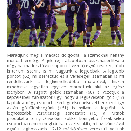
Maradjunk még a makacs dolgoknál, a számoknál néhány
mondat erejéig. A jelenlegi állapotban összehasonlítva a
négy harmadosztályú csoportot vezető együtteseket, több
kritérium szerint is mi vagyunk a legjobbak. A legtöbb
pontot (62) mi szereztük és a vereségek számában is mi
rendelkezünk a legkiemelkedőbb mutatóval, hiszen
mindössze egyetlen egyszer maradtunk alul az egész
idényben. A rúgott gólok számában (68) is vezetjük a
képzeletbeli táblázatot úgy, hogy a legkevesebb gólt (17)
kaptuk a négy csoport jelenlegi első helyezettjei közül, így
aztán gólkülönbségünk (+51) is nyilván a legtöbb. A
leghosszabb veretlenségi sorozatot (15) a Putnok
produkálta a nyilvánvalóan sokkal könnyebb Észak-keleti
csoportban (nem megbántva ezzel senkit), mi az Iváncsával
együtt leghosszabb 12-12 mérkőzésen keresztül voltunk