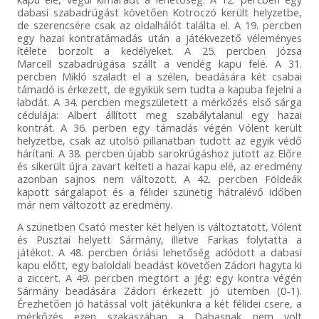
dabasi szabadrúgást követően Kotroczó került helyzetbe,
de szerencsére csak az oldalhálót találta el. A 19. percben
egy hazai kontratámadás után a játékvezető véleményes
ítélete borzolt a kedélyeket. A 25. percben Józsa
Marcell szabadrúgása szállt a vendég kapu felé. A 31.
percben Mikló szaladt el a szélen, beadására két csabai
támadó is érkezett, de egyikük sem tudta a kapuba fejelni a
labdát. A 34. percben megszületett a mérkőzés első sárga
cédulája: Albert állított meg szabálytalanul egy hazai
kontrát. A 36. perben egy támadás végén Vólent került
helyzetbe, csak az utolsó pillanatban tudott az egyik védő
hárítani. A 38. percben újabb sarokrúgáshoz jutott az Előre
és sikerült újra zavart kelteti a hazai kapu elé, az eredmény
azonban sajnos nem változott. A 42. percben Földeák
kapott sárgalapot és a félidei szünetig hátralévő időben
már nem változott az eredmény.
A szünetben Csató mester két helyen is változtatott, Vólent
és Pusztai helyett Sármány, illetve Farkas folytatta a
játékot. A 48. percben óriási lehetőség adódott a dabasi
kapu előtt, egy baloldali beadást követően Zádori hagyta ki
a ziccert. A 49. percben megtört a jég: egy kontra végén
Sármány beadására Zádori érkezett jó ütemben (0-1).
Érezhetően jó hatással volt játékunkra a két félidei csere, a
mérkőzés ezen szakaszában a Dabasnak nem volt