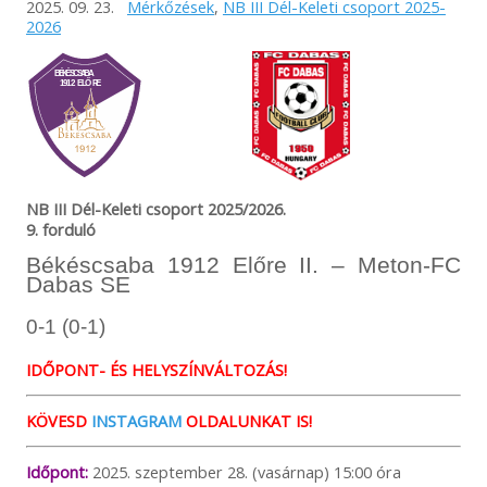
2025. 09. 23.
Mérkőzések
,
NB III Dél-Keleti csoport 2025-
2026
NB III Dél-Keleti csoport 2025/2026.
9. forduló
Békéscsaba 1912 Előre II. – Meton-FC
Dabas SE
0-1 (0-1)
IDŐPONT- ÉS HELYSZÍNVÁLTOZÁS!
KÖVESD
INSTAGRAM
OLDALUNKAT IS!
Időpont:
2025. szeptember 28. (vasárnap) 15:00 óra