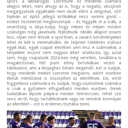
sport, a labdarúgás. Szerintünk ez mindenki számára
világos lehet, mint ahogy az is, hogy a negatív, vészjósló
megjegyzések egyáltalán nem viszik előre a dolgokat, sőt!
Nyilván az építő jellegű kritikákkal nincs semmi gond –
ezeket tisztelettel megköszönjük – és higgyék el a stáb, a
vezetőség is látja-tudja, hogy miben és milyen módon
szükséges még javulnunk, fejlődnünk. Ideális állapot sosem
lesz, olyan nem létezik a sportban, a zavaró körülményeket
lehet és kell is minimalizálni, de teljesen tökéletes státusz
egyik klub, egyik csapat életében sem lesz. A számokkal, a
tényekkel viszont nem nagyon lehet vitatkozni, így azzal
sem, hogy csapatunk 2024-ben még veretlen, továbbra is
magabiztosan, hét pont előny birtokában vezeti a
táblázatot, ami a lényeghez bőven elegendő. Azt is tudjuk,
hogy mindenki minket szeretne megverni, adott esetben
életük mérkőzése is összejöhet az ellenfélnek. De, ettől
függetlenül számunkra és tudjuk, hogy szurkolóink számára
is csak a győzelem elfogadható minden esetben. Ennek
tudatában lépünk pályára minden tétmeccsen, tehát szó
sincs arról, hogy tartalékolnánk vagy ne vennénk komolyan
az ellenfelet – ezt is érdemes tisztába tenni.