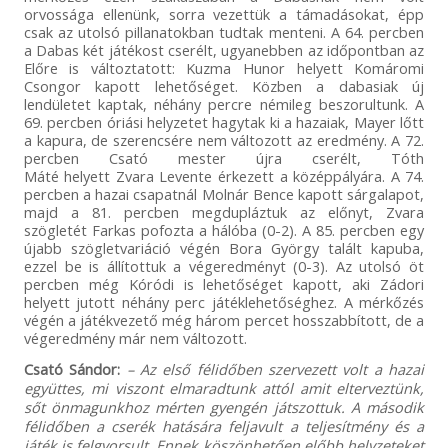
orvossága ellenünk, sorra vezettük a támadásokat, épp
csak az utolsó pillanatokban tudtak menteni. A 64. percben
a Dabas két játékost cserélt, ugyanebben az időpontban az
Előre is változtatott: Kuzma Hunor helyett Komáromi
Csongor kapott lehetőséget. Közben a dabasiak új
lendületet kaptak, néhány percre némileg beszorultunk. A
69. percben óriási helyzetet hagytak ki a hazaiak, Mayer lőtt
a kapura, de szerencsére nem változott az eredmény. A 72.
percben Csató mester újra cserélt, Tóth
Máté helyett Zvara Levente érkezett a középpályára. A 74.
percben a hazai csapatnál Molnár Bence kapott sárgalapot,
majd a 81. percben megdupláztuk az előnyt, Zvara
szögletét Farkas pofozta a hálóba (0-2). A 85. percben egy
újabb szögletvariáció végén Bora György talált kapuba,
ezzel be is állítottuk a végeredményt (0-3). Az utolsó öt
percben még Kóródi is lehetőséget kapott, aki Zádori
helyett jutott néhány perc játéklehetőséghez. A mérkőzés
végén a játékvezető még három percet hosszabbított, de a
végeredmény már nem változott.
Csató Sándor:
– Az első félidőben szervezett volt a hazai
együttes, mi viszont elmaradtunk attól amit elterveztünk,
sőt önmagunkhoz mérten gyengén játszottuk. A második
félidőben a cserék hatására feljavult a teljesítmény és a
játék is felgyorsult. Ennek köszönhetően előbb helyzeteket