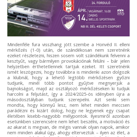
Mindenféle fura visszhang jött szembe a Honvéd II. elleni
mérkőzés (1-0) után, de szándékosan nem szeretnénk
ezeket részletezni, hiszen sosem volt szándékunk felvenni a
kesztyűt, vagy bármilyen provokációnak felülni – bár jelen
helyzetben érthetetlennek tartjuk ezeket. Itt szeretnénk
ismét leszögezni, hogy továbbra is mindenki azon dolgozik
a klubnál, hogy a lehető legtöbb mérkőzésen győzni
tudjunk, minél több pontot gyűjtve megnyerjük a
bajnokságot, majd az osztályozó mérkőzéseken ki tudjuk
harcolni a feljutást, így a 2024/2025-ös idényben újra a
másodosztályban tudjunk szerepelni. Azt senki sem
mondta, hogy könnyű lesz, nem lehet minden meccsen
parádézni és kizárt dolog, hogy ne legyenek egy csapat
életében kisebb-nagyobb mélypontok. Ilyesmiről azonban
esetünkben szerencsére nem lehet beszélni, a motiváció és
az akarat is megvan, de mégis vannak olyan napok, amikor
nem minden alakul úgy, ahogy elterveztük – ilyen az élet, a