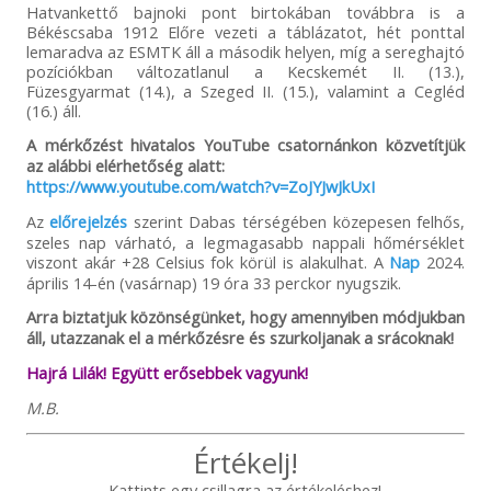
Hatvankettő bajnoki pont birtokában továbbra is a
Békéscsaba 1912 Előre vezeti a táblázatot, hét ponttal
lemaradva az ESMTK áll a második helyen, míg a sereghajtó
pozíciókban változatlanul a Kecskemét II. (13.),
Füzesgyarmat (14.), a Szeged II. (15.), valamint a Cegléd
(16.) áll.
A mérkőzést hivatalos YouTube csatornánkon közvetítjük
az alábbi elérhetőség alatt:
https://www.youtube.com/watch?v=ZoJYJwJkUxI
Az
előrejelzés
szerint Dabas térségében közepesen felhős,
szeles nap várható, a legmagasabb nappali hőmérséklet
viszont akár +28 Celsius fok körül is alakulhat. A
Nap
2024.
április 14-én (vasárnap) 19 óra 33 perckor nyugszik.
Arra biztatjuk közönségünket, hogy amennyiben módjukban
áll, utazzanak el a mérkőzésre és szurkoljanak a srácoknak!
Hajrá Lilák! Együtt erősebbek vagyunk!
M.B.
Értékelj!
Kattints egy csillagra az értékeléshez!