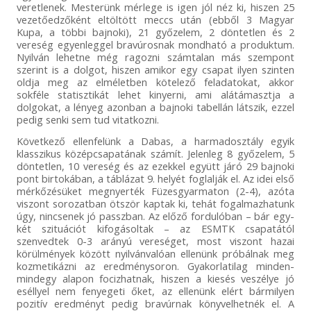
veretlenek. Mesterünk mérlege is igen jól néz ki, hiszen 25
vezetőedzőként eltöltött meccs után (ebből 3 Magyar
Kupa, a többi bajnoki), 21 győzelem, 2 döntetlen és 2
vereség egyenleggel bravúrosnak mondható a produktum.
Nyilván lehetne még ragozni számtalan más szempont
szerint is a dolgot, hiszen amikor egy csapat ilyen szinten
oldja meg az elméletben kötelező feladatokat, akkor
sokféle statisztikát lehet kinyerni, ami alátámasztja a
dolgokat, a lényeg azonban a bajnoki tabellán látszik, ezzel
pedig senki sem tud vitatkozni.
Következő ellenfelünk a Dabas, a harmadosztály egyik
klasszikus középcsapatának számít. Jelenleg 8 győzelem, 5
döntetlen, 10 vereség és az ezekkel együtt járó 29 bajnoki
pont birtokában, a táblázat 9. helyét foglalják el. Az idei első
mérkőzésüket megnyerték Füzesgyarmaton (2-4), azóta
viszont sorozatban ötször kaptak ki, tehát fogalmazhatunk
úgy, nincsenek jó passzban. Az előző fordulóban – bár egy-
két szituációt kifogásoltak – az ESMTK csapatától
szenvedtek 0-3 arányú vereséget, most viszont hazai
körülmények között nyilvánvalóan ellenünk próbálnak meg
kozmetikázni az eredménysoron. Gyakorlatilag minden-
mindegy alapon focizhatnak, hiszen a kiesés veszélye jó
eséllyel nem fenyegeti őket, az ellenünk elért bármilyen
pozitív eredményt pedig bravúrnak könyvelhetnék el. A