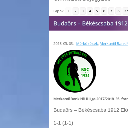
Lapok:
1
2
3
4
5
6
7
8
K
Budaörs – Békéscsaba 1912
2018. 05. 03.
Mérkőzések
,
Merkantil Bank N
Merkantil Bank NB II Liga 2017/2018. 35
. for
Budaörs – Békéscsaba 1912 Elő
1-1 (1-1)