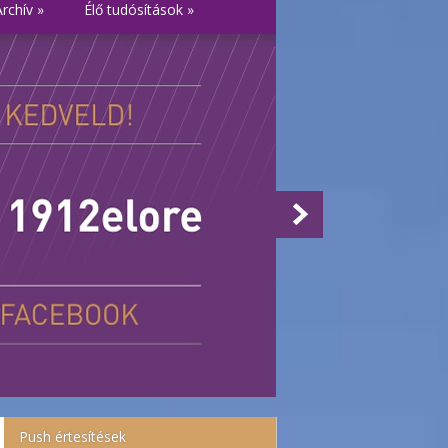
Archív
»
Élő tudósítások
»
Push értesítések