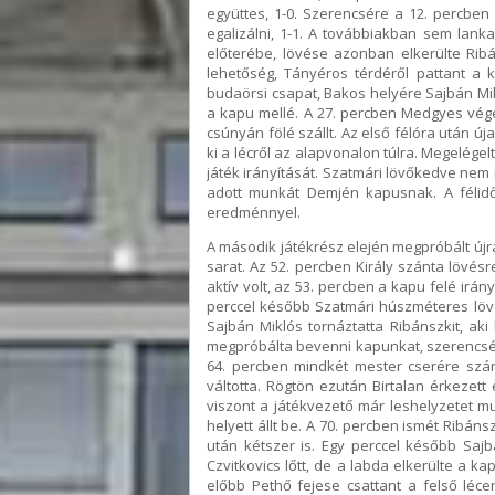
együttes, 1-0. Szerencsére a 12. percben 
egalizálni, 1-1. A továbbiakban sem lan
előterébe, lövése azonban elkerülte Rib
lehetőség, Tányéros térdéről pattant a 
budaörsi csapat, Bakos helyére Sajbán Mikl
a kapu mellé. A 27. percben Medgyes vége
csúnyán fölé szállt. Az első félóra után 
ki a lécről az alapvonalon túlra. Megelég
játék irányítását. Szatmári lövőkedve nem 
adott munkát Demjén kapusnak. A félidő
eredménnyel.
A második játékrész elején megpróbált újra
sarat. Az 52. percben Király szánta lövés
aktív volt, az 53. percben a kapu felé irán
perccel később Szatmári húszméteres lövé
Sajbán Miklós tornáztatta Ribánszkit, ak
megpróbálta bevenni kapunkat, szerencsére 
64. percben mindkét mester cserére szánt
váltotta. Rögtön ezután Birtalan érkezet
viszont a játékvezető már leshelyzetet mu
helyett állt be. A 70. percben ismét Ribán
után kétszer is. Egy perccel később Sajb
Czvitkovics lőtt, de a labda elkerülte a 
előbb Pethő fejese csattant a felső lécen