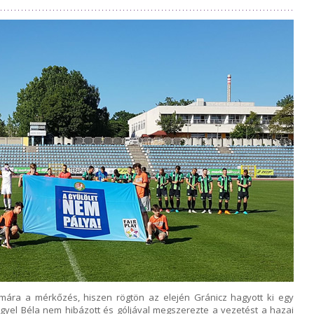
mára a mérkőzés, hiszen rögtön az elején Gránicz hagyott ki egy
ngyel Béla nem hibázott és góljával megszerezte a vezetést a hazai