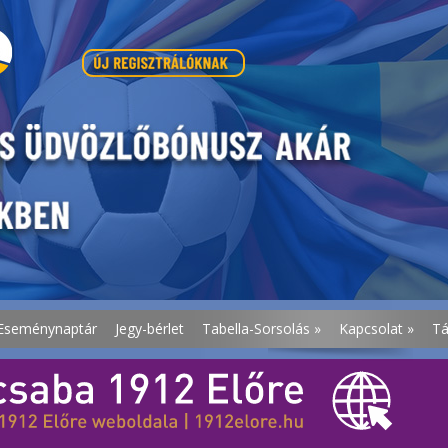
Eseménynaptár
Jegy-bérlet
Tabella-Sorsolás
»
Kapcsolat
»
T