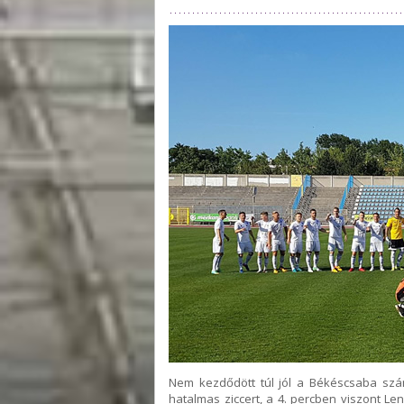
Nem kezdődött túl jól a Békéscsaba szá
hatalmas ziccert, a 4. percben viszont Le