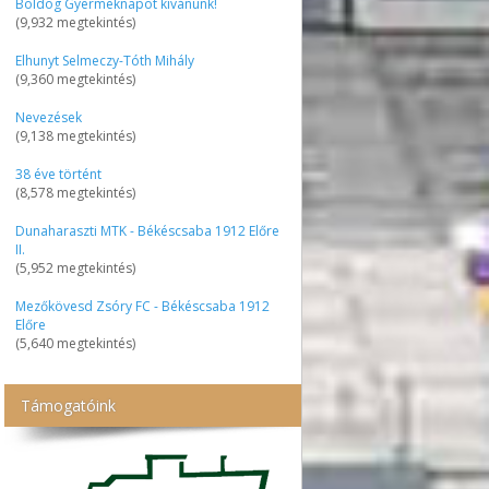
Boldog Gyermeknapot kívánunk!
(9,932 megtekintés)
Elhunyt Selmeczy-Tóth Mihály
(9,360 megtekintés)
Nevezések
(9,138 megtekintés)
38 éve történt
(8,578 megtekintés)
Dunaharaszti MTK - Békéscsaba 1912 Előre
II.
(5,952 megtekintés)
Mezőkövesd Zsóry FC - Békéscsaba 1912
Előre
(5,640 megtekintés)
Támogatóink