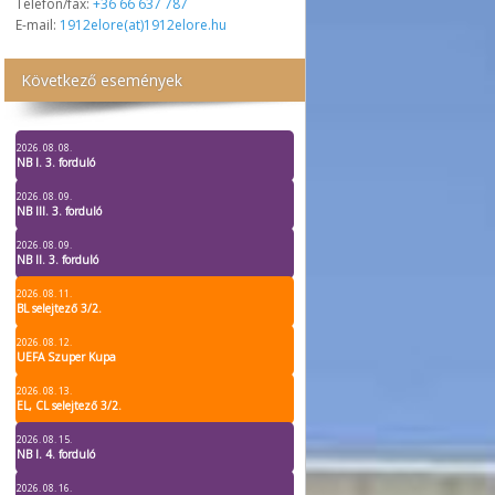
Telefon/fax:
+36 66 637 787
E-mail:
1912elore(at)1912elore.hu
Következő események
2026. 08. 08.
NB I. 3. forduló
2026. 08. 09.
NB III. 3. forduló
2026. 08. 09.
NB II. 3. forduló
2026. 08. 11.
BL selejtező 3/2.
2026. 08. 12.
UEFA Szuper Kupa
2026. 08. 13.
EL, CL selejtező 3/2.
2026. 08. 15.
NB I. 4. forduló
2026. 08. 16.