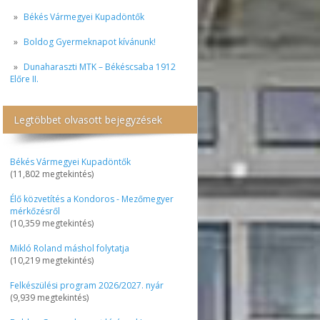
Békés Vármegyei Kupadöntők
Boldog Gyermeknapot kívánunk!
Dunaharaszti MTK – Békéscsaba 1912
Előre II.
Legtöbbet olvasott bejegyzések
Békés Vármegyei Kupadöntők
(11,802 megtekintés)
Élő közvetítés a Kondoros - Mezőmegyer
mérkőzésről
(10,359 megtekintés)
Mikló Roland máshol folytatja
(10,219 megtekintés)
Felkészülési program 2026/2027. nyár
(9,939 megtekintés)