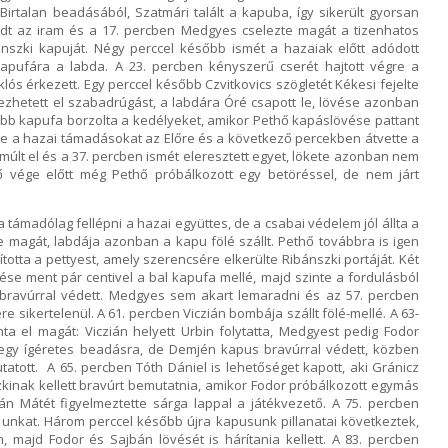
Birtalan beadásából, Szatmári talált a kapuba, így sikerült gyorsan
kadt az iram és a 17. percben Medgyes cselezte magát a tizenhatos
ánszki kapuját. Négy perccel később ismét a hazaiak előtt adódott
kapufára a labda. A 23. percben kényszerű cserét hajtott végre a
ós érkezett. Egy perccel később Czvitkovics szögletét Kékesi fejelte
zhetett el szabadrúgást, a labdára Óré csapott le, lövése azonban
újabb kapufa borzolta a kedélyeket, amikor Pethő kapáslövése pattant
elte a hazai támadásokat az Előre és a következő percekben átvette a
múlt el és a 37. percben ismét eleresztett egyet, lökete azonban nem
 vége előtt még Pethő próbálkozott egy betöréssel, de nem járt
 támadólag fellépni a hazai együttes, de a csabai védelem jól állta a
re magát, labdája azonban a kapu fölé szállt. Pethő továbbra is igen
yította a pettyest, amely szerencsére elkerülte Ribánszki portáját. Két
se ment pár centivel a bal kapufa mellé, majd szinte a fordulásból
i bravúrral védett. Medgyes sem akart lemaradni és az 57. percben
sikertelenül. A 61. percben Viczián bombája szállt fölé-mellé. A 63-
a el magát: Viczián helyett Urbin folytatta, Medgyest pedig Fodor
t egy ígéretes beadásra, de Demjén kapus bravúrral védett, közben
tatott. A 65. percben Tóth Dániel is lehetőséget kapott, aki Gránicz
szkinak kellett bravúrt bemutatnia, amikor Fodor próbálkozott egymás
án Mátét figyelmeztette sárga lappal a játékvezető. A 75. percben
kapunkat. Három perccel később újra kapusunk pillanatai következtek,
, majd Fodor és Sajbán lövését is hárítania kellett. A 83. percben