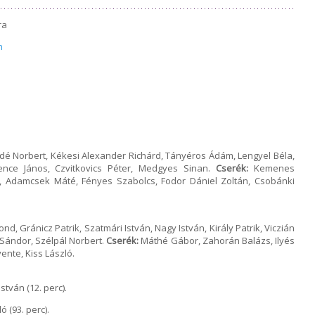
ra
n
Ódé Norbert, Kékesi Alexander Richárd, Tányéros Ádám, Lengyel Béla,
nce János, Czvitkovics Péter, Medgyes Sinan.
Cserék:
Kemenes
in, Adamcsek Máté, Fényes Szabolcs, Fodor Dániel Zoltán, Csobánki
nd, Gránicz Patrik, Szatmári István, Nagy István, Király Patrik, Viczián
Sándor, Szélpál Norbert.
Cserék:
Máthé Gábor, Zahorán Balázs, Ilyés
ente, Kiss László.
stván (12. perc).
ó (93. perc).