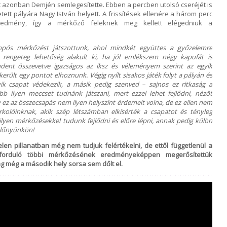
sét azonban Demjén semlegesítette. Ebben a percben utolsó cseréjét is
tett pályára Nagy István helyett. A frissítések ellenére a három perc
redmény, így a mérkőző feleknek meg kellett elégedniük a
pós mérkőzést játszottunk, ahol mindkét együttes a győzelemre
rengeteg lehetőség alakult ki, ha jól emlékszem négy kapufát is
ndent összevetve igazságos az iksz és véleményem szerint az egyik
ikerült egy pontot elhoznunk. Végig nyílt sisakos játék folyt a pályán és
ik csapat védekezik, a másik pedig szenved – sajnos ez ritkaság a
 ilyen meccset tudnánk játszani, mert ezzel lehet fejlődni, nézőt
 ez az összecsapás nem ilyen helyszínt érdemelt volna, de ez ellen nem
kolóinknak, akik szép létszámban elkísérték a csapatot és tényleg
lyen mérkőzésekkel tudunk fejlődni és előre lépni, annak pedig külön
 előnyünkön!
len pillanatban még nem tudjuk felértékelni, de ettől függetlenül a
 forduló többi mérkőzésének eredményeképpen megerősítettük
g még a második hely sorsa sem dőlt el.