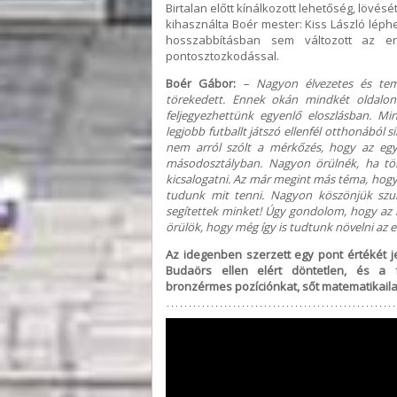
Birtalan előtt kínálkozott lehetőség, lövé
kihasználta Boér mester: Kiss László léphe
hosszabbításban sem változott az e
pontosztozkodással.
Boér Gábor:
– Nagyon élvezetes és tem
törekedett. Ennek okán mindkét oldalon 
feljegyezhettünk egyenlő eloszlásban. Mi
legjobb futballt játszó ellenfél otthonából s
nem arról szólt a mérkőzés, hogy az egy
másodosztályban. Nagyon örülnék, ha több
kicsalogatni. Az már megint más téma, hogy
tudunk mit tenni. Nagyon köszönjük szur
segítettek minket! Úgy gondolom, hogy az i
örülök, hogy még így is tudtunk növelni az
Az idegenben szerzett egy pont értékét je
Budaörs ellen elért döntetlen, és a
bronzérmes pozíciónkat, sőt matematikaila