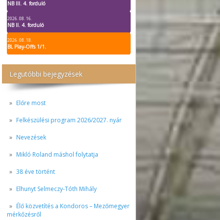
NB III. 4. forduló
2026. 08. 16.
NB II. 4. forduló
2026. 08. 18.
BL Play-Offs 1/1.
Legutóbbi bejegyzések
Előre most
Felkészülési program 2026/2027. nyár
Nevezések
Mikló Roland máshol folytatja
38 éve történt
Elhunyt Selmeczy-Tóth Mihály
Élő közvetítés a Kondoros – Mezőmegyer
mérkőzésről