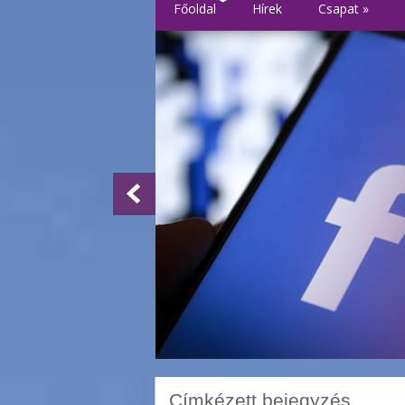
Főoldal
Hírek
Csapat
»
Címkézett bejegyzés