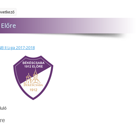
övetkező
 Előre
B II Liga 2017-2018
duló
re