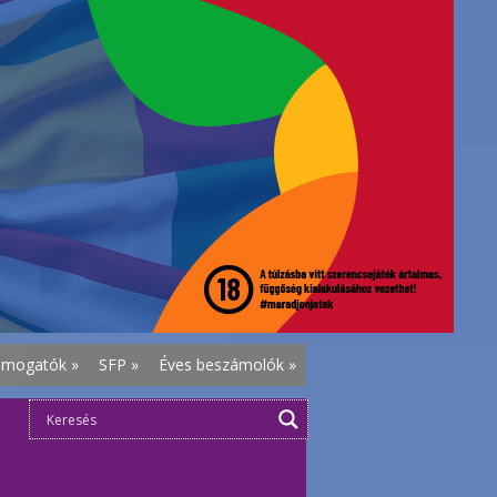
ámogatók
»
SFP
»
Éves beszámolók
»