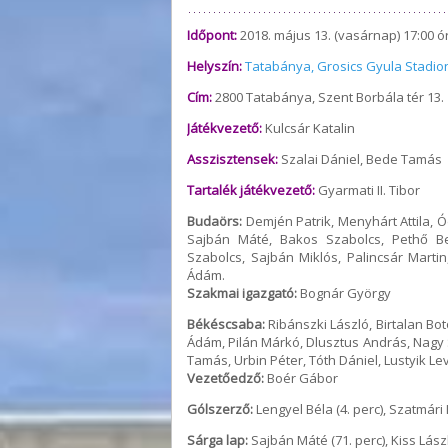
Időpont:
2018. május 13. (vasárnap) 17:00 ó
Helyszín:
Tatabánya, Grosics Gyula Stadio
Cím:
2800 Tatabánya, Szent Borbála tér 13.
Játékvezető:
Kulcsár Katalin
Asszisztensek:
Szalai Dániel, Bede Tamás
Tartalék játékvezető:
Gyarmati II. Tibor
Budaörs:
Demjén Patrik, Menyhárt Attila, 
Sajbán Máté, Bakos Szabolcs, Pethő Be
Szabolcs, Sajbán Miklós, Palincsár Mart
Ádám.
Szakmai igazgató:
Bognár György
Békéscsaba:
Ribánszki László, Birtalan Boto
Ádám, Pilán Márkó, Dlusztus András, Nagy 
Tamás, Urbin Péter, Tóth Dániel, Lustyik Lev
Vezetőedző:
Boér Gábor
Gólszerző:
Lengyel Béla (4. perc), Szatmári I
Sárga lap:
Sajbán Máté (71. perc), Kiss Lászl