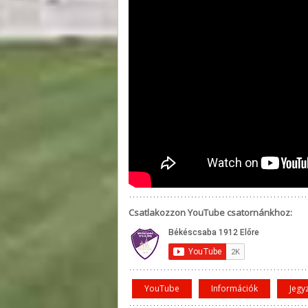
Csatlakozzon YouTube csatornánkhoz:
YouTube
Információk
Jegy