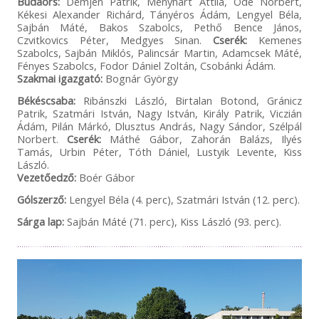
Budaörs:
Demjén Patrik, Menyhárt Attila, Ódé Norbert,
Kékesi Alexander Richárd, Tányéros Ádám, Lengyel Béla,
Sajbán Máté, Bakos Szabolcs, Pethő Bence János,
Czvitkovics Péter, Medgyes Sinan.
Cserék:
Kemenes
Szabolcs, Sajbán Miklós, Palincsár Martin, Adamcsek Máté,
Fényes Szabolcs, Fodor Dániel Zoltán, Csobánki Ádám.
Szakmai igazgató:
Bognár György
Békéscsaba:
Ribánszki László, Birtalan Botond, Gránicz
Patrik, Szatmári István, Nagy István, Király Patrik, Viczián
Ádám, Pilán Márkó, Dlusztus András, Nagy Sándor, Szélpál
Norbert.
Cserék:
Máthé Gábor, Zahorán Balázs, Ilyés
Tamás, Urbin Péter, Tóth Dániel, Lustyik Levente, Kiss
László.
Vezetőedző:
Boér Gábor
Gólszerző:
Lengyel Béla (4. perc), Szatmári István (12. perc).
Sárga lap:
Sajbán Máté (71. perc), Kiss László (93. perc).