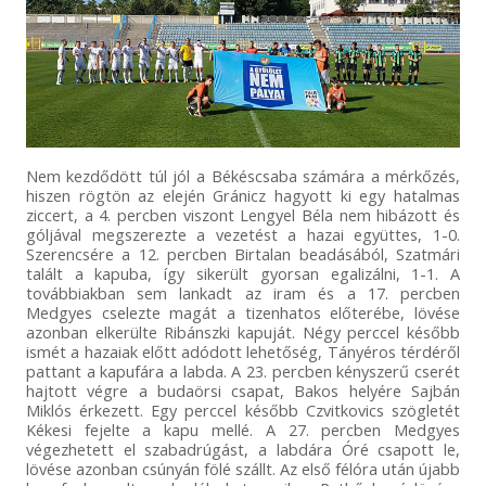
Nem kezdődött túl jól a Békéscsaba számára a mérkőzés,
hiszen rögtön az elején Gránicz hagyott ki egy hatalmas
ziccert, a 4. percben viszont Lengyel Béla nem hibázott és
góljával megszerezte a vezetést a hazai együttes, 1-0.
Szerencsére a 12. percben Birtalan beadásából, Szatmári
talált a kapuba, így sikerült gyorsan egalizálni, 1-1. A
továbbiakban sem lankadt az iram és a 17. percben
Medgyes cselezte magát a tizenhatos előterébe, lövése
azonban elkerülte Ribánszki kapuját. Négy perccel később
ismét a hazaiak előtt adódott lehetőség, Tányéros térdéről
pattant a kapufára a labda. A 23. percben kényszerű cserét
hajtott végre a budaörsi csapat, Bakos helyére Sajbán
Miklós érkezett. Egy perccel később Czvitkovics szögletét
Kékesi fejelte a kapu mellé. A 27. percben Medgyes
végezhetett el szabadrúgást, a labdára Óré csapott le,
lövése azonban csúnyán fölé szállt. Az első félóra után újabb