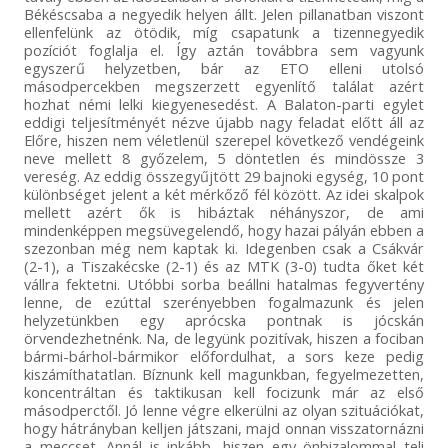
Békéscsaba a negyedik helyen állt. Jelen pillanatban viszont
ellenfelünk az ötödik, míg csapatunk a tizennegyedik
pozíciót foglalja el. Így aztán továbbra sem vagyunk
egyszerű helyzetben, bár az ETO elleni utolsó
másodpercekben megszerzett egyenlítő találat azért
hozhat némi lelki kiegyenesedést. A Balaton-parti egylet
eddigi teljesítményét nézve újabb nagy feladat előtt áll az
Előre, hiszen nem véletlenül szerepel következő vendégeink
neve mellett 8 győzelem, 5 döntetlen és mindössze 3
vereség. Az eddig összegyűjtött 29 bajnoki egység, 10 pont
különbséget jelent a két mérkőző fél között. Az idei skalpok
mellett azért ők is hibáztak néhányszor, de ami
mindenképpen megsüvegelendő, hogy hazai pályán ebben a
szezonban még nem kaptak ki. Idegenben csak a Csákvár
(2-1), a Tiszakécske (2-1) és az MTK (3-0) tudta őket két
vállra fektetni. Utóbbi sorba beállni hatalmas fegyvertény
lenne, de ezúttal szerényebben fogalmazunk és jelen
helyzetünkben egy aprócska pontnak is jócskán
örvendezhetnénk. Na, de legyünk pozitívak, hiszen a fociban
bármi-bárhol-bármikor előfordulhat, a sors keze pedig
kiszámíthatatlan. Bíznunk kell magunkban, fegyelmezetten,
koncentráltan és taktikusan kell focizunk már az első
másodperctől. Jó lenne végre elkerülni az olyan szituációkat,
hogy hátrányban kelljen játszani, majd onnan visszatornázni
a meccset. Annál is inkább, hiszen egy önbizalommal teli