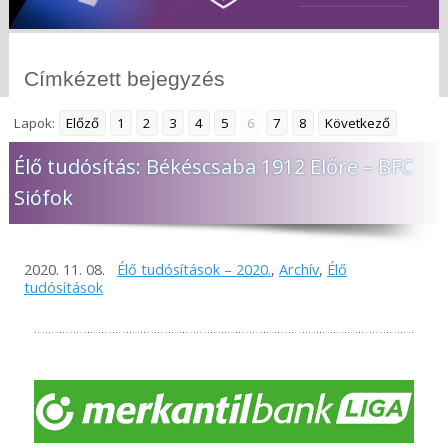
Címkézett bejegyzés
Lapok:
Előző
1
2
3
4
5
6
7
8
Következő
Élő tudósítás: Békéscsaba 1912 Előre – BFC
Siófok
2020. 11. 08.
Élő tudósítások – 2020.
,
Archív
,
Élő
tudósítások