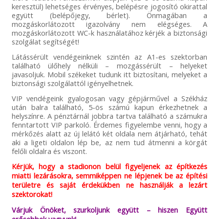
keresztül) lehetséges érvényes, belépésre jogosító okirattal
együtt (belépőjegy, bérlet). Önmagában a
mozgáskorlátozott igazolvány nem elégséges. A
mozgáskorlátozott WC-k használatához kérjék a biztonsági
szolgálat segítségét!
Látássérült vendégeinknek szintén az A1-es szektorban
található ülőhely nélküli – mozgássérült – helyeket
javasoljuk. Mobil székeket tudunk itt biztosítani, melyeket a
biztonsági szolgálattól igényelhetnek.
VIP vendégeink gyalogosan vagy gépjárművel a Székház
után balra található, 5-ös számú kapun érkezhetnek a
helyszínre. A pénztárnál jobbra tartva található a számukra
fenntartott VIP parkoló. Érdemes figyelembe venni, hogy a
mérkőzés alatt az új lelátó két oldala nem átjárható, tehát
aki a ligeti oldalon lép be, az nem tud átmenni a körgát
felőli oldalra és viszont.
Kérjük, hogy a stadionon belül figyeljenek az építkezés
miatti lezárásokra, semmiképpen ne lépjenek be az építési
területre és saját érdekükben ne használják a lezárt
szektorokat!
Várjuk Önöket, szurkoljunk együtt – hiszen Együtt
erősebbek vagyunk!