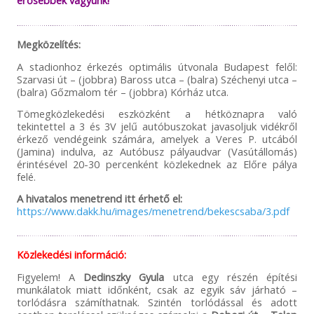
Megközelítés:
A stadionhoz érkezés optimális útvonala Budapest felől:
Szarvasi út – (jobbra) Baross utca – (balra) Széchenyi utca –
(balra) Gőzmalom tér – (jobbra) Kórház utca.
Tömegközlekedési eszközként a hétköznapra való
tekintettel a 3 és 3V jelű autóbuszokat javasoljuk vidékről
érkező vendégeink számára, amelyek a Veres P. utcából
(Jamina) indulva, az Autóbusz pályaudvar (Vasútállomás)
érintésével 20-30 percenként közlekednek az Előre pálya
felé.
A hivatalos menetrend itt érhető el:
https://www.dakk.hu/images/menetrend/bekescsaba/3.pdf
Közlekedési információ:
Figyelem! A
Dedinszky Gyula
utca egy részén építési
munkálatok miatt időnként, csak az egyik sáv járható –
torlódásra számíthatnak. Szintén torlódással és adott