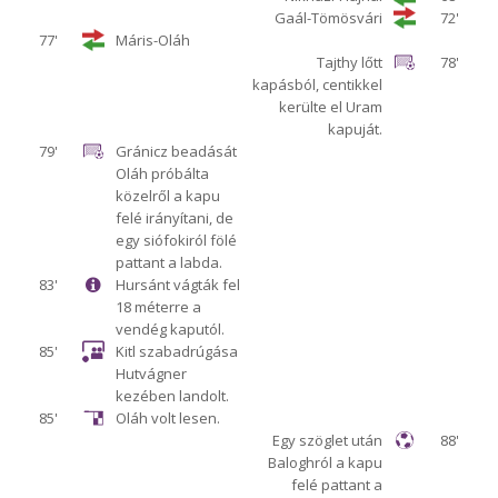
Gaál-Tömösvári
72'
77'
Máris-Oláh
Tajthy lőtt
78'
kapásból, centikkel
kerülte el Uram
kapuját.
79'
Gránicz beadását
Oláh próbálta
közelről a kapu
felé irányítani, de
egy siófokiról fölé
pattant a labda.
83'
Hursánt vágták fel
18 méterre a
vendég kaputól.
85'
Kitl szabadrúgása
Hutvágner
kezében landolt.
85'
Oláh volt lesen.
Egy szöglet után
88'
Baloghról a kapu
felé pattant a