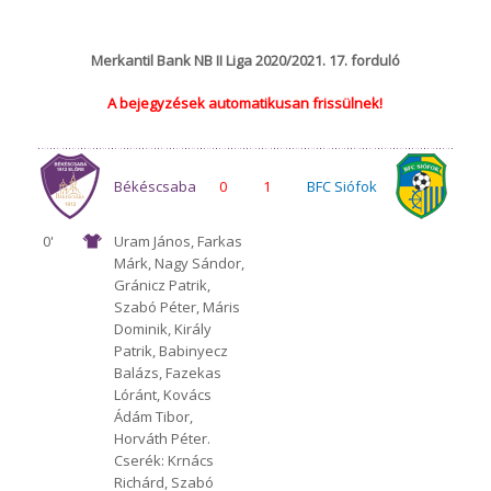
Merkantil Bank NB II Liga 2020/2021. 17. forduló
A bejegyzések automatikusan frissülnek!
Békéscsaba
0
1
BFC Siófok
0'
Uram János, Farkas
Márk, Nagy Sándor,
1912 Előre
Gránicz Patrik,
Szabó Péter, Máris
Dominik, Király
Patrik, Babinyecz
Balázs, Fazekas
Lóránt, Kovács
Ádám Tibor,
Horváth Péter.
Cserék: Krnács
Richárd, Szabó