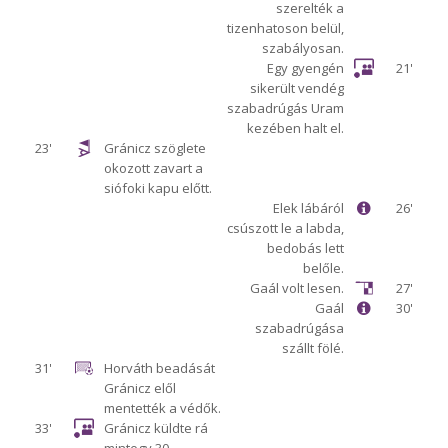
szerelték a
tizenhatoson belül,
szabályosan.
Egy gyengén
21'
sikerült vendég
szabadrúgás Uram
kezében halt el.
23'
Gránicz szöglete
okozott zavart a
siófoki kapu előtt.
Elek lábáról
26'
csúszott le a labda,
bedobás lett
belőle.
Gaál volt lesen.
27'
Gaál
30'
szabadrúgása
szállt fölé.
31'
Horváth beadását
Gránicz elől
mentették a védők.
33'
Gránicz küldte rá