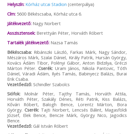
Helyszín:
Kórház utcai Stadion
(centerpálya)
Cím:
5600 Békéscsaba, Kórház utca 6.
Játékvezető:
Nagy Norbert
Asszisztensek:
Berettyán Péter, Horváth Róbert
Tartalék játékvezető:
Nazsa Tamás
Békéscsaba:
Ribánszki László, Farkas Márk, Nagy Sándor,
Mészáros Márk, Szalai Dániel, Király Patrik, Hursán György,
Kovács Ádám Tibor, Polényi Gábor, Anton Bidzilya, Gréczi
Márton Péter.
Cserék:
Uram János, Nikola Pantovic, Tóth
Dániel, Váradi Ádám, Ilyés Tamás, Babinyecz Balázs, Burai
Erik Csaba.
Vezetőedző:
Schindler Szabolcs
Siófok:
Molnár Péter, Tajthy Tamás, Horváth Attila,
Horváth Péter, Szakály Dénes, Réti Patrik, Kiss Balázs,
Kővári Róbert, Balogh Bence, Lorentz Márton, Bora
György.
Cserék:
Tajti Norbert, Lencsés Bálint, Magasföldi
József, Elek Bence, Bencze Márk, György Nico, Jagodics
Bence.
Vezetőedző:
Gál István Róbert