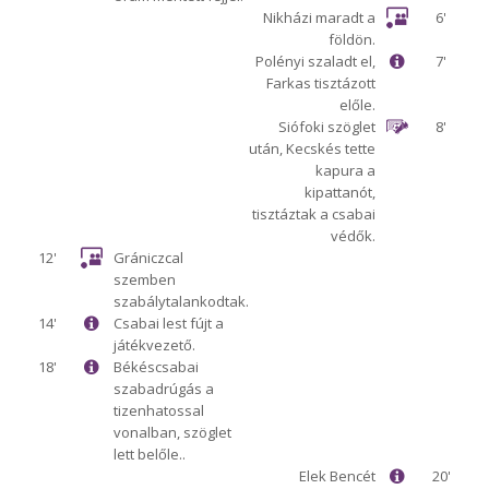
Nikházi maradt a
6'
földön.
Polényi szaladt el,
7'
Farkas tisztázott
előle.
Siófoki szöglet
8'
után, Kecskés tette
kapura a
kipattanót,
tisztáztak a csabai
védők.
12'
Grániczcal
szemben
szabálytalankodtak.
14'
Csabai lest fújt a
játékvezető.
18'
Békéscsabai
szabadrúgás a
tizenhatossal
vonalban, szöglet
lett belőle..
Elek Bencét
20'