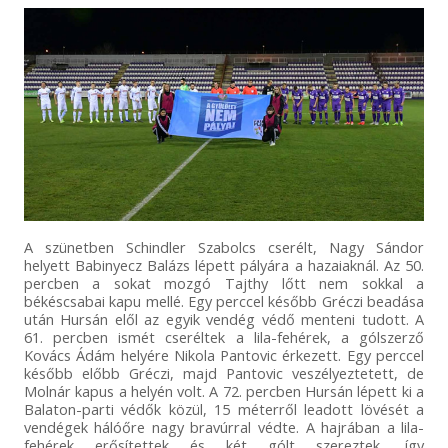
A szünetben Schindler Szabolcs cserélt, Nagy Sándor
helyett Babinyecz Balázs lépett pályára a hazaiaknál. Az 50.
percben a sokat mozgó Tajthy lőtt nem sokkal a
békéscsabai kapu mellé. Egy perccel később Gréczi beadása
után Hursán elől az egyik vendég védő menteni tudott. A
61. percben ismét cseréltek a lila-fehérek, a gólszerző
Kovács Ádám helyére Nikola Pantovic érkezett. Egy perccel
később előbb Gréczi, majd Pantovic veszélyeztetett, de
Molnár kapus a helyén volt. A 72. percben Hursán lépett ki a
Balaton-parti védők közül, 15 méterről leadott lövését a
vendégek hálóőre nagy bravúrral védte. A hajrában a lila-
fehérek erősítettek és két gólt szereztek, így