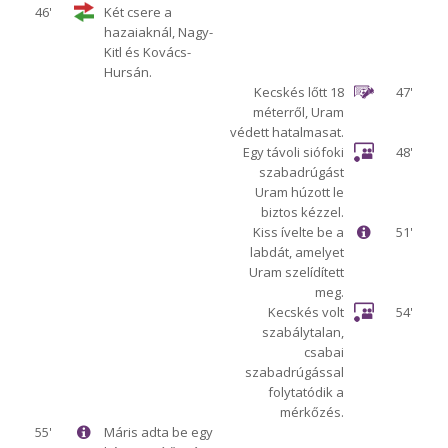
46'
Két csere a
hazaiaknál, Nagy-
Kitl és Kovács-
Hursán.
Kecskés lőtt 18
47'
méterről, Uram
védett hatalmasat.
Egy távoli siófoki
48'
szabadrúgást
Uram húzott le
biztos kézzel.
Kiss ívelte be a
51'
labdát, amelyet
Uram szelídített
meg.
Kecskés volt
54'
szabálytalan,
csabai
szabadrúgással
folytatódik a
mérkőzés.
55'
Máris adta be egy