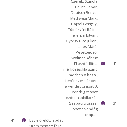
Cserék: Szmola
Bálint Gábor,
Deutsch Bence,
Medgyesi Márk,
Hajnal Gergely,
Tömösvári Bálint,
Ferenczi István,
György Nico Julian,
Lapos Máté.
Vezetőedző:
Waltner Róbert
Elkezdődött a
1'
mérkőzés, lila színű
mezben a hazai,
fehér szerelésben
a vendég csapat. A
vendég csapat
kezdte a találkozót.
Szabadrúgással
3'
jöhet a vendég
csapat.
4'
Egy előrelőtt labdát
Uram mentett fejjel.