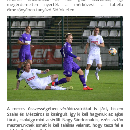
megérdemelten nyerték a mérkőzést a tabella
élmezőnyében tanyázó Siófok ellen.
A meccs összességében véráldozatokkal is járt, hiszen
Szalai és Mészáros is kisárgult, így ki kell hagyniuk az ajkai
túrát, csakúgy mint a sérült Nagy Sándornak is, ezért aztán
mesterünknek ismét ki kell találnia valamit, hogy teszi fel a