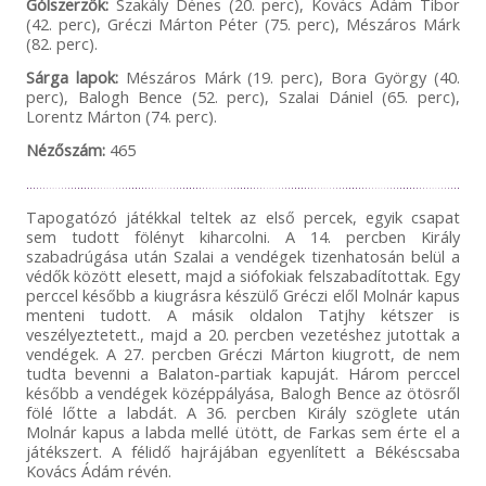
Gólszerzők:
Szakály Dénes (20. perc), Kovács Ádám Tibor
(42. perc), Gréczi Márton Péter (75. perc), Mészáros Márk
(82. perc).
Sárga lapok:
Mészáros Márk (19. perc), Bora György (40.
perc), Balogh Bence (52. perc), Szalai Dániel (65. perc),
Lorentz Márton (74. perc).
Nézőszám:
465
Tapogatózó játékkal teltek az első percek, egyik csapat
sem tudott fölényt kiharcolni. A 14. percben Király
szabadrúgása után Szalai a vendégek tizenhatosán belül a
védők között elesett, majd a siófokiak felszabadítottak. Egy
perccel később a kiugrásra készülő Gréczi elől Molnár kapus
menteni tudott. A másik oldalon Tatjhy kétszer is
veszélyeztetett., majd a 20. percben vezetéshez jutottak a
vendégek. A 27. percben Gréczi Márton kiugrott, de nem
tudta bevenni a Balaton-partiak kapuját. Három perccel
később a vendégek középpályása, Balogh Bence az ötösről
fölé lőtte a labdát. A 36. percben Király szöglete után
Molnár kapus a labda mellé ütött, de Farkas sem érte el a
játékszert. A félidő hajrájában egyenlített a Békéscsaba
Kovács Ádám révén.