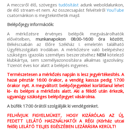
A meccsről élő, szöveges
tudósítást
adunk weboldalunkon,
de élő stream-et nem. Az összecsapást felvételről
YouTube
csatornánkon is megtekinthetik majd.
Belépőjegy információk:
A mérkőzésre érvényes belépők megvásárolhatók
elővételben,
munkanapokon
08:00-16:00 óra között
,
Békéscsabán az Előre Székház I. emeletén található
Ügyfélszolgálati Irodában. A mérkőzésre való belépéshez
szükséges igazolás személyes beszerzéséhez
NEM
kötelező
klubkártya, sem személyazonosításra alkalmas igazolvány.
Tizenöt éves kor alatt a belépés ingyenes.
Természetesen a mérkőzés napján is lesz jegyértékesítés. A
hazai pénztár 16:00 órakor, a vendég kassza pedig 17:00
órakor nyit. A megváltott belépőjegyekkel korlátlanul lehet
ki- és belépni a mérkőzés alatt. Aki a félidő után érkezik,
ugyanúgy szükséges belépőjegyet vásárolnia.
A büfék 17:00 órától szolgálják ki vendégeinket.
FELHÍVJUK FIGYELMÜKET, HOGY KIZÁRÓLAG AZ ÚJ,
FEDETT LELÁTÓ HASZNÁLHATÓ! A RÉGI (Kórház utcai
felőli) LELÁTÓ TELJES EGÉSZÉBEN LEZÁRÁSRA KERÜLT!