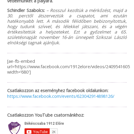
védelmünket a pályára.
Schindler Szabolcs:
– Rosszul kezdtük a mérkőzést, majd a
30. perctől átszerveztük a csapatot, ami ezután
hatékonyabb lett. A második félidőben bebizonyítottuk,
hogy tudunk szívvel, és lélekkel játszani, és a végén
értékesítettük a helyzeteket. Ezt a győzelmet a 65.
születésnapját november 16-án ünnepelt Szikszai László
elnökségi tagnak ajánljuk.
[ae-fb-embed
url=’https://www.facebook.com/1912elore/videos/240954160597
width=’680′]
Csatlakozzon az eseményhez facebook oldalunkon:
https://www.facebook.com/events/623042914898126/
Csatlakozzon YouTube csatornánkhoz: