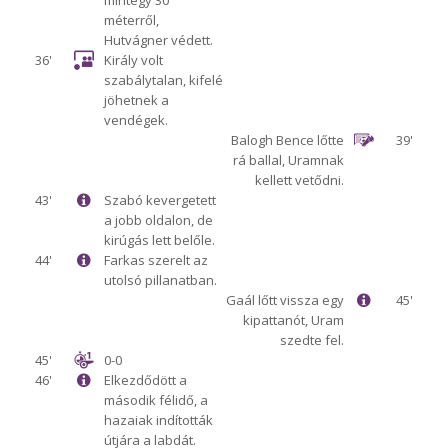
mintegy 30
méterről,
Hutvágner védett.
36'
Király volt
szabálytalan, kifelé
jöhetnek a
vendégek.
Balogh Bence lőtte
39'
rá ballal, Uramnak
kellett vetődni.
43'
Szabó kevergetett
a jobb oldalon, de
kirúgás lett belőle.
44'
Farkas szerelt az
utolsó pillanatban.
Gaál lőtt vissza egy
45'
kipattanót, Uram
szedte fel.
45'
0-0
46'
Elkezdődött a
második félidő, a
hazaiak indították
útjára a labdát.