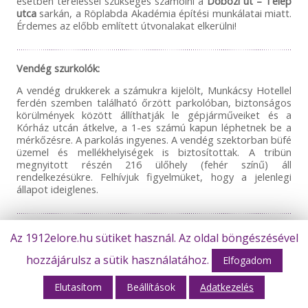
esetben tereléssel szükséges számolni a
Dobozi út – Telep
utca
sarkán, a Röplabda Akadémia építési munkálatai miatt.
Érdemes az előbb említett útvonalakat elkerülni!
Vendég szurkolók:
A vendég drukkerek a számukra kijelölt, Munkácsy Hotellel
ferdén szemben található őrzött parkolóban, biztonságos
körülmények között állíthatják le gépjárműveiket és a
Kórház utcán átkelve, a 1-es számú kapun léphetnek be a
mérkőzésre. A parkolás ingyenes. A vendég szektorban büfé
üzemel és mellékhelyiségek is biztosítottak. A tribün
megnyitott részén 216 ülőhely (fehér színű) áll
rendelkezésükre. Felhívjuk figyelmüket, hogy a jelenlegi
állapot ideiglenes.
Térkép:
Az 1912elore.hu sütiket használ. Az oldal böngészésével
hozzájárulsz a sütik használatához.
Elfogadom
Elutasítom
Beállítások
Adatkezelés