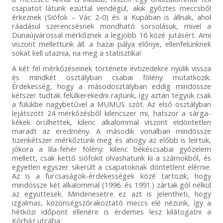
csapatot látunk ezúttal vendégül, akik győztes meccsből
érkeznek (Siófok – Vác 2-0) és a Kupában is állnak, ahol
ráadásul szerencsésnek mondható sorsolásuk, mivel a
Dunaújvárossal mérkőznek a legjobb 16 közé jutásért. Ami
viszont mellettünk áll: a hazai pálya előnye, ellenfelünknek
sokat kell utaznia, na meg a statisztika!
A két fél mérkőzéseinek története évtizedekre nyúlik vissza
és mindkét osztályban csabai fölény mutatkozik.
Érdekesség, hogy a másodosztályban eddig mindössze
kétszer tudtak felülkerekedni rajtunk, így aztán tegyük csak
a fülükbe nagybetűvel a MUMUS szót. Az első osztályban
lejátszott 24 mérkőzésből kilencszer mi, hatszor a sárga-
kékek örülhettek, kilenc alkalommal viszont eldöntetlen
maradt az eredmény. A második vonalban mindössze
tizenkétszer mérkőztünk meg és ahogy az előbb is leírtuk,
jókora a lila-fehér fölény: kilenc békéscsabai győzelem
mellett, csak kettő siófokit olvashatunk ki a számokból, és
egyetlen egyszer sikerült a csapatoknak döntetlent elérnie.
Az is a furcsaságok-érdekességek közé tartozik, hogy
mindössze két alkalommal (1996. és 1991.) zártak gól nélkül
az együttesek. Mindenesetre ez azt is jelentheti, hogy
izgalmas, közönségszórakoztató meccs elé nézünk, így a
hétközi időpont ellenére is érdemes lesz kilátogatni a
Kórház utcába.