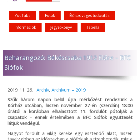
YouTube
Fotók
Élő szöveges tudósítás
Információk
Jegyzőkönyv
Tabella
Beharangozó: Békéscsaba 1912 Előre – BFC
Siófok
2019. 11. 26.
Archív
,
Archívum – 2019.
Szűk három napon belül újra mérkőzést rendezünk a
Kórház utcában, hiszen november 27-én (szerdán) 18:00
órától a korábban elhalasztott 11. fordulót pótolják a
csapatok – ennek értelmében a BFC Siófok együttesét
látjuk vendégül.
Nagyot fordult a világ kereke egy esztendő alatt, hiszen
tavaly ebben az időszakban a siófokiak a tizenhetedik, míg a