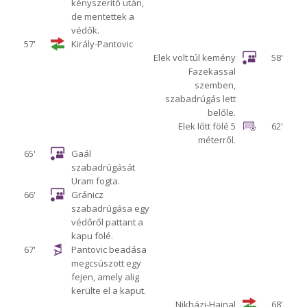
kényszerítő után,
de mentettek a
védők.
57'
Király-Pantovic
Elek volt túl kemény
58'
Fazekassal
szemben,
szabadrúgás lett
belőle.
Elek lőtt fölé 5
62'
méterről.
65'
Gaál
szabadrúgását
Uram fogta.
66'
Gránicz
szabadrúgása egy
védőről pattant a
kapu fölé.
67'
Pantovic beadása
megcsúszott egy
fejen, amely alig
kerülte el a kaput.
Nikházi-Hajnal
68'