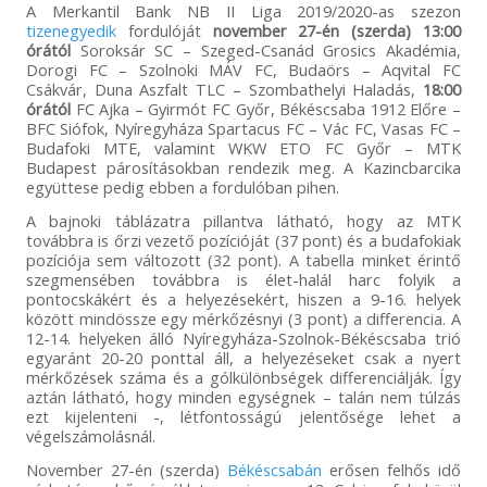
A Merkantil Bank NB II Liga 2019/2020-as szezon
tizenegyedik
fordulóját
november 27-én (szerda) 13:00
órától
Soroksár SC – Szeged-Csanád Grosics Akadémia,
Dorogi FC – Szolnoki MÁV FC, Budaörs – Aqvital FC
Csákvár, Duna Aszfalt TLC – Szombathelyi Haladás,
18:00
órától
FC Ajka – Gyirmót FC Győr, Békéscsaba 1912 Előre –
BFC Siófok, Nyíregyháza Spartacus FC – Vác FC, Vasas FC –
Budafoki MTE, valamint WKW ETO FC Győr – MTK
Budapest párosításokban rendezik meg. A Kazincbarcika
együttese pedig ebben a fordulóban pihen.
A bajnoki táblázatra pillantva látható, hogy az MTK
továbbra is őrzi vezető pozícióját (37 pont) és a budafokiak
pozíciója sem változott (32 pont). A tabella minket érintő
szegmensében továbbra is élet-halál harc folyik a
pontocskákért és a helyezésekért, hiszen a 9-16. helyek
között mindössze egy mérkőzésnyi (3 pont) a differencia. A
12-14. helyeken álló Nyíregyháza-Szolnok-Békéscsaba trió
egyaránt 20-20 ponttal áll, a helyezéseket csak a nyert
mérkőzések száma és a gólkülönbségek differenciálják. Így
aztán látható, hogy minden egységnek – talán nem túlzás
ezt kijelenteni -, létfontosságú jelentősége lehet a
végelszámolásnál.
November 27-én (szerda)
Békéscsabán
erősen felhős idő