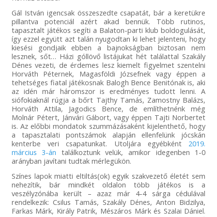
Gál István igencsak összeszedte csapatát, bár a keretükre
pillantva potenciál azért akad bennük. Több rutinos,
tapasztalt játékos segíti a Balaton-parti klub boldogulását,
így ezzel együtt azt talán nyugodtan ki lehet jelenteni, hogy
kiesési gondjaik ebben a bajnokságban biztosan nem
lesznek, sőt… Házi góllövő listájukat hét találattal Szakály
Dénes vezeti, de érdemes lesz kiemelt figyelmet szentelni
Horváth Péternek, Magasföldi Józsefnek vagy éppen a
tehetséges fiatal játékosnak Balogh Bence Benitónak is, aki
az idén már háromszor is eredményes tudott lenni. A
siófokiaknál rúgja a bőrt Tajthy Tamás, Zamostny Balázs,
Horváth Attila, Jagodics Bence, de említhetnénk még
Molnár Pétert, Jánvári Gábort, vagy éppen Tajti Norbertet
is. Az előbbi mondatok szummázásaként kijelenthető, hogy
a tapasztalati pontszámok alapján ellenfelünk jócskán
kenterbe veri csapatunkat. Utoljára egyébként
2019.
március 3-án
találkoztunk velük, amikor idegenben 1-0
arányban javítani tudtak mérlegükön.
Színes lapok miatti eltiltás(ok) egyik szakvezető életét sem
nehezítik, bár mindkét oldalon több játékos is a
veszélyzónába került – azaz már 4-4 sárga cédulával
rendelkezik: Csilus Tamás, Szakály Dénes, Anton Bidzilya,
Farkas Márk, Király Patrik, Mészáros Márk és Szalai Dániel.