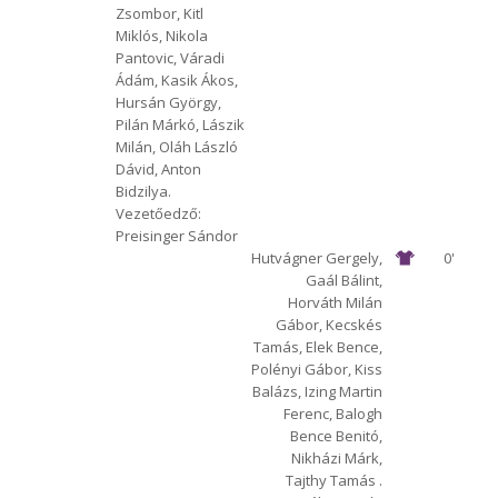
Zsombor, Kitl
Miklós, Nikola
Pantovic, Váradi
Ádám, Kasik Ákos,
Hursán György,
Pilán Márkó, Lászik
Milán, Oláh László
Dávid, Anton
Bidzilya.
Vezetőedző:
Preisinger Sándor
Hutvágner Gergely,
0'
Gaál Bálint,
Horváth Milán
Gábor, Kecskés
Tamás, Elek Bence,
Polényi Gábor, Kiss
Balázs, Izing Martin
Ferenc, Balogh
Bence Benitó,
Nikházi Márk,
Tajthy Tamás .