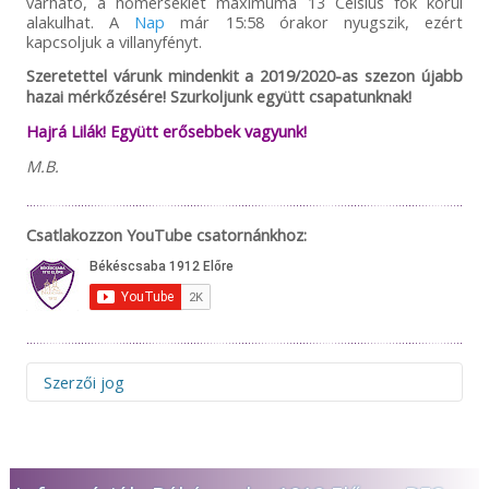
várható, a hőmérséklet maximuma 13 Celsius fok körül
alakulhat. A
Nap
már 15:58 órakor nyugszik, ezért
kapcsoljuk a villanyfényt.
Szeretettel várunk mindenkit a 2019/2020-as szezon újabb
hazai mérkőzésére! Szurkoljunk együtt csapatunknak!
Hajrá Lilák! Együtt erősebbek vagyunk!
M.B.
Csatlakozzon YouTube csatornánkhoz:
Szerzői jog
Figyelem! Felhívjuk figyelmüket, hogy az 1912elore.hu web-
és a facebook.com/1912elore oldalon megjelenő hírek,
interjúk, ötletek, megoldások és fotók a Békéscsaba 1912