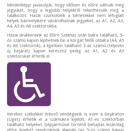
Mindenképp javasoljuk, hogy időben és előre váltsák meg
jegyüket, hogy a legjobb helyekről tekinthessék meg a
találkozót. Hazai szurkolóink a bérletekkel nem lefoglalt
helyek bármelyikére vásárolhatnak jegyeket, az A1, A2, A3,
A4, A5 és A6 szektorokba.
Hazai drukkereink az Előre Székház után balra található, 5-
ös számú kapun léphetnek be a körgát felőli oldalra (A4, A5
és A6 szektorok), a ligetben található 3-as számú (teljesen
új bejárat) kapun keresztül pedig az A1, A2 és A3
szektorokat érhetik el.
Kerekes székekkel érkező vendégeink is ezen a bejáraton
(Liget) érhetik el a számukra kijelölt, A1-es szektorban
található helyeket. Gépjárművel történő behajtás kizárólag
előre leadott rendszámok alapján (az 5-ös számú kapun