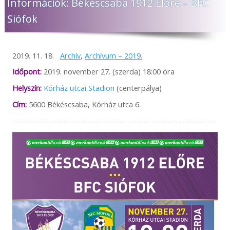
Információk: Békéscsaba 1912 Előre – BFC
Előre Futball Zrt. tulajdonát képezik. Tilos a tulajdonos
előzetes engedélye nélkül a tartalom egészét vagy egyes
Siófok
részeit bármely formában átruházni, terjeszteni,
reprodukálni vagy a saját személyes használatot
meghaladó mértékben tárolni esetleg kinyomtatni. A
híranyagok bármilyen célú szolgáltatásként való
2019. 11. 18.
Archív
,
Archívum – 2019.
felhasználása hangsúlyozottan csak a tulajdonos előzetes
írásbeli engedélyével és csakis a forrás pontos
Időpont:
2019. november 27. (szerda) 18:00 óra
megjelölésével történhet. Az itt fellelhető tartalmak ettől
eltérő kezelése szerzői jogi vita tárgyát képezheti.
Helyszín:
Kórház utcai Stadion
(centerpálya)
Cím:
5600 Békéscsaba, Kórház utca 6.