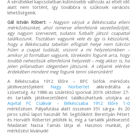
A sérültekkel kapcsolatban különösebb változás az eltelt idő
alatt nem történt, így továbbra is szűkösek variációs
lehetőségeink.
Gál István Róbert:
– Nagyon várjuk a Békéscsaba elleni
mérkőzésünket, ahol ismerve ellenfelünk vezetőedzőjét,
egy nagyon szervezett, tudatos futballt játszó csapattal
találkozunk. Tisztában vagyunk vele és így is készülünk,
hogy a Békéscsaba tabellán elfoglalt helye nem tükrözi
hűen a csapat tudását, viszont a mi helyzetünkben –
amikor jó formában vagyunk, törekedni fogunk arra, hogy
tovább nehezítsük ellenfelünk helyzetét – még akkor is, ha
jelen pillanatban idegenben játszunk. A céljaink elérése
érdekében mindent meg fogunk tenni sikerünkért!
A Békéscsaba 1912 Előre – BFC Siófok mérkőzés
játékvezetőjeként
Nagy Norbertet
akkreditálta a
szövetség. Az 1988-as születésű sporival 2019. október 27-
én tartalék játékvezetőként találkozhattunk utoljára az
Aqvital FC Csákvár – Békéscsaba 1912 Előre 1-0
mérkőzésen. Pályafutása alatt összesen 351 sárga- és 20
piros színű lapot használt fel. Segítőiként Berettyán Pétert
és Horváth Róbertet jelölték ki, míg a tartalék játékvezető
feladatait Nazsa Tamás látja el. Hasznos munkát, jó
mérkőzést kívánunk!