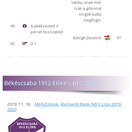
labda, Uram már
csak a gólvonal
mögött tudta
megfogni.
90'
A játékvezető 3
percet hosszabbít.
Balogh-Deutsch
91'
93'
0-1
Békéscsaba 1912 Előre – BFC Siófok
2019. 11. 18.
Mérkőzések
,
Merkantil Bank NB II Liga 2019-
2020