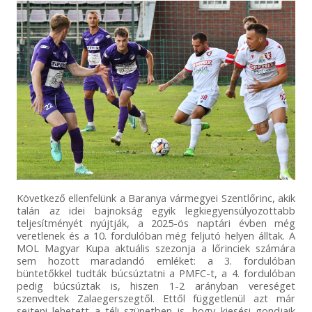
Következő ellenfelünk a Baranya vármegyei Szentlőrinc, akik
talán az idei bajnokság egyik legkiegyensúlyozottabb
teljesítményét nyújtják, a 2025-ös naptári évben még
veretlenek és a 10. fordulóban még feljutó helyen álltak. A
MOL Magyar Kupa aktuális szezonja a lőrinciek számára
sem hozott maradandó emléket: a 3. fordulóban
büntetőkkel tudták búcsúztatni a PMFC-t, a 4. fordulóban
pedig búcsúztak is, hiszen 1-2 arányban vereséget
szenvedtek Zalaegerszegtől. Ettől függetlenül azt már
sejteni lehetett a téli szünetben is, hogy kiesési gondjaik