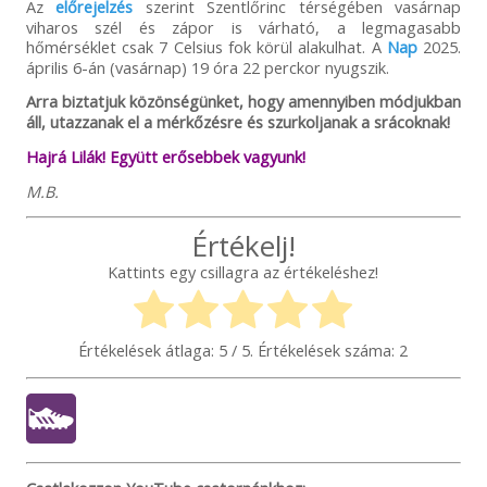
Az
előrejelzés
szerint Szentlőrinc térségében vasárnap
viharos szél és zápor is várható, a legmagasabb
hőmérséklet csak 7 Celsius fok körül alakulhat. A
Nap
2025.
április 6-án (vasárnap) 19 óra 22 perckor nyugszik.
Arra biztatjuk közönségünket, hogy amennyiben módjukban
áll, utazzanak el a mérkőzésre és szurkoljanak a srácoknak!
Hajrá Lilák! Együtt erősebbek vagyunk!
M.B.
Értékelj!
Kattints egy csillagra az értékeléshez!
Értékelések átlaga:
5
/ 5. Értékelések száma:
2