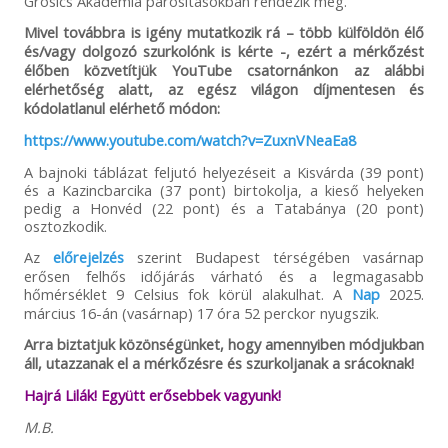
Grosics Akadémia párosításokban rendezik meg.
Mivel továbbra is igény mutatkozik rá – több külföldön élő
és/vagy dolgozó szurkolónk is kérte -, ezért a mérkőzést
élőben közvetítjük YouTube csatornánkon az alábbi
elérhetőség alatt, az egész világon díjmentesen és
kódolatlanul elérhető módon:
https://www.youtube.com/watch?v=ZuxnVNeaEa8
A bajnoki táblázat feljutó helyezéseit a Kisvárda (39 pont)
és a Kazincbarcika (37 pont) birtokolja, a kieső helyeken
pedig a Honvéd (22 pont) és a Tatabánya (20 pont)
osztozkodik.
Az
előrejelzés
szerint Budapest térségében vasárnap
erősen felhős időjárás várható és a legmagasabb
hőmérséklet 9 Celsius fok körül alakulhat. A
Nap
2025.
március 16-án (vasárnap) 17 óra 52 perckor nyugszik.
Arra biztatjuk közönségünket, hogy amennyiben módjukban
áll, utazzanak el a mérkőzésre és szurkoljanak a srácoknak!
Hajrá Lilák! Együtt erősebbek vagyunk!
M.B.