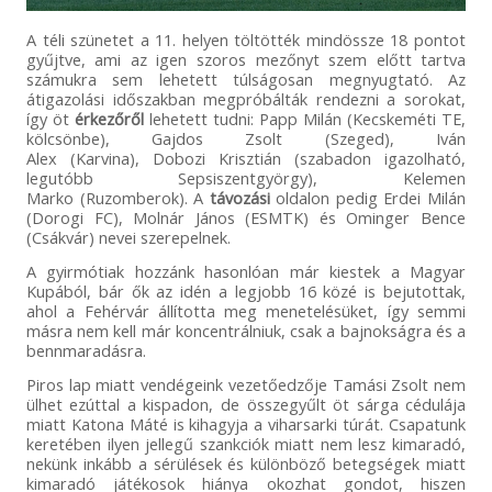
A téli szünetet a 11. helyen töltötték mindössze 18 pontot
gyűjtve, ami az igen szoros mezőnyt szem előtt tartva
számukra sem lehetett túlságosan megnyugtató. Az
átigazolási időszakban megpróbálták rendezni a sorokat,
így öt
érkezőről
lehetett tudni: Papp Milán (Kecskeméti TE,
kölcsönbe), Gajdos Zsolt (Szeged), Iván
Alex (Karvina), Dobozi Krisztián (szabadon igazolható,
legutóbb Sepsiszentgyörgy), Kelemen
Marko (Ruzomberok). A
távozási
oldalon pedig Erdei Milán
(Dorogi FC), Molnár János (ESMTK) és Ominger Bence
(Csákvár) nevei szerepelnek.
A gyirmótiak hozzánk hasonlóan már kiestek a Magyar
Kupából, bár ők az idén a legjobb 16 közé is bejutottak,
ahol a Fehérvár állította meg menetelésüket, így semmi
másra nem kell már koncentrálniuk, csak a bajnokságra és a
bennmaradásra.
Piros lap miatt vendégeink vezetőedzője Tamási Zsolt nem
ülhet ezúttal a kispadon, de összegyűlt öt sárga cédulája
miatt Katona Máté is kihagyja a viharsarki túrát. Csapatunk
keretében ilyen jellegű szankciók miatt nem lesz kimaradó,
nekünk inkább a sérülések és különböző betegségek miatt
kimaradó játékosok hiánya okozhat gondot, hiszen