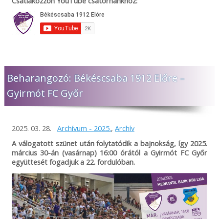
Csatlakozzon YouTube csatornánkhoz:
Beharangozó: Békéscsaba 1912 Előre –
Gyirmót FC Győr
2025. 03. 28.
Archívum - 2025.
,
Archív
A válogatott szünet után folytatódik a bajnokság, így 2025.
március 30-án (vasárnap) 16:00 órától a Gyirmót FC Győr
együttesét fogadjuk a 22. fordulóban.