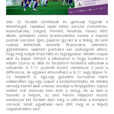
Már 23. forduló következik és igencsak fogynak a
lehetőségek, ráadásul olyan nehéz sorozat (Szentlőrinc,
Kazincbarcika, Szeged, Honvéd, Kisvárda, Vasas) előtt
állunk, amelyben szinte bravúrszámba menne a bajnoki
pontok szerzése. Igen, papíron így néz ki a dolog, de nem
szabad kishitűnek lennünk! Bravúrokra, sikerekre,
győzelmekre, valamint pontokra van szükségünk ahhoz,
hogy meg tudjuk őrizni NB2-es tagságunkat. Minden csapat
akar és kapar, látható a táblázaton is, hogy továbbra is
milyen szoros az állás és fordulóról fordulóra változnak a
szituációk. A 7-11. pozíciók között mindössze 3 pont a
differencia, de ugyanez elmondható a 8-12. vagy éppen 9-
14. helyekről is. Egy-egy győzelmi sorozattal máris
odakerülhet egy-egy csapat a középmezőnybe, de néhány
vereség esetén akár a kiesés veszélye is fenyegethet. Sajnos
minket már biztosan nem érint a dolog, de az élen is
hasonló a helyzet, az első három helyezett között
mindössze két forduló alatt meg is változhat a komplett
sorrend, tehát egyáltalán nem dőlt még el a feljutó
csapatok kiléte sem.