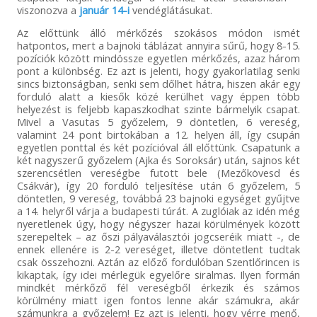
viszonozva a
január 14-i
vendéglátásukat.
Az előttünk álló mérkőzés szokásos módon ismét
hatpontos, mert a bajnoki táblázat annyira sűrű, hogy 8-15.
pozíciók között mindössze egyetlen mérkőzés, azaz három
pont a különbség. Ez azt is jelenti, hogy gyakorlatilag senki
sincs biztonságban, senki sem dőlhet hátra, hiszen akár egy
forduló alatt a kiesők közé kerülhet vagy éppen több
helyezést is feljebb kapaszkodhat szinte bármelyik csapat.
Mivel a Vasutas 5 győzelem, 9 döntetlen, 6 vereség,
valamint 24 pont birtokában a 12. helyen áll, így csupán
egyetlen ponttal és két pozícióval áll előttünk. Csapatunk a
két nagyszerű győzelem (Ajka és Soroksár) után, sajnos két
szerencsétlen vereségbe futott bele (Mezőkövesd és
Csákvár), így 20 forduló teljesítése után 6 győzelem, 5
döntetlen, 9 vereség, továbbá 23 bajnoki egységet gyűjtve
a 14. helyről várja a budapesti túrát. A zuglóiak az idén még
nyeretlenek úgy, hogy négyszer hazai körülmények között
szerepeltek – az őszi pályaválasztói jogcseréik miatt -, de
ennek ellenére is 2-2 vereséget, illetve döntetlent tudtak
csak összehozni. Aztán az előző fordulóban Szentlőrincen is
kikaptak, így idei mérlegük egyelőre siralmas. Ilyen formán
mindkét mérkőző fél vereségből érkezik és számos
körülmény miatt igen fontos lenne akár számukra, akár
számunkra a győzelem! Ez azt is jelenti, hogy vérre menő,