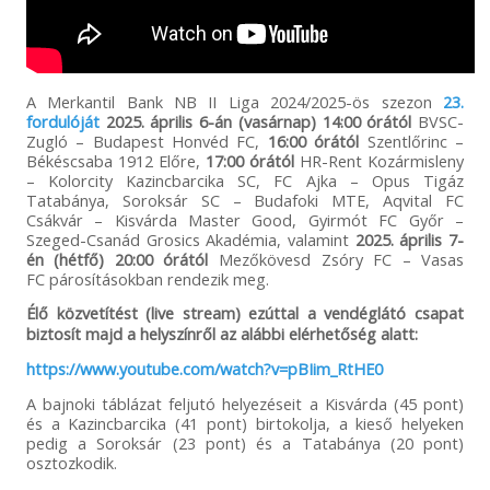
A Merkantil Bank NB II Liga 2024/2025-ös szezon
23.
fordulóját
2025. április 6-án (vasárnap) 14:00 órától
BVSC-
Zugló – Budapest Honvéd FC,
16:00 órától
Szentlőrinc –
Békéscsaba 1912 Előre,
17:00 órától
HR-Rent Kozármisleny
– Kolorcity Kazincbarcika SC, FC Ajka – Opus Tigáz
Tatabánya, Soroksár SC – Budafoki MTE, Aqvital FC
Csákvár – Kisvárda Master Good, Gyirmót FC Győr –
Szeged-Csanád Grosics Akadémia, valamint
2025. április 7-
én (hétfő) 20:00 órától
Mezőkövesd Zsóry FC – Vasas
FC párosításokban rendezik meg.
Élő közvetítést (live stream) ezúttal a vendéglátó csapat
biztosít majd a helyszínről az alábbi elérhetőség alatt:
https://www.youtube.com/watch?v=pBIim_RtHE0
A bajnoki táblázat feljutó helyezéseit a Kisvárda (45 pont)
és a Kazincbarcika (41 pont) birtokolja, a kieső helyeken
pedig a Soroksár (23 pont) és a Tatabánya (20 pont)
osztozkodik.