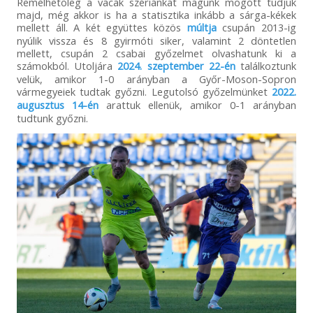
Remélhetőleg a vacak szériánkat magunk mögött tudjuk
majd, még akkor is ha a statisztika inkább a sárga-kékek
mellett áll. A két együttes közös
múltja
csupán 2013-ig
nyúlik vissza és 8 gyirmóti siker, valamint 2 döntetlen
mellett, csupán 2 csabai győzelmet olvashatunk ki a
számokból. Utoljára
2024. szeptember 22-én
találkoztunk
velük, amikor 1-0 arányban a Győr-Moson-Sopron
vármegyeiek tudtak győzni. Legutolsó győzelmünket
2022.
augusztus 14-én
arattuk ellenük, amikor 0-1 arányban
tudtunk győzni.