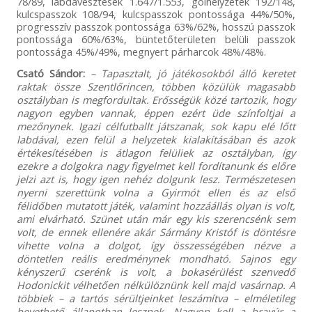
78/89, labdavesztések 1.647/1.553, gólhelyzetek 192/148,
kulcspasszok 108/94, kulcspasszok pontossága 44%/50%,
progresszív passzok pontossága 63%/62%, hosszú passzok
pontossága 60%/63%, büntetőterületen belüli passzok
pontossága 45%/49%, megnyert párharcok 48%/48%.
Csató Sándor:
– Tapasztalt, jó játékosokból álló keretet
raktak össze Szentlőrincen, többen közülük magasabb
osztályban is megfordultak. Erősségük közé tartozik, hogy
nagyon egyben vannak, éppen ezért üde színfoltjai a
mezőnynek. Igazi célfutballt játszanak, sok kapu elé lőtt
labdával, ezen felül a helyzetek kialakításában és azok
értékesítésében is átlagon felüliek az osztályban, így
ezekre a dolgokra nagy figyelmet kell fordítanunk és előre
jelzi azt is, hogy igen nehéz dolgunk lesz. Természetesen
nyerni szerettünk volna a Gyirmót ellen és az első
félidőben mutatott játék, valamint hozzáállás olyan is volt,
ami elvárható. Szünet után már egy kis szerencsénk sem
volt, de ennek ellenére akár Sármány Kristóf is döntésre
vihette volna a dolgot, így összességében nézve a
döntetlen reális eredménynek mondható. Sajnos egy
kényszerű cserénk is volt, a bokasérülést szenvedő
Hodonickit vélhetően nélkülöznünk kell majd vasárnap. A
többiek – a tartós sérültjeinket leszámítva – elméletileg
bevethető állapotban lesznek. Nagyon kell a bravúr a