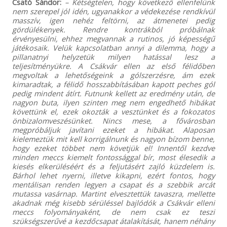
Csató Sándor:
– Kétségtelen, hogy következő ellenfelünk
nem szerepel jól idén, ugyanakkor a védekezése rendkívül
masszív, igen nehéz feltörni, az átmenetei pedig
gördülékenyek. Rendre kontrákból próbálnak
érvényesülni, ehhez megvannak a rutinos, jó képességű
játékosaik. Velük kapcsolatban annyi a dilemma, hogy a
pillanatnyi helyzetük milyen hatással lesz a
teljesítményükre. A Csákvár ellen az első félidőben
megvoltak a lehetőségeink a gólszerzésre, ám ezek
kimaradtak, a félidő hosszabbításában kapott peches gól
pedig mindent átírt. Futnunk kellett az eredmény után, de
nagyon buta, ilyen szinten meg nem engedhető hibákat
követtünk el, ezek okozták a vesztünket és a fokozatos
önbizalomveszésünket. Nincs mese, a fővárosban
megpróbáljuk javítani ezeket a hibákat. Alaposan
kielemeztük mit kell korrigálnunk és nagyon bízom benne,
hogy ezeket többet nem követjük el! Innentől kezdve
minden meccs kiemelt fontossággal bír, most élesedik a
kiesés elkerüléséért és a feljutásért zajló küzdelem is.
Bárhol lehet nyerni, illetve kikapni, ezért fontos, hogy
mentálisan renden legyen a csapat és a szebbik arcát
mutassa vasárnap. Martint elvesztettük tavaszra, mellette
akadnak még kisebb sérüléssel bajlódók a Csákvár elleni
meccs folyományaként, de nem csak ez teszi
szükségszerűvé a kezdőcsapat átalakítását, hanem néhány