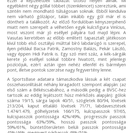
ezzel a képzeletbeli táblázat utolsó helyén állnak. Mi
egyébként négy góllal többet (tizenkilencet) szereztünk, ami
szintén nem mondható túlságosan soknak. Ebből kiindulva
nem várható gólzápor, talán inkább egy gól már el is
döntheti a találkozót. Az előző fordulóban kényszerpihenő
miatt nem szerepelt a vélhetően egyik kulcsfigura Vinícius,
most viszont már jó eséllyel pályára tud majd lépni. A
Vasutas keretében az előbb említett tapasztalt játékoson
kívül több első osztályú múlttal bíró labdarúgó is szerepel,
ilyen például Bacsa Patrik, Zamostny Balázs, Pekár László,
vagy éppen Hidi Patrik is. Egy szó mint száz, a kék-sárgák
kerete jó eséllyel sokkal többre hivatott, mint jelenlegi
pozíciójuk, ezért aztán igen nehéz ellenfél és bármilyen
pont, illetve pontok szerzése nagy fegyvertény lenne.
A SportsBase adataira támaszkodva lássuk a két csapat
összehasonlítását néhány kiragadott szempont alapján: (az
első szám a Békéscsabához, a második pedig a BVSC-hez
tartozik az eddig lejátszott húsz mérkőzés alapján): gólok
száma 19/15, sárga lapok 40/51, szögletek 80/94, lövések
213/204, kaput eltaláló lövések 71/71, labdavesztések
1.474/1.479, gólhelyzetek 166/175, kulcspasszok 97/65,
kulcspasszok pontossága 42%/49%, progresszív passzok
pontossága 63%/59%, hosszú passzok pontossága
59%/61%, büntetőterületen belüli passzok pontossága
45%/46%, megnyert párharcok 48%/51%.