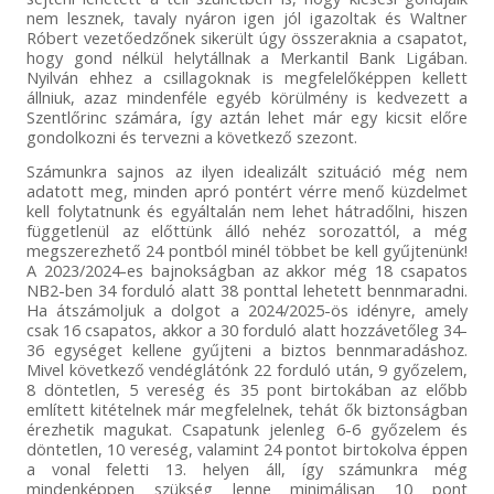
nem lesznek, tavaly nyáron igen jól igazoltak és Waltner
Róbert vezetőedzőnek sikerült úgy összeraknia a csapatot,
hogy gond nélkül helytállnak a Merkantil Bank Ligában.
Nyilván ehhez a csillagoknak is megfelelőképpen kellett
állniuk, azaz mindenféle egyéb körülmény is kedvezett a
Szentlőrinc számára, így aztán lehet már egy kicsit előre
gondolkozni és tervezni a következő szezont.
Számunkra sajnos az ilyen idealizált szituáció még nem
adatott meg, minden apró pontért vérre menő küzdelmet
kell folytatnunk és egyáltalán nem lehet hátradőlni, hiszen
függetlenül az előttünk álló nehéz sorozattól, a még
megszerezhető 24 pontból minél többet be kell gyűjtenünk!
A 2023/2024-es bajnokságban az akkor még 18 csapatos
NB2-ben 34 forduló alatt 38 ponttal lehetett bennmaradni.
Ha átszámoljuk a dolgot a 2024/2025-ös idényre, amely
csak 16 csapatos, akkor a 30 forduló alatt hozzávetőleg 34-
36 egységet kellene gyűjteni a biztos bennmaradáshoz.
Mivel következő vendéglátónk 22 forduló után, 9 győzelem,
8 döntetlen, 5 vereség és 35 pont birtokában az előbb
említett kitételnek már megfelelnek, tehát ők biztonságban
érezhetik magukat. Csapatunk jelenleg 6-6 győzelem és
döntetlen, 10 vereség, valamint 24 pontot birtokolva éppen
a vonal feletti 13. helyen áll, így számunkra még
mindenképpen szükség lenne minimálisan 10 pont