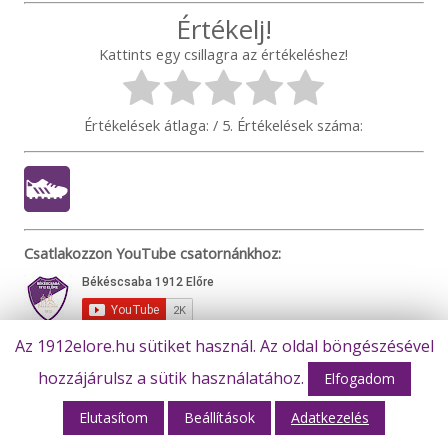
Értékelj!
Kattints egy csillagra az értékeléshez!
Értékelések átlaga:
/ 5. Értékelések száma:
Csatlakozzon YouTube csatornánkhoz:
Az 1912elore.hu sütiket használ. Az oldal böngészésével
hozzájárulsz a sütik használatához.
Elfogadom
Beharangozó: Békéscsaba 1912 Előre –
Elutasítom
Beállítások
Adatkezelés
Aqvital FC Csákvár