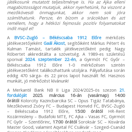
játékosunk mutatott teljesítménye is. Ha az Ajka elleni
magabiztosságot mutatjuk, akkor nyerhetünk, ha viszont a
mezőkövesdi önmagunkat, akkor nem sok jóra
számíthatunk. Persze, én bízom a srácokban és azt
remélem, hogy a hétközi fejmosás pozitív folyamatokat
indít majd el!
A
BVSC-Zugló – Békéscsaba 1912 Előre
mérkőzés
játékvezetőjeként
Gaál Ákost
, segítőiként Márkus Pétert és
Kulman Tamást, tartalék játékvezetőként pedig Nagy
Róbertet akkreditálta a szövetség. A 1989-es születésű
sporival
2024. szeptember 22-én
, a Gyirmót FC Győr –
Békéscsaba 1912 Előre 1-0 mérkőzésen szintén
játékvezetőként találkozhattunk utoljára. Pályafutása során
eddig 470 sárga- és 22 piros lapot használt fel. Hasznos
munkát, jó mérkőzést kívánunk!
A Merkantil Bank NB II Liga 2024/2025-ös szezon
21.
fordulóját
2025. március 16-án (vasárnap) 14:00
órától
Kolorcity Kazincbarcika SC – Opus Tigáz Tatabánya,
Mezőkövesd Zsóry FC – Budapest Honvéd FC, BVSC-Zugló
– Békéscsaba 1912 Előre,
15:00 órától
HR-Rent
Kozármisleny – Budafoki MTE, FC Ajka – Vasas FC, Gyirmót
FC Győr – Szentlőrinc,
17:00 órától
Soroksár SC – Kisvárda
Master Good, valamint Aqvital FC Csákvár – Szeged-Csanád