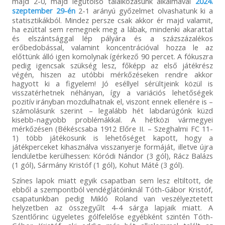
majd 2-0, majd legutolsó találkozásunk alkalmával
2024.
szeptember 29-én
2-1 arányú győzelmet olvashatunk ki a
statisztikákból. Mindez persze csak akkor ér majd valamit,
ha ezúttal sem remegnek meg a lábak, mindenki akarattal
és elszántsággal lép pályára és a százszázalékos
erőbedobással, valamint koncentrációval hozza le az
előttünk álló igen komolynak ígérkező 90 percet. A fókuszra
pedig igencsak szükség lesz, főképp az első játékrész
végén, hiszen az utóbbi mérkőzéseken rendre akkor
hagyott ki a figyelem! Jó eséllyel sérültjeink közül is
visszatérhetnek néhányan, így a variációs lehetőségek
pozitív irányban mozdulhatnak el, viszont ennek ellenére is –
számolásunk szerint – legalább hét labdarúgónk küzd
kisebb-nagyobb problémákkal. A hétközi vármegyei
mérkőzésen (Békéscsaba 1912 Előre II. – Szeghalmi FC 11-
1) több játékosunk is lehetőséget kapott, hogy a
játékperceket kihasználva visszanyerje formáját, illetve újra
lendületbe kerülhessen: Kóródi Nándor (3 gól), Rácz Balázs
(1 gól), Sármány Kristóf (1 gól), Kohut Máté (3 gól).
Színes lapok miatt egyik csapatban sem lesz eltiltott, de
ebből a szempontból vendéglátóinknál Tóth-Gábor Kristóf,
csapatunkban pedig Mikló Roland van veszélyeztetett
helyzetben az összegyűlt 4-4 sárga lapjaik miatt. A
Szentlőrinc ügyeletes gólfelelőse egyébként szintén Tóth-