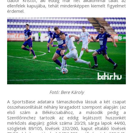
Gábor Kristóf, aki eddig már hét alkalommal talált az
ellenfelek kapujába, tehát mindenképpen kiemelt figyelmet
érdemel.
Fotó: Bere Károly
A SportsBase adataira támaszkodva lássuk a két csapat
összehasonlítását néhány kiragadott szempont alapján: (az
első szám a Békéscsabához, a második pedig a
Szentlőrinchez tartozik az eddig lejátszott huszonkét
mérkőzés alapján): gólok száma 20/29, sárga lapok 44/60,
szögletek 89/105, lövések 232/260, kaput eltaláló lövések