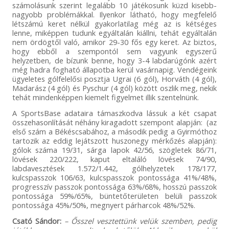
számolásunk szerint legalább 10 játékosunk küzd kisebb-
nagyobb problémákkal. Ilyenkor látható, hogy megfelelő
létszámú keret nélkül gyakorlatilag még az is kétséges
lenne, miképpen tudunk egyáltalán kiállni, tehát egyáltalán
nem ördögtől való, amikor 29-30 fős egy keret. Az biztos,
hogy ebből a szempontól sem vagyunk egyszerű
helyzetben, de bízunk benne, hogy 3-4 labdarúgónk azért
még hadra fogható állapotba kerül vasárnapig. Vendégeink
ügyeletes gólfelelősi posztja Ugrai (6 gól), Horváth (4 gól),
Madarász (4 gól) és Pyschur (4 gól) között oszlik meg, nekik
tehát mindenképpen kiemelt figyelmet illik szentelnünk.
A SportsBase adataira támaszkodva lássuk a két csapat
összehasonlítását néhány kiragadott szempont alapján: (az
első szám a Békéscsabához, a második pedig a Gyirmóthoz
tartozik az eddig lejátszott huszonegy mérkőzés alapján):
gólok száma 19/31, sárga lapok 42/56, szögletek 86/71,
lövések 220/222, kaput eltaláló lövések 74/90,
labdavesztések 1.572/1.442, gólhelyzetek 178/177,
kulcspasszok 106/63, kulcspasszok pontossága 41%/48%,
progresszív passzok pontossága 63%/68%, hosszú passzok
pontossága 59%/65%, büntetőterületen belüli passzok
pontossága 45%/50%, megnyert párharcok 48%/52%.
Csató Sándor:
– Ősszel vesztettünk velük szemben, pedig