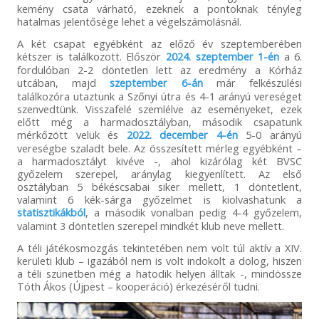
kemény csata várható, ezeknek a pontoknak tényleg
hatalmas jelentősége lehet a végelszámolásnál.
A két csapat egyébként az előző év szeptemberében
kétszer is találkozott. Először
2024. szeptember 1-én
a 6.
fordulóban 2-2 döntetlen lett az eredmény a Kórház
utcában, majd
szeptember 6-án
már felkészülési
találkozóra utaztunk a Szőnyi útra és 4-1 arányú vereséget
szenvedtünk. Visszafelé szemlélve az eseményeket, ezek
előtt még a harmadosztályban, második csapatunk
mérkőzött velük és
2022. december 4-én
5-0 arányú
vereségbe szaladt bele. Az összesített mérleg egyébként –
a harmadosztályt kivéve -, ahol kizárólag két BVSC
győzelem szerepel, aránylag kiegyenlített. Az első
osztályban 5 békéscsabai siker mellett, 1 döntetlent,
valamint 6 kék-sárga győzelmet is kiolvashatunk a
statisztikákból
, a második vonalban pedig 4-4 győzelem,
valamint 3 döntetlen szerepel mindkét klub neve mellett.
A téli játékosmozgás tekintetében nem volt túl aktív a XIV.
kerületi klub – igazából nem is volt indokolt a dolog, hiszen
a téli szünetben még a hatodik helyen álltak -, mindössze
Tóth Ákos (Újpest – kooperáció) érkezéséről tudni.