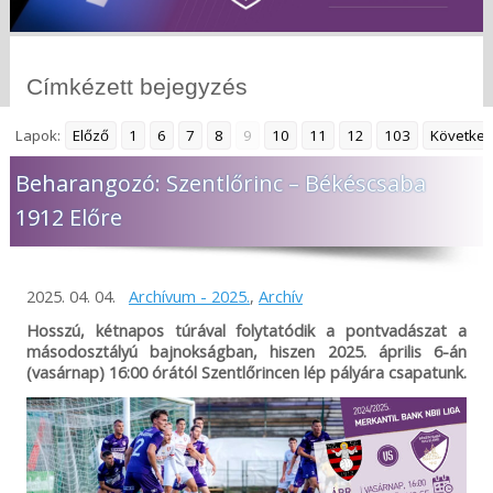
Címkézett bejegyzés
Lapok:
Előző
1
6
7
8
9
10
11
12
103
Követke
Beharangozó: Szentlőrinc – Békéscsaba
1912 Előre
2025. 04. 04.
Archívum - 2025.
,
Archív
Hosszú, kétnapos túrával folytatódik a pontvadászat a
másodosztályú bajnokságban, hiszen 2025. április 6-án
(vasárnap) 16:00 órától Szentlőrincen lép pályára csapatunk.