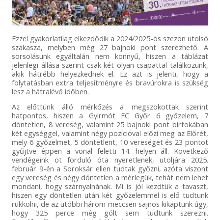
Ezzel gyakorlatilag elkezdődik a 2024/2025-ös szezon utolsó
szakasza, melyben még 27 bajnoki pont szerezhető. A
sorsolásunk egyáltalán nem könnyű, hiszen a táblázat
jelenlegi állása szerint csak két olyan csapattal találkozunk,
akik hátrébb helyezkednek el. Ez azt is jelenti, hogy a
folytatásban extra teljesítményre és bravúrokra is szükség
lesz a hátralévő időben.
Az előttünk álló mérkőzés a megszokottak szerint
hatpontos, hiszen a Gyirmót FC Győr 6 győzelem, 7
döntetlen, 8 vereség, valamint 25 bajnoki pont birtokában
két egységgel, valamint négy pozícióval előzi meg az Előrét,
mely 6 győzelmet, 5 döntetlent, 10 vereséget és 23 pontot
gyűjtve éppen a vonal feletti 14. helyen áll. Következő
vendégeink öt forduló óta nyeretlenek, utoljára 2025.
február 9-én a Soroksár ellen tudtak győzni, azóta viszont
egy vereség és négy döntetlen a mérlegük, tehát nem lehet
mondani, hogy szárnyalnának. Mi is jól kezdtük a tavaszt,
hiszen egy döntetlen után két győzelemmel is elő tudtunk
rukkolni, de az utóbbi három meccsen sajnos kikaptunk úgy,
hogy 325 perce még gólt sem tudtunk szerezni.