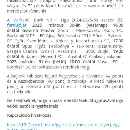
találkozhattunk utoljára. Pályafutása során eddig 997
sárga- és 72 piros lapot használt fel. Hasznos munkát, jó
mérkőzést kívánunk!
A Merkantil Bank NB II Liga 2024/2025-ös szezon
22.
fordulóját
2025. március 30-án (vasárnap) 16:00
órától
Kisvárda Master Good – Mezőkövesd Zsóry FC,
Budafoki MTE – FC Ajka, Békéscsaba 1912 Előre – Gyirmót
FC Győr, Szentlőrinc – Kolorcity Kazincbarcika SC,
17:00
órától
Opus Tigáz Tatabánya – HR-Rent Kozármisleny,
Szeged-Csanád Grosics Akadémia – BVSC-Zugló,
19:00
órától
Budapest Honvéd FC – Aqvital FC Csákvár, valamint
2025. március 31-én (hétfő) 20:00 órától
Vasas FC –
Soroksár SC párosításokban rendezik meg.
A bajnoki táblázat feljutó helyezéseit a Kisvárda (42 pont)
és a Kazincbarcika (40 pont) birtokolja, a kieső helyeken
pedig a Honvéd (22 pont) és a Tatabánya (20 pont)
osztozkodik.
Ne felejtsék el, hogy a hazai mérkőzések látogatásával egy
valódi autót is nyerhetnek!
Kapcsolódó hivatkozás:
https://1912elore.hu/site/gyere-ki-a-meccsre-es-nyerj-egy-