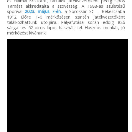
és Halmai Kristófot, tartalék játékvezetőként pedig Sipos
Tamást akkreditálta a szövetség. A 1988-as születésű
sporival
2023. május 7-én
, a Soroksár SC – Békéscsaba
1912 Előre 1-0 mérkőzésen szintén játékvezetőként
találkozhattunk utoljára. Pályafutása során eddig 826
sárga- és 52 piros lapot használt fel. Hasznos munkát, jó
mérkőzést kívánunk!