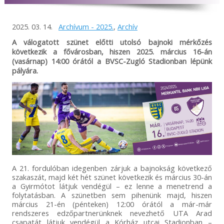
2025. 03. 14.
Archívum - 2025.
,
Archív
A válogatott szünet előtti utolsó bajnoki mérkőzés
következik a fővárosban, hiszen 2025. március 16-án
(vasárnap) 14:00 órától a BVSC-Zugló Stadionban lépünk
pályára.
A 21. fordulóban idegenben zárjuk a bajnokság következő
szakaszát, majd két hét szünet következik és március 30-án
a Gyirmótot látjuk vendégül – ez lenne a menetrend a
folytatásban. A szünetben sem pihenünk majd, hiszen
március 21-én (pénteken) 12:00 órától a már-már
rendszeres edzőpartnerünknek nevezhető UTA Arad
csapatát látjuk vendégül a Kórház utcai Stadionban –