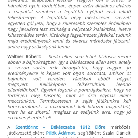
hátralévő nyolc fordulóban, éppen ezért általános elvárás
a csapattal szemben a legutóbb nyújtott első félidő
teljesítménye. A legutóbbi négy mérkőzésen szerzett
egyetlen gól jelzi, hogy a sikeresebb szereplés érdekében
nagy javulásra lesz szükség a helyzetek kialakítása, illetve
kihasználása terén. Kizárólag fegyelmezett játékkal tudunk
majd eredményesek lenni és sikeres mérkőzést játszani,
amire nagy szükségünk lenne.
Waltner Róbert:
–
Senki ellen sem lehet biztosra menni
ebben a bajnokságban, így a Békéscsaba ellen sem, amely
a szezon során már bizonyította, hogy nagyon jó
eredményekre is képes: volt olyan sorozata, amikor öt
bajnokin volt veretlen, ráadásul ebből négyet
megnyert.
Kellőképpen felkészültünk leendő
ellenfelünkből, figyelni fogunk a pontrúgásaikra, hogy ne
történjen meg hasonló, mint az őszi egymás elleni
meccsünkön. Természetesen a saját játékunkra kell
koncentrálnunk, a maximumot kell kihozni magunkból,
mert ha ez sikerül, meglesz az esélyünk arra, hogy jó
eredményt érjünk el!
A
Szentlőrinc – Békéscsaba 1912 Előre
mérkőzés
játékvezetőjeként
Pillók Ádámot
, segítőiként Szalai Dánielt