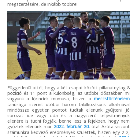
megszerzésére, de inkább többre!
Függetlenül attól, hogy a két csapat között pillanatnyilag 8
pozíció és 11 pont a különbség, az utóbbi időszakban mi
vagyunk a lőrinciek mumusa, hiszen a
meccstörténelem
tanúsága szerint utóbbi három találkozásunk alkalmával
mindössze egyetlen pontot tudtak ellenünk gyűjteni. Jó
sorozat ide vagy oda és a nagyszerű teljesítményük
ellenére is tudni fogják, benne lesz a fejekben, hogy nem
győztek ellenünk már
2022. február 20.
óta! Azóta viszont
számunkra kedvező eredmények születtek, hiszen egy 2-2,