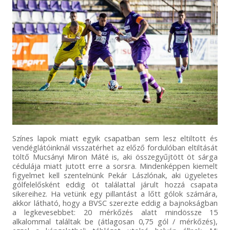
Színes lapok miatt egyik csapatban sem lesz eltiltott és
vendéglátóinknál visszatérhet az előző fordulóban eltiltását
töltő Mucsányi Miron Máté is, aki összegyűjtött öt sárga
cédulája miatt jutott erre a sorsra. Mindenképpen kiemelt
figyelmet kell szentelnünk Pekár Lászlónak, aki ügyeletes
gólfelelősként eddig öt találattal járult hozzá csapata
sikereihez. Ha vetünk egy pillantást a lőtt gólok számára,
akkor látható, hogy a BVSC szerezte eddig a bajnokságban
a legkevesebbet: 20 mérkőzés alatt mindössze 15
alkalommal találtak be (átlagosan 0,75 gól / mérkőzés),