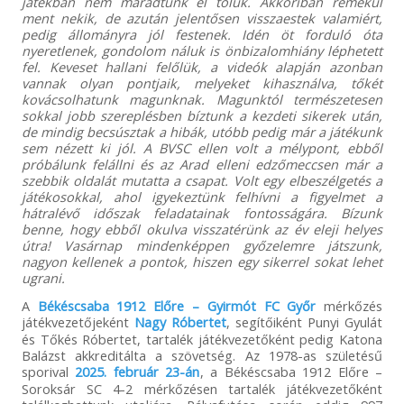
játékban nem maradtunk el tőlük. Akkoriban remekül
ment nekik, de azután jelentősen visszaestek valamiért,
pedig állományra jól festenek. Idén öt forduló óta
nyeretlenek, gondolom náluk is önbizalomhiány léphetett
fel. Keveset hallani felőlük, a videók alapján azonban
vannak olyan pontjaik, melyeket kihasználva, tőkét
kovácsolhatunk magunknak. Magunktól természetesen
sokkal jobb szereplésben bíztunk a kezdeti sikerek után,
de mindig becsúsztak a hibák, utóbb pedig már a játékunk
sem nézett ki jól. A BVSC ellen volt a mélypont, ebből
próbálunk felállni és az Arad elleni edzőmeccsen már a
szebbik oldalát mutatta a csapat. Volt egy elbeszélgetés a
játékosokkal, ahol igyekeztünk felhívni a figyelmet a
hátralévő időszak feladatainak fontosságára. Bízunk
benne, hogy ebből okulva visszatérünk az év eleji helyes
útra! Vasárnap mindenképpen győzelemre játszunk,
nagyon kellenek a pontok, hiszen egy sikerrel sokat lehet
ugrani.
A
Békéscsaba 1912 Előre – Gyirmót FC Győr
mérkőzés
játékvezetőjeként
Nagy Róbertet
, segítőiként Punyi Gyulát
és Tőkés Róbertet, tartalék játékvezetőként pedig Katona
Balázst akkreditálta a szövetség. Az 1978-as születésű
sporival
2025. február 23-án
, a Békéscsaba 1912 Előre –
Soroksár SC 4-2 mérkőzésen tartalék játékvezetőként