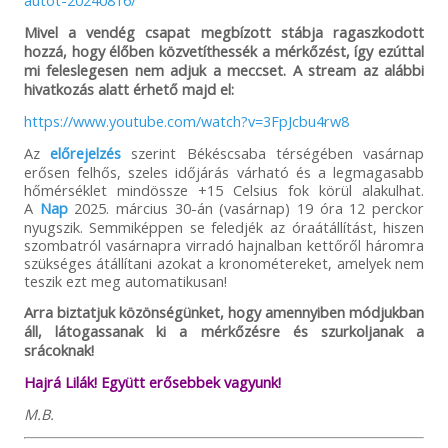
autot-20240816/
Mivel a vendég csapat megbízott stábja ragaszkodott
hozzá, hogy élőben közvetíthessék a mérkőzést, így ezúttal
mi feleslegesen nem adjuk a meccset. A stream az alábbi
hivatkozás alatt érhető majd el:
https://www.youtube.com/watch?v=3FpJcbu4rw8
Az
előrejelzés
szerint Békéscsaba térségében vasárnap
erősen felhős, szeles időjárás várható és a legmagasabb
hőmérséklet mindössze +15 Celsius fok körül alakulhat.
A
Nap
2025. március 30-án (vasárnap) 19 óra 12 perckor
nyugszik. Semmiképpen se feledjék az óraátállítást, hiszen
szombatról vasárnapra virradó hajnalban kettőről háromra
szükséges átállítani azokat a kronométereket, amelyek nem
teszik ezt meg automatikusan!
Arra biztatjuk közönségünket, hogy amennyiben módjukban
áll, látogassanak ki a mérkőzésre és szurkoljanak a
srácoknak!
Hajrá Lilák! Együtt erősebbek vagyunk!
M.B.