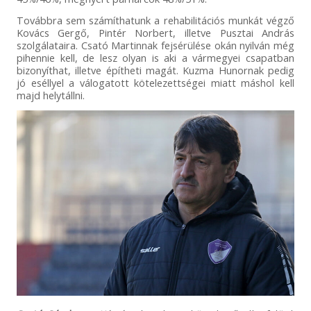
Továbbra sem számíthatunk a rehabilitációs munkát végző
Kovács Gergő, Pintér Norbert, illetve Pusztai András
szolgálataira. Csató Martinnak fejsérülése okán nyilván még
pihennie kell, de lesz olyan is aki a vármegyei csapatban
bizonyíthat, illetve építheti magát. Kuzma Hunornak pedig
jó eséllyel a válogatott kötelezettségei miatt máshol kell
majd helytállni.