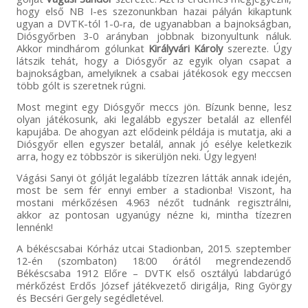
hogy első NB I-es szezonunkban hazai pályán kikaptunk
ugyan a DVTK-tól 1-0-ra, de ugyanabban a bajnokságban,
Diósgyőrben 3-0 arányban jobbnak bizonyultunk náluk.
Akkor mindhárom gólunkat
Királyvári Károly
szerezte. Úgy
látszik tehát, hogy a Diósgyőr az egyik olyan csapat a
bajnokságban, amelyiknek a csabai játékosok egy meccsen
több gólt is szeretnek rúgni.
Most megint egy Diósgyőr meccs jön. Bízunk benne, lesz
olyan játékosunk, aki legalább egyszer betalál az ellenfél
kapujába. De ahogyan azt elődeink példája is mutatja, aki a
Diósgyőr ellen egyszer betalál, annak jó esélye keletkezik
arra, hogy ez többször is sikerüljön neki. Úgy legyen!
Vágási Sanyi öt gólját legalább tízezren látták annak idején,
most be sem fér ennyi ember a stadionba! Viszont, ha
mostani mérkőzésen 4.963 nézőt tudnánk regisztrálni,
akkor az pontosan ugyanúgy nézne ki, mintha tízezren
lennénk!
A békéscsabai Kórház utcai Stadionban, 2015. szeptember
12-én (szombaton) 18:00 órától megrendezendő
Békéscsaba 1912 Előre – DVTK első osztályú labdarúgó
mérkőzést Erdős József játékvezető dirigálja, Ring György
és Becséri Gergely segédletével.