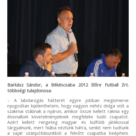
Barkász Sándor, a Békéscsaba 2012 Előre Futball Zrt.
többségi tulajdonosa:
– A labdarúgás hátterét egyre jobban megismerve
nyugodtan kijelenthetem, hogy nagyon nehéz dolga volt a
szakmai stábnak a nyáron, amikor össze kellett raknia egy
élvonalbeli követelményeknek megfelelni tudó csapatot.
Azért kellett rengeteg magyar és külföldi játékossal
tárgyalnunk, mert hiába néztünk hátra, senkit nem tudtunk
a saját utánpótlásunkból a felnőtt csapatba beépíteni.