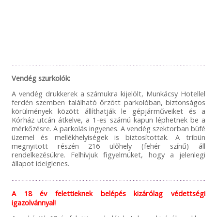
Vendég szurkolók:
A vendég drukkerek a számukra kijelölt, Munkácsy Hotellel
ferdén szemben található őrzött parkolóban, biztonságos
körülmények között állíthatják le gépjárműveiket és a
Kórház utcán átkelve, a 1-es számú kapun léphetnek be a
mérkőzésre. A parkolás ingyenes. A vendég szektorban büfé
üzemel és mellékhelyiségek is biztosítottak. A tribün
megnyitott részén 216 ülőhely (fehér színű) áll
rendelkezésükre. Felhívjuk figyelmüket, hogy a jelenlegi
állapot ideiglenes.
A 18 év felettieknek belépés kizárólag védettségi
igazolvánnyal!