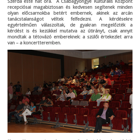
Szerda este hat óra. A Csabagyöngye Kulturális Központ
recepciósai magabiztosan és kedvesen segítenek minden
olyan előcsarnokba betért embernek, akinek az arcán
tanácstalanságot véltek felfedezni. A kérdésekre
egyértelműen válaszoltak, de gyakran megelőzték a
kérdést is és kezükkel mutatva az útirányt, csak annyit
mondtak a tétovázó embereknek: a szülői értekezlet arra
van – a koncertteremben.