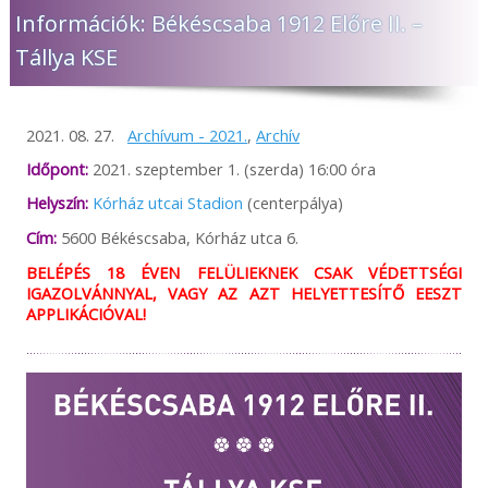
Információk: Békéscsaba 1912 Előre II. –
Tállya KSE
2021. 08. 27.
Archívum - 2021.
,
Archív
Időpont:
2021. szeptember 1. (szerda) 16:00 óra
Helyszín:
Kórház utcai Stadion
(centerpálya)
Cím:
5600 Békéscsaba, Kórház utca 6.
BELÉPÉS 18 ÉVEN FELÜLIEKNEK CSAK VÉDETTSÉGI
IGAZOLVÁNNYAL, VAGY AZ AZT HELYETTESÍTŐ EESZT
APPLIKÁCIÓVAL!