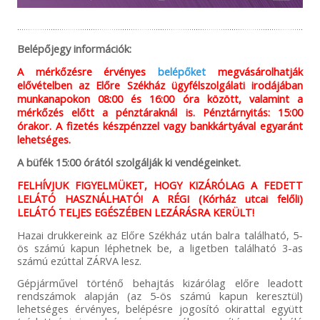
Belépőjegy információk:
A mérkőzésre érvényes
belépőket
megvásárolhatják
elővételben az Előre Székház ügyfélszolgálati irodájában
munkanapokon 08:00 és 16:00 óra között, valamint a
mérkőzés előtt a pénztáraknál is. Pénztárnyitás: 15:00
órakor. A fizetés készpénzzel vagy bankkártyával egyaránt
lehetséges.
A büfék 15:00 órától szolgálják ki vendégeinket.
FELHÍVJUK FIGYELMÜKET, HOGY KIZÁRÓLAG A FEDETT
LELÁTÓ HASZNÁLHATÓ! A RÉGI (Kórház utcai felőli)
LELÁTÓ TELJES EGÉSZÉBEN LEZÁRÁSRA KERÜLT!
Hazai drukkereink az Előre Székház után balra található, 5-
ös számú kapun léphetnek be, a ligetben található 3-as
számú ezúttal ZÁRVA lesz.
Gépjárművel történő behajtás kizárólag előre leadott
rendszámok alapján (az 5-ös számú kapun keresztül)
lehetséges érvényes, belépésre jogosító okirattal együtt