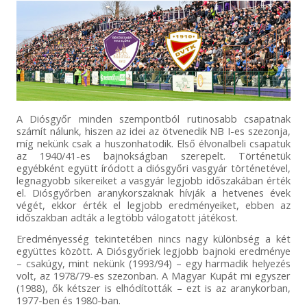
A Diósgyőr minden szempontból rutinosabb csapatnak
számít nálunk, hiszen az idei az ötvenedik NB I-es szezonja,
míg nekünk csak a huszonhatodik. Első élvonalbeli csapatuk
az 1940/41-es bajnokságban szerepelt. Történetük
egyébként együtt íródott a diósgyőri vasgyár történetével,
legnagyobb sikereiket a vasgyár legjobb időszakában érték
el. Diósgyőrben aranykorszaknak hívják a hetvenes évek
végét, ekkor érték el legjobb eredményeiket, ebben az
időszakban adták a legtöbb válogatott játékost.
Eredményesség tekintetében nincs nagy különbség a két
együttes között. A Diósgyőriek legjobb bajnoki eredménye
– csakúgy, mint nekünk (1993/94) – egy harmadik helyezés
volt, az 1978/79-es szezonban. A Magyar Kupát mi egyszer
(1988), ők kétszer is elhódították – ezt is az aranykorban,
1977-ben és 1980-ban.