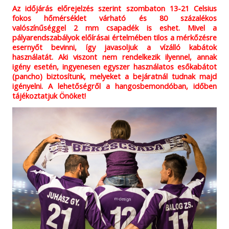
Az időjárás előrejelzés szerint szombaton 13-21 Celsius
fokos hőmérséklet várható és 80 százalékos
valószínűséggel 2 mm csapadék is eshet. Mivel a
pályarendszabályok előírásai értelmében tilos a mérkőzésre
esernyőt bevinni, így javasoljuk a vízálló kabátok
használatát. Aki viszont nem rendelkezik ilyennel, annak
igény esetén, ingyenesen egyszer használatos esőkabátot
(pancho) biztosítunk, melyeket a bejáratnál tudnak majd
igényelni. A lehetőségről a hangosbemondóban, időben
tájékoztatjuk Önöket!