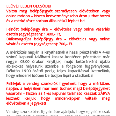
ELŐVÉTELBEN OLCSÓBB!
Váltsa meg belépőjegyét személyesen elővételben vagy
online módon – hiszen kedvezményesebb áron juthat hozzá
és a mérkőzésre sorban állás nélkül léphet be!
Felnőtt belépőjegy ára – elővételes vagy online vásárlás
esetén (egységesen): 1.400,- Ft,
Diák/nyugdíjas belépőjegy ára – elővételes vagy online
vásárlás esetén (egységesen): 700,- Ft.
A mérkőzés napján is kinyithatnak a hazai pénztárak! A 4-es
számú kapunál található kassza konténer pénztárait már
reggel 08:00 órakor kinyitjuk, majd kétóránként újabb
ablakokat helyezünk üzembe a forgalom függvényében.
Délután 16:00 órától pedig teljes kapacitással üzemelünk,
hogy mindenki időben be tudjon lépni a stadionba!
Felhívjuk a vendég szurkolók figyelmét, hogy a mérkőzés
napján, a helyszínen már nem tudnak majd belépőjegyeket
vásárolni – hiszen az 1-es kapunál található kasszák ZÁRVA
lesznek! Kérjük, hogy mindenképpen váltsák meg
elővételben a jegyeket!
Vendég szurkolóink figyelmébe ajánljuk, hogy egyelőre csak
az E-szektort nyitottuk meg – azaz csak ide válthatnak