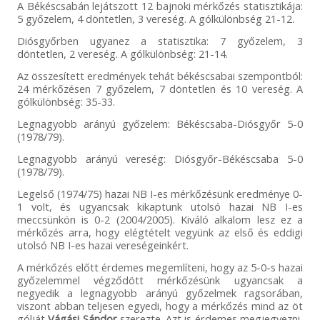
A Békéscsabán lejátszott 12 bajnoki mérkőzés statisztikája:
5 győzelem, 4 döntetlen, 3 vereség. A gólkülönbség 21-12.
Diósgyőrben ugyanez a statisztika: 7 győzelem, 3
döntetlen, 2 vereség. A gólkülönbség: 21-14.
Az összesített eredmények tehát békéscsabai szempontból:
24 mérkőzésen 7 győzelem, 7 döntetlen és 10 vereség. A
gólkülönbség: 35-33.
Legnagyobb arányú győzelem: Békéscsaba-Diósgyőr 5-0
(1978/79).
Legnagyobb arányú vereség: Diósgyőr-Békéscsaba 5-0
(1978/79).
Legelső (1974/75) hazai NB I-es mérkőzésünk eredménye 0-
1 volt, és ugyancsak kikaptunk utolsó hazai NB I-es
meccsünkön is 0-2 (2004/2005). Kiváló alkalom lesz ez a
mérkőzés arra, hogy elégtételt vegyünk az első és eddigi
utolsó NB I-es hazai vereségeinkért.
A mérkőzés előtt érdemes megemlíteni, hogy az 5-0-s hazai
győzelemmel végződött mérkőzésünk ugyancsak a
negyedik a legnagyobb arányú győzelmek ragsorában,
viszont abban teljesen egyedi, hogy a mérkőzés mind az öt
gólját
Vágási Sándor
szerezte. Azt is érdemes megjegyezni,