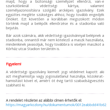
majd, hogy a biztonsági személyzet ellenőrzi, van-e
szurkolóinknál védettségi kártya, valamint
személyazonosításra szolgáló arcképes igazolvány. Ezek
együttes megléte szükséges ahhoz, hogy tovább engedjék
Önöket. Ezt követően a korábban megszokott módon
történik majd a belépők ellenőrzése és a stadionba való
bejutás.
Bár azok számára, akik védettségi igazolvánnyal belépnek a
stadionba, onnantól már nem kötelező a maszk használata,
mindenkinek javasoljuk, hogy továbbra is viseljen maszkot a
Kórház utcai Stadion területén is.
Figyelem!
A védettségi igazolvány kiemelt jogi védelmet kapott: aki
azt meghamisítja vagy jogosulatlanul használja, közokirat-
hamisítást követ el, amiért öt évig tartó szabadságvesztés
szabható ki.
A rendelet részletei az alábbi címen érhetők el:
https://magyarkozlony.hu/dokumentumok/0012eabbdd41b6254