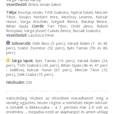
Vezetőedző:
Brlázs István Gábor
Tállya:
Kosztyu István, Tóth Szabolcs, Nyitrai Dávid, Minczér
Tibor, Kovács Norbert Imre, Mezőssy Levente, Kulcsár
Hunor, Varga Krisztián, Szegedi Bence, Baranyi Bence,
Bihari Gyula.
Cserék:
Tarr Tibor, Ondó János, Rubish
Rostyslav, Varga József, Csávás Bence, Bucsák Szabolcs.
Vezetőedző:
Lasztóczi Péter
Gólszerzők:
Oláh Ákos (5. perc), Váradi Ádám (7. és 49.
perc), Szabó Zsombor (52. perc), Ilyés Tamás (59. és 86.
perc).
Sárga lapok:
Ilyés Tamás (19. perc), Váradi Ádám (24.
perc), Tóth Szabolcs (43. perc), Bihari Gyula (46. és 47. perc
– kiállítva), Kulcsár Hunor (67. perc), Minczér Tibor (72.
perc), Zelik Csaba (73. perc).
Nézőszám:
230
Valószínűleg részben az öltözőben maradhatott még a
vendég együttes, hiszen rögtön a mérkőzés elején kétszer
is betalált a Békéscsaba – a 7. percben már 2-0 volt az
eredmény -, megadva ezzel az alaphangot és amint utólag