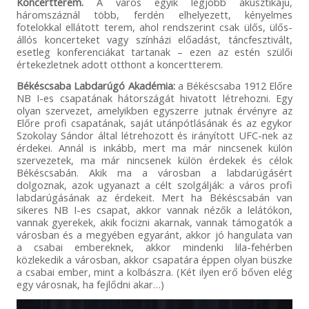
Koncertterem.
A város egyik legjobb akusztikájú,
háromszáznál több, ferdén elhelyezett, kényelmes
fotelokkal ellátott terem, ahol rendszerint csak ülős, ülős-
állós koncerteket vagy színházi előadást, táncfesztivált,
esetleg konferenciákat tartanak – ezen az estén szülői
értekezletnek adott otthont a koncertterem.
Békéscsaba Labdarúgó Akadémia:
a Békéscsaba 1912 Előre
NB I-es csapatának hátországát hivatott létrehozni. Egy
olyan szervezet, amelyikben egyszerre jutnak érvényre az
Előre profi csapatának, saját utánpótlásának és az egykor
Szokolay Sándor által létrehozott és irányított UFC-nek az
érdekei. Annál is inkább, mert ma már nincsenek külön
szervezetek, ma már nincsenek külön érdekek és célok
Békéscsabán. Akik ma a városban a labdarúgásért
dolgoznak, azok ugyanazt a célt szolgálják: a város profi
labdarúgásának az érdekeit. Mert ha Békéscsabán van
sikeres NB I-es csapat, akkor vannak nézők a lelátókon,
vannak gyerekek, akik focizni akarnak, vannak támogatók a
városban és a megyében egyaránt, akkor jó hangulata van
a csabai embereknek, akkor mindenki lila-fehérben
közlekedik a városban, akkor csapatára éppen olyan büszke
a csabai ember, mint a kolbászra. (Két ilyen erő bőven elég
egy városnak, ha fejlődni akar…)