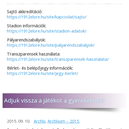
Sajtó akkreditáció:
https://1912elore.hu/site/kapcsolat/sajto/
Stadion információk:
https://1912elore.hu/site/stadion-adatok/
Pályarendszabályok:
https://1912elore.hu/site/palyarendszabalyok/
Transzparensek használata:
https://1912elore.hu/site/transzparensek-hasznalata/
Bérlet- és belépőjegy információk:
https://1912elore.hu/site/jegy-berlet/
Adjuk vissza a játékot a gyerekeknek!
2015. 09. 10.
Archív
,
Archívum – 2015.