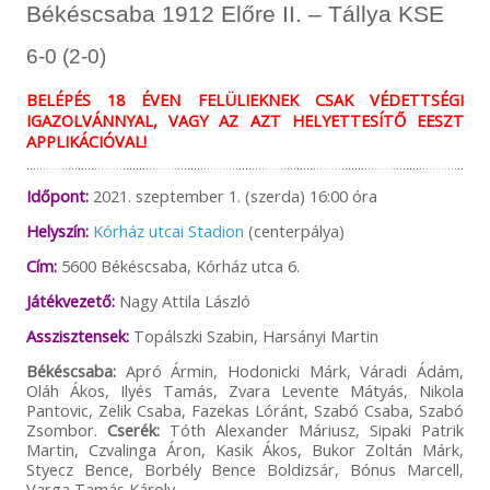
Békéscsaba 1912 Előre II. – Tállya KSE
6-0 (2-0)
BELÉPÉS 18 ÉVEN FELÜLIEKNEK CSAK VÉDETTSÉGI
IGAZOLVÁNNYAL, VAGY AZ AZT HELYETTESÍTŐ EESZT
APPLIKÁCIÓVAL!
Időpont:
2021. szeptember 1. (szerda) 16:00 óra
Helyszín:
Kórház utcai Stadion
(centerpálya)
Cím:
5600 Békéscsaba, Kórház utca 6.
Játékvezető:
Nagy Attila László
Asszisztensek:
Topálszki Szabin, Harsányi Martin
Békéscsaba:
Apró Ármin, Hodonicki Márk, Váradi Ádám,
Oláh Ákos, Ilyés Tamás, Zvara Levente Mátyás, Nikola
Pantovic, Zelik Csaba, Fazekas Lóránt, Szabó Csaba, Szabó
Zsombor.
Cserék:
Tóth Alexander Máriusz, Sipaki Patrik
Martin, Czvalinga Áron, Kasik Ákos, Bukor Zoltán Márk,
Styecz Bence, Borbély Bence Boldizsár, Bónus Marcell,
Varga Tamás Károly.