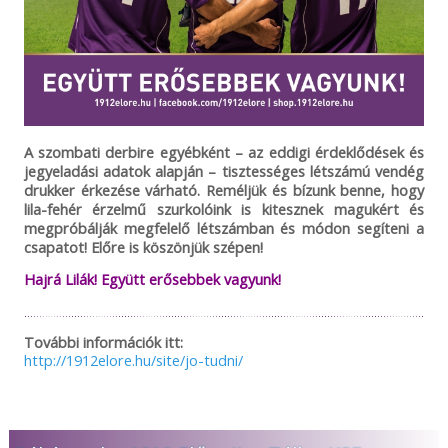
A szombati derbire egyébként – az eddigi érdeklődések és
jegyeladási adatok alapján – tisztességes létszámú vendég
drukker érkezése várható. Reméljük és bízunk benne, hogy
lila-fehér érzelmű szurkolóink is kitesznek magukért és
megpróbálják megfelelő létszámban és módon segíteni a
csapatot! Előre is köszönjük szépen!
Hajrá Lilák! Együtt erősebbek vagyunk!
További információk itt:
http://1912elore.hu/site/jo-tudni/