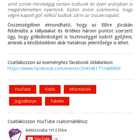
amit szinte mindvégig tartani tudtunk és ilyen arányban is
megérdemelten nyertünk. Külön öröm számomra, hogy
végre kapott gól nélkül tudtuk zárni az összecsapást.
Összességében elmondható, hogy az Előre jócskán
felülmúlta a tállyaiakat és értékes három pontot szerzett
úgy, hogy gólkülönbséget is tisztességgel tudott gyűjteni,
aminek a későbbiekben akár hatalmas jelentősége is lehet.
Csatlakozzon az eseményhez facebook oldalunkon:
https://www.facebook.com/events/2043481772468909
YouTube
Fotók
Információk
Jegyzőkönyv
Tabella
Csatlakozzon YouTube csatornánkhoz: