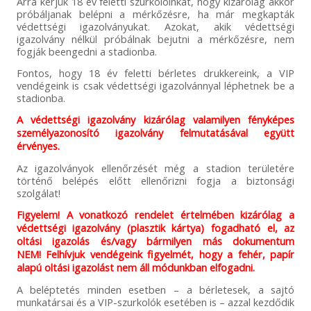
Arra kérjük 18 év feletti szurkolóinkat, hogy kizárólag akkor
próbáljanak belépni a mérkőzésre, ha már megkapták
védettségi igazolványukat. Azokat, akik védettségi
igazolvány nélkül próbálnak bejutni a mérkőzésre, nem
fogják beengedni a stadionba.
Fontos, hogy 18 év feletti bérletes drukkereink, a VIP
vendégeink is csak védettségi igazolvánnyal léphetnek be a
stadionba.
A védettségi igazolvány kizárólag valamilyen fényképes
személyazonosító igazolvány felmutatásával együtt
érvényes.
Az igazolványok ellenőrzését még a stadion területére
történő belépés előtt ellenőrizni fogja a biztonsági
szolgálat!
Figyelem! A vonatkozó rendelet értelmében kizárólag a
védettségi igazolvány (plasztik kártya) fogadható el, az
oltási igazolás és/vagy bármilyen más dokumentum
NEM! Felhívjuk vendégeink figyelmét, hogy a fehér, papír
alapú oltási igazolást nem áll módunkban elfogadni.
A beléptetés minden esetben – a bérletesek, a sajtó
munkatársai és a VIP-szurkolók esetében is – azzal kezdődik