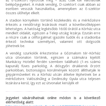
belépőjegyeket. A másik vendég, D-szektort csak abban az
esetben vesszük használatba, amennyiben az E-szektor
összes ülőhelye elkelt.
A stadion környékén történő közlekedés és a mérkőzésre
érkezés a rendőrségi lezárások miatt a következőképpen
lehetséges. A hatóság legkésőbb 16:00 órától a Kórház utca
mindkét oldalát, egészen a Telep utcáig lezárja. Ezután erre
a részre csak a célforgalmat igazolni tudók és a stadionba
érkező technikai személyzet, valamint ott dolgozók
jöhetnek be.
A vendég szurkolók érkeztetése a Gőzmalom tér-Kórház
utca útvonalon történik, egészen a számukra kijelölt
Munkácsy Hotellel ferdén szemben található (1-es számú
kapunál) füves parkolóig. A diósgyőri drukkerek őrzött
parkolóban, biztonságos körülmények között állíthatják le
gépjárműveiket és a Kórház utcán átkelve léphetnek be a
mérkőzésre. Valószínűleg a Dedinszky Gyula utca teljesen
lezárásra kerül, így ezt az útvonalat kerüljék el!
Jegyeket vásárolhatnak online módon is a következő
elérhetőség alatt: