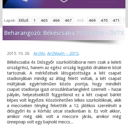
Lapok:
Előző
1
465
466
467
468
469
470
471
7
Beharangozó: Békéscsaba 1912 Előre – DVTK
2015. 10. 26.
Archív
,
Archívum – 2015.
Békéscsaba és Diósgyőr szurkolótáborai nem csak a keleti
országrész, hanem az egész ország legjobb drukkerei közé
tartoznak. A mérkőzések látogatottsága a két csapat
stadionjában mindig az átlag felett voltak, a két csapat
múltjának egyértelműen közös pontja, hogy mindkét
csapat stadionja igazi oroszlánbarlangként üzemelt – hazai
pályán, helyezéseiktől függetlenül ez a két csapat bárkit
képes volt legyőzni. Köszönhetően lelkes szurkolóiknak, akik
a meccseken tényleg felvették a 12. játékos szerelését a
diósgyőri és a Kórház utcai stadionban is. Ez volt akkor,
amikor még sikk volt a meccsre járás, amikor még
ünnepnap volt egy bajnoki meccs…