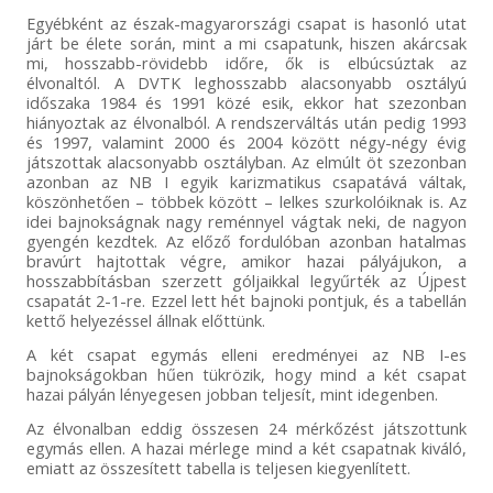
Egyébként az észak-magyarországi csapat is hasonló utat
járt be élete során, mint a mi csapatunk, hiszen akárcsak
mi, hosszabb-rövidebb időre, ők is elbúcsúztak az
élvonaltól. A DVTK leghosszabb alacsonyabb osztályú
időszaka 1984 és 1991 közé esik, ekkor hat szezonban
hiányoztak az élvonalból. A rendszerváltás után pedig 1993
és 1997, valamint 2000 és 2004 között négy-négy évig
játszottak alacsonyabb osztályban. Az elmúlt öt szezonban
azonban az NB I egyik karizmatikus csapatává váltak,
köszönhetően – többek között – lelkes szurkolóiknak is. Az
idei bajnokságnak nagy reménnyel vágtak neki, de nagyon
gyengén kezdtek. Az előző fordulóban azonban hatalmas
bravúrt hajtottak végre, amikor hazai pályájukon, a
hosszabbításban szerzett góljaikkal legyűrték az Újpest
csapatát 2-1-re. Ezzel lett hét bajnoki pontjuk, és a tabellán
kettő helyezéssel állnak előttünk.
A két csapat egymás elleni eredményei az NB I-es
bajnokságokban hűen tükrözik, hogy mind a két csapat
hazai pályán lényegesen jobban teljesít, mint idegenben.
Az élvonalban eddig összesen 24 mérkőzést játszottunk
egymás ellen. A hazai mérlege mind a két csapatnak kiváló,
emiatt az összesített tabella is teljesen kiegyenlített.