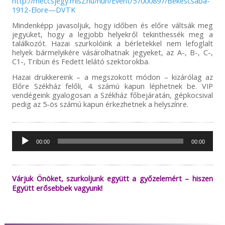
http://meccsjegy.mlsz.hu/hun/Event/57000897/Bekescsaba-
1912-Elore—DVTK
Mindenképp javasoljuk, hogy időben és előre váltsák meg
jegyüket, hogy a legjobb helyekről tekinthessék meg a
találkozót. Hazai szurkolóink a bérletekkel nem lefoglalt
helyek bármelyikére vásárolhatnak jegyeket, az A-, B-, C-,
C1-, Tribün és Fedett lelátó szektorokba.
Hazai drukkereink – a megszokott módon – kizárólag az
Előre Székház felőli, 4. számú kapun léphetnek be. VIP
vendégeink gyalogosan a Székház főbejáratán, gépkocsival
pedig az 5-ös számú kapun érkezhetnek a helyszínre.
Audió
00:00
00:00
lejátszó
Várjuk Önöket, szurkoljunk együtt a győzelemért – hiszen
Együtt erősebbek vagyunk!