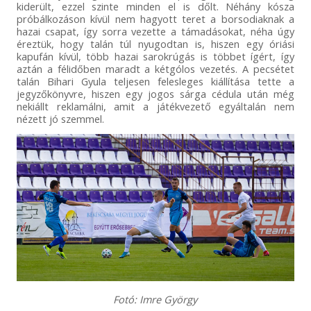
kiderült, ezzel szinte minden el is dőlt. Néhány kósza
próbálkozáson kívül nem hagyott teret a borsodiaknak a
hazai csapat, így sorra vezette a támadásokat, néha úgy
éreztük, hogy talán túl nyugodtan is, hiszen egy óriási
kapufán kívül, több hazai sarokrúgás is többet ígért, így
aztán a félidőben maradt a kétgólos vezetés. A pecsétet
talán Bihari Gyula teljesen felesleges kiállítása tette a
jegyzőkönyvre, hiszen egy jogos sárga cédula után még
nekiállt reklamálni, amit a játékvezető egyáltalán nem
nézett jó szemmel.
Fotó: Imre György