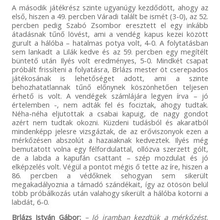
A második játékrész szinte ugyanúgy kezdődött, ahogy az
első, hiszen a 49. percben Váradi talált be ismét (3-0), az 52.
percben pedig Szabó Zsombor eresztett el egy inkább
átadásnak tűnő lövést, ami a vendég kapus kezei között
gurult a hálóba – hatalmas potya volt, 4-0. A folytatásban
sem lankadt a Lilák kedve és az 59. percben egy megítélt
büntető után Ilyés volt eredményes, 5-0. Mindkét csapat
próbált frissíteni a folyatásra, Brlázs mester öt cserepados
játékosának is lehetőséget adott, ami a szinte
behozhatatlannak tűnő előnynek köszönhetően teljesen
érhető is volt. A vendégek számlájára legyen írva – jó
értelemben -, nem adták fel és fociztak, ahogy tudtak.
Néha-néha eljutottak a csabai kapuig, de nagy gondot
azért nem tudtak okozni. Küzdeni tudásból és akaratból
mindenképp jelesre vizsgáztak, de az erőviszonyok ezen a
mérkőzésen abszolút a hazaiaknak kedveztek. Ilyés még
bemutatott volna egy félfordulattal, ollózva szerzett gólt,
de a labda a kapufán csattant – szép mozdulat és jó
elképzelés volt. Végül a pontot mégis ő tette az íre, hiszen a
86. percben a védőknek sehogyan sem sikerült
megakadályoznia a támadó szándékait, így az ötösön belül
több próbálkozás után valahogy sikerült a hálóba kotorni a
labdát, 6-0.
Brlázs István Gábor:
– Jó iramban kezdtük a mérkőzést,