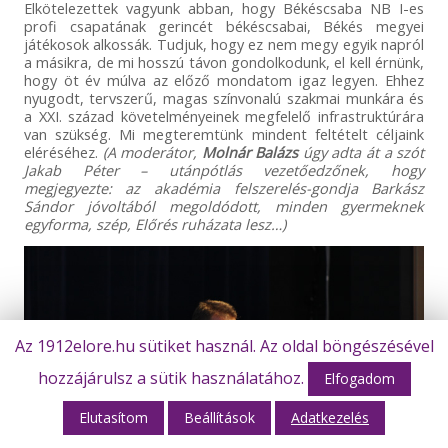
Elkötelezettek vagyunk abban, hogy Békéscsaba NB I-es
profi csapatának gerincét békéscsabai, Békés megyei
játékosok alkossák. Tudjuk, hogy ez nem megy egyik napról
a másikra, de mi hosszú távon gondolkodunk, el kell érnünk,
hogy öt év múlva az előző mondatom igaz legyen. Ehhez
nyugodt, tervszerű, magas színvonalú szakmai munkára és
a XXI. század követelményeinek megfelelő infrastruktúrára
van szükség. Mi megteremtünk mindent feltételt céljaink
eléréséhez.
(A moderátor,
Molnár Balázs
úgy adta át a szót
Jakab Péter – utánpótlás vezetőedzőnek, hogy
megjegyezte: az akadémia felszerelés-gondja Barkász
Sándor jóvoltából megoldódott, minden gyermeknek
egyforma, szép, Előrés ruházata lesz…)
Az 1912elore.hu sütiket használ. Az oldal böngészésével
hozzájárulsz a sütik használatához.
Elfogadom
Elutasítom
Beállítások
Adatkezelés