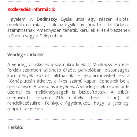
Közlekedési információ:
Figyelem! A
Dedinszky Gyula
utca egy részén építési
munkálatok miatt, csak az egyik sáv járható – torlódásra
számíthatnak. Amennyiben tehetik, kerüljék el és érkezzenek
a Puskin vagy a Telep utcán.
Vendég szurkolók:
A vendég drukkerek a számukra kijelölt, Munkácsy Hotellel
ferdén szemben található őrzött parkolóban, biztonságos
körülmények között állíthatják le gépjárműveiket és a
Kórház utcán átkelve, a 1-es számú kapun léphetnek be a
mérkőzésre. A parkolás ingyenes. A vendég szektorban büfé
üzemel és mellékhelyiségek is biztosítottak. A tribün
megnyitott részén 216 ülőhely (fehér színű) áll
rendelkezésükre. Felhívjuk figyelmüket, hogy a jelenlegi
állapot ideiglenes.
Térkép: