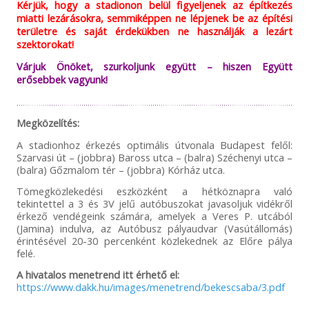
Kérjük, hogy a stadionon belül figyeljenek az építkezés
miatti lezárásokra, semmiképpen ne lépjenek be az építési
területre és saját érdekükben ne használják a lezárt
szektorokat!
Várjuk Önöket, szurkoljunk együtt – hiszen Együtt
erősebbek vagyunk!
Megközelítés:
A stadionhoz érkezés optimális útvonala Budapest felől:
Szarvasi út – (jobbra) Baross utca – (balra) Széchenyi utca –
(balra) Gőzmalom tér – (jobbra) Kórház utca.
Tömegközlekedési eszközként a hétköznapra való
tekintettel a 3 és 3V jelű autóbuszokat javasoljuk vidékről
érkező vendégeink számára, amelyek a Veres P. utcából
(Jamina) indulva, az Autóbusz pályaudvar (Vasútállomás)
érintésével 20-30 percenként közlekednek az Előre pálya
felé.
A hivatalos menetrend itt érhető el:
https://www.dakk.hu/images/menetrend/bekescsaba/3.pdf