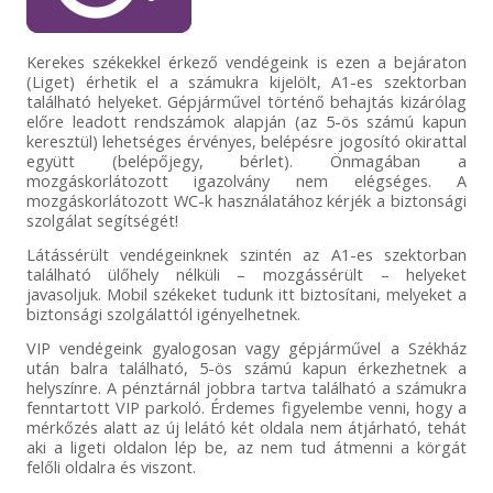
Kerekes székekkel érkező vendégeink is ezen a bejáraton
(Liget) érhetik el a számukra kijelölt, A1-es szektorban
található helyeket. Gépjárművel történő behajtás kizárólag
előre leadott rendszámok alapján (az 5-ös számú kapun
keresztül) lehetséges érvényes, belépésre jogosító okirattal
együtt (belépőjegy, bérlet). Önmagában a
mozgáskorlátozott igazolvány nem elégséges. A
mozgáskorlátozott WC-k használatához kérjék a biztonsági
szolgálat segítségét!
Látássérült vendégeinknek szintén az A1-es szektorban
található ülőhely nélküli – mozgássérült – helyeket
javasoljuk. Mobil székeket tudunk itt biztosítani, melyeket a
biztonsági szolgálattól igényelhetnek.
VIP vendégeink gyalogosan vagy gépjárművel a Székház
után balra található, 5-ös számú kapun érkezhetnek a
helyszínre. A pénztárnál jobbra tartva található a számukra
fenntartott VIP parkoló. Érdemes figyelembe venni, hogy a
mérkőzés alatt az új lelátó két oldala nem átjárható, tehát
aki a ligeti oldalon lép be, az nem tud átmenni a körgát
felőli oldalra és viszont.