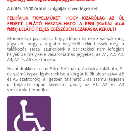
A büfék 15:00 órától szolgálják ki vendégeinket.
FELHÍVJUK FIGYELMÜKET, HOGY KIZÁRÓLAG AZ ÚJ,
FEDETT LELÁTÓ HASZNÁLHATÓ! A RÉGI (Kórház utcai
felőli) LELÁTÓ TELJES EGÉSZÉBEN LEZÁRÁSRA KERÜLT!
Mindenképp javasoljuk, hogy időben és előre váltsák meg
jegyüket, hogy a legjobb helyekről tekinthessék meg a
találkozót. Hazai szurkolóink a bérletekkel nem lefoglalt
helyek bármelyikére vásárolhatnak jegyeket, az A1, A2, A3,
A4, A5 és A6 szektorokba.
Hazai drukkereink az Előre Székház után balra található, 5-
ös számú kapun léphetnek be a körgát felőli oldalra (A4, A5
és A6 szektorok), a ligetben található 3-as számú (teljesen
új bejárat) kapun keresztül pedig az A1, A2 és A3
szektorokat érhetik el.