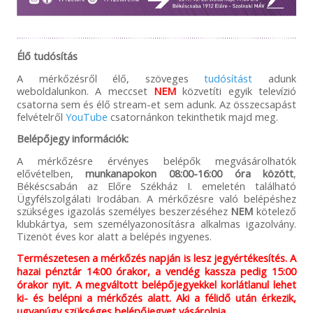
Élő tudósítás
A mérkőzésről élő, szöveges
tudósítást
adunk
weboldalunkon. A meccset
NEM
közvetíti egyik televízió
csatorna sem és élő stream-et sem adunk. Az összecsapást
felvételről
YouTube
csatornánkon tekinthetik majd meg.
Belépőjegy információk:
A mérkőzésre érvényes belépők megvásárolhatók
elővételben,
munkanapokon
08:00-16:00 óra között
,
Békéscsabán az Előre Székház I. emeletén található
Ügyfélszolgálati Irodában. A mérkőzésre való belépéshez
szükséges igazolás személyes beszerzéséhez
NEM
kötelező
klubkártya, sem személyazonosításra alkalmas igazolvány.
Tizenöt éves kor alatt a belépés ingyenes.
Természetesen a mérkőzés napján is lesz jegyértékesítés. A
hazai pénztár 14:00 órakor, a vendég kassza pedig 15:00
órakor nyit. A megváltott belépőjegyekkel korlátlanul lehet
ki- és belépni a mérkőzés alatt. Aki a félidő után érkezik,
ugyanúgy szükséges belépőjegyet vásárolnia.