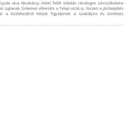
 Gyula utca Munkácsy Hotel felőli oldalán részleges sávszűkületre
k zajlanak. Érdemes elkerülni a Telep utcát is, hiszen a járdaépítés
szi a közlekedést! Kérjük figyeljenek a szabályos és türelmes