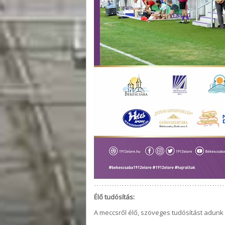
Élő tudósítás:
A meccsről élő, szöveges tudósítást adunk