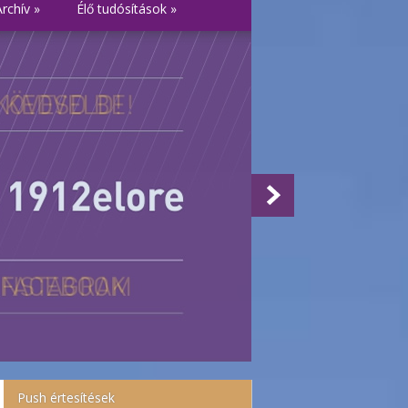
Archív
»
Élő tudósítások
»
Push értesítések