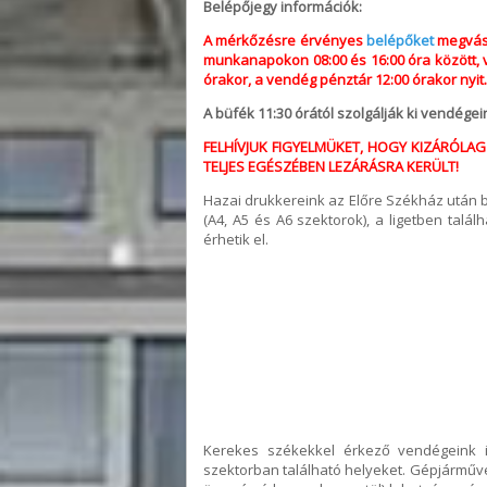
Belépőjegy információk:
A mérkőzésre érvényes
belépőket
megvásá
munkanapokon 08:00 és 16:00 óra között, v
órakor, a vendég pénztár 12:00 órakor nyi
A büfék 11:30 órától szolgálják ki vendégei
FELHÍVJUK FIGYELMÜKET, HOGY KIZÁRÓLAG A
TELJES EGÉSZÉBEN LEZÁRÁSRA KERÜLT!
Hazai drukkereink az Előre Székház után ba
(A4, A5 és A6 szektorok), a ligetben talá
érhetik el.
Kerekes székekkel érkező vendégeink is
szektorban található helyeket. Gépjárműve