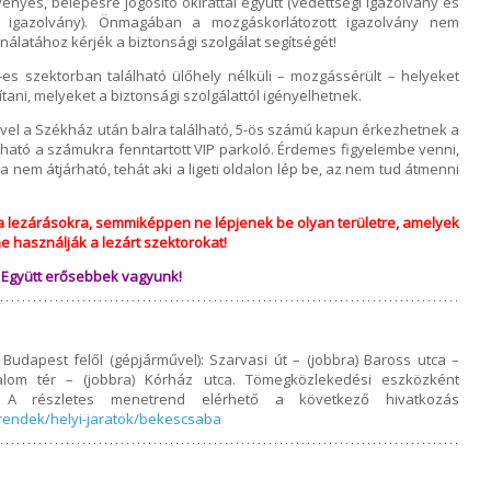
nyes, belépésre jogosító okirattal együtt (védettségi igazolvány és
s igazolvány). Önmagában a mozgáskorlátozott igazolvány nem
álatához kérjék a biztonsági szolgálat segítségét!
es szektorban található ülőhely nélküli – mozgássérült – helyeket
ítani, melyeket a biztonsági szolgálattól igényelhetnek.
el a Székház után balra található, 5-ös számú kapun érkezhetnek a
álható a számukra fenntartott VIP parkoló. Érdemes figyelembe venni,
la nem átjárható, tehát aki a ligeti oldalon lép be, az nem tud átmenni
k a lezárásokra, semmiképpen ne lépjenek be olyan területre, amelyek
e használják a lezárt szektorokat!
n Együtt erősebbek vagyunk!
Budapest felől (gépjárművel): Szarvasi út – (jobbra) Baross utca –
alom tér – (jobbra) Kórház utca. Tömegközlekedési eszközként
. A részletes menetrend elérhető a következő hivatkozás
rendek/helyi-jaratok/bekescsaba