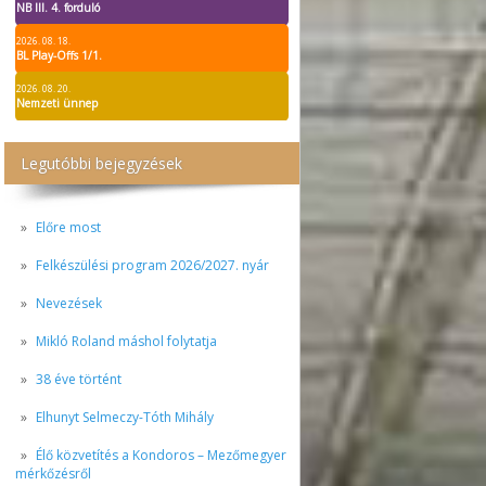
NB III. 4. forduló
2026. 08. 18.
BL Play-Offs 1/1.
2026. 08. 20.
Nemzeti ünnep
Legutóbbi bejegyzések
Előre most
Felkészülési program 2026/2027. nyár
Nevezések
Mikló Roland máshol folytatja
38 éve történt
Elhunyt Selmeczy-Tóth Mihály
Élő közvetítés a Kondoros – Mezőmegyer
mérkőzésről