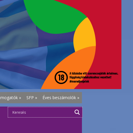
ámogatók
»
SFP
»
Éves beszámolók
»