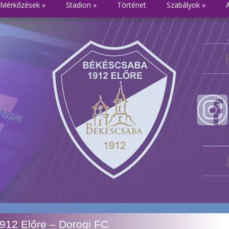
Mérkőzések
»
Stadion
»
Történet
Szabályok
»
912 Előre – Dorogi FC