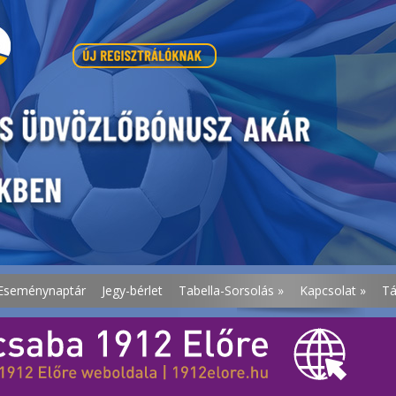
Eseménynaptár
Jegy-bérlet
Tabella-Sorsolás
»
Kapcsolat
»
T