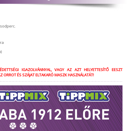
ásodperc.
óra
)
ÉDETTSÉGI IGAZOLVÁNNYAL, VAGY AZ AZT HELYETTESÍTŐ EESZT
 AZ ORROT ÉS SZÁJAT ELTAKARÓ MASZK HASZNÁLATÁT!