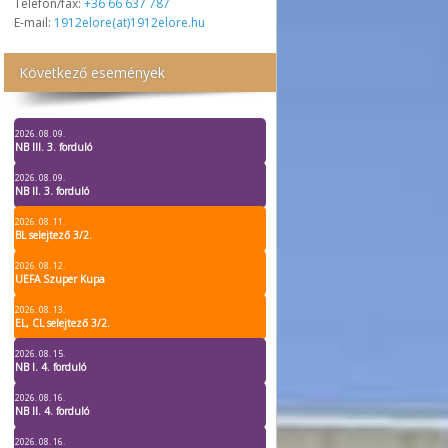
Telefon/fax:
+36 66 637 787
E-mail:
1912elore(at)1912elore.hu
Következő események
2026. 08. 09.
NB III. 3. forduló
2026. 08. 09.
NB II. 3. forduló
2026. 08. 11.
BL selejtező 3/2.
2026. 08. 12.
UEFA Szuper Kupa
2026. 08. 13.
EL, CL selejtező 3/2.
2026. 08. 15.
NB I. 4. forduló
2026. 08. 16.
NB II. 4. forduló
2026. 08. 16.