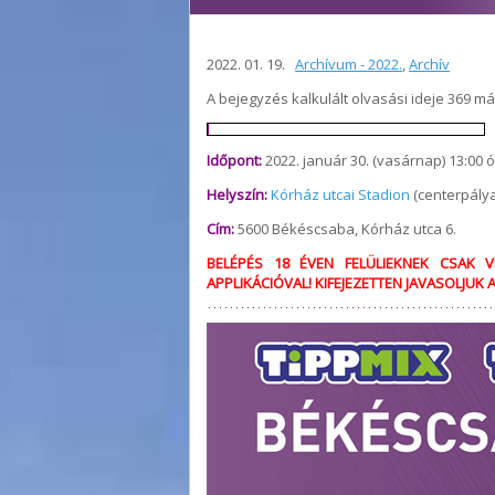
2022. 01. 19.
Archívum - 2022.
,
Archív
A bejegyzés kalkulált olvasási ideje 369 m
Időpont:
2022. január 30. (vasárnap) 13:00 
Helyszín:
Kórház utcai Stadion
(centerpálya
Cím:
5600 Békéscsaba, Kórház utca 6.
BELÉPÉS 18 ÉVEN FELÜLIEKNEK CSAK V
APPLIKÁCIÓVAL! KIFEJEZETTEN JAVASOLJUK