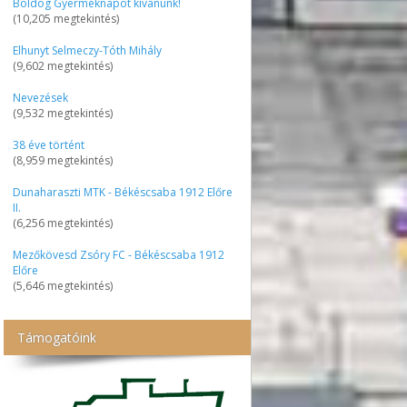
Boldog Gyermeknapot kívánunk!
(10,205 megtekintés)
Elhunyt Selmeczy-Tóth Mihály
(9,602 megtekintés)
Nevezések
(9,532 megtekintés)
38 éve történt
(8,959 megtekintés)
Dunaharaszti MTK - Békéscsaba 1912 Előre
II.
(6,256 megtekintés)
Mezőkövesd Zsóry FC - Békéscsaba 1912
Előre
(5,646 megtekintés)
Támogatóink