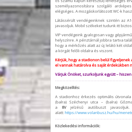
ös számú kapun keresztül) lehetséges érvé
személyazonosításra szolgáló arcképe
elégséges. A mozgáskorlátozott WC-k haszn
Látássérült vendégeinknek szintén az A1-
javasoljuk. Mobil székeket tudunk itt biztos
VIP vendégeink gyalogosan vagy gépjárműv
helyszínre. A pénztárnál jobbra tartva tal
hogy a mérkőzés alatt az új lelátó két olda
a körgát felőli oldalra és viszont.
Kérjük, hogy a stadionon belül figyeljene
el vannak határolva és saját érdekükben n
Várjuk Önöket, szurkoljunk együtt – hisze
Megközelítés:
A stadionhoz érkezés optimális útvonala 
(balra) Széchenyi utca – (balra) Gőzm
a
8V
jelzésű autóbuszt javasoljuk
alatt:
https://www.volanbusz.hu/hu/menet
Közlekedési információk: