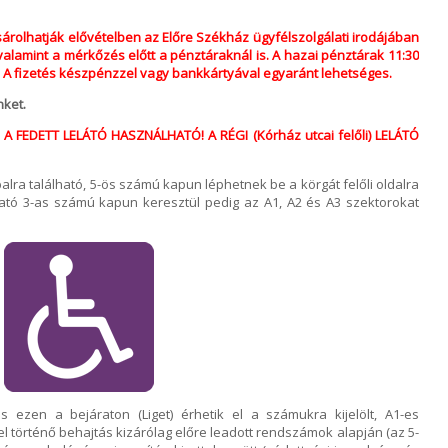
rolhatják elővételben az Előre Székház ügyfélszolgálati irodájában
alamint a mérkőzés előtt a pénztáraknál is. A hazai pénztárak 11:30
t. A fizetés készpénzzel vagy bankkártyával egyaránt lehetséges.
nket.
 FEDETT LELÁTÓ HASZNÁLHATÓ! A RÉGI (Kórház utcai felőli) LELÁTÓ
lra található, 5-ös számú kapun léphetnek be a körgát felőli oldalra
lható 3-as számú kapun keresztül pedig az A1, A2 és A3 szektorokat
 ezen a bejáraton (Liget) érhetik el a számukra kijelölt, A1-es
l történő behajtás kizárólag előre leadott rendszámok alapján (az 5-