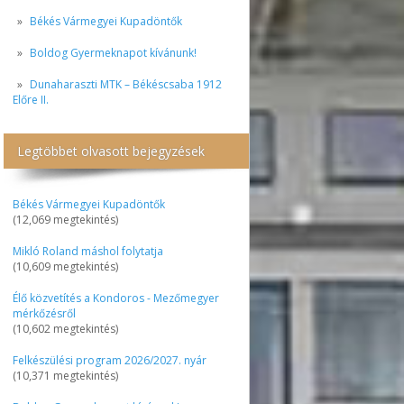
Békés Vármegyei Kupadöntők
Boldog Gyermeknapot kívánunk!
Dunaharaszti MTK – Békéscsaba 1912
Előre II.
Legtöbbet olvasott bejegyzések
Békés Vármegyei Kupadöntők
(12,069 megtekintés)
Mikló Roland máshol folytatja
(10,609 megtekintés)
Élő közvetítés a Kondoros - Mezőmegyer
mérkőzésről
(10,602 megtekintés)
Felkészülési program 2026/2027. nyár
(10,371 megtekintés)