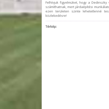
Felhívjuk figyelmüket, hogy a Dedinszky
számíthatnak, mert járdaépítési munkálato
ezen területen szinte lehetetlenné te
közlekedésre!
Térkép: