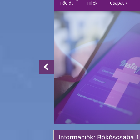
Főoldal
Hírek
Csapat
»
Információk: Békéscsaba 1