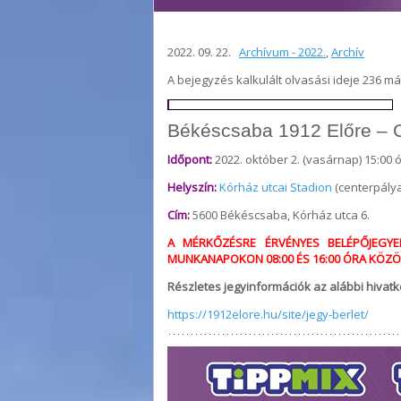
2022. 09. 22.
Archívum - 2022.
,
Archív
A bejegyzés kalkulált olvasási ideje 236 m
Békéscsaba 1912 Előre –
Időpont:
2022. október 2. (vasárnap) 15:00 
Helyszín:
Kórház utcai Stadion
(centerpálya
Cím:
5600 Békéscsaba, Kórház utca 6.
A MÉRKŐZÉSRE ÉRVÉNYES BELÉPŐJEGYE
MUNKANAPOKON 08:00 ÉS 16:00 ÓRA KÖZÖ
Részletes jegyinformációk az alábbi hivatko
https://1912elore.hu/site/jegy-berlet/