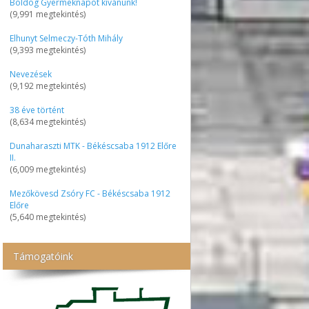
Boldog Gyermeknapot kívánunk!
(9,991 megtekintés)
Elhunyt Selmeczy-Tóth Mihály
(9,393 megtekintés)
Nevezések
(9,192 megtekintés)
38 éve történt
(8,634 megtekintés)
Dunaharaszti MTK - Békéscsaba 1912 Előre
II.
(6,009 megtekintés)
Mezőkövesd Zsóry FC - Békéscsaba 1912
Előre
(5,640 megtekintés)
Támogatóink