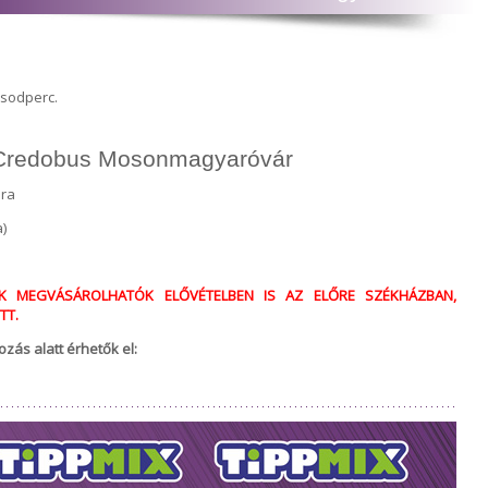
ásodperc.
 Credobus Mosonmagyaróvár
óra
)
K MEGVÁSÁROLHATÓK ELŐVÉTELBEN IS AZ ELŐRE SZÉKHÁZBAN,
TT.
zás alatt érhetők el: