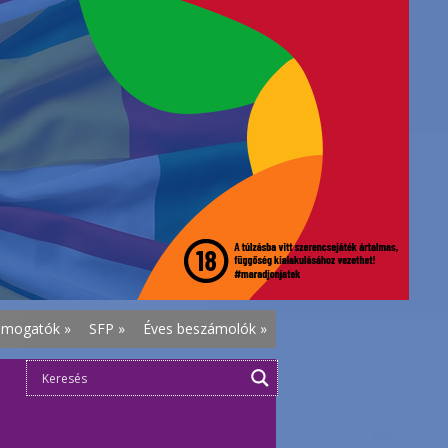
ámogatók
»
SFP
»
Éves beszámolók
»