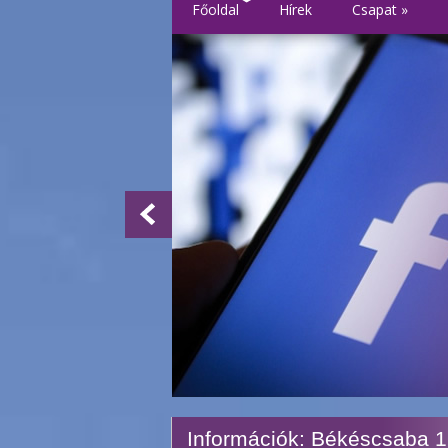
Főoldal
Hírek
Csapat
»
Információk: Békéscsaba 