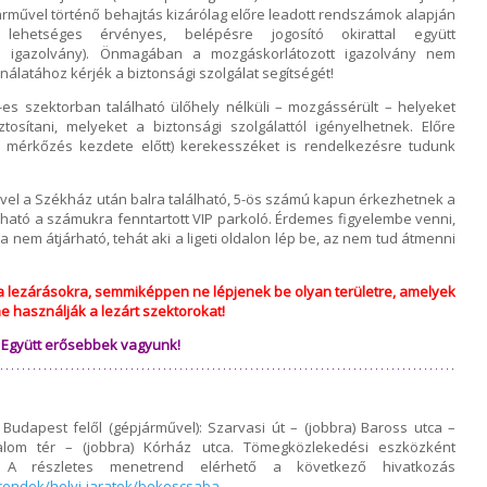
árművel történő behajtás kizárólag előre leadott rendszámok alapján
ehetséges érvényes, belépésre jogosító okirattal együtt
es igazolvány). Önmagában a mozgáskorlátozott igazolvány nem
álatához kérjék a biztonsági szolgálat segítségét!
es szektorban található ülőhely nélküli – mozgássérült – helyeket
ztosítani, melyeket a biztonsági szolgálattól igényelhetnek. Előre
a mérkőzés kezdete előtt) kerekesszéket is rendelkezésre tudunk
el a Székház után balra található, 5-ös számú kapun érkezhetnek a
álható a számukra fenntartott VIP parkoló. Érdemes figyelembe venni,
la nem átjárható, tehát aki a ligeti oldalon lép be, az nem tud átmenni
k a lezárásokra, semmiképpen ne lépjenek be olyan területre, amelyek
e használják a lezárt szektorokat!
n Együtt erősebbek vagyunk!
Budapest felől (gépjárművel): Szarvasi út – (jobbra) Baross utca –
alom tér – (jobbra) Kórház utca. Tömegközlekedési eszközként
. A részletes menetrend elérhető a következő hivatkozás
rendek/helyi-jaratok/bekescsaba