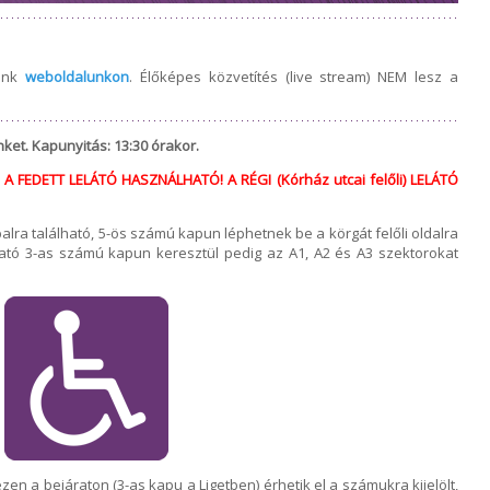
dunk
weboldalunkon
. Élőképes közvetítés (live stream) NEM lesz a
nket. Kapunyitás: 13:30 órakor.
 FEDETT LELÁTÓ HASZNÁLHATÓ! A RÉGI (Kórház utcai felőli) LELÁTÓ
lra található, 5-ös számú kapun léphetnek be a körgát felőli oldalra
lható 3-as számú kapun keresztül pedig az A1, A2 és A3 szektorokat
n a bejáraton (3-as kapu a Ligetben) érhetik el a számukra kijelölt,