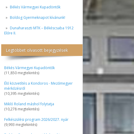
Békés Vármegyei Kupadöntők
Boldog Gyermeknapot kívánunk!
Dunaharaszti MTK – Békéscsaba 1912
Előre II.
Legtöbbet olvasott bejegyzések
Békés Vármegyei Kupadöntők
(11,850 megtekintés)
Élő közvetítés a Kondoros - Mezőmegyer
mérkőzésről
(10,395 megtekintés)
Mikló Roland máshol folytatja
(10,278 megtekintés)
Felkészülési program 2026/2027. nyár
(9,993 megtekintés)