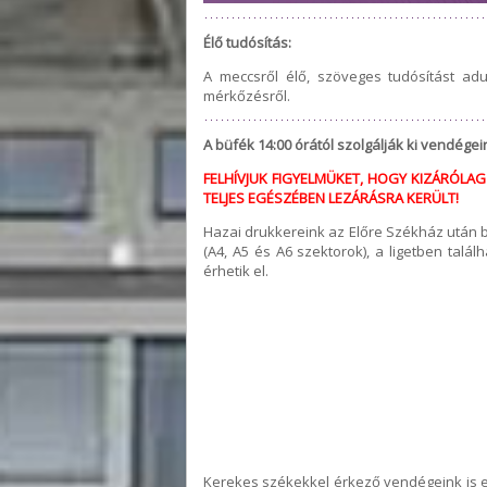
Élő tudósítás:
A meccsről élő, szöveges tudósítást a
mérkőzésről.
A büfék 14:00 órától szolgálják ki vendégei
FELHÍVJUK FIGYELMÜKET, HOGY KIZÁRÓLAG A
TELJES EGÉSZÉBEN LEZÁRÁSRA KERÜLT!
Hazai drukkereink az Előre Székház után ba
(A4, A5 és A6 szektorok), a ligetben talá
érhetik el.
Kerekes székekkel érkező vendégeink is eze