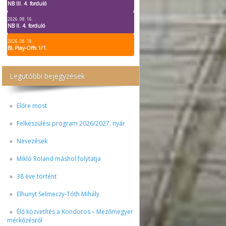
NB III. 4. forduló
2026. 08. 16.
NB II. 4. forduló
2026. 08. 18.
BL Play-Offs 1/1.
Legutóbbi bejegyzések
Előre most
Felkészülési program 2026/2027. nyár
Nevezések
Mikló Roland máshol folytatja
38 éve történt
Elhunyt Selmeczy-Tóth Mihály
Élő közvetítés a Kondoros – Mezőmegyer
mérkőzésről