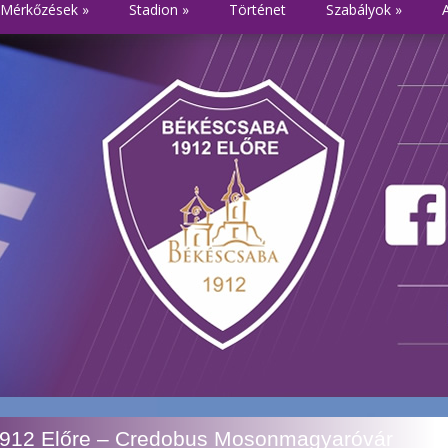
Mérkőzések
»
Stadion
»
Történet
Szabályok
»
1912 Előre – Credobus Mosonmagyaróvár