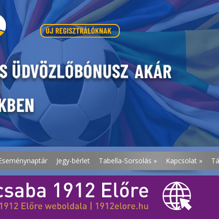
Eseménynaptár
Jegy-bérlet
Tabella-Sorsolás
»
Kapcsolat
»
T