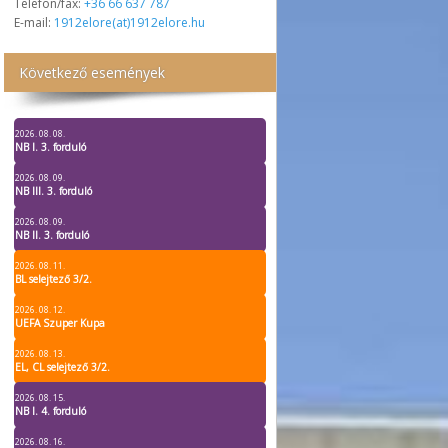
Telefon/fax:
+36 66 637 787
E-mail:
1912elore(at)1912elore.hu
Következő események
2026. 08. 08.
NB I. 3. forduló
2026. 08. 09.
NB III. 3. forduló
2026. 08. 09.
NB II. 3. forduló
2026. 08. 11.
BL selejtező 3/2.
2026. 08. 12.
UEFA Szuper Kupa
2026. 08. 13.
EL, CL selejtező 3/2.
2026. 08. 15.
NB I. 4. forduló
2026. 08. 16.