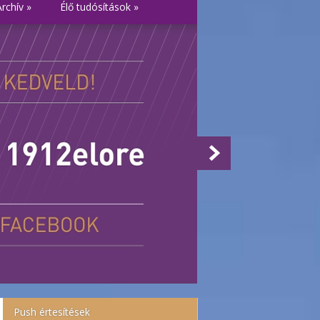
Archív
»
Élő tudósítások
»
Push értesítések