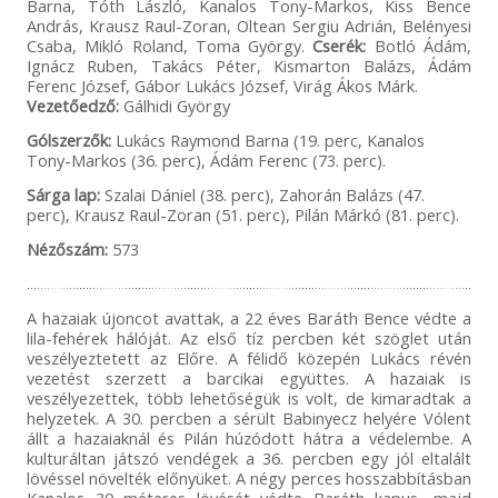
Barna, Tóth László, Kanalos Tony-Markos, Kiss Bence
András, Krausz Raul-Zoran, Oltean Sergiu Adrián, Belényesi
Csaba, Mikló Roland, Toma György.
Cserék:
Botló Ádám,
Ignácz Ruben, Takács Péter, Kismarton Balázs, Ádám
Ferenc József, Gábor Lukács József, Virág Ákos Márk.
Vezetőedző:
Gálhidi György
Gólszerzők:
Lukács Raymond Barna (19. perc, Kanalos
Tony-Markos (36. perc), Ádám Ferenc (73. perc).
Sárga lap:
Szalai Dániel (38. perc), Zahorán Balázs (47.
perc), Krausz Raul-Zoran (51. perc), Pilán Márkó (81. perc).
Nézőszám:
573
A hazaiak újoncot avattak, a 22 éves Baráth Bence védte a
lila-fehérek hálóját. Az első tíz percben két szöglet után
veszélyeztetett az Előre. A félidő közepén Lukács révén
vezetést szerzett a barcikai együttes. A hazaiak is
veszélyezettek, több lehetőségük is volt, de kimaradtak a
helyzetek. A 30. percben a sérült Babinyecz helyére Vólent
állt a hazaiaknál és Pilán húzódott hátra a védelembe. A
kulturáltan játszó vendégek a 36. percben egy jól eltalált
lövéssel növelték előnyüket. A négy perces hosszabbításban
Kanalos 30 méteres lövését védte Baráth kapus, majd