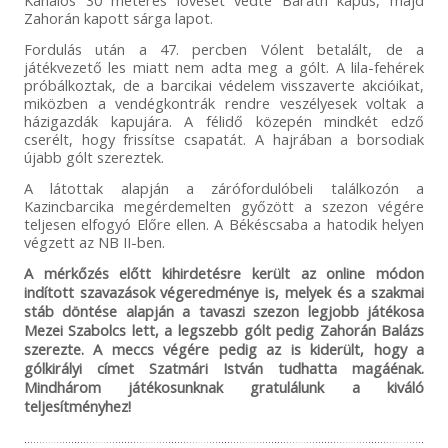
Zahorán kapott sárga lapot.
Fordulás után a 47. percben Vólent betalált, de a
játékvezető les miatt nem adta meg a gólt. A lila-fehérek
próbálkoztak, de a barcikai védelem visszaverte akcióikat,
miközben a vendégkontrák rendre veszélyesek voltak a
házigazdák kapujára. A félidő közepén mindkét edző
cserélt, hogy frissítse csapatát. A hajrában a borsodiak
újabb gólt szereztek.
A látottak alapján a zárófordulóbeli találkozón a
Kazincbarcika megérdemelten győzött a szezon végére
teljesen elfogyó Előre ellen. A Békéscsaba a hatodik helyen
végzett az NB II-ben.
A mérkőzés előtt kihirdetésre került az online módon
indított szavazások végeredménye is, melyek és a szakmai
stáb döntése alapján a tavaszi szezon legjobb játékosa
Mezei Szabolcs lett, a legszebb gólt pedig Zahorán Balázs
szerezte. A meccs végére pedig az is kiderült, hogy a
gólkirályi címet Szatmári István tudhatta magáénak.
Mindhárom játékosunknak gratulálunk a kiváló
teljesítményhez!