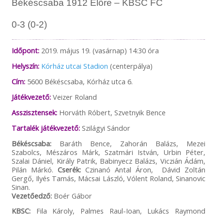
Békéscsaba 1912 Előre – KBSC FC
0-3 (0-2)
Időpont:
2019. május 19. (vasárnap) 14:30 óra
Helyszín:
Kórház utcai Stadion
(centerpálya)
Cím:
5600 Békéscsaba, Kórház utca 6.
Játékvezető:
Veizer Roland
Asszisztensek:
Horváth Róbert, Szvetnyik Bence
Tartalék játékvezető:
Szilágyi Sándor
Békéscsaba:
Baráth Bence, Zahorán Balázs, Mezei
Szabolcs, Mészáros Márk, Szatmári István, Urbin Péter,
Szalai Dániel, Király Patrik, Babinyecz Balázs, Viczián Ádám,
Pilán Márkó.
Cserék:
Czinanó Antal Áron, Dávid Zoltán
Gergő, Ilyés Tamás, Mácsai László, Vólent Roland, Sinanovic
Sinan.
Vezetőedző:
Boér Gábor
KBSC:
Fila Károly, Palmes Raul-Ioan, Lukács Raymond