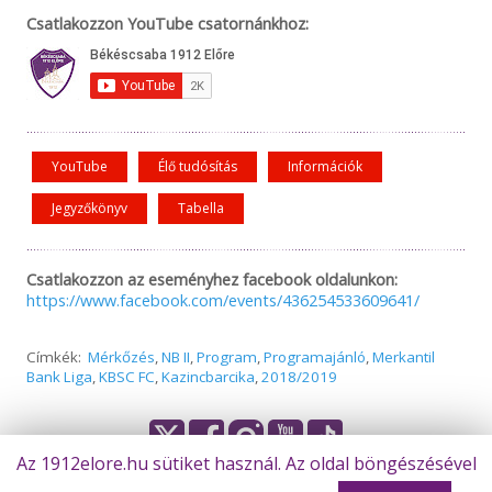
Csatlakozzon YouTube csatornánkhoz:
YouTube
Élő tudósítás
Információk
Jegyzőkönyv
Tabella
Csatlakozzon az eseményhez facebook oldalunkon:
https://www.facebook.com/events/436254533609641/
Címkék:
Mérkőzés
,
NB II
,
Program
,
Programajánló
,
Merkantil
Bank Liga
,
KBSC FC
,
Kazincbarcika
,
2018/2019
Az 1912elore.hu sütiket használ. Az oldal böngészésével