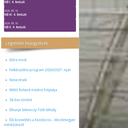
NB I. 4. forduló
2026. 08. 16.
NB III. 4. forduló
2026. 08. 16.
NB II. 4. forduló
Legutóbbi bejegyzések
Előre most
Felkészülési program 2026/2027. nyár
Nevezések
Mikló Roland máshol folytatja
38 éve történt
Elhunyt Selmeczy-Tóth Mihály
Élő közvetítés a Kondoros – Mezőmegyer
mérkőzésről