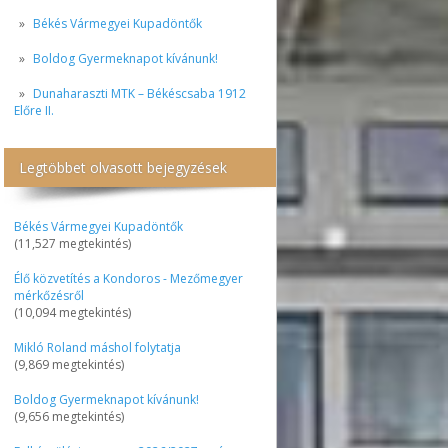
Békés Vármegyei Kupadöntők
Boldog Gyermeknapot kívánunk!
Dunaharaszti MTK – Békéscsaba 1912
Előre II.
Legtöbbet olvasott bejegyzések
Békés Vármegyei Kupadöntők
(11,527 megtekintés)
Élő közvetítés a Kondoros - Mezőmegyer
mérkőzésről
(10,094 megtekintés)
Mikló Roland máshol folytatja
(9,869 megtekintés)
Boldog Gyermeknapot kívánunk!
(9,656 megtekintés)