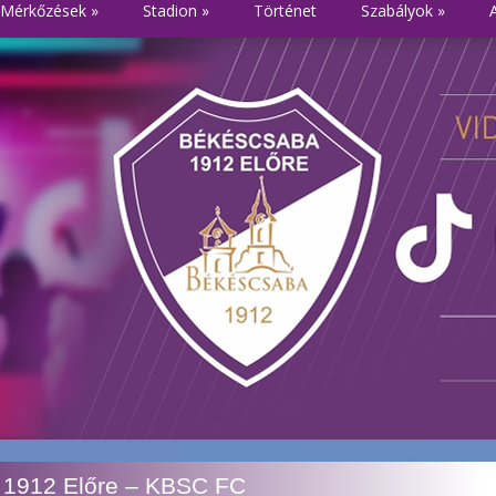
Mérkőzések
»
Stadion
»
Történet
Szabályok
»
 1912 Előre – KBSC FC