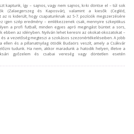
 kaptunk, így – sajnos, vagy nem sajnos, ki-ki döntse el – túl sok
ók (Zalaegerszeg és Kaposvár), valamint a kiesők (Cegléd,
 az is kiderült, hogy csapatunknak az 5-7. pozíciók megszerzésére
ez igen szép eredmény – emlékezzenek csak, mennyire szkeptikus
ilyen a profi futball, minden egyes apró megingást büntet a sors,
 ebben az idényben. Nyilván lehet keresni az okokat-okozatokat –
b és a vezetőség megteszi a szokásos szezonértékeléseiben. A jobb
a ellen és a pillanatnyilag ötödik Budaörs veszít, amely a Csákvár
előzni tudunk. Ha nem, akkor maradunk a hatodik helyen, illetve a
oksári győzelem és csabai vereség vagy döntetlen esetén