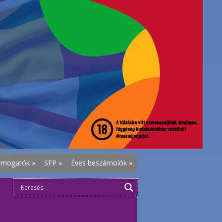
ámogatók
»
SFP
»
Éves beszámolók
»