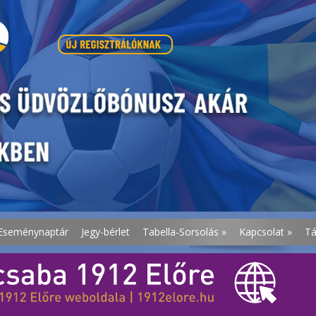
Eseménynaptár
Jegy-bérlet
Tabella-Sorsolás
»
Kapcsolat
»
T