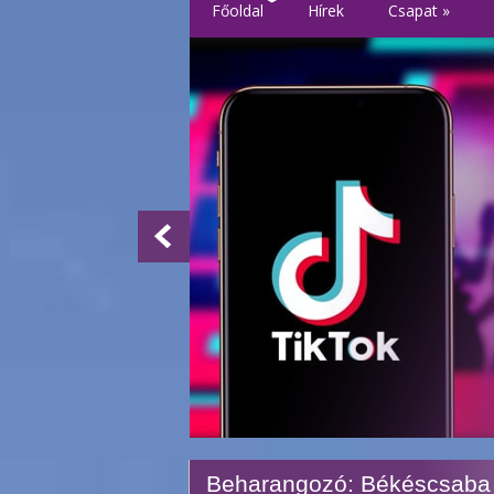
Főoldal
Hírek
Csapat
»
Beharangozó: Békéscsaba