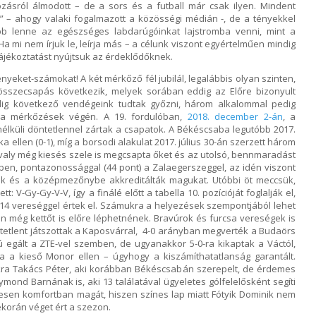
ásról álmodott – de a sors és a futball már csak ilyen. Mindent
” – ahogy valaki fogalmazott a közösségi médián -, de a tényekkel
bb lenne az egészséges labdarúgóinkat lajstromba venni, mint a
 Ha mi nem írjuk le, leírja más – a célunk viszont egyértelműen mindig
 tájékoztatást nyújtsuk az érdeklődőknek.
ényeket-számokat! A két mérkőző fél jubilál, legalábbis olyan szinten,
összecsapás következik, melyek sorában eddig az Előre bizonyult
dig következő vendégeink tudtak győzni, három alkalommal pedig
 a mérkőzések végén. A 19. fordulóban,
2018. december 2-án
, a
lküli döntetlennel zártak a csapatok. A Békéscsaba legutóbb 2017.
 ellen (0-1), míg a borsodi alakulat 2017. július 30-án szerzett három
avaly még kiesés szele is megcsapta őket és az utolsó, bennmaradást
en, pontazonossággal (44 pont) a Zalaegerszeggel, az idén viszont
ttak és a középmezőnybe akkreditálták magukat. Utóbbi öt meccsük,
: V-Gy-Gy-V-V, így a finálé előtt a tabella 10. pozícióját foglalják el,
 14 vereséggel értek el. Számukra a helyezések szempontjából lehet
n még kettőt is előre léphetnének. Bravúrok és furcsa vereségek is
tetlent játszottak a Kaposvárral, 4-0 arányban megverték a Budaörs
ú egált a ZTE-vel szemben, de ugyanakkor 5-0-ra kikaptak a Váctól,
a a kieső Monor ellen – úgyhogy a kiszámíthatatlanság garantált.
ra Takács Péter, aki korábban Békéscsabán szerepelt, de érdemes
ymond Barnának is, aki 13 találatával ügyeletes gólfelelősként segíti
jesen komfortban magát, hiszen színes lap miatt Fótyik Dominik nem
ekorán véget ért a szezon.