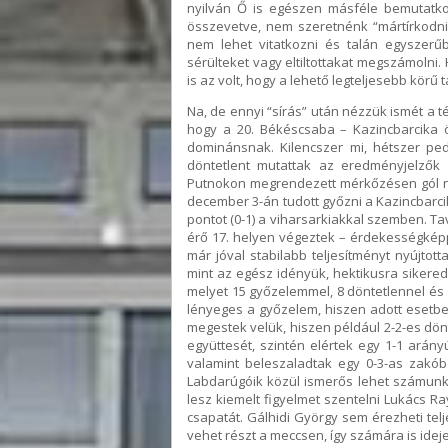
nyilván Ő is egészen másféle bemutatkoz
összevetve, nem szeretnénk “mártírkodni
nem lehet vitatkozni és talán egyszerű
sérülteket vagy eltiltottakat megszámolni.
is az volt, hogy a lehető legteljesebb körű
Na, de ennyi “sírás” után nézzük ismét a t
hogy a 20. Békéscsaba – Kazincbarcika 
dominánsnak. Kilencszer mi, hétszer pe
döntetlent mutattak az eredményjelzők
Putnokon megrendezett mérkőzésen gól né
december 3-án tudott győzni a Kazincbarcika
pontot (0-1) a viharsarkiakkal szemben. T
érő 17. helyen végeztek – érdekességképp
már jóval stabilabb teljesítményt nyújto
mint az egész idényük, hektikusra sikeredett
melyet 15 győzelemmel, 8 döntetlennel és
lényeges a győzelem, hiszen adott esetbe
megestek velük, hiszen például 2-2-es dön
együttesét, szintén elértek egy 1-1 arány
valamint beleszaladtak egy 0-3-as zakób
Labdarúgóik közül ismerős lehet számunk
lesz kiemelt figyelmet szentelni Lukács Ra
csapatát. Gálhidi György sem érezheti tel
vehet részt a meccsen, így számára is idej