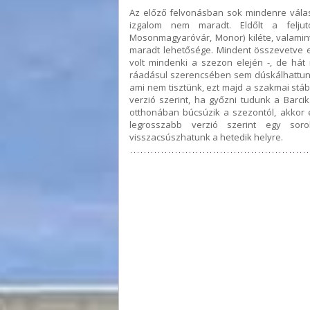
Az előző felvonásban sok mindenre választ
izgalom nem maradt. Eldőlt a feljut
Mosonmagyaróvár, Monor) kiléte, valamint
maradt lehetősége. Mindent összevetve 
volt mindenki a szezon elején -, de hát 
ráadásul szerencsében sem dúskálhattunk
ami nem tisztünk, ezt majd a szakmai stá
verzió szerint, ha győzni tudunk a Barcik
otthonában búcsúzik a szezontól, akkor 
legrosszabb verzió szerint egy sor
visszacsúszhatunk a hetedik helyre.