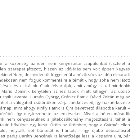
bár a közönség az idén nem kényeztette csapatunkat (tisztelet a
den szerepet játszott, hiszen az időjárás sem volt éppen kegyes
kintetében, de mindentől függetlenül a nézőcsúcs az idén elmaradt
zándékosan nem fogjuk kommentálni a témát -, hogy soha nem látott
ések és eltiltások. Csak felsoroljuk, amit amúgy is tud mindenki:
 Máris Dominik kénytelen színes lapok miatt kihagyni az utolsó
 Lustyik Levente, Hursán György, Gránicz Patrik. Dávid Zoltán még az
ahol a válogatott csütörtökön zárja mérkőzéseit, így hazaérkezése
árnap, mint ahogy Király Patrik is újra bevethető állapotba került –
jbőréből, így megkezdhette az edzéseket. Mivel a héten második
őink nem kényszerülnek a játékosállomány megosztására, tehát a
talán bővülhet egy kicsit. Öröm az ürömben, hogy a Gyirmót ellen
t helytállt, sőt büntetőt is hárított – így újabb debütálásról
att pedig Baráth Bencének is lehetősége lesz a kispadra ülni, bár