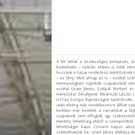
A tét tehát a tisztességes befejezés, 
kivételnek) – nyilván ebben is több min
hozzánk a hazai rendezésű mérkőzések te
– ez tény. Mint ahogy az is – ezúttal s
mennyiségben sújtották csapatunkat sérül
ezúttal Uram János, Szélpál Norbert és
mérkőzést. Sérültjeink: Ribánszki László,
U17-es Európa Bajnokságon tartózkodik, 
után elvileg már rendelkezésre állhat vas
kedden már kivették a varratokat a fe
csapatunk sem elfoglalt, így szakvezet
merítési lehetőség ebből a szempontból 
lehetőséget kapó Czinanó kapus abszolú
számolhatunk be. Uram János eltiltása mi