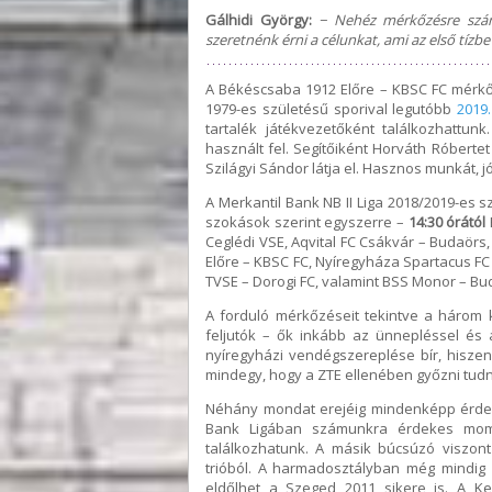
Gálhidi György:
− Nehéz mérkőzésre számí
szeretnénk érni a célunkat, ami az első tízbe 
A Békéscsaba 1912 Előre – KBSC FC mérk
1979-es születésű sporival legutóbb
2019
tartalék játékvezetőként találkozhattun
használt fel. Segítőiként Horváth Róbertet 
Szilágyi Sándor látja el. Hasznos munkát, 
A Merkantil Bank NB II Liga 2018/2019-es 
szokások szerint egyszerre –
14:30 órától
Ceglédi VSE, Aqvital FC Csákvár – Budaö
Előre – KBSC FC, Nyíregyháza Spartacus FC
TVSE – Dorogi FC, valamint BSS Monor – Bu
A forduló mérkőzéseit tekintve a három 
feljutók – ők inkább az ünnepléssel és az
nyíregyházi vendégszereplése bír, his
mindegy, hogy a ZTE ellenében győzni tudn
Néhány mondat erejéig mindenképp érdeme
Bank Ligában számunkra érdekes mome
találkozhatunk. A másik búcsúzó viszont
trióból. A harmadosztályban még mindig 
eldőlhet a Szeged 2011 sikere is. A K