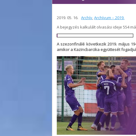
2019. 05. 16.
Archív
,
Archívum – 2019.
A bejegyzés kalkulált olvasási ideje 554 m
A szezonfinálé következik 2019. május 19
amikor a Kazincbarcika együttesét fogadju