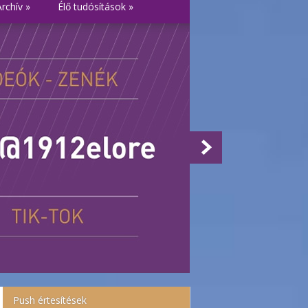
Archív
»
Élő tudósítások
»
Push értesítések