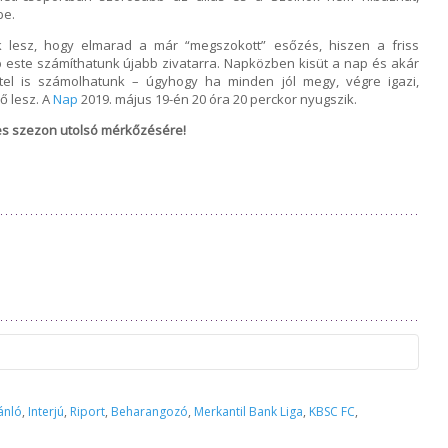
be.
k lesz, hogy elmarad a már “megszokott” esőzés, hiszen a friss
p este számíthatunk újabb zivatarra. Napközben kisüt a nap és akár
tel is számolhatunk – úgyhogy ha minden jól megy, végre igazi,
ő lesz. A
Nap
2019. május 19-én 20 óra 20 perckor nyugszik.
-es szezon utolsó mérkőzésére!
gy az 1912elore.hu web- és a facebook.com/1912elore oldalon
ánló
,
Interjú
,
Riport
,
Beharangozó
,
Merkantil Bank Liga
,
KBSC FC
,
goldások és fotók a Békéscsaba 1912 Előre Futball Zrt. tulajdonát
engedélye nélkül a tartalom egészét vagy egyes részeit bármely