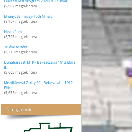
Felkészülési program 2026/2027. nyár
(9,582 megtekintés)
Elhunyt Selmeczy-Tóth Mihály
(9,107 megtekintés)
Nevezések
(8,793 megtekintés)
38 éve történt
(8,210 megtekintés)
Dunaharaszti MTK - Békéscsaba 1912 Előre
II.
(5,665 megtekintés)
Mezőkövesd Zsóry FC - Békéscsaba 1912
Előre
(5,636 megtekintés)
Támogatóink