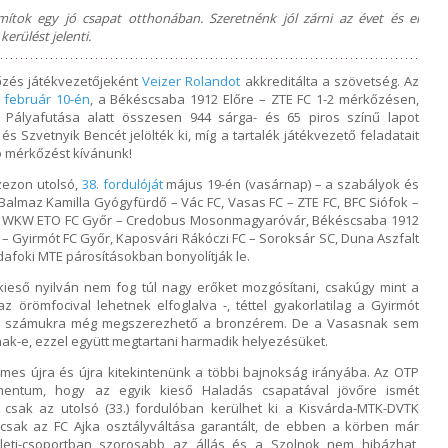
tok egy jó csapat otthonában. Szeretnénk jól zárni az évet és el
kerülést jelenti.
őzés játékvezetőjeként
Veizer Rolandot
akkreditálta a szövetség. Az
. február 10-én
, a Békéscsaba 1912 Előre – ZTE FC 1-2 mérkőzésen,
k. Pályafutása alatt összesen 944 sárga- és 65 piros színű lapot
és Szvetnyik Bencét jelölték ki, míg a tartalék játékvezető feladatait
jó mérkőzést kívánunk!
szezon utolsó,
38. fordulóját
május 19-én (vasárnap) – a szabályok és
Balmaz Kamilla Gyógyfürdő – Vác FC, Vasas FC – ZTE FC, BFC Siófok –
rs, WKW ETO FC Győr – Credobus Mosonmagyaróvár, Békéscsaba 1912
 – Gyirmót FC Győr, Kaposvári Rákóczi FC – Soroksár SC, Duna Aszfalt
dafoki MTE párosításokban bonyolítják le.
kieső nyilván nem fog túl nagy erőket mozgósítani, csakúgy mint a
 örömfocival lehetnek elfoglalva -, téttel gyakorlatilag a Gyirmót
zen számukra még megszerezhető a bronzérem. De a Vasasnak sem
ak-e, ezzel együtt megtartani harmadik helyezésüket.
s újra és újra kitekintenünk a többi bajnokság irányába. Az OTP
ntum, hogy az egyik kieső Haladás csapatával jövőre ismét
 csak az utolsó (33.) fordulóban kerülhet ki a Kisvárda-MTK-DVTK
csak az FC Ajka osztályváltása garantált, de ebben a körben már
eleti-csoportban szorosabb az állás és a Szolnok nem hibázhat,