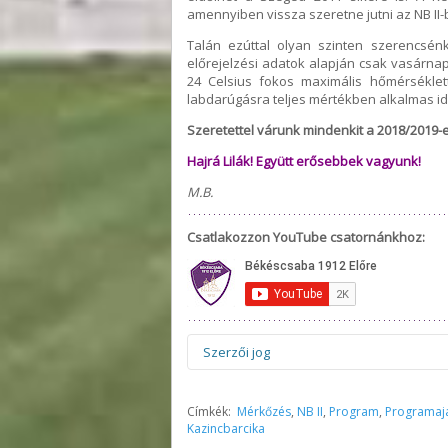
amennyiben vissza szeretne jutni az NB II-
Talán ezúttal olyan szinten szerencsén
előrejelzési adatok alapján csak vasárna
24 Celsius fokos maximális hőmérséklet
labdarúgásra teljes mértékben alkalmas id
Szeretettel várunk mindenkit a 2018/2019
Hajrá Lilák! Együtt erősebbek vagyunk!
M.B.
Csatlakozzon YouTube csatornánkhoz:
Szerzői jog
Figyelem! Felhívjuk figyelmüket, ho
Címkék:
Mérkőzés
,
NB II
,
Program
,
Programaj
megjelenő hírek, interjúk, ötletek, me
Kazincbarcika
képezik. Tilos a tulajdonos előzetes 