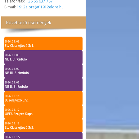
Telefon/fax:
+36 66 637 787
E-mail:
1912elore(at)1912elore.hu
Következő események
2026. 08. 06.
EL, CL selejtező 3/1.
2026. 08. 08.
NB I. 3. forduló
2026. 08. 09.
NB III. 3. forduló
2026. 08. 09.
NB II. 3. forduló
2026. 08. 11.
BL selejtező 3/2.
2026. 08. 12.
UEFA Szuper Kupa
2026. 08. 13.
EL, CL selejtező 3/2.
2026. 08. 15.