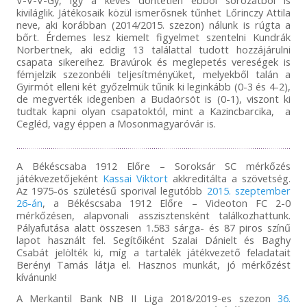
V-V-V-Gy, így a kevés döntetlen ebből sorozatból is
kiviláglik. Játékosaik közül ismerősnek tűnhet Lőrinczy Attila
neve, aki korábban (2014/2015. szezon) nálunk is rúgta a
bőrt. Érdemes lesz kiemelt figyelmet szentelni Kundrák
Norbertnek, aki eddig 13 találattal tudott hozzájárulni
csapata sikereihez. Bravúrok és meglepetés vereségek is
fémjelzik szezonbéli teljesítményüket, melyekből talán a
Gyirmót elleni két győzelmük tűnik ki leginkább (0-3 és 4-2),
de megverték idegenben a Budaörsöt is (0-1), viszont ki
tudtak kapni olyan csapatoktól, mint a Kazincbarcika, a
Cegléd, vagy éppen a Mosonmagyaróvár is.
A Békéscsaba 1912 Előre – Soroksár SC mérkőzés
játékvezetőjeként
Kassai Viktort
akkreditálta a szövetség.
Az 1975-ös születésű sporival legutóbb
2015. szeptember
26-án
, a Békéscsaba 1912 Előre – Videoton FC 2-0
mérkőzésen, alapvonali asszisztensként találkozhattunk.
Pályafutása alatt összesen 1.583 sárga- és 87 piros színű
lapot használt fel. Segítőiként Szalai Dánielt és Baghy
Csabát jelölték ki, míg a tartalék játékvezető feladatait
Berényi Tamás látja el. Hasznos munkát, jó mérkőzést
kívánunk!
A Merkantil Bank NB II Liga 2018/2019-es szezon
36.