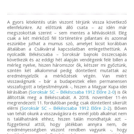
A gyors kitekintés után viszont térjünk vissza következő
ellenfelünkre. Az előttünk álló csata – az idén már
megszokottak szerint – sem mentes a kihívásoktól. Elég
csak a két mérkőző fél történetére pillantani és azonnal
eszünkbe juthat a mumus szó, amelyet kicsit korábban
általában a Csákvárral kapcsolatban emlegethettünk. A
nyolcadik Békéscsaba – Soroksár bajnoki összecsapás
következik és az eddigi hét alapján vendégeink felé billen a
mérleg nyelve, hiszen háromszor ők, kétszer mi győztünk,
szintén két alkalommal pedig döntetlent mutattak az
eredményjelzők a mérkőzések végén. Van miért
visszavágnunk – bár a budapestiek ellen permanensen
visszafogott a teljesítményünk -, hiszen a Magyar Kupa idei
kiírásában (
Soroksár SC – Békéscsaba 1912 Előre 2-0
) is ők
állították meg a Békéscsabát. A 2018. november 11-én
megrendezett 11. fordulóban pedig csak döntetlent sikerült
elérni (
Soroksár SC – Békéscsaba 1912 Előre 2-2
). Bőven
van tehát okunk a visszavágásra és ennél jobb alkalmat nem
is találhatnánk ehhez, hiszen talán mondhatjuk azt –
függetlenül attól, hogy játékban annyira nem, de
eredményességben viszont rendben vagyunk -, hogy