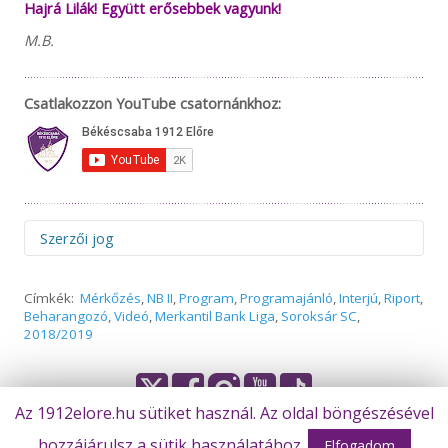
Hajrá Lilák! Együtt erősebbek vagyunk!
M.B.
Csatlakozzon YouTube csatornánkhoz:
Szerzői jog
Figyelem! Felhívjuk figyelmüket, hogy az 1912elore.hu web-
Címkék:
Mérkőzés
,
NB II
,
Program
,
Programajánló
,
Interjú
,
Riport
,
és a facebook.com/1912elore oldalon megjelenő hírek,
Beharangozó
,
Videó
,
Merkantil Bank Liga
,
Soroksár SC
,
interjúk, ötletek, megoldások és fotók a Békéscsaba 1912
2018/2019
Előre Futball Zrt. tulajdonát képezik. Tilos a tulajdonos
előzetes engedélye nélkül a tartalom egészét vagy egyes
részeit bármely formában átruházni, terjeszteni,
reprodukálni vagy a saját személyes használatot
Az 1912elore.hu sütiket használ. Az oldal böngészésével
meghaladó mértékben tárolni esetleg kinyomtatni. A
híranyagok bármilyen célú szolgáltatásként való
hozzájárulsz a sütik használatához.
© Békéscsaba 1912 Előre Futball Zrt.
Elfogadom