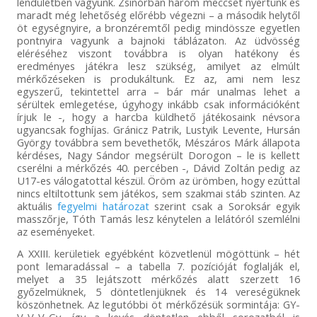
lendületben vagyunk. Zsinórban három meccset nyertünk és
maradt még lehetőség előrébb végezni – a második helytől
öt egységnyire, a bronzéremtől pedig mindössze egyetlen
pontnyira vagyunk a bajnoki táblázaton. Az üdvösség
eléréséhez viszont továbbra is olyan hatékony és
eredményes játékra lesz szükség, amilyet az elmúlt
mérkőzéseken is produkáltunk. Ez az, ami nem lesz
egyszerű, tekintettel arra – bár már unalmas lehet a
sérültek emlegetése, úgyhogy inkább csak információként
írjuk le -, hogy a harcba küldhető játékosaink névsora
ugyancsak foghíjas. Gránicz Patrik, Lustyik Levente, Hursán
György továbbra sem bevethetők, Mészáros Márk állapota
kérdéses, Nagy Sándor megsérült Dorogon – le is kellett
cserélni a mérkőzés 40. percében -, Dávid Zoltán pedig az
U17-es válogatottal készül. Öröm az ürömben, hogy ezúttal
nincs eltiltottunk sem játékos, sem szakmai stáb szinten. Az
aktuális
fegyelmi határozat
szerint csak a Soroksár egyik
masszőrje, Tóth Tamás lesz kénytelen a lelátóról szemlélni
az eseményeket.
A XXIII. kerületiek egyébként közvetlenül mögöttünk – hét
pont lemaradással – a tabella 7. pozícióját foglalják el,
melyet a 35 lejátszott mérkőzés alatt szerzett 16
győzelmüknek, 5 döntetlenjüknek és 14 vereségüknek
köszönhetnek. Az legutóbbi öt mérkőzésük sormintája: GY-