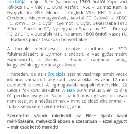
fordulóját
május 5-én (vasárnap)
17:00 órától
Kaposvári
Rákóczi FC – Vác FC, Duna Aszfalt TVSE – Balmaz Kamilla
Gyógyfürdő, BSS Monor – Ceglédi VSE, BFC Siófok –
Credobus Mosonmagyaróvár, Aqvital FC Csákvár – KBSC
FC, WKW ETO FC Győr – Gyirmót FC Győr, Békéscsaba 1912
Előre – Soroksár SC, Nyíregyháza Spartacus FC – Dorogi
FC, ZTE FC – Budafoki MTE, valamint
18:00 órától
Vasas FC
– Budaörs párosításokban bonyolítják le.
A forduló mérkőzéseit tekintve szorítunk az ETO
feltámadásáért a Gyirmót ellenében, a Vác győzelméért
Kaposvárott, a Vasas – Budaörs rangadón pedig
kiegyeznénk egy barátságos iksszel.
Hihetetlen, de az
előrejelzés
szerint vasárnap ismét vacak
időjárás várható: hidegfront, zivatarokkal és akár 12 mm
csapadék is eshet. A legmagasabb nappali hőmérséklet 22
Celsius fok körül alakulhat. A
Nap
2019. május 5-én 20 óra
01 perckor nyugszik. Sajnos az időjárás egészen biztosan
nem tesz jót a nézőszámnak – mint az előző alkalommal -,
tudjuk senki sem szeretne bőrig ázni.
Szeretettel várunk mindenkit az Előre újabb hazai
mérkőzésére, melyekből ebben a szezonban – ezzel együtt
– már csak kettő maradt!