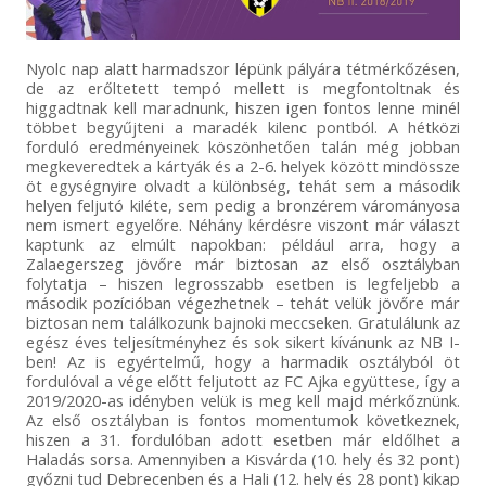
Nyolc nap alatt harmadszor lépünk pályára tétmérkőzésen,
de az erőltetett tempó mellett is megfontoltnak és
higgadtnak kell maradnunk, hiszen igen fontos lenne minél
többet begyűjteni a maradék kilenc pontból. A hétközi
forduló eredményeinek köszönhetően talán még jobban
megkeveredtek a kártyák és a 2-6. helyek között mindössze
öt egységnyire olvadt a különbség, tehát sem a második
helyen feljutó kiléte, sem pedig a bronzérem várományosa
nem ismert egyelőre. Néhány kérdésre viszont már választ
kaptunk az elmúlt napokban: például arra, hogy a
Zalaegerszeg jövőre már biztosan az első osztályban
folytatja – hiszen legrosszabb esetben is legfeljebb a
második pozícióban végezhetnek – tehát velük jövőre már
biztosan nem találkozunk bajnoki meccseken. Gratulálunk az
egész éves teljesítményhez és sok sikert kívánunk az NB I-
ben! Az is egyértelmű, hogy a harmadik osztályból öt
fordulóval a vége előtt feljutott az FC Ajka együttese, így a
2019/2020-as idényben velük is meg kell majd mérkőznünk.
Az első osztályban is fontos momentumok következnek,
hiszen a 31. fordulóban adott esetben már eldőlhet a
Haladás sorsa. Amennyiben a Kisvárda (10. hely és 32 pont)
győzni tud Debrecenben és a Hali (12. hely és 28 pont) kikap