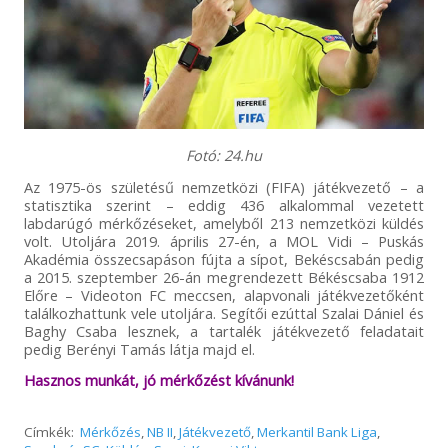
Fotó: 24.hu
Az 1975-ös születésű nemzetközi (FIFA) játékvezető – a
statisztika szerint – eddig 436 alkalommal vezetett
labdarúgó mérkőzéseket, amelyből 213 nemzetközi küldés
volt. Utoljára 2019. április 27-én, a MOL Vidi – Puskás
Akadémia összecsapáson fújta a sípot, Bekéscsabán pedig
a 2015. szeptember 26-án megrendezett Békéscsaba 1912
Előre – Videoton FC meccsen, alapvonali játékvezetőként
találkozhattunk vele utoljára. Segítői ezúttal Szalai Dániel és
Baghy Csaba lesznek, a tartalék játékvezető feladatait
pedig Berényi Tamás látja majd el.
Hasznos munkát, jó mérkőzést kívánunk!
Címkék:
Mérkőzés
,
NB II
,
Játékvezető
,
Merkantil Bank Liga
,