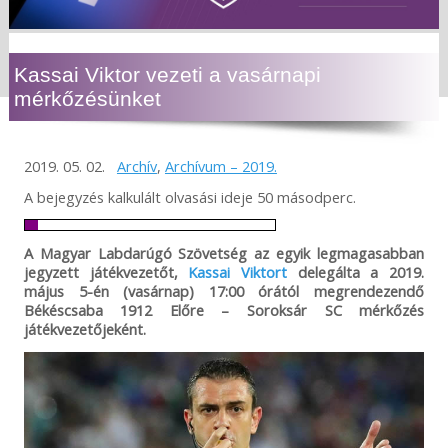
Kassai Viktor vezeti a vasárnapi
mérkőzésünket
2019. 05. 02.
Archív
,
Archívum – 2019.
A bejegyzés kalkulált olvasási ideje 50 másodperc.
A Magyar Labdarúgó Szövetség az egyik legmagasabban
jegyzett játékvezetőt,
Kassai Viktort
delegálta a 2019.
május 5-én (vasárnap) 17:00 órától megrendezendő
Békéscsaba 1912 Előre – Soroksár SC mérkőzés
játékvezetőjeként.