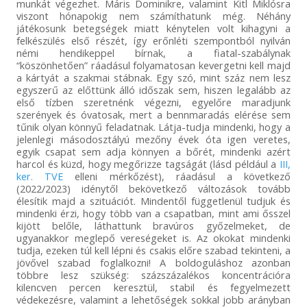
munkát végezhet. Máris Dominikre, valamint Kitl Miklósra
viszont hónapokig nem számíthatunk még. Néhány
játékosunk betegségek miatt kénytelen volt kihagyni a
felkészülés első részét, így erőnléti szempontból nyilván
némi hendikeppel bírnak, a fiatal-szabálynak
“köszönhetően” ráadásul folyamatosan kevergetni kell majd
a kártyát a szakmai stábnak. Egy szó, mint száz nem lesz
egyszerű az előttünk álló időszak sem, hiszen legalább az
első tízben szeretnénk végezni, egyelőre maradjunk
szerények és óvatosak, mert a bennmaradás elérése sem
tűnik olyan könnyű feladatnak. Látja-tudja mindenki, hogy a
jelenlegi másodosztályú mezőny évek óta igen veretes,
egyik csapat sem adja könnyen a bőrét, mindenki azért
harcol és küzd, hogy megőrizze tagságát (lásd például a
III,
ker. TVE
elleni mérkőzést), ráadásul a következő
(2022/2023) idénytől bekövetkező változások tovább
élesítik majd a szituációt. Mindentől függetlenül tudjuk és
mindenki érzi, hogy több van a csapatban, mint ami ősszel
kijött belőle, láthattunk bravúros győzelmeket, de
ugyanakkor meglepő vereségeket is. Az okokat mindenki
tudja, ezeken túl kell lépni és csakis előre szabad tekinteni, a
jövővel szabad foglalkozni! A boldoguláshoz azonban
többre lesz szükség: százszázalékos koncentrációra
kilencven percen keresztül, stabil és fegyelmezett
védekezésre, valamint a lehetőségek sokkal jobb arányban