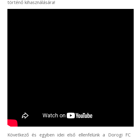
történő kihasználására!
Következő és egyben idei első ellenfelünk a Dorogi FC