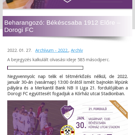
Beharangozó: Békéscsaba 1912 Előre –
Dorogi FC
2022. 01. 27.
Archívum - 2022.
,
Archív
A bejegyzés kalkulált olvasási ideje 585 másodperc.
Negyvennyolc nap telik el tétmérkőzés nélkül, de 2022.
január 30-án (vasárnap) 13:00 órától ismét bajnokin lépünk
pályára és a Merkantil Bank NB II Liga 21. fordulójában a
Dorogi FC együttesét fogadjuk a Kórház utcai Stadionban.