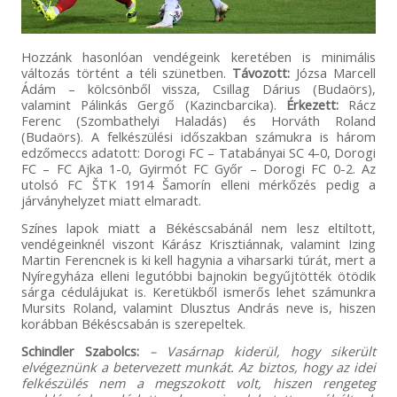
Hozzánk hasonlóan vendégeink keretében is minimális
változás történt a téli szünetben.
Távozott:
Józsa Marcell
Ádám – kölcsönből vissza, Csillag Dárius (Budaörs),
valamint Pálinkás Gergő (Kazincbarcika).
Érkezett:
Rácz
Ferenc (Szombathelyi Haladás) és Horváth Roland
(Budaörs). A felkészülési időszakban számukra is három
edzőmeccs adatott: Dorogi FC – Tatabányai SC 4-0, Dorogi
FC – FC Ajka 1-0, Gyirmót FC Győr – Dorogi FC 0-2. Az
utolsó FC ŠTK 1914 Šamorín elleni mérkőzés pedig a
járványhelyzet miatt elmaradt.
Színes lapok miatt a Békéscsabánál nem lesz eltiltott,
vendégeinknél viszont Kárász Krisztiánnak, valamint Izing
Martin Ferencnek is ki kell hagynia a viharsarki túrát, mert a
Nyíregyháza elleni legutóbbi bajnokin begyűjtötték ötödik
sárga cédulájukat is. Keretükből ismerős lehet számunkra
Mursits Roland, valamint Dlusztus András neve is, hiszen
korábban Békéscsabán is szerepeltek.
Schindler Szabolcs:
– Vasárnap kiderül, hogy sikerült
elvégeznünk a betervezett munkát. Az biztos, hogy az idei
felkészülés nem a megszokott volt, hiszen rengeteg