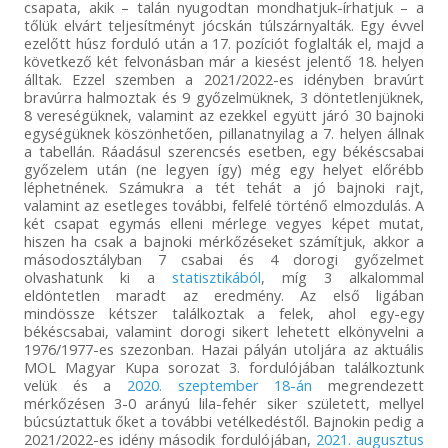
csapata, akik – talán nyugodtan mondhatjuk-írhatjuk – a
tőlük elvárt teljesítményt jócskán túlszárnyalták. Egy évvel
ezelőtt húsz forduló után a 17. pozíciót foglalták el, majd a
következő két felvonásban már a kiesést jelentő 18. helyen
álltak. Ezzel szemben a 2021/2022-es idényben bravúrt
bravúrra halmoztak és 9 győzelmüknek, 3 döntetlenjüknek,
8 vereségüknek, valamint az ezekkel együtt járó 30 bajnoki
egységüknek köszönhetően, pillanatnyilag a 7. helyen állnak
a tabellán. Ráadásul szerencsés esetben, egy békéscsabai
győzelem után (ne legyen így) még egy helyet előrébb
léphetnének. Számukra a tét tehát a jó bajnoki rajt,
valamint az esetleges további, felfelé történő elmozdulás. A
két csapat egymás elleni mérlege vegyes képet mutat,
hiszen ha csak a bajnoki mérkőzéseket számítjuk, akkor a
másodosztályban 7 csabai és 4 dorogi győzelmet
olvashatunk ki a
statisztikából
, míg 3 alkalommal
eldöntetlen maradt az eredmény. Az első ligában
mindössze kétszer találkoztak a felek, ahol egy-egy
békéscsabai, valamint dorogi sikert lehetett elkönyvelni a
1976/1977-es szezonban. Hazai pályán utoljára az aktuális
MOL Magyar Kupa sorozat 3. fordulójában találkoztunk
velük és a
2020. szeptember 18-án
megrendezett
mérkőzésen 3-0 arányú lila-fehér siker született, mellyel
búcsúztattuk őket a további vetélkedéstől. Bajnokin pedig a
2021/2022-es idény második fordulójában,
2021. augusztus