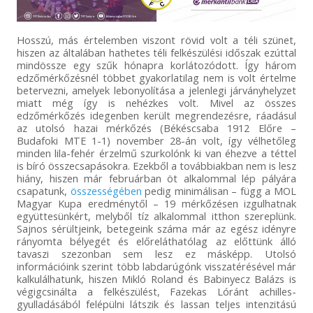
Hosszú, más értelemben viszont rövid volt a téli szünet,
hiszen az általában hathetes téli felkészülési időszak ezúttal
mindössze egy szűk hónapra korlátozódott. Így három
edzőmérkőzésnél többet gyakorlatilag nem is volt értelme
betervezni, amelyek lebonyolítása a jelenlegi járványhelyzet
miatt még így is nehézkes volt. Mivel az összes
edzőmérkőzés idegenben került megrendezésre, ráadásul
az utolsó hazai mérkőzés (Békéscsaba 1912 Előre –
Budafoki MTE 1-1) november 28-án volt, így vélhetőleg
minden lila-fehér érzelmű szurkolónk ki van éhezve a téttel
is bíró összecsapásokra. Ezekből a továbbiakban nem is lesz
hiány, hiszen már februárban öt alkalommal lép pályára
csapatunk,
összességében
pedig minimálisan – függ a MOL
Magyar Kupa eredménytől – 19 mérkőzésen izgulhatnak
együttesünkért, melyből tíz alkalommal itthon szereplünk.
Sajnos sérültjeink, betegeink száma már az egész idényre
rányomta bélyegét és előreláthatólag az előttünk álló
tavaszi szezonban sem lesz ez másképp. Utolsó
információink szerint több labdarúgónk visszatérésével már
kalkulálhatunk, hiszen Mikló Roland és Babinyecz Balázs is
végigcsinálta a felkészülést, Fazekas Lóránt achilles-
gyulladásából felépülni látszik és lassan teljes intenzitású