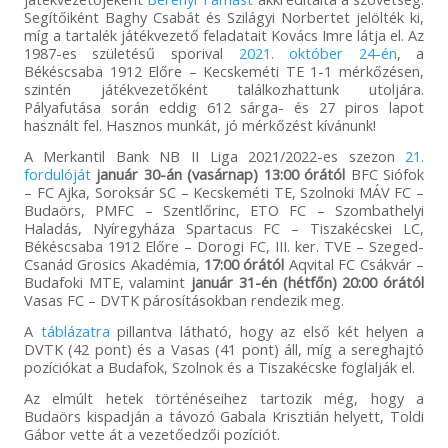
Segítőiként Baghy Csabát és Szilágyi Norbertet jelölték ki,
míg a tartalék játékvezető feladatait Kovács Imre látja el. Az
1987-es születésű sporival
2021. október 24-én
, a
Békéscsaba 1912 Előre – Kecskeméti TE 1-1 mérkőzésen,
szintén játékvezetőként találkozhattunk utoljára.
Pályafutása során eddig 612 sárga- és 27 piros lapot
használt fel. Hasznos munkát, jó mérkőzést kívánunk!
A Merkantil Bank NB II Liga 2021/2022-es szezon
21.
fordulóját
január 30-án (vasárnap) 13:00 órától
BFC Siófok
– FC Ajka, Soroksár SC – Kecskeméti TE, Szolnoki MÁV FC –
Budaörs, PMFC – Szentlőrinc, ETO FC – Szombathelyi
Haladás, Nyíregyháza Spartacus FC – Tiszakécskei LC,
Békéscsaba 1912 Előre – Dorogi FC, III. ker. TVE – Szeged-
Csanád Grosics Akadémia,
17:00 órától
Aqvital FC Csákvár –
Budafoki MTE, valamint
január 31-én (hétfőn) 20:00 órától
Vasas FC – DVTK párosításokban rendezik meg.
A
táblázatra
pillantva látható, hogy az első két helyen a
DVTK (42 pont) és a Vasas (41 pont) áll, míg a sereghajtó
pozíciókat a Budafok, Szolnok és a Tiszakécske foglalják el.
Az elmúlt hetek történéseihez tartozik még, hogy a
Budaörs kispadján a távozó Gabala Krisztián helyett, Toldi
Gábor vette át a vezetőedzői pozíciót.