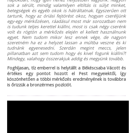
sok a sérült, mindig valamilyen eltiltás is súlyt minket,
betegségek és egyéb okok is hátráltatnak. Egyszerűen ott
tartunk, hogy az óriási fejtörést okoz, hogyan cseréljünk
egy-egy mérkőzésen, ráadásul most már sorozatban nem
is tudunk teljes kerettel kiállni, most is csak négy cserénk
volt és rögtön a mérkőzés elején el kellett használnunk
egyet. Nem tudom mikor lesz ennek vége, de nagyon
szeretném ha ez a helyzet lassan a múltba veszne és ki
tudnánk egyenesedni. Szerdán megint meccs, jelen
pillanatban azt sem tudom hogy és kivel fogunk kiállni?!
Mindegy, valahogy összerakjuk addig és megyünk tovább.
Foghíjasan, tíz emberrel is helytállt a Békéscsaba Vácott és
értékes egy pontot hozott el Pest megyeiektől, így
köszönhetően a többi mérkőzés eredményének is továbbra
is őrizzük a bronzérmes pozíciót.