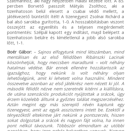
Szatmárihoz, aki nagy helyzetben Halasi kezébe lőtt. A 85.
percben Borvető passzolt Mátyás Zsolthoz, aki a
tizenhatoson belül elesett a csabai védő mellett, a
játékvezető büntetőt ítélt! A tizenegyest Zsolnai Richárd a
bal alsó sarokba gurította, 1-0. A hosszabbításban viszont
összejött az egyenlítés és a teljesen megérdemelt
pontmentés: Szélpál kapott egy indítást, majd belépett a
tizenhatoson belülre és kíméletlenül a jobb alsó sarokba
lőtt, 1-1.
Boér Gábor:
– Sajnos elfogytunk mind létszámban, mind
mentálisan és az első félidőben Ribánszki Lacinak
köszönhetjük, hogy meccsben maradtunk – volt néhány
hatalmas védése. Bár ennek ellenére hozzátartozik az
igazsághoz, hogy nekünk is volt néhány olyan
lehetőségünk, amit ki lehetett volna használni. Mindent
összevetve azonban az első játékrész nem nézett ki jól. A
második félidőt nézve nem szeretnék kitérni a kiállításra,
de utána szenzációs produkciót nyújtottak a srácok, úgy
érzem közelebb álltunk a győztes találat megszerzéséhez.
Aztán megint egy más szereplő révén kaptunk egy
tizenegyest, amit az egyik asszisztens intett be. Ezektől a
tényezőktől eltekintve járt nekünk a pontszerzés, hiszen
sokat dolgoztak a srácok és nagyon fájt volna, ha innen
pont nélkül távozunk. Többször elmondtam az utóbbi
napokban, hogy igen nehéz helyzetben vagyunk. Nagyon