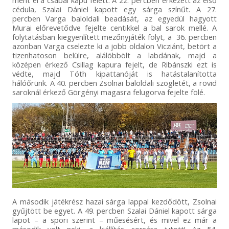
cédula, Szalai Dániel kapott egy sárga színűt. A 27.
percben Varga baloldali beadását, az egyedül hagyott
Murai előrevetődve fejelte centikkel a bal sarok mellé. A
folytatásban kiegyenlített mezőnyjáték folyt, a 36. percben
azonban Varga cselezte ki a jobb oldalon Vicziánt, betört a
tizenhatoson belülre, alálöbbölt a labdának, majd a
középen érkező Csillag kapura fejelt, de Ribánszki ezt is
védte, majd Tóth kipattanóját is hatástalanította
hálóőrünk. A 40. percben Zsolnai baloldali szögletét, a rövid
saroknál érkező Görgényi magasra felugorva fejelte fölé.
A második játékrész hazai sárga lappal kezdődött, Zsolnai
gyűjtött be egyet. A 49. percben Szalai Dániel kapott sárga
lapot – a spori szerint – műesésért, és mivel ez már a