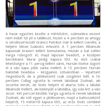
A hazai együttes kezdte a mérkőzést, számunkra viszont
nem indult túl jól a találkozó, hiszen a 4. percben az amúgy
is sérüléssel küzdő Gránicz Patrikot már le kellett cserélni, a
helyére Mezei Szabolcs érkezett. A 7. percben Ribánszki
kapusnak bravúrt kellett bemutatnia, miután a bal szélen
Varga robogott el, majd laposan beadott, a középen
berobbanó Murai pedig kapura lőtt. Az első csabai
lehetőségre a 11. percig kellett várni, Hursán lövése zúgott
el a váci kapu jobb sarka mellett. A 13. percben Hursán
baloldali beadása – kézgyanús szituációban – lepattant
Hegedűsről, de a játékvezető csak szögletet ítélt. A 16.
percben Csillag ugratta ki remek labdával Zsolnait, aki
ziccerbe került, de lövés helyett el akarta tolni a labdát
Ribánszki mellett, aki belenyúlt a labdába, így oda lett a váci
ziccer. Két perccel később Varga ugratta ki remek labdával
Zsolnait, aki tolt egyet a játékszeren, majd a balösszekötő
helyéről, 15 méterről kapura lőtt, az erős lövés centikkel
ment el a csabai kapu felett. A 22. percben érkezett az első