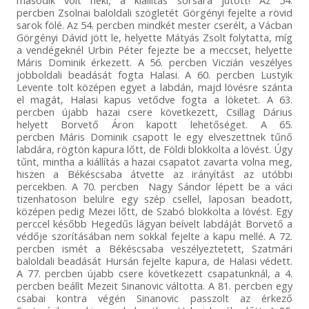
második volt neki, a kiállítás sorsára jutott! Az 54.
percben Zsolnai baloldali szögletét Görgényi fejelte a rövid
sarok fölé. Az 54. percben mindkét mester cserélt, a Vácban
Görgényi Dávid jött le, helyette Mátyás Zsolt folytatta, míg
a vendégeknél Urbin Péter fejezte be a meccset, helyette
Máris Dominik érkezett. A 56. percben Viczián veszélyes
jobboldali beadását fogta Halasi. A 60. percben Lustyik
Levente tolt középen egyet a labdán, majd lövésre szánta
el magát, Halasi kapus vetődve fogta a löketet. A 63.
percben újabb hazai csere következett, Csillag Dárius
helyett Borvető Áron kapott lehetőséget. A 65.
percben Máris Dominik csapott le egy elveszettnek tűnő
labdára, rögtön kapura lőtt, de Földi blokkolta a lövést. Úgy
tűnt, mintha a kiállítás a hazai csapatot zavarta volna meg,
hiszen a Békéscsaba átvette az irányítást az utóbbi
percekben. A 70. percben Nagy Sándor lépett be a váci
tizenhatoson belülre egy szép csellel, laposan beadott,
középen pedig Mezei lőtt, de Szabó blokkolta a lövést. Egy
perccel később Hegedűs lágyan beívelt labdáját Borvető a
védője szorításában nem sokkal fejelte a kapu mellé. A 72.
percben ismét a Békéscsaba veszélyeztetett, Szatmári
baloldali beadását Hursán fejelte kapura, de Halasi védett.
A 77. percben újabb csere következett csapatunknál, a 4.
percben beállt Mezeit Sinanovic váltotta. A 81. percben egy
csabai kontra végén Sinanovic passzolt az érkező