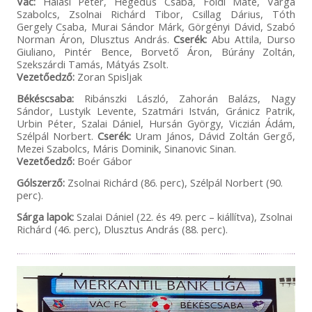
Vác:
Halasi Péter, Hegedűs Csaba, Földi Máté, Varga
Szabolcs, Zsolnai Richárd Tibor, Csillag Dárius, Tóth
Gergely Csaba, Murai Sándor Márk, Görgényi Dávid, Szabó
Norman Áron, Dlusztus András.
Cserék:
Abu Attila, Durso
Giuliano, Pintér Bence, Borvető Áron, Búrány Zoltán,
Szekszárdi Tamás, Mátyás Zsolt.
Vezetőedző:
Zoran Spisljak
Békéscsaba:
Ribánszki László, Zahorán Balázs, Nagy
Sándor, Lustyik Levente, Szatmári István, Gránicz Patrik,
Urbin Péter, Szalai Dániel, Hursán György, Viczián Ádám,
Szélpál Norbert.
Cserék:
Uram János, Dávid Zoltán Gergő,
Mezei Szabolcs, Máris Dominik, Sinanovic Sinan.
Vezetőedző:
Boér Gábor
Gólszerző:
Zsolnai Richárd (86. perc), Szélpál Norbert (90.
perc).
Sárga lapok:
Szalai Dániel (22. és 49. perc – kiállítva), Zsolnai
Richárd (46. perc), Dlusztus András (88. perc).