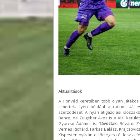
Aktualitások
A Honvéd keretében több olyan játékos 
ismertek. Ilyen például a rutinos 41 
szerződését. A nyári átigazolási időszak
Bence, de Zuigéber Ákos is a XIX. kerület
Gyurcsó Ádámot is.
Távoztak:
Bévárdi Zs
Vernes Richárd, Farkas Balázs, Krajcsovics
Kispesten nyilván elsődleges cél lesz a f