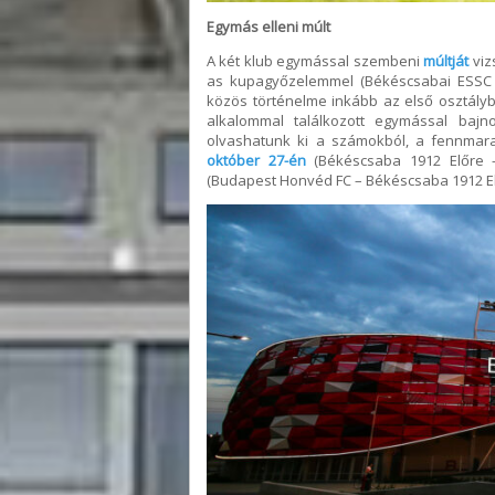
Egymás elleni múlt
A két klub egymással szembeni
múltját
viz
as kupagyőzelemmel (Békéscsabai ESSC 
közös történelme inkább az első osztályba
alkalommal találkozott egymással bajn
olvashatunk ki a számokból, a fennmara
október 27-én
(Békéscsaba 1912 Előre –
(Budapest Honvéd FC – Békéscsaba 1912 Elő