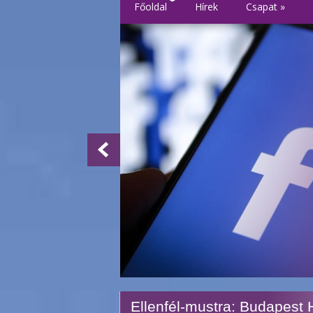
Főoldal
Hírek
Csapat
»
Ellenfél-mustra: Budapest