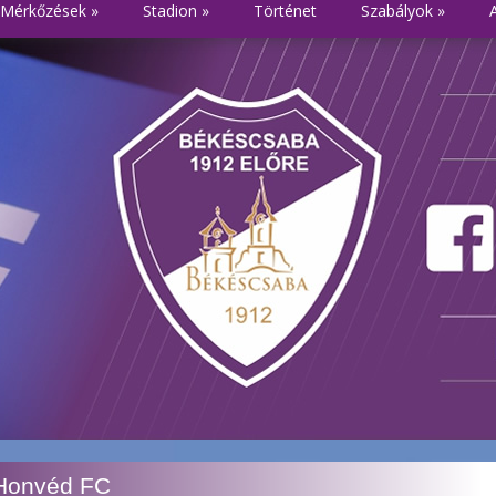
Mérkőzések
»
Stadion
»
Történet
Szabályok
»
 Honvéd FC