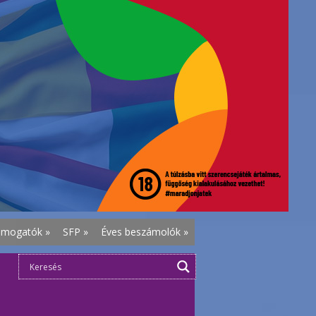
ámogatók
»
SFP
»
Éves beszámolók
»