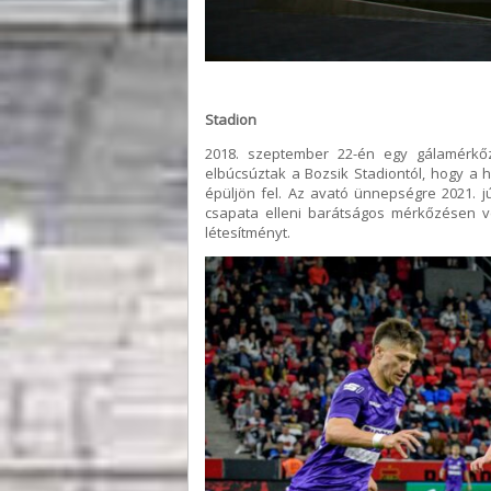
Stadion
2018. szeptember 22-én egy gálamérkőz
elbúcsúztak a Bozsik Stadiontól, hogy a h
épüljön fel. Az avató ünnepségre 2021. jú
csapata elleni barátságos mérkőzésen ve
létesítményt.