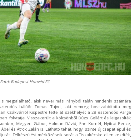
Fotó: Budapest Honvéd FC
is megtalálható, akik nevei más irányból talán mindenki számára
esztendős hálóőr Tomas Tujvel, aki nemrég hosszabbította meg
ban Csákvárról Kispestre tette át székhelyét a 28 esztendős Varga
ben folytatja. Visszakerült a kölcsönből Dúzs Gellért és leigazolták
ombor, Megyeri Gábor, Holman Dávid, Ene Kornél, Nyitrai Bence,
 Ábel és Átrok Zalán is. Látható tehát, hogy szinte új csapat épül és
eljutás. Felkészülési mérkőzéseik sorát a Tiszakécske ellen kezdték,