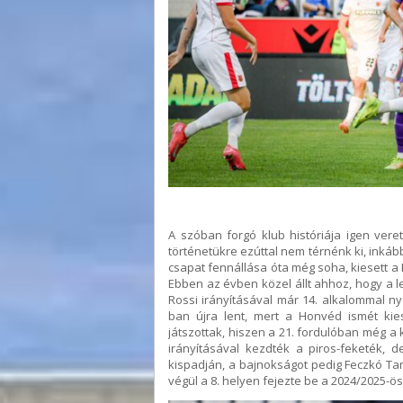
A szóban forgó klub históriája igen ver
történetükre ezúttal nem térnénk ki, inkáb
csapat fennállása óta még soha, kiesett a K
Ebben az évben közel állt ahhoz, hogy a 
Rossi irányításával már 14. alkalommal n
ban újra lent, mert a Honvéd ismét kie
játszottak, hiszen a 21. fordulóban még a 
irányításával kezdték a piros-feketék, 
kispadján, a bajnokságot pedig Feczkó T
végül a 8. helyen fejezte be a 2024/2025-ös