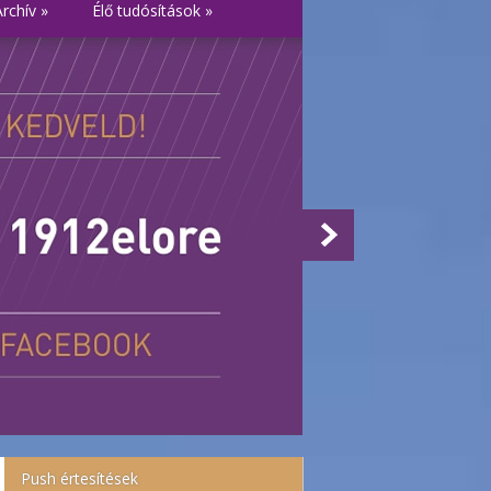
Archív
»
Élő tudósítások
»
Push értesítések