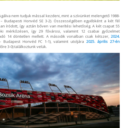
sgálva nem tudjuk mással kezdeni, mint a szívünket melengető 1988-
– Budapesti Honvéd SE 3-2). Összességében egyébként a két fél
n íródott, így aztán bőven van merítési lehetőség. A két csapat 55
oki mérkőzésen, így 29 fővárosi, valamint 12 csabai győzelmet
dó 14 döntetlen mellett. A második vonalban csak kétszer,
2024.
 Budapest Honvéd FC 1-1), valamint utoljára
2025. április 27-én
re 3-0) találkoztunk velük.