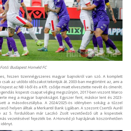
Fotó: Budapest Honvéd FC
etes, hiszen tizennégyszeres magyar bajnokról van szó. A komplett
b csak az utóbbi időszakot tekintjük át. 2003-ban megtörtént az, ami a
ispest az NB I-ből és a Kft. csődje miatt elvesztette nevét és címerét.
legendás kispesti csapat végleg megszűnjön, 2017-ben viszont Marco
yerte meg a magyar bajnokságot. Egyszer fent, máskor lent és 2023-
sett a másodosztályba. A 2024/2025-ös idényben sokáig a tűzzel
kieső helyen álltak a Merkantil Bank Ligában. A szezont Csertői Aurél
de az 5. fordulóban már Laczkó Zsolt vezetőedző ült a kispestiek
amás vezetésével fejezték be. A Honvéd jó hajrájának köszönhetően
 idényt.