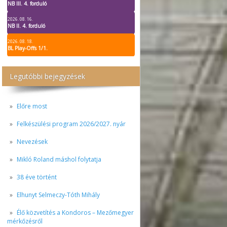
NB III. 4. forduló
2026. 08. 16.
NB II. 4. forduló
2026. 08. 18.
BL Play-Offs 1/1.
Legutóbbi bejegyzések
Előre most
Felkészülési program 2026/2027. nyár
Nevezések
Mikló Roland máshol folytatja
38 éve történt
Elhunyt Selmeczy-Tóth Mihály
Élő közvetítés a Kondoros – Mezőmegyer
mérkőzésről