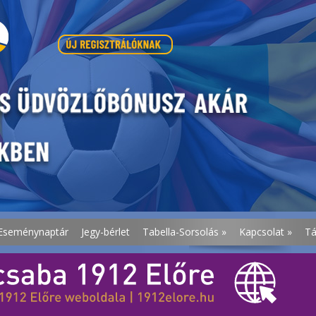
Eseménynaptár
Jegy-bérlet
Tabella-Sorsolás
»
Kapcsolat
»
T