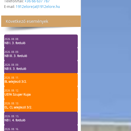
Telefon/fax:
+36 66 637 787
E-mail:
1912elore(at)1912elore.hu
Következő események
2026. 08. 08.
NB I. 3. forduló
2026. 08. 09.
NB III. 3. forduló
2026. 08. 09.
NB II. 3. forduló
2026. 08. 11.
BL selejtező 3/2.
2026. 08. 12.
UEFA Szuper Kupa
2026. 08. 13.
EL, CL selejtező 3/2.
2026. 08. 15.
NB I. 4. forduló
2026. 08. 16.