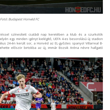
Fotó: Budapest Honvéd FC
éssel színesített családi nap keretében a klub és a szurkolók
elyén egy minden igényt kielégítő, UEFA 4-es besorolású új stadion
lius 24-én került sor, a Honvéd az EL-győztes spanyol Villarreal B-
hette először birtokba az új, immár Bozsik Aréna névre hallgató