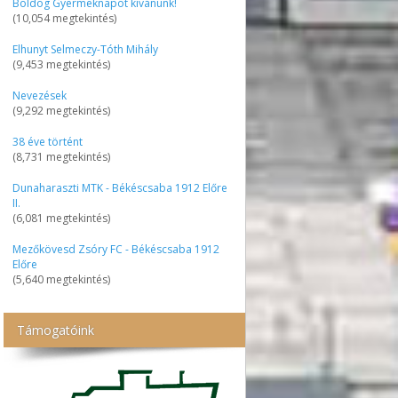
Boldog Gyermeknapot kívánunk!
(10,054 megtekintés)
Elhunyt Selmeczy-Tóth Mihály
(9,453 megtekintés)
Nevezések
(9,292 megtekintés)
38 éve történt
(8,731 megtekintés)
Dunaharaszti MTK - Békéscsaba 1912 Előre
II.
(6,081 megtekintés)
Mezőkövesd Zsóry FC - Békéscsaba 1912
Előre
(5,640 megtekintés)
Támogatóink