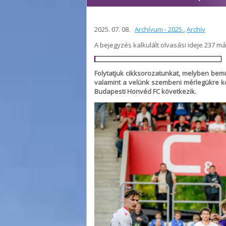
2025. 07. 08.
Archívum - 2025.
,
Archív
A bejegyzés kalkulált olvasási ideje 237 m
Folytatjuk cikksorozatunkat, melyben bem
valamint a velünk szembeni mérlegükre k
Budapesti Honvéd FC következik.