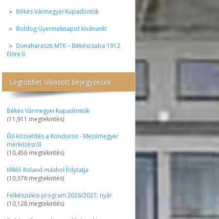
Békés Vármegyei Kupadöntők
Boldog Gyermeknapot kívánunk!
Dunaharaszti MTK – Békéscsaba 1912
Előre II.
Legtöbbet olvasott bejegyzések
Békés Vármegyei Kupadöntők
(11,911 megtekintés)
Élő közvetítés a Kondoros - Mezőmegyer
mérkőzésről
(10,456 megtekintés)
Mikló Roland máshol folytatja
(10,376 megtekintés)
Felkészülési program 2026/2027. nyár
(10,128 megtekintés)