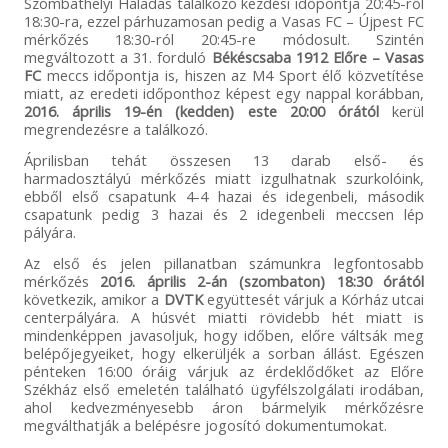
Szombathelyi Haladás találkozó kezdési időpontja 20:45-ről
18:30-ra, ezzel párhuzamosan pedig a Vasas FC – Újpest FC
mérkőzés 18:30-ról 20:45-re módosult. Szintén
megváltozott a 31. forduló
Békéscsaba 1912 Előre – Vasas
FC
meccs időpontja is, hiszen az M4 Sport élő közvetítése
miatt, az eredeti időponthoz képest egy nappal korábban,
2016. április 19-én (kedden) este 20:00 órától
kerül
megrendezésre a találkozó.
Áprilisban tehát összesen 13 darab első- és
harmadosztályú mérkőzés miatt izgulhatnak szurkolóink,
ebből első csapatunk 4-4 hazai és idegenbeli, második
csapatunk pedig 3 hazai és 2 idegenbeli meccsen lép
pályára.
Az első és jelen pillanatban számunkra legfontosabb
mérkőzés
2016. április 2-án (szombaton) 18:30 órától
következik, amikor a
DVTK
együttesét várjuk a Kórház utcai
centerpályára. A húsvét miatti rövidebb hét miatt is
mindenképpen javasoljuk, hogy időben, előre váltsák meg
belépőjegyeiket, hogy elkerüljék a sorban állást. Egészen
pénteken 16:00 óráig várjuk az érdeklődőket az Előre
Székház első emeletén található ügyfélszolgálati irodában,
ahol kedvezményesebb áron bármelyik mérkőzésre
megválthatják a belépésre jogosító dokumentumokat.