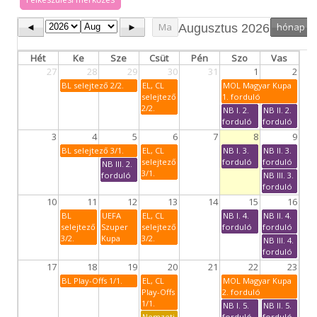
◄
►
Ma
hónap
Augusztus 2026
Hét
Ke
Sze
Csüt
Pén
Szo
Vas
27
28
29
30
31
1
2
BL selejtező 2/2.
EL, CL
MOL Magyar Kupa
selejtező
1. forduló
2/2.
NB I. 2.
NB II. 2.
forduló
forduló
3
4
5
6
7
8
9
BL selejtező 3/1.
EL, CL
NB I. 3.
NB II. 3.
selejtező
forduló
forduló
NB III. 2.
3/1.
forduló
NB III. 3.
forduló
10
11
12
13
14
15
16
BL
UEFA
EL, CL
NB I. 4.
NB II. 4.
selejtező
Szuper
selejtező
forduló
forduló
3/2.
Kupa
3/2.
NB III. 4.
forduló
17
18
19
20
21
22
23
BL Play-Offs 1/1.
EL, CL
MOL Magyar Kupa
Play-Offs
2. forduló
1/1.
NB I. 5.
NB II. 5.
Nemzeti
forduló
forduló