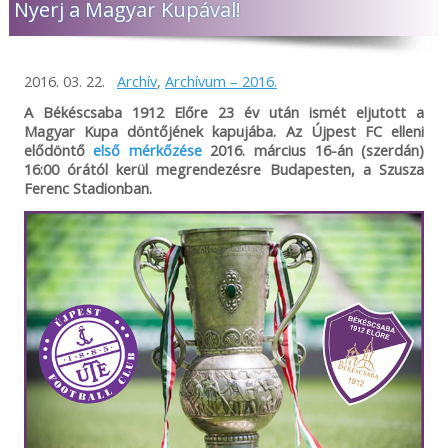
Nyerj a Magyar Kupával!
2016. 03. 22.
Archív
,
Archívum – 2016.
A Békéscsaba 1912 Előre 23 év után ismét eljutott a
Magyar Kupa döntőjének kapujába. Az Újpest FC elleni
elődöntő
első mérkőzése
2016. március 16-án (szerdán)
16:00 órától kerül megrendezésre Budapesten, a Szusza
Ferenc Stadionban.