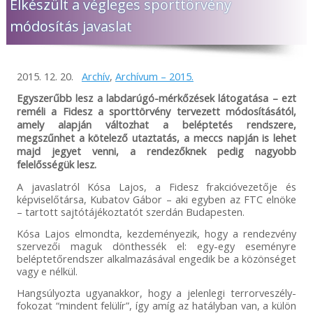
Elkészült a végleges sporttörvény
módosítás javaslat
2015. 12. 20.
Archív
,
Archívum – 2015.
Egyszerűbb lesz a labdarúgó-mérkőzések látogatása – ezt
reméli a Fidesz a sporttörvény tervezett módosításától,
amely alapján változhat a beléptetés rendszere,
megszűnhet a kötelező utaztatás, a meccs napján is lehet
majd jegyet venni, a rendezőknek pedig nagyobb
felelősségük lesz.
A javaslatról Kósa Lajos, a Fidesz frakcióvezetője és
képviselőtársa, Kubatov Gábor – aki egyben az FTC elnöke
– tartott sajtótájékoztatót szerdán Budapesten.
Kósa Lajos elmondta, kezdeményezik, hogy a rendezvény
szervezői maguk dönthessék el: egy-egy eseményre
beléptetőrendszer alkalmazásával engedik be a közönséget
vagy e nélkül.
Hangsúlyozta ugyanakkor, hogy a jelenlegi terrorveszély-
fokozat “mindent felülír”, így amíg az hatályban van, a külön