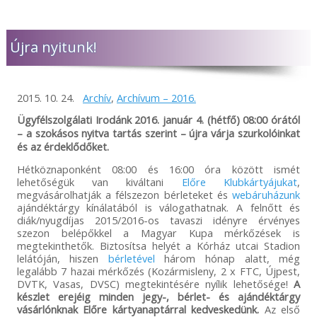
Újra nyitunk!
2015. 10. 24.
Archív
,
Archívum – 2016.
Ügyfélszolgálati Irodánk 2016. január 4. (hétfő) 08:00 órától
– a szokásos nyitva tartás szerint – újra várja szurkolóinkat
és az érdeklődőket.
Hétköznaponként 08:00 és 16:00 óra között ismét
lehetőségük van kiváltani
Előre Klubkártyájukat
,
megvásárolhatják a félszezon bérleteket és
webáruházunk
ajándéktárgy kínálatából is válogathatnak. A felnőtt és
diák/nyugdíjas 2015/2016-os tavaszi idényre érvényes
szezon belépőkkel a Magyar Kupa mérkőzések is
megtekinthetők. Biztosítsa helyét a Kórház utcai Stadion
lelátóján, hiszen
bérletével
három hónap alatt, még
legalább 7 hazai mérkőzés (Kozármisleny, 2 x FTC, Újpest,
DVTK, Vasas, DVSC) megtekintésére nyílik lehetősége!
A
készlet erejéig minden jegy-, bérlet- és ajándéktárgy
vásárlónknak Előre kártyanaptárral kedveskedünk.
Az első