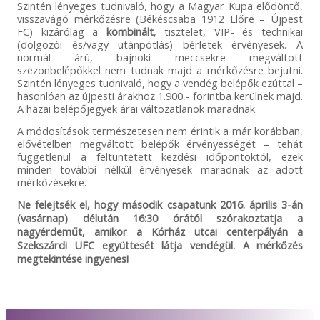
Szintén lényeges tudnivaló, hogy a Magyar Kupa elődöntő,
visszavágó mérkőzésre (Békéscsaba 1912 Előre – Újpest
FC) kizárólag a
kombinált
, tisztelet, VIP- és technikai
(dolgozói és/vagy utánpótlás) bérletek érvényesek. A
normál árú, bajnoki meccsekre megváltott
szezonbelépőkkel nem tudnak majd a mérkőzésre bejutni.
Szintén lényeges tudnivaló, hogy a vendég belépők ezúttal –
hasonlóan az újpesti árakhoz 1.900,- forintba kerülnek majd.
A hazai belépőjegyek árai változatlanok maradnak.
A módosítások természetesen nem érintik a már korábban,
elővételben megváltott belépők érvényességét – tehát
függetlenül a feltüntetett kezdési időpontoktól, ezek
minden további nélkül érvényesek maradnak az adott
mérkőzésekre.
Ne felejtsék el, hogy második csapatunk 2016. április 3-án
(vasárnap) délután 16:30 órától szórakoztatja a
nagyérdeműt, amikor a Kórház utcai centerpályán a
Szekszárdi UFC együttesét látja vendégül. A mérkőzés
megtekintése ingyenes!