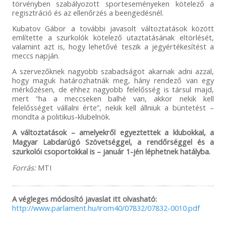
törvényben szabályozott sporteseményeken kötelező a
regisztráció és az ellenőrzés a beengedésnél.
Kubatov Gábor a további javasolt változtatások között
említette a szurkolók kötelező utaztatásának eltörlését,
valamint azt is, hogy lehetővé teszik a jegyértékesítést a
meccs napján.
A szervezőknek nagyobb szabadságot akarnak adni azzal,
hogy maguk határozhatnák meg, hány rendező van egy
mérkőzésen, de ehhez nagyobb felelősség is társul majd,
mert “ha a meccseken balhé van, akkor nekik kell
felelősséget vállalni érte”, nekik kell állniuk a büntetést –
mondta a politikus-klubelnök.
A változtatások – amelyekről egyeztettek a klubokkal, a
Magyar Labdarúgó Szövetséggel, a rendőrséggel és a
szurkolói csoportokkal is – január 1-jén léphetnek hatályba.
Forrás:
MTI
A végleges módosító javaslat itt olvasható:
http://www.parlament.hu/irom40/07832/07832-0010.pdf