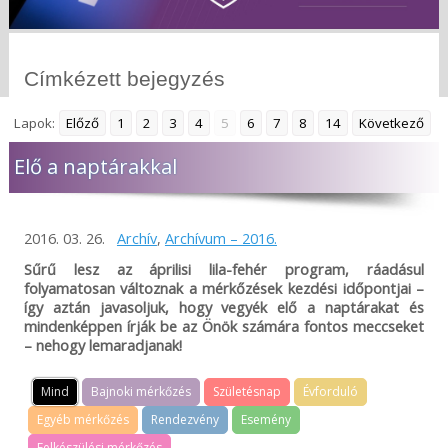
Címkézett bejegyzés
Lapok:
Előző
1
2
3
4
5
6
7
8
14
Következő
Elő a naptárakkal
2016. 03. 26.
Archív
,
Archívum – 2016.
Sűrű lesz az áprilisi lila-fehér program, ráadásul
folyamatosan változnak a mérkőzések kezdési időpontjai –
így aztán javasoljuk, hogy vegyék elő a naptárakat és
mindenképpen írják be az Önök számára fontos meccseket
– nehogy lemaradjanak!
Mind
Bajnoki mérkőzés
Születésnap
Évforduló
Egyéb mérkőzés
Rendezvény
Esemény
Felkészülési mérkőzés