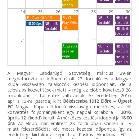
ünnep
24
25
26
27
28
29
30
BL Play-Offs 1/2.
EL, CL
NB I. 6.
NB II. 6.
Play-Offs
forduló
forduló
18:00
Sporthét
NB III. 5.
1/2.
forduló
NB III. 6.
forduló
31
1
2
3
4
5
6
Átigazolási
NB I. 7.
NB II. 7.
szezon
forduló
forduló
vége
NB III. 7.
forduló
A Magyar Labdarúgó Szövetség március 29-én
meghatározta az időben eltolt 27. forduló és a Magyar
Kupa visszavágó találkozók kezdési időpontjait, de a
televíziós közvetítések miatt – még az előbb következő 28.
fordulóban is történtek változások. Az eredetileg 2016.
április 13-ra (szerda) kiírt
Békéscsaba 1912 Előre – Újpest
FC
Magyar Kupa elődöntő visszavágó mérkőzés, az élő
közvetítés folyományaként egy nappal korábbra –
2016.
április 12. (kedd)
került. A mérkőzés kezdési időpontja
18:00
óra
. Az előbb már említett 28. fordulóban szintén a TV
miatt felcserélődött két meccs kezdési időpontja, így az
eredetileg kiírtakhoz képest a Puskás Akadémia FC –