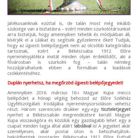
Játékosainknak ezúttal is, de talán most még inkább
szüksége van a biztatásra – ezért minden szurkolótársunkat
arra biztatjuk, hogy amennyiben tehetik és módjukban áll,
kísérjék el a Lilákat és segítsék győzelemre őket! Tudjuk,
hogy az újpesti belépőjegyek nem az olcsóbb kategóriába
tartoznak, ezért a Békéscsaba 1912 Előre
nyereményjátékra invitál minden olyan érdeklődőt, aki a
fővárosban is szurkolni fog – talán némileg
hozzájárulhatunk ebben a formában a kiadások
csökkentéséhez.
Duplán nyerhetsz, ha megőrzöd újpesti belépőjegyedet!
Amennyiben 2016. március 16-i Magyar Kupa meccs
belépődet a hónap végéig behozod az Előre Székház
Ügyfélszolgálati Irodájába nyereménysorsoláson vehetsz
részt. Három szerencsés drukker egy-egy
tiszteletjegyet
nyerhet a Békéscsabán megrendezésre kerülő Magyar
Kupa visszavágóra és közülük egy gazdagabb lehet egy a
csapat minden tagja által aláírt
labdával
is! A jegyeket akár
személyesen, akár postai úton is behozhatjátok-
beküldhetitek (postacím: Békéscsaba 1912 Előre Futball