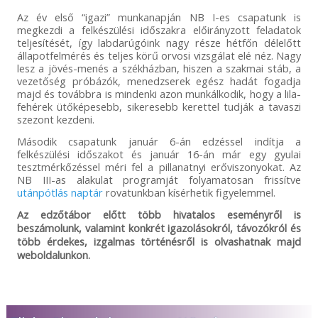
Az év első “igazi” munkanapján NB I-es csapatunk is
megkezdi a felkészülési időszakra előirányzott feladatok
teljesítését, így labdarúgóink nagy része hétfőn délelőtt
állapotfelmérés és teljes körű orvosi vizsgálat elé néz. Nagy
lesz a jövés-menés a székházban, hiszen a szakmai stáb, a
vezetőség próbázók, menedzserek egész hadát fogadja
majd és továbbra is mindenki azon munkálkodik, hogy a lila-
fehérek ütőképesebb, sikeresebb kerettel tudják a tavaszi
szezont kezdeni.
Második csapatunk január 6-án edzéssel indítja a
felkészülési időszakot és január 16-án már egy gyulai
tesztmérkőzéssel méri fel a pillanatnyi erőviszonyokat. Az
NB III-as alakulat programját folyamatosan frissítve
utánpótlás naptár
rovatunkban kísérhetik figyelemmel.
Az edzőtábor előtt több hivatalos eseményről is
beszámolunk, valamint konkrét igazolásokról, távozókról és
több érdekes, izgalmas történésről is olvashatnak majd
weboldalunkon.