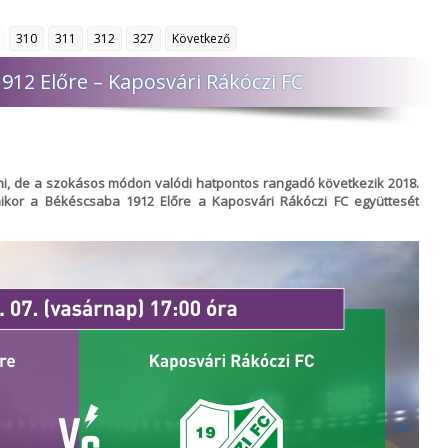
310
311
312
327
Következő
12 Előre – Kaposvári Rákóczi FC
ni, de a szokásos módon valódi hatpontos rangadó következik 2018.
mikor a Békéscsaba 1912 Előre a Kaposvári Rákóczi FC együttesét