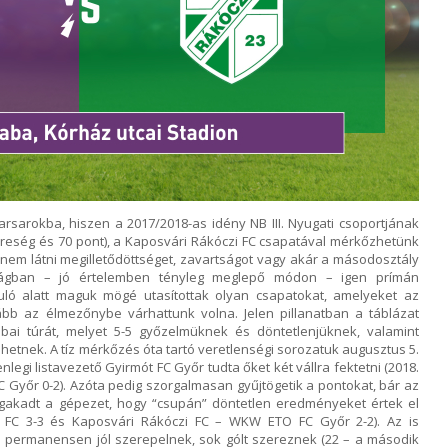
arsarokba, hiszen a 2017/2018-as idény NB III. Nyugati csoportjának
ereség és 70 pont), a Kaposvári Rákóczi FC csapatával mérkőzhetünk
em látni megilletődöttséget, zavartságot vagy akár a másodosztály
kságban – jó értelemben tényleg meglepő módon – igen prímán
duló alatt maguk mögé utasítottak olyan csapatokat, amelyeket az
kább az élmezőnybe várhattunk volna. Jelen pillanatban a táblázat
bai túrát, melyet 5-5 győzelmüknek és döntetlenjüknek, valamint
tnek. A tíz mérkőzés óta tartó veretlenségi sorozatuk augusztus 5.
nlegi listavezető Gyirmót FC Győr tudta őket két vállra fektetni (2018.
FC Győr 0-2). Azóta pedig szorgalmasan gyűjtögetik a pontokat, bár az
gakadt a gépezet, hogy “csupán” döntetlen eredményeket értek el
i FC 3-3 és Kaposvári Rákóczi FC – WKW ETO FC Győr 2-2). Az is
 permanensen jól szerepelnek, sok gólt szereznek (22 – a második