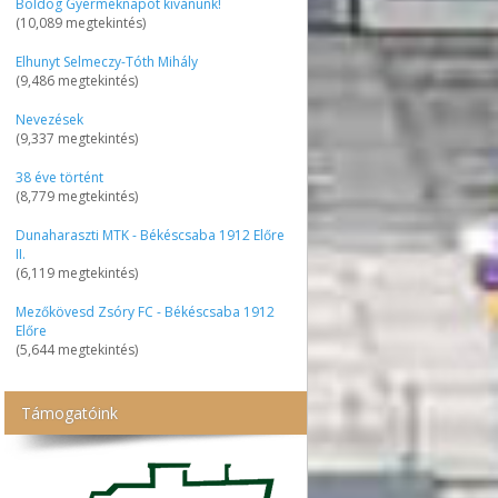
Boldog Gyermeknapot kívánunk!
(10,089 megtekintés)
Elhunyt Selmeczy-Tóth Mihály
(9,486 megtekintés)
Nevezések
(9,337 megtekintés)
38 éve történt
(8,779 megtekintés)
Dunaharaszti MTK - Békéscsaba 1912 Előre
II.
(6,119 megtekintés)
Mezőkövesd Zsóry FC - Békéscsaba 1912
Előre
(5,644 megtekintés)
Támogatóink