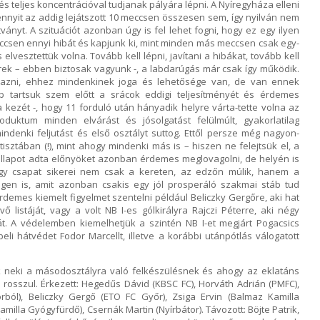
 teljes koncentrációval tudjanak pályára lépni. A Nyíregyháza elleni
nnyit az addig lejátszott 10 meccsen összesen sem, így nyilván nem
ványt. A szituációt azonban úgy is fel lehet fogni, hogy ez egy ilyen
ccsen ennyi hibát és kapjunk ki, mint minden más meccsen csak egy-
elvesztettük volna. Tovább kell lépni, javítani a hibákat, tovább kell
erek – ebben biztosak vagyunk -, a labdarúgás már csak így működik.
lmazni, ehhez mindenkinek joga és lehetősége van, de van ennek
bb tartsuk szem előtt a srácok eddigi teljesítményét és érdemes
 kezét -, hogy 11 forduló után hányadik helyre várta-tette volna az
oduktum minden elvárást és jósolgatást felülmúlt, gyakorlatilag
denki feljutást és első osztályt suttog. Ettől persze még nagyon-
ztában (!), mint ahogy mindenki más is – hiszen ne felejtsük el, a
i állapot adta előnyöket azonban érdemes meglovagolni, de helyén is
y-egy csapat sikerei nem csak a kereten, az edzőn múlik, hanem a
égen is, amit azonban csakis egy jól prosperáló szakmai stáb tud
demes kiemelt figyelmet szentelni például Beliczky Gergőre, aki hat
ő listáját, vagy a volt NB I-es gólkirályra Rajczi Péterre, aki négy
át. A védelemben kiemelhetjük a szintén NB I-et megjárt Pogacsics
eli hátvédet Fodor Marcellt, illetve a korábbi utánpótlás válogatott
 neki a másodosztályra való felkészülésnek és ahogy az eklatáns
k rosszul. Érkezett: Hegedűs Dávid (KBSC FC), Horváth Adrián (PMFC),
orból), Beliczky Gergő (ETO FC Győr), Zsiga Ervin (Balmaz Kamilla
milla Gyógyfürdő), Csernák Martin (Nyírbátor). Távozott: Böjte Patrik,