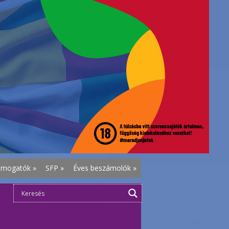
ámogatók
»
SFP
»
Éves beszámolók
»