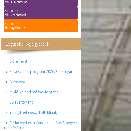
NB III. 4. forduló
2026. 08. 16.
NB II. 4. forduló
2026. 08. 18.
BL Play-Offs 1/1.
Legutóbbi bejegyzések
Előre most
Felkészülési program 2026/2027. nyár
Nevezések
Mikló Roland máshol folytatja
38 éve történt
Elhunyt Selmeczy-Tóth Mihály
Élő közvetítés a Kondoros – Mezőmegyer
mérkőzésről