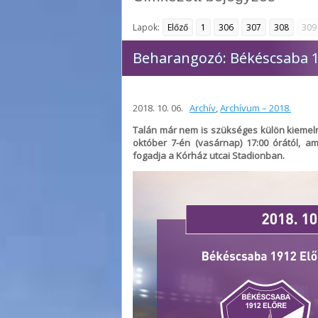
Lapok:
Előző
1
306
307
308
309
Beharangozó: Békéscsaba 19
2018. 10. 06.
Archív
,
Archívum – 2018.
Talán már nem is szükséges külön kiemel
október 7-én (vasárnap) 17:00 órától, a
fogadja a Kórház utcai Stadionban.