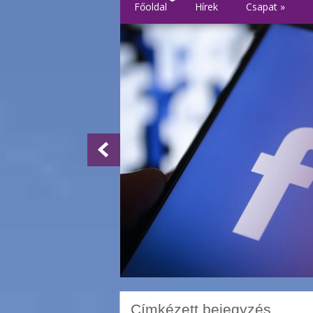
Főoldal
Hírek
Csapat
»
Címkézett bejegyzés