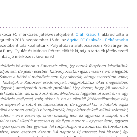
ákóczi FC mérkőzés játékvezetőjeként
Oláh Gábort
akkreditálta a
legutóbb 2018. szeptember 16-án, az
Aqvital FC Csákvár – Békéscsaba
ezetőként találkozhattunk. Pályafutása alatt összesen 786 sárga- és
nt Punyi Gyulát és Márkus Pétert jelölték ki, míg a tartalék játékvezető
munkát, jó mérkőzést kívánunk!
érkőzés következik a Kaposvár ellen, így ennek fényében készültünk.
djuk ezt, de jelen esetben hatványozottan igaz, hiszen nem a legjobb
Sajnos a hétközi mérkőzés sem úgy sikerült, ahogy szerettünk volna,
 Tiszteljük a Kaposvár eredményeit, megpróbáltuk őket megfelelően
afigyelni, amelyekből tudunk profitálni. Úgy érzem, hogy jól sikerült a
érkőzés után derül ki konkrétan. Mindentől függetlenül azért én is úgy
kőzés esélyesei, még akkor is ha az ellenfél játékosállománya elég
s képviseli a rutint és tapasztalatot, de ugyanakkor a fiatalok adják
ink azonban eddig is bizonyították, hogy lehet és kell velünk számolni,
zdeni – erre vasárnap óriási szükség lesz. Ez ugyanaz a csapat, mint
dai rosszul sikerült meccsen is, de ilyen a sport – egyszer fenn, egyszer
z igazi sportember gyorsan fel tudja dolgozni a kudarcot és tovább tud
-hétre, jelen esetben viszont 3-4 naponta új meccset kell játszani, így