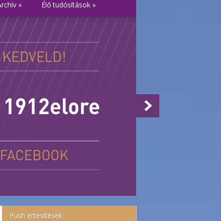
Archív
»
Élő tudósítások
»
Push értesítések