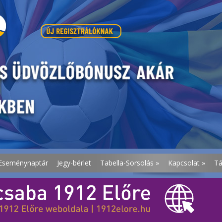
Eseménynaptár
Jegy-bérlet
Tabella-Sorsolás
»
Kapcsolat
»
T