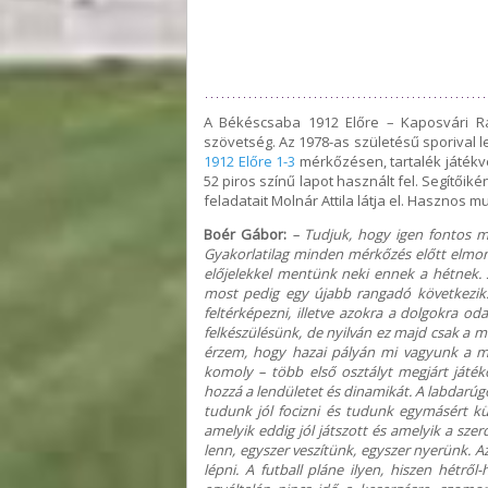
A Békéscsaba 1912 Előre – Kaposvári R
szövetség. Az 1978-as születésű sporival 
1912 Előre 1-3
mérkőzésen, tartalék játékv
52 piros színű lapot használt fel. Segítőiké
feladatait Molnár Attila látja el. Hasznos 
Boér Gábor:
– Tudjuk, hogy igen fontos m
Gyakorlatilag minden mérkőzés előtt elmon
előjelekkel mentünk neki ennek a hétnek. 
most pedig egy újabb rangadó következik.
feltérképezni, illetve azokra a dolgokra od
felkészülésünk, de nyilván ez majd csak a m
érzem, hogy hazai pályán mi vagyunk a mér
komoly – több első osztályt megjárt játéko
hozzá a lendületet és dinamikát. A labdarúgó
tudunk jól focizni és tudunk egymásért kü
amelyik eddig jól játszott és amelyik a szer
lenn, egyszer veszítünk, egyszer nyerünk. A
lépni. A futball pláne ilyen, hiszen hétről