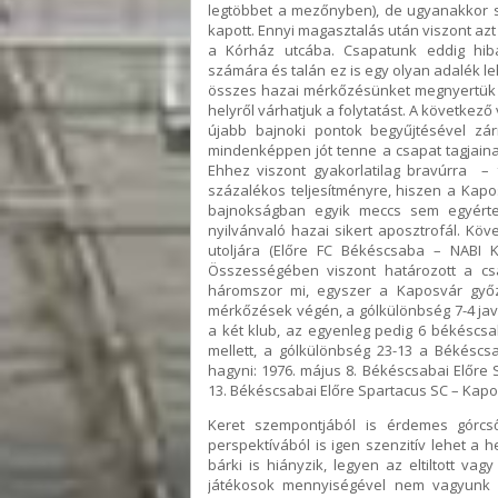
legtöbbet a mezőnyben), de ugyanakkor so
kapott. Ennyi magasztalás után viszont azt i
a Kórház utcába. Csapatunk eddig hibá
számára és talán ez is egy olyan adalék le
összes hazai mérkőzésünket megnyertük é
helyről várhatjuk a folytatást. A következ
újabb bajnoki pontok begyűjtésével zár
mindenképpen jót tenne a csapat tagjaina
Ehhez viszont gyakorlatilag bravúrra – 
százalékos teljesítményre, hiszen a Kap
bajnokságban egyik meccs sem egyérte
nyilvánvaló hazai sikert aposztrofál. Köv
utoljára (Előre FC Békéscsaba – NABI K
Összességében viszont határozott a csa
háromszor mi, egyszer a Kaposvár győz
mérkőzések végén, a gólkülönbség 7-4 jav
a két klub, az egyenleg pedig 6 békéscsa
mellett, a gólkülönbség 23-13 a Békésc
hagyni: 1976. május 8. Békéscsabai Előre 
13. Békéscsabai Előre Spartacus SC – Kapos
Keret szempontjából is érdemes górcs
perspektívából is igen szenzitív lehet a 
bárki is hiányzik, legyen az eltiltott va
játékosok mennyiségével nem vagyunk a