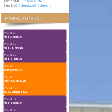
Telefon/fax:
+36 66 637 787
E-mail:
1912elore(at)1912elore.hu
Következő események
2026. 08. 08.
NB I. 3. forduló
2026. 08. 09.
NB III. 3. forduló
2026. 08. 09.
NB II. 3. forduló
2026. 08. 11.
BL selejtező 3/2.
2026. 08. 12.
UEFA Szuper Kupa
2026. 08. 13.
EL, CL selejtező 3/2.
2026. 08. 15.
NB I. 4. forduló
2026. 08. 16.