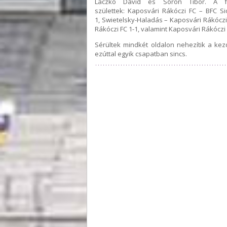
Laczkó Dávid és Sóron Tibor. A fe
születtek: Kaposvári Rákóczi FC – BFC S
1, Swietelsky-Haladás – Kaposvári Rákóczi 
Rákóczi FC 1-1, valamint Kaposvári Rákóczi 
Sérültek mindkét oldalon nehezítik a kezd
ezúttal egyik csapatban sincs.