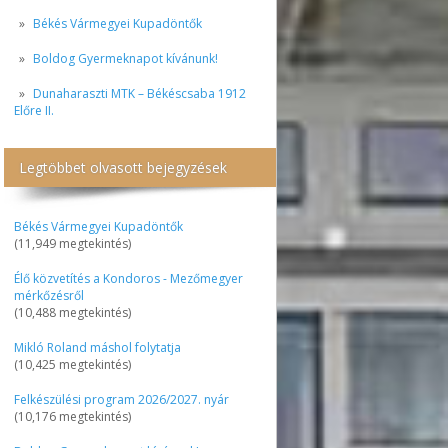
Békés Vármegyei Kupadöntők
Boldog Gyermeknapot kívánunk!
Dunaharaszti MTK – Békéscsaba 1912
Előre II.
Legtöbbet olvasott bejegyzések
Békés Vármegyei Kupadöntők
(11,949 megtekintés)
Élő közvetítés a Kondoros - Mezőmegyer
mérkőzésről
(10,488 megtekintés)
Mikló Roland máshol folytatja
(10,425 megtekintés)
Felkészülési program 2026/2027. nyár
(10,176 megtekintés)