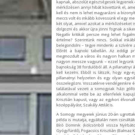
kapnak, abszolút egészségesek legyenek és
mérkőzésen annyi hibát követtünk el, ame
kell és nem is lehet magyarázni a bizonyít
meccs volt és inkább kövessünk el egy me
két olyat, amivel azokat a mérkőzéseket is 
dolgozni és akkor újra jönni fognak a sik
Negatív kritikát persze meg lehet foga
értelme? Szerintünk nincs. Sokkal inká
belegondolni – tegye mindenki a szívére a
Előrét a bajnoki tabellán. Az eddigi pr
megmozdult a város és nagyon halkan min
nagyon messze vagyunk – ezzel legyünk tis
bajnokság 38 fordulóból áll. A pillanatny
kell kezelni. Ebből is látszik, hogy eg
pillanatnyi helyzeten és egy olyan egys
összelegózni. Visszatérve vendégeinkre ér
találatával vezeti a somogyiak házi góllöv
alkalommal vette be az ellenfelek kapuj
Krisztián kapust, vagy az egykori élvonalb
középpályást, Szakály Attilát is.
A Somogy megyeiek június 20-án ugrottak
példa is mutatja, egyáltalán nem csináltá
Bíró Dominik (kölcsönből vissza Nyírbát
Gyógyfürdő), Pogacsics Krisztián (Balmaz Ka