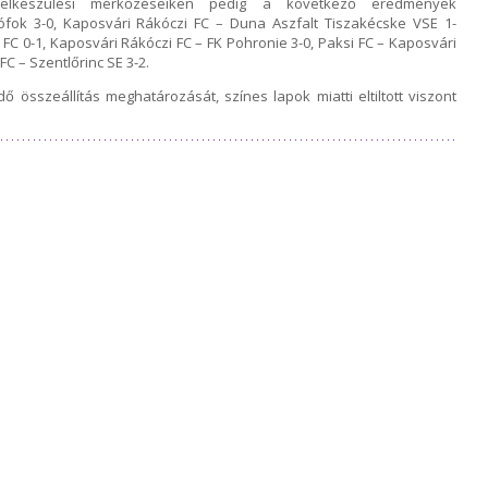
lkészülési mérkőzéseiken pedig a következő eredmények
iófok 3-0, Kaposvári Rákóczi FC – Duna Aszfalt Tiszakécske VSE 1-
FC 0-1, Kaposvári Rákóczi FC – FK Pohronie 3-0, Paksi FC – Kaposvári
FC – Szentlőrinc SE 3-2.
ő összeállítás meghatározását, színes lapok miatti eltiltott viszont