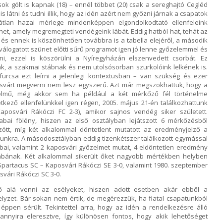
k gólt is kapnak (18) – ennél többet (20) csak a sereghajtó Cegléd
s látni és tudni illik, hogy az idén azért nem győzni járnak a csapatok
tlan hazai mérlege mindenképpen elgondolkodtató ellenfeleink
het, amely megremegteti vendégeink lábát. Eddig hatból hat, tehát az
s ennek is köszönhetően továbbra is a tabella elejéről, a második
ő válogatott szünet előtti sűrű programot igen jó lenne győzelemmel és
ni, ezzel is köszörülni a Nyíregyházán elszenvedett csorbát. Ez
k, a szakmai stábnak és nem utolsósorban szurkolóink lelkének is.
furcsa ezt leírni a jelenlegi kontextusban – van szükség és ezer
osvárt megverni nem lesz egyszerű. Azt már megszokhattuk, hogy a
lmű, még akkor sem ha például a két mérkőző fél történelme
etkező ellenfelünkkel igen régen, 2005. május 21-én találkozhattunk
aposvári Rákóczi FC 2-3), amikor sajnos vendég siker született.
bai fölény, hiszen az első osztályban lejátszott 6 mérkőzésből
ött, míg két alkalommal döntetlent mutatott az eredményjelző a
unkra. A másodosztályban eddig tizenkétszer találkozott egymással
bai, valamint 2 kaposvári győzelmet mutat, 4 eldöntetlen eredmény
sabának. Két alkalommal sikerült őket nagyobb mértékben helyben
Spartacus SC – Kaposvári Rákóczi SE 3-0, valamint 1980. szeptember
vári Rákóczi SC 3-0.
ő alá venni az esélyeket, hiszen adott esetben akár ebből a
helyzet. Bár sokan nem értik, de megérezzük, ha fiatal csapatunkból
gy éppen sérült. Tekintettel arra, hogy az idén a rendelkezésre álló
nnyira eleresztve, így különösen fontos, hogy akik lehetőséget