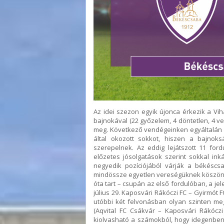
Az idei szezon egyik újonca érkezik a Vih
bajnokával (22 győzelem, 4 döntetlen, 4 v
meg. Következő vendégeinken egyáltalán n
által okozott sokkot, hiszen a bajno
szerepelnek. Az eddig lejátszott 11 for
előzetes jósolgatások szerint sokkal in
negyedik pozíciójából várják a békéscsa
mindössze egyetlen vereségüknek köszönhe
óta tart – csupán az első fordulóban, a jele
július 29. Kaposvári Rákóczi FC – Gyirmót 
utóbbi két felvonásban olyan szinten me
(Aqvital FC Csákvár – Kaposvári Rákócz
kiolvasható a számokból, hogy idegenben