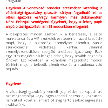
szolgálat!
Figyelem! A vonatkozó rendelet értelmében kizárólag a
védettségi igazolvány (plasztik kártya) fogadható el, az
oltási igazolás és/vagy bármilyen más dokumentum
NEM! Felhívjuk vendégeink figyelmét, hogy a fehér, papír
alapú oltási igazolást nem áll módunkban elfogadni.
A beléptetés minden esetben – a bérletesek, a sajtó
munkatársai és a VIP-szurkolók esetében is – azzal kezdődik
majd, hogy a biztonsági személyzet ellenőrzi, van-e
szurkolóinknál védettségi kártya, valamint
személyazonosításra szolgáló arcképes igazolvány. Ezek
együttes megléte szükséges ahhoz, hogy tovább engedjék
Önöket. Ezt követően a korábban megszokott módon
történik majd a belépők ellenőrzése és a stadionba való
bejutás.
Figyelem!
A védettségi igazolvány kiemelt jogi védelmet kapott: aki
azt meghamisítja vagy jogosulatlanul használja, közokirat-
hamisítást követ el, amiért öt évig tartó szabadságvesztés
szabható ki.