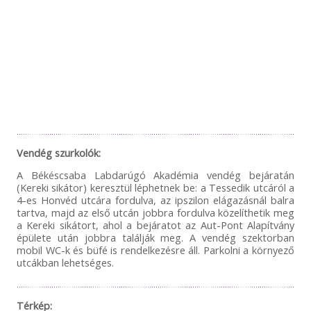
Vendég szurkolók:
A Békéscsaba Labdarúgó Akadémia vendég bejáratán
(Kereki sikátor) keresztül léphetnek be: a Tessedik utcáról a
4-es Honvéd utcára fordulva, az ipszilon elágazásnál balra
tartva, majd az első utcán jobbra fordulva közelíthetik meg
a Kereki sikátort, ahol a bejáratot az Aut-Pont Alapítvány
épülete után jobbra találják meg. A vendég szektorban
mobil WC-k és büfé is rendelkezésre áll. Parkolni a környező
utcákban lehetséges.
Térkép: