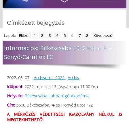
Címkézett bejegyzés
Lapok:
Előző
1
2
3
4
5
6
7
8
Következő
Információk: Békéscsaba 1912 Előre II. –
Sényő-Carnifex FC
2022. 03. 07.
Archívum - 2022.
,
Archív
Időpont:
2022. március 13. (vasárnap) 11:00 óra
Helyszín:
Békéscsaba Labdarúgó Akadémia
Cím:
5600 Békéscsaba, 4-es Honvéd utca 1/2.
A MÉRKŐZÉS VÉDETTSÉGI IGAZOLVÁNY NÉLKÜL IS
MEGTEKINTHETŐ!