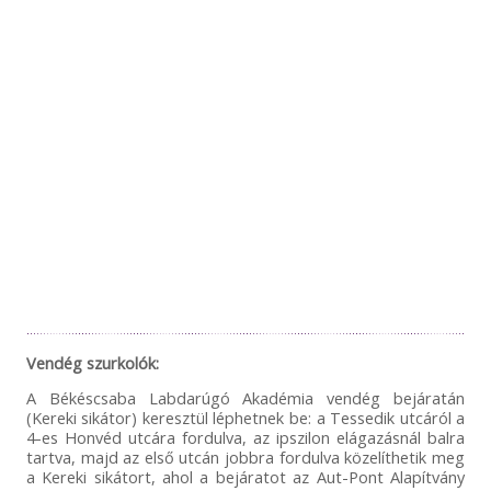
Vendég szurkolók:
A Békéscsaba Labdarúgó Akadémia vendég bejáratán
(Kereki sikátor) keresztül léphetnek be: a Tessedik utcáról a
4-es Honvéd utcára fordulva, az ipszilon elágazásnál balra
tartva, majd az első utcán jobbra fordulva közelíthetik meg
a Kereki sikátort, ahol a bejáratot az Aut-Pont Alapítvány