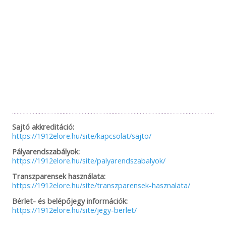
Sajtó akkreditáció:
https://1912elore.hu/site/kapcsolat/sajto/
Pályarendszabályok:
https://1912elore.hu/site/palyarendszabalyok/
Transzparensek használata:
https://1912elore.hu/site/transzparensek-hasznalata/
Bérlet- és belépőjegy információk:
https://1912elore.hu/site/jegy-berlet/