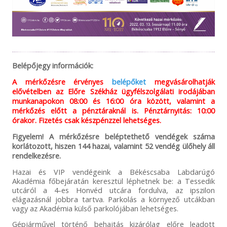
Belépőjegy információk:
A mérkőzésre érvényes
belépőket
megvásárolhatják
elővételben az Előre Székház ügyfélszolgálati irodájában
munkanapokon 08:00 és 16:00 óra között, valamint a
mérkőzés előtt a pénztáraknál is. Pénztárnyitás: 10:00
órakor. Fizetés csak készpénzzel lehetséges.
Figyelem! A mérkőzésre beléptethető vendégek száma
korlátozott, hiszen 144 hazai, valamint 52 vendég ülőhely áll
rendelkezésre.
Hazai és VIP vendégeink a Békéscsaba Labdarúgó
Akadémia főbejáratán keresztül léphetnek be: a Tessedik
utcáról a 4-es Honvéd utcára fordulva, az ipszilon
elágazásnál jobbra tartva. Parkolás a környező utcákban
vagy az Akadémia külső parkolójában lehetséges.
Gépjárművel történő behajtás kizárólag előre leadott