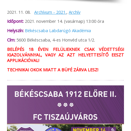
2021. 11. 08.
Archívum - 2021.
,
Archív
Időpont:
2021. november 14. (vasárnap) 13:00 óra
Helyszín:
Békéscsaba Labdarúgó Akadémia
Cím:
5600 Békéscsaba, 4-es Honvéd utca 1/2.
BELÉPÉS 18 ÉVEN FELÜLIEKNEK CSAK VÉDETTSÉGI
IGAZOLVÁNNYAL, VAGY AZ AZT HELYETTESÍTŐ EESZT
APPLIKÁCIÓVAL!
TECHNIKAI OKOK MIATT A BÜFÉ ZÁRVA LESZ!