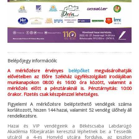
Belépőjegy információk:
A mérkőzésre érvényes
belépőket
megvásárolhatják
elővételben az Előre Székház ügyfélszolgálati irodájában
munkanapokon 08:00 és 16:00 óra között, valamint a
mérkőzés előtt a pénztáraknál is. Pénztárnyitás: 10:00
órakor. Fizetés csak készpénzzel lehetséges.
Figyelem! A mérkőzésre beléptethető vendégek száma
korlátozott, hiszen 144 hazai, valamint 52 vendég ülőhely áll
rendelkezésre.
Hazai és VIP vendégeink a Békéscsaba Labdarúgó
Akadémia főbejáratán keresztül léphetnek be: a Tessedik
utcáról a 4-es Honvéd utcára fordulva, az ipszilon