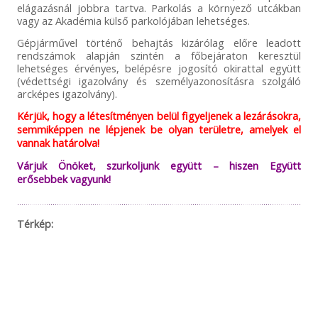
elágazásnál jobbra tartva. Parkolás a környező utcákban
vagy az Akadémia külső parkolójában lehetséges.
Gépjárművel történő behajtás kizárólag előre leadott
rendszámok alapján szintén a főbejáraton keresztül
lehetséges érvényes, belépésre jogosító okirattal együtt
(védettségi igazolvány és személyazonosításra szolgáló
arcképes igazolvány).
Kérjük, hogy a létesítményen belül figyeljenek a lezárásokra,
semmiképpen ne lépjenek be olyan területre, amelyek el
vannak határolva!
Várjuk Önöket, szurkoljunk együtt – hiszen Együtt
erősebbek vagyunk!
Térkép: