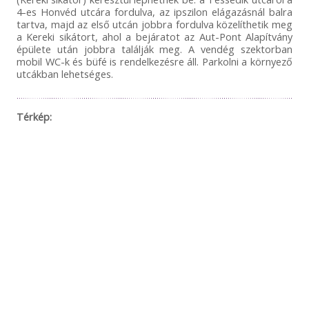
4-es Honvéd utcára fordulva, az ipszilon elágazásnál balra
tartva, majd az első utcán jobbra fordulva közelíthetik meg
a Kereki sikátort, ahol a bejáratot az Aut-Pont Alapítvány
épülete után jobbra találják meg. A vendég szektorban
mobil WC-k és büfé is rendelkezésre áll. Parkolni a környező
utcákban lehetséges.
Térkép: