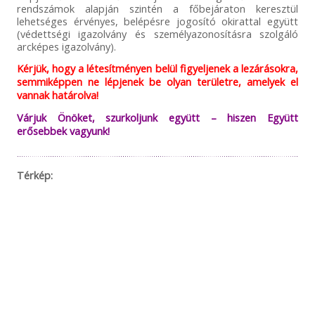
rendszámok alapján szintén a főbejáraton keresztül
lehetséges érvényes, belépésre jogosító okirattal együtt
(védettségi igazolvány és személyazonosításra szolgáló
arcképes igazolvány).
Kérjük, hogy a létesítményen belül figyeljenek a lezárásokra,
semmiképpen ne lépjenek be olyan területre, amelyek el
vannak határolva!
Várjuk Önöket, szurkoljunk együtt – hiszen Együtt
erősebbek vagyunk!
Térkép: