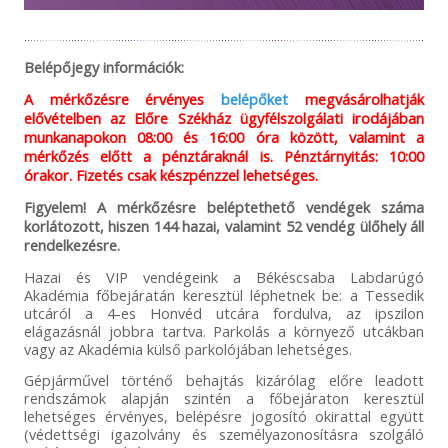
Belépőjegy információk:
A mérkőzésre érvényes
belépőket
megvásárolhatják
elővételben az Előre Székház ügyfélszolgálati irodájában
munkanapokon 08:00 és 16:00 óra között, valamint a
mérkőzés előtt a pénztáraknál is. Pénztárnyitás: 10:00
órakor. Fizetés csak készpénzzel lehetséges.
Figyelem! A mérkőzésre beléptethető vendégek száma
korlátozott, hiszen 144 hazai, valamint 52 vendég ülőhely áll
rendelkezésre.
Hazai és VIP vendégeink a Békéscsaba Labdarúgó
Akadémia főbejáratán keresztül léphetnek be: a Tessedik
utcáról a 4-es Honvéd utcára fordulva, az ipszilon
elágazásnál jobbra tartva. Parkolás a környező utcákban
vagy az Akadémia külső parkolójában lehetséges.
Gépjárművel történő behajtás kizárólag előre leadott
rendszámok alapján szintén a főbejáraton keresztül
lehetséges érvényes, belépésre jogosító okirattal együtt
(védettségi igazolvány és személyazonosításra szolgáló