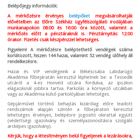
Belépőjegy információk:
A mérkőzésre érvényes
belépőket
megvásárolhatják
elővételben az Előre Székház ügyfélszolgálati irodájában
munkanapokon 08:00 és 16:00 óra között, valamint a
mérkőzés előtt a pénztáraknál is. Pénztárnyitás: 12:00
órakor. Fizetés csak készpénzzel lehetséges.
Figyelem! A mérkőzésre beléptethető vendégek száma
korlátozott, hiszen 144 hazai, valamint 52 vendég ülőhely áll
rendelkezésre.
Hazai és VIP vendégeink a Békéscsaba Labdarúgó
Akadémia főbejáratán keresztül léphetnek be: a Tessedik
utcáról a 4-es Honvéd utcára fordulva, az ipszilon
elágazásnál jobbra tartva. Parkolás a környező utcákban
vagy az Akadémia külső parkolójában lehetséges.
Gépjárművel történő behajtás kizárólag előre leadott
rendszámok alapján szintén a főbejáraton keresztül
lehetséges érvényes, belépésre jogosító okirattal együtt
(védettségi igazolvány és személyazonosításra szolgáló
arcképes igazolvány).
Kérjük, hogy a létesítményen belül figyeljenek a lezárásokra,