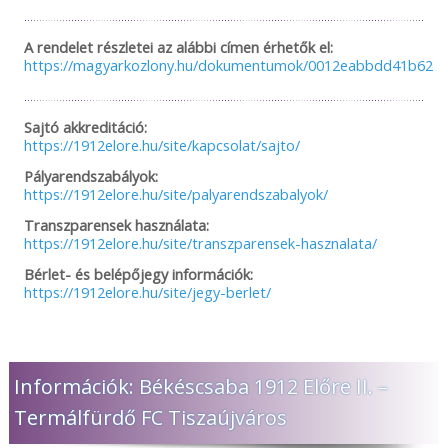
A rendelet részletei az alábbi címen érhetők el:
https://magyarkozlony.hu/dokumentumok/0012eabbdd41b6254
Sajtó akkreditáció:
https://1912elore.hu/site/kapcsolat/sajto/
Pályarendszabályok:
https://1912elore.hu/site/palyarendszabalyok/
Transzparensek használata:
https://1912elore.hu/site/transzparensek-hasznalata/
Bérlet- és belépőjegy információk:
https://1912elore.hu/site/jegy-berlet/
Információk: Békéscsaba 1912 Előre II. –
Termálfürdő FC Tiszaújváros