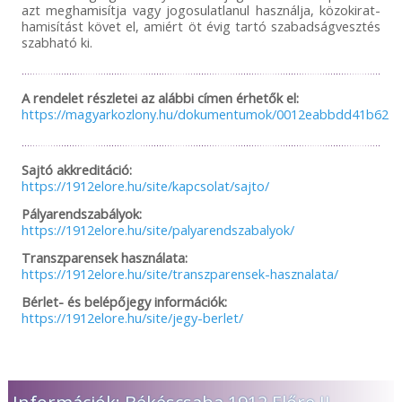
azt meghamisítja vagy jogosulatlanul használja, közokirat-
hamisítást követ el, amiért öt évig tartó szabadságvesztés
szabható ki.
A rendelet részletei az alábbi címen érhetők el:
https://magyarkozlony.hu/dokumentumok/0012eabbdd41b6254
Sajtó akkreditáció:
https://1912elore.hu/site/kapcsolat/sajto/
Pályarendszabályok:
https://1912elore.hu/site/palyarendszabalyok/
Transzparensek használata:
https://1912elore.hu/site/transzparensek-hasznalata/
Bérlet- és belépőjegy információk:
https://1912elore.hu/site/jegy-berlet/