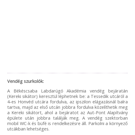
Vendég szurkolók:
A Békéscsaba Labdarúgó Akadémia vendég bejáratán
(Kereki sikátor) keresztül léphetnek be: a Tessedik utcáról a
4-es Honvéd utcára fordulva, az ipszilon elágazásnál balra
tartva, majd az első utcán jobbra fordulva közelíthetik meg
a Kereki sikátort, ahol a bejáratot az Aut-Pont Alapítvány
épülete után jobbra találják meg. A vendég szektorban
mobil WC-k és büfé is rendelkezésre áll. Parkolni a környező
utcákban lehetséges.