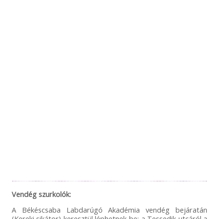
Vendég szurkolók:
A Békéscsaba Labdarúgó Akadémia vendég bejáratán
(Kereki sikátor) keresztül léphetnek be: a Tessedik utcáról a