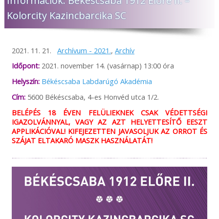
Információk: Békéscsaba 1912 Előre II. –
Kolorcity Kazincbarcika SC
2021. 11. 21.
Archívum - 2021.
,
Archív
Időpont:
2021. november 14. (vasárnap) 13:00 óra
Helyszín:
Békéscsaba Labdarúgó Akadémia
Cím:
5600 Békéscsaba, 4-es Honvéd utca 1/2.
BELÉPÉS 18 ÉVEN FELÜLIEKNEK CSAK VÉDETTSÉGI
IGAZOLVÁNNYAL, VAGY AZ AZT HELYETTESÍTŐ EESZT
APPLIKÁCIÓVAL! KIFEJEZETTEN JAVASOLJUK AZ ORROT ÉS
SZÁJAT ELTAKARÓ MASZK HASZNÁLATÁT!