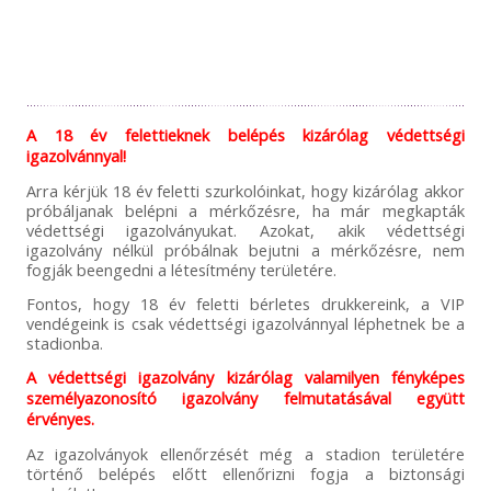
A 18 év felettieknek belépés kizárólag védettségi
igazolvánnyal!
Arra kérjük 18 év feletti szurkolóinkat, hogy kizárólag akkor
próbáljanak belépni a mérkőzésre, ha már megkapták
védettségi igazolványukat. Azokat, akik védettségi
igazolvány nélkül próbálnak bejutni a mérkőzésre, nem
fogják beengedni a létesítmény területére.
Fontos, hogy 18 év feletti bérletes drukkereink, a VIP
vendégeink is csak védettségi igazolvánnyal léphetnek be a
stadionba.
A védettségi igazolvány kizárólag valamilyen fényképes
személyazonosító igazolvány felmutatásával együtt
érvényes.
Az igazolványok ellenőrzését még a stadion területére
történő belépés előtt ellenőrizni fogja a biztonsági