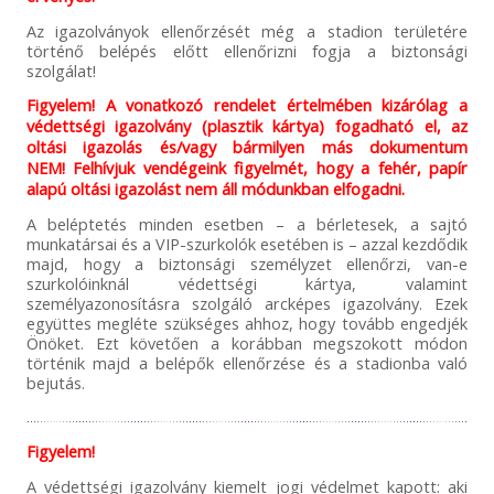
Az igazolványok ellenőrzését még a stadion területére
történő belépés előtt ellenőrizni fogja a biztonsági
szolgálat!
Figyelem! A vonatkozó rendelet értelmében kizárólag a
védettségi igazolvány (plasztik kártya) fogadható el, az
oltási igazolás és/vagy bármilyen más dokumentum
NEM! Felhívjuk vendégeink figyelmét, hogy a fehér, papír
alapú oltási igazolást nem áll módunkban elfogadni.
A beléptetés minden esetben – a bérletesek, a sajtó
munkatársai és a VIP-szurkolók esetében is – azzal kezdődik
majd, hogy a biztonsági személyzet ellenőrzi, van-e
szurkolóinknál védettségi kártya, valamint
személyazonosításra szolgáló arcképes igazolvány. Ezek
együttes megléte szükséges ahhoz, hogy tovább engedjék
Önöket. Ezt követően a korábban megszokott módon
történik majd a belépők ellenőrzése és a stadionba való
bejutás.
Figyelem!
A védettségi igazolvány kiemelt jogi védelmet kapott: aki