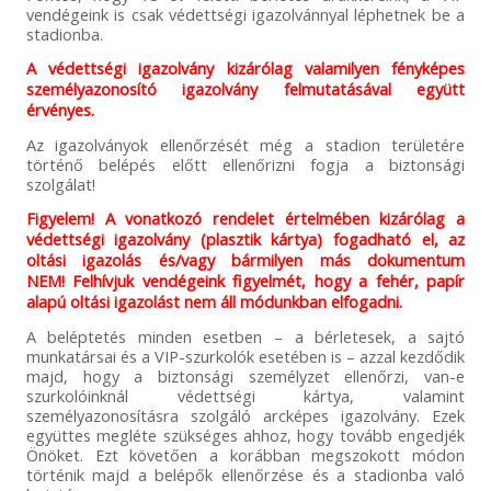
vendégeink is csak védettségi igazolvánnyal léphetnek be a
stadionba.
A védettségi igazolvány kizárólag valamilyen fényképes
személyazonosító igazolvány felmutatásával együtt
érvényes.
Az igazolványok ellenőrzését még a stadion területére
történő belépés előtt ellenőrizni fogja a biztonsági
szolgálat!
Figyelem! A vonatkozó rendelet értelmében kizárólag a
védettségi igazolvány (plasztik kártya) fogadható el, az
oltási igazolás és/vagy bármilyen más dokumentum
NEM! Felhívjuk vendégeink figyelmét, hogy a fehér, papír
alapú oltási igazolást nem áll módunkban elfogadni.
A beléptetés minden esetben – a bérletesek, a sajtó
munkatársai és a VIP-szurkolók esetében is – azzal kezdődik
majd, hogy a biztonsági személyzet ellenőrzi, van-e
szurkolóinknál védettségi kártya, valamint
személyazonosításra szolgáló arcképes igazolvány. Ezek
együttes megléte szükséges ahhoz, hogy tovább engedjék
Önöket. Ezt követően a korábban megszokott módon
történik majd a belépők ellenőrzése és a stadionba való