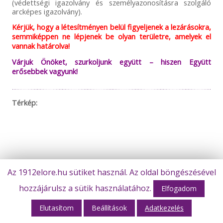
(védettségi igazolvány és személyazonosításra szolgáló
arcképes igazolvány).
Kérjük, hogy a létesítményen belül figyeljenek a lezárásokra,
semmiképpen ne lépjenek be olyan területre, amelyek el
vannak határolva!
Várjuk Önöket, szurkoljunk együtt – hiszen Együtt
erősebbek vagyunk!
Térkép:
Az 1912elore.hu sütiket használ. Az oldal böngészésével
hozzájárulsz a sütik használatához.
Elfogadom
Elutasítom
Beállítások
Adatkezelés