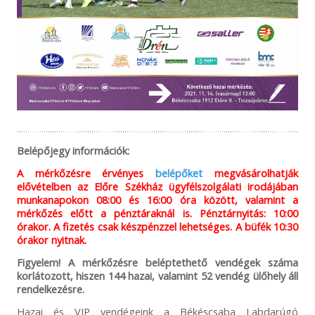
Belépőjegy információk:
A mérkőzésre érvényes
belépőket
megvásárolhatják
elővételben az Előre Székház ügyfélszolgálati irodájában
munkanapokon 08:00 és 16:00 óra között, valamint a
mérkőzés előtt a pénztáraknál is. Pénztárnyitás: 10:00
órakor. A fizetés csak készpénzzel lehetséges. A büfék 10:30
órakor nyitnak.
Figyelem! A mérkőzésre beléptethető vendégek száma
korlátozott, hiszen 144 hazai, valamint 52 vendég ülőhely áll
rendelkezésre.
Hazai és VIP vendégeink a Békéscsaba Labdarúgó