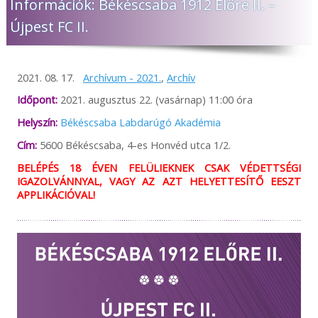
Információk: Békéscsaba 1912 Előre II. –
Újpest FC II.
2021. 08. 17.
Archívum - 2021.
,
Archív
Időpont:
2021. augusztus 22. (vasárnap) 11:00 óra
Helyszín:
Békéscsaba Labdarúgó Akadémia
Cím:
5600 Békéscsaba, 4-es Honvéd utca 1/2.
BELÉPÉS 18 ÉVEN FELÜLIEKNEK CSAK VÉDETTSÉGI
IGAZOLVÁNNYAL, VAGY AZ AZT HELYETTESÍTŐ EESZT
APPLIKÁCIÓVAL!