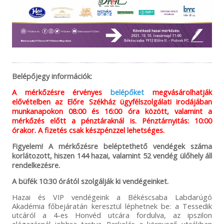
Belépőjegy információk:
A mérkőzésre érvényes
belépőket
megvásárolhatják
elővételben az Előre Székház ügyfélszolgálati irodájában
munkanapokon 08:00 és 16:00 óra között, valamint a
mérkőzés előtt a pénztáraknál is. Pénztárnyitás: 10:00
órakor. A fizetés csak készpénzzel lehetséges.
Figyelem! A mérkőzésre beléptethető vendégek száma
korlátozott, hiszen 144 hazai, valamint 52 vendég ülőhely áll
rendelkezésre.
A büfék 10:30 órától szolgálják ki vendégeinket.
Hazai és VIP vendégeink a Békéscsaba Labdarúgó
Akadémia főbejáratán keresztül léphetnek be: a Tessedik
utcáról a 4-es Honvéd utcára fordulva, az ipszilon
elágazásnál jobbra tartva. Parkolás a környező utcákban