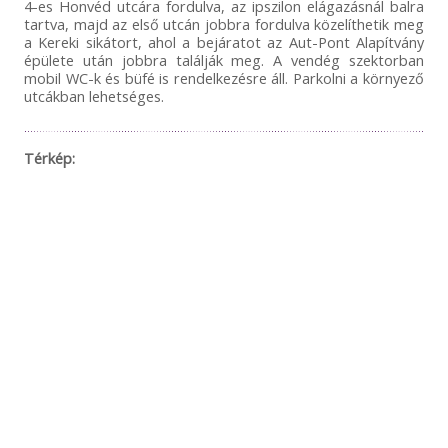
4-es Honvéd utcára fordulva, az ipszilon elágazásnál balra
tartva, majd az első utcán jobbra fordulva közelíthetik meg
a Kereki sikátort, ahol a bejáratot az Aut-Pont Alapítvány
épülete után jobbra találják meg. A vendég szektorban
mobil WC-k és büfé is rendelkezésre áll. Parkolni a környező
utcákban lehetséges.
Térkép: