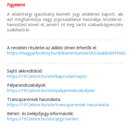
Figyelem!
A védettségi igazolvány kiemelt jogi védelmet kapott: aki
azt meghamisítja vagy jogosulatlanul használja, közokirat-
hamisítást követ el, amiért öt évig tartó szabadságvesztés
szabható ki.
A rendelet részletei az alábbi címen érhetők el:
https://magyarkozlony.hu/dokumentumok/0012eabbdd41b6254
Sajtó akkreditáció:
https://1912elore.hu/site/kapcsolat/sajto/
Pályarendszabályok:
https://1912elore.hu/site/palyarendszabalyok/
Transzparensek használata:
https://1912elore.hu/site/transzparensek-hasznalata/
Bérlet- és belépőjegy információk:
https://1912elore.hu/site/jegy-berlet/