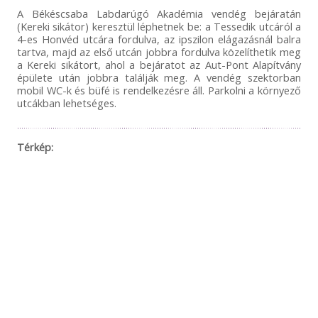
A Békéscsaba Labdarúgó Akadémia vendég bejáratán
(Kereki sikátor) keresztül léphetnek be: a Tessedik utcáról a
4-es Honvéd utcára fordulva, az ipszilon elágazásnál balra
tartva, majd az első utcán jobbra fordulva közelíthetik meg
a Kereki sikátort, ahol a bejáratot az Aut-Pont Alapítvány
épülete után jobbra találják meg. A vendég szektorban
mobil WC-k és büfé is rendelkezésre áll. Parkolni a környező
utcákban lehetséges.
Térkép: