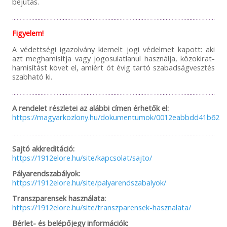
bejutás.
Figyelem!
A védettségi igazolvány kiemelt jogi védelmet kapott: aki
azt meghamisítja vagy jogosulatlanul használja, közokirat-
hamisítást követ el, amiért öt évig tartó szabadságvesztés
szabható ki.
A rendelet részletei az alábbi címen érhetők el:
https://magyarkozlony.hu/dokumentumok/0012eabbdd41b6254
Sajtó akkreditáció:
https://1912elore.hu/site/kapcsolat/sajto/
Pályarendszabályok:
https://1912elore.hu/site/palyarendszabalyok/
Transzparensek használata:
https://1912elore.hu/site/transzparensek-hasznalata/
Bérlet- és belépőjegy információk: