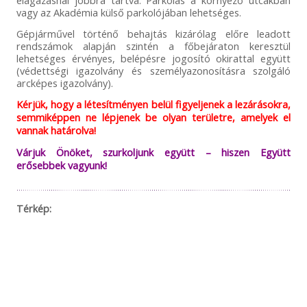
vagy az Akadémia külső parkolójában lehetséges.
Gépjárművel történő behajtás kizárólag előre leadott
rendszámok alapján szintén a főbejáraton keresztül
lehetséges érvényes, belépésre jogosító okirattal együtt
(védettségi igazolvány és személyazonosításra szolgáló
arcképes igazolvány).
Kérjük, hogy a létesítményen belül figyeljenek a lezárásokra,
semmiképpen ne lépjenek be olyan területre, amelyek el
vannak határolva!
Várjuk Önöket, szurkoljunk együtt – hiszen Együtt
erősebbek vagyunk!
Térkép: