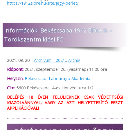
https://1912elore.hu/site/jegy-berlet/
Információk: Békéscsaba 1912 Előre II. –
Törökszentmiklósi FC
2021. 09. 20.
Archívum - 2021.
,
Archív
Időpont:
2021. szeptember 26. (vasárnap) 11:00 óra
Helyszín:
Békéscsaba Labdarúgó Akadémia
Cím:
5600 Békéscsaba, 4-es Honvéd utca 1/2.
BELÉPÉS 18 ÉVEN FELÜLIEKNEK CSAK VÉDETTSÉGI
IGAZOLVÁNNYAL, VAGY AZ AZT HELYETTESÍTŐ EESZT
APPLIKÁCIÓVAL!