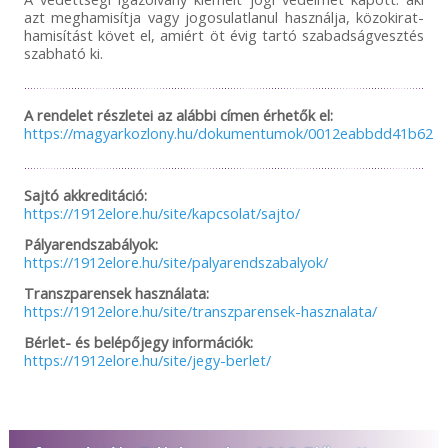
azt meghamisítja vagy jogosulatlanul használja, közokirat-
hamisítást követ el, amiért öt évig tartó szabadságvesztés
szabható ki.
A rendelet részletei az alábbi címen érhetők el:
https://magyarkozlony.hu/dokumentumok/0012eabbdd41b6254
Sajtó akkreditáció:
https://1912elore.hu/site/kapcsolat/sajto/
Pályarendszabályok:
https://1912elore.hu/site/palyarendszabalyok/
Transzparensek használata:
https://1912elore.hu/site/transzparensek-hasznalata/
Bérlet- és belépőjegy információk:
https://1912elore.hu/site/jegy-berlet/