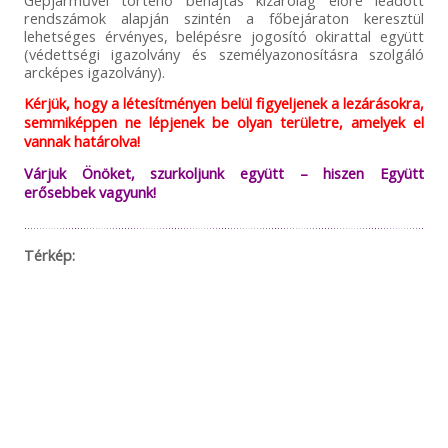
rendszámok alapján szintén a főbejáraton keresztül
lehetséges érvényes, belépésre jogosító okirattal együtt
(védettségi igazolvány és személyazonosításra szolgáló
arcképes igazolvány).
Kérjük, hogy a létesítményen belül figyeljenek a lezárásokra,
semmiképpen ne lépjenek be olyan területre, amelyek el
vannak határolva!
Várjuk Önöket, szurkoljunk együtt – hiszen Együtt
erősebbek vagyunk!
Térkép: