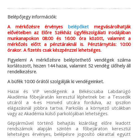
Belépőjegy információk:
A mérkőzésre érvényes
belépőket
megvásárolhatják
elővételben az Előre Székház ügyfélszolgálati irodájában
munkanapokon 08:00 és 16:00 óra között, valamint a
mérkőzés előtt a pénztáraknál is. Pénztárnyitás: 10:00
órakor. A fizetés csak készpénzzel lehetséges.
Figyelem! A mérkőzésre beléptethető vendégek száma
korlátozott, hiszen 144 hazai, valamint 52 vendég ülőhely áll
rendelkezésre.
A büfék 10:00 órától szolgálják ki vendégeinket.
Hazai és VIP vendégeink a Békéscsaba Labdarúgó
Akadémia főbejáratán keresztül léphetnek be: a Tessedik
utcáról a 4-es Honvéd utcára fordulva, az ipszilon
elágazásnál jobbra tartva. Parkolás a környező utcákban
vagy az Akadémia külső parkolójában lehetséges.
Gépjárművel történő behajtás kizárólag előre leadott
rendszámok alapján szintén a főbejáraton keresztül
lehetséges érvényes, belépésre jogosító okirattal együtt