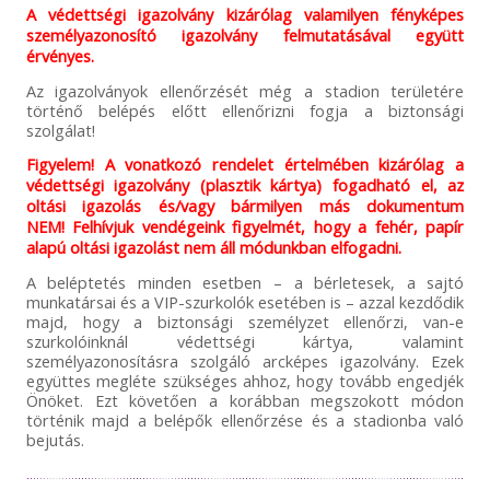
A védettségi igazolvány kizárólag valamilyen fényképes
személyazonosító igazolvány felmutatásával együtt
érvényes.
Az igazolványok ellenőrzését még a stadion területére
történő belépés előtt ellenőrizni fogja a biztonsági
szolgálat!
Figyelem! A vonatkozó rendelet értelmében kizárólag a
védettségi igazolvány (plasztik kártya) fogadható el, az
oltási igazolás és/vagy bármilyen más dokumentum
NEM! Felhívjuk vendégeink figyelmét, hogy a fehér, papír
alapú oltási igazolást nem áll módunkban elfogadni.
A beléptetés minden esetben – a bérletesek, a sajtó
munkatársai és a VIP-szurkolók esetében is – azzal kezdődik
majd, hogy a biztonsági személyzet ellenőrzi, van-e
szurkolóinknál védettségi kártya, valamint
személyazonosításra szolgáló arcképes igazolvány. Ezek
együttes megléte szükséges ahhoz, hogy tovább engedjék
Önöket. Ezt követően a korábban megszokott módon
történik majd a belépők ellenőrzése és a stadionba való
bejutás.