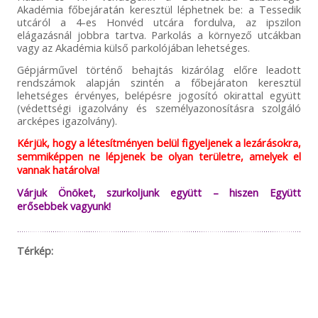
Akadémia főbejáratán keresztül léphetnek be: a Tessedik
utcáról a 4-es Honvéd utcára fordulva, az ipszilon
elágazásnál jobbra tartva. Parkolás a környező utcákban
vagy az Akadémia külső parkolójában lehetséges.
Gépjárművel történő behajtás kizárólag előre leadott
rendszámok alapján szintén a főbejáraton keresztül
lehetséges érvényes, belépésre jogosító okirattal együtt
(védettségi igazolvány és személyazonosításra szolgáló
arcképes igazolvány).
Kérjük, hogy a létesítményen belül figyeljenek a lezárásokra,
semmiképpen ne lépjenek be olyan területre, amelyek el
vannak határolva!
Várjuk Önöket, szurkoljunk együtt – hiszen Együtt
erősebbek vagyunk!
Térkép: