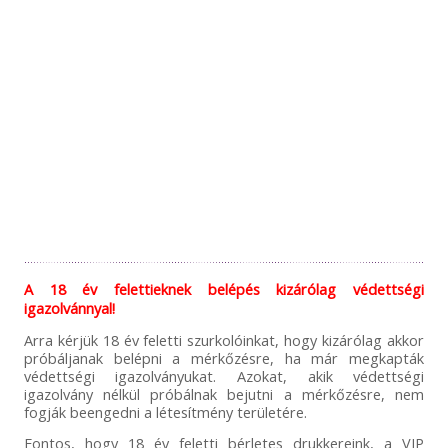
A 18 év felettieknek belépés kizárólag védettségi
igazolvánnyal!
Arra kérjük 18 év feletti szurkolóinkat, hogy kizárólag akkor
próbáljanak belépni a mérkőzésre, ha már megkapták
védettségi igazolványukat. Azokat, akik védettségi
igazolvány nélkül próbálnak bejutni a mérkőzésre, nem
fogják beengedni a létesítmény területére.
Fontos, hogy 18 év feletti bérletes drukkereink, a VIP