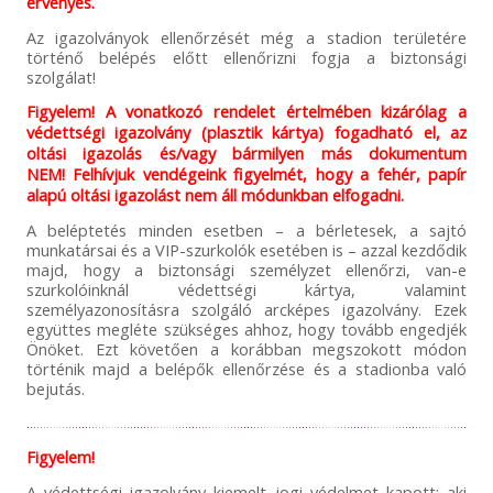
érvényes.
Az igazolványok ellenőrzését még a stadion területére
történő belépés előtt ellenőrizni fogja a biztonsági
szolgálat!
Figyelem! A vonatkozó rendelet értelmében kizárólag a
védettségi igazolvány (plasztik kártya) fogadható el, az
oltási igazolás és/vagy bármilyen más dokumentum
NEM! Felhívjuk vendégeink figyelmét, hogy a fehér, papír
alapú oltási igazolást nem áll módunkban elfogadni.
A beléptetés minden esetben – a bérletesek, a sajtó
munkatársai és a VIP-szurkolók esetében is – azzal kezdődik
majd, hogy a biztonsági személyzet ellenőrzi, van-e
szurkolóinknál védettségi kártya, valamint
személyazonosításra szolgáló arcképes igazolvány. Ezek
együttes megléte szükséges ahhoz, hogy tovább engedjék
Önöket. Ezt követően a korábban megszokott módon
történik majd a belépők ellenőrzése és a stadionba való
bejutás.
Figyelem!
A védettségi igazolvány kiemelt jogi védelmet kapott: aki