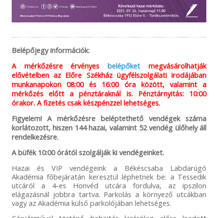
Belépőjegy információk:
A mérkőzésre érvényes
belépőket
megvásárolhatják
elővételben az Előre Székház ügyfélszolgálati irodájában
munkanapokon 08:00 és 16:00 óra között, valamint a
mérkőzés előtt a pénztáraknál is. Pénztárnyitás: 10:00
órakor. A fizetés csak készpénzzel lehetséges.
Figyelem! A mérkőzésre beléptethető vendégek száma
korlátozott, hiszen 144 hazai, valamint 52 vendég ülőhely áll
rendelkezésre.
A büfék 10:00 órától szolgálják ki vendégeinket.
Hazai és VIP vendégeink a Békéscsaba Labdarúgó
Akadémia főbejáratán keresztül léphetnek be: a Tessedik
utcáról a 4-es Honvéd utcára fordulva, az ipszilon
elágazásnál jobbra tartva. Parkolás a környező utcákban
vagy az Akadémia külső parkolójában lehetséges.
Gépjárművel történő behajtás kizárólag előre leadott