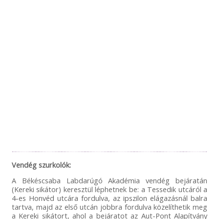
Vendég szurkolók:
A Békéscsaba Labdarúgó Akadémia vendég bejáratán
(Kereki sikátor) keresztül léphetnek be: a Tessedik utcáról a
4-es Honvéd utcára fordulva, az ipszilon elágazásnál balra
tartva, majd az első utcán jobbra fordulva közelíthetik meg
a Kereki sikátort, ahol a bejáratot az Aut-Pont Alapítvány