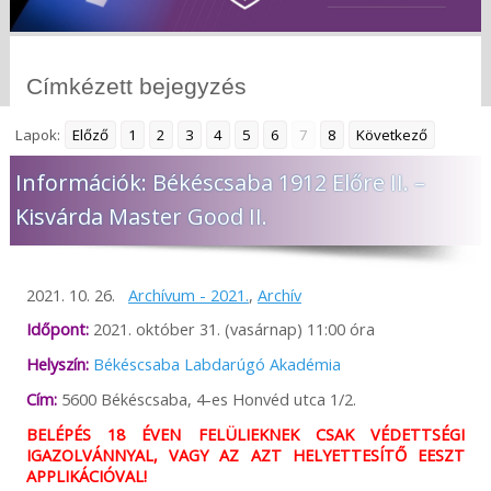
Címkézett bejegyzés
Lapok:
Előző
1
2
3
4
5
6
7
8
Következő
Információk: Békéscsaba 1912 Előre II. –
Kisvárda Master Good II.
2021. 10. 26.
Archívum - 2021.
,
Archív
Időpont:
2021. október 31. (vasárnap) 11:00 óra
Helyszín:
Békéscsaba Labdarúgó Akadémia
Cím:
5600 Békéscsaba, 4-es Honvéd utca 1/2.
BELÉPÉS 18 ÉVEN FELÜLIEKNEK CSAK VÉDETTSÉGI
IGAZOLVÁNNYAL, VAGY AZ AZT HELYETTESÍTŐ EESZT
APPLIKÁCIÓVAL!