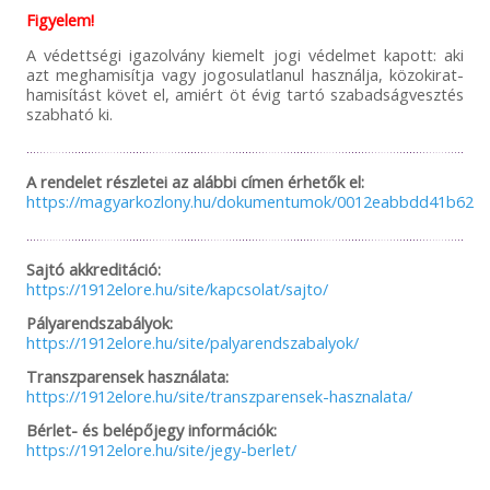
Figyelem!
A védettségi igazolvány kiemelt jogi védelmet kapott: aki
azt meghamisítja vagy jogosulatlanul használja, közokirat-
hamisítást követ el, amiért öt évig tartó szabadságvesztés
szabható ki.
A rendelet részletei az alábbi címen érhetők el:
https://magyarkozlony.hu/dokumentumok/0012eabbdd41b6254
Sajtó akkreditáció:
https://1912elore.hu/site/kapcsolat/sajto/
Pályarendszabályok:
https://1912elore.hu/site/palyarendszabalyok/
Transzparensek használata:
https://1912elore.hu/site/transzparensek-hasznalata/
Bérlet- és belépőjegy információk:
https://1912elore.hu/site/jegy-berlet/