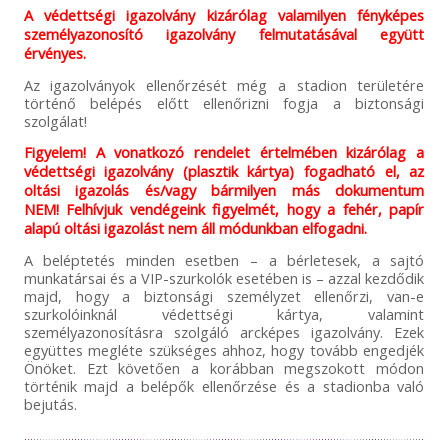
A védettségi igazolvány kizárólag valamilyen fényképes
személyazonosító igazolvány felmutatásával együtt
érvényes.
Az igazolványok ellenőrzését még a stadion területére
történő belépés előtt ellenőrizni fogja a biztonsági
szolgálat!
Figyelem! A vonatkozó rendelet értelmében kizárólag a
védettségi igazolvány (plasztik kártya) fogadható el, az
oltási igazolás és/vagy bármilyen más dokumentum
NEM! Felhívjuk vendégeink figyelmét, hogy a fehér, papír
alapú oltási igazolást nem áll módunkban elfogadni.
A beléptetés minden esetben – a bérletesek, a sajtó
munkatársai és a VIP-szurkolók esetében is – azzal kezdődik
majd, hogy a biztonsági személyzet ellenőrzi, van-e
szurkolóinknál védettségi kártya, valamint
személyazonosításra szolgáló arcképes igazolvány. Ezek
együttes megléte szükséges ahhoz, hogy tovább engedjék
Önöket. Ezt követően a korábban megszokott módon
történik majd a belépők ellenőrzése és a stadionba való
bejutás.