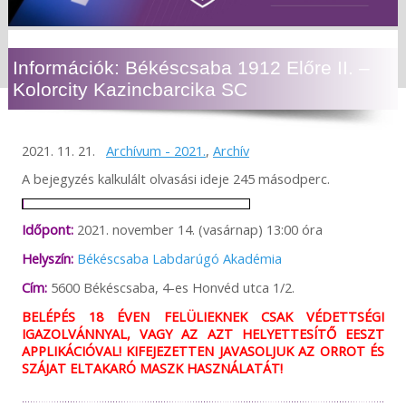
Információk: Békéscsaba 1912 Előre II. –
Kolorcity Kazincbarcika SC
2021. 11. 21.
Archívum - 2021.
,
Archív
A bejegyzés kalkulált olvasási ideje 245 másodperc.
Időpont:
2021. november 14. (vasárnap) 13:00 óra
Helyszín:
Békéscsaba Labdarúgó Akadémia
Cím:
5600 Békéscsaba, 4-es Honvéd utca 1/2.
BELÉPÉS 18 ÉVEN FELÜLIEKNEK CSAK VÉDETTSÉGI
IGAZOLVÁNNYAL, VAGY AZ AZT HELYETTESÍTŐ EESZT
APPLIKÁCIÓVAL! KIFEJEZETTEN JAVASOLJUK AZ ORROT ÉS
SZÁJAT ELTAKARÓ MASZK HASZNÁLATÁT!