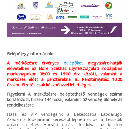
Belépőjegy információk:
A mérkőzésre érvényes
belépőket
megvásárolhatják
elővételben az Előre Székház ügyfélszolgálati irodájában
munkanapokon 08:00 és 16:00 óra között, valamint a
mérkőzés előtt a pénztáraknál is. Pénztárnyitás: 10:00
órakor. Fizetés csak készpénzzel lehetséges.
Figyelem! A mérkőzésre beléptethető vendégek száma
korlátozott, hiszen 144 hazai, valamint 52 vendég ülőhely áll
rendelkezésre.
Hazai és VIP vendégeink a Békéscsaba Labdarúgó
Akadémia főbejáratán keresztül léphetnek be: a Tessedik
utcáról a 4-es Honvéd utcára fordulva, az ipszilon