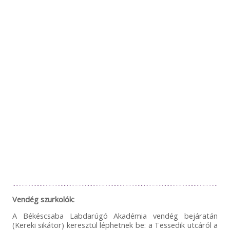
Vendég szurkolók:
A Békéscsaba Labdarúgó Akadémia vendég bejáratán
(Kereki sikátor) keresztül léphetnek be: a Tessedik utcáról a