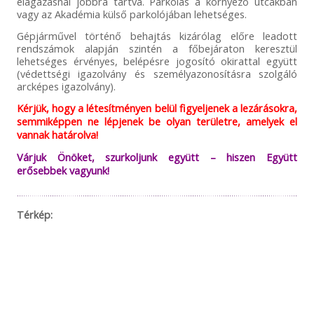
elágazásnál jobbra tartva. Parkolás a környező utcákban
vagy az Akadémia külső parkolójában lehetséges.
Gépjárművel történő behajtás kizárólag előre leadott
rendszámok alapján szintén a főbejáraton keresztül
lehetséges érvényes, belépésre jogosító okirattal együtt
(védettségi igazolvány és személyazonosításra szolgáló
arcképes igazolvány).
Kérjük, hogy a létesítményen belül figyeljenek a lezárásokra,
semmiképpen ne lépjenek be olyan területre, amelyek el
vannak határolva!
Várjuk Önöket, szurkoljunk együtt – hiszen Együtt
erősebbek vagyunk!
Térkép: