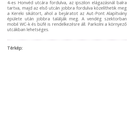
4-es Honvéd utcára fordulva, az ipszilon elágazásnál balra
tartva, majd az első utcán jobbra fordulva közelíthetik meg
a Kereki sikátort, ahol a bejáratot az Aut-Pont Alapítvány
épülete után jobbra találják meg. A vendég szektorban
mobil WC-k és büfé is rendelkezésre áll. Parkolni a környező
utcákban lehetséges.
Térkép: