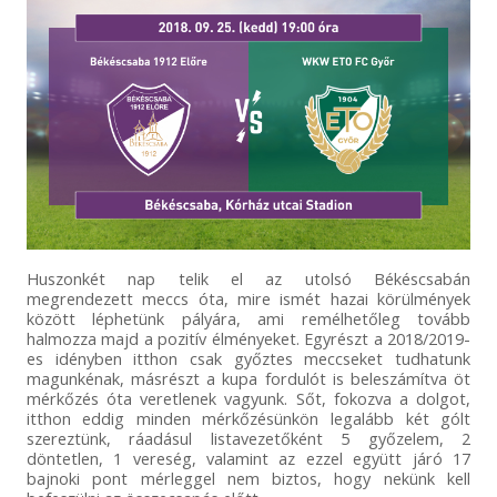
Huszonkét nap telik el az utolsó Békéscsabán
megrendezett meccs óta, mire ismét hazai körülmények
között léphetünk pályára, ami remélhetőleg tovább
halmozza majd a pozitív élményeket. Egyrészt a 2018/2019-
es idényben itthon csak győztes meccseket tudhatunk
magunkénak, másrészt a kupa fordulót is beleszámítva öt
mérkőzés óta veretlenek vagyunk. Sőt, fokozva a dolgot,
itthon eddig minden mérkőzésünkön legalább két gólt
szereztünk, ráadásul listavezetőként 5 győzelem, 2
döntetlen, 1 vereség, valamint az ezzel együtt járó 17
bajnoki pont mérleggel nem biztos, hogy nekünk kell