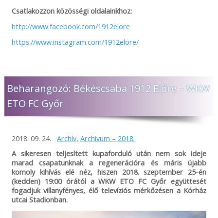
Csatlakozzon közösségi oldalainkhoz:
http://www.facebook.com/1912elore
https://www.instagram.com/1912elore/
Beharangozó: Békéscsaba 1912 Előre – WKW
ETO FC Győr
2018. 09. 24.
Archív
,
Archívum – 2018.
A sikeresen teljesített kupaforduló után nem sok ideje
marad csapatunknak a regenerációra és máris újabb
komoly kihívás elé néz, hiszen 2018. szeptember 25-én
(kedden) 19:00 órától a WKW ETO FC Győr együttesét
fogadjuk villanyfényes, élő televíziós mérkőzésen a Kórház
utcai Stadionban.