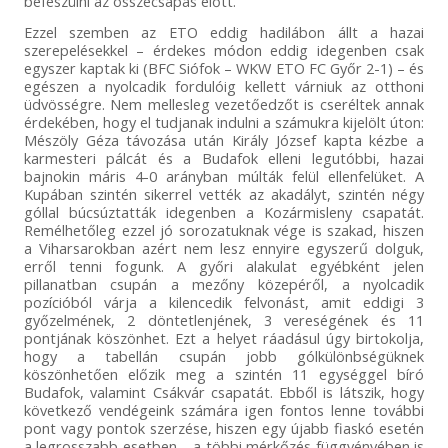
befeszülni az összecsapás előtt.
Ezzel szemben az ETO eddig hadilábon állt a hazai
szerepelésekkel – érdekes módon eddig idegenben csak
egyszer kaptak ki (BFC Siófok – WKW ETO FC Győr 2-1) – és
egészen a nyolcadik fordulóig kellett várniuk az otthoni
üdvösségre. Nem mellesleg vezetőedzőt is cseréltek annak
érdekében, hogy el tudjanak indulni a számukra kijelölt úton:
Mészöly Géza távozása után Király József kapta kézbe a
karmesteri pálcát és a Budafok elleni legutóbbi, hazai
bajnokin máris 4-0 arányban múlták felül ellenfelüket. A
Kupában szintén sikerrel vették az akadályt, szintén négy
góllal búcsúztatták idegenben a Kozármisleny csapatát.
Remélhetőleg ezzel jó sorozatuknak vége is szakad, hiszen
a Viharsarokban azért nem lesz ennyire egyszerű dolguk,
erről tenni fogunk. A győri alakulat egyébként jelen
pillanatban csupán a mezőny közepéről, a nyolcadik
pozícióból várja a kilencedik felvonást, amit eddigi 3
győzelmének, 2 döntetlenjének, 3 vereségének és 11
pontjának köszönhet. Ezt a helyet ráadásul úgy birtokolja,
hogy a tabellán csupán jobb gólkülönbségüknek
köszönhetően előzik meg a szintén 11 egységgel bíró
Budafok, valamint Csákvár csapatát. Ebből is látszik, hogy
következő vendégeink számára igen fontos lenne további
pont vagy pontok szerzése, hiszen egy újabb fiaskó esetén
a legrosszabb esetben – a többi mérkőzés függvényében is