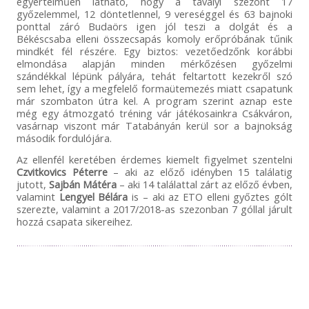
egyértelműen látható, hogy a tavalyi szezont 17
győzelemmel, 12 döntetlennel, 9 vereséggel és 63 bajnoki
ponttal záró Budaörs igen jól teszi a dolgát és a
Békéscsaba elleni összecsapás komoly erőpróbának tűnik
mindkét fél részére. Egy biztos: vezetőedzőnk korábbi
elmondása alapján minden mérkőzésen győzelmi
szándékkal lépünk pályára, tehát feltartott kezekről szó
sem lehet, így a megfelelő formaütemezés miatt csapatunk
már szombaton útra kel. A program szerint aznap este
még egy átmozgató tréning vár játékosainkra Csákváron,
vasárnap viszont már Tatabányán kerül sor a bajnokság
második fordulójára.
Az ellenfél keretében érdemes kiemelt figyelmet szentelni
Czvitkovics Péterre
– aki az előző idényben 15 találatig
jutott,
Sajbán Mátéra
– aki 14 találattal zárt az előző évben,
valamint
Lengyel Bélára
is – aki az ETO elleni győztes gólt
szerezte, valamint a 2017/2018-as szezonban 7 góllal járult
hozzá csapata sikereihez.