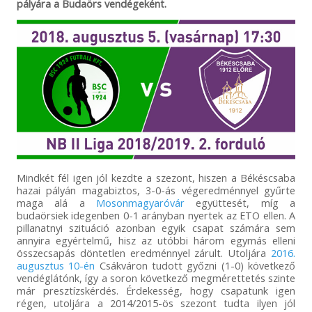
pályára a Budaörs vendégeként.
Mindkét fél igen jól kezdte a szezont, hiszen a Békéscsaba
hazai pályán magabiztos, 3-0-ás végeredménnyel gyűrte
maga alá a
Mosonmagyaróvár
együttesét, míg a
budaörsiek idegenben 0-1 arányban nyertek az ETO ellen. A
pillanatnyi szituáció azonban egyik csapat számára sem
annyira egyértelmű, hisz az utóbbi három egymás elleni
összecsapás döntetlen eredménnyel zárult. Utoljára
2016.
augusztus 10-én
Csákváron tudott győzni (1-0) következő
vendéglátónk, így a soron következő megmérettetés szinte
már presztízskérdés. Érdekesség, hogy csapatunk igen
régen, utoljára a 2014/2015-ös szezont tudta ilyen jól