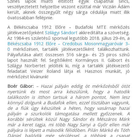
Színes lapok miatti eltiltott egyik csapatnál sincs,
veszélyeztetett helyzetbe viszont ezúttal már Viczián Ádám
került, akinek összegyűlt négy sárga cédulája miatt illik
óvatosabban fellépnie.
A Békéscsaba 1912 Előre – Budafoki MTE mérkőzés
játékvezetőjeként
Szilágyi Sándort
akkreditálta a szövetség.
Az 1984-es születésű sporival legutóbb 2018. július 29-én, a
Békéscsaba 1912 Előre – Credobus Mosonmagyaróvár 3-
0
mérkőzésen, tartalék játékvezetőként találkozhattunk.
Pályafutása alatt összesen 516 sárga- és 25 piros színű
lapot használt fel. Segítőiként Kormányos II. Gábort és
Szilágyi Norbertet jelölték ki, míg a tartalék játékvezető
feladatait Veizer Roland látja el. Hasznos munkát, jó
mérkőzést kívánunk!
Boér Gábor:
– Hazai pályán eddig öt mérkőzésből ötöt
nyertünk és most arra készülünk, hogy a hatodik
találkozón is itthon tartsuk a három pontot. Nem lesz
könnyű dolgunk a Budafok ellen, ezzel tisztában vagyunk,
de a fiúk úgy készültek a héten, hogy vasárnap hazai
pályán a szurkolók támogatása mellett győzzenek. A
korábbi sérültek közül Nagy Sándor és Mészáros Márk
már a keret tagja, mi több Nagy Sanyi a Győr ellen már
pályára is lépett a második félidőben. Pilán Márkó és Tóth
Dániel bajlódik még sérüléssel, a többiek a csapat