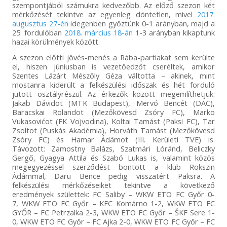
szempontjából számukra kedvezőbb. Az előző szezon két
mérkőzését tekintve az egyenleg döntetlen, mivel
2017.
augusztus 27-én
idegenben győztünk 0-1 arányban, majd a
25. fordulóban
2018. március 18-án
1-3 arányban kikaptunk
hazai körülmények között.
A szezon előtti jövés-menés a Rába-partiakat sem kerülte
el, hiszen júniusban is vezetőedzőt cseréltek, amikor
Szentes Lázárt Mészöly Géza váltotta – akinek, mint
mostanra kiderült a felkészülési időszak és hét forduló
jutott osztályrészül. Az érkezők között megemlíthetjük:
Jakab Dávidot (MTK Budapest), Mervó Bencét (DAC),
Baracskai Rolandot (Mezőkövesd Zsóry FC), Marko
Vukasovićot (FK Vojvodina), Koltai Tamást (Paksi FC), Tar
Zsoltot (Puskás Akadémia), Horváth Tamást (Mezőkövesd
Zsóry FC) és Hamar Ádámot (III. Kerületi TVE) is.
Távozott: Zamostny Balázs, Szatmári Lóránd, Beliczky
Gergő, Gyagya Attila és Szabó Lukas is, valamint közös
megegyezéssel szerződést bontott a klub Rokszin
Ádámmal, Daru Bence pedig visszatért Paksra. A
felkészülési mérkőzéseiket tekintve a következő
eredmények születtek: FC Saliby – WKW ETO FC Győr 0-
7, WKW ETO FC Győr – KFC Komárno 1-2, WKW ETO FC
GYŐR – FC Petrzalka 2-3, WKW ETO FC Győr – ŠKF Sere 1-
0, WKW ETO FC Győr – FC Ajka 2-0, WKW ETO FC Győr – FC