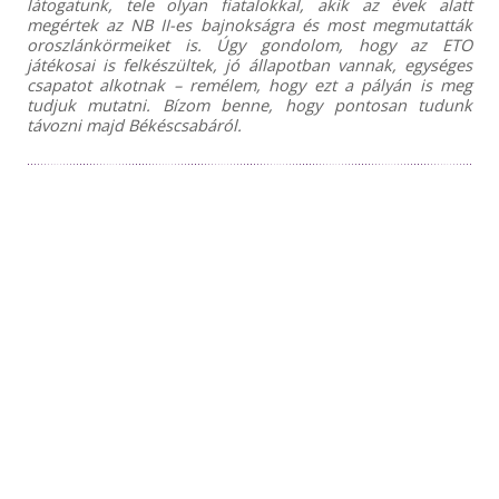
látogatunk, tele olyan fiatalokkal, akik az évek alatt
megértek az NB II-es bajnokságra és most megmutatták
oroszlánkörmeiket is. Úgy gondolom, hogy az ETO
játékosai is felkészültek, jó állapotban vannak, egységes
csapatot alkotnak – remélem, hogy ezt a pályán is meg
tudjuk mutatni. Bízom benne, hogy pontosan tudunk
távozni majd Békéscsabáról.