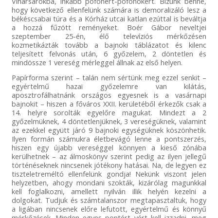
Viharsarokba, inkább pofonért-pofonokért. Bízunk benne,
hogy következő ellenfelünk számára is demoralizáló lesz a
békéscsabai túra és a Kórház utcai katlan ezúttal is beváltja
a hozzá fűzött reményeket. Boér Gábor neveltjei
szeptember 25-én, élő televíziós mérkőzésen
kozmetikázták tovább a bajnoki táblázatot és kilenc
teljesített felvonás után, 6 győzelem, 2 döntetlen és
mindössze 1 vereség mérleggel állnak az első helyen.
Papírforma szerint – talán nem sértünk meg ezzel senkit –
egyértelmű hazai győzelemre van kilátás,
aposztrofálhatnánk országos egyesnek is a vasárnapi
bajnokit – hiszen a főváros XXII. kerületéből érkezők csak a
14. helyre sorolták egyelőre magukat. Mindezt a 2
győzelmüknek, 4 döntetlenjüknek, 3 vereségüknek, valamint
az ezekkel együtt járó 9 bajnoki egységüknek köszönhetik.
Ilyen formán számukra életbevágó lenne a pontszerzés,
hiszen egy újabb vereséggel könnyen a kieső zónába
kerülhetnek – az álmoskönyv szerint pedig az ilyen jellegű
történéseknek nincsenek jótékony hatásai. Na, de legyen ez
tiszteletreméltó ellenfelünk gondja! Nekünk viszont jelen
helyzetben, ahogy mondani szokták, kizárólag magunkkal
kell foglalkozni, amellett nyilván illik helyén kezelni a
dolgokat. Tudjuk és számtalanszor megtapasztaltuk, hogy
a ligában nincsenek előre lefutott, egyértelmű és könnyű
mérkőzések. Minden egyes pontért vért kell izzadni, meg