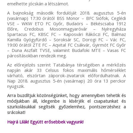
emelhette jócskán a létszámot.
A bajnokság második fordulóját 2018. augusztus 5-én
(vasárnap) 17:30 órától BSS Monor – BFC Siófok, Ceglédi
VSE – WKW ETO FC Győr, Budaörs – Békéscsaba 1912
Előre, Credobus Mosonmagyaróvár – Nyíregyháza
Spartacus FC, KBSC FC – Kaposvári Rákóczi FC, Balmaz
Kamilla Gyógyfürdő – Soroksár SC, Dorogi FC – Vác FC,
19:00 órától ZTE FC – Aqvital FC Csákvár, Gyirmót FC Győr
– Duna Aszfalt TVSE, valamint Budafoki MTE – Vasas FC
párosításokban rendezik meg.
Az előrejelzés szerint Tatabánya térségében a mérkőzés
napján akár 33 Celsius fokos maximális hőmérséklet
várható, elszórtan záporok-zivatarok előfordulhatnak. A
Nap 2018. augusztus 5-én (vasárnap) 20 óra 13 perckor
nyugszik.
Arra buzdítjuk közönségünket, hogy amennyiben tehetik és
módjukban áll, idegenbe is kísérjék el csapatunkat és
szurkolásukkal segítsék győzelemhez, pontszerzéshez a
srácokat!
Hajrá Lilák! Együtt erősebbek vagyunk!