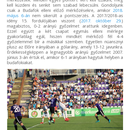
kell küzdeni és senkit sem szabad lebecsülni. Gondoljunk
csak a Budafok elleni előző mérkőzésekre, amikor
2018.
május 6-án
nem sikerült a pontszerzés. A 2017/2018-as
idény 15. fordulójában viszont (
2017. október 29.
)
magabiztos, 0-2 arányú győzelmet arattunk idegenben.
Ezzel együtt a két csapat egymás elleni mérlege
gyakorlatilag egál, hiszen mindkét mérkőző fél 4-4
győzelemmel bír a másikkal szemben. Egyetlen nüansznyi
plusz az Előre irányában a gólarány, amely 13-12 javunkra.
Érdekességképpen a legnagyobb arányú győzelmet 2007.
június 3-án értük el, amikor 6-1 arányban hagytuk helyben a
budafokiakat.