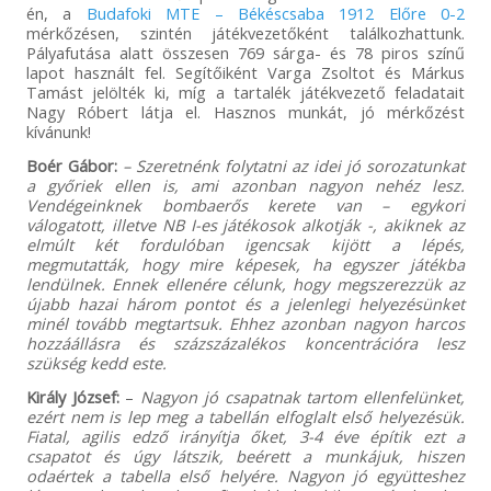
én, a
Budafoki MTE – Békéscsaba 1912 Előre 0-2
mérkőzésen, szintén játékvezetőként találkozhattunk.
Pályafutása alatt összesen 769 sárga- és 78 piros színű
lapot használt fel. Segítőiként Varga Zsoltot és Márkus
Tamást jelölték ki, míg a tartalék játékvezető feladatait
Nagy Róbert látja el. Hasznos munkát, jó mérkőzést
kívánunk!
Boér Gábor:
– Szeretnénk folytatni az idei jó sorozatunkat
a győriek ellen is, ami azonban nagyon nehéz lesz.
Vendégeinknek bombaerős kerete van – egykori
válogatott, illetve NB I-es játékosok alkotják -, akiknek az
elmúlt két fordulóban igencsak kijött a lépés,
megmutatták, hogy mire képesek, ha egyszer játékba
lendülnek. Ennek ellenére célunk, hogy megszerezzük az
újabb hazai három pontot és a jelenlegi helyezésünket
minél tovább megtartsuk. Ehhez azonban nagyon harcos
hozzáállásra és százszázalékos koncentrációra lesz
szükség kedd este.
Király József:
–
Nagyon jó csapatnak tartom ellenfelünket,
ezért nem is lep meg a tabellán elfoglalt első helyezésük.
Fiatal, agilis edző irányítja őket, 3-4 éve építik ezt a
csapatot és úgy látszik, beérett a munkájuk, hiszen
odaértek a tabella első helyére. Nagyon jó együtteshez