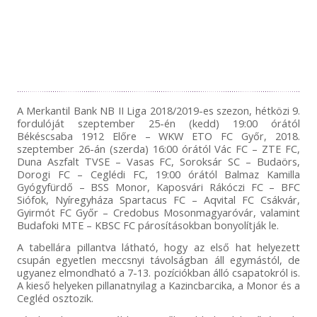
A Merkantil Bank NB II Liga 2018/2019-es szezon, hétközi 9.
fordulóját szeptember 25-én (kedd) 19:00 órától
Békéscsaba 1912 Előre – WKW ETO FC Győr, 2018.
szeptember 26-án (szerda) 16:00 órától Vác FC – ZTE FC,
Duna Aszfalt TVSE – Vasas FC, Soroksár SC – Budaörs,
Dorogi FC – Ceglédi FC, 19:00 órától Balmaz Kamilla
Gyógyfürdő – BSS Monor, Kaposvári Rákóczi FC – BFC
Siófok, Nyíregyháza Spartacus FC – Aqvital FC Csákvár,
Gyirmót FC Győr – Credobus Mosonmagyaróvár, valamint
Budafoki MTE – KBSC FC párosításokban bonyolítják le.
A tabellára pillantva látható, hogy az első hat helyezett
csupán egyetlen meccsnyi távolságban áll egymástól, de
ugyanez elmondható a 7-13. pozíciókban álló csapatokról is.
A kieső helyeken pillanatnyilag a Kazincbarcika, a Monor és a
Cegléd osztozik.