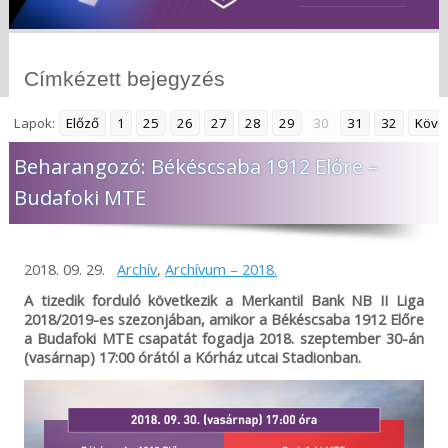
Címkézett bejegyzés
Lapok:
Előző
1
25
26
27
28
29
30
31
32
Köve
Beharangozó: Békéscsaba 1912 Előre –
Budafoki MTE
2018. 09. 29.
Archív
,
Archívum – 2018.
A tizedik forduló következik a Merkantil Bank NB II Liga
2018/2019-es szezonjában, amikor a Békéscsaba 1912 Előre
a Budafoki MTE csapatát fogadja 2018. szeptember 30-án
(vasárnap) 17:00 órától a Kórház utcai Stadionban.