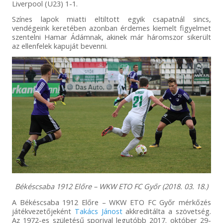
Liverpool (U23) 1-1.
Színes lapok miatti eltiltott egyik csapatnál sincs,
vendégeink keretében azonban érdemes kiemelt figyelmet
szentelni Hamar Ádámnak, akinek már háromszor sikerült
az ellenfelek kapuját bevenni.
Békéscsaba 1912 Előre – WKW ETO FC Győr (2018. 03. 18.)
A Békéscsaba 1912 Előre – WKW ETO FC Győr mérkőzés
játékvezetőjeként
Takács Jánost
akkreditálta a szövetség.
Az 1972-es születésű sporival legutóbb 2017. október 29-