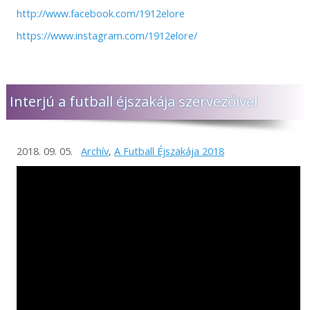
http://www.facebook.com/1912elore
https://www.instagram.com/1912elore/
Interjú a futball éjszakája szervezőivel
2018. 09. 05.
Archív
,
A Futball Éjszakája 2018