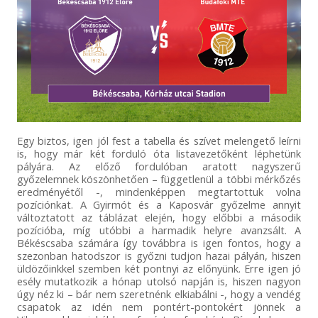
Egy biztos, igen jól fest a tabella és szívet melengető leírni
is, hogy már két forduló óta listavezetőként léphetünk
pályára. Az előző fordulóban aratott nagyszerű
győzelemnek köszönhetően – függetlenül a többi mérkőzés
eredményétől -, mindenképpen megtartottuk volna
pozíciónkat. A Gyirmót és a Kaposvár győzelme annyit
változtatott az táblázat elején, hogy előbbi a második
pozícióba, míg utóbbi a harmadik helyre avanzsált. A
Békéscsaba számára így továbbra is igen fontos, hogy a
szezonban hatodszor is győzni tudjon hazai pályán, hiszen
üldözőinkkel szemben két pontnyi az előnyünk. Erre igen jó
esély mutatkozik a hónap utolsó napján is, hiszen nagyon
úgy néz ki – bár nem szeretnénk elkiabálni -, hogy a vendég
csapatok az idén nem pontért-pontokért jönnek a