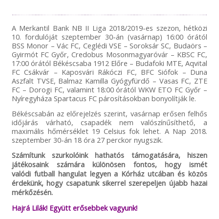
A Merkantil Bank NB II Liga 2018/2019-es szezon, hétközi
10. fordulóját szeptember 30-án (vasárnap) 16:00 órától
BSS Monor – Vác FC, Ceglédi VSE – Soroksár SC, Budaörs –
Gyirmót FC Győr, Credobus Mosonmagyaróvár – KBSC FC,
17:00 órától Békéscsaba 1912 Előre – Budafoki MTE, Aqvital
FC Csákvár – Kaposvári Rákóczi FC, BFC Siófok – Duna
Aszfalt TVSE, Balmaz Kamilla Gyógyfürdő – Vasas FC, ZTE
FC – Dorogi FC, valamint 18:00 órától WKW ETO FC Győr –
Nyíregyháza Spartacus FC párosításokban bonyolítják le.
Békéscsabán az előrejelzés szerint, vasárnap erősen felhős
időjárás várható, csapadék nem valószínűsíthető, a
maximális hőmérséklet 19 Celsius fok lehet. A Nap 2018.
szeptember 30-án 18 óra 27 perckor nyugszik.
Számítunk szurkolóink hathatós támogatására, hiszen
játékosaink számára különösen fontos, hogy ismét
valódi futball hangulat legyen a Kórház utcában és közös
érdekünk, hogy csapatunk sikerrel szerepeljen újabb hazai
mérkőzésén.
Hajrá Lilák! Együtt erősebbek vagyunk!