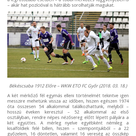
– akár hat pozícióval is hátrább sorolhatják magukat.
Békéscsaba 1912 Előre – WKW ETO FC Győr (2018. 03. 18.)
A két mérkőző fél egymás elleni történelmét tekintve igen
messzire mehetünk vissza az időben, hiszen egészen 1974
óta összesen 54 alkalommal találkozhattunk, melyből –
hosszú éveken keresztül – 52 alkalommal az első
osztályban, rendre népes nézősereg előtt lépett pályára a
két együttes. A mérleg nyelve egyébként némileg a
kisalföldiek felé billen, hiszen – szempontjukból – a 22
győzelem, 16 döntetlen, valamint 16 vereség az összkép