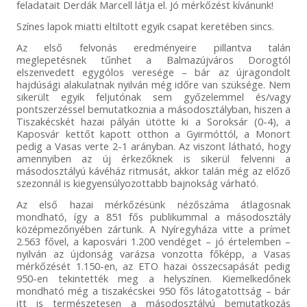
feladatait Derdák Marcell látja el. Jó mérkőzést kívánunk!
Színes lapok miatti eltiltott egyik csapat keretében sincs.
Az első felvonás eredményeire pillantva talán
meglepetésnek tűnhet a Balmazújváros Dorogtól
elszenvedett egygólos veresége – bár az újragondolt
hajdúsági alakulatnak nyilván még időre van szüksége. Nem
sikerült egyik feljutónak sem győzelemmel és/vagy
pontszerzéssel bemutatkoznia a másodosztályban, hiszen a
Tiszakécskét hazai pályán ütötte ki a Soroksár (0-4), a
Kaposvár kettőt kapott otthon a Gyirmóttól, a Monort
pedig a Vasas verte 2-1 arányban. Az viszont látható, hogy
amennyiben az új érkezőknek is sikerül felvenni a
másodosztályú kávéház ritmusát, akkor talán még az előző
szezonnál is kiegyensúlyozottabb bajnokság várható.
Az első hazai mérkőzésünk nézőszáma átlagosnak
mondható, így a 851 fős publikummal a másodosztály
középmezőnyében zártunk. A Nyíregyháza vitte a prímet
2.563 fővel, a kaposvári 1.200 vendéget – jó értelemben –
nyilván az újdonság varázsa vonzotta főképp, a Vasas
mérkőzését 1.150-en, az ETO hazai összecsapását pedig
950-en tekintették meg a helyszínen. Kiemelkedőnek
mondható még a tiszakécskei 950 fős látogatottság – bár
itt is természetesen a másodosztályú bemutatkozás