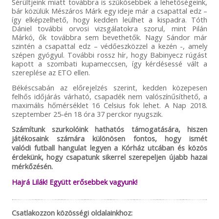
Sérültjeink miatt továbbra is szűkösebbek a lehetőségeink,
bár közülük Mészáros Márk egy ideje már a csapattal edz –
így elképzelhető, hogy kedden leülhet a kispadra. Tóth
Dániel további orvosi vizsgálatokra szorul, mint Pilán
Márkó, ők továbbra sem bevethetők. Nagy Sándor már
szintén a csapattal edz – védőeszközzel a kezén -, amely
szépen gyógyul. További rossz hír, hogy Babinyecz rúgást
kapott a szombati kupameccsen, így kérdésessé vált a
szereplése az ETO ellen.
Békéscsabán az előrejelzés szerint, kedden közepesen
felhős időjárás várható, csapadék nem valószínűsíthető, a
maximális hőmérséklet 16 Celsius fok lehet. A Nap 2018.
szeptember 25-én 18 óra 37 perckor nyugszik.
Számítunk szurkolóink hathatós támogatására, hiszen
játékosaink számára különösen fontos, hogy ismét
valódi futball hangulat legyen a Kórház utcában és közös
érdekünk, hogy csapatunk sikerrel szerepeljen újabb hazai
mérkőzésén.
Hajrá Lilák! Együtt erősebbek vagyunk!
Csatlakozzon közösségi oldalainkhoz: