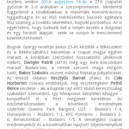
kezdeni, amikor
2014. augusztus 16-án
a ZTE csapatát
győztük le 2-0 arányban a szezonpremieren. Mindentől
függetlenül a továbbiakban is maximális koncentrációra,
higgadtságra és az első mérkőzéshez hasonló agilitásra
lesz szükség a további sikerekhez, bajnoki pontokhoz. Az is
egyértelmű, hogy tudnunk kell a helyén kezelni a dolgokat
és egy forduló alapján senki se vonjon le messzemenő
következtetéseket.
Bognár György neveltjei június 25-én kezdték a felkészülést
és a Békéscsabához hasonlóan a csapat magja egyben
maradt. A korábban szerződést hosszabbító játékosok
mellett,
Demjén Patrik
(MTK) még egy évre kölcsönben
maradt Budaörsön, a remek szezont maga mögött
tudó,
Bakos Szabolcs
viszont máshol folytatja pályafutását.
Az érkező oldalon
Kesztyűs Barnát
(Paks) és
Csiki
Norbertet
(Vasas) említhetjük, míg veszteségként
Pethő
Bence
sérülése – aki a bajnoki rajt előtt elülső keresztszalag
szakadást szenvedett, így hónapokat kénytelen kihagyni –
könyvelhető el a Pest megyeiek keretében. Az
edzőmérkőzéseiken a következő eredmények
születtek: Queens Park Rangers U23 – Budaörs 1-4,
Dunaújváros – Budaörs 1-2, KFC Komarno – Budaörs 2-
0, Rimaszombat – Budaörs 1-5. A vendéglátó csapat
eredményeiből és a közelmúltban nyújtott teljesítményéből