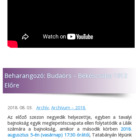
Beharangozó: Budaörs – Békéscsaba 1912
Előre
2018. 08. 03.
Archív
,
Archívum – 2018.
Az előző szezon negyedik helyezettje, egyben a tavalyi
bajnokság egyik meglepetéscsapata ellen folytatódik a Lilák
számára a bajnokság, amikor a második körben
2018.
augusztus 5-én (vasárnap) 17:30 órától
, Tatabányán lépünk