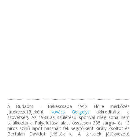
A Budaörs – Békéscsaba 1912 Előre mérkőzés
játékvezetőjeként
Kovács Gergelyt
akkreditálta a
szövetség. Az 1983-as születésű sporival még soha nem
találkoztunk. Pályafutása alatt összesen 335 sárga- és 13
piros színű lapot használt fel. Segítőiként Király Zsoltot és
Bertalan Dávidot jelölték ki. A tartalék játékvezető