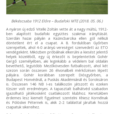
Békéscsaba 1912 Előre – Budafoki MTE (2018. 05. 06.)
A nyáron új edző Vitelki Zoltán vette át a nagy múltú, 1912-
ben alapított budafoki együttes szakmai irányítását.
Szerdán hazai pályán a Kazincbarcika ellen gól nélküli
döntetlent ért el a csapat. A 8. fordulóban Győrben
szerepeltek, ahol 4-0 arányú vereséget szenvedett az ETO
vendégeként. Miközben próbálnak elkerülni a kiesést jelentő
helyek közeléből, egy új érkezőt is bejelentettek Gohér
Gergő személyében, aki leginkább a védelem bal oldalán
bevethető, legutóbb Mezőkövesden futballozott, ahol két
szezon során összesen 26 élvonalbeli mérkőzésen lépett
pályára. Gohér korábban szerepelt Diósgyőrben, a
Budapest Honvédnál, a Puskás Akadémiánál és Soroksáron
is. Összesen 146 NB I-es találkozón játszott és ezeken
tízszer volt eredményes. A tapasztalt balhátvéd szabadon
igazolható játékosként csatlakozott klubhoz. Keretükben
érdemes lesz kiemelt figyelmet szentelni Khiesz Kornélnak
és Pölöskei Péternek is, akik 2-2 találattal járultak hozzá
csapatuk sikereihez.