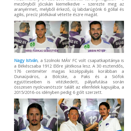
mezőnyből jócskán kiemelkedve – szerezte meg az
aranyérmet, melyből érkező, új labdarúgónk 6 góllal és
agilis, precíz játékával vétette észre magát.
Nagy István
, a Szolnoki MÁV FC volt csapatkapitánya is
a Békéscsaba 1912 Előre játékosa lesz. A 30 esztendős,
176 centiméter magas középpályás korábban a
Dunaújváros, a Bölcske, a Paks és a Siófok
együtteseiben is vitézkedett, pályafutása során
összesen nyolcvanötször talált az ellenfelek kapujába, a
2015/2016-os idényben pedig 6 gólt szerzett.