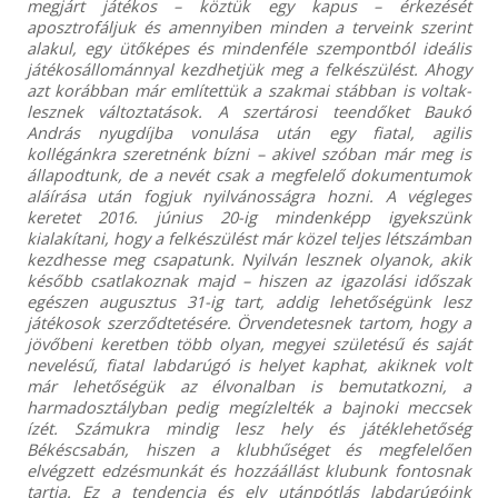
megjárt játékos – köztük egy kapus – érkezését
aposztrofáljuk és amennyiben minden a terveink szerint
alakul, egy ütőképes és mindenféle szempontból ideális
játékosállománnyal kezdhetjük meg a felkészülést. Ahogy
azt korábban már említettük a szakmai stábban is voltak-
lesznek változtatások. A szertárosi teendőket Baukó
András nyugdíjba vonulása után egy fiatal, agilis
kollégánkra szeretnénk bízni – akivel szóban már meg is
állapodtunk, de a nevét csak a megfelelő dokumentumok
aláírása után fogjuk nyilvánosságra hozni. A végleges
keretet 2016. június 20-ig mindenképp igyekszünk
kialakítani, hogy a felkészülést már közel teljes létszámban
kezdhesse meg csapatunk. Nyilván lesznek olyanok, akik
később csatlakoznak majd – hiszen az igazolási időszak
egészen augusztus 31-ig tart, addig lehetőségünk lesz
játékosok szerződtetésére. Örvendetesnek tartom, hogy a
jövőbeni keretben több olyan, megyei születésű és saját
nevelésű, fiatal labdarúgó is helyet kaphat, akiknek volt
már lehetőségük az élvonalban is bemutatkozni, a
harmadosztályban pedig megízlelték a bajnoki meccsek
ízét. Számukra mindig lesz hely és játéklehetőség
Békéscsabán, hiszen a klubhűséget és megfelelően
elvégzett edzésmunkát és hozzáállást klubunk fontosnak
tartja. Ez a tendencia és elv utánpótlás labdarúgóink