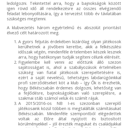
ledolgozni. Tekintettel arra, hogy a bajnokságok között
igen rövid idő áll rendelkezésre az összes elvégzendő
feladat lebonyolítására, így a tervezést több év távlatában
szükséges megtenni.
A klubvezetés három egyértelmű és abszolút prioritást
élvező célt határozott meg.
A gyors feljutás érdekében kizárólag olyan játékosok
kerülhetnek a jövőbeni keretbe, akik a felkészülési
időszak végén, mindenféle értelemben készek lesznek
arra, hogy hatékonyan tudják segíteni célunk elérését.
Figyelembe kell venni az előttünk álló szezon
sajátosságait is, ahol a szabályozások értelmében
szükség van fiatal játékosok szerepeltetésére is,
ezért a saját nevelésű, tehetséges labdarúgóinkkal
profi szerződéseket köt a klub – így Ők is érezhetik,
hogy Békéscsabán érdemes dolgozni, lehetőség van
a fejlődésre, bajnokságokban való szereplésre, a
szakmai stáb számol velük és számít rájuk.
A 2015/2016-os NB I-es szezonban szereplő
játékosaink közül többen is megtalálták számításukat
Békéscsabán. Mindenféle szempontból elégedettek
voltak az Előre által nyújtott és biztosított
körülményekkel – jól érezték magukat és családjukkal