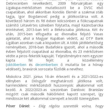
Debrecenben nevelkedett, 2009 februárjában egy
Ligakupa-mérkőzésen mutatkozott be a DVSC első
csapatában, ahol akkoriban Kondás Elemér a szakmai stáb
tagja, Igor Bogdanović pedig a játékostársa volt. A
következő három és fél évben kölcsönben a fiókcsapatnak
számító Létavértes színeiben folytatta, majd Kazincbarcika
érintésével, 2013-ban lett a Békéscsaba játékosa. Két év
után, 2015-ben elfogadta az élvonalba feljutó Vasas
ajánlatát, ahol a Magyar Kupában védett, az OTP Bank
Ligában azonban csak a kispadon ült. A több játéklehetőség
reményében, 2018-ban Budafokra igazolt, ahol a második
évben feljutott csapatával az élvonalba, és 23 mérkőzésen
védte a piros-feketék kapuját. Teljesítményére nem egyszer
kapta fel fejét a közvélemény
(
októberben
és
decemberben
ő mutatta be a hónap
védéseit), bravúrok sorozata fűződik a nevéhez.
Miskolcra 2021. június 16-án érkezett és a 2021/2022-es
idényben a Diósgyőr meghatározó játékosa volt,
harminckilenc mérkőzésből huszonnyolc alkalommal volt
kezdő. A 2022/2023-as szezonban Danilovic Branislav
mögött csak második hálóőrként kapott szerepet, így
mindössze két alkalommal szerepelt a kezdő tizenegyben.
Póser Dániel:
– Elég régóta szerették volna, hogy