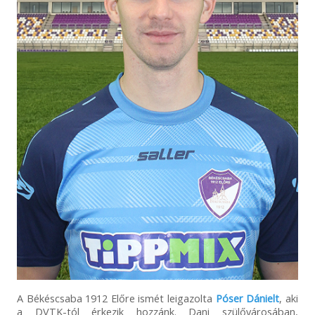
A Békéscsaba 1912 Előre ismét leigazolta
Póser Dánielt
, aki
a DVTK-tól érkezik hozzánk. Dani szülővárosában,