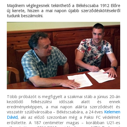
Majdnem véglegesnek tekinthető a Békéscsaba 1912 Előre
új kerete, hiszen a mai napon újabb szerződéskötésekről
tudunk beszámolni.
Több próbázót is megfigyelt a szakmai stáb a június 20-án
kezdődő felkészülési időszak alatt és ennek
eredményeképpen, a mai napon aláírta szerződését és
visszatér szülővárosába – Békéscsabára, a 24 éves
Kelemen
Dávid
, aki az előző szezonban még a Paksi FC védelmét
erősítette. A 187 centiméter magas – korábban U21-es