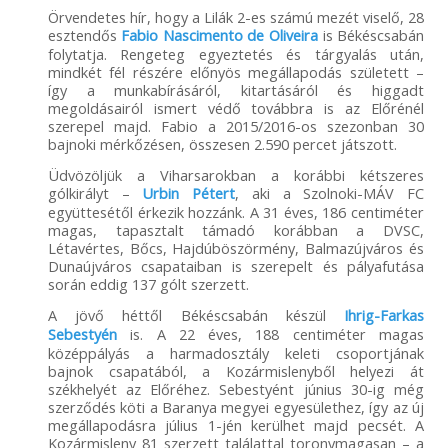
Örvendetes hír, hogy a Lilák 2-es számú mezét viselő, 28
esztendős
Fabio Nascimento de Oliveira
is Békéscsabán
folytatja. Rengeteg egyeztetés és tárgyalás után,
mindkét fél részére előnyös megállapodás született –
így a munkabírásáról, kitartásáról és higgadt
megoldásairól ismert védő továbbra is az Előrénél
szerepel majd. Fabio a 2015/2016-os szezonban 30
bajnoki mérkőzésen, összesen 2.590 percet játszott.
Üdvözöljük a Viharsarokban a korábbi kétszeres
gólkirályt –
Urbin Pétert
, aki a Szolnoki-MÁV FC
együttesétől érkezik hozzánk. A 31 éves, 186 centiméter
magas, tapasztalt támadó korábban a DVSC,
Létavértes, Bőcs, Hajdúböszörmény, Balmazújváros és
Dunaújváros csapataiban is szerepelt és pályafutása
során eddig 137 gólt szerzett.
A jövő héttől Békéscsabán készül
Ihrig-Farkas
Sebestyén
is. A 22 éves, 188 centiméter magas
középpályás a harmadosztály keleti csoportjának
bajnok csapatából, a Kozármislenyből helyezi át
székhelyét az Előréhez. Sebestyént június 30-ig még
szerződés köti a Baranya megyei egyesülethez, így az új
megállapodásra július 1-jén kerülhet majd pecsét. A
Kozármisleny 81 szerzett találattal toronymagasan – a