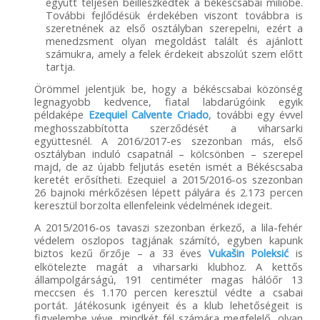
együtt teljesen beilleszkedtek a békéscsabai miliőbe.
További fejlődésük érdekében viszont továbbra is
szeretnének az első osztályban szerepelni, ezért a
menedzsment olyan megoldást talált és ajánlott
számukra, amely a felek érdekeit abszolút szem előtt
tartja.
Örömmel jelentjük be, hogy a békéscsabai közönség
legnagyobb kedvence, fiatal labdarúgóink egyik
példaképe
Ezequiel Calvente Criado
, további egy évvel
meghosszabbította szerződését a viharsarki
együttesnél. A 2016/2017-es szezonban más, első
osztályban induló csapatnál – kölcsönben – szerepel
majd, de az újabb feljutás esetén ismét a Békéscsaba
keretét erősítheti. Ezequiel a 2015/2016-os szezonban
26 bajnoki mérkőzésen lépett pályára és 2.173 percen
keresztül borzolta ellenfeleink védelmének idegeit.
A 2015/2016-os tavaszi szezonban érkező, a lila-fehér
védelem oszlopos tagjának számító, egyben kapunk
biztos kezű őrzője – a 33 éves
Vukašin Poleksić
is
elkötelezte magát a viharsarki klubhoz. A kettős
állampolgárságú, 191 centiméter magas hálóőr 13
meccsen és 1.170 percen keresztül védte a csabai
portát. Játékosunk igényeit és a klub lehetőségeit is
figyelembe véve, mindkét fél számára megfelelő, olyan