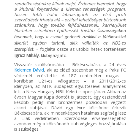
rendelkezésünkre állnak majd. Érdemes kiemelni, hogy
a klubnál folytatódik a kiemelt tehetségek program,
hiszen több fiatal labdarúgónk az első profi
szerződését írhatta alá – ezáltal lehetőséget biztosítunk
számukra, hogy tovább fejlődhessenek, karrierjüket
lila-fehér színekben építhessék tovább.
Összességében
örvendek, hogy a csapat gerincét azokkal a játékosokkal
sikerült egyben tartani, akik vállalták az NB2-es
– foglalta össze az utóbbi hetek történéseit
szereplést.
Igricz Mihály
, klubigazgató.
Visszatér szülővárosába – Békéscsabára, a 24 éves
Kelemen Dávid
, aki az előző szezonban még a Paksi FC
védelmét erősítette. A 187 centiméter magas –
korábban U21-es válogatott – a 2011/2012-es
idényben, az MTK-Budapest együttesével aranyérmes
lett a Ness Hungary NBII Keleti csoportjában. Abban az
évben Magyar Kupa döntőt is játszott, egy esztendővel
később pedig már bronzérmes pozícióban végzett
akkori klubjával. Dávid egy évre kölcsönbe érkezik
Békéscsabára, aki mindenképpen hatalmas segítség lesz
a Lilák védelmében. Szerződése érvényességéhez
azonban még a kölcsönadó klub végleges hozzájárulása
is szükséges.