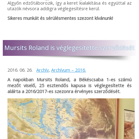
Algyőn edzőtáborozik, így a keret kialakítása és egyúttal az
utazók névsora addigra véglegesítésre kerül.
Sikeres munkát és sérülésmentes szezont kívánunk!
Mursits Roland is véglegesítette szerződését
2016. 06. 26.
Archív
,
Archívum – 2016.
A napokban Mursits Roland, a Békéscsaba 1-es számú
mezőt viselő, 25 esztendős kapusa is véglegesítette és
aláírta a 2016/2017-es szezonra érvényes szerződését.