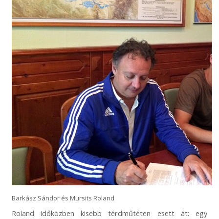
Barkász Sándor és Mursits Roland
Roland időközben kisebb térdműtéten esett át: egy