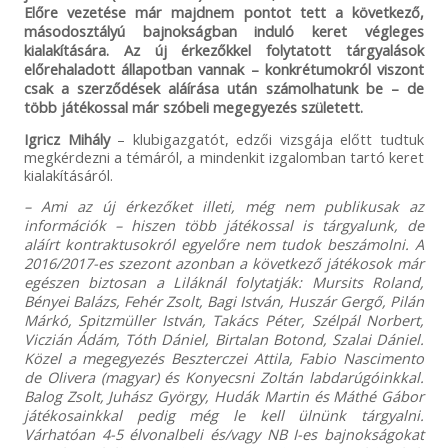
Előre vezetése már majdnem pontot tett a következő,
másodosztályú bajnokságban induló keret végleges
kialakítására. Az új érkezőkkel folytatott tárgyalások
előrehaladott állapotban vannak – konkrétumokról viszont
csak a szerződések aláírása után számolhatunk be – de
több játékossal már szóbeli megegyezés született.
Igricz Mihály
– klubigazgatót, edzői vizsgája előtt tudtuk
megkérdezni a témáról, a mindenkit izgalomban tartó keret
kialakításáról.
– Ami az új érkezőket illeti, még nem publikusak az
információk – hiszen több játékossal is tárgyalunk, de
aláírt kontraktusokról egyelőre nem tudok beszámolni. A
2016/2017-es szezont azonban a következő játékosok már
egészen biztosan a Liláknál folytatják: Mursits Roland,
Bényei Balázs, Fehér Zsolt, Bagi István, Huszár Gergő, Pilán
Márkó, Spitzmüller István, Takács Péter, Szélpál Norbert,
Viczián Ádám, Tóth Dániel, Birtalan Botond, Szalai Dániel.
Közel a megegyezés Beszterczei Attila, Fabio Nascimento
de Olivera (magyar) és Konyecsni Zoltán labdarúgóinkkal.
Balog Zsolt, Juhász György, Hudák Martin és Máthé Gábor
játékosainkkal pedig még le kell ülnünk tárgyalni.
Várhatóan 4-5 élvonalbeli és/vagy NB I-es bajnokságokat