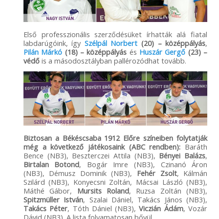
Első professzionális szerződésüket írhatták alá fiatal
labdarúgóink, így
Szélpál Norbert
(20) – középpályás
,
Pilán Márkó
(18) – középpályás
és
Huszár Gergő
(23) –
védő
is a másodosztályban pallérozódhat tovább.
Biztosan a Békéscsaba 1912 Előre színeiben folytatják
még a következő játékosaink (ABC rendben):
Baráth
Bence (NB3), Beszterczei Attila (NB3),
Bényei Balázs
,
Birtalan Botond
, Bogár Imre (NB3), Czinanó Áron
(NB3), Démusz Dominik (NB3),
Fehér Zsolt
, Kálmán
Szilárd (NB3), Konyecsni Zoltán, Mácsai László (NB3),
Máthé Gábor,
Mursits Roland
, Ruzsa Zoltán (NB3),
Spitzmüller István
, Szalai Dániel, Takács János (NB3),
Takács Péter
, Tóth Dániel (NB3),
Viczián Ádám
, Vozár
Dávid (NB3). A lista folyamatosan bővül.