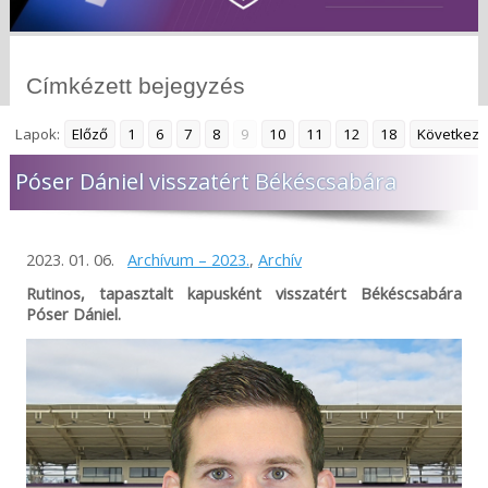
Címkézett bejegyzés
Lapok:
Előző
1
6
7
8
9
10
11
12
18
Következő
Póser Dániel visszatért Békéscsabára
2023. 01. 06.
Archívum – 2023.
,
Archív
Rutinos, tapasztalt kapusként visszatért Békéscsabára
Póser Dániel.