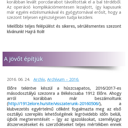
korábban levált porcdarabot távolítottak el a bal térdéből.
Az operáció komplikációmentesen lezajlott, így kapusunk
már egyéni edzésmunkával és gyógytornával erősít, hogy a
szezont teljesen egészségesen tudja kezdeni.
Mielőbbi teljes felépülést és sikeres, sérülésmentes szezont
kívánunk! Hajrá Roli!
A jövőt építjük
2016. 06. 24.
Archív
,
Archívum – 2016.
Előre tekintve készül a húszcsapatos, 2016/2017-es
másodosztályú szezonra a Békéscsaba 1912 Előre. Ahogy
arról korábban már beszámoltunk
(
http://1912elore.hu/site/visszaterunk-20160506/
), a
klubvezetés egyértelmű célként fogalmazta meg az első
osztályú szereplés lehetőségének legrövidebb időn belüli,
újbóli megteremtését – így az igazolásokat, személyügyi
átszervezéseket és szerződéseket teljes mértékben ennek