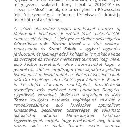
megegyezés született, hogy Plexit a 2016/2017-es
szezonra kölcsön adjuk, de amennyiben a Békéscsaba
feljutó helyen végez, örömmel tér vissza és irányítja
majd hátulról a védelmet.
Az előző átigazolási szezon tanulságait levonva, új
játékosaink kiválasztását ezúttal jóval mélyrehatóbb
elemzés előzte meg. Az igények és játékos szükségletek
felmerülése után
Pásztor József
– a klub szakmai
tanácsadója és
Szenti Zoltán
– egykori legendás
játékosunk és jelenlegi edző kollégánk is nyakába vette
az országot és sok-sok mérkőzést tekintett meg, mivel
első kézből szerettünk volna információkat kapni a
jelöltekről. Időt és fáradtságot nem sajnálva a jelöltek
listáját jócskán leszűkítették, ezáltal is elősegítve a klub
számára legelőnyösebb lehetőségek feltárását. Ezúton
is köszönjük áldozatos munkájukat, hozzáértésük
semmilyen más eszközzel nem pótolható. Rengeteg
ügynökkel, vezetővel, játékossal tárgyaltam és
Ilyés
Tamás
kollégám hathatós segítségével sikerült a
rendelkezésünkre álló forrásokat optimálisan
kihasználva, becsületes, tisztességes és vállalható
ajánlatokat adnunk. Mindenképpen hatalmas
fegyverténynek tartjuk, hogy értékeinket meg tudtuk
őrizni, akik az újabb feljutás esetén azonnal