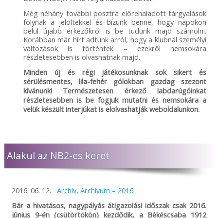
Még néhány további posztra előrehaladott tárgyalások
folynak a jelöltekkel és bízunk benne, hogy napokon
belül újabb érkezőkről is be tudunk majd számolni.
Korábban már hírt adtunk arról, hogy a klubnál személyi
változások is történtek – ezekről nemsokára
részletesebben is olvashatnak majd.
Minden új és régi játékosunknak sok sikert és
sérülésmentes, lila-fehér gólokban gazdag szezont
kívánunk! Természetesen érkező labdarúgóinkat
részletesebben is be fogjuk mutatni és nemsokára a
velük készült interjúkat is elolvashatják weboldalunkon.
Alakul az NB2-es keret
2016. 06. 12.
Archív
,
Archívum – 2016.
Bár a hivatásos, nagypályás átigazolási időszak csak 2016.
június 9-én (csütörtökön) kezdődik, a Békéscsaba 1912