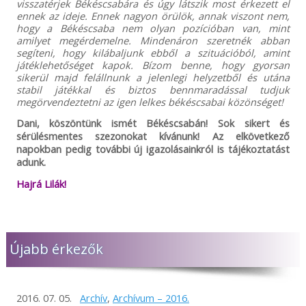
visszatérjek Békéscsabára és úgy látszik most érkezett el
ennek az ideje. Ennek nagyon örülök, annak viszont nem,
hogy a Békéscsaba nem olyan pozícióban van, mint
amilyet megérdemelne. Mindenáron szeretnék abban
segíteni, hogy kilábaljunk ebből a szituációból, amint
játéklehetőséget kapok. Bízom benne, hogy gyorsan
sikerül majd felállnunk a jelenlegi helyzetből és utána
stabil játékkal és biztos bennmaradással tudjuk
megörvendeztetni az igen lelkes békéscsabai közönséget!
Dani, köszöntünk ismét Békéscsabán! Sok sikert és
sérülésmentes szezonokat kívánunk! Az elkövetkező
napokban pedig további új igazolásainkról is tájékoztatást
adunk.
Hajrá Lilák!
Újabb érkezők
2016. 07. 05.
Archív
,
Archívum – 2016.