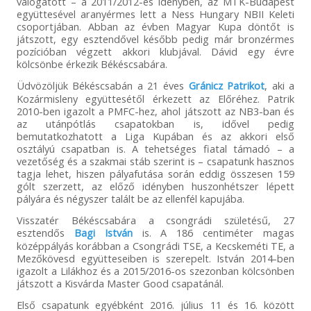
válogatott – a 2011/2012-es idényben, az MTK-Budapest
együttesével aranyérmes lett a Ness Hungary NBII Keleti
csoportjában. Abban az évben Magyar Kupa döntőt is
játszott, egy esztendővel később pedig már bronzérmes
pozícióban végzett akkori klubjával. Dávid egy évre
kölcsönbe érkezik Békéscsabára.
Üdvözöljük Békéscsabán a 21 éves
Gránicz Patrikot
, aki a
Kozármisleny együttesétől érkezett az Előréhez. Patrik
2010-ben igazolt a PMFC-hez, ahol játszott az NB3-ban és
az utánpótlás csapatokban is, idővel pedig
bemutatkozhatott a Liga Kupában és az akkori első
osztályú csapatban is. A tehetséges fiatal támadó – a
vezetőség és a szakmai stáb szerint is – csapatunk hasznos
tagja lehet, hiszen pályafutása során eddig összesen 159
gólt szerzett, az előző idényben huszonhétszer lépett
pályára és négyszer talált be az ellenfél kapujába.
Visszatér Békéscsabára a csongrádi születésű, 27
esztendős
Bagi István
is. A 186 centiméter magas
középpályás korábban a Csongrádi TSE, a Kecskeméti TE, a
Mezőkövesd együtteseiben is szerepelt. István 2014-ben
igazolt a Lilákhoz és a 2015/2016-os szezonban kölcsönben
játszott a Kisvárda Master Good csapatánál.
Első csapatunk egyébként 2016. július 11 és 16. között