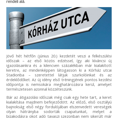
rendeli alá.
Jövő hét hétfőn (június 20.) kezdetét veszi a felkészülési
időszak – az első közös edzéssel, így aki kíváncsi új
igazolásainkra és a kilencven százalékban már kialakított
keretre, az mindenképpen látogasson ki a Kórház utcai
Stadionba – szeretettel látjuk szurkolóinkat és az
érdeklődőket. Az új idény első tréningjének pontos kezdési
időpontja is nemsokára meghatározásra kerül, amelyet
természetesen azonnal közzéteszünk.
Bár az átigazolási időszak még csak egy hete tart, a keret
kialakítása majdnem befejeződött. Az előző, első osztályú
bajnokság első négy fordulójában elszenvedett vereségek
olyan hátrányba sodorták csapatunkat, melyet a
bizakodásra okot adó tavaszi szezonban nem sikerült már