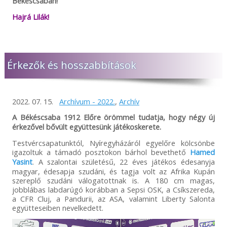
Békéscsabán!
Hajrá Lilák!
Érkezők és hosszabbítások
2022. 07. 15.
Archívum - 2022.
,
Archív
A Békéscsaba 1912 Előre örömmel tudatja, hogy négy új
érkezővel bővült együttesünk játékoskerete.
Testvércsapatunktól, Nyíregyházáról egyelőre kölcsönbe
igazoltuk a támadó posztokon bárhol bevethető
Hamed
Yasint
. A szalontai születésű, 22 éves játékos édesanyja
magyar, édesapja szudáni, és tagja volt az Afrika Kupán
szereplő szudáni válogatottnak is. A 180 cm magas,
jobblábas labdarúgó korábban a Sepsi OSK, a Csíkszereda,
a CFR Cluj, a Pandurii, az ASA, valamint Liberty Salonta
együtteseiben nevelkedett.