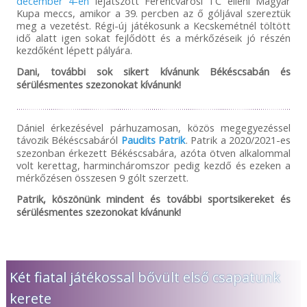
december 4-én
lejátszott Ferencvárosi TC elleni Magyar
Kupa meccs, amikor a 39. percben az ő góljával szereztük
meg a vezetést. Régi-új játékosunk a Kecskemétnél töltött
idő alatt igen sokat fejlődött és a mérkőzéseik jó részén
kezdőként lépett pályára.
Dani, további sok sikert kívánunk Békéscsabán és
sérülésmentes szezonokat kívánunk!
Dániel érkezésével párhuzamosan, közös megegyezéssel
távozik Békéscsabáról
Paudits Patrik
. Patrik a 2020/2021-es
szezonban érkezett Békéscsabára, azóta ötven alkalommal
volt kerettag, harmincháromszor pedig kezdő és ezeken a
mérkőzésen összesen 9 gólt szerzett.
Patrik, köszönünk mindent és további sportsikereket és
sérülésmentes szezonokat kívánunk!
Két fiatal játékossal bővült első csapatunk
kerete