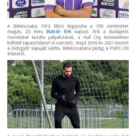
A Békéscsaba 1912 Előre leigazolta a 195 centiméter
magas, 25 éves
Bukrán Erik
kapust. Erik a Budapest
Honvédnél kezdte pályafutását, a Hull City kötelekében
külföldi tapasztalatot is szerzett, majd 2016 és 2021 között
a Diósgyőr kapuját védte, Békéscsabára pedig a PMFC-től
érkezett.