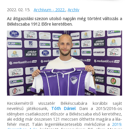
2022. 02. 15.
Archívum - 2022.
,
Archív
Az átigazolási szezon utolsó napján még történt változás a
Békéscsaba 1912 Előre keretében.
Kecskemétről visszatér Békéscsabára korábbi saját
nevelésű játékosunk,
Tóth Dániel
. Dani a 2015/2016-os
idényben csatlakozott először a Békéscsaba első keretéhez,
aki eddig már összesen 121 meccsen ölthette magára a lila-
fehér mezt. Talán legemlékezetesebb mérkőzése a
2019.