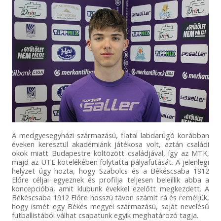
A medgyesegyházi származású, fiatal labdarúgó korábban
éveken keresztül akadémiánk játékosa volt, aztán családi
okok miatt Budapestre költözött családjával, így az MTK,
majd az UTE kötelékében folytatta pályafutását. A jelenlegi
helyzet úgy hozta, hogy Szabolcs és a Békéscsaba 1912
Előre céljai egyeznek és profilja teljesen beleillik abba a
koncepcióba, amit klubunk évekkel ezelőtt megkezdett. A
Békéscsaba 1912 Előre hosszú távon számít rá és reméljük,
hogy ismét egy Békés megyei származású, saját nevelésű
futballistából válhat csapatunk egyik meghatározó tagja.