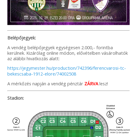
Belépőjegyek:
A vendég belépőjegyek egységesen 2.000,- forintba
kerülnek. Kizárólag online módon, elővételben vásárolhatók
az alábbi hivatkozás alatt:
https://jegymester.hu/production/742396/ferencvarosi-tc-
bekescsaba-1912-elore/74002508
A mérkőzés napján a vendég pénztár
ZÁRVA
lesz!
Stadion: