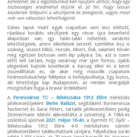
kelleténél, de a legjobbunkat kell nyújtani ahhoz, hogy egy
tisztességes eredményt érjünk el. Jó hír, hogy lassan
kezdenek felépülni a sérültjeink és betegeink, vagyis most
már van választási lehetőségünk.
Színes lapok miatt egyik csapatban sem lesz eltiltott,
ráadásul korábbi sérültjeink egy része újra bevethető
állapotban van, így talán-talán nőhetnek variációs
lehetőségeink, amire ellenfelünk keretét szemlélve lesz is
szükség, viszont Mikló, Hursán, Albert, Ésik, valamint Kővári
még egészen biztosan nem lép pályára. De, azt is szem
előtt kell tartani, hogy vasárnap már igen fontos, újabb
idegenbeli bajnoki következik a Karcag ellen és a keret
összeállítását ez, de akár még második csapatunk
hódmezővásárhelyi fellépése is befolyásolhatja. Egy biztos,
aki lehetősége kap Budapesten, az minden energiáját
mozgósítani fogja a bravúr érdekében!
A
Ferencvárosi TC – Békéscsaba 1912 Előre
mérkőzés
játékvezetőjeként
Berke Balázst
, segítőiként Bornemissza
Norbertet és Garai Pétert, tartalék játékvezetőként pedig
Zimmermann Máriót akkreditálta a szövetség. A 1984-es
születésű sporival
2021. május 16-án
, a Gyirmót FC Győr –
Békéscsaba 1912 Előre 4-0 mérkőzésen szintén
játékvezetőként találkozhattunk utoljára. Pályafutása során
eddig 1.393 sárga- és 70 piros lapot használt fel. Hasznos