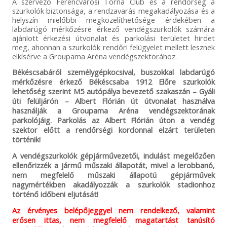
A szervező Ferencvárosi Torna Club és a rendőrség a
szurkolók biztonsága, a rendzavarás megakadályozása és a
helyszín mielőbbi megközelíthetősége érdekében a
labdarúgó mérkőzésre érkező vendégszurkolók számára
ajánlott érkezési útvonalat és parkolási területet hirdet
meg, ahonnan a szurkolók rendőri felügyelet mellett lesznek
elkísérve a Groupama Aréna vendégszektorához.
Békéscsabáról személygépkocsival, buszokkal labdarúgó
mérkőzésre érkező Békéscsaba 1912 Előre szurkolók
lehetőség szerint M5 autópálya bevezető szakaszán – Gyáli
úti felüljárón – Albert Flórián út útvonalat használva
használják a Groupama Aréna vendégszektorának
parkolójáig. Parkolás az Albert Flórián úton a vendég
szektor előtt a rendőrségi kordonnal elzárt területen
történik!
A vendégszurkolók gépjárművezetői, indulást megelőzően
ellenőrizzék a jármű műszaki állapotát, mivel a lerobbanó,
nem megfelelő műszaki állapotú gépjárművek
nagymértékben akadályozzák a szurkolók stadionhoz
történő időbeni eljutását!
Az érvényes belépőjeggyel nem rendelkező, valamint
erősen ittas, nem megfelelő magatartást tanúsító