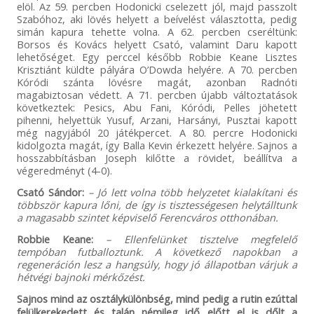
elöl. Az 59. percben Hodonicki cselezett jól, majd passzolt
Szabóhoz, aki lövés helyett a beívelést választotta, pedig
simán kapura tehette volna. A 62. percben cseréltünk:
Borsos és Kovács helyett Csató, valamint Daru kapott
lehetőséget. Egy perccel később Robbie Keane Lisztes
Krisztiánt küldte pályára O’Dowda helyére. A 70. percben
Kóródi szánta lövésre magát, azonban Radnóti
magabiztosan védett. A 71. percben újabb változtatások
következtek: Pesics, Abu Fani, Kóródi, Pelles jöhetett
pihenni, helyettük Yusuf, Arzani, Harsányi, Pusztai kapott
még nagyjából 20 játékpercet. A 80. percre Hodonicki
kidolgozta magát, így Balla Kevin érkezett helyére. Sajnos a
hosszabbításban Joseph kilőtte a rövidet, beállítva a
végeredményt (4-0).
Csató Sándor:
– Jó lett volna több helyzetet kialakítani és
többször kapura lőni, de így is tisztességesen helytálltunk
a magasabb szintet képviselő Ferencváros otthonában.
Robbie Keane:
– Ellenfelünket tisztelve megfelelő
tempóban futballoztunk. A következő napokban a
regeneráción lesz a hangsúly, hogy jó állapotban várjuk a
hétvégi bajnoki mérkőzést.
Sajnos mind az osztálykülönbség, mind pedig a rutin ezúttal
felülkerekedett és talán némileg idő előtt el is dőlt a