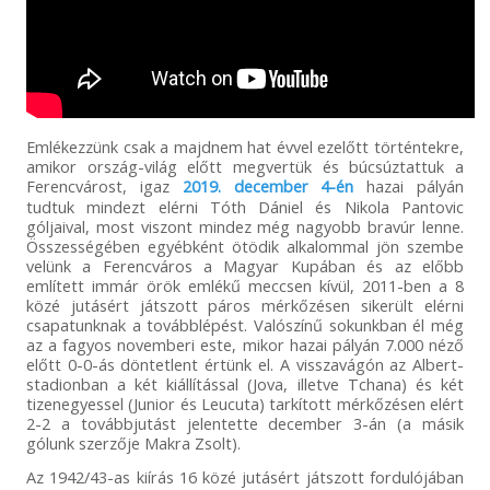
Emlékezzünk csak a majdnem hat évvel ezelőtt történtekre,
amikor ország-világ előtt megvertük és búcsúztattuk a
Ferencvárost, igaz
2019. december 4-én
hazai pályán
tudtuk mindezt elérni Tóth Dániel és Nikola Pantovic
góljaival, most viszont mindez még nagyobb bravúr lenne.
Összességében egyébként ötödik alkalommal jön szembe
velünk a Ferencváros a Magyar Kupában és az előbb
említett immár örök emlékű meccsen kívül, 2011-ben a 8
közé jutásért játszott páros mérkőzésen sikerült elérni
csapatunknak a továbblépést. Valószínű sokunkban él még
az a fagyos novemberi este, mikor hazai pályán 7.000 néző
előtt 0-0-ás döntetlent értünk el. A visszavágón az Albert-
stadionban a két kiállítással (Jova, illetve Tchana) és két
tizenegyessel (Junior és Leucuta) tarkított mérkőzésen elért
2-2 a továbbjutást jelentette december 3-án (a másik
gólunk szerzője Makra Zsolt).
Az 1942/43-as kiírás 16 közé jutásért játszott fordulójában