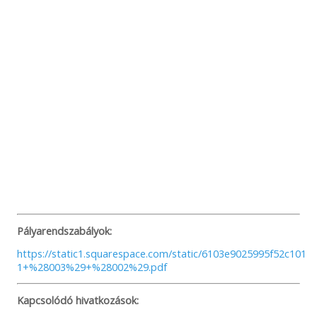
Pályarendszabályok:
https://static1.squarespace.com/static/6103e9025995f52c1
1+%28003%29+%28002%29.pdf
Kapcsolódó hivatkozások: