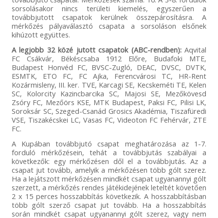
sorsolásakor nincs területi kiemelés, egyszerűen a
továbbjutott csapatok kerülnek összepárosításra. A
mérkőzés pályaválasztó csapata a sorsoláson elsőnek
kihúzott együttes.
A legjobb 32 közé jutott csapatok (ABC-rendben):
Aqvital
FC Csákvár, Békéscsaba 1912 Előre, Budafoki MTE,
Budapest Honvéd FC, BVSC-Zugló, DEAC, DVSC, DVTK,
ESMTK, ETO FC, FC Ajka, Ferencvárosi TC, HR-Rent
Kozármisleny, III. ker. TVE, Karcagi SE, Kecskeméti TE, Kelen
SC, Kolorcity Kazincbarcika SC, Majosi SE, Mezőkövesd
Zsóry FC, Mezőörs KSE, MTK Budapest, Paksi FC, Pilisi LK,
Soroksár SC, Szeged-Csanád Grosics Akadémia, Tiszafüredi
VSE, Tiszakécskei LC, Vasas FC, Videoton FC Fehérvár, ZTE
FC.
A Kupában továbbjutó csapat meghatározása az 1-7.
forduló mérkőzésein, tehát a továbbjutás szabályai a
következők: egy mérkőzésen dől el a továbbjutás. Az a
csapat jut tovább, amelyik a mérkőzésen több gólt szerez.
Ha a lejátszott mérkőzésen mindkét csapat ugyanannyi gólt
szerzett, a mérkőzés rendes játékidejének leteltét követően
2 x 15 perces hosszabbítás következik. A hosszabbításban
több gólt szerző csapat jut tovább. Ha a hosszabbítás
során mindkét csapat ugyanannyi gólt szerez, vagy nem