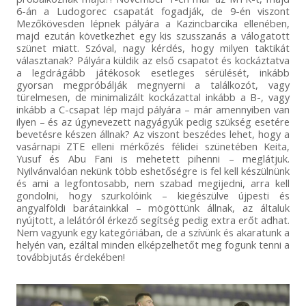
6-án a Ludogorec csapatát fogadják, de 9-én viszont
Mezőkövesden lépnek pályára a Kazincbarcika ellenében,
majd ezután következhet egy kis szusszanás a válogatott
szünet miatt. Szóval, nagy kérdés, hogy milyen taktikát
választanak? Pályára küldik az első csapatot és kockáztatva
a legdrágább játékosok esetleges sérülését, inkább
gyorsan megpróbálják megnyerni a találkozót, vagy
türelmesen, de minimalizált kockázattal inkább a B-, vagy
inkább a C-csapat lép majd pályára – már amennyiben van
ilyen – és az úgynevezett nagyágyúk pedig szükség esetére
bevetésre készen állnak? Az viszont beszédes lehet, hogy a
vasárnapi ZTE elleni mérkőzés félidei szünetében Keita,
Yusuf és Abu Fani is mehetett pihenni – meglátjuk.
Nyilvánvalóan nekünk több eshetőségre is fel kell készülnünk
és ami a legfontosabb, nem szabad megijedni, arra kell
gondolni, hogy szurkolóink – kiegészülve újpesti és
angyalföldi barátainkkal – mögöttünk állnak, az általuk
nyújtott, a lelátóról érkező segítség pedig extra erőt adhat.
Nem vagyunk egy kategóriában, de a szívünk és akaratunk a
helyén van, ezáltal minden elképzelhetőt meg fogunk tenni a
továbbjutás érdekében!