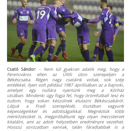
Csató Sándor:
– Nem túl gyakran adatik meg, hogy a
Ferencváros ellen az Üllői úton szerepeljen a
Békéscsaba. Régen nagy csatáink voltak, sok szép
emlékkel, ilyen volt például 1987 áprilisában az a bajnoki,
amelyet egy nullára nyertünk meg a Kórház
utcában. Mindenki úgy fogja fel, hogy örömfutball lesz és
tudom, hogy sokan készülnek elutazni Békéscsabáról.
Látjuk a Fradi szereplését, tisztában vagyunk
képességeikkel és adottságaikkal. Megnéztük több
mérkőzésüket is, megpróbáltunk egy olyan meccstervet
kitalálni, ami az adott helyzetben eredményre vezethet.
Hosszú sorozatban vannak, talán fáradtabbak is a