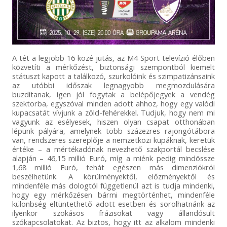
A tét a legjobb 16 közé jutás, az M4 Sport televízió élőben
közvetíti a mérkőzést, biztonsági szempontból kiemelt
státuszt kapott a találkozó, szurkolóink és szimpatizánsaink
az utóbbi időszak legnagyobb megmozdulására
buzdítanak, igen jól fogytak a belépőjegyek a vendég
szektorba, egyszóval minden adott ahhoz, hogy egy valódi
kupacsatát vívjunk a zöld-fehérekkel. Tudjuk, hogy nem mi
vagyunk az esélyesek, hiszen olyan csapat otthonában
lépünk pályára, amelynek több százezres rajongótábora
van, rendszeres szereplője a nemzetközi kupáknak, keretük
értéke – a mértékadónak nevezhető szakportál becslése
alapján – 46,15 millió Euró, míg a miénk pedig mindössze
1,68 millió Euró, tehát egészen más dimenziókról
beszélhetünk. A körülményektől, előzményektől és
mindenféle más dologtól függetlenül azt is tudja mindenki,
hogy egy mérkőzésen bármi megtörténhet, mindenféle
különbség eltüntethető adott esetben és sorolhatnánk az
ilyenkor szokásos frázisokat vagy állandósult
szókapcsolatokat. Az biztos, hogy itt az alkalom mindenki