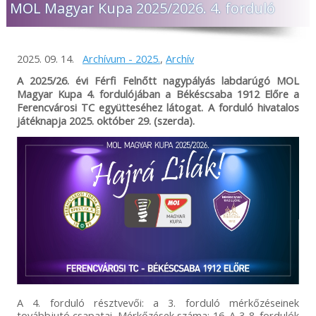
MOL Magyar Kupa 2025/2026. 4. forduló
2025. 09. 14.
Archívum - 2025.
,
Archív
A 2025/26. évi Férfi Felnőtt nagypályás labdarúgó MOL
Magyar Kupa 4. fordulójában a Békéscsaba 1912 Előre a
Ferencvárosi TC együtteséhez látogat. A forduló hivatalos
játéknapja 2025. október 29. (szerda).
A 4. forduló résztvevői: a 3. forduló mérkőzéseinek
továbbjutó csapatai. Mérkőzések száma: 16. A 3-8. fordulók