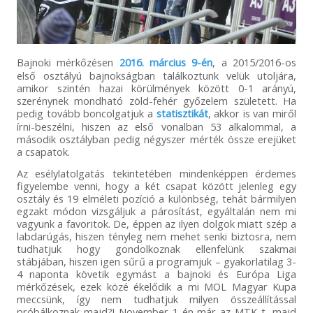
Bajnoki mérkőzésen
2016. március 9-én
, a 2015/2016-os
első osztályú bajnokságban találkoztunk velük utoljára,
amikor szintén hazai körülmények között 0-1 arányú,
szerénynek mondható zöld-fehér győzelem született. Ha
pedig tovább boncolgatjuk a
statisztikát
, akkor is van miről
írni-beszélni, hiszen az első vonalban 53 alkalommal, a
második osztályban pedig négyszer mérték össze erejüket
a csapatok.
Az esélylatolgatás tekintetében mindenképpen érdemes
figyelembe venni, hogy a két csapat között jelenleg egy
osztály és 19 elméleti pozíció a különbség, tehát bármilyen
egzakt módon vizsgáljuk a párosítást, egyáltalán nem mi
vagyunk a favoritok. De, éppen az ilyen dolgok miatt szép a
labdarúgás, hiszen tényleg nem mehet senki biztosra, nem
tudhatjuk hogy gondolkoznak ellenfelünk szakmai
stábjában, hiszen igen sűrű a programjuk – gyakorlatilag 3-
4 naponta követik egymást a bajnoki és Európa Liga
mérkőzések, ezek közé ékelődik a mi MOL Magyar Kupa
meccsünk, így nem tudhatjuk milyen összeállítással
próbálkoznak majd?! November 1-én már az MTK-t, majd