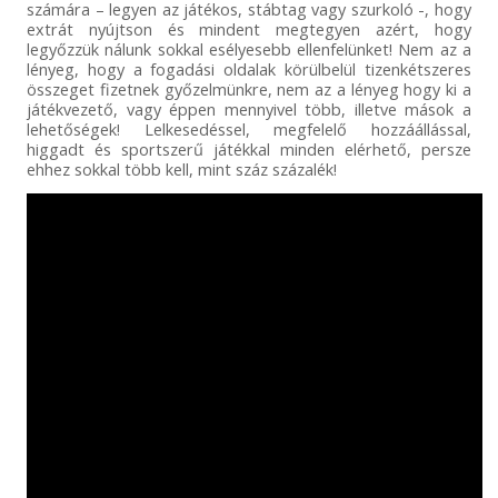
számára – legyen az játékos, stábtag vagy szurkoló -, hogy
extrát nyújtson és mindent megtegyen azért, hogy
legyőzzük nálunk sokkal esélyesebb ellenfelünket! Nem az a
lényeg, hogy a fogadási oldalak körülbelül tizenkétszeres
összeget fizetnek győzelmünkre, nem az a lényeg hogy ki a
játékvezető, vagy éppen mennyivel több, illetve mások a
lehetőségek! Lelkesedéssel, megfelelő hozzáállással,
higgadt és sportszerű játékkal minden elérhető, persze
ehhez sokkal több kell, mint száz százalék!