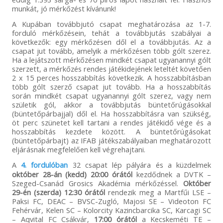
munkát, jó mérkőzést kívánunk!
A Kupában továbbjutó csapat meghatározása az 1-7.
forduló mérkőzésein, tehát a továbbjutás szabályai a
következők: egy mérkőzésen dől el a továbbjutás. Az a
csapat jut tovább, amelyik a mérkőzésen több gólt szerez.
Ha a lejátszott mérkőzésen mindkét csapat ugyanannyi gólt
szerzett, a mérkőzés rendes játékidejének leteltét követően
2 x 15 perces hosszabbítás következik. A hosszabbításban
több gólt szerző csapat jut tovább. Ha a hosszabbítás
során mindkét csapat ugyanannyi gólt szerez, vagy nem
születik gól, akkor a továbbjutás büntetőrúgásokkal
(büntetőpárbajjal) dől el. Ha hosszabbításra van szükség,
öt perc szünetet kell tartani a rendes játékidő vége és a
hosszabbítás kezdete között. A büntetőrúgásokat
(büntetőpárbajt) az IFAB játékszabályaiban meghatározott
eljárásnak megfelelően kell végrehajtani.
A
4. fordulóban
32 csapat lép pályára és a küzdelmek
október 28-án (kedd) 20:00 órától
kezdődnek a DVTK –
Szeged-Csanád Grosics Akadémia mérkőzéssel.
Október
29-én (szerda) 12:30 órától
rendezik meg a Martfűi LSE –
Paksi FC, DEAC – BVSC-Zugló, Majosi SE – Videoton FC
Fehérvár, Kelen SC – Kolorcity Kazincbarcika SC, Karcagi SC
– Aqvital FC Csákvár,
17:00 órától
a Kecskeméti TE –