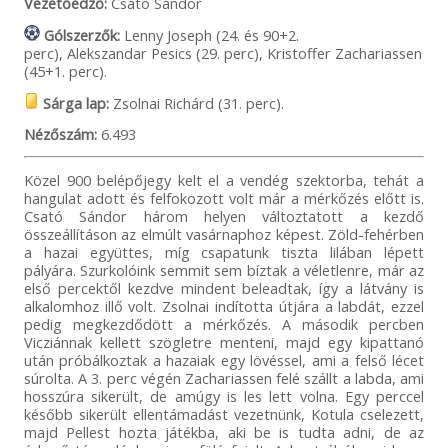
Vezetőedző:
Csató Sándor
Gólszerzők:
Lenny Joseph (24. és 90+2.
perc), Alekszandar Pesics (29. perc), Kristoffer Zachariassen
(45+1. perc).
Sárga lap:
Zsolnai Richárd (31. perc).
Nézőszám:
6.493
Közel 900 belépőjegy kelt el a vendég szektorba, tehát a
hangulat adott és felfokozott volt már a mérkőzés előtt is.
Csató Sándor három helyen változtatott a kezdő
összeállításon az elmúlt vasárnaphoz képest. Zöld-fehérben
a hazai együttes, míg csapatunk tiszta lilában lépett
pályára. Szurkolóink semmit sem bíztak a véletlenre, már az
első percektől kezdve mindent beleadtak, így a látvány is
alkalomhoz illő volt. Zsolnai indította útjára a labdát, ezzel
pedig megkezdődött a mérkőzés. A második percben
Vicziánnak kellett szögletre menteni, majd egy kipattanó
után próbálkoztak a hazaiak egy lövéssel, ami a felső lécet
súrolta. A 3. perc végén Zachariassen felé szállt a labda, ami
hosszúra sikerült, de amúgy is les lett volna. Egy perccel
később sikerült ellentámadást vezetnünk, Kotula cselezett,
majd Pellest hozta játékba, aki be is tudta adni, de az