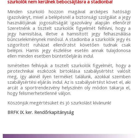
szurkolók nem kerülnek bebocsájtásra a stadionba!
Minden szurkoló hozzon magával arcképes hatósági
igazolványt, mivel a belépésnél a biztonsági szolgálat a jegy
használójának jogosultságát igazolvány alapján ellenőrzi!
Szeretnénk a tisztelt szurkolók figyelmét felhívni, hogy a
jegy hamisítása, illetve a hamisított jegy felhasználása
bűncselekménynek minősül. A stadionba a szurkolók jegy és
szigorított ruházat ellenőrzést követően tudnak csak
belépni. Hamis jegy észlelése esetén annak tulajdonosa
ellen minden esetben büntetőeljárás indul.
Ismételten felhívjuk a tisztelt szurkolók figyelmét, hogy a
pirotechnikai eszközök birtoklása szabálysértést valósít
meg, így akinél ilyen terméket találunk, azokkal szemben
szabálysértési eljárás indul. Az is szabálysértést követ el, aki
arcát a sportrendezvény helyszínén oly módon takarja el,
hogy felismerhetetlenné váljon.
Köszönjük megértésüket és jó szurkolást kívánunk!
BRFK IX. ker. Rendőrkapitányság