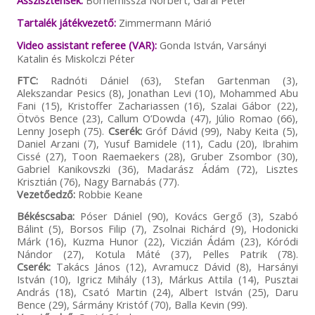
Asszisztensek:
Bornemissza Norbert, Garai Péter
Tartalék játékvezető:
Zimmermann Márió
Video assistant referee (VAR):
Gonda István, Varsányi
Katalin és Miskolczi Péter
FTC:
Radnóti Dániel (63), Stefan Gartenman (3),
Alekszandar Pesics (8), Jonathan Levi (10), Mohammed Abu
Fani (15), Kristoffer Zachariassen (16), Szalai Gábor (22),
Ötvös Bence (23), Callum O’Dowda (47), Júlio Romao (66),
Lenny Joseph (75).
Cserék:
Gróf Dávid (99), Naby Keita (5),
Daniel Arzani (7), Yusuf Bamidele (11), Cadu (20), Ibrahim
Cissé (27), Toon Raemaekers (28), Gruber Zsombor (30),
Gabriel Kanikovszki (36), Madarász Ádám (72), Lisztes
Krisztián (76), Nagy Barnabás (77).
Vezetőedző:
Robbie Keane
Békéscsaba:
Póser Dániel (90), Kovács Gergő (3), Szabó
Bálint (5), Borsos Filip (7), Zsolnai Richárd (9), Hodonicki
Márk (16), Kuzma Hunor (22), Viczián Ádám (23), Kóródi
Nándor (27), Kotula Máté (37), Pelles Patrik (78).
Cserék:
Takács János (12), Avramucz Dávid (8), Harsányi
István (10), Igricz Mihály (13), Márkus Attila (14), Pusztai
András (18), Csató Martin (24), Albert István (25), Daru
Bence (29), Sármány Kristóf (70), Balla Kevin (99).