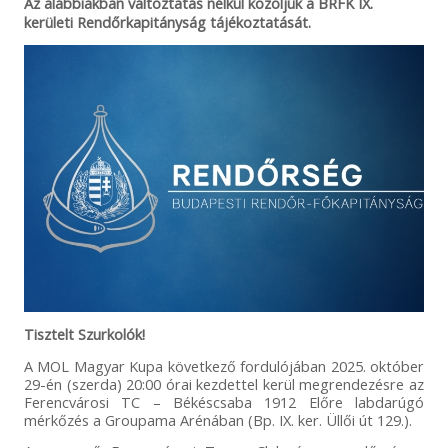
Az alábbiakban változtatás nélkül közöljük a BRFK IX.
kerületi Rendőrkapitányság tájékoztatását.
Tisztelt Szurkolók!
A MOL Magyar Kupa következő fordulójában 2025. október
29-én (szerda) 20:00 órai kezdettel kerül megrendezésre az
Ferencvárosi TC – Békéscsaba 1912 Előre labdarúgó
mérkőzés a Groupama Arénában (Bp. IX. ker. Üllői út 129.).