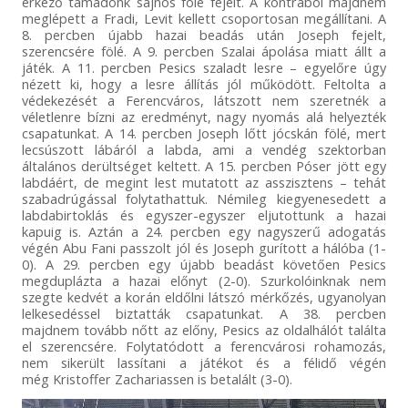
érkező támadónk sajnos fölé fejelt. A kontrából majdnem
meglépett a Fradi, Levit kellett csoportosan megállítani. A
8. percben újabb hazai beadás után Joseph fejelt,
szerencsére fölé. A 9. percben Szalai ápolása miatt állt a
játék. A 11. percben Pesics szaladt lesre – egyelőre úgy
nézett ki, hogy a lesre állítás jól működött. Feltolta a
védekezését a Ferencváros, látszott nem szeretnék a
véletlenre bízni az eredményt, nagy nyomás alá helyezték
csapatunkat. A 14. percben Joseph lőtt jócskán fölé, mert
lecsúszott lábáról a labda, ami a vendég szektorban
általános derültséget keltett. A 15. percben Póser jött egy
labdáért, de megint lest mutatott az asszisztens – tehát
szabadrúgással folytathattuk. Némileg kiegyenesedett a
labdabirtoklás és egyszer-egyszer eljutottunk a hazai
kapuig is. Aztán a 24. percben egy nagyszerű adogatás
végén Abu Fani passzolt jól és Joseph gurított a hálóba (1-
0). A 29. percben egy újabb beadást követően Pesics
megduplázta a hazai előnyt (2-0). Szurkolóinknak nem
szegte kedvét a korán eldőlni látszó mérkőzés, ugyanolyan
lelkesedéssel biztatták csapatunkat. A 38. percben
majdnem tovább nőtt az előny, Pesics az oldalhálót találta
el szerencsére. Folytatódott a ferencvárosi rohamozás,
nem sikerült lassítani a játékot és a félidő végén
még Kristoffer Zachariassen is betalált (3-0).