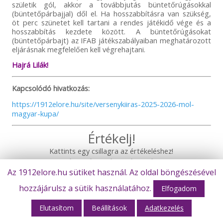
születik gól, akkor a továbbjutás büntetőrúgásokkal
(büntetőpárbajjal) dől el. Ha hosszabbításra van szükség,
öt perc szünetet kell tartani a rendes játékidő vége és a
hosszabbítás kezdete között. A büntetőrúgásokat
(büntetőpárbajt) az IFAB játékszabályaiban meghatározott
eljárásnak megfelelően kell végrehajtani.
Hajrá Lilák!
Kapcsolódó hivatkozás:
https://1912elore.hu/site/versenykiiras-2025-2026-mol-
magyar-kupa/
Értékelj!
Kattints egy csillagra az értékeléshez!
Az 1912elore.hu sütiket használ. Az oldal böngészésével
Értékelések átlaga:
/ 5. Értékelések száma:
hozzájárulsz a sütik használatához.
Elfogadom
Elutasítom
Beállítások
Adatkezelés