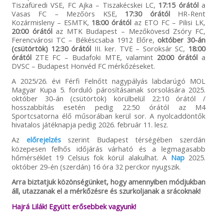
Tiszafüredi VSE, FC Ajka – Tiszakécskei LC,
17:15 órától
a
Vasas FC – Mezőörs KSE,
17:30 órától
HR-Rent
Kozármisleny – ESMTK,
18:00 órától
az ETO FC – Pilisi LK,
20:00 órától
az MTK Budapest – Mezőkövesd Zsóry FC,
Ferencvárosi TC – Békéscsaba 1912 Előre,
október 30-án
(csütörtök) 12:30 órától
III. ker. TVE – Soroksár SC,
18:00
órától
ZTE FC – Budafoki MTE, valamint
20:00 órától
a
DVSC – Budapest Honvéd FC mérkőzéseket.
A 2025/26. évi Férfi Felnőtt nagypályás labdarúgó MOL
Magyar Kupa 5. forduló párosításainak sorsolására 2025.
október 30-án (csütörtök) körülbelül 22:10 órától /
hosszabbítás esetén pedig 22:50 órától az M4
Sportcsatorna élő műsorában kerül sor. A nyolcaddöntők
hivatalos játéknapja pedig 2026. február 11. lesz.
Az
előrejelzés
szerint Budapest térségében szerdán
közepesen felhős időjárás várható és a legmagasabb
hőmérséklet 19 Celsius fok körül alakulhat. A
Nap
2025.
október 29-én (szerdán) 16 óra 32 perckor nyugszik.
Arra biztatjuk közönségünket, hogy amennyiben módjukban
áll, utazzanak el a mérkőzésre és szurkoljanak a srácoknak!
Hajrá Lilák! Együtt erősebbek vagyunk!