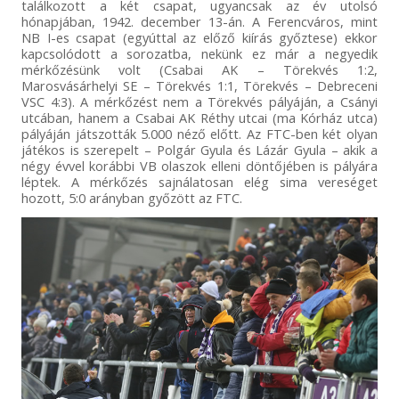
találkozott a két csapat, ugyancsak az év utolsó
hónapjában, 1942. december 13-án. A Ferencváros, mint
NB I-es csapat (egyúttal az előző kiírás győztese) ekkor
kapcsolódott a sorozatba, nekünk ez már a negyedik
mérkőzésünk volt (Csabai AK – Törekvés 1:2,
Marosvásárhelyi SE – Törekvés 1:1, Törekvés – Debreceni
VSC 4:3). A mérkőzést nem a Törekvés pályáján, a Csányi
utcában, hanem a Csabai AK Réthy utcai (ma Kórház utca)
pályáján játszották 5.000 néző előtt. Az FTC-ben két olyan
játékos is szerepelt – Polgár Gyula és Lázár Gyula – akik a
négy évvel korábbi VB olaszok elleni döntőjében is pályára
léptek. A mérkőzés sajnálatosan elég sima vereséget
hozott, 5:0 arányban győzött az FTC.