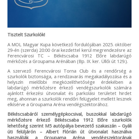
Tisztelt Szurkolók!
A MOL Magyar Kupa következő fordulójában 2025. október
29-én (szerda) 20:00 órai kezdettel kerül megrendezésre az
Ferencvárosi TC – Békéscsaba 1912 Előre labdarúgó
mérkőzés a Groupama Arénában (Bp. IX. ker. Üllői út 129.).
A szervező Ferencvárosi Torna Club és a rendőrség a
szurkolók biztonsága, a rendzavarás megakadályozása és a
helyszín mielőbbi megközelíthetősége érdekében a
labdarúgó mérkőzésre érkező vendégszurkolók számára
ajánlott érkezési útvonalat és parkolási területet hirdet
meg, ahonnan a szurkolók rendőri felügyelet mellett lesznek
elkísérve a Groupama Aréna vendégszektorához.
Békéscsabáról személygépkocsival, buszokkal labdarúgó
mérkőzésre érkező Békéscsaba 1912 Előre szurkolók
lehetőség szerint M5 autópálya bevezető szakaszán – Gyáli
úti felüljárón – Albert Flórián út útvonalat használva
használják a Groupama Aréna vendégszektorának