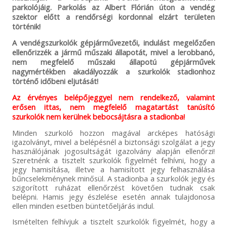
parkolójáig. Parkolás az Albert Flórián úton a vendég
szektor előtt a rendőrségi kordonnal elzárt területen
történik!
A vendégszurkolók gépjárművezetői, indulást megelőzően
ellenőrizzék a jármű műszaki állapotát, mivel a lerobbanó,
nem megfelelő műszaki állapotú gépjárművek
nagymértékben akadályozzák a szurkolók stadionhoz
történő időbeni eljutását!
Az érvényes belépőjeggyel nem rendelkező, valamint
erősen ittas, nem megfelelő magatartást tanúsító
szurkolók nem kerülnek bebocsájtásra a stadionba!
Minden szurkoló hozzon magával arcképes hatósági
igazolványt, mivel a belépésnél a biztonsági szolgálat a jegy
használójának jogosultságát igazolvány alapján ellenőrzi!
Szeretnénk a tisztelt szurkolók figyelmét felhívni, hogy a
jegy hamisítása, illetve a hamisított jegy felhasználása
bűncselekménynek minősül. A stadionba a szurkolók jegy és
szigorított ruházat ellenőrzést követően tudnak csak
belépni. Hamis jegy észlelése esetén annak tulajdonosa
ellen minden esetben büntetőeljárás indul.
Ismételten felhívjuk a tisztelt szurkolók figyelmét, hogy a