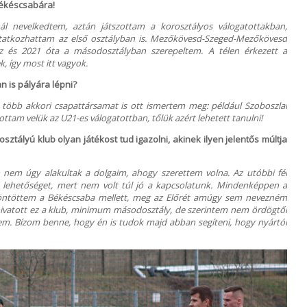
Békéscsabára!
ál nevelkedtem, aztán játszottam a korosztályos válogatottakban,
tatkozhattam az első osztályban is. Mezőkövesd-Szeged-Mezőkövesd
z és 2021 óta a másodosztályban szerepeltem. A télen érkezett a
k, így most itt vagyok.
n is pályára lépni?
több akkori csapattársamat is ott ismertem meg: például Szoboszlai
ttam velük az U21-es válogatottban, tőlük azért lehetett tanulni!
tályú klub olyan játékost tud igazolni, akinek ilyen jelentős múltja
nem úgy alakultak a dolgaim, ahogy szerettem volna. Az utóbbi fél
lehetőséget, mert nem volt túl jó a kapcsolatunk. Mindenképpen a
 döntöttem a Békéscsaba mellett, meg az Előrét amúgy sem nevezném
vatott ez a klub, minimum másodosztály, de szerintem nem ördögtől
sem. Bízom benne, hogy én is tudok majd abban segíteni, hogy nyártól