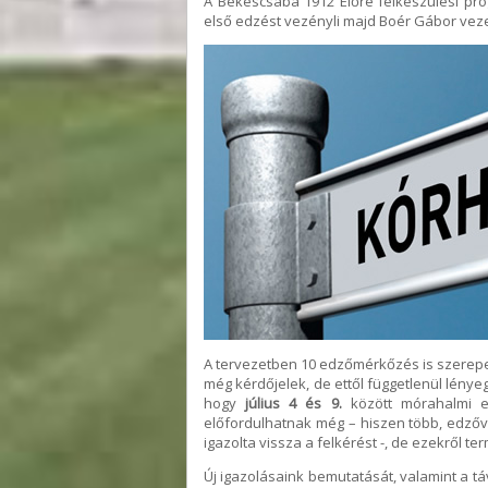
A Békéscsaba 1912 Előre felkészülési pr
első edzést vezényli majd Boér Gábor vez
A tervezetben 10 edzőmérkőzés is szerepe
még kérdőjelek, de ettől függetlenül lény
hogy
július 4 és 9.
között mórahalmi ed
előfordulhatnak még – hiszen több, edzővá
igazolta vissza a felkérést -, de ezekről 
Új igazolásaink bemutatását, valamint a t