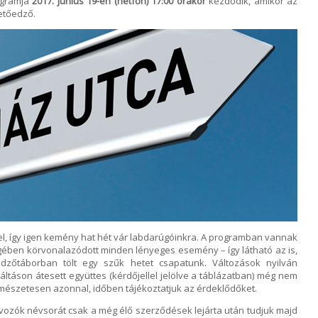
ogramja
2017. június 19-én (hétfőn) 17:00 órakor
kezdődik, amikor az
etőedző.
l, így igen kemény hat hét vár labdarúgóinkra. A programban vannak
egében körvonalazódott minden lényeges esemény – így látható az is,
zőtáborban tölt egy szűk hetet csapatunk. Változások nyilván
ltáson átesett együttes (kérdőjellel jelölve a táblázatban) még nem
természetesen azonnal, időben tájékoztatjuk az érdeklődőket.
ávozók névsorát csak a még élő szerződések lejárta után tudjuk majd