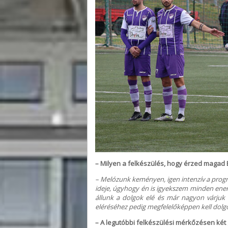
– Milyen a felkészülés, hogy érzed maga
– Melózunk keményen, igen intenzív a prog
ideje, úgyhogy én is igyekszem minden ene
állunk a dolgok elé és már nagyon várjuk 
eléréséhez pedig megfelelőképpen kell dol
– A legutóbbi felkészülési mérkőzésen két 