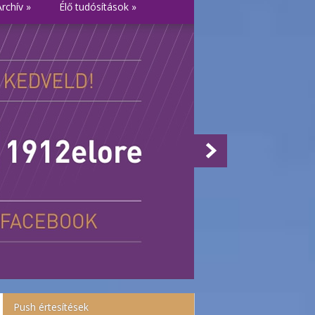
Archív
»
Élő tudósítások
»
Push értesítések