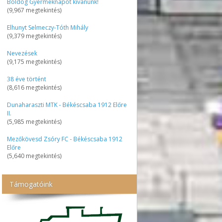
Boldog Gyermeknapot kívánunk!
(9,967 megtekintés)
Elhunyt Selmeczy-Tóth Mihály
(9,379 megtekintés)
Nevezések
(9,175 megtekintés)
38 éve történt
(8,616 megtekintés)
Dunaharaszti MTK - Békéscsaba 1912 Előre
II.
(5,985 megtekintés)
Mezőkövesd Zsóry FC - Békéscsaba 1912
Előre
(5,640 megtekintés)
Támogatóink