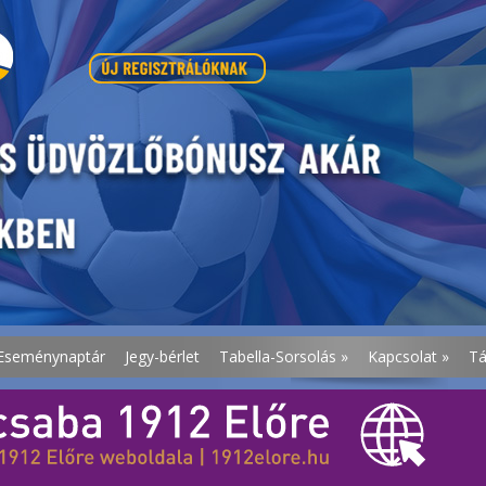
Eseménynaptár
Jegy-bérlet
Tabella-Sorsolás
»
Kapcsolat
»
T