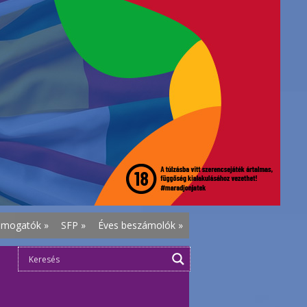
ámogatók
»
SFP
»
Éves beszámolók
»