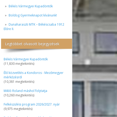
Békés Vármegyei Kupadöntők
Boldog Gyermeknapot kívánunk!
Dunaharaszti MTK – Békéscsaba 1912
Előre II.
Legtöbbet olvasott bejegyzések
Békés Vármegyei Kupadöntők
(11,830 megtekintés)
Élő közvetítés a Kondoros - Mezőmegyer
mérkőzésről
(10,381 megtekintés)
Mikló Roland máshol folytatja
(10,260 megtekintés)
Felkészülési program 2026/2027. nyár
(9,975 megtekintés)