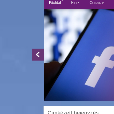
Főoldal
Hírek
Csapat
»
Címkézett bejegyzés