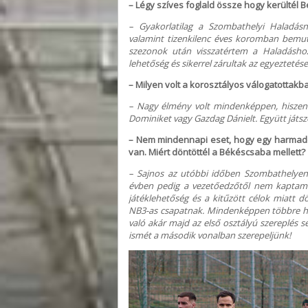
– Légy szíves foglald össze hogy kerültél 
– Gyakorlatilag a Szombathelyi Haladásn
valamint tizenkilenc éves koromban bemu
szezonok után visszatértem a Haladásho
lehetőség és sikerrel zárultak az egyeztetése
– Milyen volt a korosztályos válogatottakba
– Nagy élmény volt mindenképpen, hiszen 
Dominiket vagy Gazdag Dánielt. Együtt játszo
– Nem mindennapi eset, hogy egy harmadosz
van. Miért döntöttél a Békéscsaba mellett?
– Sajnos az utóbbi időben Szombathelyen 
évben pedig a vezetőedzőtől nem kaptam 
játéklehetőség és a kitűzött célok miatt
NB3-as csapatnak. Mindenképpen többre hi
való akár majd az első osztályú szereplés 
ismét a második vonalban szerepeljünk!