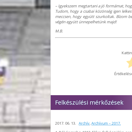
– Igyekszem megtartani a jó formámat, hogy
Tudom, hogy a csabai közönség igen lelkes
meccsen, hogy együtt szurkoltak. Bízom ben
végén együtt ünnepelhetünk majd!
M.B.
Kattin
Értékelés
Felkészülési mérkőzések
2017. 06. 13.
Archív
,
Archívum – 2017.