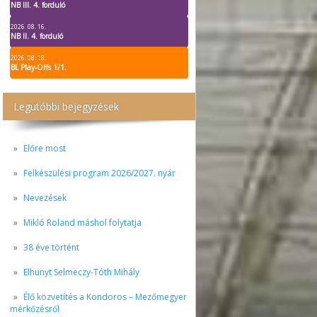
NB III. 4. forduló
2026. 08. 16.
NB II. 4. forduló
2026. 08. 18.
BL Play-Offs 1/1.
Legutóbbi bejegyzések
Előre most
Felkészülési program 2026/2027. nyár
Nevezések
Mikló Roland máshol folytatja
38 éve történt
Elhunyt Selmeczy-Tóth Mihály
Élő közvetítés a Kondoros – Mezőmegyer
mérkőzésről