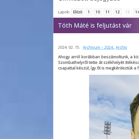
Lapok:
Előző
1
10
11
12
13
1
Tóth Máté is feljutást vár
2024. 02. 15.
Archívum – 2024.
,
Archív
Ahogy arról korábban beszámoltunk, a kö
Szombathelyről tette át székhelyét Békésc
csapattal készül, így őt is megkérdeztük a f