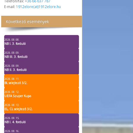
Telefon/fax:
+36 66 637 787
E-mail:
1912elore(at)1912elore.hu
Következő események
2026. 08. 08.
NB I. 3. forduló
2026. 08. 09.
NB III. 3. forduló
2026. 08. 09.
NB II. 3. forduló
2026. 08. 11.
BL selejtező 3/2.
2026. 08. 12.
UEFA Szuper Kupa
2026. 08. 13.
EL, CL selejtező 3/2.
2026. 08. 15.
NB I. 4. forduló
2026. 08. 16.