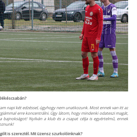
d Békéscsabán?
ram napi két edzéssel, úgyhogy nem unatkozunk. Most ennek van itt az
rgiámmal erre koncentrálni. Úgy látom, hogy mindenki odateszi magát,
a bajnokságot! Nyilván a klub és a csapat célja is egyértelmű, ennek
goznunk!
gólt is szereztél. Mit üzensz szurkolóinknak?