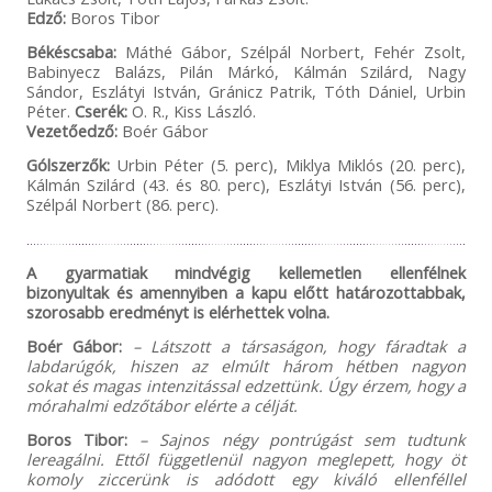
Edző:
Boros Tibor
Békéscsaba:
Máthé Gábor, Szélpál Norbert, Fehér Zsolt,
Babinyecz Balázs, Pilán Márkó, Kálmán Szilárd, Nagy
Sándor, Eszlátyi István, Gránicz Patrik, Tóth Dániel, Urbin
Péter.
Cserék:
O. R., Kiss László.
Vezetőedző:
Boér Gábor
Gólszerzők:
Urbin Péter (5. perc), Miklya Miklós (20. perc),
Kálmán Szilárd (43. és 80. perc), Eszlátyi István (56. perc),
Szélpál Norbert (86. perc).
A gyarmatiak mindvégig kellemetlen ellenfélnek
bizonyultak és amennyiben a kapu előtt határozottabbak,
szorosabb eredményt is elérhettek volna.
Boér Gábor:
– Látszott a társaságon, hogy fáradtak a
labdarúgók, hiszen az elmúlt három hétben nagyon
sokat és magas intenzitással edzettünk. Úgy érzem, hogy a
mórahalmi edzőtábor elérte a célját.
Boros Tibor:
– Sajnos négy pontrúgást sem tudtunk
lereagálni. Ettől függetlenül nagyon meglepett, hogy öt
komoly ziccerünk is adódott egy kiváló ellenféllel