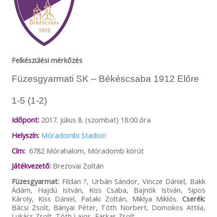
Felkészülési mérkőzés
Füzesgyarmati SK – Békéscsaba 1912 Előre
1-5 (1-2)
Időpont:
2017. július 8. (szombat) 18:00 óra
Helyszín:
Móradombi Stadion
Cím:
6782 Mórahalom, Móradomb körút
Játékvezető:
Brezovai Zoltán
Füzesgyarmat:
Fildan ?, Urbán Sándor, Vincze Dániel, Bakk
Ádám, Hajdú István, Kiss Csaba, Bajnók István, Sipos
Károly, Kiss Dániel, Pataki Zoltán, Miklya Miklós.
Cserék:
Bácsi Zsolt, Bányai Péter, Tóth Norbert, Domokos Attila,
Lukács Zsolt, Tóth Lajos, Farkas Zsolt.