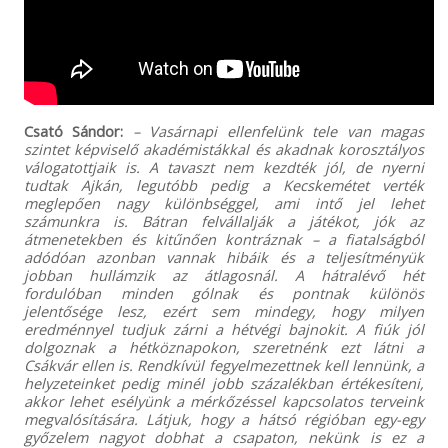
Csató Sándor:
– Vasárnapi ellenfelünk tele van magas
szintet képviselő akadémistákkal és akadnak korosztályos
válogatottjaik is. A tavaszt nem kezdték jól, de nyerni
tudtak Ajkán, legutóbb pedig a Kecskemétet verték
meglepően nagy különbséggel, ami intő jel lehet
számunkra is. Bátran felvállalják a játékot, jók az
átmenetekben és kitűnően kontráznak – a fiatalságból
adódóan azonban vannak hibáik és a teljesítményük
jobban hullámzik az átlagosnál. A hátralévő hét
fordulóban minden gólnak és pontnak különös
jelentősége lesz, ezért sem mindegy, hogy milyen
eredménnyel tudjuk zárni a hétvégi bajnokit. A fiúk jól
dolgoznak a hétköznapokon, szeretnénk ezt látni a
Csákvár ellen is. Rendkívül fegyelmezettnek kell lennünk, a
helyzeteinket pedig minél jobb százalékban értékesíteni,
akkor lehet esélyünk a mérkőzéssel kapcsolatos terveink
megvalósítására. Látjuk, hogy a hátsó régióban egy-egy
győzelem nagyot dobhat a csapaton, nekünk is ez a