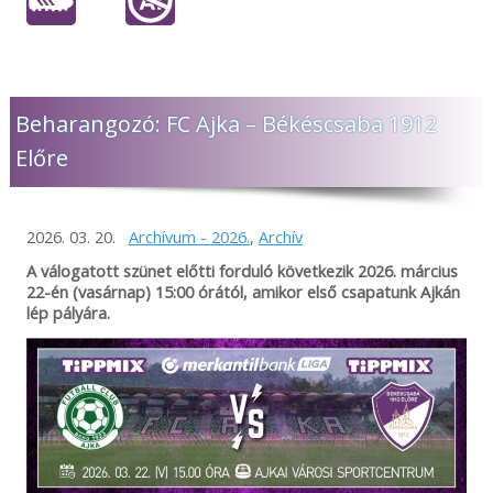
Beharangozó: FC Ajka – Békéscsaba 1912
Előre
2026. 03. 20.
Archívum - 2026.
,
Archív
A válogatott szünet előtti forduló következik 2026. március
22-én (vasárnap) 15:00 órától, amikor első csapatunk Ajkán
lép pályára.