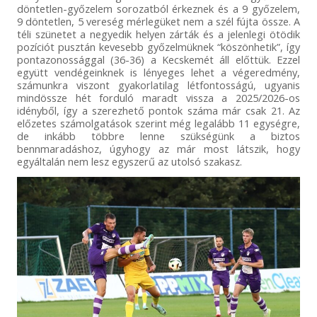
döntetlen-győzelem sorozatból érkeznek és a 9 győzelem,
9 döntetlen, 5 vereség mérlegüket nem a szél fújta össze. A
téli szünetet a negyedik helyen zárták és a jelenlegi ötödik
pozíciót pusztán kevesebb győzelmüknek “köszönhetik”, így
pontazonossággal (36-36) a Kecskemét áll előttük. Ezzel
együtt vendégeinknek is lényeges lehet a végeredmény,
számunkra viszont gyakorlatilag létfontosságú, ugyanis
mindössze hét forduló maradt vissza a 2025/2026-os
idényből, így a szerezhető pontok száma már csak 21. Az
előzetes számolgatások szerint még legalább 11 egységre,
de inkább többre lenne szükségünk a biztos
bennmaradáshoz, úgyhogy az már most látszik, hogy
egyáltalán nem lesz egyszerű az utolsó szakasz.