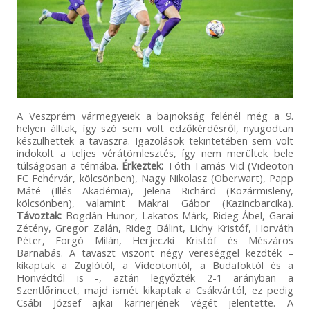
A Veszprém vármegyeiek a bajnokság felénél még a 9.
helyen álltak, így szó sem volt edzőkérdésről, nyugodtan
készülhettek a tavaszra. Igazolások tekintetében sem volt
indokolt a teljes vérátömlesztés, így nem merültek bele
túlságosan a témába.
Érkeztek:
Tóth Tamás Vid (Videoton
FC Fehérvár, kölcsönben), Nagy Nikolasz (Oberwart), Papp
Máté (Illés Akadémia), Jelena Richárd (Kozármisleny,
kölcsönben), valamint Makrai Gábor (Kazincbarcika).
Távoztak:
Bogdán Hunor, Lakatos Márk, Rideg Ábel, Garai
Zétény, Gregor Zalán, Rideg Bálint, Lichy Kristóf, Horváth
Péter, Forgó Milán, Herjeczki Kristóf és Mészáros
Barnabás. A tavaszt viszont négy vereséggel kezdték –
kikaptak a Zuglótól, a Videotontól, a Budafoktól és a
Honvédtól is -, aztán legyőzték 2-1 arányban a
Szentlőrincet, majd ismét kikaptak a Csákvártól, ez pedig
Csábi József ajkai karrierjének végét jelentette. A