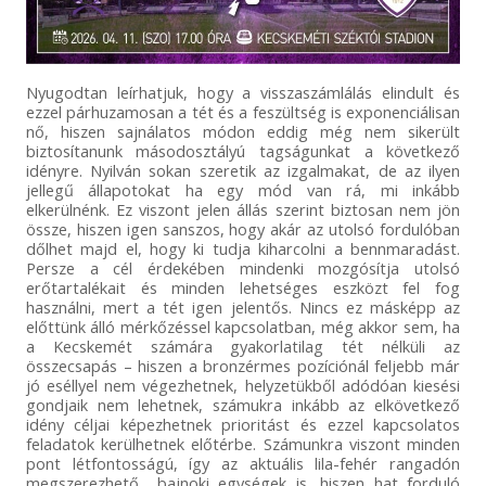
Nyugodtan leírhatjuk, hogy a visszaszámlálás elindult és
ezzel párhuzamosan a tét és a feszültség is exponenciálisan
nő, hiszen sajnálatos módon eddig még nem sikerült
biztosítanunk másodosztályú tagságunkat a következő
idényre. Nyilván sokan szeretik az izgalmakat, de az ilyen
jellegű állapotokat ha egy mód van rá, mi inkább
elkerülnénk. Ez viszont jelen állás szerint biztosan nem jön
össze, hiszen igen sanszos, hogy akár az utolsó fordulóban
dőlhet majd el, hogy ki tudja kiharcolni a bennmaradást.
Persze a cél érdekében mindenki mozgósítja utolsó
erőtartalékait és minden lehetséges eszközt fel fog
használni, mert a tét igen jelentős. Nincs ez másképp az
előttünk álló mérkőzéssel kapcsolatban, még akkor sem, ha
a Kecskemét számára gyakorlatilag tét nélküli az
összecsapás – hiszen a bronzérmes pozíciónál feljebb már
jó eséllyel nem végezhetnek, helyzetükből adódóan kiesési
gondjaik nem lehetnek, számukra inkább az elkövetkező
idény céljai képezhetnek prioritást és ezzel kapcsolatos
feladatok kerülhetnek előtérbe. Számunkra viszont minden
pont létfontosságú, így az aktuális lila-fehér rangadón
megszerezhető bajnoki egységek is, hiszen hat forduló