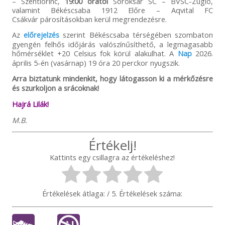
– Szentlőrinc,
19:00 órától
Soroksár SC – BVSC-Zugló,
valamint Békéscsaba 1912 Előre – Aqvital FC
Csákvár párosításokban kerül megrendezésre.
Az
előrejelzés
szerint Békéscsaba térségében szombaton
gyengén felhős időjárás valószínűsíthető, a legmagasabb
hőmérséklet +20 Celsius fok körül alakulhat. A
Nap
2026.
április 5-én (vasárnap) 19 óra 20 perckor nyugszik.
Arra biztatunk mindenkit, hogy látogasson ki a mérkőzésre
és szurkoljon a srácoknak!
Hajrá Lilák!
M.B.
Értékelj!
Kattints egy csillagra az értékeléshez!
Értékelések átlaga:
/ 5. Értékelések száma: