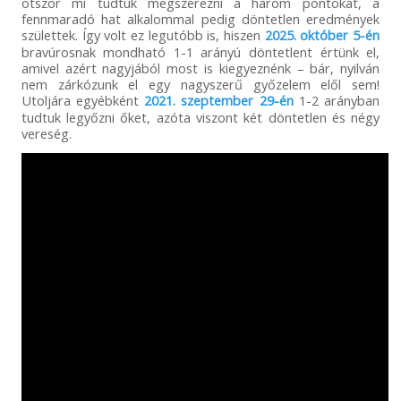
ötször mi tudtuk megszerezni a három pontokat, a
fennmaradó hat alkalommal pedig döntetlen eredmények
születtek. Így volt ez legutóbb is, hiszen
2025. október 5-én
bravúrosnak mondható 1-1 arányú döntetlent értünk el,
amivel azért nagyjából most is kiegyeznénk – bár, nyilván
nem zárkózunk el egy nagyszerű győzelem elől sem!
Utoljára egyébként
2021. szeptember 29-én
1-2 arányban
tudtuk legyőzni őket, azóta viszont két döntetlen és négy
vereség.