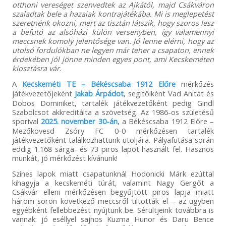
otthoni vereséget szenvedtek az Ajkától, majd Csákváron
szaladtak bele a hazaiak kontrajátékába. Mi is meglepetést
szeretnénk okozni, mert az tisztán látszik, hogy szoros lesz
a befutó az alsóházi külön versenyben, így valamennyi
meccsnek komoly jelentősége van. Jó lenne elérni, hogy az
utolsó fordulókban ne legyen már teher a csapaton, ennek
érdekében jól jönne minden egyes pont, ami Kecskeméten
kiosztásra vár.
A
Kecskeméti TE – Békéscsaba 1912 Előre
mérkőzés
játékvezetőjeként
Jakab Árpádot
, segítőiként Vad Anitát és
Dobos Dominiket, tartalék játékvezetőként pedig Gindl
Szabolcsot akkreditálta a szövetség. Az 1986-os születésű
sporival
2025. november 30-án
, a Békéscsaba 1912 Előre –
Mezőkövesd Zsóry FC 0-0 mérkőzésen tartalék
játékvezetőként találkozhattunk utoljára. Pályafutása során
eddig 1.168 sárga- és 73 piros lapot használt fel. Hasznos
munkát, jó mérkőzést kívánunk!
Színes lapok miatt csapatunknál Hodonicki Márk ezúttal
kihagyja a kecskeméti túrát, valamint Nagy Gergőt a
Csákvár elleni mérkőzésen begyűjtött piros lapja miatt
három soron következő meccsről tiltották el – az ügyben
egyébként fellebbezést nyújtunk be. Sérültjeink továbbra is
vannak: jó eséllyel sajnos Kuzma Hunor és Daru Bence