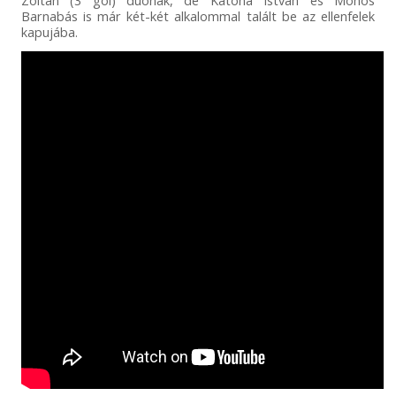
Barnabás is már két-két alkalommal talált be az ellenfelek
kapujába.