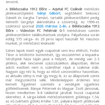
tervünk.
A
Békéscsaba 1912 Előre – Aqvital FC Csákvár
mérkőzés
játékvezetőjeként
Iványi Gábort
, segítőiként Sinkovicz
Dánielt és Vargha Tamást, tartalék játékvezetőként pedig
Németh Gergelyt akkreditálta a szövetség. Az 1999-es
születésű sporival
2026. március 2-án
, a
Békéscsaba 1912
Előre – Videoton FC Fehérvár 0-1
mérkőzésen szintén
játékvezetőként találkozhattunk utoljára. Pályafutása során
eddig 575 sárga- és 29 piros lapot használt fel. Hasznos
munkát, jó mérkőzést kívánunk!
Színes lapok miatt egyik csapatnál sem lesz eltiltott, Fodor
Tibor is letöltötte büntetését, így visszatérhet a kispadra.
Sérültjeink háza táján javul a helyzet, de mindig van 2-3
játékos, akik nincsenek százszázalékos állapotban, illetve
adott esetben nem is számíthat rájuk a szakmai stáb.
Nagyon úgy néz ki, hogy az előző szezonokhoz hasonlóan,
az aktuális idény is már így megy le, ez az állapotunk szinte
már megszokottá válik. Mindenképpen érdemes lesz
kiemelt figyelmet szentelni a vendégek ügyeletes
gólfelelőseinek: Bányai Péternek és Magyar Zsolt Jánosnak,
hiszen mindketten 8-8 találattal járultak hozzá csapatuk
sikereihez. A sárga-kékek mérkőzésenkénti gólátlaga 1,54,
az xG (várható gólok) értéke 1,61, pályára lépett játékosaik