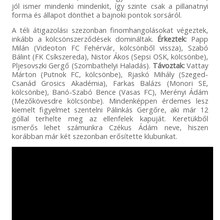
jól ismer mindenki mindenkit, így szinte csak a pillanatnyi
forma és állapot dönthet a bajnoki pontok sorsáról.
A téli átigazolási szezonban finomhangolásokat végeztek,
inkább a kölcsönszerződések domináltak.
Érkeztek:
Papp
Milán (Videoton FC Fehérvár, kölcsönből vissza), Szabó
Bálint (FK Csíkszereda), Nistor Ákos (Sepsi OSK, kölcsönbe),
Pljesovszki Gergő (Szombathelyi Haladás).
Távoztak:
Vattay
Márton (Putnok FC, kölcsönbe), Rjaskó Mihály (Szeged-
Csanád Grosics Akadémia), Farkas Balázs (Monori SE,
kölcsönbe), Banó-Szabó Bence (Vasas FC), Merényi Ádám
(Mezőkövesdre kölcsönbe). Mindenképpen érdemes lesz
kiemelt figyelmet szentelni Pálinkás Gergőre, aki már 12
góllal terhelte meg az ellenfelek kapuját. Keretükből
ismerős lehet számunkra Czékus Ádám neve, hiszen
korábban már két szezonban erősítette klubunkat.