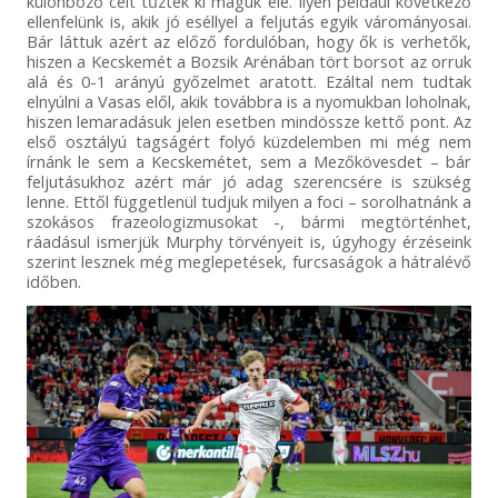
különböző célt tűztek ki maguk elé. Ilyen például következő
ellenfelünk is, akik jó eséllyel a feljutás egyik várományosai.
Bár láttuk azért az előző fordulóban, hogy ők is verhetők,
hiszen a Kecskemét a Bozsik Arénában tört borsot az orruk
alá és 0-1 arányú győzelmet aratott. Ezáltal nem tudtak
elnyúlni a Vasas elől, akik továbbra is a nyomukban loholnak,
hiszen lemaradásuk jelen esetben mindössze kettő pont. Az
első osztályú tagságért folyó küzdelemben mi még nem
írnánk le sem a Kecskemétet, sem a Mezőkövesdet – bár
feljutásukhoz azért már jó adag szerencsére is szükség
lenne. Ettől függetlenül tudjuk milyen a foci – sorolhatnánk a
szokásos frazeologizmusokat -, bármi megtörténhet,
ráadásul ismerjük Murphy törvényeit is, úgyhogy érzéseink
szerint lesznek még meglepetések, furcsaságok a hátralévő
időben.