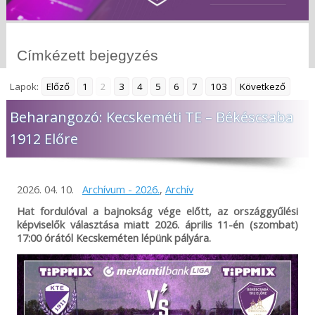
Címkézett bejegyzés
Lapok:
Előző
1
2
3
4
5
6
7
103
Következő
Beharangozó: Kecskeméti TE – Békéscsaba
1912 Előre
2026. 04. 10.
Archívum - 2026.
,
Archív
Hat fordulóval a bajnokság vége előtt, az országgyűlési
képviselők választása miatt 2026. április 11-én (szombat)
17:00 órától Kecskeméten lépünk pályára.