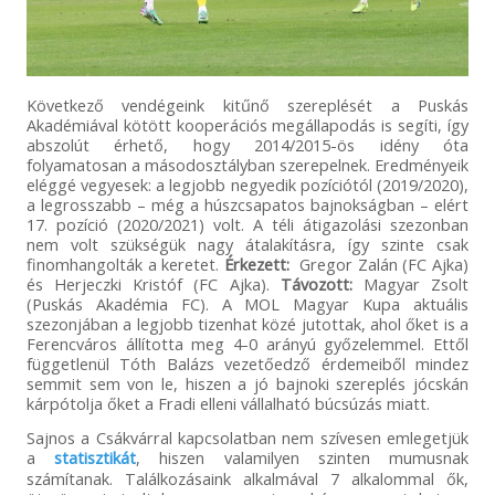
Következő vendégeink kitűnő szereplését a Puskás
Akadémiával kötött kooperációs megállapodás is segíti, így
abszolút érhető, hogy 2014/2015-ös idény óta
folyamatosan a másodosztályban szerepelnek. Eredményeik
eléggé vegyesek: a legjobb negyedik pozíciótól (2019/2020),
a legrosszabb – még a húszcsapatos bajnokságban – elért
17. pozíció (2020/2021) volt. A téli átigazolási szezonban
nem volt szükségük nagy átalakításra, így szinte csak
finomhangolták a keretet.
Érkezett:
Gregor Zalán (FC Ajka)
és Herjeczki Kristóf (FC Ajka).
Távozott:
Magyar Zsolt
(Puskás Akadémia FC). A MOL Magyar Kupa aktuális
szezonjában a legjobb tizenhat közé jutottak, ahol őket is a
Ferencváros állította meg 4-0 arányú győzelemmel. Ettől
függetlenül Tóth Balázs vezetőedző érdemeiből mindez
semmit sem von le, hiszen a jó bajnoki szereplés jócskán
kárpótolja őket a Fradi elleni vállalható búcsúzás miatt.
Sajnos a Csákvárral kapcsolatban nem szívesen emlegetjük
a
statisztikát
, hiszen valamilyen szinten mumusnak
számítanak. Találkozásaink alkalmával 7 alkalommal ők,