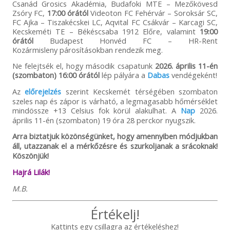
Csanád Grosics Akadémia, Budafoki MTE – Mezőkövesd
Zsóry FC,
17:00 órától
Videoton FC Fehérvár – Soroksár SC,
FC Ajka – Tiszakécskei LC, Aqvital FC Csákvár – Karcagi SC,
Kecskeméti TE – Békéscsaba 1912 Előre, valamint
19:00
órától
Budapest Honvéd FC – HR-Rent
Kozármisleny párosításokban rendezik meg.
Ne felejtsék el, hogy második csapatunk
2026. április 11-én
(szombaton) 16:00 órától
lép pályára a
Dabas
vendégeként!
Az
előrejelzés
szerint Kecskemét térségében szombaton
szeles nap és zápor is várható, a legmagasabb hőmérséklet
mindössze +13 Celsius fok körül alakulhat. A
Nap
2026.
április 11-én (szombaton) 19 óra 28 perckor nyugszik.
Arra biztatjuk közönségünket, hogy amennyiben módjukban
áll, utazzanak el a mérkőzésre és szurkoljanak a srácoknak!
Köszönjük!
Hajrá Lilák!
M.B.
Értékelj!
Kattints egy csillagra az értékeléshez!