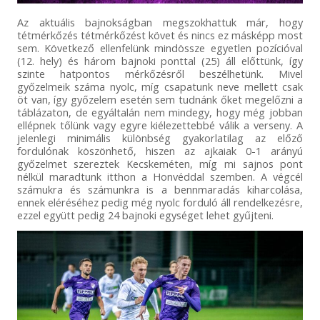
Az aktuális bajnokságban megszokhattuk már, hogy
tétmérkőzés tétmérkőzést követ és nincs ez másképp most
sem. Következő ellenfelünk mindössze egyetlen pozícióval
(12. hely) és három bajnoki ponttal (25) áll előttünk, így
szinte hatpontos mérkőzésről beszélhetünk. Mivel
győzelmeik száma nyolc, míg csapatunk neve mellett csak
öt van, így győzelem esetén sem tudnánk őket megelőzni a
táblázaton, de egyáltalán nem mindegy, hogy még jobban
ellépnek tőlünk vagy egyre kiélezettebbé válik a verseny. A
jelenlegi minimális különbség gyakorlatilag az előző
fordulónak köszönhető, hiszen az ajkaiak 0-1 arányú
győzelmet szereztek Kecskeméten, míg mi sajnos pont
nélkül maradtunk itthon a Honvéddal szemben. A végcél
számukra és számunkra is a bennmaradás kiharcolása,
ennek eléréséhez pedig még nyolc forduló áll rendelkezésre,
ezzel együtt pedig 24 bajnoki egységet lehet gyűjteni.