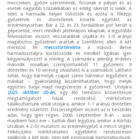
meccseken, győzni szeretnének, fociznak a pályán és az
esetek nagyobb százalékában ez eddig sikerült is nekik. A
telet a harmadik helyen töltötték és azóta is főképp
győzelmek és döntetlenek követik egymást az
eredménysorban. Bár a 22. és 23. fordulóban por került a
gépezetbe, mert mindkét játéknapon kikaptak, a legutóbbi
felvonásban viszont visszataláltak útjukra és 3-0 arányú
magabiztos győzelmet arattak a Szentlőrinc ellen. A két
mérkőző fél
meccstörténelme
a másod- illetve
harmadosztályra korlátozódik és mindkét ligában igen
kiegyensúlyozott a mérleg. A számunkra jelenleg érdekes
második vonalban szempontunkból 11 győzelem, 9
döntetlen és 10 vereség olvasható ki a számokból. Látható
tehát, hogy bármelyik csapat szinte bármikor legyőzheti a
másikat – gyakorlatilag kiszámíthatatlan, hogy melyik
együttes tudja majd megszerezni a győzelmet. Utoljára
2025. október 20-án
, egy élő televíziós közvetítéssel
megtámogatott hazai rendezésű mérkőzésen
találkozhattunk velük utoljára, amikor 1-1 arányú döntetlen
eredmény született. Összességében viszont az is beszédes
adat, hogy igen régen, 2006. szeptember 8-án – azaz
majdnem húsz éve – tudtuk őket legyőzni, amikor a Kórház
utcában 4-2-őt mutatott az eredményjelző a meccs végén.
Felkészülési mérkőzéseken egyébként rendszeresen
találkozik a két klub, nem kell egymásnak bemutatkoznunk,