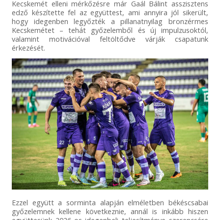
Kecskemét elleni mérkőzésre már Gaál Bálint asszisztens
edző készítette fel az együttest, ami annyira jól sikerült,
hogy idegenben legyőzték a pillanatnyilag bronzérmes
Kecskemétet – tehát győzelemből és új impulzusoktól,
valamint motivációval feltöltődve várják csapatunk
érkezését.
Ezzel együtt a sorminta alapján elméletben békéscsabai
győzelemnek kellene következnie, annál is inkább hiszen
együttesünk 2026-os idegenbeli teljesítménye szerencsére