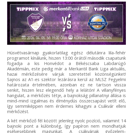
Húsvétvasárnap gyakorlatilag egész délutánra lila-fehér
programot kínálunk, hiszen 13:00 órától második csapatunk
fogadja a kis Honvédot a Békéscsaba Labdarúgó
Akadémián, este pedig már a Merkantil Bank Liga aktuális,
hazai mérkőzésére várjuk szeretettel közönségünket!
Sajnos az A1-es szektor lezárásra kerül az MLSZ Fegyelmi
határozata értelmében, azonban ez ne tartson vissza
senkit, hiszen lesz elegendő hely a lelátón! A villanyfényes
hangulat, a mérkőzés tétje, a bajnokság pillanatnyi állása is
mind-mind izgalmas és élménydús összecsapást vetít elő,
így semmiképpen nem érdemes kihagyni a Csákvár elleni
mérkőzést.
A két mérkőző fél között jelenleg nyolc pozíció, valamint 14
bajnoki pont a különbség, így papíron nem mondhatjuk
esélyesebbnek magunkat. A csákváriak győzelem-