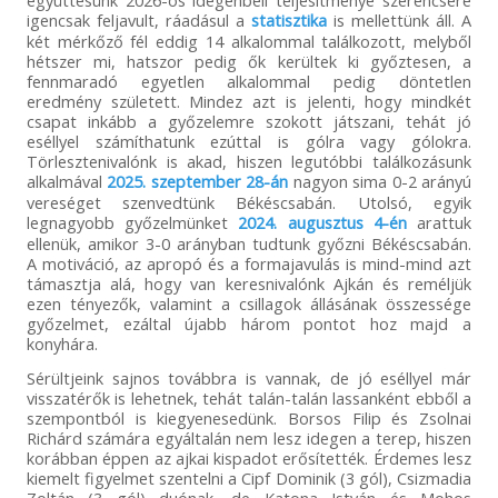
igencsak feljavult, ráadásul a
statisztika
is mellettünk áll. A
két mérkőző fél eddig 14 alkalommal találkozott, melyből
hétszer mi, hatszor pedig ők kerültek ki győztesen, a
fennmaradó egyetlen alkalommal pedig döntetlen
eredmény született. Mindez azt is jelenti, hogy mindkét
csapat inkább a győzelemre szokott játszani, tehát jó
eséllyel számíthatunk ezúttal is gólra vagy gólokra.
Törlesztenivalónk is akad, hiszen legutóbbi találkozásunk
alkalmával
2025. szeptember 28-án
nagyon sima 0-2 arányú
vereséget szenvedtünk Békéscsabán. Utolsó, egyik
legnagyobb győzelmünket
2024. augusztus 4-én
arattuk
ellenük, amikor 3-0 arányban tudtunk győzni Békéscsabán.
A motiváció, az apropó és a formajavulás is mind-mind azt
támasztja alá, hogy van keresnivalónk Ajkán és reméljük
ezen tényezők, valamint a csillagok állásának összessége
győzelmet, ezáltal újabb három pontot hoz majd a
konyhára.
Sérültjeink sajnos továbbra is vannak, de jó eséllyel már
visszatérők is lehetnek, tehát talán-talán lassanként ebből a
szempontból is kiegyenesedünk. Borsos Filip és Zsolnai
Richárd számára egyáltalán nem lesz idegen a terep, hiszen
korábban éppen az ajkai kispadot erősítették. Érdemes lesz
kiemelt figyelmet szentelni a Cipf Dominik (3 gól), Csizmadia
Zoltán (3 gól) duónak, de Katona István és Mohos