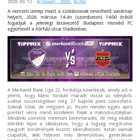
2026. 03. 12.
Archívum - 2026.
,
Archív
A nemzeti ünnep miatt a szokásosnak nevezhető vasárnap
helyett, 2026. március 14-én (szombaton) 14:00 órától
fogadjuk a jelenlegi listavezető Budapest Honvéd FC
együttesét a Kórház utcai Stadionban.
A Merkantil Bank Liga 22. fordulója következik, amely azt is
jelenti, hogy kilenc forduló maradt vissza az idényből,
ezáltal összességében még 27 bajnoki pont szerezhető.
Soknak tűnik, de mégsem az, hiszen minden egyes apró
pontért vérre menő küzdelem folyik a másodosztályban.
Mindenki szeretne minimum bennmaradni, de még inkább
előrébb lépni a táblázaton, hogy a tagság megőrzése
nyugodt körülmények között sikerülhessen. Aztán vannak
csapatok, akik teljesen más dimenzióban, generálisan