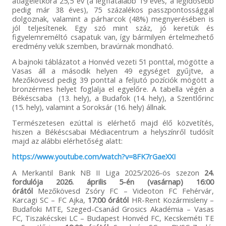
átlagéletkora 25,5 év (a legfiatalabb 19 éves, a legidősebb
pedig már 38 éves), 75 százalékos passzpontossággal
dolgoznak, valamint a párharcok (48%) megnyerésében is
jól teljesítenek. Egy szó mint száz, jó keretük és
figyelemreméltó csapatuk van, így bármilyen értelmezhető
eredmény velük szemben, bravúrnak mondható.
A bajnoki táblázatot a Honvéd vezeti 51 ponttal, mögötte a
Vasas áll a második helyen 49 egységet gyűjtve, a
Mezőkövesd pedig 39 ponttal a feljutó pozíciók mögött a
bronzérmes helyet foglalja el egyelőre. A tabella végén a
Békéscsaba (13. hely), a Budafok (14. hely), a Szentlőrinc
(15. hely), valamint a Soroksár (16. hely) állnak.
Természetesen ezúttal is elérhető majd élő közvetítés,
hiszen a Békéscsabai Médiacentrum a helyszínről tudósít
majd az alábbi elérhetőség alatt:
https://www.youtube.com/watch?v=8FK7rGaeXXI
A Merkantil Bank NB II Liga 2025/2026-ös szezon
24.
fordulója
2026. április 5-én (vasárnap) 16:00
órától
Mezőkövesd Zsóry FC – Videoton FC Fehérvár,
Karcagi SC – FC Ajka,
17:00 órától
HR-Rent Kozármisleny –
Budafoki MTE, Szeged-Csanád Grosics Akadémia – Vasas
FC, Tiszakécskei LC – Budapest Honvéd FC, Kecskeméti TE