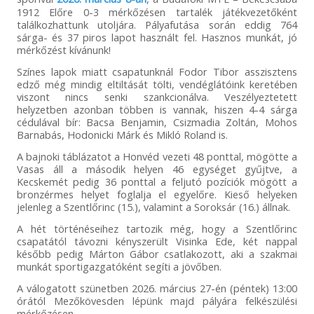
1912 Előre 0-3 mérkőzésen tartalék játékvezetőként
találkozhattunk utoljára. Pályafutása során eddig 764
sárga- és 37 piros lapot használt fel. Hasznos munkát, jó
mérkőzést kívánunk!
Színes lapok miatt csapatunknál Fodor Tibor asszisztens
edző még mindig eltiltását tölti, vendéglátóink keretében
viszont nincs senki szankcionálva. Veszélyeztetett
helyzetben azonban többen is vannak, hiszen 4-4 sárga
cédulával bír: Bacsa Benjamin, Csizmadia Zoltán, Mohos
Barnabás, Hodonicki Márk és Mikló Roland is.
A bajnoki táblázatot a Honvéd vezeti 48 ponttal, mögötte a
Vasas áll a második helyen 46 egységet gyűjtve, a
Kecskemét pedig 36 ponttal a feljutó pozíciók mögött a
bronzérmes helyet foglalja el egyelőre. Kieső helyeken
jelenleg a Szentlőrinc (15.), valamint a Soroksár (16.) állnak.
A hét történéseihez tartozik még, hogy a Szentlőrinc
csapatától távozni kényszerült Visinka Ede, két nappal
később pedig Márton Gábor csatlakozott, aki a szakmai
munkát sportigazgatóként segíti a jövőben.
A válogatott szünetben 2026. március 27-én (péntek) 13:00
órától Mezőkövesden lépünk majd pályára felkészülési
mérkőzésen.