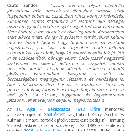
Csató Sándor:
– Lassan minden olyan ellenféllel
játszottunk már, amelyik az élbolyhoz tartozik, ettől
függetlenül ebben az osztályban nincs könnyű mérkőzés.
Különösen fontos számunkra az előttünk álló hétvége,
hiszen megfelelő eredménnyel nagyot tudnánk előrelépni.
Nem őszinte a mosolyunk az Ajka legutóbbi Kecskeméten
elért sikere miatt, de így is győzelmi reményekkel kelünk
útra és bízunk benne, hogy tudjuk hozni azt a stabil
teljesítményt, ami tavasszal idegenben rendre jellemzi
csapatunkat. Úgy tűnik, hogy következő ellenfelünk jól jött
ki az edzőcseréből, bár úgy vélem Csábi József nagyszerű
szakember és sikerült felhoznia a csapatot, miután
helyzetbe került. Akadnak kisebb sérüléssel bajlódó
játékosok keretünkben, betegünk is volt, de
összességében megvagyunk létszámra és minőségre is.
Ami a találkozót illeti, harcos és küzdelmes kilencven
percre számítok, fontos lehet majd, hogy ki szerzi meg az
első gólt. Ha okosan, higgadtan és fegyelmezetten
játszunk, lehet esélyünk céljaink megvalósítására.
Az
FC Ajka – Békéscsaba 1912 Előre
mérkőzés
játékvezetőjeként
Gaál Ákost
, segítőiként Király Zsoltot és
Kulman Tamást, tartalék játékvezetőként pedig ifj. Hartung
Vilmost akkreditálta a szövetség. Az 1989-es születésű
sporival
2026. március 8-án
, a Budafoki MTE – Békéscsaba