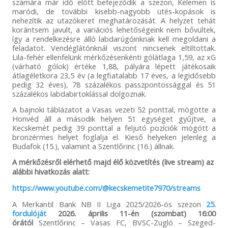
számára már idő előtt befejeződik a szezon, Kelemen is
maródi, de további kisebb-nagyobb ütés-kopások is
nehezítik az utazókeret meghatározását. A helyzet tehát
korántsem javult, a variációs lehetőségeink nem bővültek,
így a rendelkezésre álló labdarúgóinknak kell megoldani a
feladatot. Vendéglátónknál viszont nincsenek eltiltottak.
Lila-fehér ellenfelünk mérkőzésenkénti gólátlaga 1,59, az xG
(várható gólok) értéke 1,88, pályára lépett játékosaik
átlagéletkora 23,5 év (a legfiatalabb 17 éves, a legidősebb
pedig 32 éves), 78 százalékos passzpontossággal és 51
százalékos labdabirtoklással dolgoznak.
A bajnoki táblázatot a Vasas vezeti 52 ponttal, mögötte a
Honvéd áll a második helyen 51 egységet gyűjtve, a
Kecskemét pedig 39 ponttal a feljutó pozíciók mögött a
bronzérmes helyet foglalja el. Kieső helyeken jelenleg a
Budafok (15.), valamint a Szentlőrinc (16.) állnak.
A mérkőzésről elérhető majd élő közvetítés (live stream) az
alábbi hivatkozás alatt:
https://www.youtube.com/@kecskemetite7970/streams
A Merkantil Bank NB II Liga 2025/2026-ös szezon
25.
fordulóját
2026. április 11-én (szombat) 16:00
órától
Szentlőrinc – Vasas FC, BVSC-Zugló – Szeged-