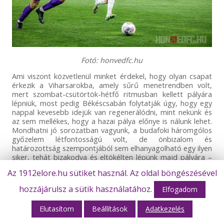
Fotó: honvedfc.hu
Ami viszont közvetlenül minket érdekel, hogy olyan csapat
érkezik a Viharsarokba, amely sűrű menetrendben volt,
mert szombat-csütörtök-hétfő ritmusban kellett pályára
lépniük, most pedig Békéscsabán folytatják úgy, hogy egy
nappal kevesebb idejük van regenerálódni, mint nekünk és
az sem mellékes, hogy a hazai pálya előnye is nálunk lehet.
Mondhatni jó sorozatban vagyunk, a budafoki háromgólos
győzelem létfontosságú volt, de önbizalom és
határozottság szempontjából sem elhanyagolható egy ilyen
siker, tehát bizakodva és eltökélten lépünk majd pályára –
ez egészen biztos! A mérkőzés iránti érdeklődés jelentős,
Az 1912elore.hu sütiket használ. Az oldal böngészésével
tehát jó eséllyel telt ház közeli állapot lehet és közönségünk
biztatása hatalmas segítség. Természetesen vendégeink és
hozzájárulsz a sütik használatához.
Elfogadom
szurkolóik is készülnek, a vendég szektor a Honvéd
szimpatizánsokkal lesz tele – de jól van az így, ízig-vérig
Elutasítom
Beállítások
Adatkezelés
valódi labdarúgó mérkőzésre van tehát kilátás, parázs
hangulattal és megfelelő hőfokkal! Ez kell!