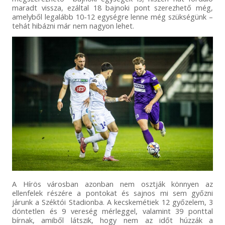
maradt vissza, ezáltal 18 bajnoki pont szerezhető még,
amelyből legalább 10-12 egységre lenne még szükségünk –
tehát hibázni már nem nagyon lehet.
A Hírös városban azonban nem osztják könnyen az
ellenfelek részére a pontokat és sajnos mi sem győzni
járunk a Széktói Stadionba. A kecskemétiek 12 győzelem, 3
döntetlen és 9 vereség mérleggel, valamint 39 ponttal
bírnak, amiből látszik, hogy nem az időt húzzák a