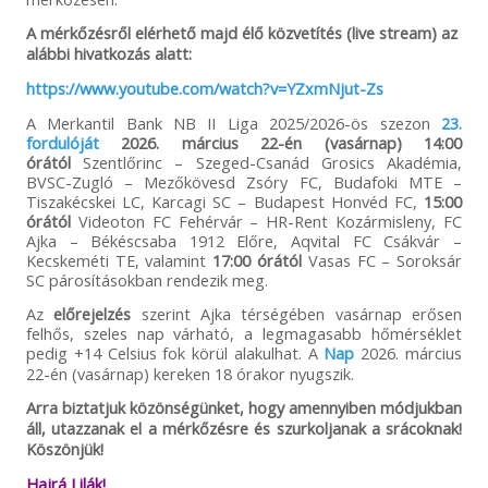
A mérkőzésről elérhető majd élő közvetítés (live stream) az
alábbi hivatkozás alatt:
https://www.youtube.com/watch?v=YZxmNjut-Zs
A Merkantil Bank NB II Liga 2025/2026-ös szezon
23.
fordulóját
2026. március 22-én (vasárnap) 14:00
órától
Szentlőrinc – Szeged-Csanád Grosics Akadémia,
BVSC-Zugló – Mezőkövesd Zsóry FC, Budafoki MTE –
Tiszakécskei LC, Karcagi SC – Budapest Honvéd FC,
15:00
órától
Videoton FC Fehérvár – HR-Rent Kozármisleny, FC
Ajka – Békéscsaba 1912 Előre, Aqvital FC Csákvár –
Kecskeméti TE, valamint
17:00 órától
Vasas FC – Soroksár
SC párosításokban rendezik meg.
Az
előrejelzés
szerint Ajka térségében vasárnap erősen
felhős, szeles nap várható, a legmagasabb hőmérséklet
pedig +14 Celsius fok körül alakulhat. A
Nap
2026. március
22-én (vasárnap) kereken 18 órakor nyugszik.
Arra biztatjuk közönségünket, hogy amennyiben módjukban
áll, utazzanak el a mérkőzésre és szurkoljanak a srácoknak!
Köszönjük!
Hajrá Lilák!