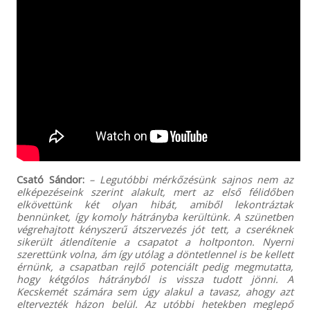
Csató Sándor:
– Legutóbbi mérkőzésünk sajnos nem az
elképezéseink szerint alakult, mert az első félidőben
elkövettünk két olyan hibát, amiből lekontráztak
bennünket, így komoly hátrányba kerültünk. A szünetben
végrehajtott kényszerű átszervezés jót tett, a cseréknek
sikerült átlendítenie a csapatot a holtponton. Nyerni
szerettünk volna, ám így utólag a döntetlennel is be kellett
érnünk, a csapatban rejlő potenciált pedig megmutatta,
hogy kétgólos hátrányból is vissza tudott jönni. A
Kecskemét számára sem úgy alakul a tavasz, ahogy azt
eltervezték házon belül. Az utóbbi hetekben meglepő