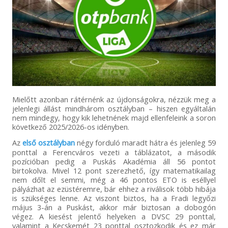
Mielőtt azonban rátérnénk az újdonságokra, nézzük meg a
jelenlegi állást mindhárom osztályban – hiszen egyáltalán
nem mindegy, hogy kik lehetnének majd ellenfeleink a soron
következő 2025/2026-os idényben.
Az
első osztályban
négy forduló maradt hátra és jelenleg 59
ponttal a Ferencváros vezeti a táblázatot, a második
pozícióban pedig a Puskás Akadémia áll 56 pontot
birtokolva. Mivel 12 pont szerezhető, így matematikailag
nem dőlt el semmi, még a 46 pontos ETO is eséllyel
pályázhat az ezüstéremre, bár ehhez a riválisok több hibája
is szükséges lenne. Az viszont biztos, ha a Fradi legyőzi
május 3-án a Puskást, akkor már biztosan a dobogón
végez. A kiesést jelentő helyeken a DVSC 29 ponttal,
valamint a Kecskemét 23 ponttal osztozkodik és ez már