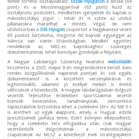
felfelé történő osztályváltást.
Észak-Nyugaton
a Bicske (64
pont) és a Mosonmagyaróvár (63 pont) küzd az
osztályozós pozícióért, mindketten igényeltek és kaptak is
másodosztályú jogot – tehát itt is szinte az utolsó
pillanatokra maradhat a döntés. Végül, de nem
utolsósorban a
Dél-Nyugati
csoportot a Nagykanizsa vezeti
65 pontot birtokolva, mögötte 60 bajnoki egységgel az
Iváncsa van szinte lőtávolságban. Mindkét együttes
rendelkezik az NB2-es bajnoksághoz szükséges
dokumentummal, tehát komolyan gondolják a feljutást.
A Magyar Labdarúgó Szövetség hivatalos
weboldalán
közzétette a 2025. május 9-én megrendezésre kerülő éves
rendes közgyűlésének napirendi pontjait és sok egyéb
dokumentumot is. A közzétett versenykiírások és
legfontosabb, valamint jó eséllyel minket is érintő
változások a következők. A magyar labdarúgásban dolgozó
vezetők fejlesztése érdekében sportszakmai vezetői
licencek bevezetése, tanulmányutak, nemzetközi
tapasztalatok biztosítása lehet a cselekvési terv. Az NB II-t
is érintheti az egyik alappont, amely a magyar edzők
presztízsének javítása lenne. Ezért könnyen elképzelhető,
hogy a cselekvési terv elfogadása után csak magyar
vezetőedzők dolgozhatnak a másodosztályú
csapatoknál. Az MLSZ a következő évek stratégiájaként