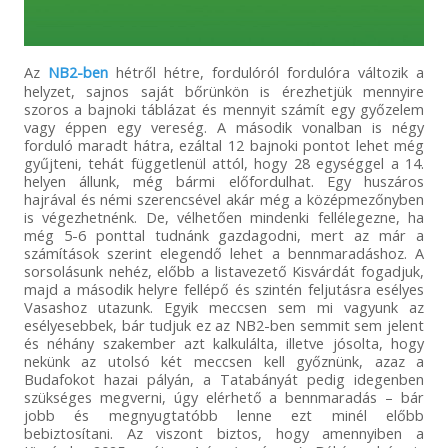
Az
NB2-ben
hétről hétre, fordulóról fordulóra változik a
helyzet, sajnos saját bőrünkön is érezhetjük mennyire
szoros a bajnoki táblázat és mennyit számít egy győzelem
vagy éppen egy vereség. A második vonalban is négy
forduló maradt hátra, ezáltal 12 bajnoki pontot lehet még
gyűjteni, tehát függetlenül attól, hogy 28 egységgel a 14.
helyen állunk, még bármi előfordulhat. Egy huszáros
hajrával és némi szerencsével akár még a középmezőnyben
is végezhetnénk. De, vélhetően mindenki fellélegezne, ha
még 5-6 ponttal tudnánk gazdagodni, mert az már a
számítások szerint elegendő lehet a bennmaradáshoz. A
sorsolásunk nehéz, előbb a listavezető Kisvárdát fogadjuk,
majd a második helyre fellépő és szintén feljutásra esélyes
Vasashoz utazunk. Egyik meccsen sem mi vagyunk az
esélyesebbek, bár tudjuk ez az NB2-ben semmit sem jelent
és néhány szakember azt kalkulálta, illetve jósolta, hogy
nekünk az utolsó két meccsen kell győznünk, azaz a
Budafokot hazai pályán, a Tatabányát pedig idegenben
szükséges megverni, úgy elérhető a bennmaradás – bár
jobb és megnyugtatóbb lenne ezt minél előbb
bebiztosítani. Az viszont biztos, hogy amennyiben a