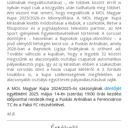
számának megváltoztatása) -, de többek között erről is
nyilván majd csak a közgyűlés után tudhatunk meg többet.
Ami viszont már ismert, hogy megváltozik a MOL Magyar
Kupa 2025/2026-ös lebonyolítása. A MOL Magyar Kupa
kiírásának kisebb módosításai a klubok, a szurkolók, illetve a
főszponzor és a jogtulajdonos televíziós partner, az M4
Sport igényeinek figyelembevételével történtek. A sorozat
döntőjére – hasonlóan a Bajnokok Ligája-döntőhöz – a
jövő idénytől hétvégén kerül sor, a Puskás Arénában, amely
2026-ban a Bajnokok Ligája fináléjának is otthont ad.
További változás a kupában, hogy a legjobb 32 között
megszűnik az alacsonyabb osztályú csapatok automatikus
pályaválasztói joga, így az új kiírásban ebben a szakaszban
már sorsolás dönt a hazai csapat kilétéről. A 3. forduló
továbbra is, a kupa szellemiségének megfelelően, az
alacsonyabb osztályú együttesek pályaválasztásával zajlik.
A MOL Magyar Kupa 2024/2025-ös szezonjának
döntőjét
egyébként 2025. május 14-én (szerda) 19:00 órás kezdési
időponttal rendezik meg a Puskás Arénában a Ferencvárosi
TC és a Paksi FC részvételével.
M.B.