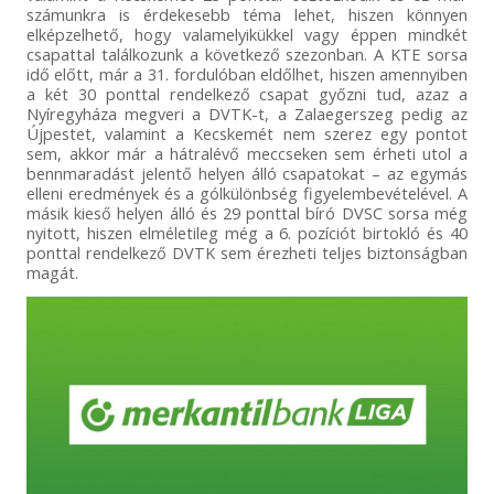
számunkra is érdekesebb téma lehet, hiszen könnyen
elképzelhető, hogy valamelyikükkel vagy éppen mindkét
csapattal találkozunk a következő szezonban. A KTE sorsa
idő előtt, már a 31. fordulóban eldőlhet, hiszen amennyiben
a két 30 ponttal rendelkező csapat győzni tud, azaz a
Nyíregyháza megveri a DVTK-t, a Zalaegerszeg pedig az
Újpestet, valamint a Kecskemét nem szerez egy pontot
sem, akkor már a hátralévő meccseken sem érheti utol a
bennmaradást jelentő helyen álló csapatokat – az egymás
elleni eredmények és a gólkülönbség figyelembevételével. A
másik kieső helyen álló és 29 ponttal bíró DVSC sorsa még
nyitott, hiszen elméletileg még a 6. pozíciót birtokló és 40
ponttal rendelkező DVTK sem érezheti teljes biztonságban
magát.