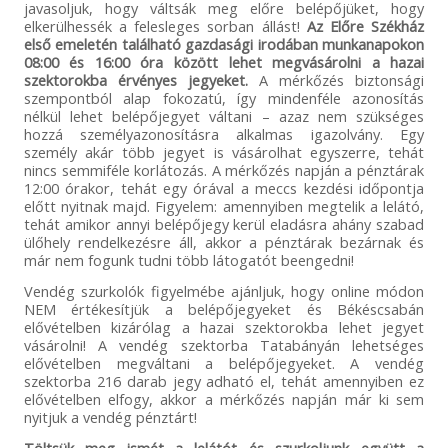
javasoljuk, hogy váltsák meg előre belépőjüket, hogy
elkerülhessék a felesleges sorban állást!
Az Előre Székház
első emeletén található gazdasági irodában munkanapokon
08:00 és 16:00 óra között lehet megvásárolni a hazai
szektorokba érvényes jegyeket.
A mérkőzés biztonsági
szempontból alap fokozatú, így mindenféle azonosítás
nélkül lehet belépőjegyet váltani – azaz nem szükséges
hozzá személyazonosításra alkalmas igazolvány. Egy
személy akár több jegyet is vásárolhat egyszerre, tehát
nincs semmiféle korlátozás. A mérkőzés napján a pénztárak
12:00 órakor, tehát egy órával a meccs kezdési időpontja
előtt nyitnak majd. Figyelem: amennyiben megtelik a lelátó,
tehát amikor annyi belépőjegy kerül eladásra ahány szabad
ülőhely rendelkezésre áll, akkor a pénztárak bezárnak és
már nem fogunk tudni több látogatót beengedni!
Vendég szurkolók figyelmébe ajánljuk, hogy online módon
NEM értékesítjük a belépőjegyeket és Békéscsabán
elővételben kizárólag a hazai szektorokba lehet jegyet
vásárolni! A vendég szektorba Tatabányán lehetséges
elővételben megváltani a belépőjegyeket. A vendég
szektorba 216 darab jegy adható el, tehát amennyiben ez
elővételben elfogy, akkor a mérkőzés napján már ki sem
nyitjuk a vendég pénztárt!
Töltsük meg ismét a lelátót és szurkoljunk együtt a