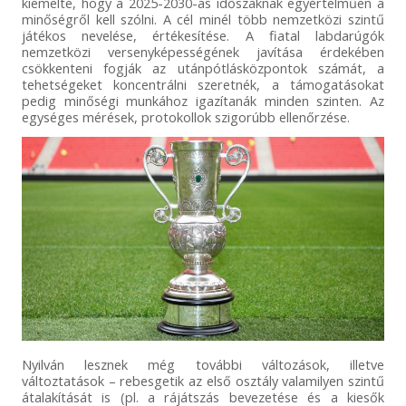
kiemelte, hogy a 2025-2030-as időszaknak egyértelműen a
minőségről kell szólni. A cél minél több nemzetközi szintű
játékos nevelése, értékesítése. A fiatal labdarúgók
nemzetközi versenyképességének javítása érdekében
csökkenteni fogják az utánpótlásközpontok számát, a
tehetségeket koncentrálni szeretnék, a támogatásokat
pedig minőségi munkához igazítanák minden szinten. Az
egységes mérések, protokollok szigorúbb ellenőrzése.
Nyilván lesznek még további változások, illetve
változtatások – rebesgetik az első osztály valamilyen szintű
átalakítását is (pl. a rájátszás bevezetése és a kiesők