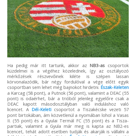
Ha pedig már itt tartunk, akkor az
NB3-as
csoportok
küzdelmei is a végéhez közelednek, így az osztályozó
mérkőzések részvevőinek kiléte is szépen lassan
körvonalazódik, bár négy fordulóval a vége előtt egyik
csoportban sem lehet még bajnokot hirdetni.
Észak-Keleten
a Karcag (58 pont), a Putnok (56 pont), valamint a DEAC (55
pont) is odaérhet, bár a trióból jelenleg egyelőre csak a
DEAC kapott másodosztályban való induláshoz való
licencet. A
Dél-Keleti
csoportot a Tiszakécske vezeti 57
pont birtokában, ám közvetlenül a nyomában lohol a Vasas
II. (55 pont) és a Gyulai Termál FC (55 pont) és a Tisza-
partiak, valamint a Gyula már meg is kapta az NB2-es
licencet, tehát adott esetben tudják és akarják is vállalni a