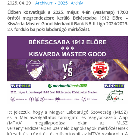
2025. 04. 29.
Archívum - 2025.
,
Archív
Élőben közvetítjük a 2025. május 4-én (vasárnap) 17
:00
órától megrendezésre kerülő Békéscsaba 1912 Előre –
Kisvárda Master Good Merkantil Bank NB II Liga 2024/2025.
27. forduló bajnoki labdarúgó mérkőzést.
Itt jelezzük, hogy a Magyar Labdarúgó Szövetség (MLSZ)
és a Médiaszolgáltatás-támogató és Vagyonkezelő Alap
(MTVA) megállapodása okán az MLSZ
versenyrendszereiben üzemelő bajnokságok mérkőzéseinek
közvetítési, rögzítési és műsorjogait az MTVA gyakorolja. A