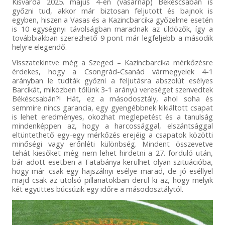
Kisvárda 2025. május 4-én (vasárnap) Békéscsabán is
győzni tud, akkor már biztosan feljutott és bajnok is
egyben, hiszen a Vasas és a Kazincbarcika győzelme esetén
is 10 egységnyi távolságban maradnak az üldözők, így a
továbbiakban szerezhető 9 pont már legfeljebb a második
helyre elegendő.
Visszatekintve még a Szeged – Kazincbarcika mérkőzésre
érdekes, hogy a Csongrád-Csanád vármegyeiek 4-1
arányban le tudták győzni a feljutásra abszolút esélyes
Barcikát, miközben tőlünk 3-1 arányú vereséget szenvedtek
Békéscsabán?! Hát, ez a másodosztály, ahol soha és
semmire nincs garancia, egy gyengébbnek kikiáltott csapat
is lehet eredményes, okozhat meglepetést és a tanulság
mindenképpen az, hogy a harcossággal, elszántsággal
eltüntethető egy-egy mérkőzés erejéig a csapatok közötti
minőségi vagy erőnléti különbség. Mindent összevetve
tehát kiesőket még nem lehet hirdetni a 27. forduló után,
bár adott esetben a Tatabánya kerülhet olyan szituációba,
hogy már csak egy hajszálnyi esélye marad, de jó eséllyel
majd csak az utolsó pillanatokban derül ki az, hogy melyik
két együttes búcsúzik egy időre a másodosztálytól.