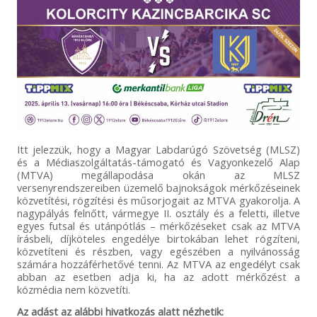
Itt jelezzük, hogy a Magyar Labdarúgó Szövetség (MLSZ)
és a Médiaszolgáltatás-támogató és Vagyonkezelő Alap
(MTVA) megállapodása okán az MLSZ
versenyrendszereiben üzemelő bajnokságok mérkőzéseinek
közvetítési, rögzítési és műsorjogait az MTVA gyakorolja. A
nagypályás felnőtt, vármegye II. osztály és a feletti, illetve
egyes futsal és utánpótlás – mérkőzéseket csak az MTVA
írásbeli, díjköteles engedélye birtokában lehet rögzíteni,
közvetíteni és részben, vagy egészében a nyilvánosság
számára hozzáférhetővé tenni. Az MTVA az engedélyt csak
abban az esetben adja ki, ha az adott mérkőzést a
közmédia nem közvetíti.
Az adást az alábbi hivatkozás alatt nézhetik: