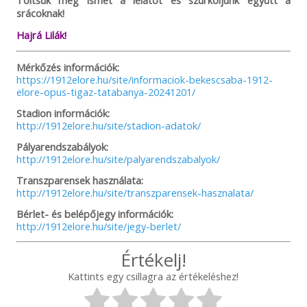
srácoknak!
Hajrá Lilák!
Mérkőzés információk:
https://1912elore.hu/site/informaciok-bekescsaba-1912-
elore-opus-tigaz-tatabanya-20241201/
Stadion információk:
http://1912elore.hu/site/stadion-adatok/
Pályarendszabályok:
http://1912elore.hu/site/palyarendszabalyok/
Transzparensek használata:
http://1912elore.hu/site/transzparensek-hasznalata/
Bérlet- és belépőjegy információk:
http://1912elore.hu/site/jegy-berlet/
Értékelj!
Kattints egy csillagra az értékeléshez!