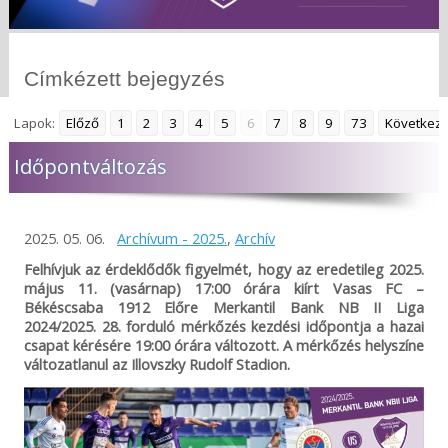
Címkézett bejegyzés
Lapok:
Előző
1
2
3
4
5
6
7
8
9
73
Következ
Időpontváltozás
2025. 05. 06.
Archívum - 2025.
,
Archív
Felhívjuk az érdeklődők figyelmét, hogy az eredetileg 2025.
május 11. (vasárnap) 17:00 órára kiírt Vasas FC –
Békéscsaba 1912 Előre Merkantil Bank NB II Liga
2024/2025. 28. forduló mérkőzés kezdési időpontja a hazai
csapat kérésére 19:00 órára változott. A mérkőzés helyszíne
változatlanul az Illovszky Rudolf Stadion.