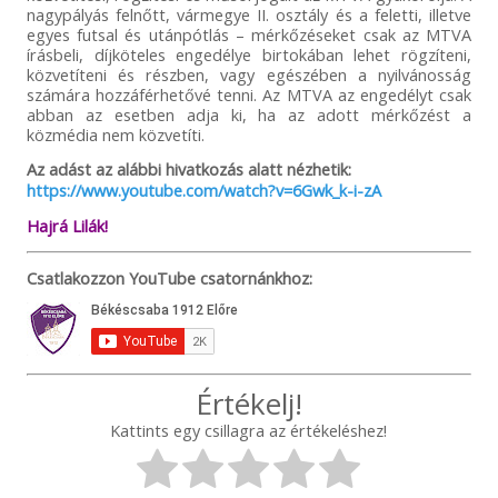
nagypályás felnőtt, vármegye II. osztály és a feletti, illetve
egyes futsal és utánpótlás – mérkőzéseket csak az MTVA
írásbeli, díjköteles engedélye birtokában lehet rögzíteni,
közvetíteni és részben, vagy egészében a nyilvánosság
számára hozzáférhetővé tenni. Az MTVA az engedélyt csak
abban az esetben adja ki, ha az adott mérkőzést a
közmédia nem közvetíti.
Az adást az alábbi hivatkozás alatt nézhetik:
https://www.youtube.com/watch?v=6Gwk_k-i-zA
Hajrá Lilák!
Csatlakozzon YouTube csatornánkhoz:
Értékelj!
Kattints egy csillagra az értékeléshez!