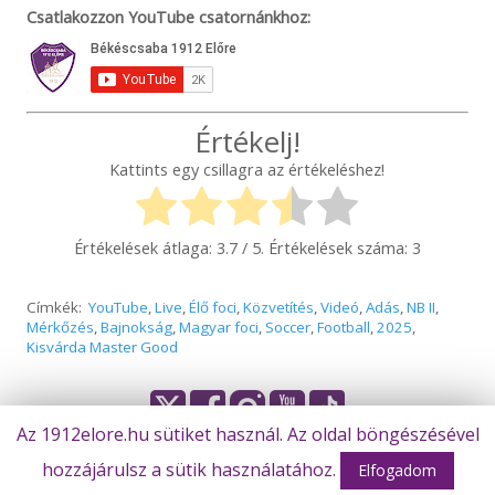
Csatlakozzon YouTube csatornánkhoz:
Értékelj!
Kattints egy csillagra az értékeléshez!
Értékelések átlaga:
3.7
/ 5. Értékelések száma:
3
Címkék:
YouTube
,
Live
,
Élő foci
,
Közvetítés
,
Videó
,
Adás
,
NB II
,
Mérkőzés
,
Bajnokság
,
Magyar foci
,
Soccer
,
Football
,
2025
,
Kisvárda Master Good
Az 1912elore.hu sütiket használ. Az oldal böngészésével
Olvasta már?
hozzájárulsz a sütik használatához.
© Békéscsaba 1912 Előre Futball Zrt.
Elfogadom
Kulcsfontosságú időszak előtt a magyar labdarúgás – tétmeccsek