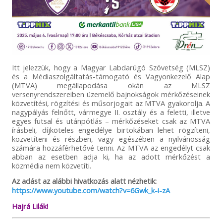
Itt jelezzük, hogy a Magyar Labdarúgó Szövetség (MLSZ)
és a Médiaszolgáltatás-támogató és Vagyonkezelő Alap
(MTVA) megállapodása okán az MLSZ
versenyrendszereiben üzemelő bajnokságok mérkőzéseinek
közvetítési, rögzítési és műsorjogait az MTVA gyakorolja. A
nagypályás felnőtt, vármegye II. osztály és a feletti, illetve
egyes futsal és utánpótlás – mérkőzéseket csak az MTVA
írásbeli, díjköteles engedélye birtokában lehet rögzíteni,
közvetíteni és részben, vagy egészében a nyilvánosság
számára hozzáférhetővé tenni. Az MTVA az engedélyt csak
abban az esetben adja ki, ha az adott mérkőzést a
közmédia nem közvetíti.
Az adást az alábbi hivatkozás alatt nézhetik:
https://www.youtube.com/watch?v=6Gwk_k-i-zA
Hajrá Lilák!