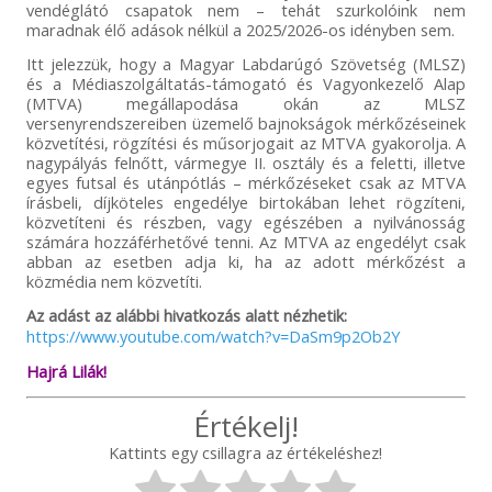
vendéglátó csapatok nem – tehát szurkolóink nem
maradnak élő adások nélkül a 2025/2026-os idényben sem.
Itt jelezzük, hogy a Magyar Labdarúgó Szövetség (MLSZ)
és a Médiaszolgáltatás-támogató és Vagyonkezelő Alap
(MTVA) megállapodása okán az MLSZ
versenyrendszereiben üzemelő bajnokságok mérkőzéseinek
közvetítési, rögzítési és műsorjogait az MTVA gyakorolja. A
nagypályás felnőtt, vármegye II. osztály és a feletti, illetve
egyes futsal és utánpótlás – mérkőzéseket csak az MTVA
írásbeli, díjköteles engedélye birtokában lehet rögzíteni,
közvetíteni és részben, vagy egészében a nyilvánosság
számára hozzáférhetővé tenni. Az MTVA az engedélyt csak
abban az esetben adja ki, ha az adott mérkőzést a
közmédia nem közvetíti.
Az adást az alábbi hivatkozás alatt nézhetik:
https://www.youtube.com/watch?v=DaSm9p2Ob2Y
Hajrá Lilák!
Értékelj!
Kattints egy csillagra az értékeléshez!