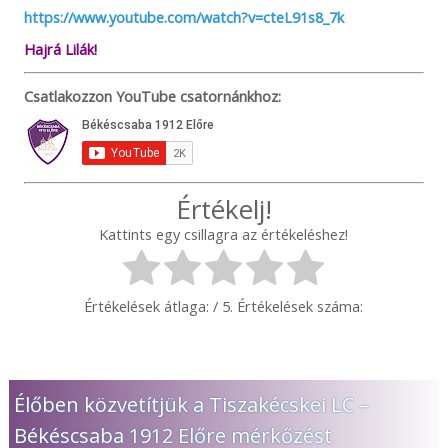
https://www.youtube.com/watch?v=cteL91s8_7k
Hajrá Lilák!
Csatlakozzon YouTube csatornánkhoz:
Értékelj!
Kattints egy csillagra az értékeléshez!
Értékelések átlaga:
/ 5. Értékelések száma:
Élőben közvetítjük a Tiszakécskei LC –
Békéscsaba 1912 Előre mérkőzést