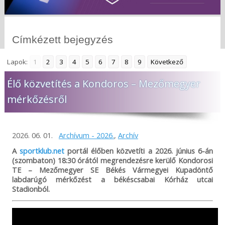
Címkézett bejegyzés
Lapok:
1
2
3
4
5
6
7
8
9
Következő
Élő közvetítés a Kondoros – Mezőmegyer
mérkőzésről
2026. 06. 01.
Archívum - 2026.
,
Archív
A
sportklub.net
portál élőben közvetíti a 2026. június 6-án
(szombaton) 18:30 órától megrendezésre kerülő Kondorosi
TE – Mezőmegyer SE Békés Vármegyei Kupadöntő
labdarúgó mérkőzést a békéscsabai Kórház utcai
Stadionból.