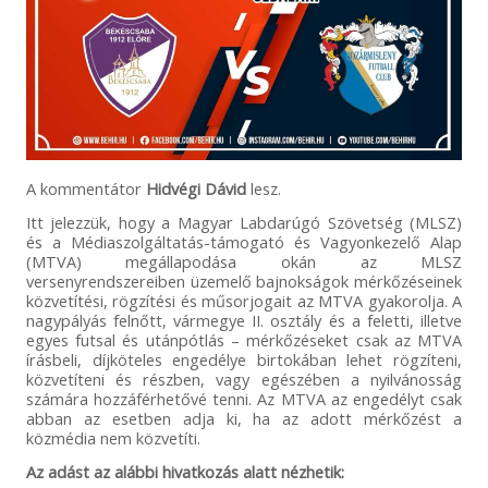
A kommentátor
Hidvégi Dávid
lesz.
Itt jelezzük, hogy a Magyar Labdarúgó Szövetség (MLSZ)
és a Médiaszolgáltatás-támogató és Vagyonkezelő Alap
(MTVA) megállapodása okán az MLSZ
versenyrendszereiben üzemelő bajnokságok mérkőzéseinek
közvetítési, rögzítési és műsorjogait az MTVA gyakorolja. A
nagypályás felnőtt, vármegye II. osztály és a feletti, illetve
egyes futsal és utánpótlás – mérkőzéseket csak az MTVA
írásbeli, díjköteles engedélye birtokában lehet rögzíteni,
közvetíteni és részben, vagy egészében a nyilvánosság
számára hozzáférhetővé tenni. Az MTVA az engedélyt csak
abban az esetben adja ki, ha az adott mérkőzést a
közmédia nem közvetíti.
Az adást az alábbi hivatkozás alatt nézhetik: