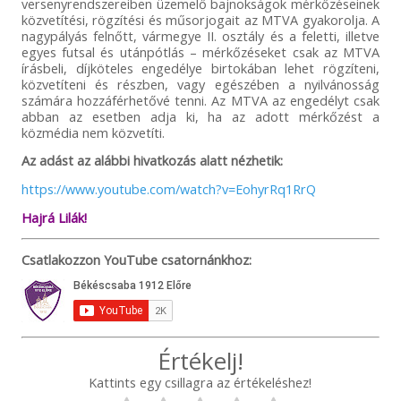
versenyrendszereiben üzemelő bajnokságok mérkőzéseinek
közvetítési, rögzítési és műsorjogait az MTVA gyakorolja. A
nagypályás felnőtt, vármegye II. osztály és a feletti, illetve
egyes futsal és utánpótlás – mérkőzéseket csak az MTVA
írásbeli, díjköteles engedélye birtokában lehet rögzíteni,
közvetíteni és részben, vagy egészében a nyilvánosság
számára hozzáférhetővé tenni. Az MTVA az engedélyt csak
abban az esetben adja ki, ha az adott mérkőzést a
közmédia nem közvetíti.
Az adást az alábbi hivatkozás alatt nézhetik:
https://www.youtube.com/watch?v=EohyrRq1RrQ
Hajrá Lilák!
Csatlakozzon YouTube csatornánkhoz:
Értékelj!
Kattints egy csillagra az értékeléshez!