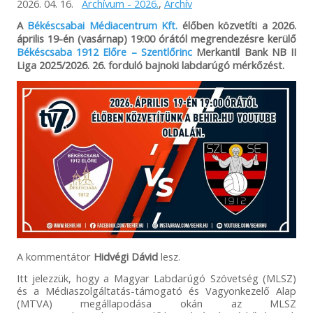
2026. 04. 16.
Archívum - 2026.
,
Archív
A
Békéscsabai Médiacentrum Kft.
élőben közvetíti a 2026.
április 19-én (vasárnap) 19:00 órától megrendezésre kerülő
Békéscsaba 1912 Előre – Szentlőrinc
Merkantil Bank NB II
Liga 2025/2026. 26. forduló bajnoki labdarúgó mérkőzést.
A kommentátor
Hidvégi Dávid
lesz.
Itt jelezzük, hogy a Magyar Labdarúgó Szövetség (MLSZ)
és a Médiaszolgáltatás-támogató és Vagyonkezelő Alap
(MTVA) megállapodása okán az MLSZ