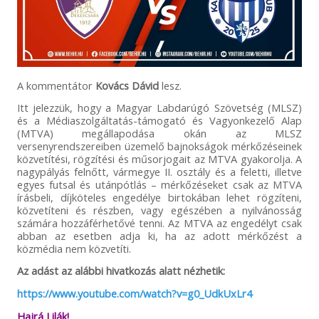
A kommentátor
Kovács Dávid
lesz.
Itt jelezzük, hogy a Magyar Labdarúgó Szövetség (MLSZ)
és a Médiaszolgáltatás-támogató és Vagyonkezelő Alap
(MTVA) megállapodása okán az MLSZ
versenyrendszereiben üzemelő bajnokságok mérkőzéseinek
közvetítési, rögzítési és műsorjogait az MTVA gyakorolja. A
nagypályás felnőtt, vármegye II. osztály és a feletti, illetve
egyes futsal és utánpótlás – mérkőzéseket csak az MTVA
írásbeli, díjköteles engedélye birtokában lehet rögzíteni,
közvetíteni és részben, vagy egészében a nyilvánosság
számára hozzáférhetővé tenni. Az MTVA az engedélyt csak
abban az esetben adja ki, ha az adott mérkőzést a
közmédia nem közvetíti.
Az adást az alábbi hivatkozás alatt nézhetik:
https://www.youtube.com/watch?v=g0_UdkUxLr4
Hajrá Lilák!