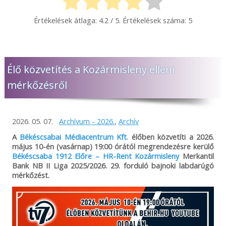
Értékelések átlaga:
4.2
/ 5. Értékelések száma:
5
Élő közvetítés a Kozármisleny elleni
mérkőzésről
2026. 05. 07.
Archívum - 2026.
,
Archív
A
Békéscsabai Médiacentrum Kft.
élőben közvetíti a 2026.
május 10-én (vasárnap) 19:00 órától megrendezésre kerülő
Békéscsaba 1912 Előre – HR-Rent Kozármisleny
Merkantil
Bank NB II Liga 2025/2026. 29. forduló bajnoki labdarúgó
mérkőzést.