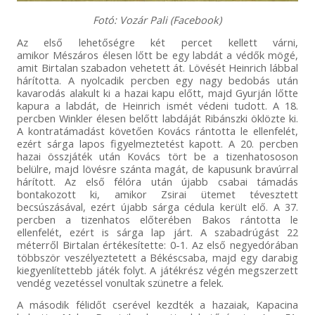
Fotó: Vozár Pali (Facebook)
Az első lehetőségre két percet kellett várni,
amikor Mészáros élesen lőtt be egy labdát a védők mögé,
amit Birtalan szabadon vehetett át. Lövését Heinrich lábbal
hárította. A nyolcadik percben egy nagy bedobás után
kavarodás alakult ki a hazai kapu előtt, majd Gyurján lőtte
kapura a labdát, de Heinrich ismét védeni tudott. A 18.
percben Winkler élesen belőtt labdáját Ribánszki öklözte ki.
A kontratámadást követően Kovács rántotta le ellenfelét,
ezért sárga lapos figyelmeztetést kapott. A 20. percben
hazai összjáték után Kovács tört be a tizenhatososon
belülre, majd lövésre szánta magát, de kapusunk bravúrral
hárított. Az első félóra után újabb csabai támadás
bontakozott ki, amikor Zsirai ütemet tévesztett
becsúszásával, ezért újabb sárga cédula került elő. A 37.
percben a tizenhatos előterében Bakos rántotta le
ellenfelét, ezért is sárga lap járt. A szabadrúgást 22
méterről Birtalan értékesítette: 0-1. Az első negyedórában
többször veszélyeztetett a Békéscsaba, majd egy darabig
kiegyenlítettebb játék folyt. A játékrész végén megszerzett
vendég vezetéssel vonultak szünetre a felek.
A második félidőt cserével kezdték a hazaiak, Kapacina