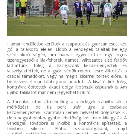
Hamar lendületbe kerültek a csapatok és gyorsan esett két
gól a találkozó elején. Előbb a vendégek találtak be egy
szép akció végén, ám hamar egyenlítettek egy jogos
tizenegyesből a lila-fehérek. Iramos, változatos első félidőt
láthattunk, főleg a házigazdák kezdeményeztek és
veszélyeztettek, de a győri védők rendre lesre állították a
csabai támadókat, vagy ha mégis sikerrel törtek előre, a
befejezéssel már több gond adódott. A kisalföldiek főleg
kontrákra építettek, akadt dolga Ribánszki kapusnak is. Ám
újabb találatot már nem jegyezhettünk föl.
A fordulás után átmenetileg a vendégek irányították a
mérkőzést, de tíz perc után újra a csabaiak
kezdeményeztek. Számtalan remek helyzetet dolgoztak ki,
de a nagyobbnál-nagyobb lehetőségeket mind kihagyták. A
vendégek továbbra is inkább a kontrákra építettek, a
finisben sikerrel. Előbb szabadrúgásból, majd
akcióból vették be a csabaiak kapuját, amivel elvitték a