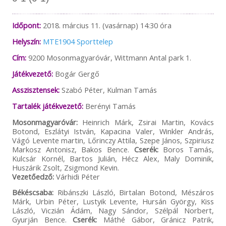
Időpont:
2018. március 11. (vasárnap) 14:30 óra
Helyszín:
MTE1904 Sporttelep
Cím:
9200 Mosonmagyaróvár, Wittmann Antal park 1.
Játékvezető:
Bogár Gergő
Asszisztensek:
Szabó Péter, Kulman Tamás
Tartalék játékvezető:
Berényi Tamás
Mosonmagyaróvár:
Heinrich Márk, Zsirai Martin, Kovács
Botond, Eszlátyi István, Kapacina Valer, Winkler András,
Vágó Levente martin, Lőrinczy Attila, Szepe János, Szpiriusz
Markosz Antonisz, Bakos Bence.
Cserék:
Boros Tamás,
Kulcsár Kornél, Bartos Julián, Hécz Alex, Maly Dominik,
Huszárik Zsolt, Zsigmond Kevin.
Vezetőedző:
Várhidi Péter
Békéscsaba:
Ribánszki László, Birtalan Botond, Mészáros
Márk, Urbin Péter, Lustyik Levente, Hursán György, Kiss
László, Viczián Ádám, Nagy Sándor, Szélpál Norbert,
Gyurján Bence.
Cserék:
Máthé Gábor, Gránicz Patrik,