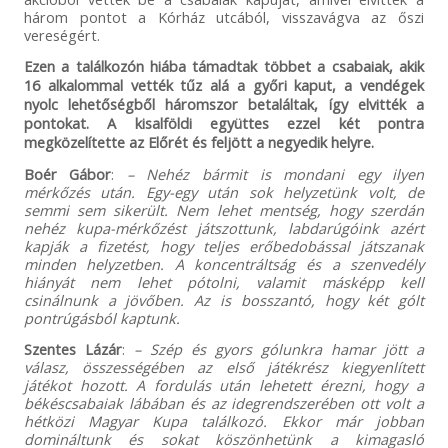
három pontot a Kórház utcából, visszavágva az őszi
vereségért.
Ezen a találkozón hiába támadtak többet a csabaiak, akik
16 alkalommal vették tűz alá a győri kaput, a vendégek
nyolc lehetőségből háromszor betaláltak, így elvitték a
pontokat. A kisalföldi együttes ezzel két pontra
megközelítette az Előrét és feljött a negyedik helyre.
Boér Gábor
:
– Nehéz bármit is mondani egy ilyen
mérkőzés után. Egy-egy után sok helyzetünk volt, de
semmi sem sikerült. Nem lehet mentség, hogy szerdán
nehéz kupa-mérkőzést játszottunk, labdarúgóink azért
kapják a fizetést, hogy teljes erőbedobással játszanak
minden helyzetben. A koncentráltság és a szenvedély
hiányát nem lehet pótolni, valamit másképp kell
csinálnunk a jövőben. Az is bosszantó, hogy két gólt
pontrúgásból kaptunk.
Szentes Lázár
:
– Szép és gyors gólunkra hamar jött a
válasz, összességében az első játékrész kiegyenlített
játékot hozott. A fordulás után lehetett érezni, hogy a
békéscsabaiak lábában és az idegrendszerében ott volt a
hétközi Magyar Kupa találkozó. Ekkor már jobban
domináltunk és sokat köszönhetünk a kimagasló