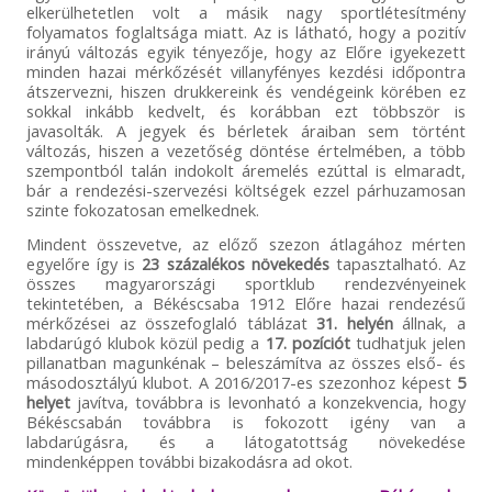
elkerülhetetlen volt a másik nagy sportlétesítmény
folyamatos foglaltsága miatt. Az is látható, hogy a pozitív
irányú változás egyik tényezője, hogy az Előre igyekezett
minden hazai mérkőzését villanyfényes kezdési időpontra
átszervezni, hiszen drukkereink és vendégeink körében ez
sokkal inkább kedvelt, és korábban ezt többször is
javasolták. A jegyek és bérletek áraiban sem történt
változás, hiszen a vezetőség döntése értelmében, a több
szempontból talán indokolt áremelés ezúttal is elmaradt,
bár a rendezési-szervezési költségek ezzel párhuzamosan
szinte fokozatosan emelkednek.
Mindent összevetve, az előző szezon átlagához mérten
egyelőre így is
23 százalékos növekedés
tapasztalható. Az
összes magyarországi sportklub rendezvényeinek
tekintetében, a Békéscsaba 1912 Előre hazai rendezésű
mérkőzései az összefoglaló táblázat
31. helyén
állnak, a
labdarúgó klubok közül pedig a
17. pozíciót
tudhatjuk jelen
pillanatban magunkénak – beleszámítva az összes első- és
másodosztályú klubot. A 2016/2017-es szezonhoz képest
5
helyet
javítva, továbbra is levonható a konzekvencia, hogy
Békéscsabán továbbra is fokozott igény van a
labdarúgásra, és a látogatottság növekedése
mindenképpen további bizakodásra ad okot.