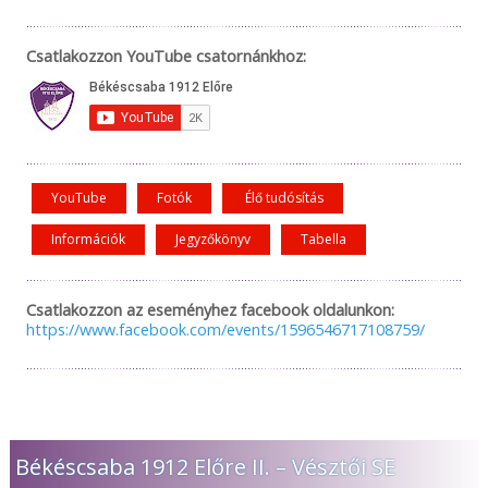
Csatlakozzon YouTube csatornánkhoz:
YouTube
Fotók
Élő tudósítás
Információk
Jegyzőkönyv
Tabella
Csatlakozzon az eseményhez facebook oldalunkon:
https://www.facebook.com/events/1596546717108759/
Békéscsaba 1912 Előre II. – Vésztői SE