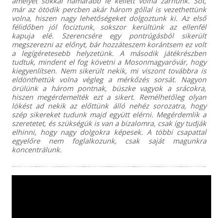
amelyet sokkal hamarabb le kellett volna zárnunk. Sőt,
már az ötödik percben akár három góllal is vezethettünk
volna, hiszen nagy lehetőségeket dolgoztunk ki. Az első
félidőben jól fociztunk, sokszor kerültünk az ellenfél
kapuja elé. Szerencsére egy pontrúgásból sikerült
megszerezni az előnyt, bár hozzáteszem korántsem ez volt
a legígéretesebb helyzetünk. A második játékrészben
tudtuk, mindent el fog követni a Mosonmagyaróvár, hogy
kiegyenlítsen. Nem sikerült nekik, mi viszont továbbra is
eldönthettük volna végleg a mérkőzés sorsát. Nagyon
örülünk a három pontnak, büszke vagyok a srácokra,
hiszen megérdemelték ezt a sikert. Remélhetőleg olyan
lökést ad nekik az előttünk álló nehéz sorozatra, hogy
szép sikereket tudunk majd együtt elérni. Megérdemlik a
szeretetet, és szükségük is van a bizalomra, csak így tudják
elhinni, hogy nagy dolgokra képesek. A többi csapattal
egyelőre nem foglalkozunk, csak saját magunkra
koncentrálunk.