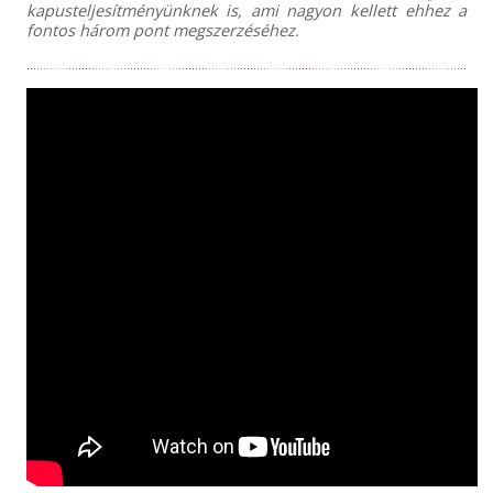
kapusteljesítményünknek is, ami nagyon kellett ehhez a
fontos három pont megszerzéséhez.