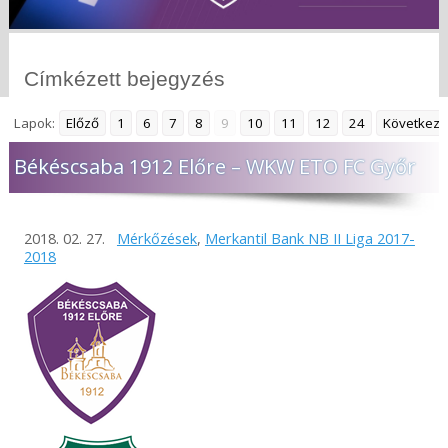
Címkézett bejegyzés
Lapok:
Előző
1
6
7
8
9
10
11
12
24
Következő
Békéscsaba 1912 Előre – WKW ETO FC Győr
2018. 02. 27.
Mérkőzések
,
Merkantil Bank NB II Liga 2017-
2018