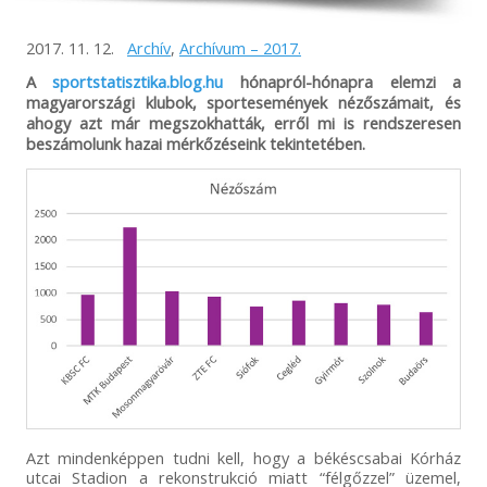
2017. 11. 12.
Archív
,
Archívum – 2017.
A
sportstatisztika.blog.hu
hónapról-hónapra elemzi a
magyarországi klubok, sportesemények nézőszámait, és
ahogy azt már megszokhatták, erről mi is rendszeresen
beszámolunk hazai mérkőzéseink tekintetében.
Azt mindenképpen tudni kell, hogy a békéscsabai Kórház
utcai Stadion a rekonstrukció miatt “félgőzzel” üzemel,