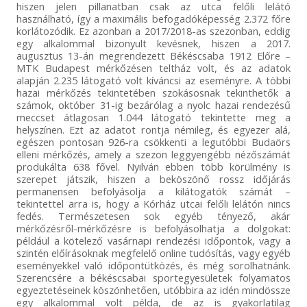
hiszen jelen pillanatban csak az utca felőli lelátó
használható, így a maximális befogadóképesség 2.372 főre
korlátozódik. Ez azonban a 2017/2018-as szezonban, eddig
egy alkalommal bizonyult kevésnek, hiszen a 2017.
augusztus 13-án megrendezett Békéscsaba 1912 Előre –
MTK Budapest mérkőzésen teltház volt, és az adatok
alapján 2.235 látogató volt kíváncsi az eseményre. A többi
hazai mérkőzés tekintetében szokásosnak tekinthetők a
számok, október 31-ig bezárólag a nyolc hazai rendezésű
meccset átlagosan 1.044 látogató tekintette meg a
helyszínen. Ezt az adatot rontja némileg, és egyezer alá,
egészen pontosan 926-ra csökkenti a legutóbbi Budaörs
elleni mérkőzés, amely a szezon leggyengébb nézőszámát
produkálta 638 fővel. Nyilván ebben több körülmény is
szerepet játszik, hiszen a beköszönő rossz időjárás
permanensen befolyásolja a kilátogatók számát –
tekintettel arra is, hogy a Kórház utcai felőli lelátón nincs
fedés. Természetesen sok egyéb tényező, akár
mérkőzésről-mérkőzésre is befolyásolhatja a dolgokat:
például a kötelező vasárnapi rendezési időpontok, vagy a
szintén előírásoknak megfelelő online tudósítás, vagy egyéb
eseményekkel való időpontütközés, és még sorolhatnánk.
Szerencsére a békéscsabai sportegyesületek folyamatos
egyeztetéseinek köszönhetően, utóbbira az idén mindössze
egy alkalommal volt példa, de az is gyakorlatilag