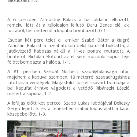
Nézőszám:
520
A 6. percben Zamostny Balázs a bal oldalon elhúzott,
remekül lőtt át a túloldalon felfutó Daru Bence elé, aki
futtából, hét méterről a kapuba bombázott, 0-1.
Csupán két perc telet el, amikor Szabó Bátor a kiugró
Zahorán Balázst a tizenhatoson belül hátulról buktatta, a
játékvezető habozás nélkül a 11-es pontra mutatott. A
büntetőt Birtalan Botond az el sem mozduló kapus feje
fölött bombázta a hálóba, 1-1.
A 81. percben Szélpál Norbert szabálytalansága után
majdnem a kapuval szemben, 18 méterről szabadrúgáshoz
jutottak a vendégek. Magasföldi József csavart bombája a
bal kapufát érintve vágódott a vetődő Ribánszki László
mellett a kapuba, 1-2.
A lefújás előtt két perccel Szabó Lukas labdájával Beliczky
Gergő lépett ki és a tehetetlen csabai kapus alatt a kapu
közepébe lőtt, 1-3.