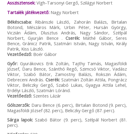
Asszisztensek:
Vígh-Tarsonyi Gergő, Szilágyi Norbert
Tartalék játékvezető:
Nagy Norbert
Békéscsaba:
Ribánszki László, Zahorán Balázs, Birtalan
Botond, Mészáros Márk, Urbin Péter, Hursán György,
Viczián Ádám, Dlusztus András, Nagy Sándor, Szélpál
Norbert, Gyurján Bence .
Cserék:
Máthé Gábor, Seres
Bence, Gránicz Patrik, Szatmári István, Nagy István, Király
Patrik, Kiss László.
Vezetőedző:
Boér Gábor
Győr:
Gyurákovics Erik Zoltán, Tajthy Tamás, Magasföldi
József, Daru Bence, Szánthó Regő, Szimcsó Viktor, Vadász
Viktor, Szabó Bátor, Zamostny Balázs, Rokszin Ádám,
Debreceni András.
Cserék:
Szatmári Zoltán Attila, Pongrácz
Viktor, Beliczky Gergő, Szabó Lukas, Gyagya Attila Lehel,
Erdélyi László, Szatmári Lóránd.
Vezetőedző:
Szentes Lázár
Gólszerzők:
Daru Bence (6. perc), Birtalan Botond (9. perc),
Magasföldi József (82. perc), Beliczky Gergő (87. perc).
Sárga lapok:
Szabó Bátor (9. perc), Szélpál Norbert (81.
perc).