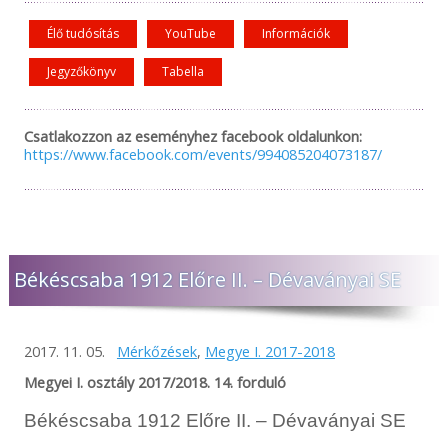
Élő tudósítás
YouTube
Információk
Jegyzőkönyv
Tabella
Csatlakozzon az eseményhez facebook oldalunkon:
https://www.facebook.com/events/994085204073187/
Békéscsaba 1912 Előre II. – Dévaványai SE
2017. 11. 05.
Mérkőzések
,
Megye I. 2017-2018
Megyei I. osztály 2017/2018. 14. forduló
Békéscsaba 1912 Előre II. – Dévaványai SE