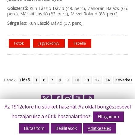
Gólszerző:
Kun László Dávid (49. perc), Zahorán Balázs (65.
perc), Mácsai László (83. perc), Mezei Roland (88. perc).
Sárga lap:
Kun László Dávid (37. perc).
Fotók
Jegyzőkönyv
Tabella
Lapok:
Előző
1
6
7
8
9
10
11
12
24
Következő
Az 1912elore.hu sütiket használ. Az oldal böngészésével
© Békéscsaba 1912 Előre Futball Zrt.
hozzájárulsz a sütik használatához.
Elfogadom
Elutasítom
Beállítások
Adatkezelés
Webhost: M-Design