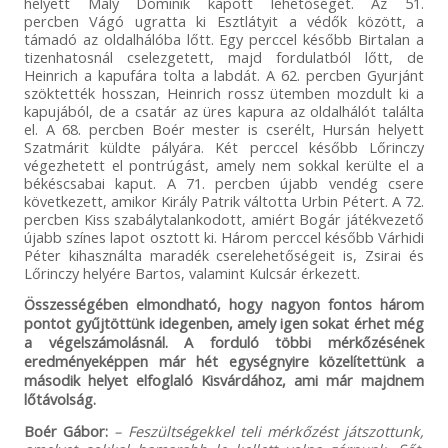
helyett Maly Dominik kapott lehetőséget. Az 51.
percben Vágó ugratta ki Esztlátyit a védők között, a
támadó az oldalhálóba lőtt. Egy perccel később Birtalan a
tizenhatosnál cselezgetett, majd fordulatból lőtt, de
Heinrich a kapufára tolta a labdát. A 62. percben Gyurjánt
szöktették hosszan, Heinrich rossz ütemben mozdult ki a
kapujából, de a csatár az üres kapura az oldalhálót találta
el. A 68. percben Boér mester is cserélt, Hursán helyett
Szatmárit küldte pályára. Két perccel később Lőrinczy
végezhetett el pontrúgást, amely nem sokkal kerülte el a
békéscsabai kaput. A 71. percben újabb vendég csere
következett, amikor Király Patrik váltotta Urbin Pétert. A 72.
percben Kiss szabálytalankodott, amiért Bogár játékvezető
újabb színes lapot osztott ki. Három perccel később Várhidi
Péter kihasználta maradék cserelehetőségeit is, Zsirai és
Lőrinczy helyére Bartos, valamint Kulcsár érkezett.
Összességében elmondható, hogy nagyon fontos három
pontot gyűjtöttünk idegenben, amely igen sokat érhet még
a végelszámolásnál. A forduló többi mérkőzésének
eredményeképpen már hét egységnyire közelítettünk a
második helyet elfoglaló Kisvárdához, ami már majdnem
lőtávolság.
Boér Gábor:
– Feszültségekkel teli mérkőzést játszottunk,