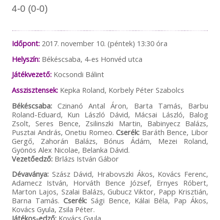
4-0 (0-0)
Időpont:
2017. november 10. (péntek) 13:30 óra
Helyszín:
Békéscsaba, 4-es Honvéd utca
Játékvezető:
Kocsondi Bálint
Asszisztensek:
Kepka Roland, Korbely Péter Szabolcs
Békéscsaba:
Czinanó Antal Áron, Barta Tamás, Barbu
Roland-Eduard, Kun László Dávid, Mácsai László, Balog
Zsolt, Seres Bence, Zsilinszki Martin, Babinyecz Balázs,
Pusztai András, Onetiu Romeo.
Cserék:
Baráth Bence, Libor
Gergő, Zahorán Balázs, Bónus Ádám, Mezei Roland,
Gyönös Alex Nicolae, Belanka Dávid.
Vezetőedző:
Brlázs István Gábor
Dévaványa:
Szász Dávid, Hrabovszki Ákos, Kovács Ferenc,
Adamecz István, Horváth Bence József, Ernyes Róbert,
Marton Lajos, Szalai Balázs, Gubucz Viktor, Papp Krisztián,
Barna Tamás.
Cserék:
Sági Bence, Kálai Béla, Pap Ákos,
Kovács Gyula, Zsila Péter.
Játékos-edző:
Kovács Gyula