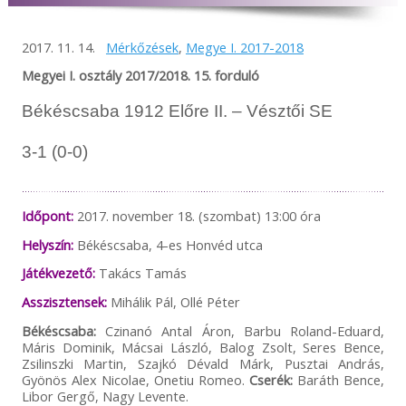
2017. 11. 14.
Mérkőzések
,
Megye I. 2017-2018
Megyei I. osztály 2017/2018. 15. forduló
Békéscsaba 1912 Előre II. – Vésztői SE
3-1 (0-0)
Időpont:
2017. november 18. (szombat) 13:00 óra
Helyszín:
Békéscsaba, 4-es Honvéd utca
Játékvezető:
Takács Tamás
Asszisztensek:
Mihálik Pál, Ollé Péter
Békéscsaba:
Czinanó Antal Áron, Barbu Roland-Eduard,
Máris Dominik, Mácsai László, Balog Zsolt, Seres Bence,
Zsilinszki Martin, Szajkó Dévald Márk, Pusztai András,
Gyönös Alex Nicolae, Onetiu Romeo.
Cserék:
Baráth Bence,
Libor Gergő, Nagy Levente.