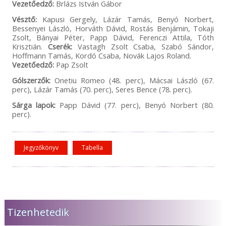
Vezetőedző:
Brlázs István Gábor
Vésztő:
Kapusi Gergely, Lázár Tamás, Benyó Norbert,
Bessenyei László, Horváth Dávid, Rostás Benjámin, Tokaji
Zsolt, Bányai Péter, Papp Dávid, Ferenczi Attila, Tóth
Krisztián.
Cserék:
Vastagh Zsolt Csaba, Szabó Sándor,
Hoffmann Tamás, Kordó Csaba, Novák Lajos Roland.
Vezetőedző:
Pap Zsolt
Gólszerzők:
Onetiu Romeo (48. perc), Mácsai László (67.
perc), Lázár Tamás (70. perc), Seres Bence (78. perc).
Sárga lapok:
Papp Dávid (77. perc), Benyó Norbert (80.
perc).
Jegyzőkönyv
Tabella
Tizenhetedik